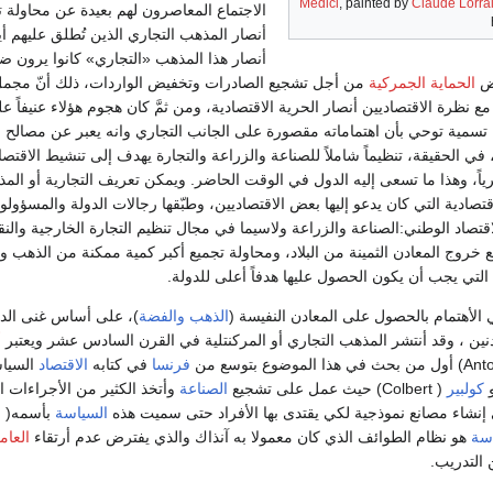
Medici
, painted by
Claude Lorra
الاجتماع المعاصرون لهم بعيدة عن محاولة تش
أنصار المذهب التجاري الذين تُطلق عليهم أي
أنصار هذا المذهب «التجاري» كانوا يرون ض
رض
الحماية الجمركية
من أجل تشجيع الصادرات وتخفيض الواردات، ذلك أنّ مجمل 
ع نظرة الاقتصاديين أنصار الحرية الاقتصادية، ومن ثمَّ كان هجوم هؤلاء عنيفاً 
ه تسمية توحي بأن اهتماماته مقصورة على الجانب التجاري وانه يعبر عن مصالح 
، في الحقيقة، تنظيماً شاملاً للصناعة والزراعة والتجارة يهدف إلى تنشيط الاقت
رياً، وهذا ما تسعى إليه الدول في الوقت الحاضر. ويمكن تعريف التجارية أو الم
قتصادية التي كان يدعو إليها بعض الاقتصاديين، وطبّقها رجالات الدولة والمسؤول
تصاد الوطني:الصناعة والزراعة ولاسيما في مجال تنظيم التجارة الخارجية وال
 خروج المعادن الثمينة من البلاد، ومحاولة تجميع أكبر كمية ممكنة من الذهب و
 التي يجب أن يكون الحصول عليها هدفاً أعلى للدولة.
 الأهتمام بالحصول على المعادن النفيسة (
الذهب
والفضة
)، على أساس غنى الدو
نين ، وقد أنتشر المذهب التجاري أو المركنتلية في القرن السادس عشر ويعتبر
أ
ع بتوسع من
فرنسا
في كتابه
الاقتصاد
السيا
كولبير
( Colbert) حيث عمل على تشجيع
الصناعة
وأتخذ الكثير من الأجراءات 
 إنشاء مصانع نموذجية لكي يقتدى بها الأفراد حتى سميت هذه
السياسة
سة
هو نظام الطوائف الذي كان معمولا به آنذاك والذي يفترض عدم أرتقاء
العام
التدريب.