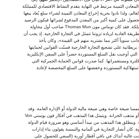
 المعادن الثمينة مرتبط في النهاية بتقدم النشاط الاقتصادي للمملكة
الم، ولذا نادوا بحرية إخراج المعادن الثمينة لشراء سلع يُعاد بيعها
الحصول على كمية أكبر من المعدن المدفوع لشرائها فيكون الرصيد
موجباً لصالح إدخال المعادن الثمينة إلى المملكة. فقد كان توماس مون Thomas Mun صاحب أول محاولة
ريقة العادية لزيادة ثروتنا تتمثل في التجارة الخارجية. إذ يجب أن
لأجانب سنوياً أكثر مما نشتريه منهم في القيمة»، وكان يأخذ
بريطانية على تشجيع التجارة الخارجية فسنّت القوانين لحمايتها
ة التي أوجبت نقل السلع المستوردة حصراً على السفن الإنكليزية
لترة ومستعمراتها. كما صدرت قوانين الحماية الجمركية التي
ستهلاكية المستوردة وخفضتها على السلع المخصصة لإعادة
نمسا صيغة خاصة وهي صيغة مالية الدولة أو الإدارة العامة. وقد
أُطلقت على هذه الصيغة اسم علم الخزانة أو مذهب الخزانة. ويتمثل هذا المذهب في أفكار فون يوستي Von
دولة». وينطلق هذا المذهب من مبدأ أساسي وهو ضرورة قيام الدولة
ة. كان أنصار التجارية في ألمانية والنمسة يقولون بناء إدارات
 كانت غالبة آنذاك في باقي أقطار أوربة (السعي للحصول على