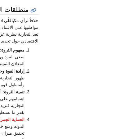
منطلقات ال
مواطنيها على الاغتناء 
تعد التجارية نظرية ع
الاقتصادي حول تحديد إ
مفهوم الثروة
:
سعي الفرد ورا
المعادن الثمي
إرادة القوة وخ
وأسطول قويين.
تنمية الثروة
: أ
اهتمامهم على 
التجارية فتزيد
بقدر ما تستطي
الحماية الجمرك
الدولة ومنع خر
تحقيق ميزان تج