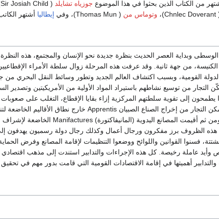
تهر من الكتاب الذين بحثوا في هذا الموضوع
جوزياه تشايلد
( Sir Josiah Child)،
وتوماس من
( Thomas Mun)، وفي
إيطاليا
أشتهر الكات
لوسطى وبداية العصر الحديث بنظرة جديدة نحو الإنسان والمجتمع، هذه النظرة
 الكنيسة، من جهة ثانية. وقد عرفت هذه المرحلة زوال سلطة الأمراء الإقطاعيين
لدولة القومية، وبسبب اكتشاف العالم الجديد وتطور وسائط النقل البحري من جه
ّن التجار من توسيع نشاطهم باستيراد المواد الأولية من الأمريكيتين وتصدير السل
الذي يقيد الصناعة. فتمكن التجار من إخراج الصناع الصب
المطلوبة في السوق ومن ثم أقيمت المص
ي هذه الظروف برز مفكرون ورجال أعمال وكذلك رجال دولة رسميون يهدفون إلى 
تة، فسنوا القوانين واللوائح ووضعوا التنظيمات لإقامة المصانع وفرض الحماية
وأيد عاملة رخيصة. كل هذه الإجراءات والتدابير استندت إلى مذهب اقتصادي سُم
التدابير أهميتها في إقامة الاقتصادات القومية التي قامت بدور مهم في تحقيق ا