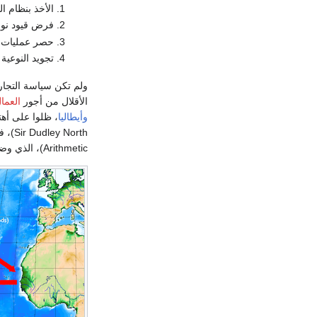
الأخذ بنظام ا
فرض قيود نوع
حصر عمليات ال
تجويد النوعية 
ولم تكن سياسة التجار
الأقلال من أجور
العما
وأيطاليا
، ظلوا على أه
Sir Dudley North)، في كتابه (Discourses Upon Trade)، الذي نشر عام
Arithmetic)، الذي وضعه عام