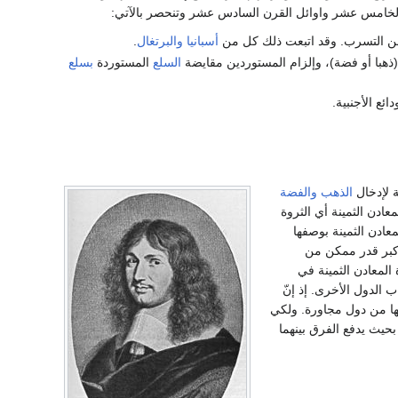
ن الخامس عشر واوائل القرن السادس عشر وتنحصر بالآتي:
من التسرب. وقد اتبعت ذلك كل من
أسبانيا
والبرتغال
.
ذهبا أو فضة)، وإلزام المستوردين مقايضة
السلع
المستوردة
بسلع
ئع الأجنبية.
 لإدخال
الذهب
والفضة
ادن الثمينة أي الثروة
عادن الثمينة بوصفها
 أكبر قدر ممكن من
ي كان يعتقد بأن وفرة المعادن الثمينة في
ب الدول الأخرى. إذ إنّ
سها من دول مجاورة. ولكي
حيث يدفع الفرق بينهما