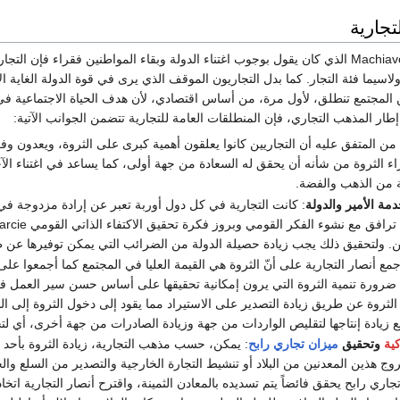
تجارية
خلافاً لرأي مكيافلّي Machiavel الذي كان يقول بوجوب اغتناء الدولة وبقاء المواطنين ف
ولاسيما فئة التجار. كما بدل التجاريون الموقف الذي يرى في قوة الدولة الغاية الأ
ن المجتمع تنطلق، لأول مرة، من أساس اقتصادي، لأن هدف الحياة الاجتماعية ف
طار المذهب التجاري، فإن المنطلقات العامة للتجارية تتضمن الجوانب الآتية:
 من المتفق عليه أن التجاريين كانوا يعلقون أهمية كبرى على الثروة، ويعدون و
ء الثروة من شأنه أن يحقق له السعادة من جهة أولى، كما يساعد في اغتناء الآخ
نة من الذهب والفضة.
دمة الأمير والدولة
: كانت التجارية في كل دول أوربة تعبر عن إرادة مزدوجة في 
 ولتحقيق ذلك يجب زيادة حصيلة الدولة من الضرائب التي يمكن توفيرها عن طري
جمع أنصار التجارية على أنّ الثروة هي القيمة العليا في المجتمع كما أجمعوا على
ضرورة تنمية الثروة التي يرون إمكانية تحقيقها على أساس حسن سير العمل في
 الثروة عن طريق زيادة التصدير على الاستيراد مما يقود إلى دخول الثروة إلى ال
ع زيادة إنتاجها لتقليص الواردات من جهة وزيادة الصادرات من جهة أخرى، أي لت
ية
وتحقيق
ميزان تجاري
رابح
: يمكن، حسب مذهب التجارية، زيادة الثروة بأحد 
وج هذين المعدنين من البلاد أو تنشيط التجارة الخارجية والتصدير من السلع والخ
اري رابح يحقق فائضاً يتم تسديده بالمعادن الثمينة، واقترح أنصار التجارية اتخا