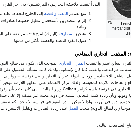
التي أعتمدها فلاسفة التجاريين (المركنتليين) في آخر القر
منع تصدير
الذهب
والفضة
إلى الخارج للحفاظ عليه 
إلزام المصدرين بأستحصال مقابل حصيلة الصادرات (
French
وطنية.
mercantilist
se
تشجيع
المصارف
(البنوك) لمنح فائدة مرتفعة على الودا
قبول النقود الذهبية والفضية بأكثر من قيمتها.
ية: المذهب التجاري الصناعي
قرن السابع عشر وأعتمدت
الميزان التجاري
الموجب الذي يكون في صالح الدولة
نسة مناجم للذهب والفضة كما كان لإسبانية، ولذلك كانت مسألة الحصول على المع
ل الشاغل للاقتصاديين ورجال الدولة. غير أن التجاريين في فرنسة نظروا إلى الم
لع والحاجات اللازمة للمعيشة، ولذلك تركز الاهتمام على التدابير اللازمة لتوفير
الثروة. اقترن المذهب التجاري في فرنسة باسم كولبير Colbert وزير المالية، الذ
 وقوتها وبأن زيادة كمية المعادن الثمينة في دولة معينة غير ممكنة إلا على حسا
محدودة تدور في أوربة، ولذا لا يمكن زيادة النقود في فرنسة إلا بأخذ الكمية نف
 موجبا (أي لصالح الدولة) فيجب
العمل
على زيادة الصادرات وتقليل الاستيرادات ب
ع السياسات التالية: