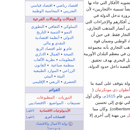
ويه الأفكار التي جاء بها
اقتصاد رياضي
•
اقتصاد قياسي
ضاً تسمية «التجاريين» لأن
التجريبي
•
المحاسبة الوطنية
رورة تدخل الدولة في
المجالات والمجالات الفرعية
أفكارهم والإجراءات التي
السلوكي
•
الثقافي
•
التطوري
على أنصار المذهب التجاري،
النمو
•
التنمية
•
التاريخ
التجار فقط. في حين أن
الدولي
•
أنظمة اقتصادية
صاد الوطني وضمان قوة
النقدي
و
مالي
ذهب التجاري بأنه مجموعة
عام
و
علم اقتصاد الريع
ون في معظم البلدان الأوربية
الصحة
•
العمال
•
الاداري
نقل البحري بهدف تحقيق
المعلومات
•
نظرية الألعاب
منظمة صناعية
•
القانون
الفضة داخل حدود الدولة،
الزراعي
•
الموارد الطبيعية
البيئة
•
البيئي
الحضري
•
الريفي
•
الإقليمي
لة يتوقف على كمية ما
نطوان دي مونكرتيان
(
القوائم
سي عام
1615م
، وكان أول
الدوريات
·
المطبوعات
التي تؤدي إلى تحسين
تصنيفات
·
المواضيع
·
الاقتصاديين
بأسمه( colbertism). وكان مما
الأيديولوجيات الاقتصادية
[اظهر]
ل
من مهنة إلى أخرى إلا
اقتصادات أخرى
[اظهر]
بوابة الأعمال والاقتصاد
ع
ن
ت
•
•