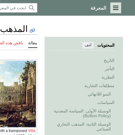
المعرفة
القائمة الرئيسية
المذهب 
مقالة
ناقش هذه ال
المحتويات
أخف
التاريخ
التأثير
النظرية
منطلقات التجارية
النمو اللانهائي
السياسات
الوسيلة الأولى: السياسة المعدنية
(Bullion Policy)
الوسيلة الثانية: المذهب التجاري
الصناعي
with a transposed
Villa