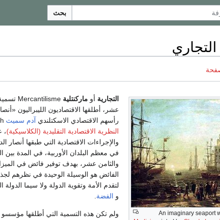
بحث
التجاري
صفحة
التجارية
أو
ماركنتلية
antilisme
عشر، أطلقها الاقتصاديون الليبراليون «أنصا
رأسهم الاقتصادي الاسكتلندي
آدم سميث
Adam Smith، مؤسس
النظرية الاقتصادية التقليدية (الكلاسيكية)
، ع
في معظم البلدان الأوربية، في المدة بين 
والثامن عشر، بهدف توفير فائض في الميزان
الفائض هو الوسيلة الوحيدة في نظرهم لجذب 
لتقدم الأمة وتقوية الدولة ولا سيما الدولة
و
الفضة
.
An imaginary seaport 
ولم تكن هذه التسمية التي أطلقها مؤسسو ا