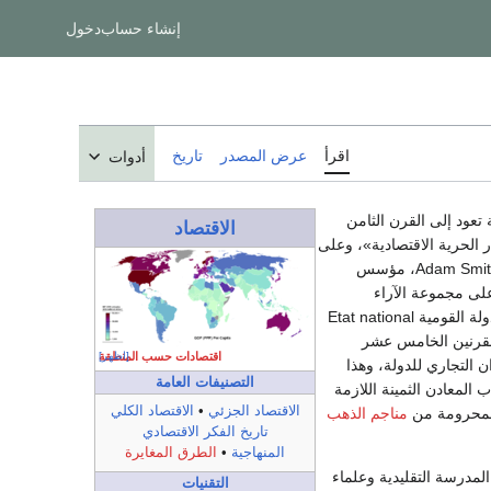
إنشاء حساب
دخول
اقرأ
عرض المصدر
تاريخ
أدوات
Merc تسمية تعود إلى القرن الثامن
الاقتصاد
ر الحرية الاقتصادية»، وعلى
لى مجموعة الآراء
والإجراءات الاقتصادية التي طبقها أنصار الدولة القومية Etat national
القرنين الخامس عشر
اقتصادات حسب المنطقة
[اظهر]
 التجاري للدولة، وهذا
التصنيفات العامة
المعادن الثمينة اللازمة
الاقتصاد الجزئي
•
الاقتصاد الكلي
 المحرومة من
مناجم الذهب
تاريخ الفكر الاقتصادي
المنهاجية
•
الطرق المغايرة
لمدرسة التقليدية وعلماء
التقنيات