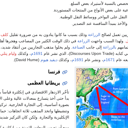
لحصص بالنسبة لأستيراد بعض السلع.
ية على بعض الأنواع من المنتجات المستوردة.
نقل على البواخر ووسائط النقل الوطنية.
والأخذ بمبدأ المنافسة عند التصدير.
يين تعمل لصالح
الزراعة
وذلك بسبب ما كانوا ينادون به من ضرورة تقليل
كلف
ا
ل
. ولهذا السبب واجهت
الزراعة
في ذلك الوقت الكثير من المصاعب وهجرها أهله
تمامهم
بالزراعة
إلى جانب
الصناعة
. ولم يخلوا مذهب التجاريين من أنتقاد شديد، 
1691م
، وكذلك
وليام پتلي
1671م
، ونشر عام
1691م
، وكذلك
ديفيد هيوم
(David Hume).
فرنسا
بريطانيا العظمى
تأخّر الازدهار الاقتصادي في إنكلترة قياساً
بدأ حتى أخذ يتسارع بمعدلات عالية وعلى ال
بصورة أساسية، إلى التجارة الخارجية. تركز
وتنشيطها واتخذ المذهب ثلاثة اتجاهات: حماية
الإنكليزية والتجارة. ولكن كان التركيز شديداً
ومع أن تصدير المعادن الثمينة من إنكلترة كان