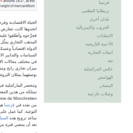
in
around 1637, at the
فرنسا
height of mercantilism
بريطانيا العظمى
بلدان أخرى
الحياة الاقتصادية وف
الحروب والإمبريالية
اتخذوها كانت تتعارض م
فجرَّحوه وأطلقوا علي
الانتقادات
المذهب التجاري يمثِّل
الأ÷مية التاريخية
الدولة اقتصادياً وعسك
انبعاث التجارية
السياسات والتدابير الا
نقد
في مختلف مجالات الاق
ميزان تجاري رابح ومنع
عكس المركنتيلية
بوصفهما يمثلان الثروة
الهوامش
وتنحصر الماركنتلية في
المصادر
تمتلكه من هذين المعد
وصلات خارجية
Antoine de Monchretien) أول من بحث في هذا الموضو
من نفذه في
فرنسا
هو
النوعية. كما عمل على
ساعد ترويج هذه
السيا
بعد أن يمضي فترة من 