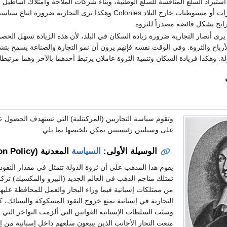
استيراد السلع المنافسة للسلع الوطنية، وبناء شركات الملاحة وامتلاك أساطيل
إقامة مستعمرات أو مستوطنات خارج البلاد Colonies وهكذا تر
ابح يشكل فائضه مصدراً للثروة.
 يرى أنصار التجارية ضرورة زيادة السكان في البلد، لأن هذه الزيادة تسهل الح
لأرباح والثروة. وفي الوقت نفسه فإنهم يرون أن نمو التجارة والصناعة يسمح بت
لة. وهكذا فزيادة السكان وتنمية الثروة عاملان يرتبط أحدهما بالآخر وهما مرتبطان
وتقوم سياسة التجاريين (المركنتلية) التي تستهدف الحصول ع
على وسيلتين رئيسيتين يمكن تلخيصها بما يلي:
الوسيلة الأولى:
السياسة
المعدنية (Bullion Policy)
يقوم هذا المذهب على أن ثروة الدولة تتمثل في مقدار النقود 
تمتلك مناجم الذهب في العالم الجديد (البيرو والمكسيك) تر
من ممتلكات إسبانية فيما وراء البحار والعمل للمحافظة عليها
التجارية في إسبانية بمنع خروج النقود المسكوكة والسبائك، 
وسنّت السلطات الإسبانية القوانين التي ألزمت البواخر التي 
منعت التجار الأجانب الذين يبيعون سلعهم داخل إسبانية من إ