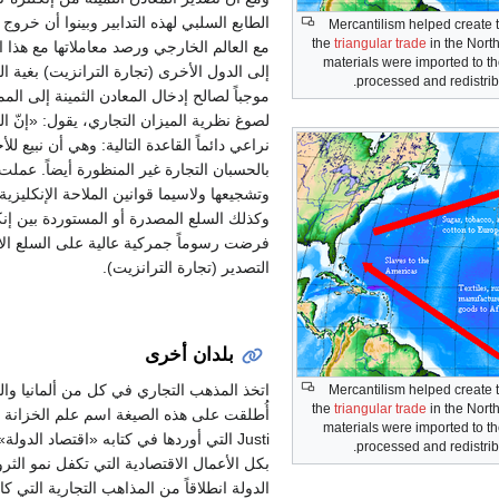
الطابع السلبي لهذه التدابير وبينوا أن خروج
Mercantilism helped create 
the
triangular trade
in the North
مع العالم الخارجي ورصد معاملاتها مع هذا الع
materials were imported to t
إلى الدول الأخرى (تجارة الترانزيت) بغية 
processed and redistribu
لصوغ نظرية الميزان التجاري، يقول: «إنّ الط
نراعي دائماً القاعدة التالية: وهي أن نبيع ل
بالحسبان التجارة غير المنظورة أيضاً. عملت 
وتشجيعها ولاسيما قوانين الملاحة الإنكليزي
وكذلك السلع المصدرة أو المستوردة بين إنك
فرضت رسوماً جمركية عالية على السلع الا
التصدير (تجارة الترانزيت).
بلدان أخرى
اتخذ المذهب التجاري في كل من ألمانيا وال
Mercantilism helped create 
the
triangular trade
in the North
materials were imported to t
Justi التي أوردها في كتابه «اقتصاد ال
processed and redistribu
بكل الأعمال الاقتصادية التي تكفل نمو الثرو
الدولة انطلاقاً من المذاهب التجارية التي