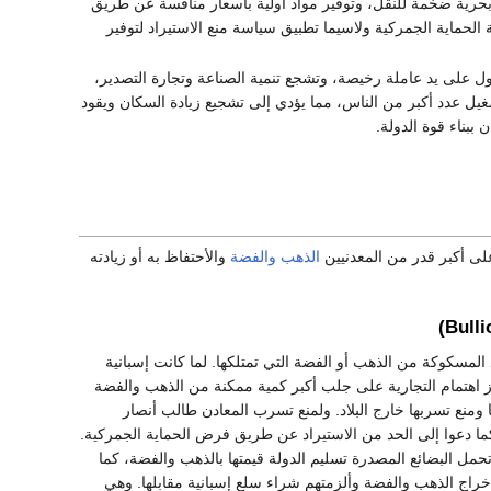
 بحرية ضخمة للنقل، وتوفير مواد أولية بأسعار منافسة عن طريق
ى التجارية ضرورة اتباع سياسة الحماية الجمركية ولاسيما تطبيق سياسة منع الاستيراد لتوفير
صول على يد عاملة رخيصة، وتشجع تنمية الصناعة وتجارة التصدير،
شغيل عدد أكبر من الناس، مما يؤدي إلى تشجيع زيادة السكان ويقود
 ببناء قوة الدولة.
لى أكبر قدر من المعدنيين
الذهب
والفضة
والأحتفاظ به أو زيادته
المسكوكة من الذهب أو الفضة التي تمتلكها. لما كانت إسبانية
كز اهتمام التجارية على جلب أكبر كمية ممكنة من الذهب والفضة
 ومنع تسربها خارج البلاد. ولمنع تسرب المعادن طالب أنصار
كما دعوا إلى الحد من الاستيراد عن طريق فرض الحماية الجمركية.
تحمل البضائع المصدرة تسليم الدولة قيمتها بالذهب والفضة، كما
خراج الذهب والفضة وألزمتهم شراء سلع إسبانية مقابلها. وهي