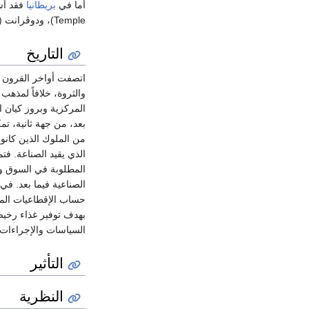
أما في
بريطانيا
فقد أش
Temple)، ودوڤرانت ( Chnlec Doverant)،
التاريخ
اتصفت أواخر القرون ا
والثروة، خلافاً لمذهب
المركزية وبروز كيان ا
بعد، من جهة ثانية، تمك
الصناعية فيما بعد. ف
حساب الإقطاعيات المشت
بهدف توفير غذاء رخيص 
السياسات والإجراءات و
التأثير
النظرية