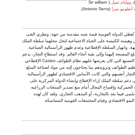
ووليام تمپل
( Sir william
ب
أنطونيو سرا
(Antonio Serra).
 تُعطي للدولة القومية قيمة شبه مقدسة من جهة، وتطري الغنى
 وهيمنة الكنيسة على الحياة الاجتماعية لتحل محلهما سلطة الملك
ة، وانهيار السلطة الإقطاعية وعدم ظهور الرأسمالية الصناعية
ع المصنعة إليهما وإلى بقية أنحاء العالم. وقد استطاع التجار، بدعم
من الملوك الذين كانوا يطمحون إلى تقوية سلطتهم المركزية إزاء بقايا الإقطاع، التغلب على صعوبات التصنيع التي كان يفرضها عليهم نظام الطوائف Castes الإقطاعي
يان Apprentis خارج نطاق الأقاليم الخاضعة لتنظيم الطوائف وتزويدهم بما يحتاجون إليه من مواد لصناعة السلع
انع اليدوية (المانيفاكتورة) Manifactures الخاضعة لإشراف التجار أنفسهم والتي كانت الأساس الاقتصادي لظهور الرأسمالية
دعم سلطة الملك إزاء الإقطاع وإنشاء الدولة المركزية على
 الجمركية وإفساح المجال أمام منع تصدير المنتجات الزراعية
ي فيما بعد بالتجارية، أو المذهب التجاري، ولقد كان لهذه
لنمو الاقتصادي وقيام المجتمعات القومية المتماسكة.