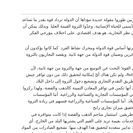
قراء فإن التجاريين طوروا مقولة جديدة مؤداها أن الدولة تزداد قوة بقدر ما تساعد
سمى للحياة الإنسانية، وعدّوا الثروة القيمة العليا. وبذلك يمكن أن
ي نظر التجارية، هو هدف اقتصادي. على اختلاف مؤرخي الفكر
فرتها أساس قوة الدولة ومحرك نشاط الفرد. كما كانوا يؤكدون أن
رين وضمان قوة الدولة من جهة ثانية. ويقصد التجاريون بالثروة
القوة؛ البحث عن التوسع من جهة والثروة من جهة ثانية، لأن
ظهور التجارية ترافق مع نشوء الفكر القومي وبروز فكرة تحقيق الاكتفاء الذاتي القومي Autarcie، ولم تكن هناك أيّ إمكانية لتحقيق ذلك من دون توافر جيش
ق التقدم التجاري وتشجيع دخول الثروة إلى داخل البلاد .
 أنها تكمن في توافر المعادن الثمينة كالذهب والفضة، ولهذا ركزوا
 المؤسسات التجارية والصناعية والزراعية. أما المؤسسات
بلاد. أما المؤسسات الصناعية والزراعية فتسهم في زيادة الثروة
حقيق ميزان تجاري رابح.
طريقين: استثمار مناجم الذهب والفضة إذا كانت متوافرة في
دمات بقيمة تزيد على القيم التي يشتريها البلد من الخارج، أي
ذ تدابير متعددة لتحقيق هذا الهدف منها: تشجيع الصادرات من المواد