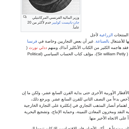
وزير المالية الفرنسي المركانتيلي
جان-باتيست كولبير
خدم لأكثر من 20
عاماً.
لمنتجات
الزراعية
لأجل
ا للأشتغال
بالصناعة
. غير أن بعض التجاريين وخاصة في
فرنسا
فقد هاجمه الكثير من الكتاب الأنكليز آنذاك ومنهم
ددلي نورث
(
( Sir william Petly)، مؤلف كتاب الحساب السياسي (Political
 بالأقطار الأوربية الأخرى حتى بداية القرن السابع عشر، ولكن ما إن
أخص بدءاً من النصف الثاني للقرن السابع عشر. ويرجع ذلك،
 اهتمام أنصار المذهب التجاري في إنكلترة على التجارة الخارجية
 النقد ومخزون المعادن الثمينة، وحماية الإنتاج، وتشجيع البحرية
 على الاتجاه الأخير منها.
 ممنوعاً في أكثر الأحيان فإن الاقتصاديين الإنكليز تنبهوا إلى