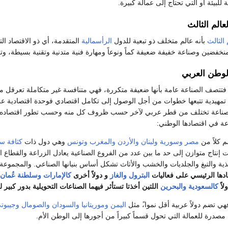
للبيئة أو التي تحتاج إلى عمالة كبيرة.
عالم الثالث
 الثالث
بأنه عالم متخلف ذو تبعية للدول
الرأسمالية
المتقدمة، أي ذو الاقتصاد الت
ضين وصناعة خفيفة ضعيفة كماً ونوعاً ومهارة فنية متدنية وتقنية بسيطة، و
لوطن العربي
تتصف الصناعة عامة بأنها ضعيفة متكررة، فهي متنافسة غير متكاملة تعرقل مست
تمهيدية تتبعها خطوات من أجل الوصول إلى تكامل اقتصادي فوحدة اقتصادية ع
الصناعة تختلف من قطر عربي لآخر حسب ظروف كل منه وحسب تطور اقتصاده. 
عة في اقتصادها الوطني:
م كلاً من
مصر
وسورية
ولبنان
والأردن
والمغرب
وتونس
وهي دول ذات
كثافة سك
ات إنتاج متوازن إلى حد ما بين عدد من الفروع الصناعية يعادل الزراعة والقطا
غذية والتبغ والجلديات والخشب والأثاث تشكل أساس بنيانها الصناعي.
والمجموعة ا
مادها الرئيسي على فعاليات
البترول
والغاز
و دولاً أخرى
كالإمارات
وسلطنة عُمان
لاً
كالسعودية
والبحرين
اللتين أخذتا تستأثر فيهما الصناعات التحويلية بدور كبير ل
هي تضم دولاً عربية أقل نموا،ً مثل
اليمن
وموريتانيا
والسودان
والصومال
وجيبوت
درة للعمالة التي تحول قسماً كبيراً من أجورها إلى الوطن الأم.