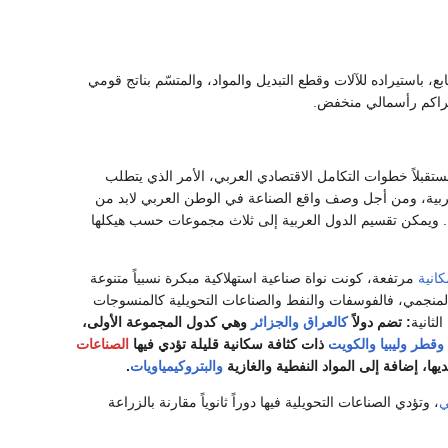
ابع، باستيراده للآلات وقطع التبديل والمواد، والمتسّم بناتج قومي
تراكم رأسمالي منخفض.
قبلاً خطوات التكامل الاقتصادي العربي، الأمر الذي يتطلب
ربية، ومن أجل وصف واقع الصناعة في الوطن العربي لابد من
ويمكن تقسيم الدول العربية إلى ثلاث مجموعات حسب هيكلها
انية
مرتفعة، كونت نواة صناعية استهلاكية مبكرة نسبياً متنوعة
ع المنجمي، فالفوسفات والنفط والصناعات التحويلية كالمنسوجات
لثانية
: تضم دولاً
كالعراق
والجزائر
وهي كدول المجموعة الأولى،
وقطر
وليبيا
والكويت
ذات كثافة سكانية قليلة تؤدي فيها
الصناعات
ديها، إضافة إلى المواد النفطية والغازية
والبتروكيمياويات
.
ي
، وتؤدي الصناعات التحويلية فيها دوراً ثانوياً مقارنة بالزراعة