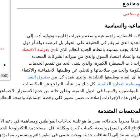
لمجتمع
ع صناعي
تماعية والسياسية
ات اقتصادية واجتماعية واسعة وتغيرات إقليمية ودولية أدت إلى
لجديد الذي لم يقم في الحقيقة على الحوار بل فرضته دولة أو دول
لذلك يجب تسميته بالنظام الجديد للعالم الذي نادى
بعولمة الاقتصاد
.
ية واعتماد اقتصاد السوق والذي من ميزاته الشركات المتعددة
رات ذات السيطرة الكبيرة، والذي يتبنى الحد من تقديم الخدمات
كومة والحد من صلاحياتها والتخلي عن وظيفتها الاجتماعية والاكتفاء
1950)
 أي القيام بوظيفتها التقليدية، والذي ينفذه كل من
صندوق النقد
منظمة التجارة العالمية
. كل ذلك من شأنه التراجع عن المكتسبات
ة للمواطنين، ولاسيما في الدول النامية، وخلق حالة من عدم الاستقرار الاجتماع
 ترافق هذه الإجراءات إصلاحات ضمن تصور كلي وخطة اجتماعية واضحة المعالم
لمجتمعات المتقدمة
هدفاً مجرداً بحد ذاته، بقدر ما هو تلبية لحاجات المواطنين ومساهمة في دعم 
إنتاج الكبير لسوق واسعة بكميات كبيرة وبكلفة أقل، مستخدمة التكنولوجيا الحدي
رة، تستند إلى اكتشافات حديثة وبحث علمي في تطور دائم ومستمر، مما يؤدي إ