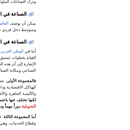
وترك الصناعات الملوثة 
الصناعة في ال
يمكن أن يوصف
العالم
ومتوسط دخل فردي منخف
الصناعة في ا
أما في
الوطن العربي
ف
القيام بخطوات تنسيق 
الإشارة إلى أن هذه 
الصناعي ومكانة الصنا
فالمجموعة الأولى
: تض
الهياكل الاقتصادية وذ
والألبسة الجاهزة والأ
لكنها تختلف عنها باعت
التحويلية
دوراً مهماً ودو
أما المجموعة الثالثة
: ف
وقطاع الخدمات، وهي مص