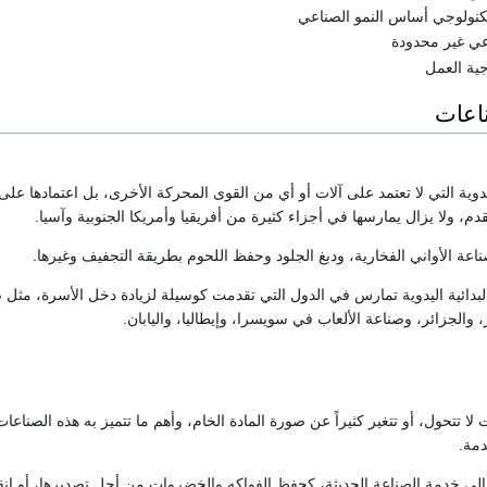
لتكنولوجي أساس النمو الصناعي
عي غير محدودة
جية العمل
اعات
وية التي لا تعتمد على آلات أو أي من القوى المحركة الأخرى، بل اعتمادها على ا
دم، ولا يزال يمارسها في أجزاء كثيرة من أفريقيا وأمريكا الجنوبية وآسيا.
عة الأواني الفخارية، ودبغ الجلود وحفظ اللحوم بطريقة التجفيف وغيرها.
بدائية اليدوية تمارس في الدول التي تقدمت كوسيلة لزيادة دخل الأسرة، مثل ص
الجزائر، وصناعة الألعاب في سويسرا، وإيطاليا، واليابان.
 تتحول، أو تتغير كثيراً عن صورة المادة الخام، وأهم ما تتميز به هذه الصناعات أ
دمة.
لى خدمة الصناعة الحديثة، كحفظ الفواكه والخضروات من أجل تصديرها، أو إنقا