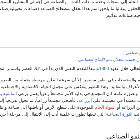
 الخام إلى منتجات وخدمات ذات فائدة . .والصناعة هي إجمالي المشاريع المنتجة
لحقول ,وغالبا ما يلحق اسم هذا الحقل بمصطلح الصناعة (صناعات تحويلية,صناع
ة,صناعات غذائية)
خ صناعي
دان حسب معدل نمو الانتاج الصناعي
لحالي خلال عقود
1800م
تبعاً للتقدم التقني الذي بدأ في ذلك العصر واستمر الت
م والمجتمعات في تطور مستمر، إلا أن سرعة التطور مرتبطة بجملة من الظروف
أعراف والتقاليد. وهذا التطور ينعكس على مجمل الحياة الاقتصادية والاجتماعي
وبصورة عامة كان المجتمع في بداية الأمر مجتمعاً رعوياً يعمل برعي
الماشية
ين
 معتمداً في معيشته على
الزراعة
، فأضحى مجتمعاً زراعياً، ثم تحول تدريجي
من الزراعة أو
المواد الخام
الموجودة على سطح الأرض أو باطنها إلى صناعة وإنتاج؛ 
انت
الثورة الصناعية
التي تبعتها تطورات علمية أدت إلى الانتقال إلى مرحلة أخر
نمو الصناعي