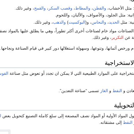
ة: مثل الأخشاب،
والقطن
،
والمطاط
،
وقصب السكر
،
والقمح
، وغير ذلك.
ية: مثل الجلود، والأصواف، والألبان، واللحوم.
ية: مثل
الحديد
،
والنحاس
، و(
البوكسيت
)
والذهب
، وغير ذلك.
صناعات مواد خام لصناعات أخرى أكثر تطوراً، وهي ما يطلق عليها بالمواد نص
جة عن
التكرير
، وغير ذلك.
ام ورخص أثمانها، وتنوعها، وسهولة استغلالها دور كبير في قيام الصناعة ونجاحها.
لاستخراجية
تخراجية على الموارد الطبيعية التي لا يمكن ان تجدد أو تعوض مثل صناعة
الفو
عادن و
النفط
و
الغاز
تسمى “صناعة التعدين”.
تحويلية
ل المواد الأولية أو المواد نصف المصنعة إلى سلع كاملة التصنيع كتحويل بعض
ا
النفط
إلى مشتقاته.