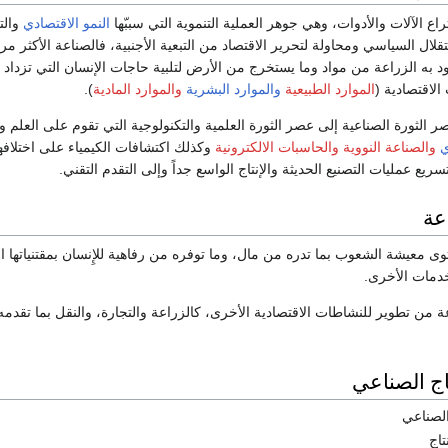
اع الآلات والأدوات، وهي جوهر العملية التنموية التي سببّها
النمو الاقتصادي
والت
ال السياسي ومحاولة لتحرير الاقتصاد من التبعية الأجنبية، فالصناعة الأكثر مرون
د به الزراعة من مواد وما يستخرج من الأرض لتلبية حاجات الإنسان التي تزداد يو
الاقتصادية (
الموارد الطبيعية
والموارد البشرية
والموارد المادية
).
 الثورة الصناعية إلى عصر الثورة العلمية والتكنولوجية التي تقوم على العلم
ي
والصناعة النووية
والحاسبات الالكترونية
وكذلك اكتشافات الكيمياء على اختلافه
يع عمليات التصنيع الحديثة والإنتاج الواسع جداً وإلى التقدم التقني.
عة
 معيشة الشعوب بما تدره من مال، وما توفره من رفاهية للإِنسان بمقتنياتها ا
دمات الأخرى.
ة من تطوير للنشاطات الاقتصادية الأخرى، كالزراعة والتجارة، والنقل بما تقدمه
اج الصناعي
الصناعي
تاج