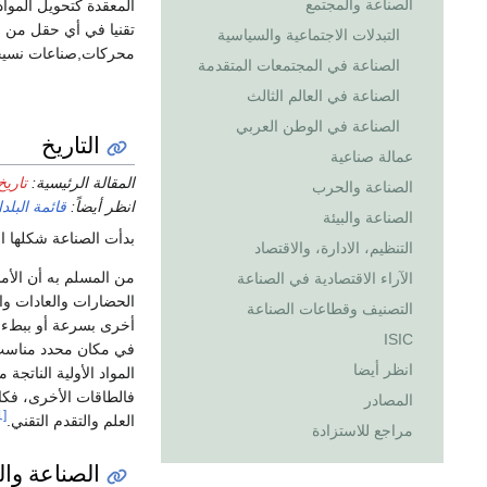
الصناعة والمجتمع
المعقدة كتحويل المواد
تقنيا في أي حقل من ا
التبدلات الاجتماعية والسياسية
محركات,صناعات نسيجي
الصناعة في المجتمعات المتقدمة
الصناعة في العالم الثالث
الصناعة في الوطن العربي
التاريخ
عمالة صناعية
المقالة الرئيسية:
تاري
الصناعة والحرب
انظر أيضاً:
قائمة البل
الصناعة والبيئة
بدأت الصناعة شكلها ا
التنظيم، الادارة، والاقتصاد
من المسلم به أن الأم
الآراء الاقتصادية في الصناعة
الحضارات والعادات وال
التصنيف وقطاعات الصناعة
أخرى بسرعة أو ببطء. 
ISIC
في مكان محدد مناسب
انظر أيضا
المواد الأولية الناتجة 
فالطاقات الأخرى، فك
المصادر
[1]
العلم والتقدم التقني.
مراجع للاستزادة
الصناعة وال