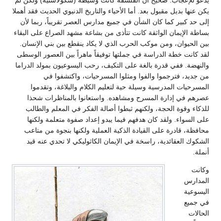
يكن عنها بديل مقبول بعد. أما الأحياء والتاريخ الدنيوي الحديث فقد أهملا
إلى حد كبير كما كان الشأن في جميع مدارس العصر تقريباً، ربما لأن
بساطة الإيمان الواثقة كانت تتأذى من بشاعة مشهد الصراع على البقاء
بين الحيوان، ومن موكب الحرب الذي لا يكاد ينقطع بين بني الإنسان.
لقد كانت خطة الدراسة في جملتها توفيقاً ماهراً بين العصور الوسطى
والنهضة. ففي قدرة بالغة على التكيف، رحب اليسوعيون بمولد الدراما
من جديد، فترجموا والفوا ومثلوا المسرحيات، واكتشفوا في
المسرحيات المدرسية وسيلة حية لتعليم الكلام والبلاغة، وتقدموا
عصرهم في إدارة المسرح ومشاهده. واستعانوا بالمناظرات شحذا
للذكاء وقوة الحجة، ولكنهم ثبطوا أصالة الفكر في المعلم والطالب
على السواء. ولقد كان هدفهم فيما يبدو إعداد صفوة متعلمة ولكنها
محافظة، قادرة على القيادة الذكية العملية ولكنها بنجوة من متاعب
الشكوك العقائدية، راسخة في الإيمان الكاثوليكي لا تحدي عنه قيد
أنملة.
وكانت
المدارس
اليسوعية
في جميع
الحالات