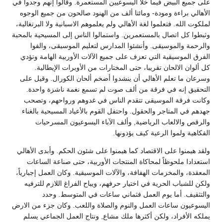
على جميع البيض فيما خلا اليسوعيين المستعمرة. وقالوا إنهم وجدوا في
الأهالي براءة ومودة- ومائتا ألف من الهنود صالحون من جميع الوجوه
لملكوت الله. فتعلموا لغة الأهالي ولم يعلموهم الاسبانية ولا البرتغالية،
وثبطوا كل اتصال بالمستعمرين. واستمالوا الناس إلى المسيحية بالمحبة
والرحمة والموسيقى. وأنشئوا المدارس لتعليم الموسيقى، والفوا
الفرق الموسيقية التي تعزف على جميع الآلات الأوربية الهامة وتؤدي
كل ألوان الالحان تقريبا، حتى المختارات من الأوبرات الإيطالية.
وسرعان ما تعلم الأهالي أن ينشدوا أضخم ألحان الكورال. وقيل على
التحقيق إنه في فرقة من ألف صوت لم تسمع نغمة ناشزة واحدة.
وكانت فرقة الموسيقى تتقدم الناس في غدوهم ورواحهم، وتصحب
جهدهم في المتاجر والحقول. واحتفل القوم بالأعياد المسيحية بالغناء
والرقص والالعاب الرياضية, وألف الآباء اليسوعيون المسرحيات
الفكاهية ولموا الرعية كيف يؤدونها.
ولقد هيمنوا على الاقتصاد كما هيمنوا على شئون الحكم. وأبدى الأهالي
استعدادا ملحوظاً لمحاكاة المنتجات الأوربية، حتى صناعة الساعات
المعقدة، والمخزمات الهفافة، والآلات الموسيقية. وكان العمل إجبارياً،
ولكن للشباب الحرية في اختيار حرفهم، ويباح الفراغ اللازم للترفيه
والتثقيف. أما يوم العمل فثماني ساعات في المتوسط. وحدد
اليسوعيون ساعات العمل والنوم والصلاة واللعب. وكان جزء من الارض
يملكه الأفراد، ولكن أكثرها ملك مشاع, ونتاج العمل الجماعي يسلم