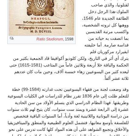
لقتلونيا، والذي صاحب
الملوك-هذا الرجل دخل
الطائفة الجديدة عام 1546،
ووهبها كل ثروته الشخصية،
واكتسب مرتبة القديسين
بما اتصفت به حياته من
Ratio Studiorum
, 1598
قداسة صارمة. أما خليفته
ايفيرارد مركوريان فلم
يترك أي أثر في التاريخ، ولكن كلوديو أكوافيفا قاد الجمعية بكثير من
الحكمة والباقة خلا أربعة وثلاثين عاماً من المتاعب (1581-1615) حتى
ليعده كثير من اليسوعيين زهاء خمسة آلاف، وحين مات كان عددهم
ثلاثة عشر ألفاً.
وقد وضعت لجنة من فقهاء اليسوعيين تحت غدارته (1584-99) خطة
للتعلم ظلت إلى عام 1836 تقرر نظام للدراسات في الكليات اليسوعية
وطريقتها. فهذا النظام الدراسي الذي يتسلم الأولاد من سن الحادية
عشرة إلى الرابعة عشرة ويمتد ست سنوات، كان يتيح لهم ثلاث سنوات
من دراسة اليونانية واللاتينية لغة وأدباً، أما السنوات الباقية فتخصص
للفلسفة بأوسع معانيها، فتشمل العلوم الطبيعية والمنطق والميتافيزيقيا
والأخلاق.وتجمع الشواهد على أن هذه المواد كلها كانت تدرس على نحو
يدعو للإعجاب. صحيح أن الفلسفة كانت وسيطة (سكولاستيه) ولكن لم