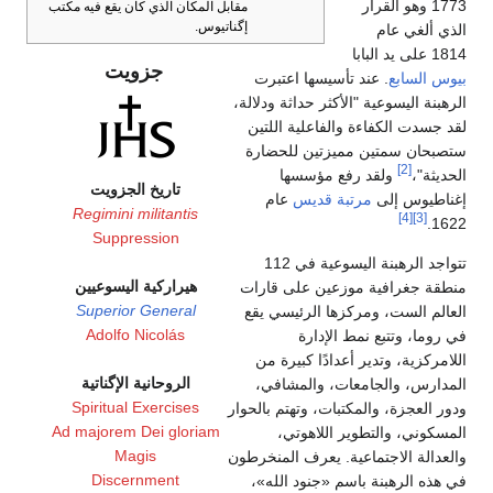
1773 وهو القرار
مقابل المكان الذي كان يقع فيه مكتب
إگناتيوس.
الذي ألغي عام
1814 على يد البابا
جزويت
بيوس السابع
. عند تأسيسها اعتبرت
الرهبنة اليسوعية "الأكثر حداثة ودلالة،
لقد جسدت الكفاءة والفاعلية اللتين
ستصبحان سمتين مميزتين للحضارة
[2]
الحديثة"،
ولقد رفع مؤسسها
تاريخ الجزويت
إغناطيوس إلى
مرتبة قديس
عام
Regimini militantis
[4]
[3]
1622.
Suppression
تتواجد الرهبنة اليسوعية في 112
هيراركية اليسوعيين
منطقة جغرافية موزعين على قارات
Superior General
العالم الست، ومركزها الرئيسي يقع
Adolfo Nicolás
في روما، وتتبع نمط الإدارة
اللامركزية، وتدير أعدادًا كبيرة من
الروحانية الإگناتية
المدارس، والجامعات، والمشافي،
Spiritual Exercises
ودور العجزة، والمكتبات، وتهتم بالحوار
Ad majorem Dei gloriam
المسكوني، والتطوير اللاهوتي،
Magis
والعدالة الاجتماعية. يعرف المنخرطون
Discernment
في هذه الرهبنة باسم «جنود الله»،