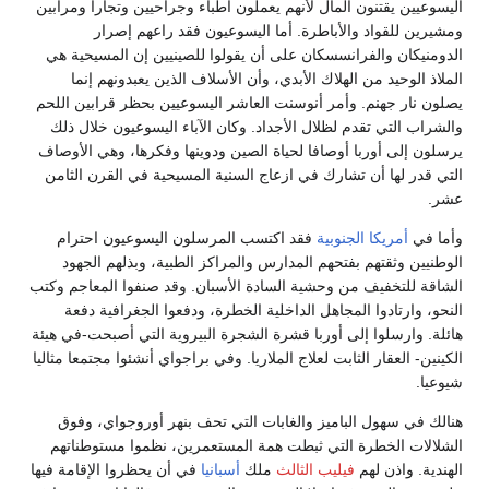
اليسوعيين يقتنون المال لأنهم يعملون أطباء وجراحيين وتجارا ومرابين
ومشيرين للقواد والأباطرة. أما اليسوعيون فقد راعهم إصرار
الدومنيكان والفرانسسكان على أن يقولوا للصينيين إن المسيحية هي
الملاذ الوحيد من الهلاك الأبدي، وأن الأسلاف الذين يعبدونهم إنما
يصلون نار جهنم. وأمر أنوسنت العاشر اليسوعيين بحظر قرابين اللحم
والشراب التي تقدم لظلال الأجداد. وكان الآباء اليسوعيون خلال ذلك
يرسلون إلى أوربا أوصافا لحياة الصين ودوينها وفكرها، وهي الأوصاف
التي قدر لها أن تشارك في ازعاج السنية المسيحية في القرن الثامن
عشر.
وأما في
أمريكا الجنوبية
فقد اكتسب المرسلون اليسوعيون احترام
الوطنيين وثقتهم بفتحهم المدارس والمراكز الطبية، وبذلهم الجهود
الشاقة للتخفيف من وحشية السادة الأسبان. وقد صنفوا المعاجم وكتب
النحو، وارتادوا المجاهل الداخلية الخطرة، ودفعوا الجغرافية دفعة
هائلة. وارسلوا إلى أوربا قشرة الشجرة البيروية التي أصبحت-في هيئة
الكينين- العقار الثابت لعلاج الملاريا. وفي براجواي أنشئوا مجتمعا مثاليا
شيوعيا.
هنالك في سهول الباميز والغابات التي تحف بنهر أوروجواي، وفوق
الشلالات الخطرة التي ثبطت همة المستعمرين، نظموا مستوطناتهم
الهندية. واذن لهم
فيليب الثالث
ملك
أسبانيا
في أن يحظروا الإقامة فيها