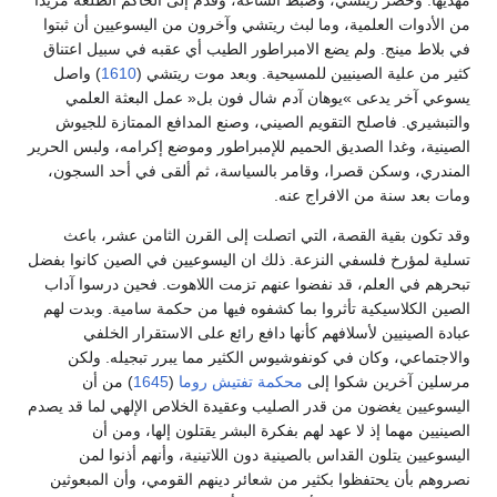
مهديها. وحضر ريتشي، وضبط الساعة، وقدم إلى الحاكم الطلعة مزيدا
من الأدوات العلمية، وما لبث ريتشي وآخرون من اليسوعيين أن ثبتوا
في بلاط مينج. ولم يضع الامبراطور الطيب أي عقبه في سبيل اعتناق
كثير من علية الصينيين للمسيحية. وبعد موت ريتشي (
1610
) واصل
يسوعي آخر يدعى »يوهان آدم شال فون بل« عمل البعثة العلمي
والتبشيري. فاصلح التقويم الصيني، وصنع المدافع الممتازة للجيوش
الصينية، وغدا الصديق الحميم للإمبراطور وموضع إكرامه، ولبس الحرير
المندري، وسكن قصرا، وقامر بالسياسة، ثم ألقى في أحد السجون،
ومات بعد سنة من الافراج عنه.
وقد تكون بقية القصة، التي اتصلت إلى القرن الثامن عشر، باعث
تسلية لمؤرخ فلسفي النزعة. ذلك ان اليسوعيين في الصين كانوا بفضل
تبحرهم في العلم، قد نفضوا عنهم تزمت اللاهوت. فحين درسوا آداب
الصين الكلاسيكية تأثروا بما كشفوه فيها من حكمة سامية. وبدت لهم
عبادة الصينيين لأسلافهم كأنها دافع رائع على الاستقرار الخلفي
والاجتماعي، وكان في كونفوشيوس الكثير مما يبرر تبجيله. ولكن
مرسلين آخرين شكوا إلى
محكمة تفتيش
روما
(
1645
) من أن
اليسوعيين يغضون من قدر الصليب وعقيدة الخلاص الإلهي لما قد يصدم
الصينيين مهما إذ لا عهد لهم بفكرة البشر يقتلون إلها، ومن أن
اليسوعيين يتلون القداس بالصينية دون اللاتينية، وأنهم أذنوا لمن
نصروهم بأن يحتفظوا بكثير من شعائر دينهم القومي، وأن المبعوثين