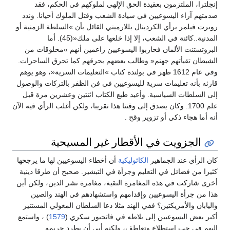
إنجلترا، الملتزمون بعقيدة الحق الإلهي لملوكهم في الحكم، فقد
صدمتهم آراء اليسوعيين في سيادة الشعب وقتل الملوك أحيانا. وندد
روبرت فيلمر برأي الكردينال بللارميني القائل بأن »السلطة الزمنية أو
المدنية..كائنة في الشعب، إلا إذا خلعها على ملك«(45). أما
البروتستنت الألمان فحاربوا اليسوعيين زاعمين أنهم »مخلوقات من
الشيطان تقيأتهم جهنم« وطالب بعضهم بحرقهم كما تحرق الساحرات.
وفي عام 1612 ظهر في بولندة كتاب »التعليمات السرية«، وهو يوهم
قارئه بأنه تعليمات سرية لليسوعيين في فن الظفر بالتركات والوصول
إلى السلطات السياسية. وأعيد طبع الكتاب اثنتين وعشرين مرة قبل
علم 1700. وكان يصدق إلى وقتنا هذا تقريبا، ولكن أغلب الرأي فيه الآن
أنه أما هجاء ذكي أو تزوير وقح .
الجزويت في الأقطار غير المسيحية
كان الرأي عند الجماهير
الكاثوليكية
أن أخطاء اليسوعيين لها ما يرجحها
كثيرا من فضائل في التعليم وجرأة في التبشير. صحيح أن طرقا دينية
أخرى شاركت في هذه المغامرة التقية، مغامرة نشر الدين، ولكن أين
هذا من جرأة اليسوعيين وإقدامهم واستشهادهم في الهند والصين
واليابان والأمريكتين؟ ففي الهند مثلا دعا السلطان المغولي المستنير
أكبر بعض اليسوعيين إلى بلاطه في فاتحبور سكري (
1579
) ، واستمع
إليهم في حب استطلاع وتعاطف، ولكنه أبى أن يطرد حريمه.