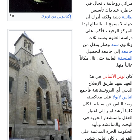
مرائي روحانية ، فجال في
خاطره عند ذاك تأسيس
إگناتيوس من لويولا
.
طائفة
دينية ولكنه أدرك أن
جهله لا يسمح له بالتطلع لهذا
المركز الرفيع ، فأكب على
دراسة العلوم وسنه ثلاث
وثلاثون
سنة
وصار ينتقل من
جامعة
إلى جامعة لتحصيل
الفلسفة
العالية حتى نال مكاناً
عالياً منها.
كان
لوتر الألماني
في هذا
العهد يمهد طريق الإصلاح
الديني أي البروتستانتية فأجمع
انياس لايولا
على معاكسته
وصد الناس عن سبيله. فكان
كلما أرشد لوتر إلى اعتبار
العقل واستشعار الحرية في
البحث والمناقشة وتأييد
الحكومة الحرة المدعمة على
القوانين ، كان انياس يتشدد