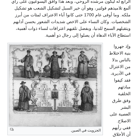
الرابع له ليكون مرشده الروحي، وبعد هذا وافق اليسوعيون على رأي
ألمع تلاميذهم فولتير، وهو أن خير السبل لتشكيل الشعب هو تشكيل
ملكه. وما أوفى عام 1700 حتى كانوا آباء الاعتراف لمئات من أبرز
الشخصيات. وكان النساء على الاخص شديدات الشعور بحسن آدابهم
ويتقبلهم السمح للدنيا، وبفضل تلقيهم اعترافات لنساء ذوات أهمية،
استطاع الآباء الدهاة أن يصلوا إلى رجال ذو أهمية.
وإذ جهروا
بنية الاختلاط
بالناس بدلا
من الاعتزال
في الأديرة،
فقد كيفوا
مبادئهم
الخلقية
وفق طرق
البشر
العصية على
الاصلاح.
ففي رأيهم
الجزويت في الصين.
أن الأخلاق