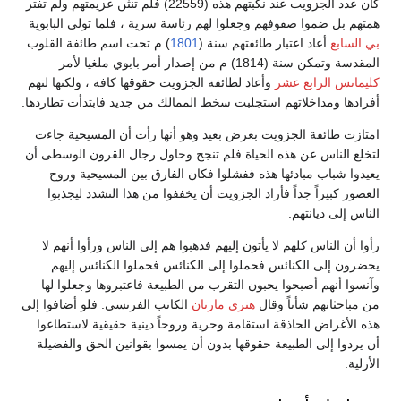
كان عدد الجزويت عند نكبتهم هذه (22559) فلم تنثن عزيمتهم ولم تفتر
همتهم بل ضموا صفوفهم وجعلوا لهم رئاسة سرية ، فلما تولى البابوية
بي السابع
أعاد اعتبار طائفتهم سنة (
1801
) م تحت اسم طائفة القلوب
المقدسة وتمكن سنة (1814) م من إصدار أمر بابوي ملغيا لأمر
كليمانس الرابع عشر
وأعاد لطائفة الجزويت حقوقها كافة ، ولكنها لتهم
أفرادها ومداخلاتهم استجلبت سخط الممالك من جديد فابتدأت تطاردها.
امتازت طائفة الجزويت بغرض بعيد وهو أنها رأت أن المسيحية جاءت
لتخلع الناس عن هذه الحياة فلم تنجح وحاول رجال القرون الوسطى أن
يعيدوا شباب مبادئها هذه ففشلوا فكان الفارق بين المسيحية وروح
العصور كبيراً جداً فأراد الجزويت أن يخففوا من هذا التشدد ليجذبوا
الناس إلى ديانتهم.
رأوا أن الناس كلهم لا يأتون إليهم فذهبوا هم إلى الناس ورأوا أنهم لا
يحضرون إلى الكنائس فحملوا إلى الكنائس فحملوا الكنائس إليهم
وآنسوا أنهم أصبحوا يحبون التقرب من الطبيعة فاعتبروها وجعلوا لها
من مباحثاتهم شأناً وقال
هنري مارتان
الكاتب الفرنسي: فلو أضافوا إلى
هذه الأغراض الحاذقة استقامة وحرية وروحاً دينية حقيقية لاستطاعوا
أن يردوا إلى الطبيعة حقوقها بدون أن يمسوا بقوانين الحق والفضيلة
الأزلية.