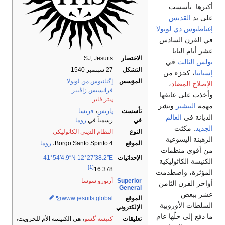
أكبرها. تأسست
على يد
القديس
إغناطيوس دي لويولا
في القرن السادس
عشر أيام البابا
الاختصار
SJ, Jesuits
بولس الثالث
في
التشكل
27 سبتمبر 1540
إسبانيا
، كجزء من
المؤسس
إگناتيوس من لويولا
الإصلاح المضاد
،
فرانسيس زاڤيير
وأخذت على عاتقها
پيتر فابر
مهمة
التبشير
ونشر
تأسست
پاريس
،
فرنسا
الديانة في
العالم
في
رسمياً في
روما
الجديد
. مكثت
النوع
النظام الديني الكاثوليكي
الرهبنة اليسوعية
الموقع
4 Borgo Santo Spirito،
روما
من أقوى منظمات
الإحداثيات
12°27′38.2″E
41°54′4.9″N
الكنيسة الكاثوليكية
[1]
16.378
المؤثرة، واصطدمت
Superior
أرتورو سوسا
أواخر القرن الثامن
General
عشر ببعض
الموقع
.global
.jesuits
www
السلطات الأوروبية
الإلكتروني
ما دفع إلى حلّها عام
تعليقات
كنيسة گسو
، هي الكنيسة الأم للجزويت،