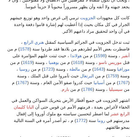
، ويجب أن تكون شفتاه لا مفرطتين في الانطباق ولا مفتوحتين ، وأن لا
يجعد جبهته ولا أنفه وأن يظهر مسروراً محبوباً لا حزيناً عبوساً.
كانت كل مجهودات
الجزويت
ترمي إلى غرض واحد وهو توزيع جيشهم
الجرار في كل مكان بحيث إذا أعطيت لهم إشارة قاموا دفعة واحدة
في آن واحد لتحقيق مراد داعيهم الأكبر.
ثبت تدخل الجزويت في الجرائم السياسية كمقتل
هنري الرابع
،
فاضطرت بعض الأمم لطردهم من بلادها فقد طردوا سنة (
1578
) م من
أنفير
، وسنة (
1598
) م من
هولاندا
، حيث ثبتت عليهم المؤامرة على
قتل
موريس ناسو
، وسنة (
1618
) م من
بوهميا
، وسنة (
1619
) م من
مورافيا
وسنة (
1643
) م من
مالطة
، وسنة (
1723
) م من
روسيا
،
وسنة (
1759
) م من
البرتغال
حيث تآمروا على قتل الملك ، وسنة
(
1767
) م من
أسبانيا
حيث كدروا صفو الأمن العام ، وسنة (
1767
) م
من
سيسيليا
، وسنة (
1786
) م من
بارم
.
اشتهر الجزويت في جميع أقطار الأرض بتحريك السواكن والعمل في
الخفاء لأغراض بعيدة ، فرمتهم الأمم عن قوس حتى أن
البابا كليمان
الرابع عشر
لما اضطر لتحسين سياسته مع ملوك أوروبا إلى إقفال
مدرستهم في
روما
سنة (
1772
) م ، ثم أصدر أمره في السنة التالية
بمحو طائفتهم.