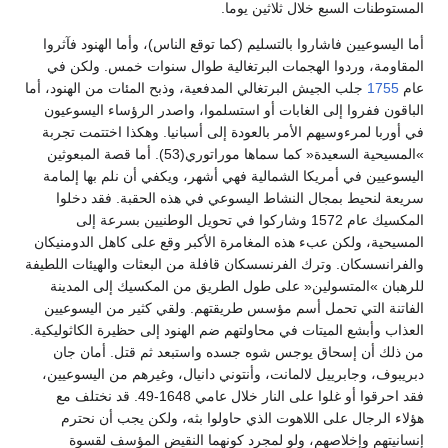
المستوطنات السبع خلال ثلاثين يوما.
أما اليسوعيين فاشاروا بالتسليم (كما توقع الناس)، وأما الهنود فآثروا
المقاومة، وردوا الهجمات البرتغالية طوال سنوات خمس. ولكن في
عام
1755
جلب الجيش البرتغالي المدفعية، وذبح المئات من الهنود، أما
الباقون ففروا إلى الغابات أو استسلموا، واصدر الرؤساء اليسوعيون
في أوربا لمرءوسيهم الأمر بالعودة إلى أسبانيا. وهكذا اختتمت تجربة
»المسيحية السعيدة« كما سماها موراتوري(53). أما قصة المبعوثين
اليسوعيين في أمريكا الشمالية فهي أشهر، ويكفي أن نلم بها إلمامة
سريعة لنحيط بمجال النشاط اليسوعي في هذه الحقبة. فقد دخلوا
المكسيك عام 1572 وشاركوا في تحويل الوطنيين بسرعة إلى
المسيحية، ولكن عبء هذه المغامرة الأكبر وقع على كاهل الدومنيكان
والفرانسسكان. وترك الفرنسسكان قافلة من البعثات والهيئات اللطيفة
للرهبان »المتسولين« على طول الطريق من المكسيك إلى المدينة
الفاتنة التي تحمل أسم مؤسس طريقتهم. ولقي كثير من اليسوعيين
العذاب وأبشع الميتات في محاولتهم ضم الهنود إلى حظيرة الكاثوليكية.
من ذلك أن إسحاق يوجس شوه جسده واستبعد ثم قتل. أمان جان
دبريبوف، وجابرييل لالمانت، وأنتوني دانيال، وغيرهم من اليسوعيين،
فقد احرقوا أو غلوا على النار خلال عامي 1648-49. قد نختلف مع
هؤلاء الرجال على اللاهوت الذي حاولوا بثه، ولكن يجب أن نحترم
إنسانيتهم وإخلاصهم، ولو لمجرد كونهما النقيض المؤسف لقسوة