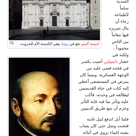
الجندية
سلماً
لأطماعه
رجاء أن
ينال بتبريزه
فيها مقاماً
بين الناس
كنيسة گسو
، تقع في
روما
، وهي الكنيسة الأم للجزويت
محموداً ،
ولكنه في
حصار
بامبولين
أصيب بكسر
في فخذه قضى عليه من
الوجهة العسكرية. وبينما كان
يمرض في المستشفى أعطي
إليه كتاب في حياة القديسيين
ليطالعه في وحدته، فأكب
عليه وتأثر بما فيه غاية التأثر
وعزم أن يتبع طريق الدينيين.
فلما أبل اندفع لنيل غايته
فتحنث وتبتل حتى كان يصاب
بشبه إغماء يروي في أثنائه