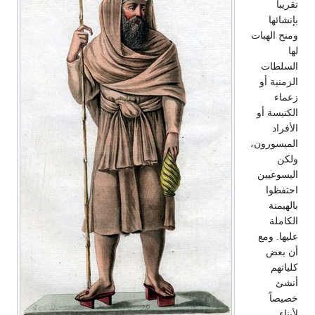
تقريباً
بإنشائها
ومنح الهبات
لها
السلطات
الزمنية أو
زعماء
الكنيسة أو
الأفراد
الميسورون،
ولكن
اليسوعيين
احتفظوا
بالهيمنة
الكاملة
عليها. ومع
أن بعض
كلياتهم
أنشئ
خصيصاً
لأبناء