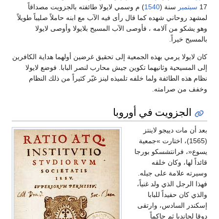
17
سبتمبر
سنة (
1540
) م وسمي لايولا طائفته بالجزويت مصداقاً
لمشهد روحاني شهده كما قال رأى فيه الآب مع ابنه حاملاً صليباً طويلاً
وهو يشكو من آلامه ، فأوصى الآب المسيح بلايولا وأوصى لايولا
بالمسيح خيراً.
كان لايولا يرمي بهذه الجمعية إلى تحقيق غرضين أولهما هداية الكافرين
إلى المسيحية وثانيهما تكوين جيش محارب لنصر البابا. فوضع لايولا
نظام هذه الطائفة ولما خلفه تلميذه لينز غيّر كثيراً من ذلك النظام
وخفف من صرامته.
الجزويت في أوروبا
بعد أن مات دييجو لاينتز
(1565)، اختارت »جمعية
يسوع«، فرانتشسكو بورجا
قائداً لها، وكان خلقه
وسيرته علامة على جيله.
فهذا الرجل الذي ولد غنياً،
والذي كان حفيداً للبابا
إسكندر السادس، وارتقى
دوقا لجانديا ثم حاكماً