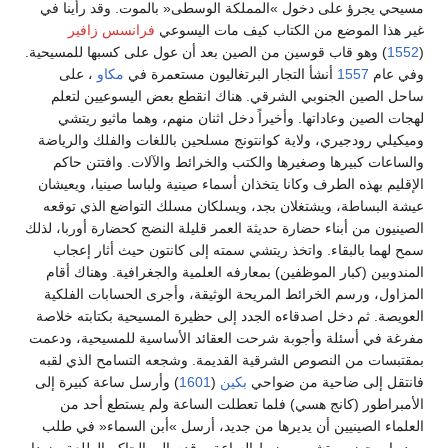
مسيحي يجرؤ على دخول »المملكة الوسطى« بالموت. وقد رأينا في
غير هذا الموضع من الكتاب كيف مات اليسوعي
فرانسس زافير
(
1552
) وهو قاب قوسين من الصين بعد أن عول على كسبها للمسيحية.
وفي عام
1557
أنشأ التجار البرتغاليون مستعمرة في
مكاو
، على
ساحل الصين الجنوبي الشرقي. هناك انقطع بعض اليسوعيين لتعلم
لهجات الصين وعاداتها. وأخيراً دخل اثنان منهم، وهما ماثيو ريتشي
وميكيلي رودجيري، ولاية كوانتونج مسلحين باللغات والفلك والرياضة
والساعات كبيرها وصغيرها والكتب والخرائط والآلات. وافتتن حاكم
الإقليم بهذه الطرف وكانا يتخذان أسماء صينية ولباسا صينيا، ويعيشان
عيشة البساطة، ويشتغلان بجد، ويسلكان مسلك التواضع الذي توقعه
الصينيون من أبناء حضارة حديثة العمر قليلة النضج كحضارة أوربا، لذلك
سمح لهما بالبقاء. واتخذ ريتشي سمته إلى كانتون حيث أثار إعجاب
المندوبين (كبار الموظفين) بمعارفه العلمية والجغرافية. وهناك أقام
المزاول، ورسم الخرائط المريحة الوثيقة، وأجرى الحسابات الفلكية
العويصة. ثم دخل اصدقاءه الجدد إلى حظيرة المسيحية بكتابته خلاصة
مفرغة في أسئلة وأجوبة شرحت العقائد الأساسية للمسيحية، ودعمت
بمقتبسات من النصوص الشرقية القديمة. وشجعه التسامح الذي لقبه
فانتقل إلى ضاحية من ضواحي
بكين
(
1601
) وأرسل ساعة كبيرة إلى
الأمبراطور (كانج هسي) فلما تعطلت الساعة ولم يستطع أحد من
العلماء الصينيين أن يديرها من جديد، أرسل »أبن السماء« في طلب