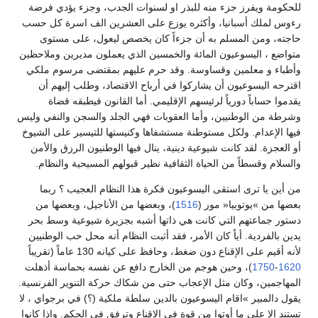
للحكومة ويفرز جزء منه للبذر او لسنوات الجدب، وجزء يؤدي فرضة
رءوس لملك أسبانيا، وأكثره يوزع على العشرين الف اسرة كل حسب
حاجته، ومن المسلم به أن جزءاً كان يخصص ليعول، على مستوى
متواضع ، اليسوعيون المائة والخمسين الذي يعملون مديرين وملاحظين
وأطباء و معلمين وقساوسة. وقد حرم عليهم بمقتضى مرسوم ملكي
اقترحه اليسوعيون أن يشاركوا في أرباح الاقتصاد، وطلب إليهم أن
يقدموا حساباً دورياً لرئيسهم الإقليمي. أما القانون فيطبقه قضاة
وشرطة من الوطنيين، وأما العقوبات فهي الجلد والسجن والنفي وليس
فيها الإعدام. ولكل مستوطنة مستشفاها وكنيستها للتيسير على الشيوخ
أو العجزة. لقد كانت شيوعية دينية، ينال فيها الوطنيون الرزق والأمن
والسلام وقسطاً من الحياة الثقافية نظير قبولهم المسيحية والنظام.
من أين يا ترى استقى اليسوعيون فكرة هذا النظام العجيب ؟ ربما
بعضها من »يوتوبيا« مور (
1516
)، وبعضها من الأناجيل، وبعضها من
دستور جماعتهم التي كانت هي ذاتها أشبه بجزيرة شيوعية وسط بحر
يدين بالفردية. أياً كان الأمر، فقد أثبت النظام أنه محل حب الوطنيين
لأنه أقيم على الإقناع دون ضغط، وحافظ على كيانه 130 عاماً (تقريباً
1620
-
1750
)، وحين هوجم من الخارج دافع عن نفسه بحماسة أذهلت
المهاجمين، وكان مثل الإعجاب حتى من شكاك حركة التنوير الفرنسية.
يقول دالمبير »اقام اليسوعيون بالدين سلطة ملكية (؟) في برجواي ، لا
تستند إلا على ما أوتوا من قوة في الإقناع وترفق في الحكم. وإذا كانوا