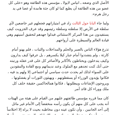
الأصل الذي وضعه ـ انياس لايولا ـ مؤسس هذه الطائفة وهو «على كل
عضو من هذه الطائفة أن يطيع كما لو كان جثة هامدة أو عصا في يد
رجل هرم».
ولما جاء
البابا جول الثالث
زاد في امتيازاتهم فجعلهم غير خاضعين لأي
سلطة في الأرض إلا سلطته وسلطة رئيسهم وقد عرف الجزويت كيف
يستفيدون من هذا المركز الاستثنائي فبذلوا جهدهم لتحقيق أمنيتهم وهي
قيادة العالم والسيطرة على أرواحهم.
تذرع هؤلاء الناس بالصبر والحلم والمداخلات والثبات ، فلم يهنو أمام
كارثة ، ولم يتشددوا أمام جبار كيلا يكسرهم ، بل عرفوا كيف يدارون
وكيف يتدخلون ويحتاطون بالأكابر والأصاغر كل على قدر عقله ورتبته
حتى أنك كنت تجدهم مع الملوك وعند نديماتهم ومع القادة والمقودين
على السواء لذلك لم يحدث حدث سياسي أو اجتماعي إلا ولهم يد فيه ،
فكانوا يؤيدون الوزراء أو يسقطونهم ، ويهيئون الثورات أو يفشلونها ،
ويروجون الإشاعات ويبطلونها ، فكانوا همالحاكمين حقيقة خلف كل
ملك ووراء كل قائد آمر.
كان مما قرره مؤسس طائفتهم عليهم من القيام على هيئة من الهيئات
أنه يجب على كل منهم أن يكون رأسه منخفضاً إلى الأمام غير مائل
إلى أحد الجانبين ، وأن تكون عينه دون مخاطبه بحيث لا يراه إلا اختلاساً