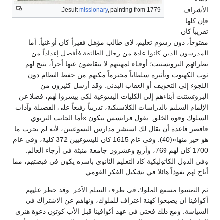
الأشراف.
Jesuit
missionary
, painting from 1779.
فإن كلها
تقريباً كان
مفتوحاً، دون رسوم تعليم، لاي طالب مؤهل فقيراً كان أو غنياً. أما
المدرسون الذين كانوا عادة من رجال الطائفة فأفضل إعداداً من
نظرائهم البروتستنت؛ أوفياء لمهنتهم لا يتقاضون عنها أجراً، يتيح لهم
ثوب الكهنوت وتأثيره سلطاناً محترماً مكنهم من حفظ النظام دون
اللجوء إلى التخويف أو العقاب البدني. وقد أرسل كثيرون من
البروتستنت أبناءهم إلى الكليات اليسوعية لكي ييسروا لهم، فضلا عن
الإلمام السليم بالدراسات الكلاسيكية، تدريباً رفيعاً على الفضيلة وآداب
السلوك وقوة الخلق. يقول فرانسس بيكون »أما الجانب التربوي
فاقصر قاعدة أن يقال لك استشر مدارس اليسوعيين، لأنه لم يجرب ما
هو خير منها«(40). وفي عام 1615 كان لليسوعيين 372 كلية، وفي عام
1700 كان لهم 769، وأربع وعشرون جامعة منبثة في أرجاء العالم.
وفي الدول الكاثوليكية كاد التعليم الثانوي باسره يكون في قبضتهم، مما
أتاح لهم نفوذاً هائلا في تشكيل الفكر القومي.
ثم التمسوا مسمع الملوك في طرف السلم الآخر. وقد حظر عليهم
أكوافينا ان يصبحوا كهنة اعتراف للملوك، ونهاهم عن الاشتراك في
السياسة. ومع ذلك فحتى في عهد أكوافينا قبل الأب كوتون دعوة هنري