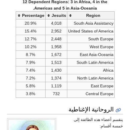
12 Dependent Regions: 3 in Africa, 4 in the
Americas and 5 in Asia-Oceania.
Percentage
Jesuits
Region
20.9%
4,018
South Asia Assistancy
15.4%
2,952
United States of America
12.7%
2,448
South Europe
10.2%
1,958
West Europe
8.7%
1,672
East Asia-Oceania
7.9%
1,513
South Latin America
7.4%
1,430
Africa
7.2%
1,374
North Latin America
5.8%
1,119
East Europe
3.8%
732
Central Europe
الروحانية الإغناطية
ينقسم أعضاء هذه الطائفة إلى
خمسة أقسام: