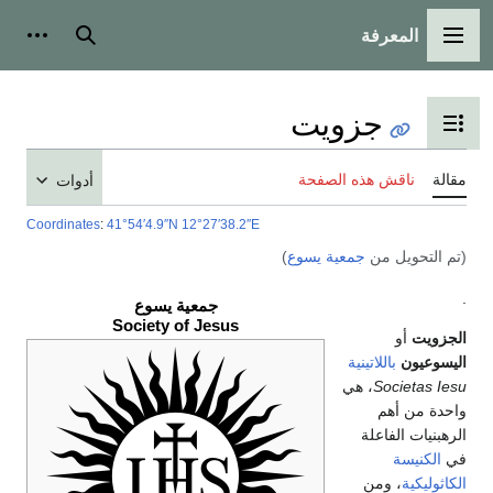
المعرفة
القائمة الرئيسية
بحث
أدوات
جزويت
تبديل عرض جدول المحتويات
مقالة
ناقش هذه الصفحة
أدوات
Coordinates
:
41°54′4.9″N
12°27′38.2″E
(تم التحويل من
جمعية يسوع
)
.
جمعية يسوع
Society of Jesus
الجزويت
أو
اليسوعيون
باللاتينية
Societas Iesu
، هي
واحدة من أهم
الرهبنيات الفاعلة
في
الكنيسة
الكاثوليكية
، ومن