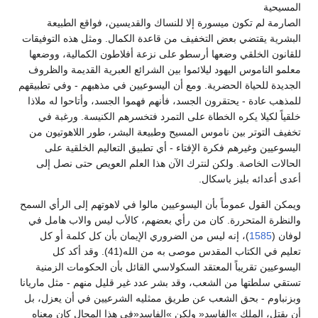
المسيحية
الصارمة لم تكون ميسورة إلا للنساك والقديسين، فواقع الطبيعة
البشرية يقتضي بعض التخفيف من قاعدة الكمال. ومثل هذه التوفيقات
للقانون الخلقي وضعها أرسطو على نزعة أفلاطون الكمالية، ووضعها
معلمو الناموس اليهود ليلائموا بين الشرائع العبرية القديمة والظروف
الجديدة للحياة الحضرية. ومع أن اليسوعيين في مذهبهم - وفي تطبيقهم
للمذهب عادة - يحتقرون الجسد، فأنهم فهموا الجسد، وأتاحوا له ملاذا
خلقياً لكيلا يكره الخطاة على التمرد فتخسرهم الكنيسة. ورغبة في
تخفيف التوتر بين ناموس المسيح وطبيعة البشر، طور اللاهوتيون من
اليسوعيين وغيرهم فكرة الإفتاء - أي تطبيق التعاليم الخلقية على
الحالات الخاصة. ولكن لنترك الآن هذا العلم العويص حتى نصل إلى
أعدى أعدائه بليز باسكال.
ويمكن القول عموماً بأن اليسوعيين مالوا في لاهوتهم إلى الرأي السمح
والنظرة المتحررة. كان من رأي بعضهم، كالأب ليس والاب هامل في
لوفان (
1585
)، إنه ليس من الضروري الإيمان بأن كل كلمة أو كل
تعليم في الكتاب المقدس موصى به من الله(41). وقد أكد كل
اليسوعيين تقريباً المعتقد السكولاسي القائل بأن الحكومات الزمنية
تستقي سلطتها من الشعب، وقد بشر عدد غير قليل منهم - مثل ماريانا
وبزنباوم - بحق الشعب عن طريق ممثليه الشرعيين في أن يعزل، بل
أن يقتل، الملك »الفاسد« ولكن »الفاسد«في هذا المجال كان معناه