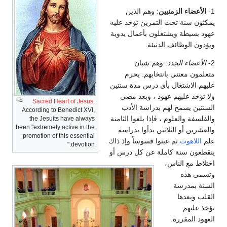
1-
الأعضاء الزمنيين
: وهم الذين
يمكثون سنة تحت التمرين تؤخذ عليه
عهود بسيطة ويشتغلون بأعمال يدوية
ويؤدون الوظائف الدنيئة.
2-
الأعضاء الجدد
: وهم شبان
متعلمون معتني بانتخابهم. يحرم
عليهم الاشتغال بأي درس مدة سنتين
ولا تؤخذ عليهم عهود ، وبعد مضي
Sacred Heart of Jesus
.
السنتين يسمح لهم بدراسة الأدب
According to Benedict XVI,
والفلسفة والعلوم ، فإذا بلغوا الثامنة
the Jesuits have always
been "extremely active in the
والعشرين أو الثلاثين بدأوا بدراسة
promotion of this essential
علم
اللاهوت
ثم عينوا قسوساً وإذ ذاك
devotion."
ينقطعون سنة كاملة عن كل درس أو
اختلاط مع الناس،
وتسمى هذه
السنة بمدرسة
القلب وبعدها
تؤخذ عليهم
العهود المقررة.