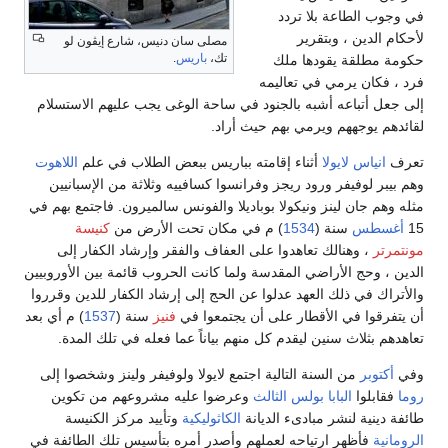
في وجوب الطاعة بلا تردد
لأحكام الدين ، وبتقرير
مصلى سان دنيس، شارع إيڤون لو
تك،
باريس
.
حكومة مطلقة يقودها ملك
فرد ، فكان يرمي في تعاليمه
إلى جعل أتباعه أشبه بالجنود في ساحة الوغى يجب عليهم الاستسلام
لقائدهم يوجههم ويرمي بهم حيث أراد.
تعرف
انياس لايولا
أثناء إقامته بباريس ببعض الطلاب في علم
اللاهوت
وهم بيبر لوفيفر ورود ريجز وفرانسوا كسافييه وثلاثة من الإسبانيين
مثله وهم جان لينز ونيكولا بوباديلا والفونس سالميرون. فاجتمع بهم في
15
أغسطس
سنة (
1534
) م في مكان تحت الأرض من
كنيسة
مونتمرتر
، وهنالك تعاهدوا على العفاف والفقر وإرشاد الكفار إلى
الدين ، وحج الأراضي المقدسة ولما كانت الحروب قائمة بين الأوروبيين
والأتراك في ذلك العهد عدلوا عن الحج إلى إرشاد الكفار للدين وقرروا
أن يتفرقوا في الأقطار على أن يجتمعوا في
فنيز
سنة (
1537
) م أي بعد
تعاهدهم بثلاث سنين ليقدم كل منهم بياناً عما فعله في تلك المدة.
وفي
أكتوبر
من السنة التالية اجتمع لايولا ولوفيفر ولينز وشخصوا إلى
روما
فقابلوا
البابا بولس الثالث
وعرضوا عليه مشروعهم من تكوين
طائفة دينية لنشر مبادىء الديانة
الكاثوليكية
وتأييد مركز الكنيسة
الرومانية
فأظهر ارتياحه لعملهم وأصدر أمره بتأسيس تلك الطائفة في