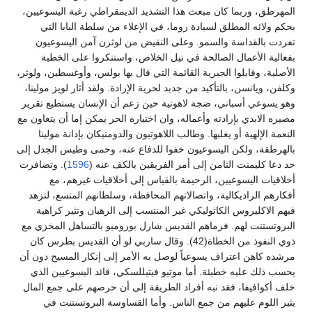
المهرطق، وربما كان مبعث هذا التشديد الديمقراطي رغبة اليسوعيين،
بحكم ولائه المطلق لسيادة روما، في الإعلاء من سلطة البابا التي
تفردت بالقداسة والسمو. وعلى النقيض من لوثرن آمن اليسوعيون
بفعالية الأعمال الصالحة في نيل الخلاص، واستنكروا على الخطية
الأصلية، وقابلوا الجبرية القائمة التي قال بها بولس، وأوغسطين، ولوثر،
وكلفن، ويانسن، بالتأكيد من جديد لحرية الإرادة. ولقد أثار لويز مولينا،
وهو يسوعي أسباني، ضجة لاهوتية حين زعم أن الإنسان يستطيع تقرير
مصيره الابدي بإرادته وأعماله، وان اختياره الحر يمكن إما أن يتعاون مع
النعمة الإلهية أو يغلبها. وطالب اللاهوتيون والدومنيكان بإدانة مولينا
بالهرطقة، ولكن اليسوعيون خفوا للدفاع عنه، وحمى وطيس الجدل إلى
حد دعا كليمنت الثامن إلى أمر الفريقين بالكف عنه (
1596
). وتضافرت
أخلاقيات اليسوعيين، الرحيمة بالقياس إلى أخلاقيات غيرهم، مع
أفكارهم الراديكالية، واتصالاتهم المحافظة، وسلطانهم المتسع، لتزهد
فيهم الاكليروس الكاثوليكي غير المنتسب إلى الرهبان وتثير كراهية
البروتستنت لهم. فرماهم القديس شارل بوروميو بالتساهل المخزي مع
ذوي النفوذ من الخطاة(42). وقال ساربي لو أن القديس بطرس كان
مرشده كاهن اعتراف يسوعياً لوصل به الأمر إلى إنكار المسيح دون أن
يحسب ذلك عليه خطيئة. أما موتيو فيتيللسكي، قائد اليسوعيين الذي
خلف أكوافيفا، فقد نبه أفراد الطريقة إلى أن حرصهم على جمع المال
يثير اللوم عليهم من جمع الناس. وأما القساوسة البروتستنت في