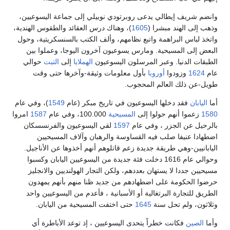
وانضم شريف إيطالي يدعى روبرتودي نوبيلي إلى جماعة اليسوعيين،
وذهب إلى الهند مبشرا (
1605
)، وهناك درس العقائد والطقوس الهندية،
واتخذ لباس البراهمة واتبع نظامهم، وألف الكتب بالسنسكريتية، وحول
البعض إلى المسيحية. ومارس يسوعيون آخرون اليوجا، وعملوا بين
الطبقات الدنيا. وعبر المرسلون اليسوعيون
الهملايا
إلى
التبت
حوالي
عام
1624
وزودوا
أوروبا
بأول معلومات وثيقة-وآخرها حتى وقت
طويل-عن ذلك العالم المحجوب.
أما
اليابان
فقد دخلها اليسوعيون في تاريخ مبكر (عام
1549
)، وفي عام
1580
زعموا أنهم حولوا إلى
المسيحية
100.000، وفي عام
1587
امروا
بالرحيل عن الجزر ، وفي عام
1597
لقي اليسوعيون والفرنسسكان
اضطهادا عنيفا صلب فيه القساوسة والرهبان وآلاف المسيحيين
اليابانيين-وهي طريقة جديدة زعم قاتلوهم أنهم أخذوها عن الأناجيل.
وحوالي عام 1616 دخلت فئة جديدة من اليسوعيين اليابان وكسبوا
مسيحيين جددا لا يستهان بعددهم، ولكن التجار الهولنديين والانجليز
حرضوا الحكومة على اضطهادهم من جديد ظنا منهم بأنهم يمهدون
الطريق للتجارة البرتغالية أو الأسبانية ، فأعدم من اليسوعيين واحد
وثلاثون، ولم تحل سنة
1645
حتى اختفت المسيحية من اليابان.
وأما
الصين
فكانت خطراً يتحدى اليسوعيين ، إذ توعد الأباطرة أي