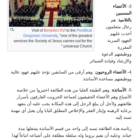
3-
الأعضاء
المسمين
بالتلاميذ
: هم
رجال متعلمون
Visit of
Benedict XVI
to the
Pontifical
أخذت عليهم
Gregorian University
, "one of the greatest
العهود السرية
services the Society of Jesus carries out for the
universal Church."
المقررة
ووظيفتهم الدعوة
والإرشاد وقيادة الضمائر.
4-
الأعضاء الروحيون
: وهم أرقى من السابقين تؤخذ عليهم عهود عالية
ووظيفتهم مساعدة الأساتذة.
5-
الأساتذة
: وهم الطبقة العليا من هذه الطائفة اختيروا من خلاصة
الأشياع وهم الأعضاء الحقيقيون لجماعة الجزويت العارفون بأسرار
طائفتهم ولأجل أن يبلغ الرجل إلى هذه المكانة يجب عليه أن يتعهد
برعاية الرهبنة وإيثار الفقر والإخلاص المطلق للبابا وأن يقبل أي مهمة
تسند إليه.
رئاسة هذه الطائفة تسند إلى واحد من قسم الأساتذة يشغلها مدة
حياته. وعليه أن يقيم بروما وله سلطة مطلقة على أشياعه اتباعاً لهذا