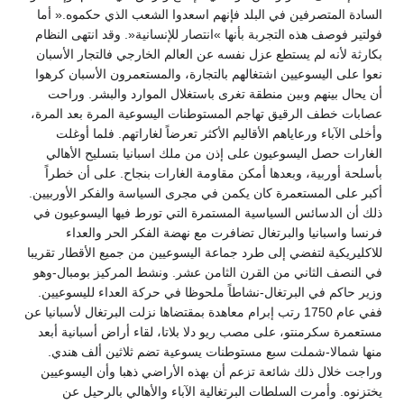
السادة المتصرفين في البلد فإنهم اسعدوا الشعب الذي حكموه.« أما
فولتير فوصف هذه التجربة بأنها »انتصار للإنسانية«. وقد انتهى النظام
بكارثة لأنه لم يستطع عزل نفسه عن العالم الخارجي فالتجار الأسبان
نعوا على اليسوعيين اشتغالهم بالتجارة، والمستعمرون الأسبان كرهوا
أن يحال بينهم وبين منطقة تغرى باستغلال الموارد والبشر. وراحت
عصابات خطف الرقيق تهاجم المستوطنات اليسوعية المرة بعد المرة،
وأخلى الآباء ورعاياهم الأقاليم الأكثر تعرضاً لغاراتهم. فلما أوغلت
الغارات حصل اليسوعيون على إذن من ملك اسبانيا بتسليح الأهالي
بأسلحة أوربية، وبعدها أمكن مقاومة الغارات بنجاح. على أن خطراً
أكبر على المستعمرة كان يكمن في مجرى السياسة والفكر الأوربيين.
ذلك أن الدسائس السياسية المستمرة التي تورط فيها اليسوعيون في
فرنسا واسبانيا والبرتغال تضافرت مع نهضة الفكر الحر والعداء
للاكليريكية لتفضي إلى طرد جماعة اليسوعيين من جميع الأقطار تقريبا
في النصف الثاني من القرن الثامن عشر. ونشط المركيز بومبال-وهو
وزير حاكم في البرتغال-نشاطاً ملحوظا في حركة العداء لليسوعيين.
ففي عام 1750 رتب إبرام معاهدة بمقتضاها نزلت البرتغال لأسبانيا عن
مستعمرة سكرمنتو، على مصب ريو دلا بلاتا، لقاء أراض أسبانية أبعد
منها شمالا-شملت سبع مستوطنات يسوعية تضم ثلاثين ألف هندي.
وراجت خلال ذلك شائعة تزعم أن بهذه الأراضي ذهبا وأن اليسوعيين
يختزنوه. وأمرت السلطات البرتغالية الآباء والأهالي بالرحيل عن