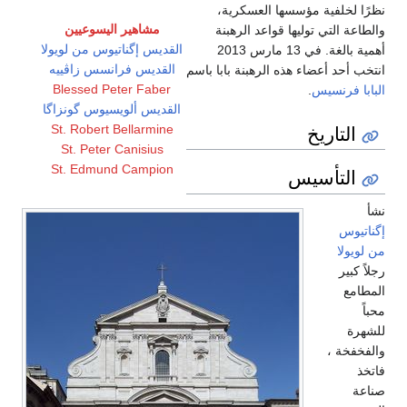
نظرًا لخلفية مؤسسها العسكرية،
مشاهير اليسوعيين
والطاعة التي توليها قواعد الرهبنة
القديس إگناتيوس من لويولا
أهمية بالغة. في 13 مارس 2013
القديس فرانسس زاڤييه
انتخب أحد أعضاء هذه الرهبنة بابا باسم
Blessed Peter Faber
البابا فرنسيس
.
القديس ألويسيوس گونزاگا
التاريخ
St. Robert Bellarmine
St. Peter Canisius
St. Edmund Campion
التأسيس
نشأ
إگناتيوس
من لويولا
رجلاً كبير
المطامع
محباً
للشهرة
والفخفخة ،
فاتخذ
صناعة