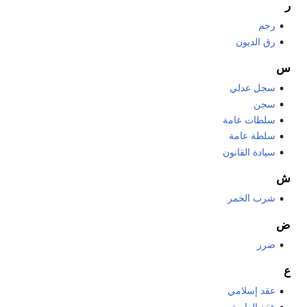
ر
رجم
رق الديون
س
سجل عدلي
سجن
سلطات عامة
سلطة عامة
سيادة القانون
ش
شرب الخمر
ض
ضرر
ع
عقد إسلامي
عقد العارية