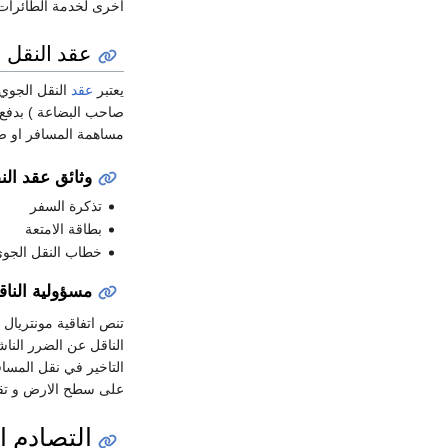
اخرى لخدمة الطائرات ا
عقد النقل 
يعتبر
عقد
النقل الجوي 
صاحب البضاعة ) بدفع 
مساهمة المسافر او ص
وثائق عقد الن
تذكرة السفر
بطاقة الامتعة
خطاب النقل الجوي
مسؤولية النا
تنص اتفاقية مونتريال عام 1999 على ان الناقل يكون 
على سطح الارض و تقوم
التصادم ا