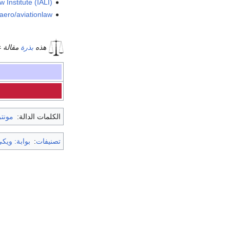
w Institute (IALI)
.aero/aviationlaw
هذه
بذرة
مقالة ع
الكلمات الدالة:
مونتر
تصنيفات
:
بوابة: ويكي