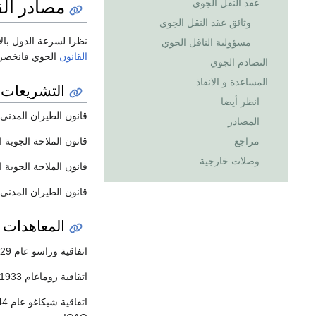
مصادر الق
عقد النقل الجوي
وثائق عقد النقل الجوي
نظرا لسرعة الدول بالا
مسؤولية الناقل الجوي
القانون
الجوي فانخصرت 
التصادم الجوي
المساعدة و الانقاذ
التشريعات 
انظر أيضا
قانون الطيران المدني ال
المصادر
قانون الملاحة الجوية الال
مراجع
وصلات خارجية
قانون الملاحة الجوية ال
قانون الطيران المدني السوري عام 2004 الذي سبقه عدة
المعاهدات ا
اتفاقية وراسو عام 1929 : التي تعد هي و الاتفاقيات المعدلة لها و البروتكولات الملحقة بها التشريع الدولي فيما يخص النقل الجوي
اتقاقية روماعام 1933 تبحث بقواعد الحجز الاحتياطي و رفعه على الطائرات
اتفاقية شيكاغو عام 1944 تبحث المواضيع المتعلقة بسيادة الدولة على فضائها الخارجي و اهم ماتضمنته هذه الاتفاقية هي انشاء منظمة الطيران المدني الدولية