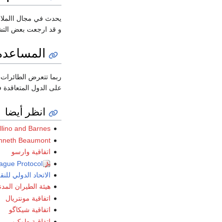
و قد ارجعت بعض التشر
المساعدة و
ربما تتعرض الطائرات خ
على الدول المتعاقدة 
انظر أيضا
llino and Barnes
nneth Beaumont
اتفاقية وارسو
ague Protocol
الاتحاد الدولي للنقل 
هيئة الطيران المد
اتفاقية مونتريال
اتفاقية شيكاگو
اتفاقية طوكيو