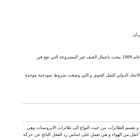
اتفاقية مونتريال عام 1971 و تبحث بالجرائم المرتكبة ضد امن الطيران المدني و قد اقر ايضا بروتكل عام 1988 بيحث باعمال العنف غير المشروعة التي تقع في
IAT الاتحاد الدولي للنقل الجوي و التي وضعت شروط نموذجية موحدة
ء بواسطة رد الفعل و تقسم الطائرات من حيث النواع الى طائرات الايروستات وهي
 اثقل من الهواء و هي تعمل على اساس رد الفعل الناتج عن حركة