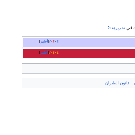
كة في
تحريرها
.
e
t
v
أظهر
e
t
v
أظهر
قانون الطيران