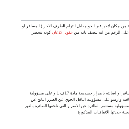
 من مكان لاخر عبر الجو مقابل التزام الطرف الاخر ( المسافر او
 على الرغم من انه يتصف بانه من
عقود الاذعان
كونه تنحصر
الذي ينشأ في حالة وفاة المسافر او اصابته باضرار جسدسة مادة 17ف 1 و على مسؤولية
حال تلف الأمتعة المسجلة او ضياعها او تعيبها مادة 17 ف 2 كما تنص اتفاقية وارسو على مسؤولية الناقل الجوي عن الضرر الناتج عن
ل المسافرين و امتعتهم او التاخر في نقل البضائع كما نصت اتفاقية روماعام 1952 على مسؤولية مستثمر الطائرة عن الاضرار التي تلحقها الطائرة بالغير
 حددتها الاتفاقيات المذكورة .