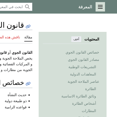
المعرفة
القائمة الرئيسية
قانون ال
مقالة
ناقش هذه ال
المحتويات
أخف
خصائص القانون الجوي
القانون الجوي
أو
قانون
يخص الملاحة الجوية و
مصادر القانون الجوي
و المركبات الفضائية و
التشريعات الوطنية
الجوية من مطارات و ت
المعاهدات الدولية
خصائص ال
عناصر الملاحة الجوية
الطائرة
حديث النشأة
وثائق الطائرة الاساسية
ذو طبيعة دولية
أشخاص الطائرة
قواعده الزامية
المطارات