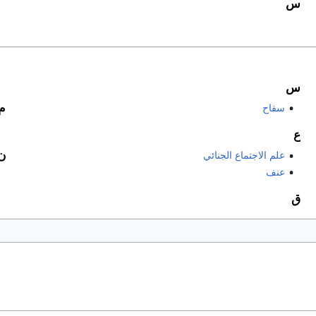
س
س
م
سفاح
ع
ن
علم الاجتماع الجنائي
عنف
ق