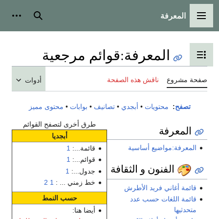
المعرفة
القائمة الرئيسية
بحث
أدوات
المعرفة
:
قوائم مرجعية
تبديل عرض جدول المحتويات
صفحة مشروع
ناقش هذه الصفحة
أدوات
تصفح
:
محتويات
•
أبجدي
•
تصانيف
•
بوابات
•
محتوى مميز
طرق أخرى لتصفح القوائم
المعرفة
أبجديا
المعرفة:مواضيع أساسية
قائمة...:
1
قوائم...:
1
الفنون و الثقافة
جدول...:
1
خط زمني ... :
1
2
قائمة أغاني فريد الأطرش
حسب النمط
قائمة اللغات حسب عدد
متحدثيها
أيضا هنا: