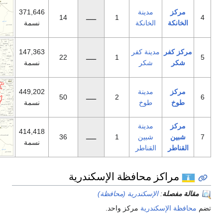
دينة
371,646
1
ـــــ
14
خانكة
نسمة
نة كفر
147,363
1
ـــــ
22
شكر
نسمة
دينة
449,202
2
ـــــ
50
طوخ
نسمة
دينة
414,418
بين
1
ـــــ
36
نسمة
قناطر
محافظة الإسكندرية
إسكندرية (محافظة)
رية
مركز واحد.