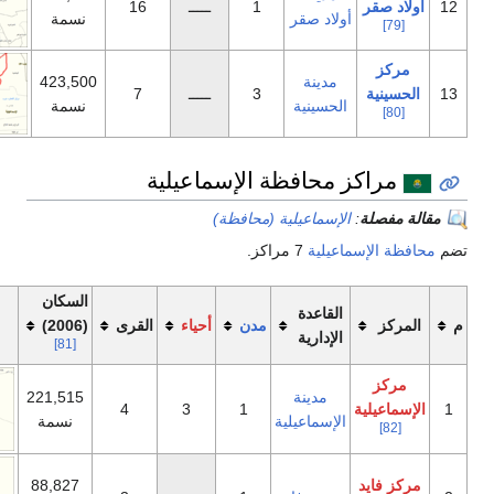
1
ـــــ
16
لاد صقر
نسمة
مدينة
423,500
3
ـــــ
7
حسينية
نسمة
حافظة الإسماعيلية
إسماعيلية (محافظة)
يلية
7 مراكز.
السكان
لقاعدة
مدن
أحياء
القرى
(2006)
خريطة
لإدارية
[81]
مدينة
221,515
4
3
1
إسماعيلية
نسمة
88,827