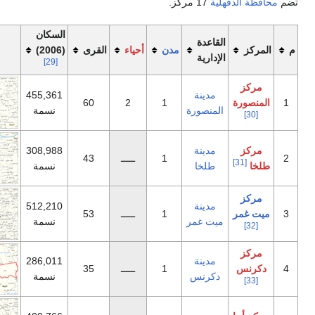
ة
17 مركز.
السكان
اعدة
مدن
أحياء
القرى
(2006)
خريطة
دارية
[29]
مدينة
455,361
60
2
1
منصورة
نسمة
مدينة
308,988
1
ـــــ
43
طلخا
نسمة
مدينة
512,210
1
ـــــ
53
ت غمر
نسمة
مدينة
286,011
1
ـــــ
35
كرنس
نسمة