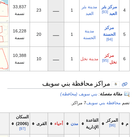
ينة بئر
33,837
1
ـــــ
23
العبد
نسمة
دينة
16,228
1
ـــــ
20
لحسنة
نسمة
10,388
نة نخل
1
ـــــ
10
نسمة
محافظة بني سويف
ي سويف (محافظة)
ويف
7 مراكز.
السكان
اعدة
مدن
أحياء
القرى
(2006)
خريطة
دارية
[97]