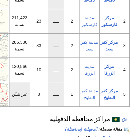
مياط
نسمة
دينة
211,423
2
ـــــ
23
رسكور
نسمة
نة كفر
286,330
2
ـــــ
33
سعد
نسمة
دينة
120,566
2
ـــــ
10
لزرقا
نسمة
نة كفر
1
ـــــ
8
غير مُبيّن
لبطيخ
حافظة الدقهلية
دقهلية (محافظة)