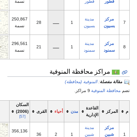
طور
نسمة
دينة
250,867
1
ـــــ
28
سيون
نسمة
دينة
296,561
1
ـــــ
21
منود
نسمة
حافظة المنوفية
منوفية (محافظة)
ة
9 مراكز.
السكان
اعدة
مدن
أحياء
القرى
(2006)
خريطة
دارية
[57]
دينة
356,136
بين
1
2
36