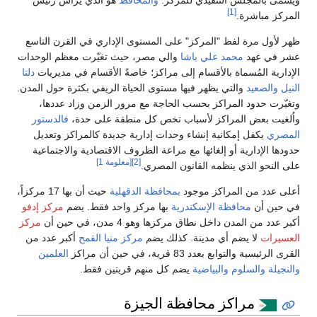
فيذي للمركز.
والمحافظ
هو الذي يرأس رئيس
لمركز" على المستوى الإداري في القرن التاسع
لي باشا
والي مصر، حيث تغيّرت معظم الوحدات
لأقسام إلى مراكز؛ خاصةً الأقسام في مديريات
دلتا
ظهر فيها مستوى الحياة الريفي بكثرة حول المدن.
ز بحسب الحاجة مع مرور الزمن وزاد عددها،
ز لأسباب تخص كل منطقة على حدة،
فالدستور
 إنشاء وحدات إدارية جديدة كالمراكز وتعديل
غائها مع مراعة الظروف الاقتصادية والاجتماعية
[2]
[معلومة 1]
ه القانون المصري.
ز موجود
بمحافظة الدقهلية
حيث أن بها 17 مركزاً،
لإسكندرية
بها مركز واحد فقط. يضم
مركز إدفو
ق مركزها وهو 4 مدن، في حين أن
مركز
مدينة. كذلك يضم
مركز منيا القمح
أكبر عدد من
ي حين أن مراكز
العلمين
بياضية
يضم كل منهم قريتين فقط.
محافظة الجيزة