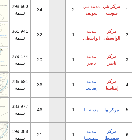
نة بني
298,660
2
ـــــ
34
ويف
نسمة
دينة
361,941
1
ـــــ
32
واسطى
نسمة
دينة
279,174
1
ـــــ
20
ناصر
نسمة
دينة
285,691
1
ـــــ
36
هناسيا
نسمة
333,977
ينة ببا
1
ـــــ
46
نسمة
دينة
199,388
1
ـــــ
21
مسطا
نسمة