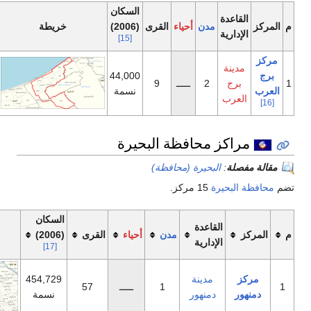
السكان
دن
أحياء
القرى
(2006)
خريطة
[15]
44,000
2
ـــــ
9
نسمة
محافظة البحيرة
بحيرة (محافظة)
15 مركز.
السكان
اعدة
مدن
أحياء
القرى
(2006)
خريطة
دارية
[17]
مدينة
454,729
1
ـــــ
57
منهور
نسمة