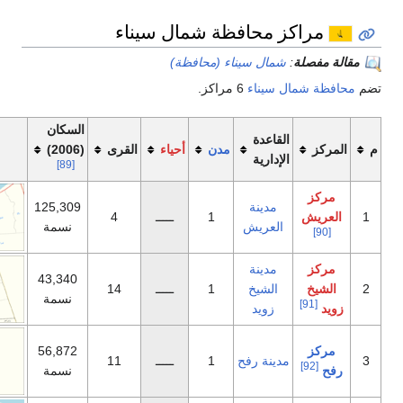
محافظة شمال سيناء
ال سيناء (محافظة)
يناء
6 مراكز.
السكان
اعدة
مدن
أحياء
القرى
(2006)
خريطة
دارية
[89]
دينة
125,309
1
ـــــ
4
عريش
نسمة
دينة
43,340
لشيخ
1
ـــــ
14
نسمة
زويد
56,872
نة رفح
1
ـــــ
11
نسمة