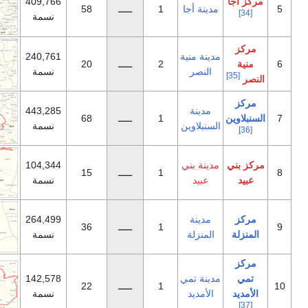
409,766
ينة أجا
1
ـــــ
58
نسمة
نة منية
240,761
2
ـــــ
20
لنصر
نسمة
مدينة
443,285
1
ـــــ
68
نبلاوين
نسمة
ينة بني
104,344
1
ـــــ
15
عبيد
نسمة
مدينة
264,499
1
ـــــ
36
لمنزلة
نسمة
نة تمي
142,578
1
ـــــ
22
لأمديد
نسمة