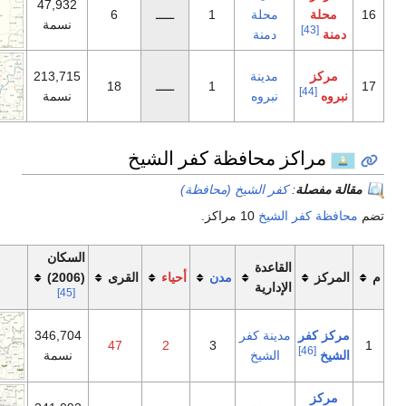
47,932
محلة
1
ـــــ
6
نسمة
دمنة
مدينة
213,715
1
ـــــ
18
نبروه
نسمة
محافظة كفر الشيخ
ر الشيخ (محافظة)
شيخ
10 مراكز.
السكان
اعدة
مدن
أحياء
القرى
(2006)
خريطة
دارية
[45]
نة كفر
346,704
47
2
3
لشيخ
نسمة