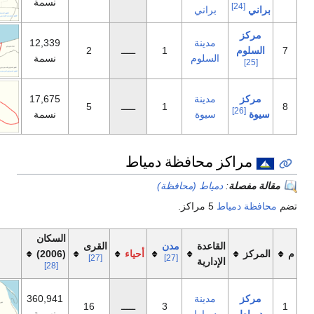
نسمة
راني
دينة
12,339
1
ـــــ
2
لسلوم
نسمة
دينة
17,675
1
ـــــ
5
يوة
نسمة
محافظة دمياط
ياط (محافظة)
اكز.
السكان
اعدة
مدن
القرى
أحياء
(2006)
خريطة
[27]
[27]
دارية
[28]
دينة
360,941
3
ـــــ
16