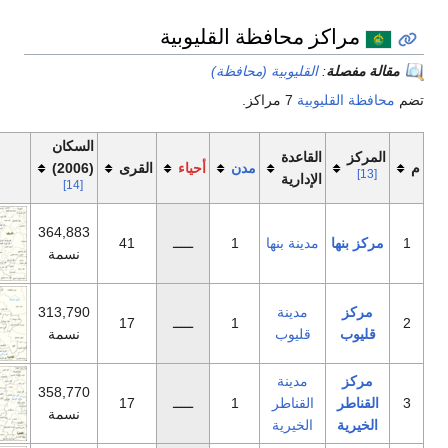
حافظة القليوبية
قليوبية (محافظة)
ة
7 مراكز.
السكان
اعدة
مدن
أحياء
القرى
(2006)
خريطة
دارية
[14]
364,883
نة بنها
1
ـــــ
41
نسمة
دينة
313,790
1
ـــــ
17
ليوب
نسمة
دينة
358,770
قناطر
1
ـــــ
17
نسمة
خيرية