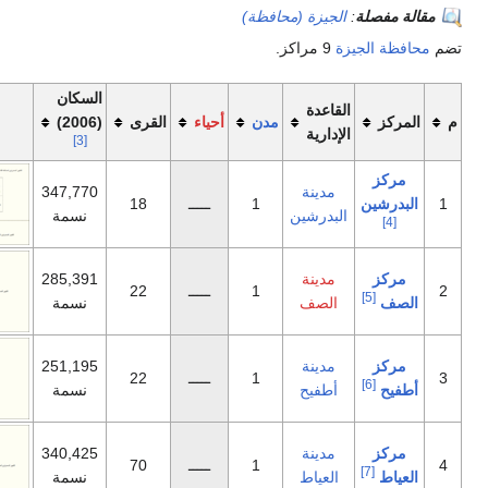
جيزة (محافظة)
مراكز.
السكان
اعدة
مدن
أحياء
القرى
(2006)
خريطة
دارية
[3]
دينة
347,770
1
ـــــ
18
بدرشين
نسمة
دينة
285,391
1
ـــــ
22
لصف
نسمة
دينة
251,195
1
ـــــ
22
طفيح
نسمة
دينة
340,425
1
ـــــ
70
لعياط
نسمة