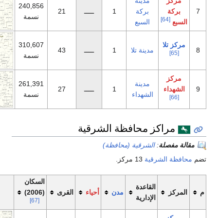
دينة
240,856
بركة
1
ـــــ
21
نسمة
لسبع
310,607
ينة تلا
1
ـــــ
43
نسمة
دينة
261,391
1
ـــــ
27
شهداء
نسمة
محافظة الشرقية
شرقية (محافظة)
ة
13 مركز.
السكان
اعدة
مدن
أحياء
القرى
(2006)
خريطة
دارية
[67]