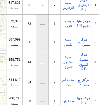
مدينة
617,826
75
2
2
زقازيق
نسمة
ينة منيا
573,945
1
ـــــ
83
القمح
نسمة
مدينة
587,099
1
ـــــ
50
لبيس
نسمة
مدينة
158,751
شتول
1
ـــــ
14
نسمة
لسوق
ينة أبو
344,812
2
ـــــ
34
حماد
نسمة
206,708
نة ههيا
1
ـــــ
28
نسمة