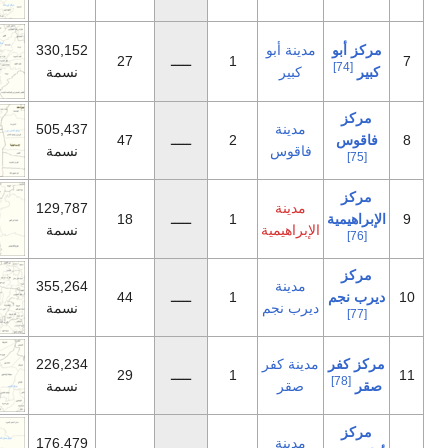
ينة أبو
330,152
1
ـــــ
27
كبير
نسمة
مدينة
505,437
2
ـــــ
47
اقوس
نسمة
مدينة
129,787
1
ـــــ
18
براهيمية
نسمة
مدينة
355,264
1
ـــــ
44
رب نجم
نسمة
ينة كفر
226,234
1
ـــــ
29
صقر
نسمة
مدينة
176,479