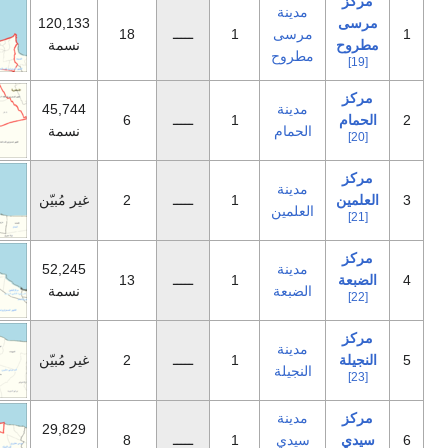
دينة
120,133
رسى
1
ـــــ
18
نسمة
طروح
دينة
45,744
1
ـــــ
6
لحمام
نسمة
دينة
1
ـــــ
2
غير مُبيّن
علمين
دينة
52,245
1
ـــــ
13
لضبعة
نسمة
دينة
1
ـــــ
2
غير مُبيّن
لنجيلة
دينة
29,829
يدي
1
ـــــ
8