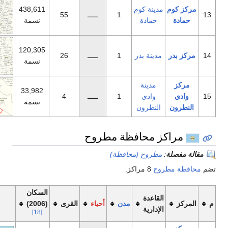
نة كوم
438,611
1
ـــــ
55
مادة
نسمة
120,305
ينة بدر
1
ـــــ
26
نسمة
مدينة
33,982
وادي
1
ـــــ
4
نسمة
نطرون
محافظة مطروح
روح (محافظة)
8 مراكز.
السكان
اعدة
مدن
أحياء
القرى
(2006)
خريطة
دارية
[18]