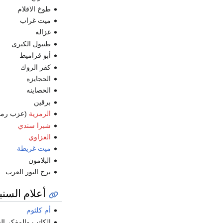
طوخ الاقلام
ميت غراب
غزاله
طنبول الكبرى
أبو قراميط
كفر الروك
الحجايزه
الحصاينه
برقين
الرمزية
(عزب رمزي 
شبرا سندي
العزاوي
ميت غريطة
البلامون
برج النور العرب
أعلام السنب
أم كلثوم
الكاتب والمفكر ا