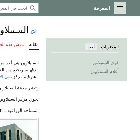
المعرفة
القائمة الرئيسية
السنبلاو
مقالة
ناقش هذه ال
المحتويات
أخف
قرى السنبلاوين
السنبلاوين
هي أحد
مرا
الدقهلية ويحده من ال
أعلام السنبلاوين
الشرقية مركز
تمي الأ
وتعتبر مدينة السنبلاو
يحوي مركز السنبلاوين 18 وحدة محلية و68 قرية وحوالي 300 من القرى التوابع (العزب والك
المساحة الزراعية 54481 فدان موزعة كالاتي :- 47593* فدان ائتمان زراعي 6456* فدان اصلاح زراعي