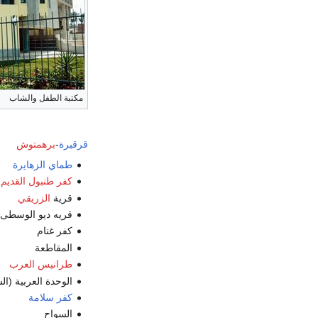
مكتبة الطفل والشاب
قرقيرة
-
برهمتوش
طماي الزهايرة
كفر طنبول القديم
قرية
الزريقي
قريه ديو الوسطى
كفر غنام
المقاطعة
طرانيس العرب
الوحدة العربية (ال
كفر سلامة
السواح