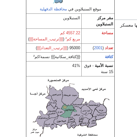
موقع السنبلاوين في
محافظة الدقهلية
مقر مركز
السنبلاوين
السنبلاوين
ها معسكر
مساحة
4557.22 كم
مربع كم²
(
{{{ترتيب_المساحة}}}
)
تعداد
(
2001
)
95000 (
{{{ترتيب_التعداد}}}
)
كثافة
{{{كثافة_سكانية}}} نسمة/كم²
نسبة الأمية
- فوق
41%
15 سنة