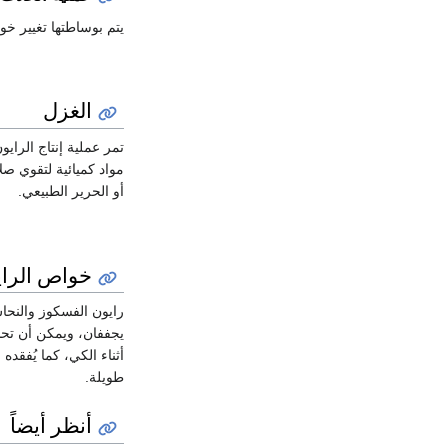
يتم بوساطتها تغيير خ
الغزل
تمر عملية إنتاج الراي
مواد كميائية لتقوي ص
أو الحرير الطبيعي.
خواص الراي
رايون الفسكوز والنحاس
يجففان، ويمكن أن تحسَ
أثناء الكي، كما يُفقد
طويلة.
أنظر أيضاً