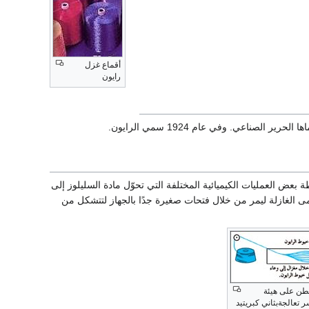
أقماع غزل
رايون
 بعض العمليات الكيميائية المختلفة التي تحوّل مادة السليلوز إلى
ى الغازلة ليمر من خلال فتحات صغيرة جدًا بالجهاز لتتشكل من
طن على هيئة
 تعالجةبثاني كبريتيد