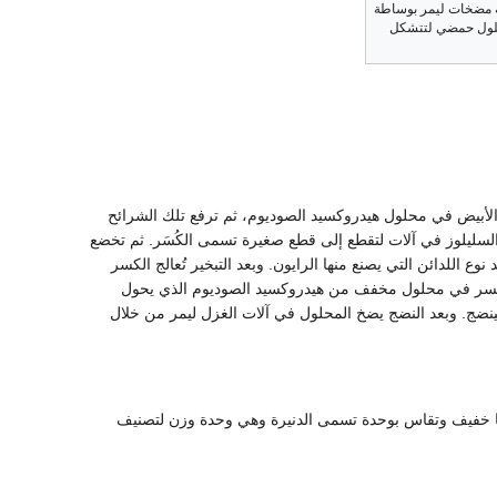
ة مضخات ليمر بوساطة
حلول حمضي لتتشكل
لأبيض في محلول هيدروكسيد الصوديوم، ثم ترفع تلك الشرائح
السليلوز في آلات لتقطع إلى قطع صغيرة تسمى الكُسَر. ثم تخضع
 اللدائن التي يصنع منها الرايون. وبعد التبخير تُعالج الكسر
اب الكسر في محلول مخفف من هيدروكسيد الصوديوم الذي يحول
نضج. وبعد النضج يضخ المحلول في آلات الغزل ليمر من خلال
زنها خفيف وتقاس بوحدة تسمى الدنيرة وهي وحدة وزن لتصنيف