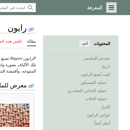
المعرفة
القائمة الرئيسية
رايون
مقالة
ناقش هذه ال
المحتويات
أخف
معرض للملمس
'
الرايون
Rayon
تصنع م
تلك الألياف بصورة وا
تاريخ
المتنوعه، وأقمشة التنج
كيف يُصنع الرايون
عملية الڤيسكوز
معرض للم
عملية النحاس النشادري
عملية الخلات
الغزل
خواص الرايون
أنظر أيضاً