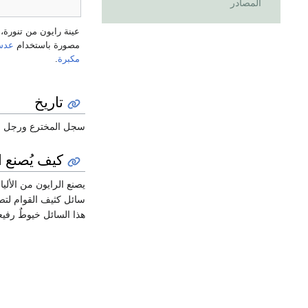
المصادر
عينة رايون من تنورة،
مصورة باستخدام
عدس
مكبرة
.
تاريخ
سجل المخترع ورجل ا
كيف يُصنع ا
يصنع الرايون من الألي
سائل كثيف القوام لتص
هذا السائل خيوطٌ رفيع