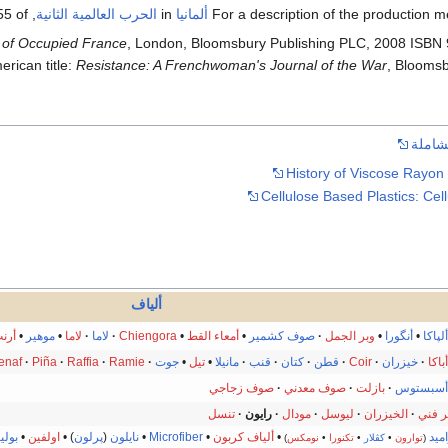
For a description of the production me
ألمانيا
in
الحرب العالمية الثانية
, see pages 152-155 of
 of Occupied France
, London, Bloomsbury Publishing PLC, 2008 ISB
erican title:
Resistance: A Frenchwoman's Journal of the War
, Bloomsb
شاملة
History of Viscose Rayon an
Cellulose Based Plastics: Cel
ألياف
ألپاكا
•
أنگورا
•
وبر الجمل
·
صوف كشمير
•
أمعاء القط
•
Chiengora
·
لاما
·
لاما
•
موهير
•
أرن
أباكا
·
خيزران
·
Coir
·
قطن
·
كتان
·
قنب
·
مانيلا
•
تيل
•
جوت
·
Ramie
·
Raffia
·
Piña
·
enaf
أسبستوس
·
بازلت
·
صوف معدني
·
صوف زجاجي
ر فني
·
الخيزران
·
ليوسل
·
مودال
·
رايون
·
تنسل
اميد
•
ألياف كربون
•
Microfiber
•
نايلون
(
پرلون
) •
اولفين
•
بولي
(
توارون
•
كڤلار
•
تكنورا
•
نومكس
)