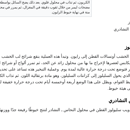
الكربون، ثم تذاب في محلول قلوي. بعد ذلك يضخ السائل بواسط
مضخات ليمر من خلال ثقوب دقيقة في المغزال، ثم يمرر في م
منة في نهاية خيوط الرايون.
ز
النشادري
وز
لخشب أونسالات القطن إلى رايون. وتبدأ هذه العملية بنقع شرائح لب الخشب ا
ابس لعصرها لإخراج ما بها من محلول زائد عن الحد، ثم تمرر ألواح أو شرائح 
 فتوضع تحت درجة حرارة عالية لمدة يوم. وعملية التبخير هذه تساعد على تحديد نوع
 الذي يحول السليلوز إلى كزانتات السليلوز، وهو مادة برتقالية اللون. ثم تذ
ظ القوام، ويظل على هذا الوضع أربعة أوخمسة أيام تحت درجة حرارة خفيفة لي
 هيئة خيوط.
 النشادري
ذويب سليولوز القطن في محلول النحاس ـ النشادر لتنتج خيوطًا رفيعة جدًا وو