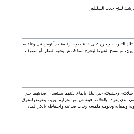
تيك لينتج خلات السليلوز.
ل تلك الثقوب، ويخرج على هيئة خيوط رفيعة جداً توضع في وعاء به
لرايون، ثم تنسج الخيوط ليخرج منها قماش يشبه القطن أو الصوف
لابته، وخشونته حين يبلل بالماء. لكنهما يستعيدان صلابتهما حين
لرايون الذي يعرف بالخلات، فيتفاعل مع الحرارة، وربما يتعرض للحرق
 لونه ولمعانه ونعومة ملمسه وثبات صباغته واحتفاظه بالكي لمدة