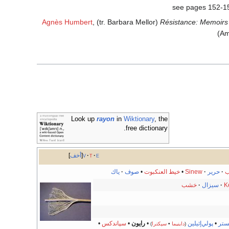
Agnès Humbert
, (tr. Barbara Mellor)
Résistance: Memoirs
(Am
Look up
rayon
in
Wiktionary
, the
free dictionary.
e
t
v
أخف
ب
·
حرير
·
Sinew
•
خيط العنكبوت
•
صوف
·
ياك
K
·
سيزال
·
خشب
ستر
•
پولي‌إثيلين
•
رايون
•
سپاندكس
•
(
داينيما
•
سپكترا
)