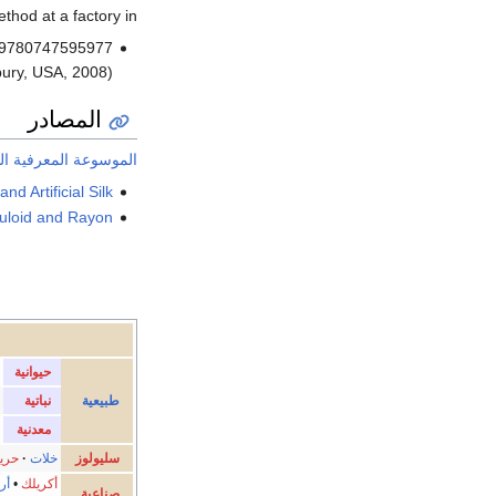
thod at a factory in
N 9780747595977
ury, USA, 2008)
المصادر
الموسوعة المعرفية ال
d Artificial Silk
luloid and Rayon
حيوانية
طبيعية
نباتية
معدنية
سليولوز
خلات
·
حري
أكريلك
•
أر
صناعية