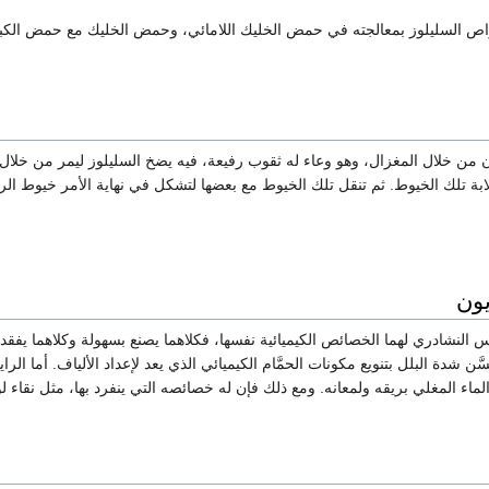
واص السليلوز بمعالجته في حمض الخليك اللامائي، وحمض الخليك مع حمض الكبري
ون من خلال المغزال، وهو وعاء له ثقوب رفيعة، فيه يضخ السليلوز ليمر من خلا
لابة تلك الخيوط. ثم تنقل تلك الخيوط مع بعضها لتشكل في نهاية الأمر خيوط ا
ون
 النشادري لهما الخصائص الكيميائية نفسها، فكلاهما يصنع بسهولة وكلاهما يفقد ص
ّن شدة البلل بتنويع مكونات الحمَّام الكيميائي الذي يعد لإعداد الألياف. أما ا
ه الماء المغلي بريقه ولمعانه. ومع ذلك فإن له خصائصه التي ينفرد بها، مثل نقاء