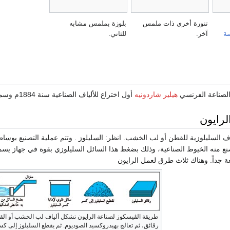
تنورة أخرى ذات ملمس
بلوزة بملمس مشابه
ة
آخر.
للثاني.
لصناعة الفرنسي
هيلير شاردونيه
أول اختراع للألياف الصناعية سنة 1884م وسماها الحرير الصناعي. وفي عام 1924 سمي الرايون.
لرايون
اف السليلوزية للقطن أو لب الخشب. انظر: السليلوز . وتتم عملية التصنيع بوساطة
نع منه الخيوط الصناعية، وذلك بضغط هذا السائل السليلوزي بقوة في جهاز يسم
ة جداً. وهناك ثلاث طرق لعمل الرايون
طريقة الڤيسكوز لصناعة الرايون تشكل ألياف لب الخشب أو الق
رقائق، ثم تعالج بهيدروكسيد الصوديوم. ثم يقطع السليلوز إلى كسر