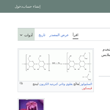
إنشاء حساب
دخول
اقرأ
عرض المصدر
تاريخ
أدوات
تخدم
ملابس
السليولوز
يُعالَج
بقلوي
وثاني كبريتيد الكربون
لينتج
ڤيسكوز
.