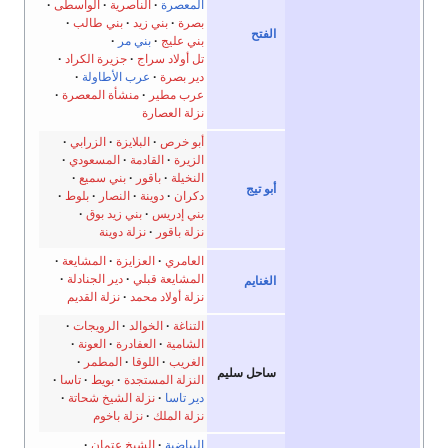
المعصرة
الناصرية
الواسطى
بصرة
بني زيد
بني طالب
الفتح
بني عليج
بني مر
تل أولاد سراج
جزيرة الكراد
دير بصرة
عرب الأطاولة
عرب مطير
منشأة المعصرة
نزلة العصارة
أبو خرص
البلايزة
الزرابي
الزيرة
القادمة
المسعودي
النخيلة
باقور
بني سميع
أبو تيج
دكران
دوينة
النصار
بلوط
بني إدريس
بني زيد بوق
نزلة باقور
نزلة دوينة
العامري
العزايزة
المشايعة
المشايعة قبلي
دير الجنادلة
الغنايم
نزلة أولاد محمد
نزلة القديم
التناغة
الخوالد
الرويجات
الشامية
العفادرة
العونة
الغريب
اللوقا
المطمر
ساحل سليم
النزلة المستجدة
بويط
تاسا
دير تاسا
نزلة الشيخ شحاتة
نزلة الملك
نزلة باخوم
البياضية
الشيخ عتمان