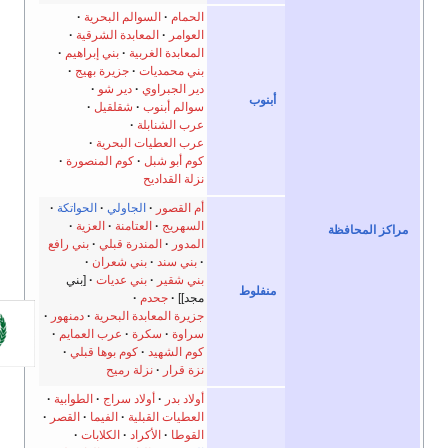
الحمام
السوالم البحرية
العوامر
المعابدة الشرقية
المعابدة الغربية
بني إبراهيم
بني محمديات
جزيرة بهيج
دير الجبراوي
دير شو
أبنوب
سوالم أبنوب
شقلقيل
عرب الشنابلة
عرب العطيات البحرية
كوم أبو شبل
كوم المنصورة
نزلة القداديح
أم القصور
الجاولي
الحواتكة
السهريج
العتامنة
العزية
 المحافظة
المدور
المندرة قبلي
بني رافع
بني سند
بني شعران
بني شقير
بني عديات
[بني
منفلوط
مجد]]
جحدم
جزيرة المعابدة البحرية
دمنهور
سراوة
سكرة
عرب العمايم
كوم الشهيد
كوم بوها قبلي
نزة قرار
نزلة رميح
أولاد بدر
أولاد سراج
الطوابية
العطيات القبلية
الفيما
القصر
القوطا
الأكراد
الكلابات