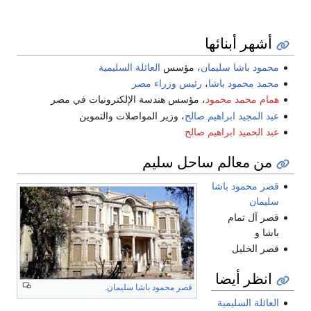
هر أبنائها
د باشا سليمان
، مؤسس
العائلة السليمية
 محمود باشا
،
رئيس وزراء مصر
م محمد محمود
، مؤسس هندسة الإلكترونيات في مصر
المجيد ابراهيم صالح
، وزير المواصلات والتموين
الحميد ابراهيم صالح
 معالم ساحل سليم
 محمود باشا
مان
آل تمام
 و
الخليل
ظر أيضا
قصر محمود باشا سليمان
.
ئلة السليمية