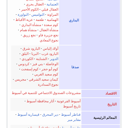
العتمانية
العقال بحري
العقال قبلي
الكوم الأحمر
المراونة
النواميس
النواورة
الهمامية
طعمة
عزبة الأقباط
البداري
كوم سعدة
منشأة البداري
منشأة العقال
منشأة همام
نجع جزيرة فاو
نجع زريق
نجوع المعادي
أولاد إلياس
البارود شرق
البارود غرب
البربا
البلق
الدوير
الشناينة
الكوردي
الوعاضلة
بني فيز
كردوس
صدفا
كوم أبو حجر
كوم إسفحت
كوم سعيد الغربي
كيمان سعيد الشرقي
مجريس
نجوع السدادرة
مشروعات الصندوق الاجتماعي للتنمية في أسيوط
اد
أسيوط الفرعونية
آثار محافظة أسيوط
خ
تاريخ أسيوط
قناطر أسيوط
دير المحرق
قيسارية أسيوط
م الرئيسية
مقابر مير
جامعة أسيوط
أندية محافظة أسيوط