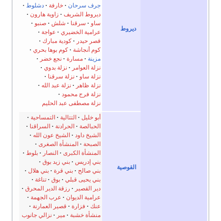
جرف سرحان
خارفة
دشلوط
ديروط الشريف
زاوية هارون
ساو
سرقنا
شلش
صنبو
ديروط
عرامية الخضيري
عواجة
قصر حيدر
كودية مبارك
كوم أنجاشة
كوم بوها بحري
مزينة
مسارة
نجع خضر
نزلة العوامر
نزلة بدوي
نزلة ساو
نزلة سرقنا
نزلة ظاهر
نزلة عبد الله
نزلة فرج محمود
نزلة مصطفى عبد الحليم
أبو خليل
التتالية
التمساحية
الحبالصة
الحرادنة
السراقنا
الشيخ داود
الشيخ عون الله
الصبحة
المنشأة الصغرى
المنشأة الكبرى
النصار
بلوط
بني إدريس
بني زيد بوق
القوصية
بني صالح
بني قرة
بني هلال
بني يحيى قبلي
بوق
تناغة
دير القصير
رزقة الدير المحرق
عرامية الديوان
عرب الجهمة
عنك
فزارة
قصير العمارنة
منشأة خشبة
مير
نزالي جانوب