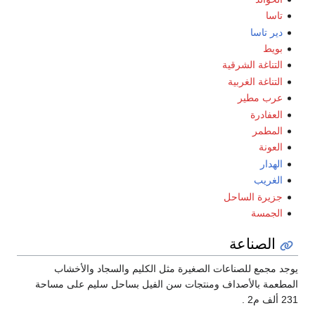
تاسا
ط
اغة الشرقية
اغة الغربية
 مطير
ادرة
طمر
نة
ار
يب
رة الساحل
مسة
صناعة
مع للصناعات الصغيرة مثل الكليم والسجاد والأخشاب
 بالأصداف ومنتجات سن الفيل بساحل سليم على مساحة