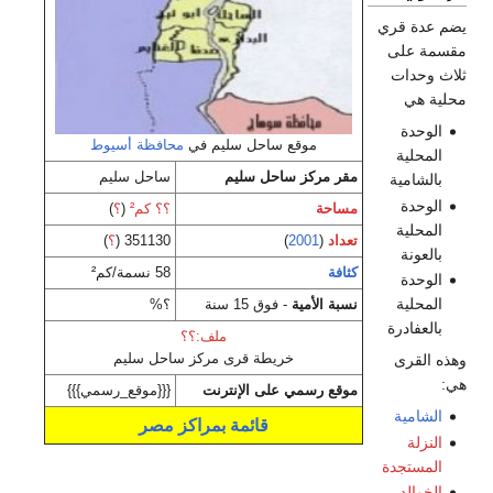
ة قري
على
دات
ي
دة
موقع ساحل سليم في
محافظة أسيوط
لية
مقر مركز ساحل سليم
ساحل سليم
امية
دة
مساحة
؟؟ كم²
(
؟
)
لية
تعداد
(
2001
)
351130 (
؟
)
ونة
كثافة
58 نسمة/كم²
دة
لية
نسبة الأمية
- فوق 15 سنة
؟%
فادرة
ملف:؟؟
خريطة قرى مركز ساحل سليم
قرى
موقع رسمي على الإنترنت
{{{موقع_رسمي}}}
مية
قائمة بمراكز مصر
لة
ستجدة
الد