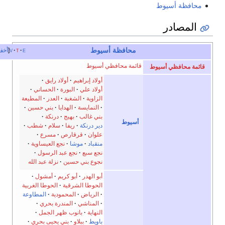
فظة أسيوط
مصادر
محافظة أسيوط
e
t
v
أخف
قائمة محافظي أسيوط
 محافظي أسيوط
أولاد إبراهيم
أولاد رايق
أولاد علي
البورة
الحساني
الزاوية
الشغبة
العدر
المطيعة
النمايسة
الهدايا
بني حسين
بني غالب
بهيج
درنكة
أسيوط
دير درنكة
ريفا
سلام
شطب
علوان
قرقارص
مسرع
منقباد
موشا
نجع العيساوية
نجع سبع
نجع عبد الرسول
نجوع بني حسين
نزلة عبد الله
أبو الهدر
أبو كريم
أمشول
الحوطا الشرقية
الحوطا الغربية
الرياض
المحمودية
المطاوعة
المناشي
المندرة بحري
النهاية
بانوب ظهر الجمل
باويط
ببلاو
بني يحيى بحري