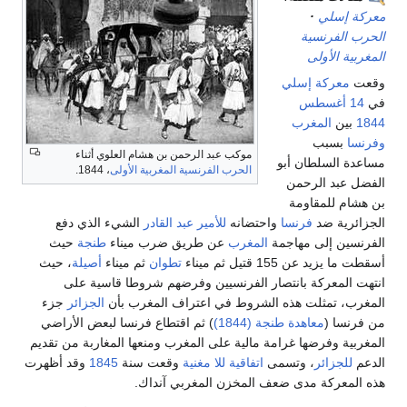
معركة إسلي
الحرب الفرنسية
المغربية الأولى
وقعت
معركة إسلي
في
14 أغسطس
1844
بين
المغرب
وفرنسا
بسبب
موكب عبد الرحمن بن هشام العلوي أثناء
مساعدة السلطان أبو
الحرب الفرنسية المغربية الأولى
، 1844.
الفضل عبد الرحمن
بن هشام للمقاومة
الجزائرية ضد
فرنسا
واحتضانه
للأمير عبد القادر
الشيء الذي دفع
الفرنسين إلى مهاجمة
المغرب
عن طريق ضرب ميناء
طنجة
حيث
أسقطت ما يزيد عن 155 قتيل ثم ميناء
تطوان
ثم ميناء
أصيلة
، حيث
انتهت المعركة بانتصار الفرنسيين وفرضهم شروطا قاسية على
المغرب، تمثلت هذه الشروط في اعتراف المغرب بأن
الجزائر
جزء
من فرنسا (
معاهدة طنجة (1844)
) ثم اقتطاع فرنسا لبعض الأراضي
المغربية وفرضها غرامة مالية على المغرب ومنعها المغاربة من تقديم
الدعم
للجزائر
، وتسمى
اتفاقية للا مغنية
وقعت سنة
1845
وقد أظهرت
هذه المعركة مدى ضعف المخزن المغربي آنداك.