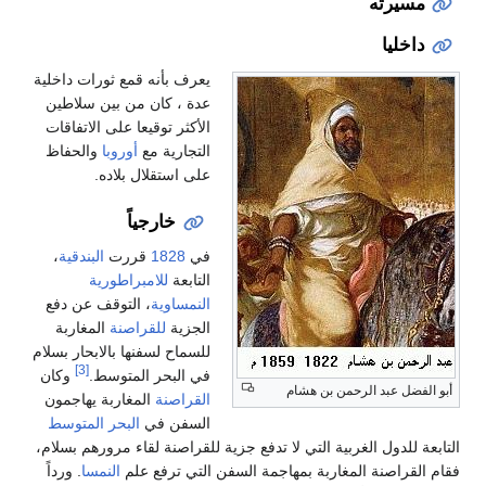
مسيرته
داخليا
يعرف بأنه قمع ثورات داخلية
عدة ، كان من بين سلاطين
الأكثر توقيعا على الاتفاقات
التجارية مع
أوروبا
والحفاظ
على استقلال بلاده.
خارجياً
في
1828
قررت
البندقية
،
التابعة
للامبراطورية
النمساوية
، التوقف عن دفع
الجزية
للقراصنة
المغاربة
للسماح لسفنها بالابحار بسلام
[3]
في البحر المتوسط.
وكان
أبو الفضل عبد الرحمن بن هشام
القراصنة
المغاربة يهاجمون
السفن في
البحر المتوسط
التابعة للدول الغربية التي لا تدفع جزية للقراصنة لقاء مرورهم بسلام،
فقام القراصنة المغاربة بمهاجمة السفن التي ترفع علم
النمسا
. ورداً