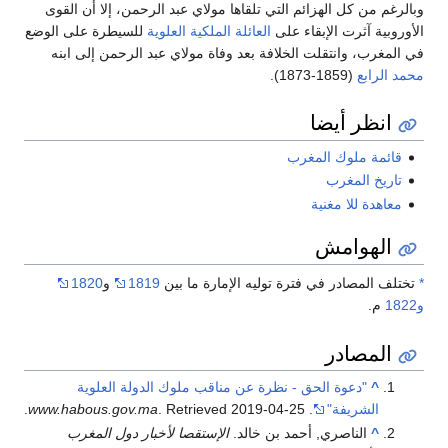
وبالرغم من كل الهزائم التي تلقاها مولاي عبد الرحمن، إلا أن القوى
الأوروبية آثرت الإبقاء على
العائلة الملكية العلوية
للسيطرة على الوضع
في المغرب، وانتقلت الخلافة بعد وفاة مولاي عبد الرحمن إلى ابنه
محمد الرابع
(1859-1873).
انظر أيضا
قائمة ملوك المغرب
تاريخ المغرب
معاهدة للا مغنية
الهوامش
*
تختلف المصادر في فترة توليه الإمارة ما بين
1819
و
1820
و1822
م.
المصادر
^
"دعوة الحق - نظرة عن مناقب ملوك الدولة العلوية
الشريفة"
.
2019-04-25
. Retrieved
www.habous.gov.ma
.
^
الناصري, أحمد بن خالد.
الإستقصا لأخبار دول المغرب