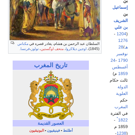
بن
إسماعيل
بن
الشريف
بن علي
-
1204
(
1276
السلطان عبد الرحمن بن هشام، يغادر قصره في
مكناس
هـ
/
28
(1845)،
اوجين ديلاكروا
،
متحف اوگستين
،
تولوز
،
فرنسا
.
نوفمبر
24
-
1790
تاريخ المغرب
أغسطس
1859
م)
ثالث حكام
الدولة
العلوية
حكم
المغرب
في الفترة
*
-
1822
العصور القديمة
1859 م
أطلنط
•
فينيقيون
•
البونيقيون
-
1238
(