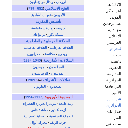
الرومان
•
وندال
•
بيزنطيون
1276 هـ).
الفتح الإسلامي
)
789
-
681
(
ابتدأ حكم
الأمويون
•
ثورات الأمازيغ
المولى
تأسيس المغرب
عبدالرحمن
أدارسة
•
إمارة سجلماسة
مع بداية
مملكة نكور
•
برغواطة
الاحتلال
الخلافة القرطبية
والفاطمية
الفرنسي
الخلافة القرطبية
•
الخلافة الفاطمية
للجزائر
بنو يفرن
•
مكانسة
•
المغراويون
حيث
السلالات الأمازيعية
)
1554
-
1040
(
دعمت
المغرب
المرابطون
•
الموحدون
المقاومة
المرينيون
•
الوطاسيون
سلالات الأشراف
الجزائرية
(منذ
1509
)
التي قادها
السعديون
•
العلويون
الأمير
المحمية الاوروپية
)
1956
-
1912
(
عبدالقادر
أزمة طنجة
•
مؤتمر الجزيرة الخضراء
الجزائري
أزمة أغادير
•
معاهدة فاس
خلال تلك
الحماية الفرنسية
•
الحماية الإسپانية
الفترة،
حرب الريف
•
معركة أنوال
سبقه في