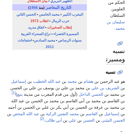
الظهير البربري
•
بيان الاستقلال
الحكم من
التاريخ المعاصر
(منذ
1956
)
العلويين
المغرب الكبير
•
محمد الخامس
•
الحسن الثاني
السلطان
حرب الرمال
•
انقلاب 1972
سليمان بن
إنقلاب الصخيرات
•
اتفاق مدريد
محمد
.
المسيرة الخضراء
•
نزاع الصحراء الغربية
سنوات الرصاص
•
محمد السادس
•
احتجاجات
2011
نسبه
ومسيرته
نسبه
هو عبد الرحمن بن
هشام
بن
محمد
بن
عبد الله الخطيب
بن
إسماعيل
بن
الشريف بن علي
بن محمد بن علي بن يوسف بن علي بن الحسن
[1]
بن محمد بن
الحسن الداخل
(أول من قدم المغرب من مدينة
ينبع
)
بن القاسم بن محمد بن أبي القاسم بن محمد بن الحسن بن عبد الله
بن محمد بن عرفة بن الحسن بن أبي بكر بن علي بن الحسن بن أحمد
بن
إسماعيل
بن
القاسم
بن
محمد النفس الزكية
بن
عبد الله المحض
بن
[2]
الحسن المثنى
بن
الحسن
بن
علي
بن
أبي طالب
.