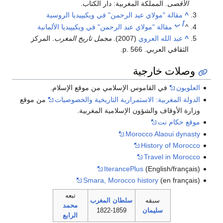
الأقصى
. المملكة المغربية: دار الكتاب.
^
مقالة "مولاي عبد الرحمن" في ويكيپيديا الروسية
أ
ب
^
مقالة "مولاي عبد الرحمن" في ويكيپيديا الألمانية
^
عبد الله العروي
(2007).
مجمل تاريخ المغرب
. المركز
الثقافي العربي. p. 566.
وصلات خارجية
العلويون
في القاموس الإسلامي من موقع الإسلام.
الدولة المغربية: الاستمرارية التاريخية والخصوصيات
من موقع
وزارة الأوقاف والشؤون الإسلامية المغربية.
موقع حكام نت
Morocco Alaoui dynasty
History of Morocco
Travel in Morocco
IterancePlus
(English/français)
Smara, Morocco history
(en français)
تبعه
سبقه
سلطان المغرب
محمد
سليمان
1822-1859
الرابع