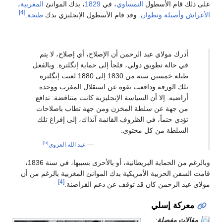
على ذلك قام الأسطول
النمساوي
، في
1829
، بدك الموانئ
المغربية
،
[4]
الأعراش
وأصيلة
وتطوان
. وقد قام الأسطول الإنجليزي بدك
طنجة
.
أدرك مولاي عبد الرحمن أن الإصلاح، أي إصلاح، لا يتم
في حالة تطويق دولي، فلجأ إلى حماية إنگلترة. وبالفعل
طيلة خمسين سنة من 1830 إلى 1880 لعبت إنگلترة
تلك الورقة ودافعت بقوة عن استقلال المغرب ووحدة
أراضيه. إلا أن السياسة الإنجليزية كانت متناقضة: تدافع
من جهة عن سلطة المخزن ومن جهة تطاب باصلاحات
تؤدي حتماً، في الظروف القائمة آنذاك، إلى إفراغ تلك
السلطة من كل محتوى.
[5]
—
عبد الله العروي
وبالرغم من الحماية البريطانية، أو بالأحرى بسببها، في سنة 1836،
قامت السفن الحربية الأمريكية بدك الموانئ المغربية بالرغم من أن
[4]
مولاي عبد الرحمن كان قد توقف عن دعم القراصنة.
معركة إسلي
مقالات مفصلة
: