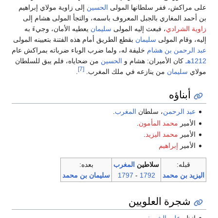
على مراكش، ففر سلطانها المولى
الحسين
إلى زاوية مولاي إبراهيم
بن أحمد المغاري بالجبل المعروف باسمه، والتجأ المولى هشام إلى
زاوية الشرادي
، فبعث إليه المولى
سليمان
يعطيه الأمان، وجيءَ به
إليه، وقام المولى
سليمان
بقطع الطريق أمام هذه الفتنة بتعيينه المولى
عبد الرحمن بن هشام
خليفة له، ولما ضرب الوباء ضرباته بمراكش عام
1212هـ
كان الأميران: هشام و
الحسين
من ضحاياه، فلم يبق للسلطان
[7]
مولاي
سليمان
من ينازعه في ملك المغرب.
.
أبناؤه
عبد الرحمن
، سلطان
المغرب
.
الأمير
محمد المأمون
.
الأمير
محمد اليزيد
.
الأمير
إبراهيم
قبله:
سلاطين
المغرب
بعده:
اليزيد بن محمد
1792
-
1797
سليمان بن محمد
شجرة العلويين
انظر
علي الشريف