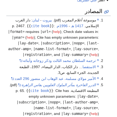
المصادر
^
موسوعة أعلام المغرب
.
بيروت
-
لبنان
: دار الغرب
(pdf)
الإسلامي.
1417 هـ
-
1996م
. p. 2467.
:
}}
cite book
{{
|format=
requires
|url=
(
help
)
;
Check date values in:
|year=
(
help
)
;
Cite has empty unknown parameters:
|lay-date=
,
|subscription=
,
|nopp=
,
|last-
author-amp=
,
|name-list-format=
,
|lay-source=
,
|registration=
, and
|lay-summary=
(
help
)
^
ترجمة السلطان محمد الثالث وذكر زوجاته وأبنائه
^
الاستقصا
… دار الكتاب، الدار البيضاء، 1997، الطبعة
الجديدة، الجزء السابع، ص3.
^
الأمير مولاي مسلمة، عبد الوهاب ابن منصور 296 العدد
^
الدرر الفاخرة بمآثر الملوك العلويين بفاس الزاهرة
.
(pdf)
المطبعة الاقتصادية. p. 65.
Cite has
:
}}
cite book
{{
empty unknown parameters:
|lay-date=
,
|subscription=
,
|nopp=
,
|last-author-amp=
,
|name-list-format=
,
|lay-source=
,
|registration=
, and
|lay-summary=
(
help
)