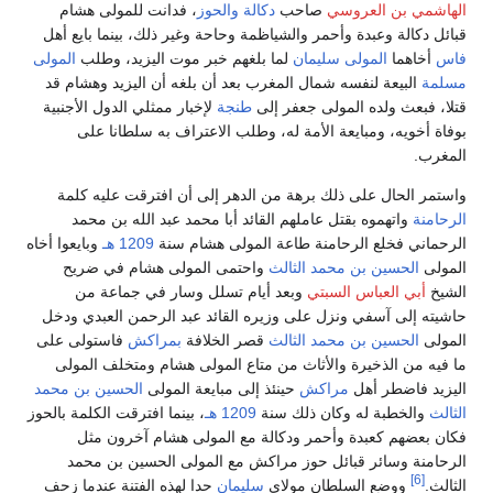
الهاشمي بن العروسي
صاحب
دكالة
والحوز
، فدانت للمولى هشام
قبائل دكالة وعبدة وأحمر والشياظمة وحاحة وغير ذلك، بينما بايع أهل
فاس
أخاهما
المولى سليمان
لما بلغهم خبر موت اليزيد، وطلب
المولى
مسلمة
البيعة لنفسه شمال المغرب بعد أن بلغه أن اليزيد وهشام قد
قتلا، فبعث ولده المولى جعفر إلى
طنجة
لإخبار ممثلي الدول الأجنبية
بوفاة أخويه، ومبايعة الأمة له، وطلب الاعتراف به سلطانا على
المغرب.
واستمر الحال على ذلك برهة من الدهر إلى أن افترقت عليه كلمة
الرحامنة
واتهموه بقتل عاملهم القائد أبا محمد عبد الله بن محمد
الرحماني فخلع الرحامنة طاعة المولى هشام سنة
1209 هـ
وبايعوا أخاه
المولى
الحسين بن محمد الثالث
واحتمى المولى هشام في ضريح
الشيخ
أبي العباس السبتي
وبعد أيام تسلل وسار في جماعة من
حاشيته إلى آسفي ونزل على وزيره القائد عبد الرحمن العبدي ودخل
المولى
الحسين بن محمد الثالث
قصر الخلافة
بمراكش
فاستولى على
ما فيه من الذخيرة والأثاث من متاع المولى هشام ومتخلف المولى
اليزيد فاضطر أهل
مراكش
حينئذ إلى مبايعة المولى
الحسين بن محمد
الثالث
والخطبة له وكان ذلك سنة
1209 هـ
، بينما افترقت الكلمة بالحوز
فكان بعضهم كعبدة وأحمر ودكالة مع المولى هشام آخرون مثل
الرحامنة وسائر قبائل حوز مراكش مع المولى الحسين بن محمد
[6]
الثالث.
ووضع السلطان مولاي
سليمان
حدا لهذه الفتنة عندما زحف