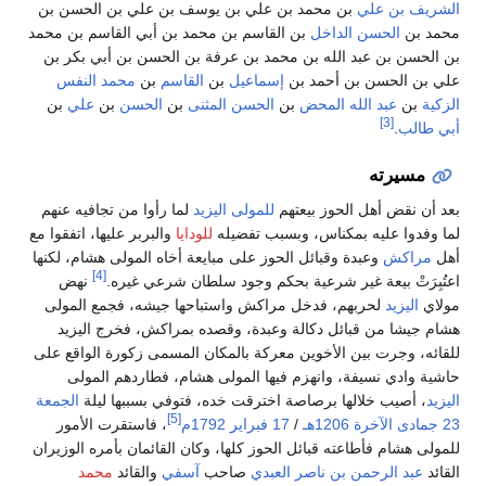
الشريف بن علي
بن محمد بن علي بن يوسف بن علي بن الحسن بن
محمد بن
الحسن الداخل
بن القاسم بن محمد بن أبي القاسم بن محمد
بن الحسن بن عبد الله بن محمد بن عرفة بن الحسن بن أبي بكر بن
علي بن الحسن بن أحمد بن
إسماعيل
بن
القاسم
بن
محمد النفس
الزكية
بن
عبد الله المحض
بن
الحسن المثنى
بن
الحسن
بن
علي
بن
[3]
أبي طالب
.
مسيرته
بعد أن نقض أهل الحوز بيعتهم
للمولى اليزيد
لما رأوا من تجافيه عنهم
لما وفدوا عليه بمكناس، وبسبب تفضيله
للودايا
والبربر عليها، اتفقوا مع
أهل
مراكش
وعبدة وقبائل الحوز على مبايعة أخاه المولى هشام، لكنها
[4]
اعتُبِرَتْ بيعة غير شرعية بحكم وجود سلطان شرعي غيره.
نهض
مولاي
اليزيد
لحربهم، فدخل مراكش واستباحها جيشه، فجمع المولى
هشام جيشا من قبائل دكالة وعبدة، وقصده بمراكش، فخرج اليزيد
للقائه، وجرت بين الأخوين معركة بالمكان المسمى زكورة الواقع على
حاشية وادي نسيفة، وانهزم فيها المولى هشام، فطاردهم المولى
اليزيد
، أصيب خلالها برصاصة اخترقت خده، فتوفي بسببها ليلة
الجمعة
[5]
23 جمادى الآخرة
1206هـ
/
17 فبراير
1792م
، فاستقرت الأمور
للمولى هشام فأطاعته قبائل الحوز كلها، وكان القائمان بأمره الوزيران
القائد
عبد الرحمن بن ناصر العبدي
صاحب
آسفي
والقائد
محمد