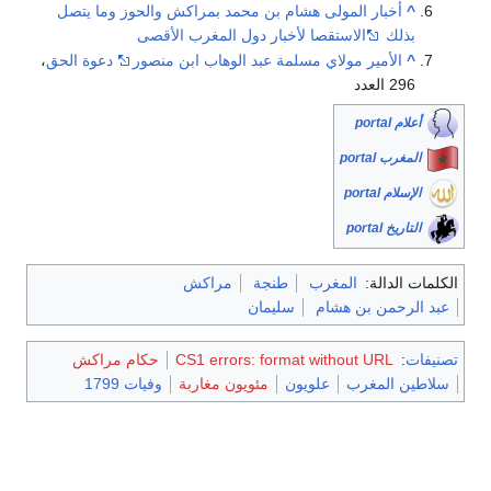
^
أخبار المولى هشام بن محمد بمراكش والحوز وما يتصل
بذلك
الاستقصا لأخبار دول المغرب الأقصى
^
الأمير مولاي مسلمة عبد الوهاب ابن منصور
دعوة الحق
،
296 العدد
أعلام portal
المغرب portal
الإسلام portal
التاريخ portal
الكلمات الدالة:
المغرب
طنجة
مراكش
عبد الرحمن بن هشام
سليمان
تصنيفات
:
CS1 errors: format without URL
حكام مراكش
سلاطين المغرب
علويون
مئويون مغاربة
وفيات 1799