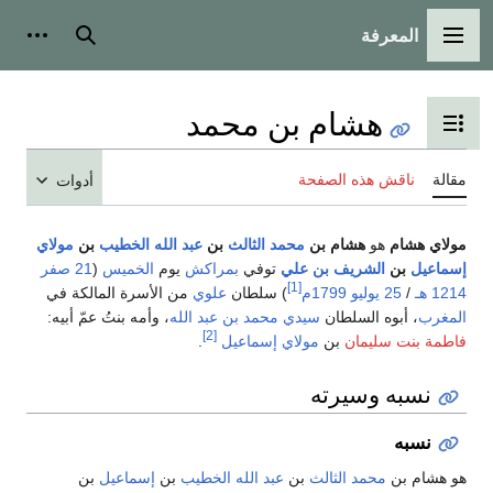
المعرفة
القائمة الرئيسية
بحث
أدوات
هشام بن محمد
تبديل عرض جدول المحتويات
مقالة
ناقش هذه الصفحة
أدوات
مولاي هشام
هو
هشام بن
محمد الثالث
بن
عبد الله الخطيب
بن
مولاي
إسماعيل
بن
الشريف بن علي
توفي
بمراكش
يوم
الخميس
(
21 صفر
[1]
1214 هـ
/
25 يوليو
1799م
) سلطان
علوي
من الأسرة المالكة في
المغرب
، أبوه السلطان
سيدي محمد بن عبد الله
، وأمه بنتُ عمّ أبيه:
[2]
فاطمة بنت سليمان
بن
مولاي إسماعيل
.
نسبه وسيرته
نسبه
هو هشام بن
محمد الثالث
بن
عبد الله الخطيب
بن
إسماعيل
بن