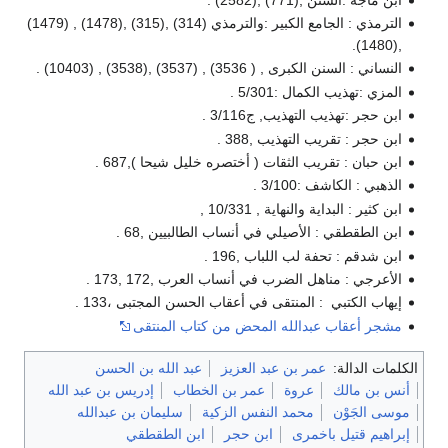
الترمذي : الجامع الكبير :والترمذي (314) ,(315) ,(1478) , (1479)
,(1480).
النساني : السنن الكبرى , ( 3536) , (3537) ,(3538) , (10403) .
المزي :تهذيب الكمال :5/301 .
ابن حجر :تهذيب التهذيب, ج3/116 .
ابن حجر : تقريب التهذيب ,388 .
ابن حبان : تقريب الثقات ( أختصره خليل شيحا ),687 .
الذهبي : الكاشف :3/100 .
ابن كثير : البداية والنهاية , 10/331 ,
ابن الطقطقي : الأصيلي في أنساب الطالبيين ,68 .
ابن شدقم : تحفة لب اللباب ,196 .
الأعرجي : مناهل الضرب في أنساب العرب ,172 ,173 .
إيهاب الكتبي : المنتقى في أعقاب الحسن المجتبى ،133 .
مشجر أعقاب عبدالله المحض من كتاب المنتقى
الكلمات الدالة:
عمر بن عبد العزيز
عبد الله بن الحسن
أنس بن مالك
عروة
عمر بن الخطاب
إدريس بن عبد الله
موسى الجَوْن
محمد النفس الزكية
سليمان بن عبدالله
إبراهيم قتيل باخمرى
ابن حجر
ابن الطقطقي