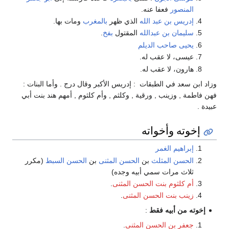
المنصور
فعفا عنه.
إدريس بن عبد الله
الذي ظهر
بالمغرب
ومات بها.
سليمان بن عبدالله
المقتول
بفخ
.
يحيى صاحب الديلم
عيسى، لا عقب له.
هارون، لا عقب له.
وزاد ابن سعد في الطبقات : إدريس الأكبر وقال درج . وأما البنات :
فهن فاطمة , وزينب , ورقية , وكلثم , وأم كلثوم , أمهم هند بنت أبي
عبيدة .
إخوته وأخواته
إبراهيم الغمر
الحسن المثلث
بن
الحسن المثنى
بن
الحسن السبط
(مكرر
ثلاث مرات سمي أبيه وجده)
أم كلثوم بنت الحسن المثنى
.
زينب بنت الحسن المثنى
.
إخوته من أبيه فقط
:
جعفر بن الحسن المثنى
.