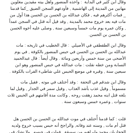
وقال ابن كثير في البداية : واخذه المنصور وأهل بيته مقيدين مغلوين
مهانين من المدينة إلى الهاشمية , فأودعهم السجن الضيق _كما قدمنا
_ فمات أكثرهم فيه , فكان عبدالله بن الحسن بن الحسن هذا أول من
مات فيه بعد خروج محمد بالمدينة , وقد قيل أنه قتل في السجن عمداً
, وكان عمره يوم مات خمساً وسبعين سنة , وصلى عليه أخوه الحسن
بن الحسن بن الحسن.
وقال ابن الطقطقي في الأصيلي : قال الخطيب في تاريخه : مات
عبدالله بن الحسن بن الحسن في حبس المنصور بالكوفة , في يوم
الأضحى من سنة خمس وأربعين ومائة . وقال أيضاً : قال عبدالحميد
النسابة ومن خطه نقلت : مات عبدالله في حبس المنصور وهو ابن
سبعين سنة , وقبره في موضع الحبس علي شاطىء الفرات بالكوفة .
وقال ابن شدقم في التحفة : وقد أختلف في موته , فقيل مات
مسموماً , وقيل عذب بأشد العذاب , وقيل سمر في الجدار , وقيل لما
بلغه قتل ابنه محمد زهقت روحه , وكانت مدة أقامتهم في الحبس ثلاث
سنوات , وعمره خمس وسبعون سنة .
قلت : كما قدمنا أُختلف في موت عبدالله بن الحسن بن الحسن هل
قتل أم مات , وسنه عند وفاته, والراجح أنه حبس بسبب خروج ولديه
الحجازيان محمد وإبراهيم من سويقة , فمات في حبسه , ولا نشك في