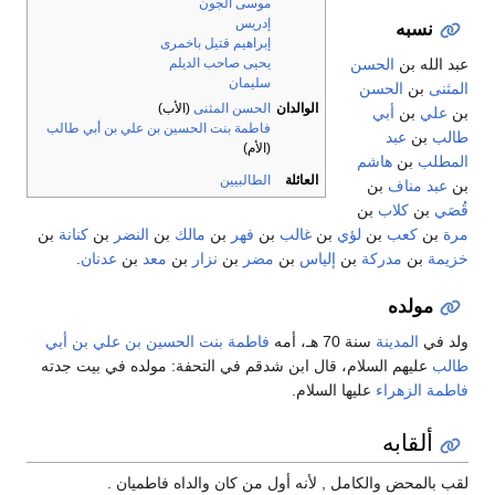
موسى الجون
إدريس
نسبه
إبراهيم قتيل باخمرى
عبد الله بن
الحسن
يحيى صاحب الديلم
سليمان
المثنى
بن
الحسن
الوالدان
الحسن المثنى
(الأب)
بن
علي
بن
أبي
فاطمة بنت الحسين بن علي بن أبي طالب
طالب
بن
عبد
(الأم)
المطلب
بن
هاشم
العائلة
الطالبيين
بن
عبد مناف
بن
قُصَي
بن
كلاب
بن
مرة
بن
كعب
بن
لؤي
بن
غالب
بن
فهر
بن
مالك
بن
النضر
بن
كنانة
بن
خزيمة
بن
مدركة
بن
إلياس
بن
مضر
بن
نزار
بن
معد
بن
عدنان
.
مولده
ولد في
المدينة
سنة 70 هـ، أمه
فاطمة بنت الحسين بن علي بن أبي
طالب
عليهم السلام، قال ابن شدقم في التحفة: مولده في بيت جدته
فاطمة الزهراء
عليها السلام.
ألقابه
لقب بالمحض والكامل , لأنه أول من كان والداه فاطميان .