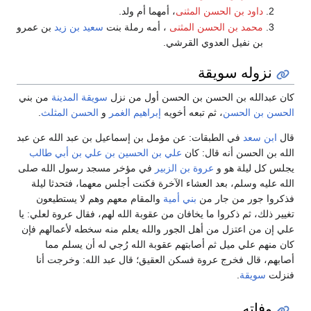
داود بن الحسن المثنى
، أمهما أم ولد.
محمد بن الحسن المثنى
، أمه رملة بنت
سعيد بن زيد
بن عمرو
بن نفيل العدوي القرشي.
نزوله سويقة
كان عبدالله بن الحسن بن الحسن أول من نزل
سويقة المدينة
من بني
الحسن بن الحسن
، ثم تبعه أخويه
إبراهيم الغمر
و
الحسن المثلث
.
قال
ابن سعد
في الطبقات: عن مؤمل بن إسماعيل بن عبد الله عن عبد
الله بن الحسن أنه قال: كان
علي بن الحسين بن علي بن أبي طالب
يجلس كل ليلة هو و
عروة بن الزبير
في مؤخر مسجد رسول الله صلى
الله عليه وسلم، بعد العشاء الآخرة فكنت أجلس معهما، فتحدثا ليلة
فذكروا جور من جار من
بني أمية
والمقام معهم وهم لا يستطيعون
تغيير ذلك، ثم ذكروا ما يخافان من عقوبة الله لهم، فقال عروة لعلي: يا
علي إن من اعتزل من أهل الجور والله يعلم منه سخطه لأعمالهم فإن
كان منهم علي ميل ثم أصابتهم عقوبة الله رُجي له أن يسلم مما
أصابهم، قال فخرج عروة فسكن العقيق؛ قال عبد الله: وخرجت أنا
فنزلت
سويقة
.
وفاته