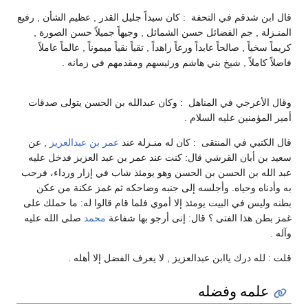
قال ابن شدقم في التحفة : كان سيداً جليل القدر , عظيم الشأن , رفيع
المنـزلة , جم الفضائل حسن الشمائل , وجيهاً جميلاً حسن الصورة ,
كريماً سخياً , صالحاً عابداً ورعاً زاهداً , تقياً نقياً ميموناً , عالماً عاملاً
فاضلاً كاملاً , شيخ بني هاشم ورئيسهم ومقدمهم في زمانه .
وقال الأعرجي في المناهل : وكان عبدالله بن الحسن يتولى صدقات
أمير المؤمنين عليه السلام .
قال الكتبي في المنتقى : كان له منـزلة عند
عمر بن عبدالعزيز
, عن
سعيد بن أبان القرشي قال: كنت عند عمر بن عبد العزيز فدخل عليه
عبد الله بن الحسن بن الحسن وهو يومئذ شاب في إزار ورداء، فرحب
به وأدناه وحياه. وأجلسه إلى جنبه وضاحكه ثم غمز عكنة من عكن
بطنه وليس في البيت يومئذ إلا أموي فلما قام قالوا له: ما حملك على
غمز بطن هذا الفتى ؟ قال: إنى أرجو بها شفاعة
محمد
صلى الله عليه
وآله .
قلت : لله درك ياابن عبدالعزيز , لا يعرف الفضل إلا أهله .
علمه وفضله