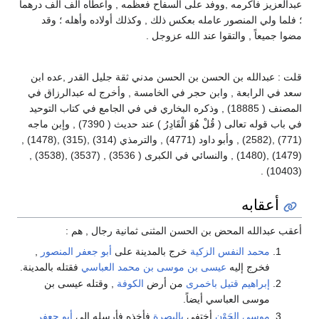
عبدالعزيز فأكرمه ,ووفد على السفاح فعظمه , وأعطاه ألف ألف درهماً
؛ فلما ولي المنصور عامله بعكس ذلك , وكذلك أولاده وأهله ؛ وقد
مضوا جميعاً , والتقوا عند الله عزوجل .
قلت : عبدالله بن الحسن بن الحسن مدني ثقة جليل القدر ,عده ابن
سعد في الرابعة , وابن حجر في الخامسة , وأخرج له عبدالرزاق في
المصنف ( 18885) , وذكره البخاري في في الجامع في كتاب التوحيد
في باب قوله تعالى ( قُلْ هُوَ الْقَادِرُ ) عند حديث ( 7390) , وإبن ماجه
(771) ,(2582) , وأبو داود (4771) , والترمذي (314) ,(315) ,(1478) ,
(1479) ,(1480) , والنسائي في الكبرى ( 3536) , (3537) ,(3538) ,
(10403) .
أعقابه
أعقب عبدالله المحض بن الحسن المثنى ثمانية رجال , هم :
محمد النفس الزكية
خرج بالمدينة على
أبو جعفر المنصور
,
فخرج إليه
عيسى بن موسى بن محمد العباسي
فقتله بالمدينة.
إبراهيم قتيل باخمرى
من أرض
الكوفة
, وقتله عيسى بن
موسى العباسي أيضاً.
موسى الجَوْن
أختفى
بالبصرة
فأخذه فأرسله إلى
أبو جعفر