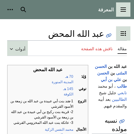
المعرفة
القائمة الرئيسية
بحث
أدوات
عبد الله المحض
تبديل عرض جدول المحتويات
مقالة
ناقش هذه الصفحة
أدوات
عبد الله بن
الحسن
عبد الله المحض
المثنى
بن
الحسن
وُلِدَ
70 هـ
بن
علي بن أبي
المدينة المنورة
طالب
، أبو محمد
توفي
145 هـ
تابعي
جليل شيخ
الكوفة
الطالبيين
بعد أبيه
الزوج
1-هند بنت أبي عبيدة بن عبد الله بن زمعة بن
والمقدم فيهم.
الأسود القرشي
2- قرينة بنت ركيح بن أبي عبيدة بن عبد الله
بن زمعة بن الأسود القرشي
نسبه
3- عاتكة بنت عبد الله المخزومي القرشي
مولده
الأنجال
محمد النفس الزكية