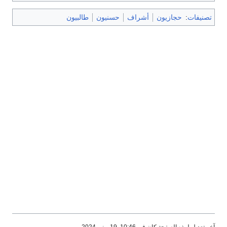
تصنيفات
:
حجازيون
أشراف
حسنيون
طالبيون
آخر تعديل لهذه الصفحة كان في 10:46, 19 يونيو 2024.