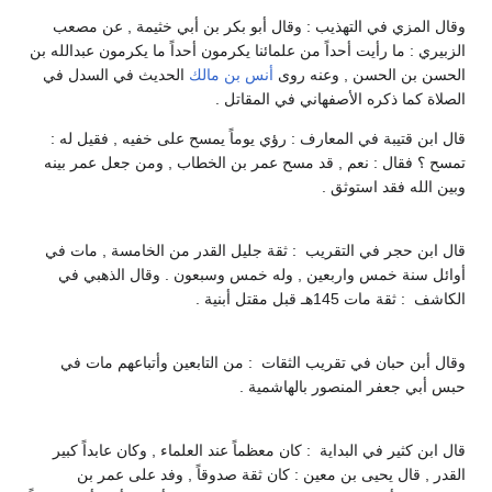
وقال المزي في التهذيب : وقال أبو بكر بن أبي خثيمة , عن مصعب
الزبيري : ما رأيت أحداً من علمائنا يكرمون أحداً ما يكرمون عبدالله بن
الحسن بن الحسن , وعنه روى
أنس بن مالك
الحديث في السدل في
الصلاة كما ذكره الأصفهاني في المقاتل .
قال ابن قتيبة في المعارف : رؤي يوماً يمسح على خفيه , فقيل له :
تمسح ؟ فقال : نعم , قد مسح عمر بن الخطاب , ومن جعل عمر بينه
وبين الله فقد استوثق .
قال ابن حجر في التقريب : ثقة جليل القدر من الخامسة , مات في
أوائل سنة خمس واربعين , وله خمس وسبعون . وقال الذهبي في
الكاشف : ثقة مات 145هـ قبل مقتل أبنية .
وقال أبن حبان في تقريب الثقات : من التابعين وأتباعهم مات في
حبس أبي جعفر المنصور بالهاشمية .
قال ابن كثير في البداية : كان معظماً عند العلماء , وكان عابداً كبير
القدر , قال يحيى بن معين : كان ثقة صدوقاً , وفد على عمر بن