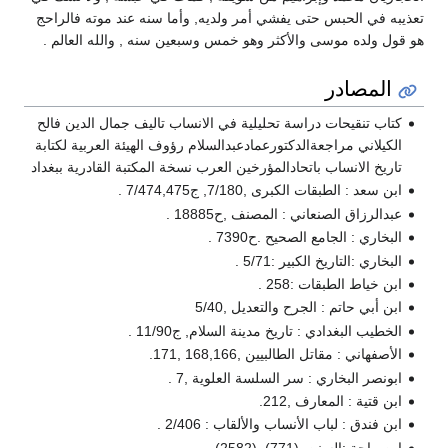
تعذيبه في الحبس حتى يفشي أمر ولديه, وأما سنه عند موته فالراحج
هو قول ولده موسى والأكثر وهو خمس وسبعين سنه , والله العالم .
المصادر
كتاب تنقيحات دراسة تحليلية في الانساب تاليف جمال الدين فالح
الكيلاني مراجعةالدكتورعمادعبدالسلام رؤوف الهيئة العربية لكتابة
تاريخ الانساب باتحادالمؤرخين العرب نسخة المكتبة القادرية ببغداد
ابن سعد : الطبقات الكبرى ,7/180, ج7/474,475 .
عبدالرزاق الصنعاني : المصنف ,ح18885 .
البخاري : الجامع الصحيح .ح7390 .
البخاري :التاريخ الكبير :5/71 .
ابن خياط الطبقات :258 .
ابن أبي حاتم : الجرح والتعديل ,5/40
الخطيب البغدادي : تاريخ مدينة السلام, ج11/90 .
الأصفهاني : مقاتل الطالبيين ,168,166 ,171.
ابونصر البخاري : سر السلسة العلوية ,7 .
ابن قتية : المعارف ,212.
ابن فندق : لباب الأنساب والألقاب : 2/406 .
ابن ماجة :السنن ,(771) ,(2582) .