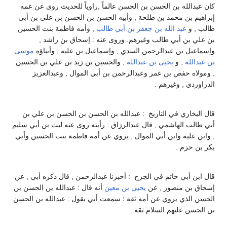
كان عبدالله بن الحسن بن الحسن عالماً ,راوياً للحديث روى عن عمه
إبراهيم بن محمد بن طلحة , وأبيه الحسن بن الحسن بن علي بن أبي
طالب , و
عبد الله بن جعفر بن أبي طالب
, وأمه فاطمة بنت الحسين
بن علي بن أبي طالب وغيرهم. وروى عنه : إسحاق بن راشد ,
وإسماعيل بن عبدالرحمن السدي , وإسماعيل بن عليه , وأبناؤه
موسى
بن عبدالله
, و
يحيى بن عبدالله
, والحسين بن زيد بن علي بن الحسين
, ومولاه حفص بن عمر وعبدالرحمن بن أبي الموال , وعبدالعزيز
الدراوردي , وغيرهم .
قال البخاري في التاريخ : عبدالله بن الحسن بن الحسن بن علي بن
أبي طالب الهاشمي , قال عبدالرزاق : رأيته روى عنه ليث بن أبي سليم
, وابن عليه وابن أبي الموال , يروي عن أمه فاطمة بنت الحسين وأبي
بكر بن حزم .
قال ابن أبي حاتم في الجرح : أخبرنا عبدالرحمن , قال ذكره أبي , عن
إسحاق بن منصور , عن
يحيى بن معين
أنه قال : عبدالله بن الحسن بن
الحسن الذي يروي عن أمه ثقة ؛ سمعت أبي يقول : عبدالله بن الحسن
بن الحسن عليهم السلام ثقة .