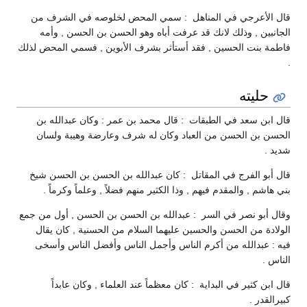
قال الأعرجي في المناهل : سمي المحض لخلوصه في الشرف من
الجانبين , وذلك لانك قد عرفت أباه وهو الحسن بن الحسن , وأمه
فاطمة بنت الحسين , فقد أستأثر بشرف الأبوين , فسمي المحض لذلك
.
حليته
قال ابن سعد في الطبقات : قال محمد بن عمر : وكان عبدالله بن
الحسن بن الحسن من العباد وكان له شرف وعارضة وهيبة ولسان
شديد .
قال أبو الفرج في المقاتل : كان عبدالله بن الحسن بن الحسن شيخ
بني هاشم , والمقدم فيهم , وذا الكثير منهم فضلاً , وعلماً وكرماً .
وقال أبو نصر في السر : عبدالله بن الحسن بن الحسن , أول من جمع
الولادة من الحسن والحسين عليهما السلام من الحسنية , كان يقال
فيه : عبدالله من أكرم الناس وأجمل الناس وأفضل الناس وأسخى
الناس .
قال ابن كثير في البداية : كان معظماً عند العلماء , وكان عابداً
كبيرالقدر .