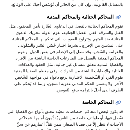
بالمسائل القانونية، وإن كان من الجائز أن تُؤسّس أحيانًا على الوقائع.
المحاكم الجنائية والمحاكم المدنية
تقوم المحاكم الجنائية بالفصل في الدعاوى الضّارة بأمن المجتمع، مثل
القتل والسرقة. ففي القضايا الجنائية، تقوم الدولة بتحريك الدعوى
الجنائية ضد المتهم. وتتراوح العقوبات التي تحكم بها المحاكم الجنائية
على المذنبين بين الإفراج ـ بشرط اختبار حُسْن السّير والسّلوك ـ
والغرامة والسّجن، وقد تصل إلى الإعدام في بعض الدول. وتقوم
المحاكم المدنية بالفصل في المنازعات الخاصة الناشئة بين الأفراد.
والقضايا المدنية تتعلق بمسائل غير جنائية، مثل العقود والعلاقات
العائلية والإصابات الناشئة من الحوادث. وفي معظم القضايا المدنية،
يقوم الفرد أو الشّخصية الاعتبارية برفع دعواه في مواجهة الشّخص
الآخر. ولا يتضمن الحكم المدني عقوبة السجن، وإنما قد يُحكم على
الطرف الذي أخلّ بالتزامه بدفع التّعويض.
المحاكم الخاصة
قد يكون لبعض المحاكم اختصاصات معيّنة تتعلق بأنواع من القضايا التي
تفْصل فيها، أو طوائف خاصة من الناس يُقدَّمون أمامها. فمحاكم
الأحداث لا تنظر إلاّ في قضايا الصغار، ممن تقلُّ أعمارهم عن سنٍّ