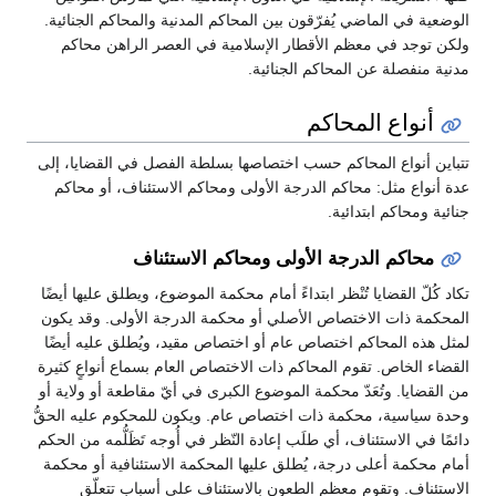
الوضعية في الماضي يُفرّقون بين المحاكم المدنية والمحاكم الجنائية.
ولكن توجد في معظم الأقطار الإسلامية في العصر الراهن محاكم
مدنية منفصلة عن المحاكم الجنائية.
أنواع المحاكم
تتباين أنواع المحاكم حسب اختصاصها بسلطة الفصل في القضايا، إلى
عدة أنواع مثل: محاكم الدرجة الأولى ومحاكم الاستئناف، أو محاكم
جنائية ومحاكم ابتدائية.
محاكم الدرجة الأولى ومحاكم الاستئناف
تكاد كُلّ القضايا تُنْظر ابتداءً أمام محكمة الموضوع، ويطلق عليها أيضًا
المحكمة ذات الاختصاص الأصلي أو محكمة الدرجة الأولى. وقد يكون
لمثل هذه المحاكم اختصاص عام أو اختصاص مقيد، ويُطلق عليه أيضًا
القضاء الخاص. تقوم المحاكم ذات الاختصاص العام بسماع أنواعٍ كثيرة
من القضايا. وتُعَدّ محكمة الموضوع الكبرى في أيّ مقاطعة أو ولاية أو
وحدة سياسية، محكمة ذات اختصاص عام. ويكون للمحكوم عليه الحقُّ
دائمًا في الاستئناف، أي طلَب إعادة النّظر في أُوجه تَظَلُّمه من الحكم
أمام محكمة أعلى درجة، يُطلق عليها المحكمة الاستئنافية أو محكمة
الاستئناف. وتقوم معظم الطعون بالاستئناف على أسباب تتعلّق