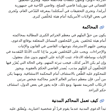
القضائي في نيوزيلندا قاضي الصلح، وقاضي النّاحية في جمهورية
أيرلندا، وتجرى التحقيقات في أسكتلندا بمعرفة المُدّعي العام، وتُجرى
في بعض الولايات الأمريكية أمام هيئة مُحَلّفين كبرى.
المحاكمة
يكون من حقِّ المتّهم في معظم الجرائم الكبرى المطالبة بمحاكمته
أمام هيئة مُحَلفين. يقرر المُحلفون المسائل المتعلقة بوقائع الدعوى،
ويتعين عليهم الاسترشاد بتوجيهات القاضي في القانون والإثبات
والإجراءات. ويجب على المُحَلفين تقرير ما إذا كانت الأدلةّ المُقدمة في
الإثبات بوساطة الادعاء، تثبت الإدانة على المتهم بدون شك معقول،
وإن لم يكن الأمر كذلك، فيجب تبرئة المتهم، وفي الحالة التي يُقرّر فيها
المُحلّفون أن المُتّهم مذنب، يُصدر القاضي الحكمَ بالعقوبة. ويجوز
للمحكوم عليه الطّعن بالاستئناف أمام المحكمة الاستئنافية. ومهما يكن
من أمر، فإن معظم دساتير العالم لاتجيز محاكمة شخص مرتين
لارتكاب الجريمة نفسها. ومع ذلك، فإنه يجوز في بعض الدول، استئناف
حكم البراءة.
كيف تعمل المحاكم المدنية
تبدأ الدعوى المدنية عندما يقوم فردٌ أو شخصية اعتبارية، ويُطلق عليه