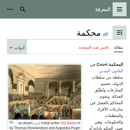
المعرفة
القائمة الرئيسية
بحث
أدوات
محكمة
تبديل عرض جدول المحتويات
مقالة
ناقش هذه الصفحة
أدوات
المحكمة Court
في
القانون المدني
سلطة من سلطات
الدولة، تحسم
المنازعات وتُطَبّق
العدالة. وتقوم
المحاكم بالفصل في
منازعات الأفراد
والمنظمات
والحكومات. وهي
in
Old Bailey
A trial at the
لندن
as drawn
تصدر الحكم بإدانة أو
by Thomas Rowlandson and Augustus Pugin