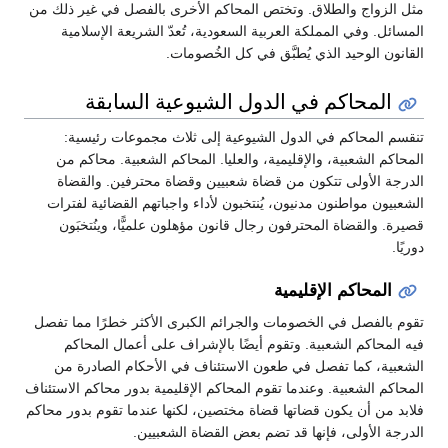
مثل الزواج والطلاق. وتختص المحاكم الأخرى بالفصل في غير ذلك من
المسائل. وفي المملكة العربية السعودية، تُعدّ الشريعة الإسلامية
القانون الوحيد الذي يُطبَّق في كل الخُصومات.
المحاكم في الدول الشيوعية السابقة
تنقسم المحاكم في الدول الشيوعية إلى ثلاث مجموعات رئيسية:
المحاكم الشعبية، والإقليمية، والعليا. المحاكم الشعبية. محاكم من
الدرجة الأولى تتكون من قضاة شعبيين وقضاة محترفين. والقضاة
الشعبيون مواطنون مدنيون، يُنتخبون لأداء واجباتهم القضائية لفترات
قصيرة. والقضاة المحترفون رجال قانون مؤهلون علميًّا، وينُتخبَون
دوريًا.
المحاكم الإقليمية
تقوم بالفصل في الخصومات والجرائم الكبرى الأكثر خطرًا مما تفصل
فيه المحاكم الشعبية. وتقوم أيضًا بالإشراف على أعمال المحاكم
الشعبية، كما تفصل في طعون الاستئناف في الأحكام الصادرة من
المحاكم الشعبية. وعندما تقوم المحاكم الإقليمية بدور محاكم الاستئناف
فلابد من أن يكون قضاتها قضاة مختصين، لكنها عندما تقوم بدور محاكم
الدرجة الأولى، فإنها قد تضم بعض القضاة الشعبيين.