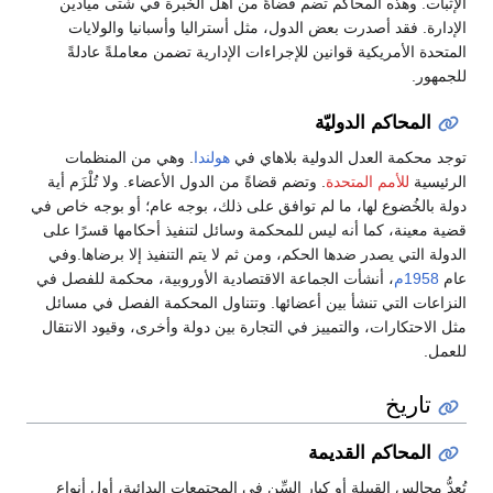
الإثبات. وهذه المحاكم تضم قضاةً من أهل الخبرة في شتى ميادين
الإدارة. فقد أصدرت بعض الدول، مثل أستراليا وأسبانيا والولايات
المتحدة الأمريكية قوانين للإجراءات الإدارية تضمن معاملةً عادلةً
للجمهور.
المحاكم الدوليّة
توجد محكمة العدل الدولية بلاهاي في
هولندا
. وهي من المنظمات
الرئيسية
للأمم المتحدة
. وتضم قضاةً من الدول الأعضاء. ولا تُلْزَم أية
دولة بالخُضوع لها، ما لم توافق على ذلك، بوجه عام؛ أو بوجه خاص في
قضية معينة، كما أنه ليس للمحكمة وسائل لتنفيذ أحكامها قسرًا على
الدولة التي يصدر ضدها الحكم، ومن ثم لا يتم التنفيذ إلا برضاها.وفي
عام
1958م
، أنشأت الجماعة الاقتصادية الأوروبية، محكمة للفصل في
النزاعات التي تنشأ بين أعضائها. وتتناول المحكمة الفصل في مسائل
مثل الاحتكارات، والتمييز في التجارة بين دولة وأخرى، وقيود الانتقال
للعمل.
تاريخ
المحاكم القديمة
تُعدُّ مجالس القبيلة أو كبار السِّن في المجتمعات البدائية، أول أنواع