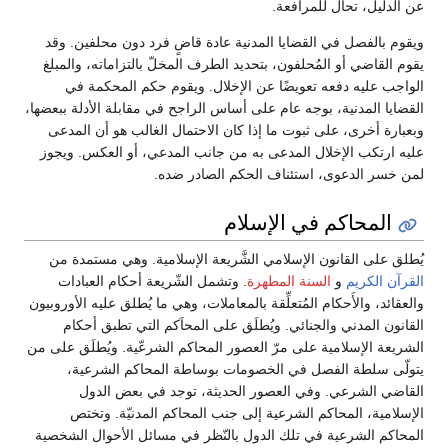
عن الدليل، تحال للمرافعة.
ويقوم بالفصل في القضايا المدنية عادة قاضٍ فرد دون محلفين. وقد
يقوم القاضي أو المُحلفون، بتحديد الطرف المخلّ بالتزاماته، والمبلغ
الواجب عليه دفعه تعويضًا عن الإخلال. ويقوم حكم المحكمة في
القضايا المدنية، بوجه عام على أساس الراجح في مقابلة الأدلة ببعضها،
وبعبارة أخرى، على ثبوت ما إذا كان الاحتمال الغالب هو أن المدعى
عليه ارتكب الإخلال المدعى به من جانب المدعي، أو العكس. ويجوز
لمن خسر الدعوى، استئناف الحكم الصادر ضده.
المحاكم في الإسلام
يُطلق على القانون الإسلامي الشَّريعة الإسلامية. وهي مستمدة من
القرآن الكريم
و
السنة المطهرة
. وتشمل الشّريعة أحكام العبادات
والعقائد، والأَحكام المُتعلِّقة بالمعاملات، وهي ما يُطلق عليه الأوروبيون
القانون المدني والجنائي. ويُطلَق على المحاَكم التي تطبق أحكام
الشريعة الإسلامية على مرّ العصور المحاكم الشرعّية. ويُطلَق على من
يتولّى سلطة الفصل في الخصومات بوساطة المحاكم الشرعية،
القاضي الشرعي. وفي العصور الحديثة، توجد في بعض الدول
الإسلامية، المحاكم الشرعية إلى جنب المحاكم المدنيّة. وتختص
المحاكم الشرعية في تلك الدول بالنّظر في مسائل الأحوال الشخصية