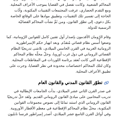
المحاكم الشعبية. وكانت تفصل في القضايا بموجب الأعراف المحلية.
ومع التقدم الحضاري، عرفت المجتمعات التقنينات المكتوبة، وأدّت
الحاجة إلى تفسير تلك التقنينات، وتطبيق موادها على الوقائع الخاصة
بكل دعوى، إلى تطوّر القانون، ومن ثَمَّ نشأت المحاكم القضائيّة
الرسمية للدولة.
وقام الرّومان الأقدمون بإصدار أول تقنين كامل للقوانين الرّومانية، كما
وضعوا أُسس نظام قضائي مُتقدّم. وبعد انهيار حكم الإمبراطورية
الرومانية الغربية في القرن الخامس الميلادي، تلاشى تدريجيًا النظام
القضائي الروماني في دول غرب أوروبا، وحلّ محلّه نظام المحاكم
الإقطاعية التي كانت تُعقد برئاسة اللوردات في المقاطعات المحلية.
وكان لتلك المحاكم اختصاصات محدودة في نظر القضايا، وجرت على
تطبيق الأعراف المحلية.
تطوّر القانون المدني والقانون العام
في صدر القرن الثاني عشر الميلادي، بدأت الجامعات الإيطالية في
تدريب المحامين على مبادئ القانون الروماني القديم. ولقد حلَّ تدريجيًا
القانون الروماني الذي استند تمامًا إلى نصوص مجموعات القوانين
المكتوبة، محلّ نظام المحاكم الإقطاعية في معظم الأقطار الأوروبية.
وفي أوائل القرن التاسع عشر الميلادي، أصدر إمبراطور فرنسا نابليون