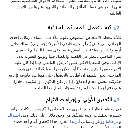
معيِّنة، تحدّد عادةً بالسّادسة عشرة. ومحاكم الأحوال الشخصية تقتصر
على النظر في قضايا الطّلاق والحضانة والتّبني، وغيرها من الأمور
العائلية.
كيف تعمل المحاكم الجنائية
يُقَدَّم معظم الأشخاص المقبوض عليهم بناءً على اشتباه بارتكاب إحدى
الجرائم، إلى قاض يُطلَق عليه قاضي الأمن (درجة أولى)، وذلك خلال
أربع وعشرين ساعة من القبض عليه. وفي قضايا الجرائم الصغرى،
يقوم القاضي بالنظر في القضية والفصل فيها وتوقيع العقوبة لدى
الإدانة، وفي القضايا الأكثر خطورةً، يقرّر القاضي فيما إذا كان عليه
الأمر بحبس المتهم احتياطيًا أو إطلاق سراحه بالكفالة. وفي هذه
المرحلة، يجوز للمتّهم أن يُطالب بالحصول على مساعدة قانونية (إعانة
حكومّية لتعيين محام للدفاع)، إذا لم يكن المتّهم ـ أو المتّهمة ـ قادرًا
على دفع أجر المحاماة، وقد يُستجاب لمثل هذا الطلب.
التّحقيق الأّولي أو إجراءات الاتّهام
في معظم أقطار العالم، تُجرى مع الأشخاص المُتّهمين بارتكاب جرائم
خطيرة، تحقيقات أولية للتحقّق من وجود دلائل على ذلك. وفي
أستراليا
و
بريطانيا
وويلز وشمالي
أيرلندا
، يُجرى هذا التّحقيق أمام أحد قضاة
الدرجة الأولى، وتكون جلسات محاكمته علنية. ويُجري التّحقيق