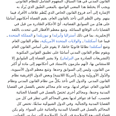
القانون المدني في هذا السياق، المفهوم الشامل للنظام القانوني.
ويجب ألا يختلط هذا المعنى الواسع، بالمعنى الضّيق الذي يُراَد به
الإشارة إلى أحد فروع القانون الخاص الذي يُنّظم علاقات الأفراد فيما
بينهم. وفي النّظم التي تأخذ بالقانون العام، يقيم القضاة أحكامهم أساسًا
على هدْي من السوابق القضائية، أيّ الأحكام الصّادرة من قبل في
القضايا ذات الوقائع المماثلة. وتتبع معظم الأقطار التي تتحدث باللغة
الإنجليزية، بما في ذلك
أستراليا
وأيرلندا
و
نيوزيلندا
و
المملكة المتحدة
ـ
فيما عدا
أسكتلندا
ـ
والولايات المتحدة الأمريكية
، نظام القانون العام.
وتتبع
أسكتلندا
نظامًا قانونيًا خاصًا، لا يقوم على أساس القانون العام.
ويقوم نظام القانون المدني أساسًا على تطبيق القوانين المكتوبة
(التشريعات الصادرة من
البرلمان
). ولا يشير القضاة إلى السّوابق إلا
للاستئناس بها، لأنهم ملزمون بالاستناد في أحكامهم إلى مادة أو أكثر
من القانون، وليس إلى السوابق وحدها. وتتبع معظم الدول الآسيوية،
والدّول الأوروبّية ودول [أمريكا اللاتينية] وبعض الدول الإفريقية نظام
القانون المدني. والدول التي تأخذ بكلٍّ من نظام القانون المدني ونظام
القانون العام، تتوافر لديها، بوجه عام محاكم تختص بالفصل في القضايا
المدنية وحدها، ومحاكم أخرى تَختصّ بالفصل في القضايا الجنائية
فحسب، كما قد تتوافر لديها بعض المحاكم التي تنظر في كل من
القضايا المدنية والجنائّية. وفي الدول الشيوعّية سابقًا، تختص كل
المحاكم بالفصل في القضايا المدنية والجنائية على السواء. ولم يكن
فقهاء الشريعة الإسلامية في الدول الإسلامية التي تمارس القوانين