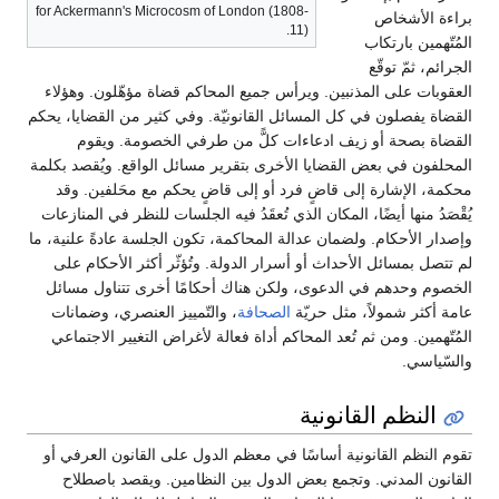
for Ackermann's Microcosm of London (1808-
براءة الأشخاص
11).
المُتّهمين بارتكاب
الجرائم، ثمّ توقّع
العقوبات على المذنبين. ويرأس جميع المحاكم قضاة مؤهّلون. وهؤلاء
القضاة يفصلون في كل المسائل القانونيّة. وفي كثير من القضايا، يحكم
القضاة بصحة أو زيف ادعاءات كلًّ من طرفي الخصومة. ويقوم
المحلفون في بعض القضايا الأخرى بتقرير مسائل الواقع. ويُقصد بكلمة
محكمة، الإشارة إلى قاضٍ فرد أو إلى قاضٍ يحكم مع محَلفين. وقد
يُقْصَدُ منها أيضًا، المكان الذي تُعقَدُ فيه الجلسات للنظر في المنازعات
وإصدار الأحكام. ولضمان عدالة المحاكمة، تكون الجلسة عادةً علنية، ما
لم تتصل بمسائل الأحداث أو أسرار الدولة. وتُؤثّر أكثر الأحكام على
الخصوم وحدهم في الدعوى، ولكن هناك أحكامًا أخرى تتناول مسائل
عامة أكثر شمولاً، مثل حريّة
الصحافة
، والتّمييز العنصري، وضمانات
المُتّهمين. ومن ثم تُعد المحاكم أداة فعالة لأغراض التغيير الاجتماعي
والسّياسي.
النظم القانونية
تقوم النظم القانونية أساسًا في معظم الدول على القانون العرفي أو
القانون المدني. وتجمع بعض الدول بين النظامين. ويقصد باصطلاح