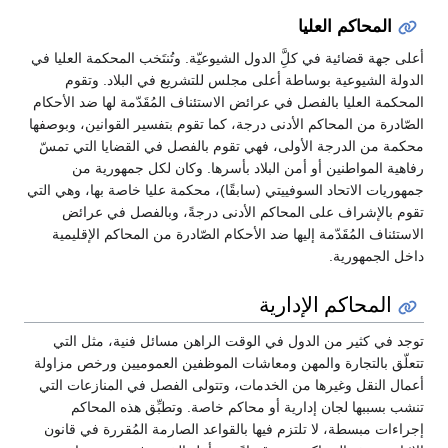
المحاكم العليا
أعلى جهة قضائية في كلَِّ الدول الشيوعيّة. وتُنتَخب المحكمة العليا في
الدولة الشيوعية بوساطة أعلى مجلس للتشريع في البلاد. وتقوم
المحكمة العليا بالفصل في عرائض الاستئناف المُقَدّمة لها ضد الأحكام
الصّادرة من المحاكم الأدنى درجة، كما تقوم بتفسير القوانين، وبوصفها
محكمة من الدرجة الأولى، فهي تقوم بالفصل في القضايا التي تمسّ
رفاهية المواطنين أو أمن البلاد بأسرها. وكان لكل جمهورية من
جمهوريات الاتحاد السوفييتي (سابقًا)، محكمة عليا خاصة بها، وهي التي
تقوم بالإشراف على المحاكم الأدنى درجةً، وبالفصل في عرائض
الاستئناف المُقَدّمة إليها ضد الأحكام الصّادرة من المحاكم الإقليمية
داخل الجمهورية.
المحاكم الإدارية
توجد في كثير من الدول في الوقت الراهن مسائل فنية، مثل التي
تتعلّق بالتجارة والمهن ومعاشات الموظفين العموميين ورخص مزاولة
أعمال النقل وغيرها من الخدمات، وتتولى الفصل في المنازعات التي
تنشب بسببها لجان إدارية أو محاكم خاصة. وتطبِّق هذه المحاكم
إجراءات مبسطة، لا تلتزم فيها بالقواعد الصارمة المُقررة في قانون