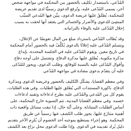
المُدّعي، باستصدار تكليف بالحضور من المحكمة في مواجهة شخص
آخر، يسمى المُدّعى عليه، وتُرفع الدعوى رسميًّا لدى تقديم عريضة
للمحكمة، يُطلَقُ عليها عريضة الدعوى، يبيِّن فيها المُدعي السبَّب
المنشِئ للدعوى والأضرار والخسائر التي يعتقد أنها لحقت به بسبب
إخلال المُدّعَى عليه بالوفاء بالتزاماته.
وقد يُطالب المُدّعي باسترداد مبلغ من المال تعويضًا عن الإخلال،
ويتسلم المُدّعَى عليه إعلانًا بالدعوى يُكَلَّفُ فيه بالحضور أمام المحكمة
في تاريخ معين. ويقوم المُدّعَى عليه في الجلسة المحددة، بإيداع
مذكرة مكتوبة، يُطلق عليها مذكرة الدفاع. وتشتمل على أوجه دفاع
وأقوال المُدّعَى عليه بالنسبة للوقائع، وطلب الدعوى، ويجوز للمُدّعَى
عليه أن يتقدّم بدعوى مضادة في مواجهة المُدّعي.
وفي معظم القضايا، يشكّل التّكليف بالحضور وعريضة الدعوى ومذكرة
الدفاع، باكورة المستندات التي يُطلق عليها الطلبات. وفي هذه الطلبات،
يقوم كل من المُدعي والمُدّعَى عليه بطرح ادعاءاته وتفنيد ادعاءات
خصمه. وفي معظم القضايا المدنية، تتم التسوية خارج المحكمة، على
أساس الطلبات المتبادلة. وعلى أيّة حال، إذا تبقت مسائل واقعية ذات
أهمية متنازَع عليها، يجوز طلب الكشف عنها رسمياً عن طريق
المحكمة. وهو إجراء يستطيع بموجبه أحد الخصوم أن يُلزِم الآخر بتقديم
دليل يُراد تقديمه في الدعوى. وإذا ظلت الدعوى محل نزاع بعد الكشف