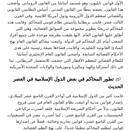
الأول قوانين نابليون، وهو مُستمد أساسًا من القانون الروماني. وأضحى
هذا القانون، بصفته نمطًا من القانون المدني ـ أساس النظامين القانوني
والقضائي لمعظم الدول الأوروبية ودول أمريكا اللاتينية. وفي القرن
الثالث عشر، قامت بريطانيا بتأسيس نظام قومي للمحاكم. وقامت هذه
المحاكم تدريجيًا بتطوير مجموعة من السوابق القضائية، وهي التي
أطلق عليها القانون العام، لأنها طبقت بطريقة موحدة على جميع أفراد
الشعب أمام كل المحاكم في الدولة. واتبعت محاكم القانون العام نهج
المبادئ القانونية التقليدية، وأقامت قضاءها بصفة رئيسية على هدي
الأحكام القضائية السابقة. وأضحى القانون العام الإنجليزي أساسًا
للنّظام القضائي لمعظم الأقطار التي خضعت للاستعمار البريطاني، بما
في ذلك أستراليا والهند وماليزيا ونيوزيلندا والولايات المتحدة الأمريكية.
تطور المحاكم في بعض الدول الإسلامية في العصر
الحديث
قامت كثير من الدول الإسلامية في أواخر القرن التاسع عشر الميلادي،
بإصدار قوانين مدنية أو اتبعت نظام القانون العام في شتى فروع
القانون، بدلاً من أحكام الشريعة الإسلامية. فلقد أصدرت تركيا في
الخمسينيات من القرن التاسع عشر، ـ كما أصدرت مصر في السبعينيات
من القرن التاسع عشرـ، قوانين تجارية وجنائية، فضلاً عن إصدارها
قوانين لتنظيم المحاكم تنظيمًا جديدًا، على نهج النظم القضائية