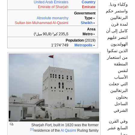
United Arab Emirates
Country
وكلباء ودبا.
Emirate of Sharjah
Emirate
واستمر حكم
Government
البرتغاليين
Absolute monarchy
• Type
Sultan bin Muhammad Al-Qasimi
Sheikh
•
لمدة قرن
Area
كامل إلى أن
• Metro
235٫5 كم² (90٫9 ميل²)
انتصر عليهم
Population
(2019)
الهولنديون
1٬274٬749
Metropolis
•
الذين تمكنوا
من استعمار
المنطقة
لنفس
الأسباب
التي جعلت
البرتغاليين
يحتلون
الساحل
الشرقي
وفي القرن
Sharjah Fort, built in 1820 was the former
السابع عشر
[1]
residence of the
Al Qasimi
Ruling family
وصل