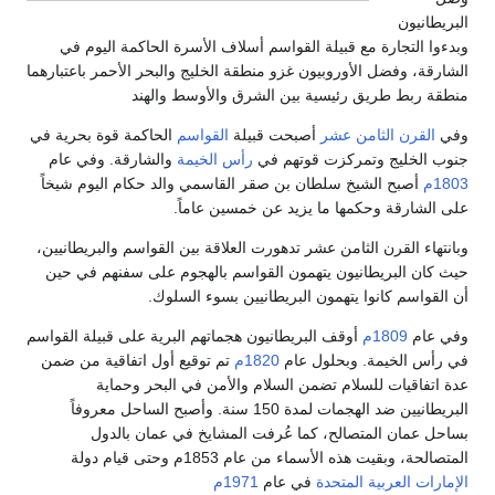
البريطانيون
وبدءوا التجارة مع قبيلة القواسم أسلاف الأسرة الحاكمة اليوم في
الشارقة، وفضل الأوروبيون غزو منطقة الخليج والبحر الأحمر باعتبارهما
منطقة ربط طريق رئيسية بين الشرق والأوسط والهند
وفي
القرن الثامن عشر
أصبحت قبيلة
القواسم
الحاكمة قوة بحرية في
جنوب الخليج وتمركزت قوتهم في
رأس الخيمة
والشارقة. وفي عام
1803م
أصبح الشيخ سلطان بن صقر القاسمي والد حكام اليوم شيخاً
على الشارقة وحكمها ما يزيد عن خمسين عاماً.
وبانتهاء القرن الثامن عشر تدهورت العلاقة بين القواسم والبريطانيين،
حيث كان البريطانيون يتهمون القواسم بالهجوم على سفنهم في حين
أن القواسم كانوا يتهمون البريطانيين بسوء السلوك.
وفي عام
1809م
أوقف البريطانيون هجماتهم البرية على قبيلة القواسم
في رأس الخيمة. وبحلول عام
1820م
تم توقيع أول اتفاقية من ضمن
عدة اتفاقيات للسلام تضمن السلام والأمن في البحر وحماية
البريطانيين ضد الهجمات لمدة 150 سنة. وأصبح الساحل معروفاً
بساحل عمان المتصالح، كما عُرفت المشايخ في عمان بالدول
المتصالحة، وبقيت هذه الأسماء من عام 1853م وحتى قيام دولة
الإمارات العربية المتحدة
في عام
1971م