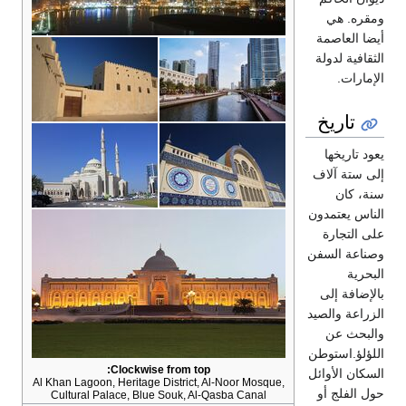
ومقره. هي
أيضا العاصمة
الثقافية لدولة
الإمارات.
تاريخ
يعود تاريخها
إلى ستة آلاف
سنة، كان
الناس يعتمدون
على التجارة
وصناعة السفن
البحرية
بالإضافة إلى
الزراعة والصيد
والبحث عن
اللؤلؤ.استوطن
Clockwise from top:
السكان الأوائل
Al Khan Lagoon, Heritage District, Al-Noor Mosque,
حول الفلج أو
Cultural Palace, Blue Souk, Al-Qasba Canal