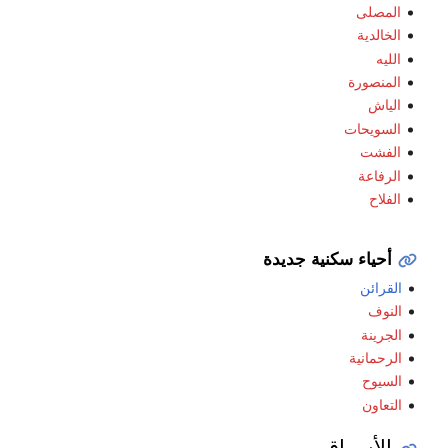
المصلى
الخالدية
الليه
المنصورة
الياش
السويحات
الفشت
الرفاعة
الفلاح
أحياء سكنية جديدة
القرائن
النوف
الجرينة
الرحمانية
السيوح
التعاون
الأسواق