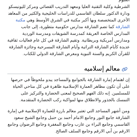
الشرطية وكلية التقنية العليا ومعهد التدريب القضائي ومركز لليونيسكو
ودارة الدكتور سلطان القاسمي للدراسات الخليجية والكثير من المعاهد
الأخرى المتخصصة وبها أكبر مكتبة في الشرق الأوسط وهي
مكتبة
الشارقة
كما تضم الشارقة مدارس حكومية متطورة، إلى جانب
المدارس الخاصة العريقة كمدرسة الشويفات ومدرسة الوردية
ومدارس أمريكية وبريطانية. وتقيم الشارقة في كل عام فعاليات ثقافية
عديدة كأيام الشارقة التراثية وأيام الشارقة المسرحية وجائزة الشارقة
للقرآن الكريم والسنة النبوية ومعرض الشارقة الدولي للكتاب.
معالم إسلاميه
إن اهتمام إمارة الشارقة بالجوامع والمساجد يبدو ملحوظاً في حرصها
على أن تكون مظاهر العمارة الإسلامية ظاهرة في كل مناحي الحياة
للمسلمين. إنه ذلك الفهم الصحيح لمعنى الحضارة والتركيز على
التمسك بالجذور والانطلاق منها لمواكبة ركب الحضارة المتقدمة.
ومن أشهر المساجد التي تعتبر معالم بارزة للعمارة الإسلامية في إمارة
الشارقة جامع النور وجامع الامام أحمد بن حنبل وجامع الشيخ سعود
القاسمي وجامع البراء بن عازب وجامع المغفرة وجامع الرضوان وجامع
الارقم بن أبي الارقم وجامع السلف الصالح.