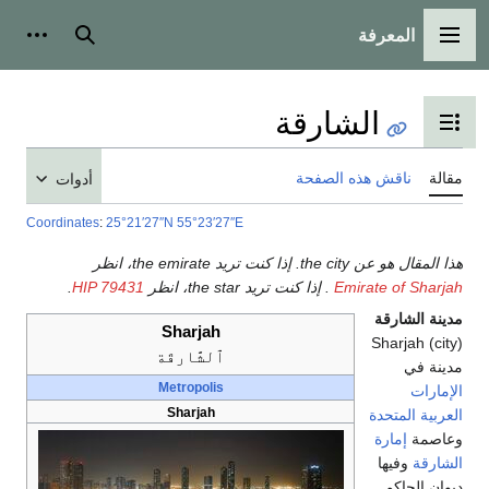
المعرفة
القائمة الرئيسية
بحث
أدوات
الشارقة
تبديل عرض جدول المحتويات
مقالة
ناقش هذه الصفحة
أدوات
Coordinates
:
25°21′27″N
55°23′27″E
هذا المقال هو عن the city. إذا كنت تريد the emirate، انظر
Emirate of Sharjah
. إذا كنت تريد the star، انظر
HIP 79431
.
مدينة الشارقة
Sharjah
Sharjah (city)
ٱلشَّارقَة
مدينة في
Metropolis
الإمارات
Sharjah
العربية المتحدة
وعاصمة
إمارة
الشارقة
وفيها
ديوان الحاكم