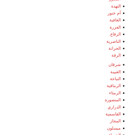
النهدة
أم خنور
الغافية
العزرة
الرفاع
الناصرية
الحزانة
الرقة
شرقان
الغبيبة
النباعة
الرماقية
الرمثاء
المنصورة
الدراري
القاسمية
المجاز
ميسلون