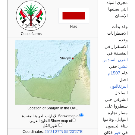
مجرى المياه
التي يصنعها
الإنسان.
وقد بدأت
Flag
الاضطرابات
Coat of arms
وعدم
الاستقرار في
المنطقة في
Sharjah
القرن السادس
عشر
؛ ففي
عام
1507م
احتل
البرتغاليون
الساحل
الشرقي حتى
سيطروا على
Location of Sharjah in the UAE
مسار تجارة
Show map of الإمارات العربية المتحدة
التوابل. وقاموا
Show map of الخليج العربي
أظهر الكل
ببناء الحصون
Coordinates:
25°21′27″N
55°23′27″E
في
خور
فكان