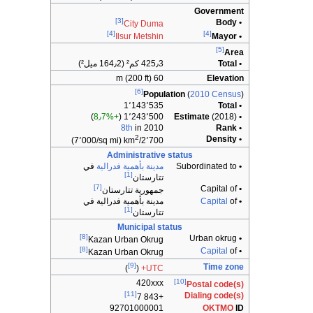
Government
[3]
• Body
City Duma
[4]
[4]
Ilsur Metshin
• Mayor
[5]
Area
• Total
425٫3 كم² (164٫2 ميل²)
60 m (200 ft)
Elevation
[6]
Population
(
2010 Census
)
1٬143٬535
• Total
)
+8٫7%
1٬243٬500 (
(2018)
• Estimate
8th
in 2010
• Rank
2
• Density
(7٬000/sq mi)
2٬700/km
Administrative status
•
Subordinated to
مدينة بأهمية فدرالية
في
[1]
تتارستان
[7]
Capital of
•
جمهورية تتارستان
•
of
Capital
مدينة بأهمية فدرالية في
[1]
تتارستان
Municipal status
[8]
Urban okrug
•
Kazan Urban Okrug
[8]
Capital
of
•
Kazan Urban Okrug
[9]
Time zone
)
(
UTC+
[10]
420xxx
Postal code(s)
[11]
Dialing code(s)
+7 843
92701000001
OKTMO
ID