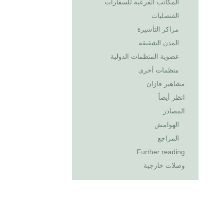
المكاتب الفرعية للسفارات
القنصليات
مراكز التأشيرة
المدن الشقيقة
عضوية المنظمات الدولية
منظمات أخرى
مشاهير قازان
انظر أيضاً
المصادر
الهوامش
المراجع
Further reading
وصلات خارجية