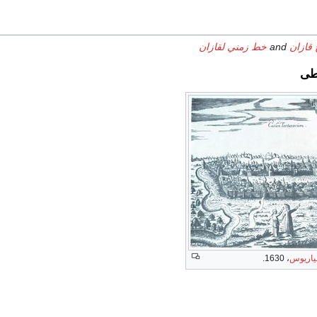
 قازان
and
خط زمني لقازان
طى
لياريوس
، 1630.