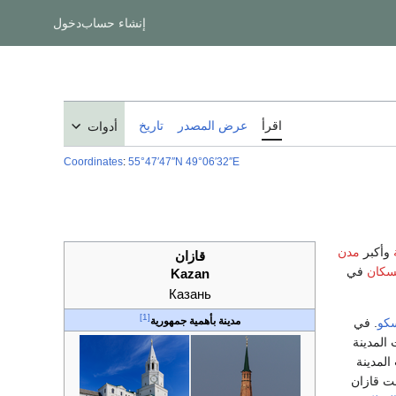
إنشاء حساب
دخول
اقرأ
عرض المصدر
تاريخ
أدوات
Coordinates
:
55°47′47″N
49°06′32″E
وأكبر
مدن
قازان
لسكان
في
Kazan
Казань
[1]
مدينة بأهمية جمهورية
كو
. في
صبحت المدينة
لمدينة
مت قازان