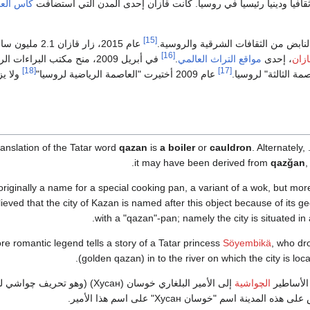
ثقافياً ودينياً رئيسياً في روسيا. كانت قازان إحدى المدن التي استضافت
كأس العا
[15]
لنابض من الثقافات الشرقية والروسية.
[16]
زان
، إحدى
مواقع التراث العالمي
.
في أبريل 2009، منح مكتب البراءا
[18]
[17]
مة الثالثة" لروسيا.
عام 2009 أختيرت "العاصمة الرياضية لروسيا"
ولا يز
The
. Alternately,
cauldron
or
a boiler
is
qazan
.
it may have been derived from
qazğan
,
originally a name for a special cooking pan, a variant of a wok, but mor
lieved that the city of Kazan is named after this object because of its ge
with a "qazan"-pan; namely the city is situated in
re romantic legend tells a story of a Tatar princess
Söyembikä
, who dr
(golden qazan) in to the river on which the city is loca
 الأساطير
الچواشية
إلى الأمير البلغاري خوسان (Хусан) (وهو تحريف چواشي للاسم المسلم
المدينة اسم "خوسان Хусан" على اسم هذا الأمير.