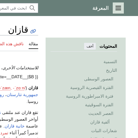
المعرفة
القائمة الرئيسية
قازان
مقالة
ناقش هذه ال
المحتويات
أخف
التسمية
للاستخدامات الأخرى، 
التاريخ
{{ safesubst:#invoke:Unsubst||date=__DATE__|$B=
العصور الوسطى
الفترة القيصرية الروسية
قازان
(
/
n
ɑː
z
ˈ
-
,
n
æ
z
ˈ
ə
جمهورية تتارستان
،
رو
فترة الامبراطورية الروسية
روسيا.
الفترة السوڤيتية
تقع قازان عند ملتقى
ن
العصر الحديث
أواخر العصور الوسطى، 
ألفية قازان
عاصمة
خانية قازان
. عام 552
شعارات النبات
تدميراً كبيراً أثناء
تمرد 