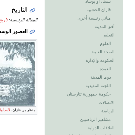
بيستا، أو پوساد
التاريخ
قازان الخشبية
مباني رئيسية أخرى
المقالة الرئيسية:
تاريخ
أفق المدينة
العصور الوس
التعليم
العلوم
الصحة العامة
الحكومة والإدارة
العمدة
دوما المدينة
اللجنة التنفيذية
حكومة جمهورية تتارستان
الاتصالات
منظر من قازان،
لآدم أو
الرياضة
مشاهير الرياضيين
العلاقات الدولية