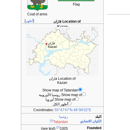
Flag
Coat of arms
أظهر
Location of قازان
Kazan
قازان
Kazan
Location of قازان
Kazan
Show map of Tatarstan
Show map of روسيا الأوروپية
Show map of أوروپا
أظهر الكل
Coordinates:
55°47′47″N
49°06′32″E
البلد
روسيا
[1]
الكيان الاتحادي
Tatarstan
[2]
Founded
(see text)
1005