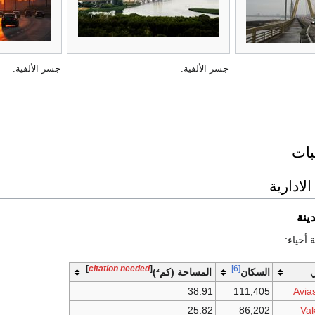
جسر الألفية.
جسر الألفية.
بات
لادارية
ينة
أحياء:
]
citation needed
[
[6]
ي
السكان
المساحة (كم²)
38.91
111,405
Avias
25.82
86,202
Vak