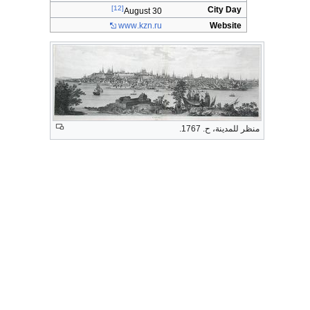
[12]
City Day
30 August
www
.kzn
.ru
Website
منظر للمدينة، ح. 1767.