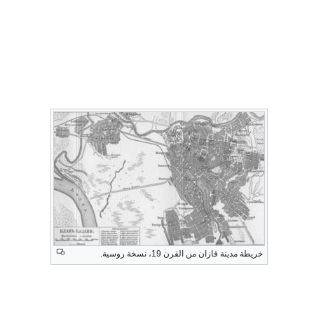
خريطة مدينة قازان من القرن 19، نسخة روسية.