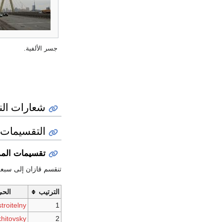
جسر الألفية.
شعارات الن
التقسيمات ا
تقسيمات المد
تنقسم قازان إلى سبعة 
الترتيب
الح
troitelny
1
hitovsky
2