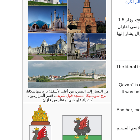
لم لكرة
عام 2015، زار قازان 2.1 مليون سائح، وزار 1.5
ت الروسي لقازان
ال يشار إليها
"Qazan" is 
من اليسار إلى اليمين، من أعلى لأسفل: برج سپاسكايا،
It was be
برج سويمبيكا
،
مسجد قول شريف
، قصر المزارعين،
كاتدرائية إپيفاني، منظر من قازان.
Another, mo