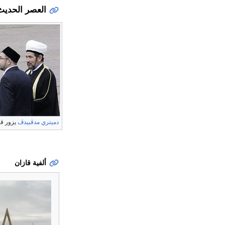
العصر الحديث
دميتري مدڤييدڤ
يزور قا
ألفية قازان