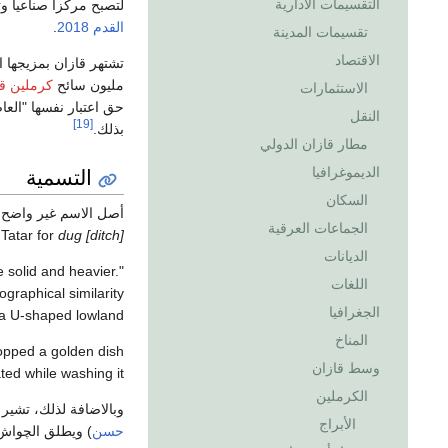
التقسيمات الادارية
لتصبح مركزاً صناعياً و
القدم 2018
.
تقسيمات المدينة
الاقتصاد
تشتهر قازان بمزيجها ا
مليون سائح
كرملين قا
الاستثمارات
حق اعتبار نفسها "العاص
النقل
[19]
بذلك.
مطار قازان الدولي
التسمية
الديموغرافيا
السكان
أصل الاسم غير واضح.  literal translation of the Tatar word
الجماعات العرقية
 Tatar for
dug [ditch]
الديانات
e solid and heavier.
اللغات
ographical similarity
الجغرافيا
 a U-shaped lowland.
المناخ
opped a golden dish
وسط قازان
ted while washing it.
الكرملين
وبالاضافة لذلك، تشير
الأبراج
حسن
) ويطلق الچواش على هذه 