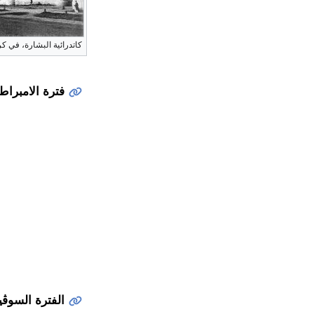
كاتدرائية البشارة، في كرملين ق
فترة الامبراط
الفترة السوڤيت