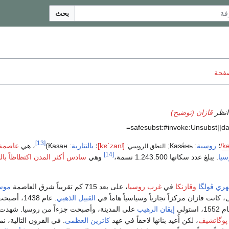
بحث
صفحة
انظر
قازان (توضيح)
[13]
k
/
؛
روسية
:
Каза́нь
;
[kɐˈzanʲ]
؛
بالتتارية
:
Казан
)
، هي
عاصمة
النطق الروسي:
[14]
سيا
. يبلغ عدد سكانها 1.243.500 نسمة،
وهي
سادس أكثر المدن اكتظاظاً با
هري ڤولگا
وقازنكا
في
غرب روسيا
، على بعد 715 كم تقريباً شرق العاصمة
موس
كانت قازان مركزاً تجارياً وسياسياً هاماً في
القبيل الذهبي
. عام 1438، أ
1، استولى
إيڤان الرهيب
على المدينة، وأصبحت جزءاً من روسيا. شهدت ا
پوگاتشيڤ
، لكن أُعيد بنائها لاحقاً في عهد
كاترين العظمى
. في القرون التالية، ن