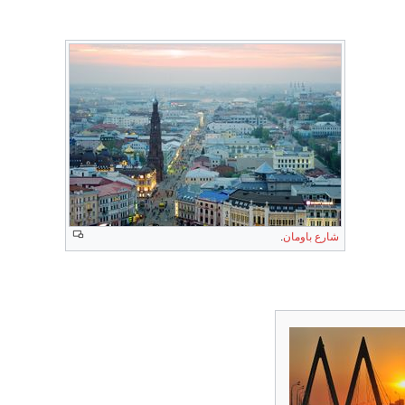
شارع باومان
.