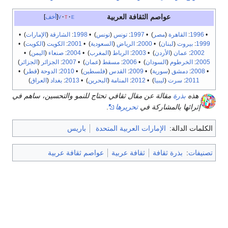
عواصم الثقافة العربية
e
t
v
أخف
•
1996
:
القاهرة
(
مصر
) •
1997
:
تونس
(
تونس
) •
1998
:
الشارقة
(
الإمارات
) •
1999
:
بيروت
(
لبنان
) •
2000
:
الرياض
(
السعودية
) •
2001
:
الكويت
(
الكويت
) •
2002
:
عمان
(
الأردن
) •
2003
:
الرباط
(
المغرب
) •
2004
:
صنعاء
(
اليمن
) •
2005
:
الخرطوم
(
السودان
) •
2006
:
مسقط
(
عمان
) •
2007
:
الجزائر
(
الجزائر
)
•
2008
:
دمشق
(
سورية
) •
2009
:
القدس
(
فلسطين
) •
2010
:
الدوحة
(
قطر
) •
2011
:
سرت
(
ليبيا
) •
2012
:
المنامة
(
البحرين
) •
2013
:
بغداد
(
العراق
)
هذه
بذرة
مقالة عن مقال ثقافي تحتاج للنمو والتحسين، ساهم في
إثرائها بالمشاركة في
تحريرها
.
الكلمات الدالة:
الإمارات العربية المتحدة
باريس
تصنيفات
:
بذرة ثقافة
ثقافة عربية
عواصم ثقافة عربية