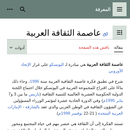
المعرفة
القائمة الرئيسية
بحث
أدوات
عاصمة الثقافة العربية
تبديل عرض جدول المحتويات
مقالة
ناقش هذه الصفحة
أدوات
عاصمة الثقافة العربية
هي مبادرة لـ
اليونسكو
على غرار
الإتحاد
الأوروبي
.
شرع في تطبيق فكرة عاصمة الثقافية العربية سنة
1996
، وجاء ذلك
بناءًا على اقتراح للمجموعة العربية في اليونسكو خلال اجتماع اللجنة
الدولية الحكومية العشرية العالمية للتنمية الثقافية (
باريس
ما بين 3 و7
يناير
1995م
) وفي الدورة الحادية عشرة لمؤتمر الوزراء المسؤولين
عن الشؤون الثقافية في الوطن العربي والذي عقد
بالشارقة
-
الإمارات
العربية المتحدة
( 21-22
نوفمبر
1998م
).
تستند الفكرة إلى أن الثقافة هي عنصر مهم في حياة المجتمع ومحور