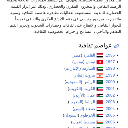
من محاور التنمية الشاملة. وتهدف إلى تنشيط المبادرات الخلاقة وتنمية
الرصيد الثقافي والمخزون الفكري والحضاري، وذلك عبر إبراز القيمة
الحضارية للمدينة المستضيفة لفعاليات تظاهرة عاصمة الثقافية وتنمية
ماتقوم به من دور رئيسي في دعم الابداع الفكري والثقافي تعميقاً
للحوار الثقافي والانفتاح على ثقافات وحضارات الشعوب وتعزيز القيم،
التفاهم والتآخي ، التسامح وإحترام الخصوصية الثقافية.
عواصم ثقافية
1996
:
القاهرة
(
مصر
)
1997
:
تونس
(
تونس
)
1998
:
الشارقة
(
الإمارات
)
1999
:
بيروت
(
لبنان
)
2000
:
الرياض
(
السعودية
)
2001
:
الكويت
(
الكويت
)
2002
:
عمان
(
الأردن
)
2003
:
الرباط
(
المغرب
)
2004
:
صنعاء
(
اليمن
)
2005
:
الخرطوم
(
السودان
)
2006
:
مسقط
(
عمان
)