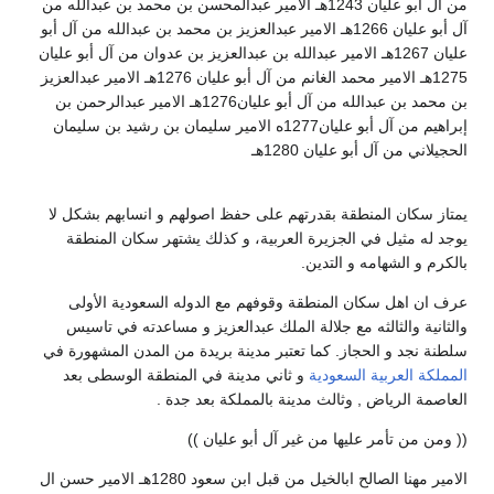
من آل أبو عليان 1243هـ الامير عبدالمحسن بن محمد بن عبدالله من
آل أبو عليان 1266هـ الامير عبدالعزيز بن محمد بن عبدالله من آل أبو
عليان 1267هـ الامير عبدالله بن عبدالعزيز بن عدوان من آل أبو عليان
1275هـ الامير محمد الغانم من آل أبو عليان 1276هـ الامير عبدالعزيز
بن محمد بن عبدالله من آل أبو عليان1276هـ الامير عبدالرحمن بن
إبراهيم من آل أبو عليان1277ه الامير سليمان بن رشيد بن سليمان
الحجيلاني من آل أبو عليان 1280هـ
يمتاز سكان المنطقة بقدرتهم على حفظ اصولهم و انسابهم بشكل لا
يوجد له مثيل في الجزيرة العربية، و كذلك يشتهر سكان المنطقة
بالكرم و الشهامه و التدين.
عرف ان اهل سكان المنطقة وقوفهم مع الدوله السعودية الأولى
والثانية والثالثه مع جلالة الملك عبدالعزيز و مساعدته في تاسيس
سلطنة نجد و الحجاز. كما تعتبر مدينة بريدة من المدن المشهورة في
المملكة العربية السعودية
و ثاني مدينة في المنطقة الوسطى بعد
العاصمة الرياض , وثالث مدينة بالمملكة بعد جدة .
(( ومن من تأمر عليها من غير آل أبو عليان ))
الامير مهنا الصالح ابالخيل من قبل ابن سعود 1280هـ الامير حسن ال