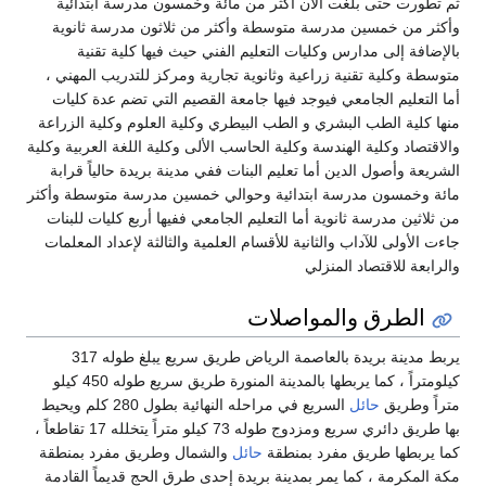
ثم تطورت حتى بلغت الآن أكثر من مائة وخمسون مدرسة ابتدائية
وأكثر من خمسين مدرسة متوسطة وأكثر من ثلاثون مدرسة ثانوية
بالإضافة إلى مدارس وكليات التعليم الفني حيث فيها كلية تقنية
متوسطة وكلية تقنية زراعية وثانوية تجارية ومركز للتدريب المهني ،
أما التعليم الجامعي فيوجد فيها جامعة القصيم التي تضم عدة كليات
منها كلية الطب البشري و الطب البيطري وكلية العلوم وكلية الزراعة
والاقتصاد وكلية الهندسة وكلية الحاسب الألى وكلية اللغة العربية وكلية
الشريعة وأصول الدين أما تعليم البنات ففي مدينة بريدة حالياً قرابة
مائة وخمسون مدرسة ابتدائية وحوالي خمسين مدرسة متوسطة وأكثر
من ثلاثين مدرسة ثانوية أما التعليم الجامعي ففيها أربع كليات للبنات
جاءت الأولى للآداب والثانية للأقسام العلمية والثالثة لإعداد المعلمات
والرابعة للاقتصاد المنزلي
الطرق والمواصلات
يربط مدينة بريدة بالعاصمة الرياض طريق سريع يبلغ طوله 317
كيلومتراً ، كما يربطها بالمدينة المنورة طريق سريع طوله 450 كيلو
متراً وطريق
حائل
السريع في مراحله النهائية بطول 280 كلم ويحيط
بها طريق دائري سريع ومزدوج طوله 73 كيلو متراً يتخلله 17 تقاطعاً ،
كما يربطها طريق مفرد بمنطقة
حائل
والشمال وطريق مفرد بمنطقة
مكة المكرمة ، كما يمر بمدينة بريدة إحدى طرق الحج قديماً القادمة