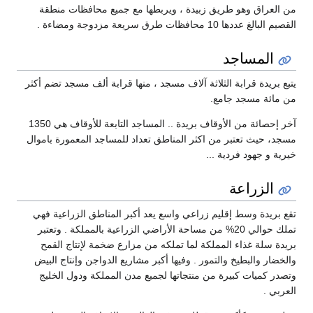
من العراق وهو طريق زبيدة ، ويربطها مع جميع محافظات منطقة
القصيم البالغ عددها 10 محافظات طرق سريعة مزدوجة ومضاءة .
المساجد
يتبع بريدة قرابة الثلاثة آلاف مسجد ، منها قرابة ألف مسجد تضم أكثر
من مائة مسجد جامع.
آخر إحصائة من الأوقاف بريدة .. المساجد التابعة للأوقاف هي 1350
مسجد، حيث تعتبر من اكثر المناطق تعداد للمساجد المعمورة باموال
خيرية و جهود فردية ...
الزراعة
تقع بريدة وسط إقليم زراعي واسع يعد أكبر المناطق الزراعية فهي
تملك حوالي 20% من مساحة الأراضي الزراعية بالمملكة . وتعتبر
بريدة سلة غذاء المملكة لما تملكه من مزارع ضخمة لإنتاج القمح
والخضار والبطيخ والتمور . وفيها أكبر مشاريع الدواجن وإنتاج البيض
وتصدر كميات كبيرة من منتجاتها لجميع مدن المملكة ودول الخليج
العربي .