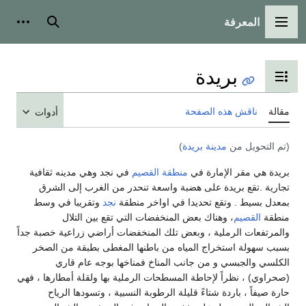
المعرفة
القائمة الرئيسية
بحث
أدوات
بريدة
تبديل عرض جدول المحتويات
مقالة
ناقش هذه الصفحة
أدوات
(تم التحويل من
مدينة بريدة
)
بريدة هي مقر الإمارة في
منطقة القصيم
في نجد وهي مدينه ثقافية
تجارية .تقع بريدة على هضبة واسعة تنحدر من الغرب إلى الشرق
بمعدل بسيط . وتقع تحديدا في اواخر منطقة
نجد
وتقريبا في وسط
منطقة
القصيم
، وهناك بعض المنخفضات التي تقع بين التلال
والمرتفعات الرملية ، وبعض تلك المنخفضات أراضي زراعية خصبة جداً
بسبب سهولة استخراج المياه من باطنها المغطى بطبقة من الصخر
الكلسي والجبسي و من جانب المناخ فمناخها بوجه عام قاري
(صحراوي) ، نظراً لإحاطة المسطحات الرملية بها ولقلة أمطارها ، فهي
حارة صيفاً ، باردة شتاءً قليلة الرطوبة النسبية ، وتسودها الرياح