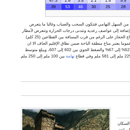
47.3
2.8
3.5
2.1
1.5
5.5
39
53
46
30
25
28
ي من السهل التهامي فتتكون السحب والضباب وغالبا ما يتعرض
إضافة إلى عواصف رعدية وتتدنى درجات الحرارة وتتعرض لأمطار
فمناخه مختلف عن قطاع الحجاز على الرغم من قرب المسافة بين القطاعين (25 كلم).
وما يعتبر مناخ منطقة الباحة ضمن نطاق الإقليم الجاف الا ان
المناخ معتدل البرودة شتاء، عليل جميل في بقية فصول السنة. تتراوح نسبة الرطوبة في المنطقة بين 52% إلى 67% والضغط الجوي بين 602 إلى 607، ويبلغ متوسط
تهامة
بين 100 ملم إلى 250 ملم
 وينتشر السكان
لزراعة