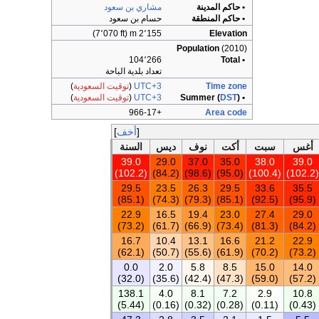
• حاكم المدينة
مشاري بن سعود
• حاكم المنطقة
حسام بن سعود
2٬155 m (7٬070 ft)
Elevation
Population
(2010)
104٬266
• Total
تعداد بلدية الباحة
Time zone
UTC+3
(
توقيت السعودية
)
• Summer (
)
DST
UTC+3
(
توقيت السعودية
)
+966-17
Area code
أخف
أغس
سبت
أكت
نوف
ديس
السنة
39.0
29.0
37.0
35.0
38.0
39.0
(102.2)
(84.2)
(98.6)
(95.0)
(100.4)
(102.2)
29.5
23.5
26.3
29.5
33.6
35.5
(85.1)
(74.3)
(79.3)
(85.1)
(92.5)
(95.9)
22.9
16.5
19.4
23.0
27.4
29.0
(73.2)
(61.7)
(66.9)
(73.4)
(81.3)
(84.2)
16.7
10.4
13.1
16.6
21.2
22.9
(62.1)
(50.7)
(55.6)
(61.9)
(70.2)
(73.2)
0.0
2.0
5.8
8.5
15.0
14.0
(32.0)
(35.6)
(42.4)
(47.3)
(59.0)
(57.2)
138.1
4.0
8.1
7.2
2.9
10.8
(5.44)
(0.16)
(0.32)
(0.28)
(0.11)
(0.43)