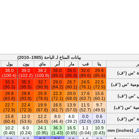
بيانات المناخ لـ الباحة (1985–2010)
ر
ينا
فب
مار
أبر
ماي
يون
يول
38.0
39.0
38.2
35.0
36.0
32.0
29.8
ية °س (°ف)
(100.4)
(102.2)
(100.8)
(95.0)
(96.8)
(89.6)
(85.6)
35.3
35.3
32.7
29.0
26.7
24.5
22.5
ومية °س (°ف)
(95.5)
(95.5)
(90.9)
(84.2)
(80.1)
(76.1)
(72.5)
28.8
28.8
25.9
22.3
20.0
17.6
15.6
ي °س (°ف)
(83.8)
(83.8)
(78.6)
(72.1)
(68.0)
(63.7)
(60.1)
22.7
22.4
19.9
16.5
13.9
11.5
9.7
ومية °س (°ف)
(72.9)
(72.3)
(67.8)
(61.7)
(57.0)
(52.7)
(49.5)
15.8
12.0
12.2
8.0
4.0
0.0
0.6
ية °س (°ف)
(60.4)
(53.6)
(54.0)
(46.4)
(39.2)
(32.0)
(33.1)
10.2
6.0
24.1
36.3
16.5
1.1
10.9
ار
mm (inches)
(0.40)
(0.24)
(0.95)
(1.43)
(0.65)
(0.04)
(0.43)