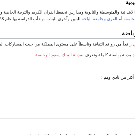
يمية
لابتدائية والمتوسطة والثانوية ومدارس تحفيظ القرآن الكريم والتربية الخاصة و
جامعة أم القرى
وجامعة الباحة
للبنين وآخرى للبنات -وبدأت الدراسة بها عام 1428- كما يوجد جامعة أهلية عالمية للعلوم وهي جامعة الباحة.
رياضة
ي
رافداً من روافد الثقافة وناشطاً على مستوى المملكة من حيث المشاركات المح
جد مدينة رياضية كاملة وتعرف
بمدينة الملك سعود الرياضية
.
أكثر من نادي وهم :