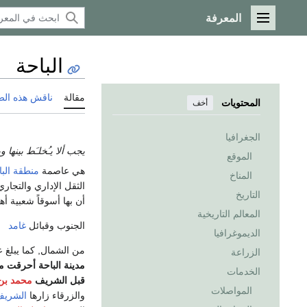
المعرفة
القائمة الرئيسية
الباحة
مقالة
ناقش هذه ال
المحتويات
أخف
الجغرافيا
يجب ألا يـُخلـَط بينها 
الموقع
هي عاصمة
منطقة البا
المناخ
الثقل الإداري والتجاري
التاريخ
أن بها أسوقاً شعبية أ
المعالم التاريخية
الجنوب وقبائل
غامد
الديموغرافيا
من الشمال, كما يبلغ عدد سكا
الزراعة
الخدمات
قبل الشريف
محمد بن 
المواصلات
والزرقاء زارها
الشري