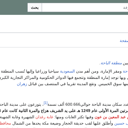
بحث
صفحة
وبين
منطقة الباحة
.
حة
ومقر الإمارة، ومن أهم مدن
السعودية
سياحيا وزراعيا وإليها تُنسب المنطقة و
 وبها توجد إمارة المنطقة وتتجمع فيها الدوائر الحكومية والمراكز التجارية الكبر
همها سوق الخميس. وتقع المدينة تقريبا في المنتصف بين قبائل
زهران
[1]
ن مدينة الباحة حوالي600.666 ألف نسمة
، يتوزعون على مدينة الباح
عبد المعين بن عون
وفيها تكثر الغابات ومنها:
غابة رغدان
الشهيرة وغابة الشهبة 
ف حسين
وأطلق عليها لقب حديقة الحجاز وضيعة مكة يحدها من الشمال
محافظة