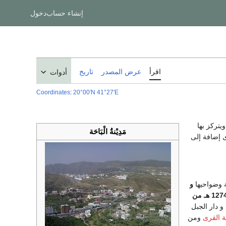
إنشاء حساب
دخول
اقرأ
عرض المصدر
تاريخ
أدوات
Coordinates
:
20°00′N
41°27′E
يتركز بها
مَدِيْنةُ الْبَاحَة
ى إضافة إلى
ة وضواحيها
و
مدينة الباحة أحرقت مرتين المرة الأولى عام 1249 هـ على يد الشريف هزاع والمرة الثانية كانت عام 1274 هـ من
و دار الجبل
 القرى
ومن