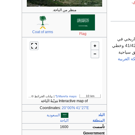
ق
.
منظر من الباحة.
Coat of arms
Flag
اريخي في
بين خطي طول 41/42 وخطي
اطق سياحية
ة العربية
10 km
Marefa maps
| بيانات الخرائط ©
مساهمو OpenStreetMap
Interactive map of مَدِيْنةُ الْبَاحَة
Coordinates:
20°00′N
41°27′E
البلد
السعودية
المنطقة
الباحة
تأسست
1600
Government