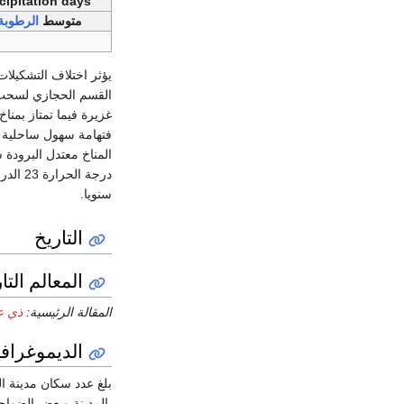
cipitation days
متوسط
الرطوبة 
يؤثر اختلاف التشكيلا
القسم الحجازي لسحب 
غزيرة فيما تمتاز بمن
فتهامة سهول ساحلية مت
درجة الحرارة 23 الدرجة الكبرى و12 الدرجة الصغرى، ويتراوح معدل هطول الأمطار في الحجاز بين 229 ملم إلى 581 ملم وفي قطاع
سنويا.
التاريخ
المعالم التا
المقالة الرئيسية:
ذي ع
الديموغرافي
بلغ عدد سكان مدينة الباحة و
بالمدينة وبعض الضواح