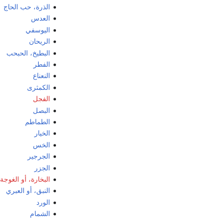
الذرة، حب الحاج
العدس
اليوسفي
الريحان
البطيخ، الحبحب
الفطر
النعناع
الكمثرى
الفجل
البصل
الطماطم
الخيار
الخس
الجرجير
الجزر
البخارة، أو الغوجة
النبق، أو العبري
الورد
الشمام