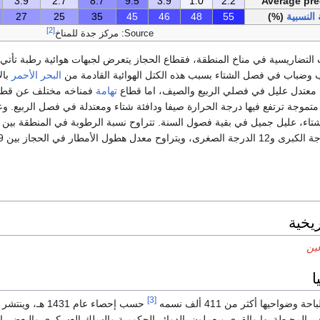
3.9
2.7
8.7
9.5
3.9
1.0
2.2
Average pre
النسبية
(%)
55
48
46
45
35
25
27
[2]
Source: مركز جدة للمناخ
ت التضاريسية في مناخ المنطقة، فقطاع الحجاز يتعرض لجبهات هوائية رطبة تأت
وضباب في فصل الشتاء بسبب هذه الكتل الهوائية القادمة من
البحر الأحمر
بال
اخ معتدل عليل في فصلي الربيع والصيف، اما قطاع
تهامة
موجة ترتفع فيها درجة الحرارة صيفا ودافئة شتاء ومعتدلة في فصل الربيع. وعم
ريخية
ين
ا
[3]
ضواحيها أكثر من 411 ألف نسمه
حسب إحصاء عام 1431 هـ،
ي المحيطة بها والقرى ويعملون بالدوائر الحكومية والسلك العسكري والبعض با