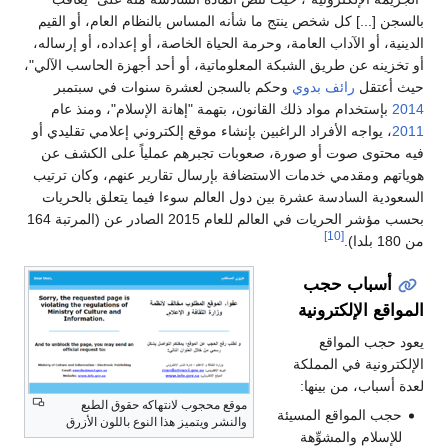
بالسجن [...] كل شخص ينتج ما شأنه المساس بالنظام العام، أو القيم
الدينية، أو الآداب العامة، وحرمة الحياة الخاصة، أو إعداده، أو إرساله،
أو تخزينه عن طريق الشبكة المعلوماتية، أو أحد أجهزة الحاسب الآلي"،
حيث أعتقل
رائف بدوي
وحكم بالسجن لعشرة سنوات في سبتمبر
2014
بإستخدام مواد ذلك القانون، بتهمة "إهانة الإسلام"، ومنذ عام
2011
، يواجه الأفراد الراغبين بإنشاء موقع إلكتروني إعلامي تقليدي أو
فيه محتوى صوت أو صورة، صعوبات تجبرهم عملياً على الكشف عن
هوياتهم ومقدمي خدمات الاستضافة بإرسال تقارير عنهم، وكان ترتيب
السعودية السادسة عشرة بين دول العالم سوءا فيما يتعلق بالحريات
بحسب مؤشر الحريات في العالم للعام 2015 الصادر عن (المرتبة 164
[10]
من 180 بلدا).
أسباب حجب
المواقع الإلكترونية
يعود حجب المواقع
الإلكترونية في المملكة
لعدة أسباب، من بينها:
موقع محجوب لانتهاكه حقوق الطبع
حجب المواقع المسيئة
والنشر ويتميز هذا النوع باللون الأزرق
للإسلام والمشوِّهة