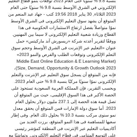
بنسبة 9.8 % سنويًا حتى العام 2023 توقعات بنمو قطاع التعليم
الإلكتروني في الشرق الأوسط بنسبة 9.8 % سنويًا حتى العام
2023 الثلاثاء, 30 يناير 2018 19:56 كتب - جهاد عبد المنعم من
المتوقع أن يشهد سوق التعليم الإلكترونى فى الشرق الأوسط
نموًا متواصلاً بفضل ارتفاع الاستثمارات الحكومية فى هذا
القطاع وزيادة شعبية التعليم الإلكترونى لا سيما بين المهنيين.
ووفقًا لتقرير أعدته شركة «ريسورش آند ماركيتس» حمل
عنوان «التعليم عبر الإنترنت فى الشرق الأوسط وحجم سوق
التعلم الإلكترونى وتوقعات الطلب والفرص والنمو 2023»
(Middle East Online Education & E Learning Market
Size, Demand, Opportunity & Growth Outlook 2023)،
فإنه من المتوقع أن يسجل سوق التعليم عبر الإنترنت والتعلم
الإلكترونى نموًا سنويًا مركبًا بنسبة 9.8 % حتى العام 2023.
وبحسب التقرير، فإن المملكة العربية السعودية تستحوذ على
الحصة الأكبر فى هذا السوق الإقليمى، حيث من المتوقع أن
تصل قيمة هذه الحصة إلى 237.1 مليون دولار بحلول العام
2023. أما سوق دولة الإمارات فمن المتوقع أن يحقق معدل
نمو سنوى مركب بنسبة 10.3 % بحلول ذلك العام. وفى إطار
سعيها للمساهمة فى هذا النمو المتوقع، برزت العديد من
أكاديميات التعليم عبر الإنترنت فى المنطقة كمؤشر رئيسى
على التوسع المتنامى فى قطاع التعليم الإلكترونى. وتماشيًا مع