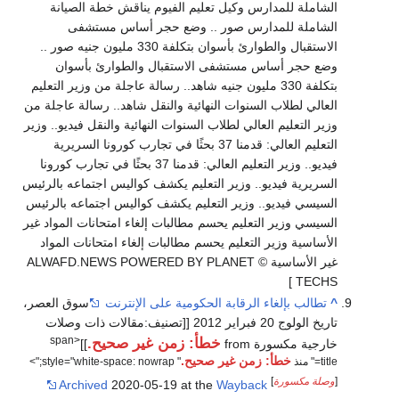
الشاملة للمدارس وكيل تعليم الفيوم يناقش خطة الصيانة
الشاملة للمدارس صور .. وضع حجر أساس مستشفى
الاستقبال والطوارئ بأسوان بتكلفة 330 مليون جنيه صور ..
وضع حجر أساس مستشفى الاستقبال والطوارئ بأسوان
بتكلفة 330 مليون جنيه شاهد.. رسالة عاجلة من وزير التعليم
العالي لطلاب السنوات النهائية والنقل شاهد.. رسالة عاجلة من
وزير التعليم العالي لطلاب السنوات النهائية والنقل فيديو.. وزير
التعليم العالي: قدمنا 37 بحثًا في تجارب كورونا السريرية
فيديو.. وزير التعليم العالي: قدمنا 37 بحثًا في تجارب كورونا
السريرية فيديو.. وزير التعليم يكشف كواليس اجتماعه بالرئيس
السيسي فيديو.. وزير التعليم يكشف كواليس اجتماعه بالرئيس
السيسي وزير التعليم يحسم مطالبات إلغاء امتحانات المواد غير
الأساسية وزير التعليم يحسم مطالبات إلغاء امتحانات المواد
غير الأساسية © ALWAFD.NEWS POWERED BY PLANET
TECHS ]
^
تطالب بإلغاء الرقابة الحكومية على الإنترنت
سوق العصر،
تاريخ الولوج 20 فبراير 2012 [[تصنيف:مقالات ذات وصلات
<span
خطأ: زمن غير صحيح.
خارجية مكسورة from
]]
خطأ: زمن غير صحيح.
title=" منذ
" style="white-space: nowrap;">
[
وصلة مكسورة
]
Archived
2020-05-19 at the
Wayback