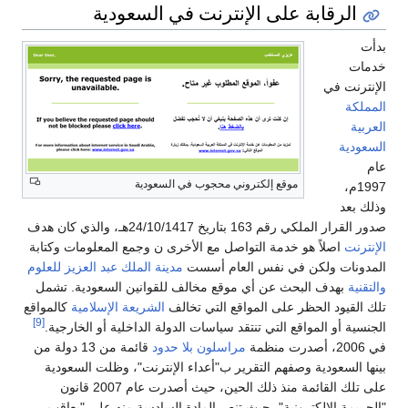
الرقابة على الإنترنت في السعودية
بدأت
خدمات
الإنترنت في
المملكة
العربية
السعودية
عام
موقع إلكتروني محجوب في السعودية
1997م،
وذلك بعد
صدور القرار الملكي رقم 163 بتاريخ 24/10/1417هـ، والذي كان هدف
الإنترنت
اصلاً هو خدمة التواصل مع الأخرى ن وجمع المعلومات وكتابة
المدونات ولكن في نفس العام أسست
مدينة الملك عبد العزيز للعلوم
والتقنية
بهدف البحث عن أي موقع مخالف للقوانين السعودية. تشمل
تلك القيود الحظر على المواقع التي تخالف
الشريعة الإسلامية
كالمواقع
[9]
الجنسية أو المواقع التي تنتقد سياسات الدولة الداخلية أو الخارجية.
في 2006، أصدرت منظمة
مراسلون بلا حدود
قائمة من 13 دولة من
بينها السعودية وصفهم التقرير ب"أعداء الإنترنت"، وظلت السعودية
على تلك القائمة منذ ذلك الحين، حيث أصدرت عام 2007 قانون
"الجريمة الإلكترونية"، حيث تنص المادة السادسة منه على "يعاقب