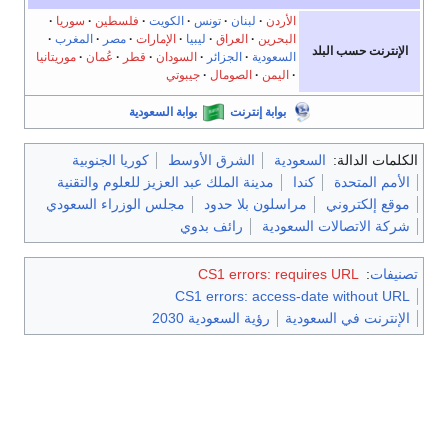
الأردن
لبنان
تونس
الكويت
فلسطين
سوريا
البحرين
العراق
ليبيا
الإمارات
مصر
المغرب
الإنترنت حسب البلد
السعودية
الجزائر
السودان
قطر
عُمان
موريتانيا
اليمن
الصومال
جيبوتي
بوابة إنترنت
بوابة السعودية
الكلمات الدالة:
السعودية
الشرق الأوسط
كوريا الجنوبية
الأمم المتحدة
كندا
مدينة الملك عبد العزيز للعلوم والتقنية
موقع إلكتروني
مراسلون بلا حدود
مجلس الوزراء السعودي
شركة الاتصالات السعودية
رائف بدوي
تصنيفات
:
CS1 errors: requires URL
CS1 errors: access-date without URL
الإنترنت في السعودية
رؤية السعودية 2030