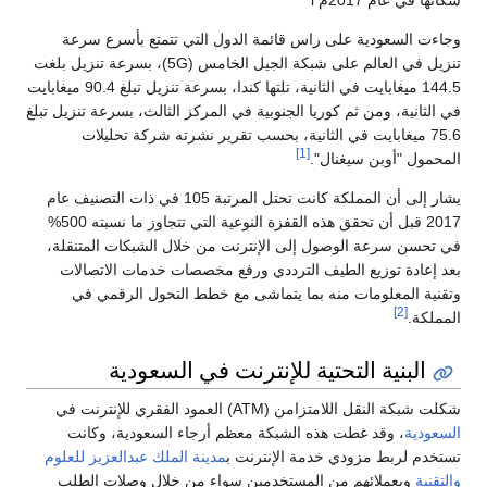
سكانها في عام 2017م l
وجاءت السعودية على راس قائمة الدول التي تتمتع بأسرع سرعة
تنزيل في العالم على شبكة الجيل الخامس (5G)، بسرعة تنزيل بلغت
144.5 ميغابايت في الثانية، تلتها كندا، بسرعة تنزيل تبلغ 90.4 ميغابايت
في الثانية، ومن ثم كوريا الجنوبية في المركز الثالث، بسرعة تنزيل تبلغ
75.6 ميغابايت في الثانية، بحسب تقرير نشرته شركة تحليلات
[1]
المحمول "أوبن سيغنال".
يشار إلى أن المملكة كانت تحتل المرتبة 105 في ذات التصنيف عام
2017 قبل أن تحقق هذه القفزة النوعية التي تتجاوز ما نسبته 500%
في تحسن سرعة الوصول إلى الإنترنت من خلال الشبكات المتنقلة،
بعد إعادة توزيع الطيف الترددي ورفع مخصصات خدمات الاتصالات
وتقنية المعلومات منه بما يتماشى مع خطط التحول الرقمي في
[2]
المملكة.
البنية التحتية للإنترنت في السعودية
شكلت شبكة النقل اللامتزامن (ATM) العمود الفقري للإنترنت في
السعودية
، وقد غطت هذه الشبكة معظم أرجاء السعودية، وكانت
تستخدم لربط مزودي خدمة الإنترنت ب
مدينة الملك عبدالعزيز للعلوم
والتقنية
وبعملائهم من المستخدمين سواء من خلال وصلات الطلب