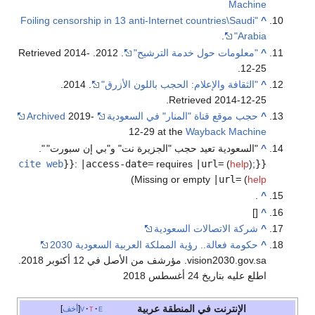
Machine
"Foiling censorship in 13 anti-Internet countries\Saudi
^
.
Arabia"
^
"معلومات حول خدمة الترشيح"
. 2012
. Retrieved
2014-
.
12-25
^
"الثقافة والإعلام: الحجب باللون الأزرق"
. 2014
.
.
Retrieved
2014-12-25
^
حجب موقع قناة "المنار" في السعودية
2019-
Archived
12-29 at the
Wayback Machine
^
"السعودية تعيد حجب "الجزيرة نت" و"بي إن سبورت"
".
cite web
}}
:
|access-date=
requires
|url=
(
help
)
;
{{
)
Missing or empty
|url=
(
help
.
^
[]
^
^
شركة الاتصالات السعودية
^
حكومة فعالة.. رؤية المملكة العربية السعودية 2030
vision2030.gov.sa. مؤرشف من الأصل في 12 أكتوبر 2018.
اطلع عليه بتاريخ 24 أغسطس 2018
الإنترنت في المنطقة عربية
e
t
v
أخف