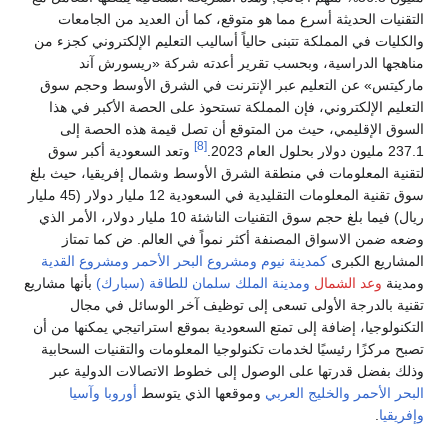
التقنيات الحديثة أسرع مما هو متوقع، كما أن العديد من الجامعات
والكليات في المملكة تتبنى حالياً أساليب التعليم الإلكتروني كجزء من
مناهجها الدراسية، وبحسب تقرير أعدته شركة «ريسورش آند
ماركيتس» عن التعليم عبر الإنترنت في الشرق الأوسط وحجم سوق
التعليم الإلكتروني، فإن المملكة تستحوذ على الحصة الأكبر في هذا
السوق الإقليمي، حيث من المتوقع أن تصل قيمة هذه الحصة إلى
[8]
237.1 مليون دولار بحلول العام 2023.
وتعد السعودية أكبر سوق
لتقنية المعلومات في منطقة الشرق الأوسط وشمال إفريقيا، حيث بلغ
سوق تقنية المعلومات التقليدية في السعودية 12 مليار دولار (45 مليار
ريال) فيما بلغ حجم سوق التقنيات الناشئة 10 مليار دولار، الأمر الذي
وضعه ضمن الاسواق المصنفة أكثر نمواً في العالم. ض كما تمتاز
المشاريع الكبرى
كمدينة نيوم
ومشروع البحر الأحمر
ومشروع القدية
ومدينة
وعد الشمال
ومدينة الملك سلمان للطاقة (سبارك)
بأنها مشاريع
تقنية بالدرجة الأولى تسعى إلى توظيف آخر الوسائل في مجال
التكنولوجيا، إضافة إلى تمتع السعودية بموقع استراتيجي يمكنها من أن
تصبح مركزًا رئيسيًا لخدمات تكنولوجيا المعلومات والتقنيات السحابية
وذلك بفضل قدرتها على الوصول إلى خطوط الاتصالات الدولية عبر
البحر الأحمر
والخليج العربي
وموقعها الذي يتوسط
أوروبا
وآسيا
وإفريقيا
.