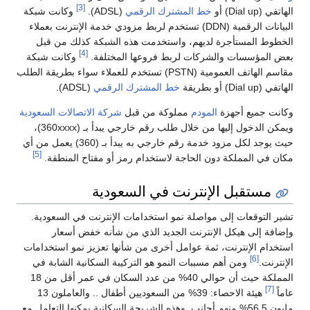
[3]
الهاتفي (Dial up) أو
خط المشترك الرقمي
(ADSL).
وكانت شبكة
البيانات الرقمية (DDN) تستخدم لربط مزودي خدمة الإنترنت بعملاء
الخطوط المستأجرة لديهم، واستخدمت هذه الشبكة كذلك من قبل
[4]
بعض المؤسسات والشركات لربط فروعها المختلفة.
وكانت شبكة
مقاسم الهاتف العمومية (PSTN) تستخدم للعملاء سواء بطريقة الطلب
الهاتفي (Dial up) أو بطريقة
خط المشترك الرقمي
(ADSL).
وكانت جميع أجهزة
المودم
مملوكة من قبل
شركة الاتصالات السعودية
ويمكن الدخول إليها من خلال طلب رقم خارجي يبدأ بـ (360xxxx)،
حيث يوجد لكل مزود خدمة رقم خارجي به يبدأ بـ (360) يعمل من أي
[5]
مكان في المملكة دون الحاجة لاستخدام رمز أو مفتاح المنطقة.
مستقبل الإنترنت في السعودية
تشير التوقعات إلى مواصلة نمو استخدامات الإنترنت في السعودية.
وإضافة إلى هيكل الإنترنت الجديد الذي من شأنه خفض أسعار
استخدام الإنترنت، ثمة عوامل أخرى من شأنها تعزيز نمو استخدامات
[6]
الإنترنت.
ومن أهم مسببات النمو هو التركيبة السكانية الشابة في
المملكة حيث أن حوالي 40% من عدد السكان في عمر أقل من 18
[7]
عاماً
هيئة الاحصاء: 39% من السعوديين أطفال .. والعاملون 13
مليون 56.5% منهم أجانب, وهذه الشريحة السكانية يمكنها التعامل مع