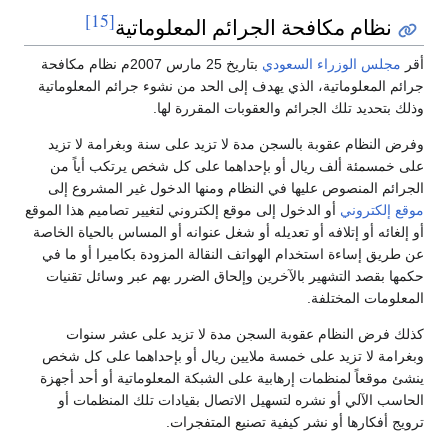
[15]
نظام مكافحة الجرائم المعلوماتية
أقر
مجلس الوزراء السعودي
بتاريخ 25 مارس 2007م نظام مكافحة
جرائم المعلوماتية، الذي يهدف إلى الحد من نشوء جرائم المعلوماتية
وذلك بتحديد تلك الجرائم والعقوبات المقررة لها.
وفرض النظام عقوبة بالسجن مدة لا تزيد على سنة وبغرامة لا تزيد
على خمسمئة ألف ريال أو بإحداهما على كل شخص يرتكب أياً من
الجرائم المنصوص عليها في النظام ومنها الدخول غير المشروع إلى
موقع إلكتروني
أو الدخول إلى موقع إلكتروني لتغيير تصاميم هذا الموقع
أو إلغائه أو إتلافه أو تعديله أو شغل عنوانه أو المساس بالحياة الخاصة
عن طريق إساءة استخدام الهواتف النقالة المزودة بكاميرا أو ما في
حكمها بقصد التشهير بالآخرين وإلحاق الضرر بهم عبر وسائل تقنيات
المعلومات المختلفة.
كذلك فرض النظام عقوبة السجن مدة لا تزيد على عشر سنوات
وبغرامة لا تزيد على خمسة ملايين ريال أو بإحداهما على كل شخص
ينشئ موقعاً لمنظمات إرهابية على الشبكة المعلوماتية أو أحد أجهزة
الحاسب الآلي أو نشره لتسهيل الاتصال بقيادات تلك المنظمات أو
ترويج أفكارها أو نشر كيفية تصنيع المتفجرات.