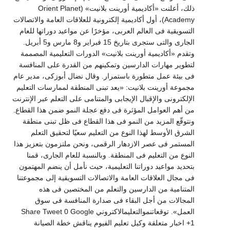
ذلك، أعلنت «أكاديمية أورينت بلانيت» (Orient Planet
Academy)، أول أكاديمية إلكترونية للعلاقات العامة والاتصالات
التسويقية فى العالم العربى، مؤخرًا عن مواعيد دوراتها للعام
الجارى والتى ستجرى بتاريخ 15 فبراير و8 مارس و5 أبريل.
وتقدم «أكاديمية أورينت بلانيت» الدورات التعليمية المصممة
لتطوير مهارات الدارسين وتمكينهم من القدرة على المنافسة
فى بيئة عمل متطورة باستمرار. وقال نضال أبوزكى، مدير عام
مجموعة أورينت بلانيت: «يعد تبنى المنطقة لممارسات التعليم
الإلكترونى والإقبال الإيجابى والمتنامى على التعلم عبر الإنترنت
من أهم العوامل المؤثرة فى دفع عجلة النمو ضمن هذا القطاع.
ونتوقّع المزيد من النمو فى هذا القطاع فى ظل تبنى منطقة
الشرق الأوسط لهذا النوع من التعليم سعيًا لتحقيق التعلم
المستمر فى عصر الازدهار الرقمى، ونحن ملتزمون بتعزيز هذا
النوع من التعليم فى المنطقة. وبالنسبة للعام الجارى، قمنا
بتحديد مواعيد دوراتنا التعليمية، حيث نأمل أن ينضم المهتمون
فى مجال العلاقات العامة والاتصالات التسويقية إلى مجموعتنا
المتنامية من الدارسين والتعلم من المختصين فى هذه
المجالات من أجل البقاء فى صدارة المنافسة فى سوق
العمل». توقعاتنموالتعليمالاكتروني Share Tweet 0 Google
+1 اخبار متعلقة وكيل تعليم الفيوم يناقش خطة الصيانة