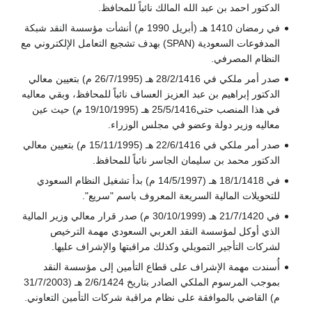
الدكتور احمد بن عبد الله المالك نائباً للمحافظ.
في رمضان 1410 هـ (أبريل 1990 م) أنشأت مؤسسة النقد شبكة
المدفوعات السعودية (SPAN) بهدف تشجيع التعامل الإلكتروني مع
النظام المصرفي.
صدر أمر ملكي في 28/2/1416 هـ (26/7/1995 م) بتعيين معالي
الدكتور إبراهيم بن عبد العزيز العساف نائباً للمحافظ، وبقي معاليه
في هذا المنصب حتى25/5/1416 هـ (19/10/1995 م) حيث عين
معاليه وزير دولة وعضو في مجلس الوزراء.
صدر أمر ملكي في 22/6/1416 هـ (15/11/1995 م) بتعيين معالي
الدكتور محمد بن سليمان الجاسر نائباً للمحافظ.
في 18/1/1418 هـ (14/5/1997 م) بدأ تشغيل النظام السعودي
للتحويلات المالية السريعة المعروف باسم "سريع".
في 21/7/1420 هـ (30/10/1999 م) صدر قرار معالي وزير المالية
الذي أوكل لمؤسسة النقد العربي السعودي مهمة الترخيص
لشركات التأجير التمويلي وكذلك مراقبتها والإشراف عليها.
أُسندت مهمة الإشراف على قطاع التأمين إلى مؤسسة النقد
بموجب المرسوم الملكي الصادر بتاريخ 2/6/1424 هـ (31/7/2003
م) القاضي بالموافقة على نظام مراقبة شركات التأمين التعاوني.