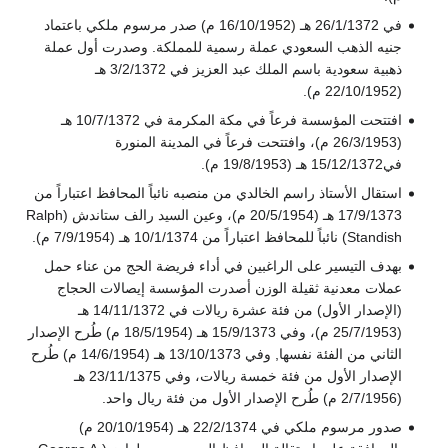
في 26/1/1372 هـ (16/10/1952 م) صدر مرسوم ملكي باعتماد
جنيه الذهب السعودي عملة رسمية للمملكة. وصدرت أول عملة
ذهبية سعودية باسم الملك عبد العزيز في 3/2/1372 هـ
(22/10/1952 م).
افتتحت المؤسسة فرعاً في مكة المكرمة في 10/7/1372 هـ
(26/3/1953 م)، وافتتحت فرعاً في المدينة المنورة
في15/12/1372 هـ (19/8/1953 م).
استقال الأستاذ راسم الخالدي من منصبه نائباً المحافظ اعتباراً من
17/9/1373 هـ (20/5/1954 م)، وعين السيد رالف ستاندش (Ralph
Standish) نائباً للمحافظ اعتباراً من 10/1/1374 هـ (7/9/1954 م).
بهدف التيسير على الراغبين في أداء فريضة الحج من عناء حمل
عملات معدنية ثقيلة الوزن أصدرت المؤسسة إيصالات الحجاج
(الإصدار الأول) من فئة عشرة ريالات في 14/11/1372 هـ
(25/7/1953 م)، وفي 15/9/1373 هـ (18/5/1954 م) طُرح الإصدار
الثاني من الفئة نفسها, وفي 13/10/1373 هـ (14/6/1954 م) طُرح
الإصدار الأول من فئة خمسة ريالات، وفي 23/11/1375 هـ
(2/7/1956 م) طُرح الإصدار الأول من فئة ريال واحد.
صدور مرسوم ملكي في 22/2/1374 هـ (20/10/1954 م)