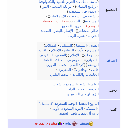
مدينة الملك عبد العزيز للعلوم والتكنولوجيا
برنامج الفضاء
الرعاية الصحية
الدين
المجتمع
الإسلام في السعودية
الشيعة في السعودية
الإسماعيلية
المسيحية
الحج
إحصائيات
الاقتصاد
الديمغرافيا
دروب الحجيج
قطار المشاعر
الإتجار بالبشر
السمنة
الجريمة
عقوية الزنى
الفنون
السينما
الممثلين
الممثلات
المسرح
الأدب
المطبخ
الإسلام
اللغات
اللهجات
الإعلام
الصحف
التلفزيون
المواقع
الموسيقى
العطلات العامة
الثقافة
الرياضة
كرة القدم
الاتحاد
الدوري
قالب
الهدافون
التلفزيون
الجامعات والكليات
البحث العلمي
العلم
النشيد
الشهادة (الشعار)
العرضة النجدية
الدلة
رموز
الزي الوطني السعودي
التاريخ المفصل الوحيد للسعودية
(ڤاسلييڤ)
المملكة
الدولة السعودية الأولى
كتب
تاريخ آل سعود، ناصر السعيد
تصنيف
بوابة
مشروع المعرفة