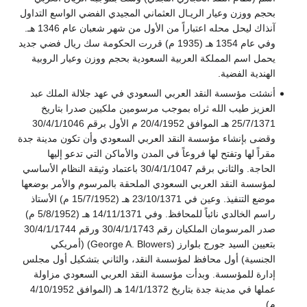
بحجم ووزن وعيار الريـال العثماني المجيدي الفضي الواسع التداول
آنذاك ليحل محله اعتباراً من الأول من شهر شعبان عام 1346 هـ.
وفي عام 1354 هـ (1935 م) قررت الحكومة سك ريال فضي جديد
يحمل اسم المملكة العربية السعودية بحجم ووزن وعيار الروبية
الهندية الفضية.
أنشئت مؤسسة النقد العربي السعودي في عهد جلالة الملك عبد
العزيز طيب الله ثراه بموجب مرسومين ملكيين صدرا بتاريخ
25/7/1371 هـ الموافق 20/4/1952 م الأول برقم 30/4/1/1046
وقضى بإنشاء مؤسسة النقد العربي السعودي وأن تكون مدينة جدة
مقراً لها وتفتح لها فروعاً في المدن والأماكن التي تدعو إليها
الحاجة. والثاني برقم 30/4/1/1047 باعتماد وثيقة النظام الأساسي
لمؤسسة النقد العربي السعودي الملحقة بالمرسوم والأمر بوضعها
موضع التنفيذ. وعين في 23/10/1371 هـ (15/7/1952 م) الأستاذ
راسم الخالدي نائباً للمحافظ. وفي 14/11/1371 هـ (5/8/1952 م)
صدر المرسومان الملكيان رقم 30/4/1/1743 ورقم 30/4/1/1744
بتعيين السيد جورج بلوارز (George A. Blowers) (أمريكي
الجنسية) أول محافظ لمؤسسة النقد، والثاني بتشكيل أول مجلس
إدارة للمؤسسة. وبدأت مؤسسة النقد العربي السعودي مزاولة
عملها في مدينة جدة بتاريخ 14/1/1372 هـ (الموافق 4/10/1952
م).