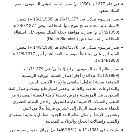
في عام 1377 هـ (1958 م) صدر الجنيه الذهبي السعودي باسم
الملك سعود.
صدر مرسوم ملكي في 26/7/1377 هـ (15/2/1958 م) بتعيين
الأستاذ عابد محمد صالح شيخ نائباً للمحافظ، وفي 28/7/1377 هـ
(17/2/1958 م) صدرت موافقة جلالة الملك سعود على استقالة
المحافظ رالف ستاندش (Ralph Standish).
صدر مرسوم ملكي في 29/2/1378 هـ (14/9/1958 م) بتعيين
السيد أنور علي محافظاً لمؤسسة النقد اعتباراً من 12/9/1377 هـ
(1/4/1958 م).
صدر نظام النقد السعودي الرابع (الحالي) في 1/7/1379 هـ
(31/12/1959 م) الذي أجاز إصدار العملة الورقية الرسمية
المتمتعة بصفة التداول القانوني والإبراء الكامل للديون
والمدفوعات الخاصة والعامة، وحصر امتياز طبع وسك وإصدار النقد
السعودي في المؤسسة وفرض تغطية كاملة للعملة المصدرة من
الذهب والعملات الأجنبية القابلة للتحويل. وادخل النظام العشري
للعملة بحيث قسم الريال إلى عشرين قرشاً بدلاً من اثنين
وعشرين قرشاً. وأبطل نظام النقد الجديد التعامل بالجنيه السعودي
والذهب وإيصالات الحجاج والريالات المعدنية.
طرحت في 1/1/1381 هـ (14/6/1961 م) أوراق نقدية رسمية من