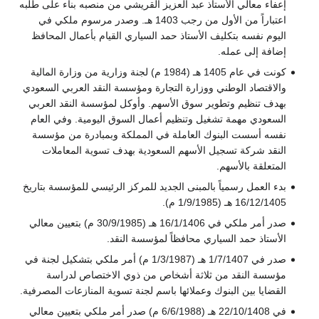
إعفاء معالي الأستاذ عبد العزيز القريشي من منصبه بناء على طلبه
اعتباراً من الأول من رجب 1403 هـ. وصدر مرسوم ملكي في
اليوم نفسه بتكليف الأستاذ حمد السياري القيام بأعمال المحافظ
إضافة إلى عمله.
كونت في عام 1405 هـ (1984 م) لجنة وزارية من وزارة المالية
والاقتصاد الوطني ووزارة التجارة ومؤسسة النقد العربي السعودي
بهدف تنظيم وتطوير سوق الأسهم. وأوكل لمؤسسة النقد العربي
السعودي مهمة تشغيل وتنظيم أعمال السوق اليومية. وفي العام
نفسه أسست البنوك العاملة في المملكة وبمبادرة من مؤسسة
النقد شركة تسجيل الأسهم السعودية بهدف تسوية المعاملات
المتعلقة بالأسهم.
بدء العمل رسمياً بالمبنى الجديد للمركز الرئيسي للمؤسسة بتاريخ
16/12/1405 هـ (1/9/1985 م).
صدر أمر ملكي في 16/1/1406 هـ (30/9/1985 م) بتعيين معالي
الأستاذ حمد السياري محافظاً لمؤسسة النقد.
صدر في 1/7/1407 هـ (1/3/1987 م) أمر ملكي بتشكيل لجنة في
مؤسسة النقد من ثلاثة أشخاص من ذوي الاختصاص لدراسة
القضايا بين البنوك وعملائها باسم لجنة تسوية المنازعات المصرفية.
في 22/10/1408 هـ (6/6/1988 م) صدر أمر ملكي بتعيين معالي