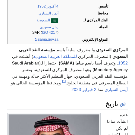
تأسس
4 أكتوبر
1952
محافظ
أيمن السياري
البنك المركزي لـ
السعودية
العملة
ريال سعودي
SAR (
ISO 4217
)
الموقع الإلكتروني
sama.gov.sa
المركزي السعودي
والمعروف سابقاً باسم
مؤسسة النقد العربي
السعودي
(المصرف المركزي
للمملكة العربية السعودية
) أنشئت في
1952
. وتعرف أيضا باسم
ساما (SAMA)
اختصارا لـ(
rabian
A
audi
S
A
onetary
M
gency) وهو المصرف المركزي للسعودية، وتعتبر
مؤسسة النقد العربي السعودي، جهاز التنظيم الأكثر جديّة ومهنية في
[1]
القطاع المصرفي في منطقة الخليج.
ومحافظ المؤسسة الحالي هو
أيمن السياري
منذ
2 فبراير
2023
تاريخ
عندما
انشأت ساما
لم يكن
للمملكة اية