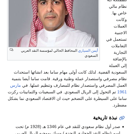
نظام مالي
خاص بها.
وكانت
العملات
الاجنبية
تستعمل في
التعاملات
أيمن السياري
المحافظ الحالي لمؤسسة النقد العربي
التجارية
السعودي
بالإضافة
إلى العملة
السعودية الفضية. لذلك كانت أولى مهام ساما بعد انشائها استحداث
نظام مصرفي واستصدار عملة وطنية ورقية. قامت ساما أيضا بتنمية
العمل المصرفي واستصدار نظام للمصارف وتنظيم عملها. في
مارس
1961
تم التحول إلى الريال السعودي. في السبعينات والثمانينات ركزت
ساما على السيطرة على التضخم حيث ان الاقتصاد السعودي نما بشكل
مضطرد.
نبذة تاريخية
صدر أول نظام سعودي للنقد في عام 1346 هـ (1928 م) تحت
اسم (نظام النقد الحجازي النجدي) وسك بموجبه الريال العربي