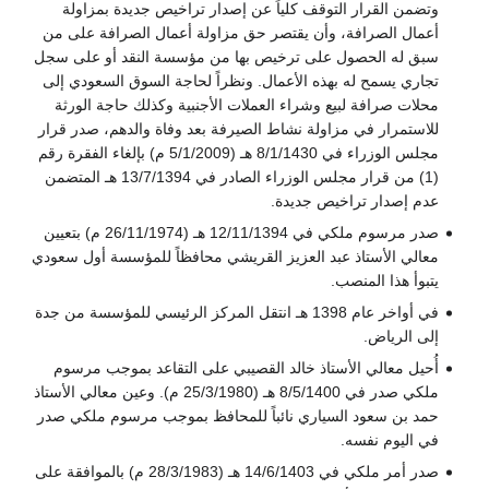
وتضمن القرار التوقف كلياً عن إصدار تراخيص جديدة بمزاولة
أعمال الصرافة، وأن يقتصر حق مزاولة أعمال الصرافة على من
سبق له الحصول على ترخيص بها من مؤسسة النقد أو على سجل
تجاري يسمح له بهذه الأعمال. ونظراً لحاجة السوق السعودي إلى
محلات صرافة لبيع وشراء العملات الأجنبية وكذلك حاجة الورثة
للاستمرار في مزاولة نشاط الصيرفة بعد وفاة والدهم، صدر قرار
مجلس الوزراء في 8/1/1430 هـ (5/1/2009 م) بإلغاء الفقرة رقم
(1) من قرار مجلس الوزراء الصادر في 13/7/1394 هـ المتضمن
عدم إصدار تراخيص جديدة.
صدر مرسوم ملكي في 12/11/1394 هـ (26/11/1974 م) بتعيين
معالي الأستاذ عبد العزيز القريشي محافظاً للمؤسسة أول سعودي
يتبوأ هذا المنصب.
في أواخر عام 1398 هـ انتقل المركز الرئيسي للمؤسسة من جدة
إلى الرياض.
أُحيل معالي الأستاذ خالد القصيبي على التقاعد بموجب مرسوم
ملكي صدر في 8/5/1400 هـ (25/3/1980 م). وعين معالي الأستاذ
حمد بن سعود السياري نائباً للمحافظ بموجب مرسوم ملكي صدر
في اليوم نفسه.
صدر أمر ملكي في 14/6/1403 هـ (28/3/1983 م) بالموافقة على