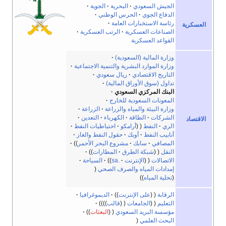
الجيش السعودي
البحرية
الجوية
الدفاع الجوي
الحرس الوطني
رئاسة الاستخبارات العامة
العسكرية
الصناعات العسكرية
الرتب العسكرية
القواعد العسكرية
وزارة المالية (السعودية)
وزارة الموارد البشرية والتنمية الاجتماعية
التاريخ الاقتصادي
ريال سعودي
تداول (سوق الأوراق المالية)
البنك المركزي السعودي
المعونات السعودية للخارج
وزارة البيئة والمياه والزراعة
الزراعة
الشركات
الطاقة
الكهرباء
التعدين
الاقتصاد
الري
النفط
أرامكو
احتياطيات النفط
أنابيب النفط
أوبك
حقول النفط والغاز
المصافي
سابك
مشروع البحر الأحمر
النقل
شبكة الطرق
المطارات
الاتصالات
الإنترنت
.sa
السياحة
إمدادات المياه والصرف الصحي
تحلية المياه
الرقابة
على الإنترنت
الديموغرافيا
التعليم
الجامعات
قالب
مؤسسة البريد السعودي
البعثات
البحث العلمي