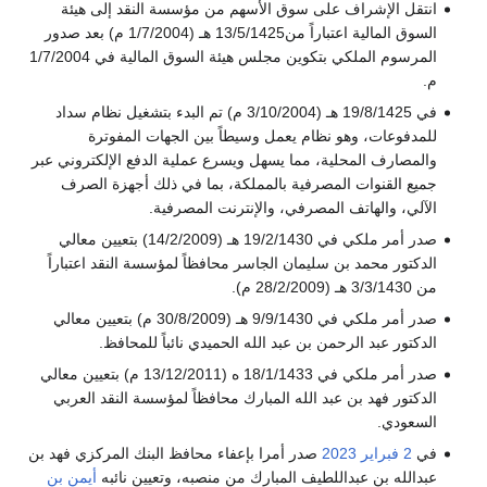
انتقل الإشراف على سوق الأسهم من مؤسسة النقد إلى هيئة
السوق المالية اعتباراً من13/5/1425 هـ (1/7/2004 م) بعد صدور
المرسوم الملكي بتكوين مجلس هيئة السوق المالية في 1/7/2004
م.
في 19/8/1425 هـ (3/10/2004 م) تم البدء بتشغيل نظام سداد
للمدفوعات، وهو نظام يعمل وسيطاً بين الجهات المفوترة
والمصارف المحلية، مما يسهل ويسرع عملية الدفع الإلكتروني عبر
جميع القنوات المصرفية بالمملكة، بما في ذلك أجهزة الصرف
الآلي، والهاتف المصرفي، والإنترنت المصرفية.
صدر أمر ملكي في 19/2/1430 هـ (14/2/2009) بتعيين معالي
الدكتور محمد بن سليمان الجاسر محافظاً لمؤسسة النقد اعتباراً
من 3/3/1430 هـ (28/2/2009 م).
صدر أمر ملكي في 9/9/1430 هـ (30/8/2009 م) بتعيين معالي
الدكتور عبد الرحمن بن عبد الله الحميدي نائباً للمحافظ.
صدر أمر ملكي في 18/1/1433 ه (13/12/2011 م) بتعيين معالي
الدكتور فهد بن عبد الله المبارك محافظاً لمؤسسة النقد العربي
السعودي.
في
2 فبراير
2023
صدر أمرا بإعفاء محافظ البنك المركزي فهد بن
عبدالله بن عبداللطيف المبارك من منصبه، وتعيين نائبه
أيمن بن