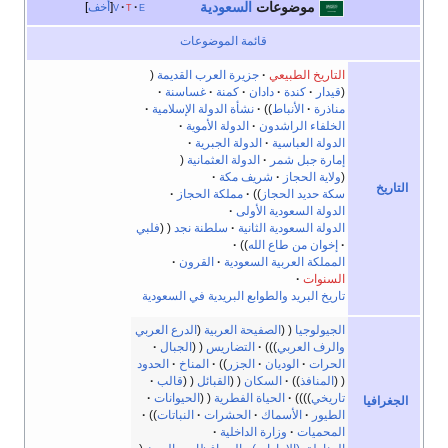
موضوعات
السعودية
e
t
v
أخف
قائمة الموضوعات
التاريخ الطبيعي
جزيرة العرب القديمة
قيدار
كندة
دادان
كمنة
غساسنة
مناذرة
الأنباط
نشأة الدولة الإسلامية
الخلفاء الراشدون
الدولة الأموية
الدولة العباسية
الدولة الجبرية
إمارة جبل شمر
الدولة العثمانية
ولاية الحجاز
شريف مكة
التاريخ
سكة حديد الحجاز
مملكة الحجاز
الدولة السعودية الأولى
الدولة السعودية الثانية
سلطنة نجد
فلبي
إخوان من طاع الله
المملكة العربية السعودية
القرون
السنوات
تاريخ البريد والطوابع البريدية في السعودية
الجيولوجيا
الصفيحة العربية
(
الدرع العربي
والرف العربي
)
التضاريس
الجبال
الحرات
الوديان
الجزر
المناخ
الحدود
المنافذ
السكان
القبائل
قالب
تاريخي
الحياة الفطرية
الحيوانات
الجغرافيا
الطيور
الأسماك
الحشرات
النباتات
المحميات
وزارة الداخلية