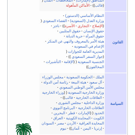
المناطق (الإمارات)
المحافظات
المدن
قالب
الأماكن المأهولة
النظام الأساسي (الدستور)
وزارة العدل (السعودية)
القضاء السعودي
الإصلاح
التجاري
الأسرة
ناجز
حقوق الإنسان
حقوق المثليين
حقوق المرأة
حرية الديانة
هيئة الأمر بالمعروف والنهي عن المنكر
القانون
الإعدام في السعودية
المديرية العامة للجوازات
جواز السفر السعودي
الجنسية السعودية
الإقامة
التأشيرات
المخالفون
الملك
الحكومة السعودية
مجلس الوزراء
آل سعود
هيئة البيعة
رئاسة أمن الدولة
مجلس الأمن الوطني السعودي
وزارة الخارجية السعودية
وزراء الخارجية
العلاقات الخارجية
قالب
وزارة الداخلية
مجلس الشورى
السياسة
العلاقات الخارجية
البرنامج النووي
الحدود
الإمارات
قطر
البحرين
الكويت
المحايدة الكويتية
العراق
المحايدة العراقية
الأردن
مصر
السودان
إرتريا
اليمن
عُمان
نيوم