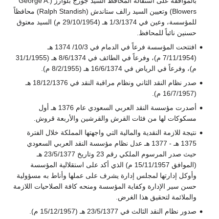
بالموافقة على استقالة المحافظ السيد جورج بلوارز (George A.
Blowers) وتعيين السيد رالف ستاندش (Ralph Standish) محافظاً
للمؤسسة، وعين في 1/3/1374 هـ (29/10/1954 م) السيد معتوق
حسنين نائباً للمحافظ.
افتتحت المؤسسة فرعاً في الدمام في 10/3/ 1374 هـ
(7/11/1954 م)، وفرعاً في الطائف في 8/6/1374 هـ (31/1/1955
م)، وفرعاً في الرياض في 16/6/1374 هـ (8/2/1955 م).
صدر نظام النقد الثاني ونظام مراقبة النقد في 18/12/1376 هـ
(16/7/1957 م).
أصدرت مؤسسة النقد العربي السعودي عام 1376 هـ أول
مسكوكات لها من فئات القرش والقرشين والأربعة قروش.
نتيجة للازمة النقدية والمالية التي واجهتها المملكة خلال الفترة
1375 هـ - 1377 هـ عدل نظام مؤسسة النقد العربي السعودي
حيث صدر المرسوم الملكي رقم 23 وتاريخ 23/5/1377 هـ
(الموافق 15/11/1957 م) الذي أكد على استقلالية المؤسسة
وأوكل إدارتها لمجلس إدارة يشرف على عملها وأناط به مسؤولية
حسن سير الإدارة وكفاية المؤسسة ومنحه كافة الصلاحيات اللازمة
والملائمة لتحقيق هذا الغرض.
صدور نظام النقد الثالث في 23/5/1377 هـ (15/12/1957 م).