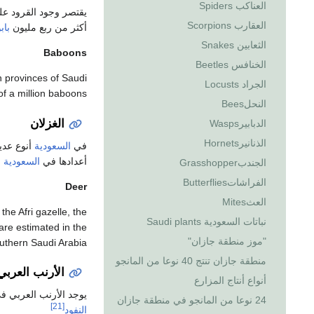
العناكب Spiders
يقتصر وجود القرود ع
العقارب Scorpions
أكثر من ربع مليون
باب
الثعابين Snakes
Baboons
الخنافس Beetles
n provinces of Saudi
الجراد Locusts
 of a million baboons
النحلBees
الغزلان
الدبابيرWasps
الذنانيرHornets
في
السعودية
أنوع عدي
أعدادها في
السعودية
ب
الجندبGrasshopper
الفراشاتButterflies
Deer
العثMites
he Afri gazelle, the
نباتات السعودية Saudi plants
are estimated in the
"موز منطقة جازان"
uthern Saudi Arabia
منطقة جازان تنتج 40 نوعا من المانجو
الأرنب العربي
أنواع أنتاج المزارع
يوجد الأرنب العربي 
24 نوعا من المانجو في منطقة جازان
[21]
النفود