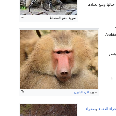
بالها ويبلغ تعدادها
صورة الضبع المخطط
Arabia
تقدر
In
صورة
لقرد البابون
اء الدهناء
و
صحراء