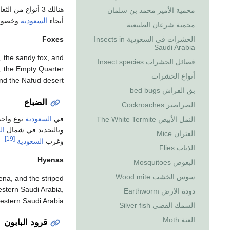
هنالك 3 أنواع من الثعالب في
محمية الأمير محمد بن سلمان
أنحاء
السعودية
وخصوص
محمية شرعان الطبيعية
Foxes
الحشرات في السعودية Insects in
Saudi Arabia
x, the sandy fox, and
فصائل الحشرات Insect species
a, the Empty Quarter
أنواع الحشرات
nd the Nafud desert
بق الفراش bed bugs
الضباع
الصراصير Cockroaches
في
السعودية
نوع واحد
النمل الأبيض The White Termite
وبالتحديد في شمال
ال
الفئران Mice
[19]
وغرب
السعودية
الذباب Flies
Hyenas
البعوض Mosquitoes
سوس الخشب Wood mite
ena, and the striped
estern Saudi Arabia,
دودة الارض Earthworm
western Saudi Arabia
السمك الفضي Silver fish
العتة Moth
قرود البابون