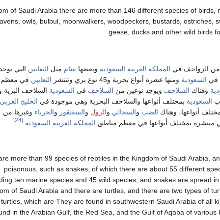
om of Saudi Arabia there are more than 146 different species of birds,
ravens, owls, bulbul, moonwalkers, woodpeckers, bustards, ostriches, s
geese, ducks and other wild birds f
المملكة العربية السعودية
وبعضها
سام
مثل
الثعابين
التي يوجد 
السعودية
ومنها عشرة أنواع بحرية و45 نوع بري وتنتشر
الثعابين
في معظم 
دية
وهناك
السلاحف
ويوجد نوعين من
السلاحف
في
السعودية
السلاحف البرية 
رب
السعودية
بمختلف أنواعها والسلاحف البحرية وهي موجودة في
الخليج العربي
ختلف أنواعها، وهناك
الضب
و
السحالي
و
الرول
و
السقنقور
و
الحرباء
وغيرها من
[24]
 منتشرة بمختلف أنواعها في معظم مناطق
المملكة العربية السعودية
are more than 99 species of reptiles in the Kingdom of Saudi Arabia, 
poisonous, such as snakes, of which there are about 55 different spec
uding ten marine species and 45 wild species, and snakes are spread in
om of Saudi Arabia and there are turtles, and there are two types of turt
 turtles, which are They are found in southwestern Saudi Arabia of all k
und in the Arabian Gulf, the Red Sea, and the Gulf of Aqaba of various 