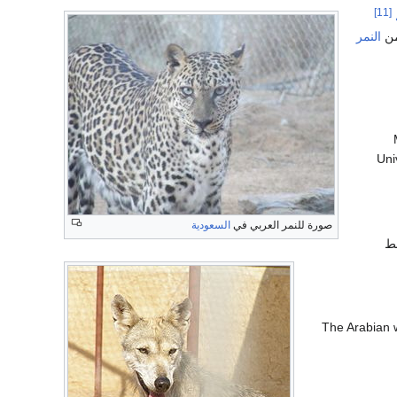
[11]
النمر
Uni
صورة للنمر العربي في
السعودية
ط
The Arabian w