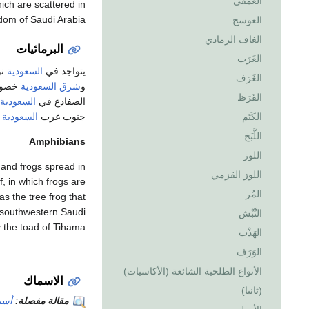
العَمْقى
hich are scattered in
gdom of Saudi Arabia
العوسج
الغاف الرمادي
البرمائيات
الغَرَب
يتواجد في
السعودية
نو
الغَرَف
و
شرق
السعودية
خصوص
القَرَظ
الضفادع في
السعودية
جنوب غرب
السعودية
و
الكَتَم
اللَّبَخ
Amphibians
اللوز
 and frogs spread in
اللوز القزمي
f, in which frogs are
المُر
s the tree frog that
n southwestern Saudi
النِّبْش
 the toad of Tihama
الهَذْب
الوَرَف
الأنواع الطلحية الشائعة (الأكاسيات)
الاسماك
(ثانيا)
مقالة مفصلة
:
أسم