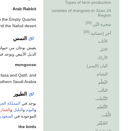
Types of farm production
Arab Rabbit
24 varieties of mangoes in Jizan
Region
in the Empty Quarter
[35]
شجرة البُن
and the Nafud desert
[36]
أخر إحصائية
النمس
الأثاب
يعيش نوعان من حيوا
الاثل
الذيل الأبيض ويوجد ف
الأراك
mongoose
البان (اليسر)
البشام
l-Hasa and Qatif, and
southern Saudi Arabia
البُطْم
التألب
الطيور
التَّنْضُب
يوجد في
المملكة العر
التَّنْعِيْم
و
البوم
و
البلبل
و
القمار
الثُّعْب
الموجودة في
السعودي
الجُمِّيْز
the birds