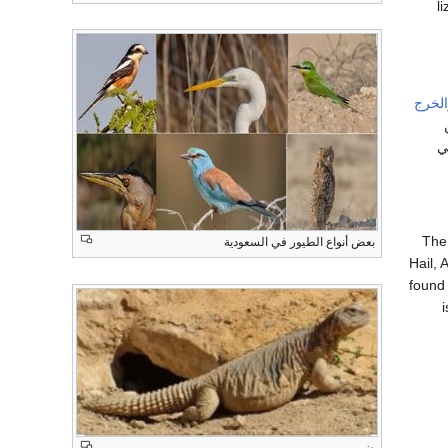
l
الخرج
ي
Ther
بعض أنواع الطيور في السعودية
Hail, 
found 
ضب