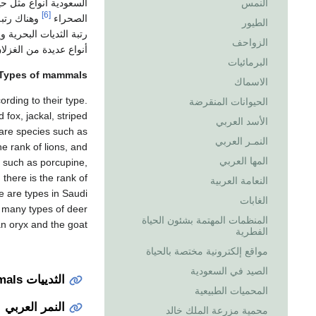
السعودية أنواع مثل ح
النمس
[6]
الصحراء
وهناك رتبة
الطيور
رتبة الثديات البحرية 
الزواحف
أنواع عديدة من الغزلا
البرمائيات
Types of mammals
الاسماك
rding to their type.
الحيوانات المنقرضة
fox, jackal, striped
الأسد العربي
 are species such as
النمـر العربي
e rank of lions, and
المها العربي
s such as porcupine,
 there is the rank of
النعامة العربية
e are types in Saudi
الغابات
e many types of deer
المنظمات المهتمة بشئون الحياة
an oryx and the goat
الفطرية
مواقع إلكترونية مختصة بالحياة
الصيد في السعودية
الثدييات Mammals
المحميات الطبيعية
النمر العربي
محمية مزرعة الملك خالد