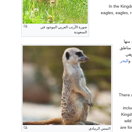
In the Kingd
eagles, eagles, 
صورة الأرنب العربي الموجود في
السعودية
منها
مناطق
وهي
و
البحر
There 
incl
Kingd
wild
are fo
النمس الرمادي