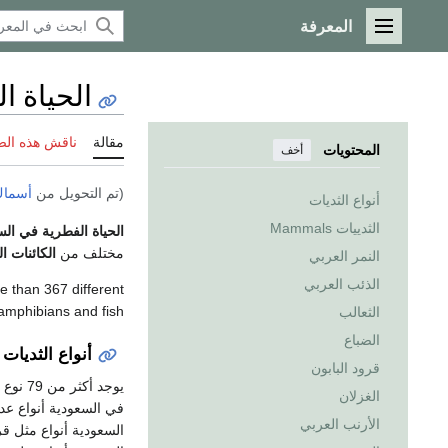
المعرفة
القائمة الرئيسية
الحياة ا
مقالة
ناقش هذه ال
المحتويات
أخف
(تم التحويل من
أسماك
أنواع الثديات
الثدييات Mammals
الحياة الفطرية في الس
مختلف من
الكائنات ال
النمر العربي
الذئب العربي
re than 367 different
amphibians and fish.
الثعالب
الضباع
أنواع الثديات
قرود البابون
يوجد أكثر من 79 نوع من الثدييات البرية في السعودية، وتختلف رتبها وتصنيفاتها داخل
الغزلان
في السعودية أنواع عدي
الأرنب العربي
السعودية أنواع مثل قر