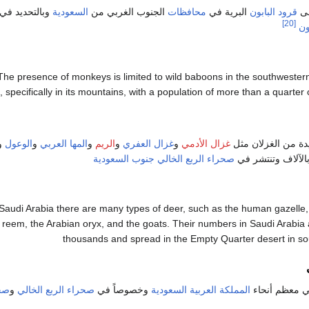
لى
قرود البابون
البرية في
محافظات
الجنوب الغربي من
السعودية
وبالتحديد في ج
[20]
ون
The presence of monkeys is limited to wild baboons in the southwester
, specifically in its mountains, with a population of more than a quarter
دة من الغزلان مثل
غزال الأدمي
و
غزال العفري
و
الريم
و
المها العربي
و
الوعول
و
الآلاف وتنتشر في
صحراء الربع الخالي
جنوب
السعودية
 Saudi Arabia there are many types of deer, such as the human gazelle, t
reem, the Arabian oryx, and the goats. Their numbers in Saudi Arabia 
thousands and spread in the Empty Quarter desert in so
في معظم أنحاء
المملكة العربية السعودية
وخصوصاً في
صحراء الربع الخالي
و
صحر