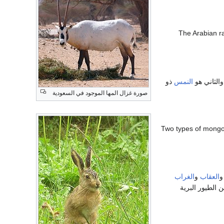
The Arabian ra
والثاني هو
النمس
ذو
صورة غزال المها الموجود في السعودية
Two types of mongoos
العقاب
و
الغراب
 الطيور البرية