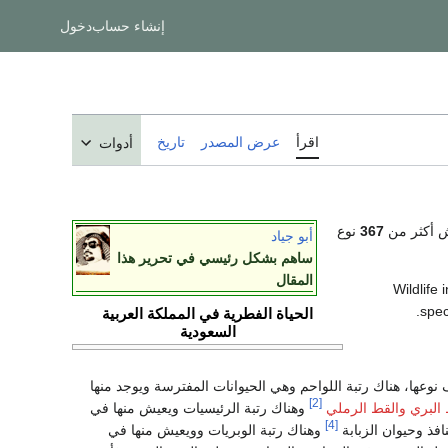
إنشاء حساب
دخول
اقرأ
عرض المصدر
تاريخ
أدوات
 أكثر من
367
نوع
أبو جياد
ساهم بشكل رئيسي في تحرير هذا
المقال
Wildlife
spec
الحياة الفطرية في المملكة العربية
السعودية
 نوعها، هناك رتبة اللواحم وهي الحيوانات المفترسة ويوجد منها
[2]
البري
والقط الرملي
وهناك رتبة الرئيسيات ويعيش منها في
[4]
افذ وحيوان الزبابة
وهناك رتبة الوبريات وويعيش منها في