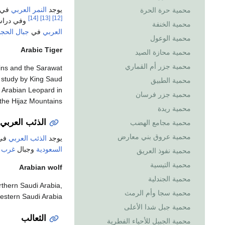
يوجد
النمر العربي
في
محمية حرة الحرة
[14]
[13]
[12]
وفي درا
محمية الخنفة
العربي
في
جبال الحجا
محمية الوعول
Arabic Tiger
محمية محازة الصيد
محمية جزر أم القماري
ins and the Sarawat
 study by King Saud
محمية الطبيق
he Arabian Leopard in
محمية جزر فرسان
the Hijaz Mountains.
محمية ريدة
الذئب العربي
محمية مجامع الهضب
محمية عروق بني معارض
يوجد
الذئب العربي
في 
السعودية
وجبال
غرب
محمية نفوذ العريق
محمية التيسية
Arabian wolf
محمية الجندلية
rthern Saudi Arabia,
محمية سجا وأم الرمث
western Saudi Arabia
محمية جبل شدا الأعلى
الثعالب
محمية الجبيل للأحياء الفطرية