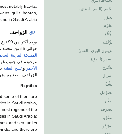
الحَمَاط البري
 most notably hawks,
الحُمر (التمر الهندي)
wans, gulls, hoards,
الحَوْر
ound in Saudi Arabia
الخَزَم
الزواحف
الرٌّقَّع
يوجد أكثر من 99 نوع من الزواحف في
الرَّنْف
حوالي 55 نوع مختلف في
الزيتون البري (العتم)
المملكة العربية السعو
السدر (النبق)
موجودة في جنوب غ
السَّرْح
الأحمر
و
خليج العقبة
بم
الزواحف الصغيرة وهي
السيال
الشَّدْن
Reptiles
الصَّوْمل
and some of them are
الضَّبِر
ies in Saudi Arabia,
الضرف
 most regions of the
les in Saudi Arabia:
الضِّرْو
inds, and sea turtles
العَرْعَر
kinds, and there are