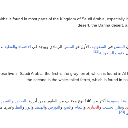
bbit is found in most parts of the Kingdom of Saudi Arabia, especially 
desert, the Dahna desert, 
ن
النمس
في
السعودية
، الأول هو
النمس
الرمادي ويوجد في
الاحساء
و
القطيف
، 
[22]
ي
جنوب
السعودية
e live in Saudi Arabia, the first is the gray ferret, which is found in A
the second is the white-tailed ferret, which is found in 
بية السعودية
أكثر من 146 نوع مختلف من الطيور ومن أبرزها
الصقور
و
النسور
و
ي
و
نقار الخشب
و
الحبارى
و
النعام
و
البجع
و
النورس
و
الهدهد
و
الوز
و
البط
وغيرها من
[23]
ة