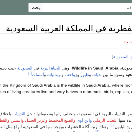
بحث
لفطرية في المملكة العربية السعودية
صفحة
 السعودية
)
عودية
،
Wildlife in Saudi Arabia
، وهي
الحياة البرية
في
السعودية
حيث يعيش
[1]
حية
وتتنوع ما بين
ثديات
و
طيور
و
زواحف
و
برمائيات
و
أسماك
 in the Kingdom of Saudi Arabia is the wildlife in Saudi Arabia, where mo
ies of living creatures live and vary between mammals, birds, reptiles, 
الثدييات
باختلاف
دة منها
الثعلب الرملي
وابن آوى
والضبع المخطط
وغرير العسل
والنمس
والقط 
[3]
ود البابون
وهناك رتبة آكلة الحشرات ويوجد منها في السعودية أنواع مثل القن
[5]