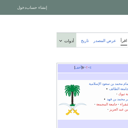
إنشاء حساب
دخول
اقرأ
عرض المصدر
تاريخ
أدوات
e
t
v
أخف
مام محمد بن سعود الإسلامية
امعة الطائف
•
ة تبوك
ير محمد بن فهد
•
قراء
جامعة المجمعة
ن عبد العزيز