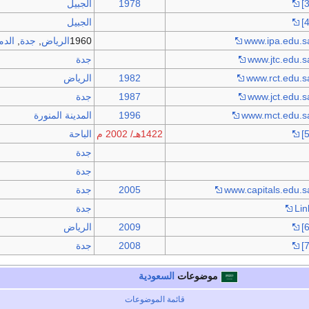
[3
1978
الجبيل
[4
الجبيل
www.ipa.edu.s
1960
الرياض
,
جدة
,
الدم
www.jtc.edu.s
جدة
www.rct.edu.s
1982
الرياض
www.jct.edu.s
1987
جدة
www.mct.edu.s
1996
المدينة المنورة
[5
1422هـ/ 2002 م
الباحة
جدة
جدة
www.capitals.edu.s
2005
جدة
Lin
جدة
[6
2009
الرياض
[7
2008
جدة
موضوعات
السعودية
قائمة الموضوعات