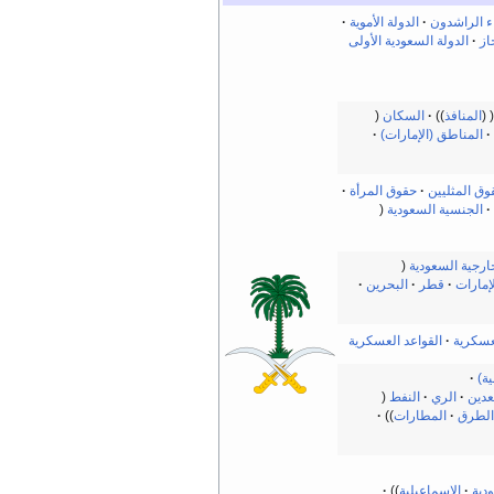
ء الراشدون
الدولة الأموية
از
الدولة السعودية الأولى
المنافذ
السكان
المناطق (الإمارات)
وق المثليين
حقوق المرأة
الجنسية السعودية
ارجية السعودية
لإمارات
قطر
البحرين
عسكرية
القواعد العسكرية
ية)
عدين
الري
النفط
الطرق
المطارات
دية
الإسماعيلية