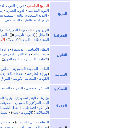
التاريخ الطبيعي
جزيرة العرب القد
الدولة العباسية
الدولة الجبرية
إم
التاريخ
الدولة السعودية الثانية
سلطنة نج
تاريخ البريد والطوابع البريدية في ال
الجيولوجيا
الصفيحة العربية
(
الدرع
القبائل
قالب
تاريخي
الحيا
الجغرافيا
المحافظات
المدن
قالب
الأم
النظام الأساسي (الدستور)
وزارة ا
حرية الديانة
هيئة الأمر بالمعروف و
القانون
الإقامة
التأشيرات
المخالفون
الملك
الحكومة السعودية
مجلس ال
وزراء الخارجية
العلاقات الخارجية
السياسة
الكويت
المحايدة الكويتية
العراق
الجيش السعودي
البحرية
الجوية
العسكرية
وزارة المالية (السعودية)
وزارة المو
البنك المركزي السعودي
المعونات 
الاقتصاد
أرامكو
احتياطيات النفط
أنابيب 
الاتصالات
الإنترنت
.sa
السياح
الرقابة
على الإنترنت
الديموغرا
مدينة الملك عبد العزيز للعلوم والتك