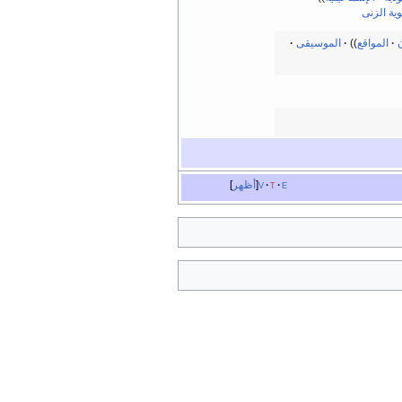
ية الزنى
المواقع
الموسيقى
e
t
v
أظهر