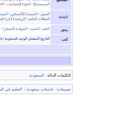
المجتمع
المسيحية
الحج
إحصائيات
الا
الفنون
السينما
الممثلين
الممث
الثقافة
العطلات العامة
الرياضة
كرة الق
العلم
النشيد
الشهادة (الشعار)
رموز
التاريخ المفصل الوحيد للسعودية
(ڤا
كتب
الكلمات الدالة:
السعودية
تصنيفات
:
جامعات سعودية
التعليم في ال