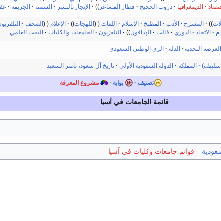
قتصاد
الديمغرافيا
دروب الحجيج
قطار المشاعر
الإتجار بالبشر
السمنة
الجريمة
عقو
لات
المسرح
الأدب
المطبخ
الإسلام
اللغات
اللهجات
الإعلام
الصحف
التلفزيون
دم
الاتحاد
الدوري
قالب
الهدافون
التلفزيون
الجامعات والكليات
البحث العلمي
العرضة النجدية
الدلة
الزي الوطني السعودي
سلييڤ)
المملكة
الدولة السعودية الأولى
تاريخ آل سعود، ناصر السعيد
تصنيف
بوابة
مشروع المعرفة
قائمة الجامعات في آسيا
سعودية
قوائم جامعات وكليات في آسيا