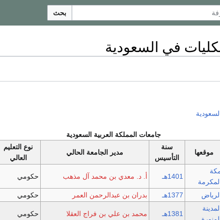
بحث
لكليات في السعودية
لسعودية
جامعات المملكة العربية السعودية
سنة
نوع التعليم
موقعها
مدير الجامعة الحالي
التأسيس
العالي
كة
1401هـ
أ. د. معدي بن محمد آل مذهب
حكومي
لمكرمة
لرياض
1377هـ
بدران بن عبدالرحمن العمر
حكومي
لمدينة
1381هـ
محمد بن علي بن فراج العقلا
حكومي
لمنورة