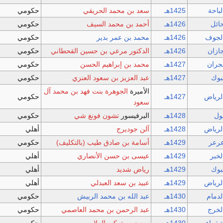
لباحة
1425هـ
سعد بن محمد الحريقي
حكومي
ائل
1426هـ
أحمد بن محمد السيف
حكومي
لجوف
1426هـ
محمد بن عمر بدير
حكومي
ازان
1426هـ
الدكتور مرعي بن حسين القحطاني
حكومي
جران
1427هـ
محمد بن إبراهيم الحسن
حكومي
بوك
1427هـ
عبد العزيز بن سعود العنزي
حكومي
الأميرة
الجوهرة بنت فهد بن محمد آل
لرياض
1427هـ
حكومي
سعود
ول
1428هـ
البرفيسور
تشون فونغ شي
حكومي
لرياض
1428هـ
آلن جوديرج
أهلي
رعر
1429هـ
أسامة بن صادق طيب (بالتكليف)
حكومي
لخبر
1429هـ
عيسى بن حسن الأنصاري
أهلي
بوك
1429هـ
رياض شديد
أهلي
لرياض
1429هـ
عبيد بن سعد العبدلي
أهلي
لدمام
1430هـ
عبد الله بن محمد الربيش
حكومي
لخرج
1430هـ
عبد الرحمن بن محمد العاصمي
حكومي