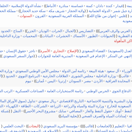
يمة
قيدار
كندة
دادان
كمنة
غساسنة
مناذرة
الأنباط
نشأة الدولة الإسلامية
الخلفا
ارة جبل شمر
الدولة العثمانية
ولاية الحجاز
شريف مكة
سكة حديد الحجاز
مملكة الحج
د
فلبي
إخوان من طاع الله
المملكة العربية السعودية
القرون
السنوات
سعودية
 العربي
والرف العربي
)
التضاريس
الجبال
الحرات
الوديان
الجزر
المناخ
الحدود
ة الفطرية
الحيوانات
الطيور
الأسماك
الحشرات
النباتات
المحميات
وزارة الداخلية
اكن المأهولة
لعدل (السعودية)
القضاء السعودي
الإصلاح
التجاري
الأسرة
ناجز
حقوق الإنسان
حق
النهي عن المنكر
الإعدام في السعودية
المديرية العامة للجوازات
جواز السفر السعودي
وزراء
آل سعود
هيئة البيعة
رئاسة أمن الدولة
مجلس الأمن الوطني السعودي
وزارة الخ
قالب
وزارة الداخلية
مجلس الشورى
العلاقات الخارجية
البرنامج النووي
الحدود
ا
المحايدة العراقية
الأردن
مصر
السودان
إرتريا
اليمن
عُمان
نيوم
الدفاع الجوي
الحرس الوطني
رئاسة الاستخبارات العامة
الصناعات العسكرية
الرتب ال
ارد البشرية والتنمية الاجتماعية
التاريخ الاقتصادي
ريال سعودي
تداول (سوق الأوراق المال
السعودية للخارج
وزارة البيئة والمياه والزراعة
الزراعة
الشركات
الطاقة
الكهرباء
الت
النفط
أوبك
حقول النفط والغاز
المصافي
سابك
مشروع البحر الأحمر
النقل
شبكة 
ة
إمدادات المياه والصرف الصحي
تحلية المياه
فيا
التعليم
الجامعات
قالب
مؤسسة البريد السعودي
البعثات
البحث العلمي
نولوجيا
برنامج الفضاء
الرعاية الصحية
الدين
الإسلام في السعودية
الشيعة في السعو