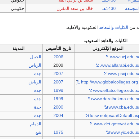
قراء
1430هـ
سعيد بن تركي الملا
حكومي
لمجمعة
1430هـ
خالد بن سعد المقرن
حكومي
د من
الكليات
والمعاهد
الحكومية والأهلية.
الكليات والعاهد السعودية
الموقع الإلكتروني
تاريخ التأسيس
المدينة
www.ucj.edu.s
2006
الجبيل
www.alfarabi.edu.sa
2009
الرياض
www.pscj.edu.s
2007
جدة
http://www.globalcolleges.org
]
2007
الرياض
www.effatcollege.edu.s
1999
جدة
www.daralhekma.edu.s
1999
جدة
www.cba.edu.s
2000
جدة
fo.sv.net/psaa/Default.as
2004
جدة
www.dct.gotevot.edu.s
الدمام
www.yic.edu.s
1975
ينبع