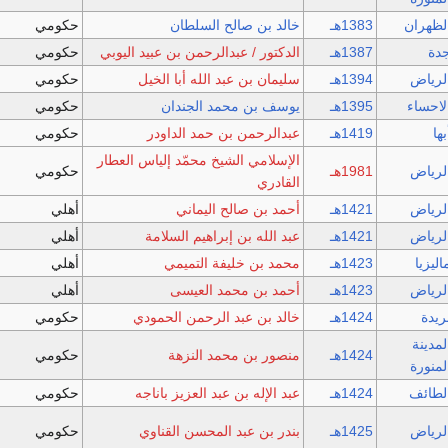
لظهران
1383هـ
خالد بن صالح السلطان
حكومي
دة
1387هـ
الدكتور / عبدالرحمن بن عبيد اليوبي
حكومي
لرياض
1394هـ
سليمان بن عبد الله أبا الخيل
حكومي
لاحساء
1395هـ
يوسف بن محمد الجندان
حكومي
بها
1419هـ
عبدالرحمن بن حمد الداودر
حكومي
الإسلامي الشيخ محمّد إلياس العطار
لرياض
1981هـ
حكومي
القادري
لرياض
1421هـ
أحمد بن صالح اليماني
أهلي
لرياض
1421هـ
عبد الله بن إبراهيم السلامة
أهلي
اليزيا
1423هـ
محمد بن خليفة التميمي
أهلي
لرياض
1423هـ
أحمد بن محمد العيسى
أهلي
ريدة
1424هـ
خالد بن عبد الرحمن الحمودي
حكومي
لمدينة
1424هـ
منصور بن محمد النزهة
حكومي
لمنورة
لطائف
1424هـ
عبد الإله بن عبد العزيز باناجه
حكومي
لرياض
1425هـ
بندر بن عبد المحسن القناوي
حكومي