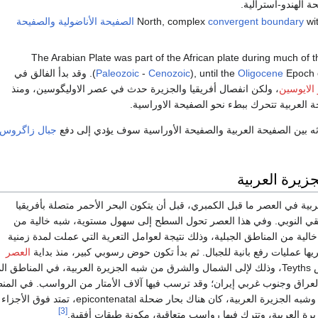
 الهندو-أسترالية.
wit
convergent boundary
الصفيحة الأناضولية
والصفيحة
The Arabian Plate was part of the African plate during much of 
Oligocene
), until the
Cenozoic
-
Paleozoic
(
Epoch of the Cenozoic Era. وقد بدأ الفالق في
الايوسين
، ولكن انفصال أفريقيا والجزيرة حدث في عصر الاوليگوسين، ومنذ
 العربية تتحرك ببطء نحو الصفيحة الاوراسية.
ه بين الصفيحة العربية والصفيحة الأوراسية سوف يؤدي إلى دفع
جبال زاگروس
جزيرة العربية
بية في العصر ما قبل الكمبري، قبل أن يتكون البحر الأحمر متصلة بأفريقيا
قي النوبي. وفي هذا العصر تحول السطح إلى سهول مستوية، شبه خالية من
خالية من المناطق الجبلية، وذلك نتيجة لعوامل التعرية التي عملت لمدة زمنية
ها عمليات رفع بانية للجبال. ثم بدأ تكون حوض رسوبي كبير، منذ بداية
العصر
، يسمى تيثس Teyths، وذلك لإلى الشمال والشرق من شبه الجزيرة العربية، في المناطق 
 العراق وجنوب غربي إيران؛ وقد ترسب فيها آلاف الأمتار من الرواسب. في المن
الواقعة بين بحر تيثس وشبه الجزيرة العربية، كان هناك بحار ضحلة epicontenatal، تمتد فوق الأجزاء
[3]
رة العربية، وتترك فيها رواسب متعاقبة، مكونة طبقات أفقية.