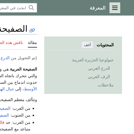
المعرفة
القائمة الرئيسية
الصفيحة 
مقالة
ناقش هذه ال
المحتويات
أخف
(تم التحويل من
الدرع 
جيولوجيا الجزيرة العربية
الدرع العربي
الصفيحة العربية
هي وا
والتي تتحرك باتجاه ا
الرف العربي
حدوث اندماج بين السل
ملاحظات
الأوسط
، إلى
جبال الهيم
وتتألف معظم الصفيحة
من الغرب:
الصفيح
من الجنوب:
الصفي
من الغرب: حد
فال
متباعد مع الصفيح