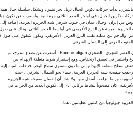
اشيري، بدأت حركات تكوين الجبال تزيل بحر تيثس، وتشكل سلسلة جبال هملايا
ات تكوين الجبال، في أواخر العصر الثلاثي مرة ثانية، وأسفرت عن تكون جبا
 في إيران، وجبال عمان في جنوب شرقي شبه الجزيرة العربية. إضافة إلى 
 الجزيرة العربية عن الدرع الأفريقي في أواسط العصر الثلاثي، وذلك على طول 
حمر، والناجم عن عملية تقبب الدرع العربي- الأفريقي، وتكون شقوق على طول ق
 الجنوب الغربي إلى الشمال الشرقي.
تلا ذلك عمليات شد في العصر الفجري –الضحوي Eocone-oligan ، أسفرت عن تصدع متدرج، ثم
 واستمر في تعميق الإنخفاض. ومع إستمرار هبوط منطقة الإنهدام بين
نخفض سطح منطقة الإنهدام إلى ما دون مستوى سطح البحر، فدخلت المياه إليه
وزحفت صفيحة شيه الجزيرة العربية، ببطء نحو الشمال الشرقي ، حيث
يوية، وربما إنزلقت أسفل منها. ولا شك أن إنفصال صفيحة شبه الجزيرة
لأفريقية، كان مصحوباً بنشاط بركاني أدى إلى تكوين العديد من الحرات في
بية.
عربية جيولوجياً من كتلتين عظيمتين، هما:-