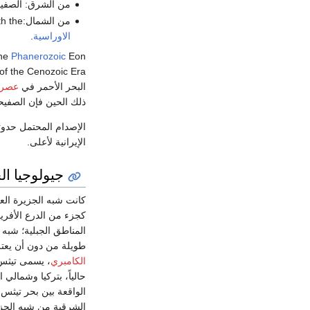
من الشرق: الصفيحة
من الشمال:North, complex
h the
الاوراسية
.
the
Phanerozoic
Eon
البحر الأحمر في
عصر 
ذلك الحين فإن الصفيحة
الإصدام المحتمل حدوث
الإيرانية لأعلى.
جيولوجيا ال
كانت شبه الجزيرة العر
كجزء من الدرع الأفري
المناطق الجبلية؛ شبه 
طويلة من دون أن يعتري
الكامبري
حالياً، بتركيا وشمالي
الشرقية من شبه الجزي