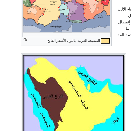
- الألب
ل
إنفصال
ما
مة القة
الصفيحة العربية, باللون الأصفر الفاتح