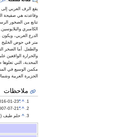
يقع الرف العربي إلى 
وقاعدته هي صفيحة الد
تتابع من الصخور الرسو
الكامبري والبلايوسين
متر في حوض الخليج ال
والطفل. أما الصخر ال
والحرارة الواقعين عل
المحدبة، التي تعلوها
مكمن الوسيع في المن
الجزيرة العربية وشمالي
ملاحظات
016-01-23
"Sizes of Tectonic or Lithospheric Plates"
^
007-07-21
"Tectonics of the Arabian Plate"
^
^
حلم طيف (2007-01-29).