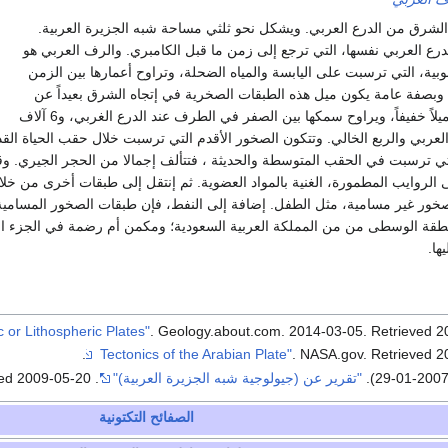
الشرق من الدرع العربي. ويشكل نحو ثلثي مساحة شبه الجزيرة العربية.
رع العربي نفسها، التي ترجع إلى زمن ما قبل الكامبري. والرف العربي هو
بية، التي ترسبت على اليابسة والمياه الضحلة، وتراوح أعمارها بين الزمن
. وبصفة عامة يكون ميل هذه الطبقات الصخرية في إتجاه الشرق بعيداً عن
الدرع العربي، ويكون ميلاً خفيفاً، ويراوح سمكها بين الصفر في الطرف عند الدرع الغربي، و6 آلاف
عربي والربع الخالي. وتتكون الصخور الأقدم التي ترسبت خلال حقب الحياة الق
تي ترسبت في الحقب المتوسطة والحديثة ، فتتألف إجمالا من الحجر الجيري. و
ى الروايب المطمورة، الغنية بالمواد العضوية. ثم إنتقل إلى طبقات أخرى من
 صخور غير مسامية، مثل الطفل. إضافة إلى النفط، فإن طبقات الصخور المسامية
طقة الوسطى من من المملكة العربية السعودية؛ ومكمن أم رضمة في الجزء 
ها.
. Geology.about.com. 2014-03-05
. Retrieved
2
.
. NASA.gov
. Retrieved
2
"تقرير عن (جيولوجية شبه الجزيرة العربية)"
. study4uae.com
2009-05-20
ved
الصفائح التكتونية