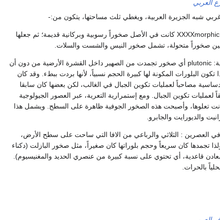
رع العربي
غربي شبه الجزيرة العربية، ويغطي ثلث مساحتها، يتكون من:-
صخور متحولة: XXXXmorphic rocks كانت في الأصل صخوراً رسوبية وبركانية قديمة؛ ثم جعلها
ليين صخوراً متحولة، تشمل صخور النيس والشست والسلات.
صخور جوفية إندساسية: plutonic أي صخور تجمدت من الصهير داخل القشرة الأرضية من دون أن
كون البلورات المكونة لها كبيرة الحجم نسبياً، لأنها بردت ببطء. وقد كان
ساسية مصاحباً لعمليات تكوين الجبال في الغالب، لكن بعضها كان سابقا
اً لعمليات تكوين الجبال. ومع إستمرارية التعرية، عبر العصور الجيولوجية
انت تعلوها، وأصبحت هذه الصخور الجوفية ظاهرة على السطح. ويشمل هذا
نيت والديورايت والجابرو.
ي العصرين : الثلاثي والرباعي من الافا التي ساحت على سطح الأرض،
ذا تجمدها كان سريعاً وحجم بلوراتها كان صغيراً، مثل صخور البازلت (دكناء
معادن قاعدية، أي تحتوي على نسبة كبيرة من عنصري الحديد والمغنيسيوم).
ياً بالحرات.
ف العربي