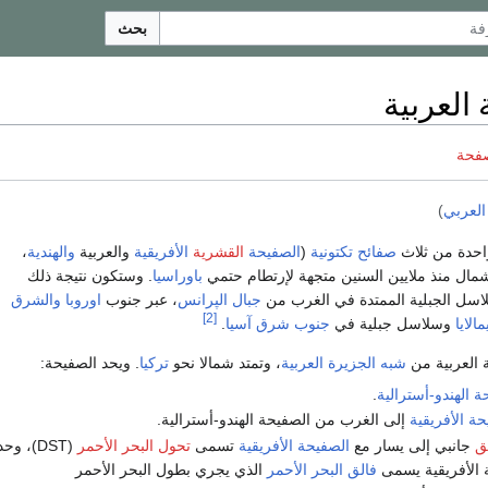
بحث
العربية
صفحة
العربي
)
حدة من ثلاث
صفائح تكتونية
(
الصفيحة
القشرية
الأفريقية
والعربية
والهندية
،
لشمال منذ ملايين السنين متجهة لإرتطام حتمي
باوراسيا
. وستكون نتيجة ذلك
اسل الجبلية الممتدة في الغرب من
جبال الپرانس
، عبر جنوب
اوروبا
والشرق
[2]
الايا
وسلاسل جبلية في
جنوب شرق آسيا
.
 العربية من
شبه الجزيرة العربية
، وتمتد شمالا نحو
تركيا
. ويحد الصفيحة:
ة الهندو-أسترالية
.
حة الأفريقية
إلى الغرب من الصفيحة الهندو-أسترالية.
ق
جانبي إلى يسار مع
الصفيحة الأفريقية
تسمى
تحول البحر الأحمر
(DST)، وحد
ة الأفريقية يسمى
فالق البحر الأحمر
الذي يجري بطول البحر الأحمر