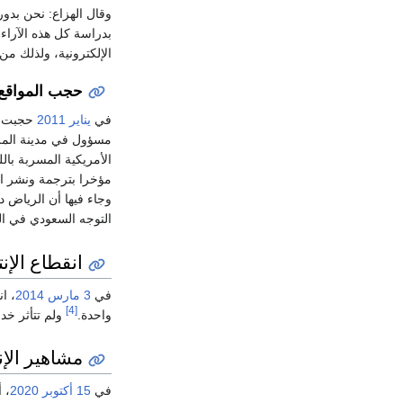
وقال الهزاع: نحن بدور
بدراسة كل هذه الآراء 
الإلكترونية، ولذلك من
حجب المواقع
في
يناير
2011
حجبت ال
مسؤول في مدينة الملك 
الأمريكية المسربة ‏ب
مؤخرا بترجمة ونشر الكث
وجاء فيها أن ‏الرياض 
التوجه ‏السعودي في ال
انقطاع الإن
في
3 مارس
2014
، ا
[4]
واحدة.
ولم تتأثر خ
مشاهير الإ
في
15 أكتوبر
2020
، 