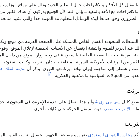
نا نتقبل كل الأفكار والاقتراحات حيال التنظيم الجديد وذلك على موقع الوزارة، ‏
والاقتراحات مع ‏الأخذ بالمفيد ــ بإذن الله، لأن الجميع يدركون أن هناك الكثير
 الضروري وجود ضابط لهذه الوسائل المعلوماتية المهمة جدا ‏والتي تشهد متابعة 
سلطات السعودية القسم الخاص بالمملكة على الصفحة العربية من موقع ‏ويكي
عبد العزيز ‏للعلوم والتقنية الإفصاح عن ‏الأسباب الحقيقية لإغلاق الموقع. وفو
اللغة العربية بحجب الصفحة الخاصة بالسعودية ‏في وجه زوار الموقع من داخل ا
ير من البرقيات ‏الأمريكية السرية ‏المتعلقة بالبلدان العربية.‏ وكانت السعودية
دعت ‏واشنطن إلى مهاجمة إيران لوقف برنامجها النووي.‏ يذكر أن
مدينة الملك عبد
[3]
عديد ‏من المجالات السياسية والمذهبية والفكرية.
ترنت
نقطع كابل
سي مي وي 4
وأثر هذا العطل على خدمة
الإنترنت في السعودية
. حد
دمات
الإنترنت بمصر
، حيث تم نقل الحركة على كابلات أخرى.
نترنت
أكد
مجلس الشورى السعودي
ضرورة مضاعفة الجهود لتحصيل ضريبة القيمة المض