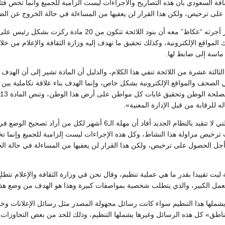
افة السعودي بأن هذه التصاريح والاجراءات ليست الزامية للجميع وانما تخص فئات
لى ترخيص، ولكن هذا القرار لن يعفيها من المساءلة في حالة الخروج عن ‏الضو
وأفاد الهزاع خلال حوار أجرته “عكاظ” معه أن بنود
لمواقع ‏الإلكترونية، وكذلك تحقيق ما تهدف إليه وزارة الثقافة والإعلام من خل
ماسة إلى ضابط لها.‏
ة الثالثة عشرة من اللائحة تنفي هذا الكلام، والدليل أن المادة تشير إلى أن ال
حف ‏والمواقع الإلكترونية بشكل خاص، وإنما الهدف بناء علاقة تكاملية بين وزا
ه للرقابة من قبل الإدارة المعنية».‏
‏وحول مصير المواقع التي لا تتقيد بالنظام الجديد أفاد أن مه
ترخيص ‏مزاولة هذا النشاط، وكل هذه الإجراءات ليست إلزامية للجميع وإنما تخص 
أجل الحصول على ترخيص، ولكن هذا القرار ‏لن يعفيها من المساءلة في حالة
ة ليت تقييدا بقدر ما هي عملية تنظيم، وقال نحن في وزارة الثقافة والإعلام نت
العمل الكبير، ‏والذي يتطلب شخصية بمواصفات كبيرة وهذا هو الهدف من وضع هذا ال
شملها هذا التنظيم سواء كانت رسائل مجهولة المصدر مثل رسائل الإعلانات ‏وخلا
ناطق» ‏كل هذه الرسائل وغيرها يشملها التنظيم، وذلك للحد من بعض التجاوزات