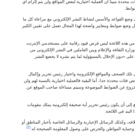
 محددة مبينا أن العملية اختيارية لبعض المواقع ولن يتم إلزام أي
ابط.‏
 اللائحة تتكون من 20 مادة ركزت بشكل رئيس ‏على وضع القواعد والأسس لنشاط النشر الإلكتروني مع مراعاة كل ما
ال وضع ضوابط ومعايير ‏واضحة لهذا المجال تعمل على تقنين الكثير
هدف ‏من هذه اللائحة ليس فرض قيود رقابية على مستخدمي الإنترنت
رة الثقافة والإعلام وبين ‏العاملين في النشر الإلكتروني من
أجل هدف واحد وهو مصلحة الوطن وتحقيق غايات كل مواطن ‏على أرض هذا الوطن، وتنص المادة 13 على «دون الإخلال بالمسؤولية لما يتم نشره لا يخضع النشر
لة الـ6 أشهر لكل من أراد تصحيح الوضع ‏في تلك الصحف والمواقع الإلكترونية واختيار رئيس تحرير وإكمال
فئات محددة جدا، أما البقية ‏فالعملية اختيارية بالنسبة لهم ولن
 الخروج عن الضوابط الموضوعة وسيتم مساءلة صاحب الموقع عن
طلع ‏إلى أن يكون رئيس تحرير أية صحيفة إلكترونية يملك مقومات
بند في اللائحة.‏
فه، وكذلك الرسائل الإخبارية والرسائل الخاصة بأخبار المناطق أو
[2]
 وحماية المواطن والحرص ‏على وصول المعلومة الصحيحة له.‏