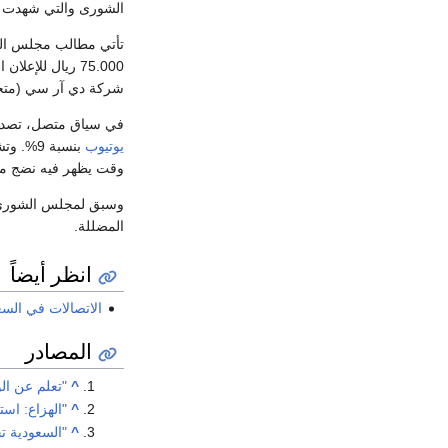
الشورى والتي شهدت ف
تأتي مطالب مجلس ال
75.000 ريال لل
شركة دي آر سي (متخصص
في سياق متصل، تصد
يوتيوب
بنسبة 9
وقت يظهر فيه نضج مؤ
وسبق لمجلس الشورى أن 
المضللة.
انظر أيضاً
الاتصالات في السع
المصادر
^
"تعلم عن ال
^
"الهزاع: استخراج التصري
^
"السعودية ت