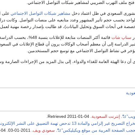
تح ملف التهرب الضريبي لمشاهير شبكات التواصل الاجتماعي.
شورى السعودي في ظل اعتماد دخل
مشاهير شبكات التواصل الاجتماعي
إعلان الواحد بحسب حجم تأثير المشهور وعدد متابعيه على منصات التواصل. وكانت 
ة في أبحاث السوق وتحليل البيانات)، قد طالبت بإصدار رخصة مهنية لعمل ال
ر
سناپ شات
قائمة أكثر المنصات متابعة للإعلانات بنسبة 48%، بحسب الدراسة، تليها منصة
%. وتشير الدراسة إلى أن معظم أصحاب الوكالات يرون أن قطاع الإعلانات في السعو
خر في نشاط التواصل الاجتماعي مع توسع حجم المستخدمين.
دعا الهيئة العامة للغذاء والدواء، إلى بذل المزيد من الإجراءات الصارمة وس
ودية
ويب"
.
إنترنت السعودية
. Retrieved
2011-01-04
.
ح غير إلزامي والمادة 13 تدحض تهمة التضييق على النشر الإلكتروني"
حجب الصفحة العربية من موقع ويكيليكس"
.
سعودي ويف
. 2011-01-03
. Retrieved
-04