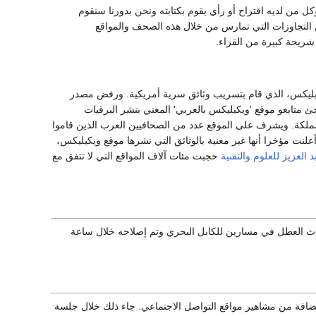
وكل من لديه اقتراح أو رأي يقوم بكتابته ونحن بدورنا سنقوم
 من التجاوزات التي تمارس من خلال هذه ‏الصحف والمواقع
شريحة كبيرة من القراء. ‏
ليكس، الذي ‏قام بتسريب وثائق سرية أمريكية. ورفض مصدر
جئ متابعو موقع 'ويكيليكس ‏بالعربي' المعني بنشر البرقيات
لمملكة.‏ ويشرف على الموقع عدد من الصحافيين العرب الذين قاموا
 أعلنت مؤخرا أنها غير معنية بالوثائق التي نشرها موقع ويكيليكس،
 العزيز للعلوم والتقنية
حجبت مئات آلاف المواقع التي لا تتفق مع
ث العطل في مسارين للكابل البحري وتم إصلاحه خلال ساعة
افة من مشاهير مواقع التواصل الاجتماعي. جاء ذلك خلال جلسة