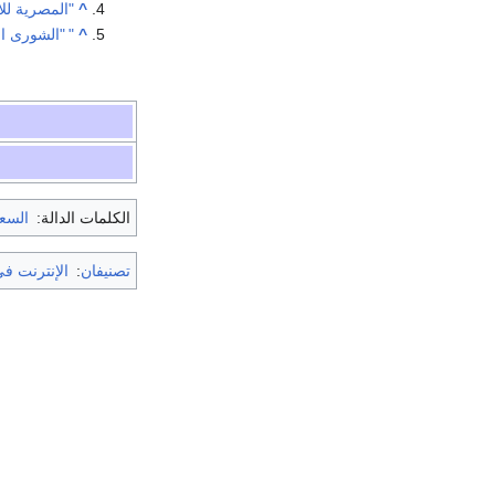
^
"المصرية للا
^
"
"الشورى ا
الكلمات الدالة:
السع
تصنيفان
:
الإنترنت ف