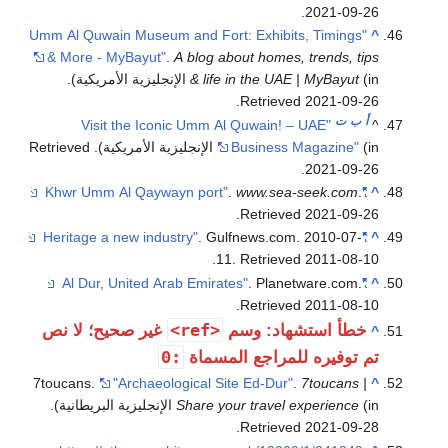
.
2021-09-26
"Umm Al Quwain Museum and Fort: Exhibits, Timings
^
& More - MyBayut"
.
A blog about homes, trends, tips
(in الإنجليزية الأمريكية)
& life in the UAE | MyBayut
.
.
Retrieved
2021-09-26
أ
ب
ت
"Visit the Iconic Umm Al Quwain! – UAE
^
(in الإنجليزية الأمريكية)
Business Magazine"
. Retrieved
.
2021-09-26
.
www.sea-seek.com
.
"Khwr Umm Al Qaywayn port"
^
.
Retrieved
2021-09-26
. Gulfnews.com. 2010-07-
"Heritage a new industry"
^
.
11
. Retrieved
2011-08-10
. Planetware.com
.
"Al Dur, United Arab Emirates"
^
.
Retrieved
2011-08-10
<ref>
خطأ استشهاد: وسم
غير صحيح؛ لا نص
^
:0
تم توفيره للمراجع المسماة
7toucans.
"Archaeological Site Ed-Dur"
.
7toucans |
^
(in الإنجليزية البريطانية)
Share your travel experience
.
.
Retrieved
2021-09-28