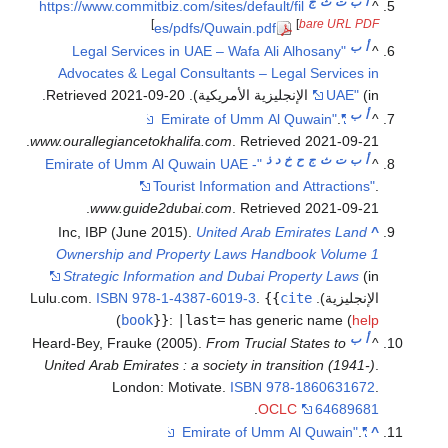
أ
ب
ت
ث
ج
https://www.commitbiz.com/sites/default/fil
^
]
[
bare URL PDF
es/pdfs/Quwain.pdf
أ
ب
"Legal Services in UAE – Wafa Ali Alhosany
^
Advocates & Legal Consultants – Legal Services in
(in الإنجليزية الأمريكية)
UAE"
. Retrieved
2021-09-20
.
أ
ب
.
"Emirate of Umm Al Quwain"
^
.
www.ourallegiancetokhalifa.com
. Retrieved
2021-09-21
أ
ب
ت
ث
ج
ح
خ
د
ذ
"Emirate of Umm Al Quwain UAE -
^
Tourist Information and Attractions"
.
.
www.guide2dubai.com
. Retrieved
2021-09-21
Inc, IBP (June 2015).
United Arab Emirates Land
^
Ownership and Property Laws Handbook Volume 1
Strategic Information and Dubai Property Laws
(in
الإنجليزية). Lulu.com.
cite
{{
.
978-1-4387-6019-3
ISBN
)
book
}}
:
|last=
has generic name (
help
أ
ب
Heard-Bey, Frauke (2005).
From Trucial States to
^
United Arab Emirates : a society in transition (1941-)
.
London: Motivate.
ISBN
978-1860631672
.
.
OCLC
64689681
.
"Emirate of Umm Al Quwain"
^