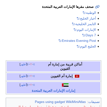
صحف مقرها الإمارات العربية المتحدة
الوطنية
أخبار الخليج
التايمز الخليجية
الإمارات اليوم
7 Days
Emirates Evening Post
الخليج اليوم
أماكن قريبة من إمارة أم
e
t
v
أظهر
القيوين
إمارة أم القيوين
e
t
v
أظهر
e
t
v
أظهر
إمارات الإمارات العربية المتحدة
تصنيفات
:
Pages using gadget WikiMiniAtlas