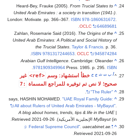
Heard-Bey, Frauke (2005).
From Trucial States to
^
United Arab Emirates : a society in transition (1941-)
.
London: Motivate. pp. 366–367.
ISBN
978-1860631672
.
.
OCLC
64689681
Zahlan, Rosemarie Said (2016).
The Origins of the
^
United Arab Emirates: A Political and Social History of
the Trucial States
.
Taylor & Francis
. p. 36.
.
ISBN
9781317244653
.
OCLC
945874284
Arabian Gulf Intelligence
. Cambridge: Oleander
^
.
9781909349964
Press. 1985. p. 295.
ISBN
أ
ب
ت
ث
ج
ح
<ref>
خطأ استشهاد: وسم
غير
^
:7
صحيح؛ لا نص تم توفيره للمراجع المسماة
.
"The Ruler"
^
says, HASHIN MOHAMED.
"UAE Royal Family Guide:
^
All about Rulers of United Arab Emirates - MyBayut"
.
A blog about homes, trends, tips & life in the UAE |
(in الإنجليزية الأمريكية)
MyBayut
. Retrieved
2021-09-26
.
.
uaecabinet.ae
.
"Federal Supreme Council"
^
.
Retrieved
2021-09-26