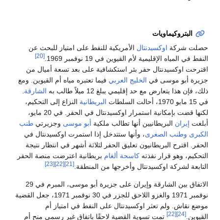
البتروكيماويات
حصلت شركة
اوكسيدنتال
الأمريكية للنفط على امتياز للبحث عن
[20]
النفط في المياه الإقليمية لأم القيوين في 19 نوفمبر 1969.
اقترحت اوكسيدنتال حفر بئر استكشافية على بعد تسعة أميال من
جزيرة أبو موسى في
الخليج العربي
فيما تعتبره مياه أم القيوين. ومع
ذلك، فإن هذا يتعارض مع حد إقليمي يبلغ 12 ميلاً طالب به
الشارقة
.
في 15 مايو 1970، أحالت السلطات
البريطانية
النزاع إلى التحكيم،
لكنها قضت بإمكانية استمرار اوكسيدنتال في الحفر. في 20 مايو،
أبلغت
إيران
البريطانيين أنها تطالب ملكية
أبو موسى
وجزيرتي
طنب
الكبرى
وطنب الصغرى
، وأنها ستتدخل إذا استمرت اوكسيدنتال في
الحفر. اقترح البريطانيون تعليق الحفر لثلاثة أشهر في انتظار نتيجة
التحكيم، وهو قرار نفذته
كاسحة ألغام
بريطانية اعترضت منصة الحفر
[23]
[22]
[21]
التابعة لشركة اوكسيدنتال وأخرجها من المنطقة.
الاتفاق بين الشارقة وإيران على جزيرة أبو موسى، المبرم في 29
نوفمبر 1971 والغزو اللاحق للجزر في 30 نوفمبر 1971، جعل القضية
موضع نقاش. ولم تعثر اوكسيدنتال على النفط في امتياز أم
[22]
[24]
القيوين.
تمت تسوية القضية لاحقًا باتفاق غير رسمي منح أم