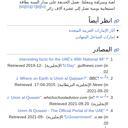
لعبة ومنزلقة ومعلمًا. تعمل الحديقة على مدار السنة بطاقة
[56]
[55]
[27]
[8]
[54]
استيعابية يومية تصل إلى عشرة آلاف زائر.
انظر أيضاً
آثار الإمارات العربية المتحدة
إمارات الساحل المتهادن
المصادر
"48 interesting facts for the UAE's 48th National
^
(in الإنجليزية)
gulfnews.com
.
Day"
. Retrieved
2019-12-
.
02
أ
ب
.
BBC
"Where on Earth is Umm al Qaiwain?"
^
(in الإنجليزية البريطانية). 2015-04-17
News
. Retrieved
.
2021-09-20
أ
ب
ت
.
whichschooladvisor.com
(in
"Umm al-Quwain"
^
الإنجليزية)
. Retrieved
2021-09-20
.
"Umm Al Quwain - The Official Portal of the UAE
^
(in الإنجليزية)
u.ae
.
Government"
. Retrieved
2021-09-
.
20