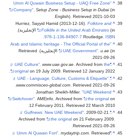
"Umm Al Quwain Business Setup - UAQ Free Zone
^
Company"
.
Setup Zone - Business Setup in Dubai
(in
.
English)
. Retrieved
2021-10-03
Hurriez, Sayyid Hamid (2013-12-16).
Folklore and
^
Folklife in the United Arab Emirates
(in الإنجليزية).
.
978-1-136-84907-7
Routledge.
ISBN
"Arab and Islamic heritage - The Official Portal of the
^
(in الإنجليزية)
u.ae
.
UAE Government"
. Retrieved
.
2021-09-26
.
www.uae.gov.ae
. Archived from
the
"UAE Culture"
^
.
original
on 19 July 2009
. Retrieved
12 January
2022
.
"UAE - Language, Culture, Customs & Etiquette"
^
.
www.commisceo-global.com
. Retrieved
2021-09-26
Jonathan Sheikh-Miller.
"UAE Weekend
^
Switchover"
. AMEinfo. Archived from
the original
on
.
12 February 2011
. Retrieved
22 March
2010
. 2009-02-21.
"Gulfnews: New UAE Weekend"
^
Archived from
the original
on 21 February 2009
.
.
Retrieved
2021-09-26
.
mydaytrip.com
. Retrieved
"Umm Al Quwain Fort"
^