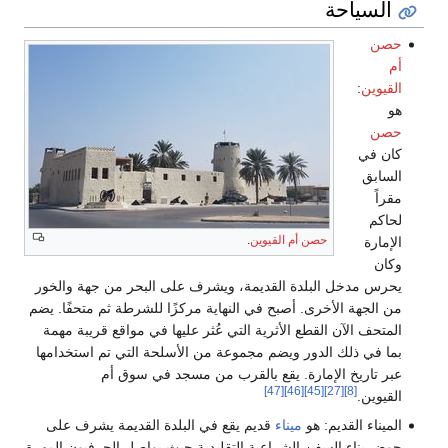
السياحة
حصن
أم
القيوين
:
هو
حصن
كان في
السابق
مقراً
لحاكم
حصن أم القيوين
.
الإمارة
وكان
يحرس مدخل البلدة القديمة، ويشرف على البحر من جهة والخور
من الجهة الأخرى. أصبح في النهاية مركزًا للشرطة ثم متحفًا. يضم
المتحف الآن القطع الأثرية التي عُثر عليها في مواقع قريبة مهمة
بما في ذلك الدور ويضم مجموعة من الأسلحة التي تم استخدامها
عبر تاريخ الإمارة. يقع بالقرب من مسجد في سوق أم
[47]
[46]
[45]
[27]
[8]
القيوين.
الميناء القديم: هو
ميناء
قديم يقع في البلدة القديمة يشرف على
حوض بناء السفن الشراعية التقليدية حيث يواصل الحرفيون المهرة