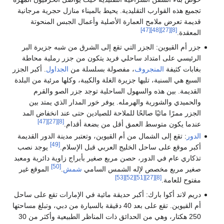
تجميع هذه القوارب التقليدية. يحيط بالميناء منازل حجرية مرجانية
قديمة تعرض ملامح العمارة الأصلية وأعمال الجبس المنحوتة
[47]
[48]
[27]
[8]
المعقدة.
جزر أم القيوين: الجزر التي تقع إلى الشرق من شبه جزيرة البر
الرئيسي على امتداد ساحلي فريد يتكون من جزر رملية محاطة
بغابات كثيفة
المنجروف
، مفصولة بسلسلة من
الجداول
. أكبر الجزر
السبع هي السنية، تليها جزيرة الغلة والكيبة، وكلها مرئية من البلدة
القديمة. بين هذه والسهول الساحلية توجد جزر الصو والقرم
والحميدي والشورية والهرمله. يوفر خور المدار الذي يمتد بين
الجزر ممرًا مائيًا صالحًا للملاحة للصيادين حتى عند انخفاض المد
[47]
[27]
[8]
عندما يكون متوسط العمق أقل من بضعة أقدام.
الدور
: تقع إلى الشمال من أم القيوين، وتعتبر مدينة الدور القديمة
[49]
أكبر موقع على ساحل الخليج العربي قبل الإسلام.
يوجد نصب
تذكاري عام في الدور، حصن مربع صغير بأبراج زاوية دائرية ومعبد
[50]
صغير مربع مخصص لإله الشمس السامي
شمش
.
الموقع غير
[53]
[52]
[51]
[27]
[8]
مفتوح للعامة.
دريم لاند أكوا بارك: أكبر حديقة مائية في الإمارات تقع على ساحل
أم القيوين. تقع على بعد 40 دقيقة بالسيارة من دبي، وتبلغ مساحتها
250 هكتار، وهي من الحدائق ذات المناظر الطبيعية وأكثر من 30