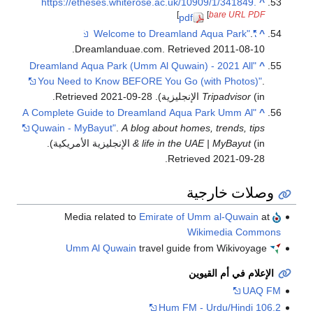
https://etheses.whiterose.ac.uk/10909/1/341849.
^
]
[
bare URL PDF
pdf
.
"Welcome to Dreamland Aqua Park"
^
.
Dreamlanduae.com
. Retrieved
2011-08-10
"Dreamland Aqua Park (Umm Al Quwain) - 2021 All
^
You Need to Know BEFORE You Go (with Photos)"
.
(in الإنجليزية)
Tripadvisor
. Retrieved
2021-09-28
.
"A Complete Guide to Dreamland Aqua Park Umm Al
^
Quwain - MyBayut"
.
A blog about homes, trends, tips
(in الإنجليزية الأمريكية)
& life in the UAE | MyBayut
.
.
Retrieved
2021-09-28
وصلات خارجية
Emirate of Umm al-Quwain
at
Media related to
Wikimedia Commons
Umm Al Quwain
travel guide from Wikivoyage
الإعلام في أم القيوين
UAQ FM
106.2 Hum FM - Urdu/Hindi