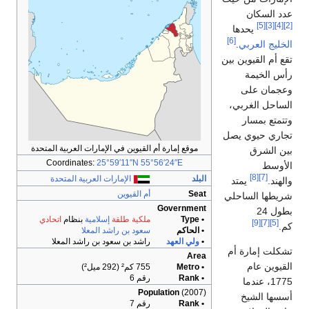
عدد السكان
[5]
[3]
[4]
[2]
يحدها
[6]
الخليج العربي
.
تقع أم القيوين بين
رأس الخيمة
وعجمان على
الساحل الغربي،
وتتمتع بمسار
تجاري حيوي يصل
موقع إمارة أم القيوين في الإمارات العربية المتحدة
بين الشرق
Coordinates:
25°59′11″N
55°56′24″E
الأوسط
[8]
[7]
البلد
الإمارات العربية المتحدة
والهند.
يمتد
Seat
أم القيوين
شريطها الساحلي
Government
بطول 24
• Type
ملكية طلقة
إسلامية
بنظام
اتحادي
[9]
[7]
[5]
كم.
• الحاكم
سعود بن راشد المعلا
•
ولي العهد
راشد بن سعود بن راشد المعلا
تشكلت إمارة أم
Area
القيوين عام
• Metro
755 كم² (292 ميل²)
• Rank
رقم 6
1775، عندما
Population
(2007)
أسسها الشيخ
• Rank
رقم 7