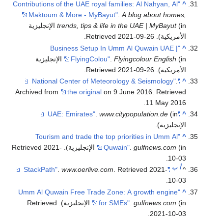
"Contributions of the UAE royal families: Al Nahyan, Al
^
Maktoum & More - MyBayut"
.
A blog about homes,
trends, tips & life in the UAE | MyBayut
(in الإنجليزية
الأمريكية)
. Retrieved
2021-09-26
.
"Business Setup In Umm Al Quwain UAE |
^
Flyingcolour English
.
FlyingColou"
(in الإنجليزية
الأمريكية)
. Retrieved
2021-09-26
.
.
"National Center of Meteorology & Seismology"
^
Archived from
the original
on 9 June 2016
. Retrieved
.
11 May
2016
.
www.citypopulation.de
(in
"UAE: Emirates"
^
الإنجليزية).
"Tourism and trade the top priorities in Umm Al
^
(in الإنجليزية)
gulfnews.com
.
Quwain"
. Retrieved
2021-
.
10-03
أ
ب
.
www.oerlive.com
. Retrieved
2021-
"StackPath"
^
.
10-03
"Umm Al Quwain Free Trade Zone: A growth engine
^
(in الإنجليزية)
gulfnews.com
.
for SMEs"
. Retrieved
.
2021-10-03