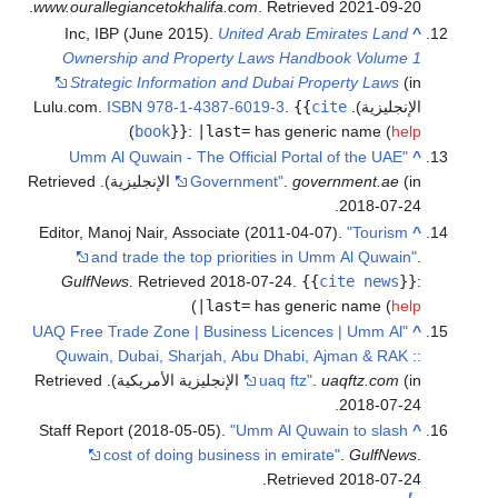
.
www.ourallegiancetokhalifa.com
. Retrieved
2021-09-20
Inc, IBP (June 2015).
United Arab Emirates Land
^
Ownership and Property Laws Handbook Volume 1
Strategic Information and Dubai Property Laws
(in
الإنجليزية). Lulu.com.
cite
{{
.
978-1-4387-6019-3
ISBN
)
book
}}
:
|last=
has generic name (
help
"Umm Al Quwain - The Official Portal of the UAE
^
(in الإنجليزية)
government.ae
.
Government"
. Retrieved
.
2018-07-24
Editor, Manoj Nair, Associate (2011-04-07).
"Tourism
^
and trade the top priorities in Umm Al Quwain"
.
GulfNews
. Retrieved
2018-07-24
.
{{
cite news
}}
:
)
|last=
has generic name (
help
"UAQ Free Trade Zone | Business Licences | Umm Al
^
Quwain, Dubai, Sharjah, Abu Dhabi, Ajman & RAK ::
(in الإنجليزية الأمريكية)
uaqftz.com
.
uaq ftz"
. Retrieved
.
2018-07-24
Staff Report (2018-05-05).
"Umm Al Quwain to slash
^
cost of doing business in emirate"
.
GulfNews
.
.
Retrieved
2018-07-24