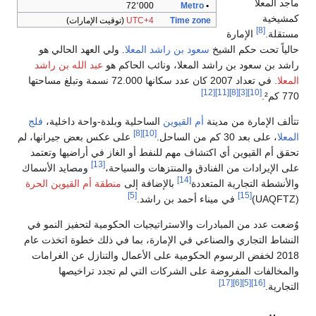
ماجد المعلا
72٬000
Metro
•
كمشيخية
Time zone
UTC+4
(توقيت الإمارات)
[8]
مستقلة.
الإمارة
حالياً تحت حكم الشيخ
سعود بن راشد المعلا
. ولي العهد الحالي هو
راشد بن سعود بن راشد المعلا، ونائب الحاكم هو
عبد الله بن راشد
المعلا
. في تعداد 2007 كان عدد سكانها 72.000 نسمة وتبلغ مساحتها
[12]
[11]
[8]
[3]
[10]
770 كم².
تتألف الإمارة من مدينة
أم القيوين
الساحلية وبلدة-واحة داخلية،
فلج
[8]
[10]
المعلا
، على بعد 30 كم من الساحل.
على عكس بعض جيرانها، لم
تحقق أم القيوين أي اكتشاف مهم للنفط أو الغاز في أراضيها وتعتمد
[13]
على الإيرادات من الفنادق والمنتزهات والسياحة،
ومصايد الأسماك
[14]
والأنشطة التجارية المتعددة
بالإضافة إلى
منطقة أم القيوين الحرة
[5]
[15]
(UAQFTZ)
في ميناء أحمد بن راشد.
وُضعت عدد من المبادرات والاستراتيجيات الحكومية لتحفيز النمو في
النشاط التجاري والصناعي في الإمارة، بما في ذلك خطوة اتخذت عام
2018 لخفض الرسوم الحكومية على الأعمال والتنازل عن الغرامات
والمخالفات المفروضة على الشركات التي لم تجدد تراخيصها
[17]
[6]
[5]
[16]
التجارية.