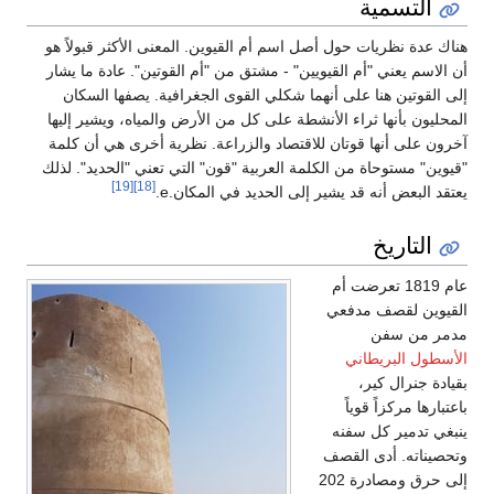
التسمية
هناك عدة نظريات حول أصل اسم أم القيوين. المعنى الأكثر قبولاً هو
أن الاسم يعني "أم القيويين" - مشتق من "أم القوتين". عادة ما يشار
إلى القوتين هنا على أنهما شكلي القوى الجغرافية. يصفها السكان
المحليون بأنها ثراء الأنشطة على كل من الأرض والمياه، ويشير إليها
آخرون على أنها قوتان للاقتصاد والزراعة. نظرية أخرى هي أن كلمة
"قيوين" مستوحاة من الكلمة العربية "قون" التي تعني "الحديد". لذلك
[19]
[18]
يعتقد البعض أنه قد يشير إلى الحديد في المكان.e.
التاريخ
عام 1819 تعرضت أم
القيوين لقصف مدفعي
مدمر من سفن
الأسطول البريطاني
بقيادة جنرال كير،
باعتبارها مركزاً قوياً
ينبغي تدمير كل سفنه
وتحصيناته. أدى القصف
إلى حرق ومصادرة 202