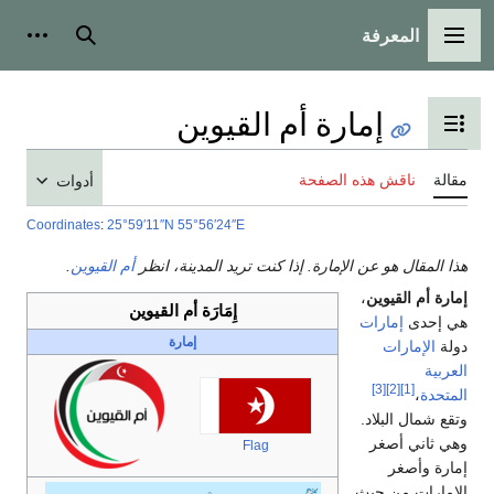
المعرفة
القائمة الرئيسية
بحث
أدوات
إمارة أم القيوين
تبديل عرض جدول المحتويات
مقالة
ناقش هذه الصفحة
أدوات
Coordinates
:
25°59′11″N
55°56′24″E
هذا المقال هو عن الإمارة. إذا كنت تريد المدينة، انظر
أم القيوين
.
إمارة أم القيوين
،
إِمَارَة أم القيوين
هي إحدى
إمارات
إمارة
دولة
الإمارات
العربية
[3]
[2]
[1]
المتحدة
،
وتقع شمال البلاد.
وهي ثاني أصغر
Flag
إمارة وأصغر
الإمارات من حيث