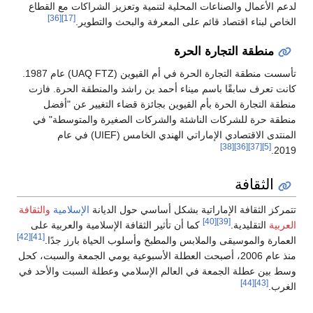
لدعم الأعمال والصناعات المحلية لتنمية وتعزيز الشراكات مع القطاع
[36]
[17]
الخاص لبناء اقتصاد قائم على المعرفة والبحث والتطوير.
منطقة التجارة الحرة
تأسست منطقة التجارة الحرة في أم القيوين (UAQ FTZ) عام 1987.
كانت تعرف سابقًا باسم ميناء أحمد بن راشد والمنطقة الحرة. فازت
منطقة التجارة الحرة بأم القيوين بجائزة قضاء التغيير عن "أفضل
منطقة حرة للشركات الناشئة والشركات الصغيرة والمتوسطة" في
المنتدى الاقتصادي الإماراتي الهندي الخامس (UIEF) في عام
[38]
[36]
[37]
[5]
2019.
الثقافة
تتمركز الثقافة الإماراتية بشكل أساسي حول الديانة
الإسلامية
والثقافة
[40]
[39]
العربية
التقليدية.
كما أن تأثير الثقافة الإسلامية والعربية على
[42]
[41]
العمارة والموسيقى والملابس والمطبخ وأسلوب الحياة بارز جدًا.
منذ عام 2006، أصبحت العطلة الأسبوعية يومي الجمعة والسبت، كحل
وسط بين عطلة الجمعة في العالم الإسلامي وعطلة السبت والأحد في
[44]
[43]
الغرب.