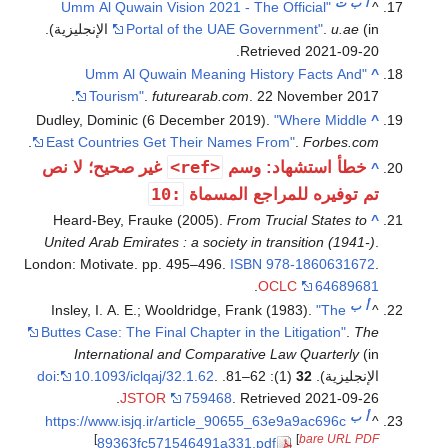
أ
ب
ت
"Umm Al Quwain Vision 2021 - The Official
^
(in الإنجليزية)
u.ae
.
Portal of the UAE Government"
.
.
Retrieved
2021-09-20
"Umm Al Quwain Meaning History Facts And
^
Tourism"
.
futurearab.com
. 22 November 2017.
Dudley, Dominic (6 December 2019).
"Where Middle
^
.
East Countries Get Their Names From"
.
Forbes.com
<ref>
خطأ استشهاد: وسم
غير صحيح؛ لا نص
^
:10
تم توفيره للمراجع المسماة
Heard-Bey, Frauke (2005).
From Trucial States to
^
United Arab Emirates : a society in transition (1941-)
.
London: Motivate. pp. 495–496.
ISBN
978-1860631672
.
.
OCLC
64689681
أ
ب
Insley, I. A. E.; Wooldridge, Frank (1983).
"The
^
Buttes Case: The Final Chapter in the Litigation"
.
The
International and Comparative Law Quarterly
(in
الإنجليزية).
32
(1): 62–81.
.
10.1093/iclqaj/32.1.62
:
doi
.
JSTOR
759468
. Retrieved
2021-09-26
أ
ب
https://www.isjq.ir/article_90655_63e9a9ac696c
^
]
[
bare URL PDF
89363fc571546491a331.pdf