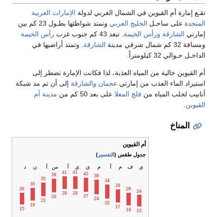
تقـع إمارة أم القيوين في الشمال الغربي لدولة
الإمارات العربية
المتحدة
على ساحـل
الخليج العربي
وتمتد شواطئها بطـول 23 كم بين
إمارتي
الشارقة
ورأس الخيمة
. تبعد 43 كم جنوب غرب
رأس الخيمة
ومسافة 32 كم شمال شرقي مدينة
الشارقة
. وتمتد أراضيها في
الداخـل حـوالي 32 كيلومتراً.
أم القيوين خالية من المياه العذبة، لذا فكانت الإمارة تضطر إلى
استيراد الماء العذب من إمارتي
عجمان
والشارقة
إلى أن تم مد شبكة
أنابيب لجلب المياه من
فلج المعلا
على بعد 50 كم من
مدينة أم
القيوين
.
المناخ
أم القيوين
جدول طقس (
التفسير
)
ي
ف
م
أ
م
ي
ي
أ
س
أ
ن
د
41
41
40
39
38
35
34
30
29
26
26
24
29
29
27
26
24
23
20
19
17
15
14
13