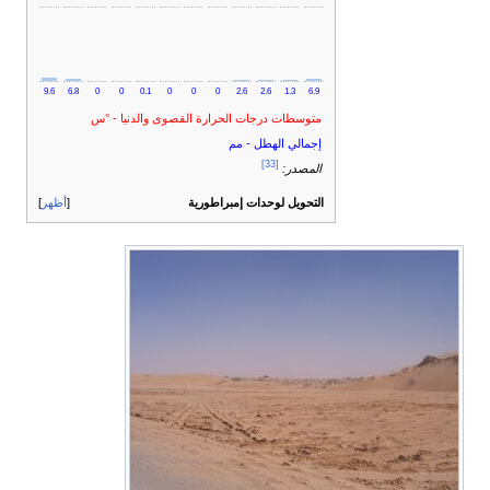
9.6
6.8
0
0
0.1
0
0
0
2.6
2.6
1.3
6.9
متوسطات درجات الحرارة القصوى والدنيا - °س
إجمالي الهطل - مم
[33]
المصدر:
التحويل لوحدات إمبراطورية
أظهر