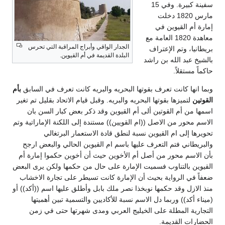
سفينة كبيرة. وفي 15
مارس 1820 دخلت
إمارة أم القيوين في
معاهدة 1820 العامة مع
الجدار الواقي وأبراج المراقبة التي تحرس
بريطانيا، وتم الإعتراف
البلدة القديمة في أم القيوين.
بالشيخ عبد الله بن راشد
حاكماً مستقلاً.
وبما انها كانت تعرف بقوتها البحريه والبريه كانت تعرف في السابق
بأم
القوتين
لتميزها بقوتها البحريه والبريه. وقبل قيام الاتحاد بقليل تم تغير
اسمها من أم القوتين ألى أم القيوين وقد ذكر بعض كبار السن بان
الاسم محور من الاصل ((ام القويين)) مستندة إلى اللكنة الإماراتية وتم
تحويرها إلى ام القيوين نسبة لنطق قادة الاستعمار البرتغالي
والبريطاني فتم التعرف عليها باسم ام القيوين الحالي والبعض ارجح
بأن الاسم محور من أصل أم الأخوين حيث أن أخوين حكموا إمارة أم
القيوين بالتناوب فسميت الإمارة على حال من حكمها ولكن يرى البعض
ضعفاً في الرواية بحيث أن الإمارة كانت تسيطر على تجارة الاخشاب
منذ الازل وقد حكمها نوبخذا نصر ملك بابل وأطلق عليها اسم ((أكد)) أو
(ميناء أكد)) وربما دل الاسم نسبة للأكاديين والتسمية تبين أهميتها
التجارية المطلة على الخيليج العربي ومدى شهرتها حتى في زمن
الحضارات القديمة.