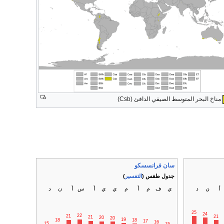
مناخ البحر المتوسط الصيفي الدافئ (Csb)
سان فرانسسكو
جدول طقس (
التفسير
)
أ
ن
د
ي
ف
م
أ
م
ي
ي
أ
س
أ
ن
د
25
24
22
21
21
21
20
20
19
18
18
17
16
15
15