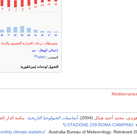
16
16
14
12
9
9
8
8
7
40
77
82
93
69
41
20
17
15
متوسطات درجات الحرارة القصوى والدنيا 
إجمالي الهطل - مم
[6]
المصدر:
WMO
التحويل لوحدات إمبراطورية
Mediterranea
هويدي
،
محمد أحمد هيكل
(2004).
أساسيات الجيولوجيا التاريخية
.
مكتبة الدار الع
STAZIONE 239 ROMA CIAMPINO
.
. Australia Bureau of Meteorology
. Retrieved
2