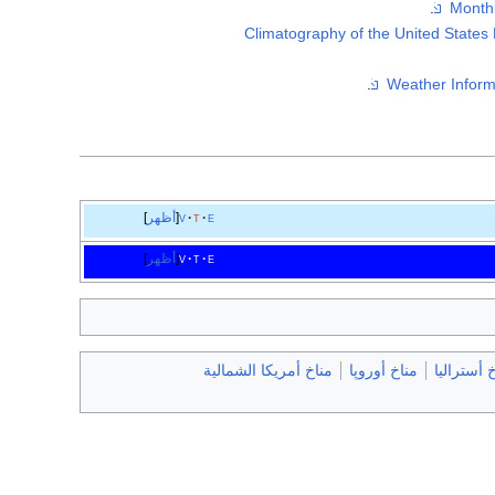
.
.
e
t
v
أظهر
e
t
v
أظهر
 أستراليا
مناخ أوروپا
مناخ أمريكا الشمالية