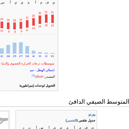
ي
ف
م
أ
م
ي
ي
أ
س
31
31
30
26
22
20
19
19
18
18
18
16
14
11
10
9
8
8
81
134
170
177
118
44
19
13
9.5
متوسطات درجات الحرارة القصوى والدنيا 
إجمالي الهطل - مم
[3]
المصدر:
ABoM
التحويل لوحدات إمبراطورية
 المتوسط الصيفي الدافئ
پورتو
جدول طقس (
التفسير
)
ي
ف
م
أ
م
ي
ي
أ
س
أ
ن
د