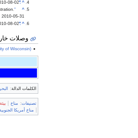
010-08-02
"Monthly Averages for Porto, Portugal"
^
tration
.
"Climatography of the United States No. 20 (1971–2000)"
^
d
2010-05-31
010-08-02
"Weather Information for Cape Town"
^
وصلات خار
ty of Wisconsin)
الكلمات الدالة:
البحر
تصنيفات
:
مناخ
بيئة
مناخ أمريكا الجنوبية