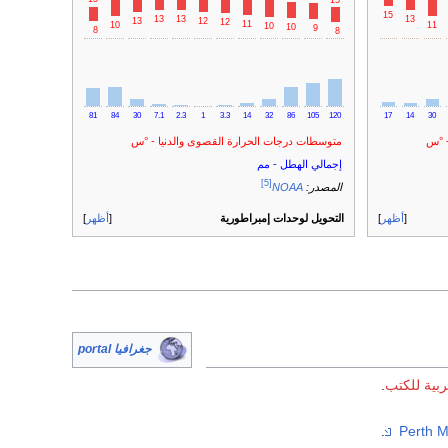
15
13
13
13
13
12
12
11
11
10
10
10
9
8
8
81
84
30
7.1
2.3
1
3.3
14
32
86
105
120
17
14
30
- °س
متوسطات درجات الحرارة القصوى والدنيا - °س
إجمالي الهطل - مم
[5]
المصدر:
NOAA
أظهر
التحويل لوحدات إمبراطورية
أظهر
جغرافيا portal
ربية للكتب
.
.