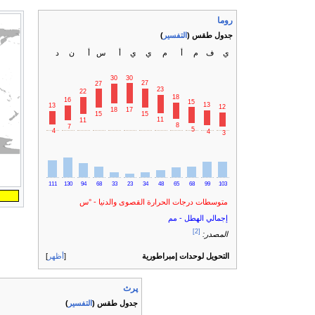
روما
جدول طقس (
التفسير
)
ي
ف
م
أ
م
ي
ي
أ
س
أ
ن
د
30
30
27
27
23
22
18
16
15
13
13
12
18
17
15
15
11
11
8
7
5
4
4
3
111
130
94
68
33
23
34
48
65
68
99
103
متوسطات درجات الحرارة القصوى والدنيا - °س
إجمالي الهطل - مم
[2]
المصدر:
التحويل لوحدات إمبراطورية
أظهر
پرث
جدول طقس (
التفسير
)