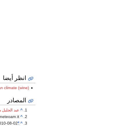
انظر أيضا
n climate (wine)
المصادر
^
عبد الجليل 
 meteoam.it
^
010-08-02
"Perth Monthly climate statistics"
^