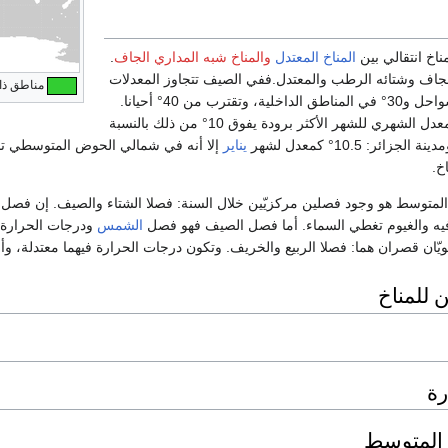
اخ انتقالي بين
المناخ المعتدل
والمناخ شبه المداري الجاف
.
الجاف وشتائه الرطب والمعتدل.ففي الصيف تتجاوز المعدلات
مناطق ذات تصنيفات  Csb, Csc
الحرارية 22° على السواحل و30° في المناطق الداخلية، وتقترب من 40° أحيانا.
أما في الشتاء، فإن المعدل الشهري للشهر الأكثر برودة يفوق 10° من ذلك بالنسبة
 الجزائر: 10.5° كمعدل لشهر
يناير
إلا أنه في شمالي الحوض المتوسطي تن
خ.
ر المتوسط هو وجود فصلين مركزيّين خلال السنة: فصلا الشتاء والصيف. إن فصل
فيه والغيوم تغطي السماء. أما فصل الصيف فهو فصل
الشمس
ودرجات الحرارة ال
ويّان قصران هما: فصلا الربيع والخريف. وتكون درجات الحرارة فيهما معتدلة، وأح
 للمناخ
رة
 المتوسط