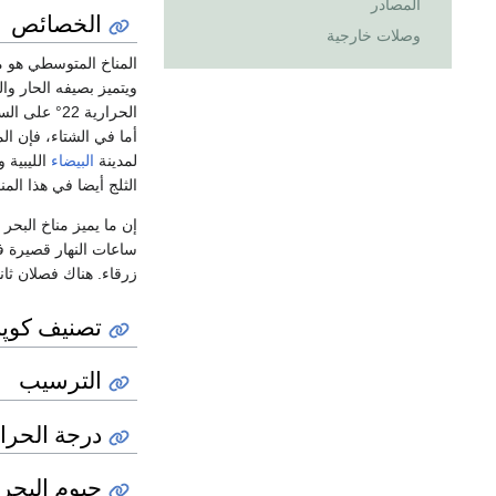
المصادر
الخصائص
وصلات خارجية
المناخ المتوسطي هو من
ويتميز بصيفه الحار و
لمدينة
البيضاء
الليبية ومدينة
الثلج أيضا في هذا المنا
إن ما يميز مناخ البح
ساعات النهار قصيرة 
زرقاء. هناك فصلان ثان
تصنيف كوپن
الترسيب
درجة الحرا
حيوم البحر