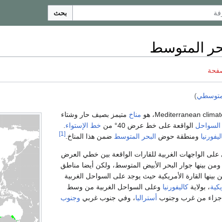
بحث
بحر المتوسط
صفحة
متوسطي
)
مناخ
متيمز بصيف حار وشتاء
السواحل
الواقعة على خط عرض 40° من
خط الإستواء
.
[1]
ليفورنيا
ومنطقة حوض
البحر المتوسط
ضمن هذا المناخ.
 على الواجهات الغربية للقارات الواقعة بين خطي العرض
نوبا، ومن بينها جوار البحر الأبيض المتوسط، ولكن أيضا مناطق
بينها القارة الأمريكية حيث يوجد على السواحل الغربية
يكية
، بولاية
كاليفورنيا
وعلى السواحل الغربية من وسط
 أجزاء من غرب وجنوب
أستراليا
، وفي جنوب غربي
وجنوب