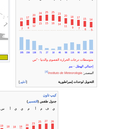
25
25
24
23
20
20
18
17
17
15
15
14
16
15
15
14
12
11
9
8
7
7
6
5
195
158
138
71
27
18
46
98
116
90
140
158
متوسطات درجات الحرارة القصوى والدنيا - °س
إجمالي الهطل - مم
[4]
المصدر:
Instituto de Meteorologia
التحويل لوحدات إمبراطورية
أظهر
كيپ تاون
جدول طقس (
التفسير
)
ي
ف
م
أ
م
ي
ي
أ
س
27
26
25
23
20
19
18
18
18