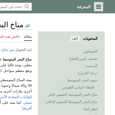
المعرفة
القائمة الرئيسية
مناخ ال
مقالة
ناقش هذه ال
المحتويات
أخف
(تم التحويل من
مناخ 
الخصائص
تصنيف كوپن للمناخ
مناخ البحر المتوسط
Mediterranean climate، هو
مطير، يوجد غالبا على
الترسيب
وتقع معظم سواحل
كا
درجة الحرارة
يمتد المناخ المتوسطي
حيوم البحر المتوسط
30 و40 شمالا وج
الغطاء النباتي الطبيعي
أخرى بقارات أخرى من 
مناخ البحر المتوسط الصيفي الحار
للولايات المتحدة الأمر
مناخ البحر المتوسط الصيفي الدافئ
شيلي
. كما يمتد على
أفريقيا
.
انظر أيضا