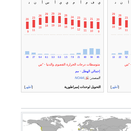
أ
ن
د
ي
ف
م
أ
م
ي
ي
أ
س
أ
ن
د
29
29
29
29
26
26
26
24
23
23
23
21
21
20
20
19
18
18
16
16
16
14
14
12
11
11
11
10
9
9
49
27
9.4
8.1
3.3
0.3
1.5
7.9
21
80
94
85
13
22
52
- °س
متوسطات درجات الحرارة القصوى والدنيا - °س
إجمالي الهطل - مم
المصدر:
NOAA
أظهر
التحويل لوحدات إمبراطورية
أظهر