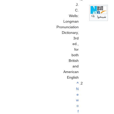
J.
C.
Wells:
شينخوا
Longman
Pronunciation
Dictionary,
3rd
ed.,
for
both
British
and
American
English
^
N
e
w
o
f