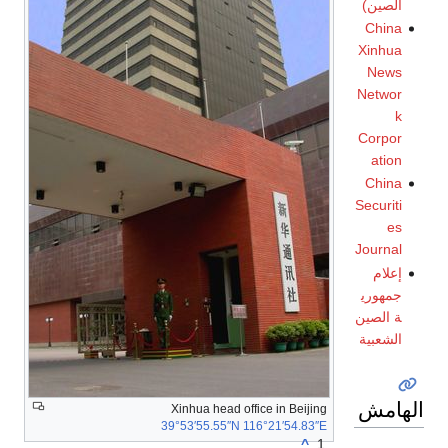
الصين)
China
Xinhua
News
Networ
k
Corpor
ation
China
Securiti
es
Journal
إعلام
جمهوري
ة الصين
الشعبية
الهامش
Xinhua head office in Beijing
39°53′55.55″N
116°21′54.83″E
^