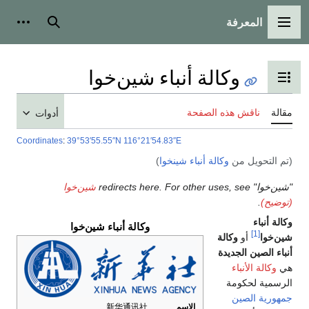
المعرفة
القائمة الرئيسية
بحث
أدوات
وكالة أنباء شين‌خوا
تبديل عرض جدول المحتويات
مقالة
ناقش هذه الصفحة
أدوات
Coordinates
:
39°53′55.55″N
116°21′54.83″E
(تم التحويل من
وكالة أنباء شينخوا
)
"شين‌خوا" redirects here. For other uses, see
شين‌خوا
(توضيح)
.
وكالة أنباء
وكالة أنباء شين‌خوا
[1]
شين‌خوا
أو
وكالة
أنباء الصين الجديدة
هي
وكالة الأنباء
الرسمية لحكومة
جمهورية الصين
الاسم
新华通讯社