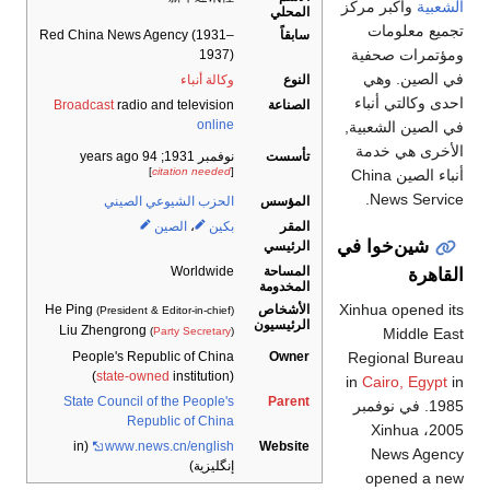
الشعبية
وأكبر مركز
المحلي
تجميع معلومات
سابقاً
Red China News Agency (1931–
ومؤتمرات صحفية
1937)
في الصين. وهي
النوع
وكالة أنباء
احدى وكالتي أنباء
الصناعة
radio and television
Broadcast
online
في الصين الشعبية,
الأخرى هي خدمة
تأسست
نوفمبر 1931
; 94 years ago
[
citation needed
]
أنباء الصين China
News Service.
المؤسس
الحزب الشيوعي الصيني
المقر
بكين
،
الصين
شين‌خوا في
الرئيسي
المساحة
Worldwide
القاهرة
المخدومة
Xinhua opened its
الأشخاص
He Ping
(President & Editor-in-chief)
الرئيسيون
Liu Zhengrong
Middle East
(
Party Secretary
)
Regional Bureau
People's Republic of China
Owner
(
state-owned
institution)
in
Cairo, Egypt
in
State Council of the People's
Parent
1985. في نوفمبر
Republic of China
2005، Xinhua
(in
www
.news
.cn
/english
Website
News Agency
إنگليزية)
opened a new