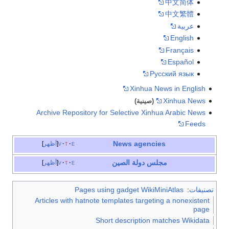
中文简体
中文繁體
عربية
English
Français
Español
Русский язык
Xinhua News in English
Xinhua News
(صينية)
Archive Repository for Selective Xinhua Arabic News
Feeds
News agencies
e
t
v
أظهر
مجلس دولة الصين
e
t
v
أظهر
تصنيفات
:
Pages using gadget WikiMiniAtlas
Articles with hatnote templates targeting a nonexistent
page
Short description matches Wikidata