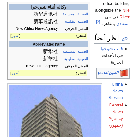
office building
وكالة أنباء شين‌خوا
alongside the
Nile
新华通讯社
الصينية المبسطة
River
في حي
新華通訊社
الصينية التقليدية
[2]
المعادي
بالقاهرة.
المعنى الحرفي
New China News Agency
النقحرة
أظهر
انظر أيضاً
Abbreviated name
قالب:شينخوا
新华社
الصينية المبسطة
في الأحداث
新華社
الصينية التقليدية
الجارية.
المعنى الحرفي
New China Agency
الصين portal
النقحرة
أظهر
China
News
Service
Central
News
Agency
(جمهوري
ة