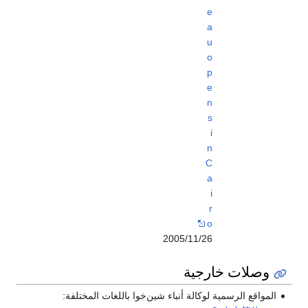
e
a
u
o
p
e
n
s
i
n
C
a
i
r
o
2005/11/26
وصلات خارجية
المواقع الرسمية لوكالة أنباء شين‌خوا باللغات المختلفة: