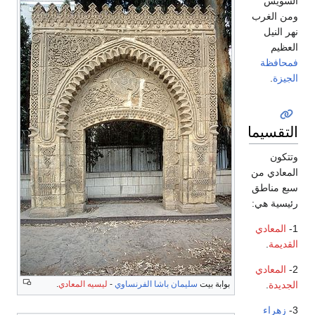
السويس
ومن الغرب
نهر النيل
العظيم
فمحافظة
الجيزة
.
التقسيمات
وتتكون
المعادي من
سبع مناطق
رئيسية هي:
1-
المعادي
القديمة
.
2-
المعادي
بوابة بيت
سليمان باشا الفرنساوي
-
ليسيه المعادي
.
الجديدة
.
3-
زهراء