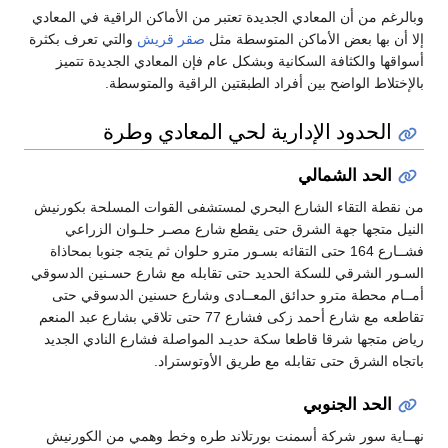
وبالرغم من أن المعادي الجديدة تعتبر من الأماكن الراقية في المعادي
إلا أن بها بعض الأماكن المتوسطة مثل
صقر قريش
والتي تعرف بكثرة
أسواقها والكثافة السكانية وبشكل عام فإن المعادي الجديدة تتميز
بالإختلاط الواضح بين أفراد الطبقتين الراقية والمتوسطة.
الحدود الإدارية لحي المعادي وطرة
الحد الشمالي
من نقطة التقاء الشارع البحري لمستشفى القوات المسلحة بكورنيش
النيل متجها جهة الشرق حتى يقطع شارع مصـر حلـوان الزراعي
فشــارع 164 حتى التقائه بسـور مترو حلوان ثم يتجه جنوبا بمحاذاة
السـور الشرقي للسكة الحديد حتى تقابله مع شارع حسـنين الدسوقي
أمــام محطة مترو حدائق المعــادى وشارع حسنين الدسوقي حتى
تقاطعه مع شارع أحمد زكى فشارع 77 حتى تلاقي بشارع عبد المنعم
رياض متجها شرقا قاطعا سكة حديـد المواصلة فشارع النادي الجديد
باتجاه الشرق حتى تقابله مع طريق الأوتوستراد.
الحد الجنوبي
نهــاية سور شركة أسمنت بورتلاند طره وخط وهمي من الكورنيش