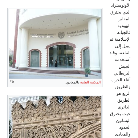
الأوتوستراد
الذي يخترق
المقابر
اليهودية
فالجبانة
الإسلامية ثم
يصل إلى
القلعة، وقـد
أستخدمه
الجيش
البريطاني
أثناء الحرب
المكتبة العامة
بالمعادي.
والطريق
الربع هو
الطريق
الدائري
حيث يخترق
البساتين
الحدود
والمعادى