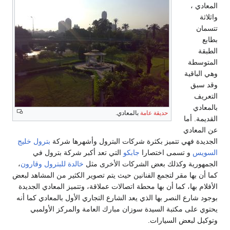
المعادي ،
واثلاثة
تتسمان
بطابع
الطبقة
المتوسطة
وهي الباقية
وقد سبق
التعريف
بالمعادي
حديقة عامة
بالمعادي.
القديمة. أما
عن المعادي
الجديدة فهي تتميز بكثرة شركات البترول وأشهرها شركة
بترول خليج
السويس
و تسمى اختصارا
جابكو
التي تعد أكبر شركة بترول في
الجمهورية وكذلك بعض الشركات الأخرى مثل
خالدة للبترول
وقارون
،
كما أن بها مقر لتجمع الفنانين حيث يتم تصوير الكثير من المشاهد لبعض
الأفلام بها، كما أن بها محطة اتصالات عملاقة، وتتميز المعادي الجديدة
بوجود شارع النصر بها الذي يعد الشارع التجاري الأول بالمعادي كما أنه
يحتوي على مكتبة السيدة سوزان مبارك العامة والمركز الأولمبي
وتوكيل لبعض السيارات.