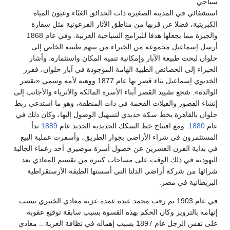
سياحي
استشفائي في المدينة الصغيرة ذات الحدائق الغنّاء وعيون المياه
الكبريتية، فضلا عن قربها من مناطق الآثار الفرعونية مثل سقارة
والجيزة مما يجعلها هدفا للبرامج السياحية الغربية. وفي عام 1868
أرسل إسماعيل مجموعة من الخبراء من بينهم طبيبه الخاص إلى
حلوان لبحث طبيعة الآبار وإمكانية تنمية المكان واستثماره. وأشار
الخبراء إلى الخصائص الطبية الهامة الموجودة في آبار حلوان، فقرر
الخديوي إسماعيل بناء قصر بها عام 1877 ووهبه لأمه وسمي «بقصر
الوالدة». شجع تشييد القصر أبناء الأسرة المالكة والأثرياء والأجانب إلى
إنشاء القصور والفيلات الفخمة في ذات المنطقة، وهو ما استدعى ربط
حلوان بالقاهرة بخط سكة حديدي لتسهيل الوصول إليها، وكان ذلك في
عام
1880
. ومع افتتاح خط السكك الحديدية الجديد عام
1889
بدأ
المستثمرون في شراء الأراضي بجوار الطريق، وأسفرت عملية البيع
في بداية القرن العشرين عن حصول أسرة موصيري أحد زعماء الجالية
اليهودية في ذلك الوقت على مساحات كبيرة من تقسيم المعادي بعد
شرائها من شركة أراضي الدلتا التي أسستها الطبقة الأرستقراطية
البريطانية في مصر.
في عام 1903 تم رفت محمد عبده عمدة عزبة معادي الخبيري بسبب
إتهامه بالتزوير وكان الحكم بهذه القسوة بسبب سابقة توقيع عقوبة
على نفس الرجل عام 1897 بسبب إهماله في نظافة العزبة .. معادي