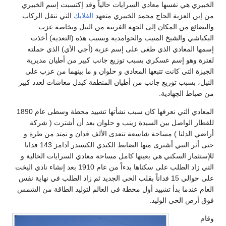
الخبيري هي نفسها معادي السرايات حالياً وقد إكتسبت إسم الخبيري
من إبن العزبة الحاج محمد الخبيري متعهد
الفلايك
التي تنقل الركاب
والبضائع من المكان إلى الجهة الغربية من النيل وبخاصة عزب
البكباشي والشيخ المنيب والحوامدية وبسبب هذه (التعدية) أخذت
إسمها المعادي الذي طغى على إسم عزبة (أجي الأي) الذي حملته
لفترة وهو إسم عسكري بسبب توزيع جانب كبير من أطيان مديرية
الجيزة التي كانت تتبعها المعادي و حلوان و ما بينهما من عزب على
النيل، بسبب توزيع جانب من أطيان المنطقة كبدل معاشات لعدد كبير
من ضباط الجهادية.
المعادي التي نعرفها كان سبب نشأتها تشييد محطة وسطى عام 1890
للقطار الواصل بين السيدة زينب و حلوان بعد أن أشترت ( شركة
أراضي الدلتا ) مساحة شاسعة تتعدى الألف فدان و تمتد من طرة و
حتى أثر النبي أشترى منها الضابط الكندي الكسندر آدامز 143 فدانا
للإستثمار السكني هي بعينها كامل مساحة معادي السرايات الحالية و
التي زاد الطلب على سكناها بدءاً من عام 1910 بعد إنشاء نادي اليخت
على حوالي 15 فداناً بقلب الحي الجديد ثم زاد الطلب في نهاية نفس
العام عندما بدأ تشييد أول محطة في العالم لتوليد الطاقة من الشمس
فوق أرض الحي الوليد.
وقام