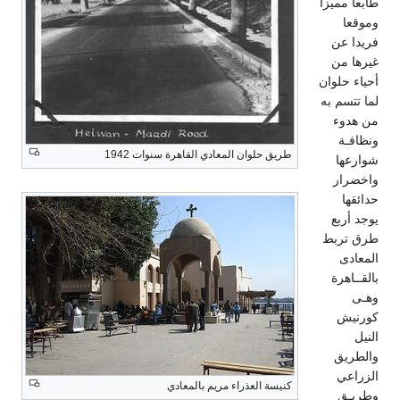
طابعا مميزا
وموقعا
فريدا عن
غيرها من
أحياء حلوان
لما تتسم به
من هدوء
ونظافـة
طريق حلوان المعادي القاهرة سنوات 1942
شوارعها
واخضرار
حدائقها
يوجد أربع
طرق تربط
المعادى
بالقــاهرة
وهـى
كورنيش
النيل
والطريق
الزراعي
كنيسة العذراء مريم بالمعادي
وطريـق