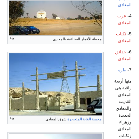
المعادي
.
4-
عرب
المعادي
.
5-
ثكنات
محطة الأقمار الصناعية بالمعادي.
المعادي
.
6-
حدائق
المعادي
7-
طره
منها أربعة
راقية هي
المعادي
القديمة
والمعادي
الجديدة
محمية الغابة المتحجرة
شرق المعادي.
وزهراء
المعادي
وثكنات