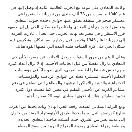
وكانت المعادي على موعد مع الحرب العالمية الثانية إذ وصل إليها في
عام 1940 ما يقرب من 76 ألف جندي من نيوزيلندا، استقروا في
معسكر ضخم في منطقة يطلق عليها «وادي دجلة» جنوب المعادي.
وتعايش الجنود مع أهل المعادي واختلطوا مع سكان الحي بل إن بعضهم
قرر الاستقرار في مصر بعد نهاية الحرب، حتى بعد أن غادرت الفرقة
إلى نيوزيلندا عام 1946 وقدموا قبل رحيلهم نصبا تذكاريا يشكرون فيه
سكان الحي على كرم الضيافة طيلة المدة التي قضتها القوة هناك.
وعلى الرغم من مرور السنوات ورحيل الأجانب عن مصر، إلا أن حي
المعادي ما زال مفضلاً من قبل الجاليات الأجنبية، إذ لا تزال أعداد كبيرة
منهم تعيش فيه نظرا لطابعه الغربي، الذي يبدو جليّاً في مؤسسات
التعليم الأجنبية المنتشرة فضلا عن النوادي الرياضية والمؤسسات
الاجتماعية والدينية والأماكن الترفيهية والمطاعم التي تساهم في دفع
مشاعر الغربة عن الأجنبي المقيم في مصر. كما فضلت دول كثيرة
تشييد سفاراتها هناك إذ تحوي المعادي اليوم 26 سفارة أجنبية.
ومع التزايد السكاني اتسعت رقعة الحي الهادئ وبات يحدها من الغرب
شارع كورنيش النيل، بينما يحدها طريق الأوتوستراد الممتد من حلوان
إلى مدينة نصر من الشرق، حيث أنشئت ضاحية المعادي الجديدة
ومنطقة زهراء المعادي ومدينة المعراج القريبة من سفح المقطم