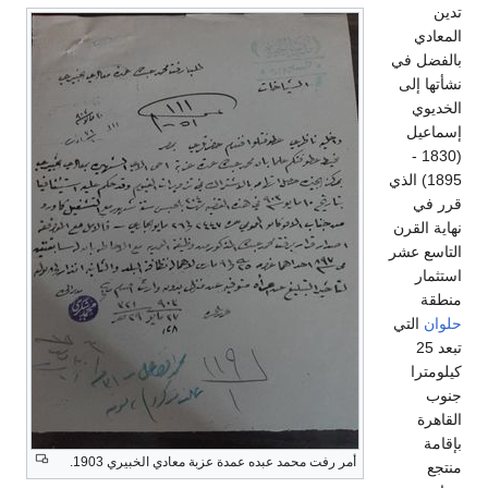
تدين
المعادي
بالفضل في
نشأتها إلى
الخديوي
إسماعيل
(1830 -
1895) الذي
قرر في
نهاية القرن
التاسع عشر
استثمار
منطقة
حلوان
التي
تبعد 25
كيلومترا
جنوب
القاهرة
بإقامة
أمر رفت محمد عبده عمدة عزبة معادي الخبيري 1903.
منتجع