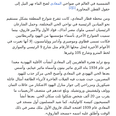
الشمسية في العالم في ضواحي
المعادى
لضخ الماء نهر النيل إلى
[2]
[1]
حقول القطن المجاورة.
ومن محطة قطار المعادي، كانت تتفرع شوارع المنطقة بشكل مستقيم
نحو الميادين الرئيسية في نواحي الحي المختلفة، وحمل الشارعان
الرئيسيان اسمي ملوك مصر آنذاك، فؤاد الأول والأمير فاروق، بينما
سميت الشوارع الأخرى بأسماء مؤسسيها من اليهود والبريطانيين.
فكانت تسمى قطاوي وموصيري وآدامز ووليامسون، إلا أنها تغيرت في
الأعوام الأخيرة لتحل محلها الأرقام مثل شارع 9 الرئيسي والموازي
لخط المترو وشارع 105 وغيرها.
ومع تزايد هجرة القاهريين إلى المعادي أنشأت الأقلية اليهودية معبدا
في عام 1934 بناه الثري مائير بيتون وأسماه مائير عينايم، وأسس
بعدها الحي اليهودي في المعادي وأصبح الحي مركز جذب لليهود
المصريين، حيث شيدت فيه الفيلات الفاخرة لأثرياء الطائفة أمثال عائلة
شيكوريل ومزراحي إلى جوار منازل اليهود الاشكناز من عائلات التمان
وولف وليفشيش وروتشيلد. وبلغ عددهم في منتصف الأربعينيات ما
يقرب من 20 ألف شخص شكلوا ثلث سكان الحي. بعدها أنشأ
المسيحيون كنيسة كاثوليكية، كما شيد المسلمون أول مسجد في
المعادي عام 1939 افتتحه الملك فاروق الأول ملك مصر في ذلك
الوقت وأطلق عليه اسمه «مسجد الفاروق».