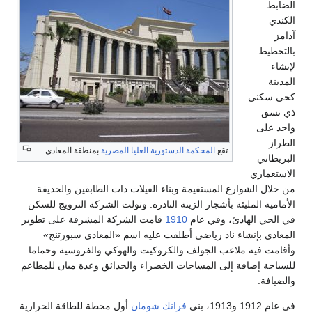
الضابط
الكندي
آدامز
بالتخطيط
لإنشاء
المدينة
كحي سكني
ذي نسق
واحد على
الطراز
تقع
المحكمة الدستورية العليا المصرية
بمنطقة المعادي
البريطاني
الاستعماري
من خلال الشوارع المستقيمة وبناء الفيلات ذات الطابقين والحديقة
الأمامية المليئة بأشجار الزينة النادرة. وتولت الشركة الترويج للسكن
في الحي الهادئ، وفي عام
1910
قامت الشركة المشرفة على تطوير
المعادي بإنشاء ناد رياضي أطلقت عليه اسم «المعادي سبورتنج»
وأقامت فيه ملاعب الجولف والكروكيت والهوكي والفروسية وحماما
للسباحة إضافة إلى المساحات الخضراء والحدائق وعدة مبان للمطاعم
والضيافة.
في عام 1912 و1913، بنى
فرانك شومان
أول محطة للطاقة الحرارية