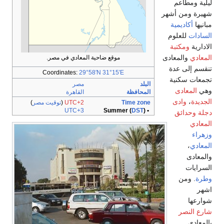
ليلية ومطاعم
شهيرة ومن أشهر
مبانيها
أكاديمية
السادات
للعلوم
الادارية
ومكتبة
المعادي
والمعادى
موقع ضاحية المعادي في مصر.
تنقسم إلى عدة
Coordinates:
29°58′N
31°15′E
تجمعات سكنية
البلد
مصر
وهي
المعادى
المحافظة
القاهرة
الجديدة
،
وادى
Time zone
UTC+2
(
توقيت مصر
)
UTC+3
DST
)
• Summer (
دجلة
وحدائق
المعادي
وزهراء
المعادي
،
والمعادى
السرايات
وطرة
. ومن
اشهر
شوارعها
شارع النصر
بالمعادى