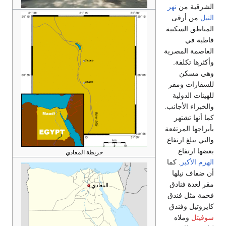
الشرقية من
نهر
النيل
من أرقى
المناطق السكنية
قاطبة في
العاصمة المصرية
وأكثرها تكلفة.
وهي مسكن
للسفارات ومقر
للهيئات الدولية
والخبراء الأجانب.
كما أنها تشتهر
بأبراجها المرتفعة
والتي يبلغ ارتفاع
بعضها ارتفاع
خريطة المعادي
الهرم الأكبر
. كما
أن ضفاف نيلها
مقر لعدة فنادق
المعادي
فخمة مثل فندق
كايروتيل وفندق
سوفيتل
وملاه