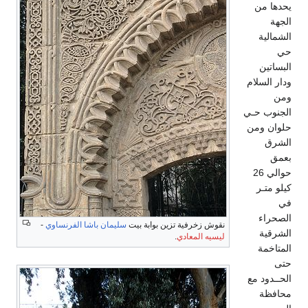
يحدها من
الجهة
الشمالية
حي
البساتين
ودار السلام
ومن
الجنوب حـي
حلوان ومن
الشرق
بعمق
حوالي 26
كيلو متـر
في
الصحراء
نقوش زخرفية تزين بوابة بيت
سليمان باشا الفرنساوي
-
الشرقية
ليسيه المعادي
.
المتاخمة
حتى
الحــدود مع
محافظة