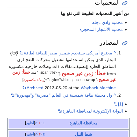
المحميات
من أشهر المحميات الطبيعة التي تقع بها
:
محمية وادي دجلة
محمية الأشجار المتحجرة
المصادر
^
مخترع أمريكي يستخدم شمس مصر للطاقة لطاقة
لإنتاج
البخار، الذي يمكن استخدامها لتشغيل محركات الضخ لري
المناطق الحارة [[تصنيف:مقالات ذات وصلات خارجية مكسورة
خطأ: زمن
<span title=" منذ
خطأ: زمن غير صحيح.
]]
from
غير صحيح.
" style="white-space: nowrap;">[
وصلة مكسورة
]
Archived
2013-05-20 at the
Wayback Machine
^
ول محطة طاقة شمسية في العالم "مصرية" و"مهجورة"
[1]
البوابة الإلكترونية لمحافظة القاهرة
محافظة القاهرة
e
t
v
أظهر
شط
النيل
e
t
v
أظهر