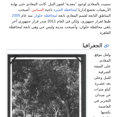
سميت بالمعادى لوجود "معدية" لعبور النيل. كانت المعادي حتى نهاية
الأربعينات تخضع إداريا
لمحافظة الجيزة
ناحية
البساتين
. أصبحت
المناطق التابعة لقسم المعادي تابعة
لمحافظة حلوان
منذ عام
2008
طبقا لقرار جمهوري، ولكن في العام 2011 صدر قرار جمهوري آخر
يلغي محافظة حلوان، وأصبحت مدينة وليس حي وهي تابعة لمحافظة
القاهرة.
الجغرافيا
ولعل موقع
المعادى
على الضفة
الشرقية
للنيل وعلى
بعد عشـرة
كيلو مترات
عن ميـدان
التحرير في
العاصمة
يكسبها