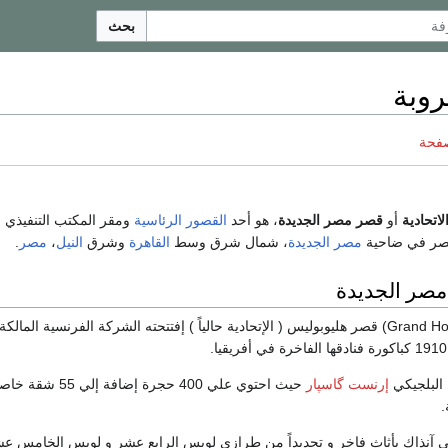
بحث
روبة
صفحة
اتحادية
أو
قصر مصر الجديدة
، هو أحد
القصور الرئاسية
ومقر المكتب التنفيذي
قصر في ضاحية
مصر الجديدة
، شمال شرق وسط
القاهرة
وشرق
النيل
،
مصر
.
صر الجديدة
فندق جراند أوتيل (Grand Hotel) قصر هليوبوليس ( الإتحادية حالياً ) إفتتحته الشركة الفرنسية المالكة
البلجيكي
إرنست گاسپار
حيث احتوي علي 400 حجرة إضافة إلي 55 شقة
.
ى آنذاك بأثاث فاخر و تحديداً من طرازي لويس الرابع عشر و لويس الخامس ع