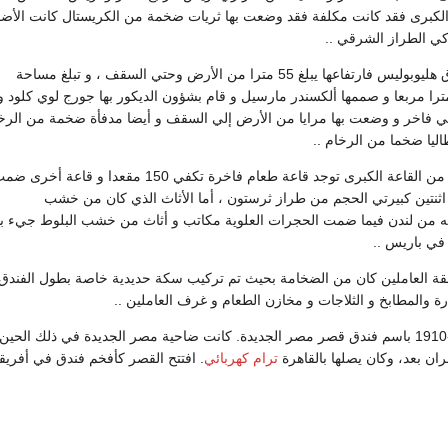
ة الكبرى فقد كانت مكلفة فقد وضعت بها ثريات ضخمة من الكريستال كانت الأض
ي الطراز الشرقي ..
بالنسبة لقبة قصر فندق هليوبوليس فارتفاعها يبلغ 55 مترا من الأرض وحتي السقف ، و تبلغ مساحة
قاعة الرئيسية 589 مترا مربعا و صممها ألكسندر مارسيل و قام بشؤون الديكور بها جورج لوي كلود و
 فاخر و وضعت بها مرايا من الأرض إلي السقف و أيضا مدفأة ضخمة من الرخ
كان في الجهة الأخرى من القاعة الكبرى توجد قاعة طعام فاخرة تكفي 150 مقعدا و قاعة أخرى
ها اثنتين كبيرتي الحجم من طراز ثرستون ، أما الأثاث الذي كان من خشب
ه من لندن فيما ضمت الحجرات العلوية مكاتب و أثاث من خشب البلوط جيء به
في باريس ..
قة العاملين كان من الضخامة بحيث تم تركيب سكة حديدية خاصة بطول الفندق 
رة والمطابخ و الثلاجات و مخازن الطعام و غرف العاملين ..
بني القصر عام 1908-1910 باسم فندق قصر مصر الجديدة. كانت ضاحية مصر الجديدة في ذلك الحين
ان بعد، وكان يصلها بالقاهرة
ترام كهربائي
. افتتح القصر كأفخم فندق في أفريقي