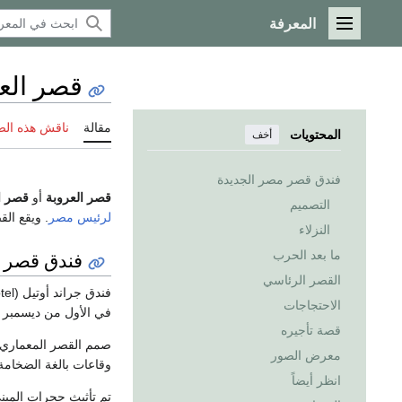
المعرفة
القائمة الرئيسية
قصر الع
مقالة
ناقش هذه ال
المحتويات
أخف
فندق قصر مصر الجديدة
قصر العروبة
أو
قصر ال
التصميم
لرئيس مصر
. ويقع ال
النزلاء
فندق قصر م
ما بعد الحرب
القصر الرئاسي
الاحتجاجات
في الأول من ديسمبر 1910 كباكورة فنادقها الفاخرة في أفريقيا.
قصة تأجيره
صمم القصر المعماري 
معرض الصور
وقاعات بالغة الضخامة
انظر أيضاً
تم تأثيث حجرات المبن