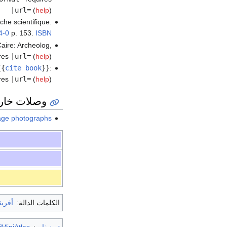
|url=
(
help
)
che scientifique.
4-0
p. 153.
ISBN
aire: Archeolog,
res
|url=
(
help
)
{{
cite book
}}
:
res
|url=
(
help
)
وصلات خار
ntage photographs
الكلمات الدالة:
أفريق
تصنيفات
:
MiniAtlas