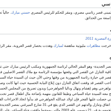
اسي
 المبنى قصر رئاسي مصري، ومقر للحكم للرئيس المصري
حسني مبارك
. حالياً
سعة من الحدائق.
رة المصرية 2011
مظاهرات
مليونية مناهضة
لمبارك
وهددت بحصار قصر العروبة، مقر الر
صر الجديدة- وهو المقر الحالي لرئاسة الجمهورية ومكتب الرئيس مبارك حتى تن
لقصر في حيازة رئاسة الجمهورية من وقتها وحتي الآن حيث ان السيدة حياة السب
ب القصر قد وقعت اتفاق التنازل دون إبلاغ النيابة الحسبية حيث انها كانت وصي
جواهرجي وهم (هشام ونهال وداليا الجواهرجي) وبدون تصريح من المجلس الحسبي
بح معه السيدة حياة السباعي وطبقا للقانون متهمة بإضاعة مال اطفال قصر تحت 
حصلت عليها الفجر فإن اولاد عبدالله الجواهرجي قد بدأوا اتخاذ الاجراءات الق
الجمهورية ببطلان عقد اتفاق وتنازل والدتهم عن القصر الذي يقع في 31 شارع الميرغني بم
تم توقيعها مع رئاسة الجمهورية في 21 ديسمبر عام 2003 والتي بموجبها وافقت حياة السباعي عل