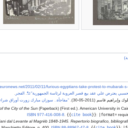
ة)
.euronews.net/2011/02/11/furious-egyptians-take-protest-to-mubarak-s-
سبي يعترض علي عقد بيع قصر العروبة لرئاسة الجمهورية"
.
الفجر
.
إبراهيم قاسم (2011-05-30).
"مفاجأة.. سوزان مبارك زورت أوراق شراء 
of the City of the Sun
(First ed.). American University in Cai
(Paperback)
ISBN
977-416-008-8
.
{{
cite book
}}
:
|format=
requi
aliani dal Levante al Magrèb 1848-1945. Repertorio biografico, bibliografi
). Maschietto Editore. p. 400.
ISBN
88-88967-47-8
.
{{
cite book
}}
:
|f