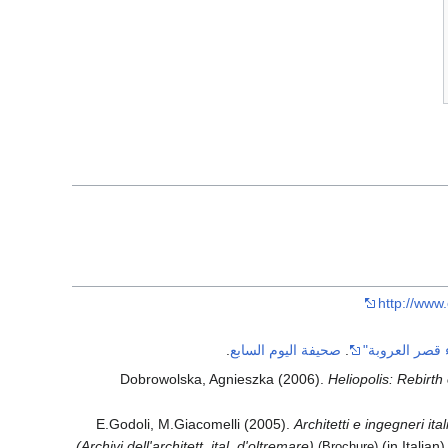
http://www
قصر العروبة"
.
صحيفة اليوم السابع
.
Dobrowolska, Agnieszka (2006).
Heliopolis: Rebirth 
E.Godoli, M.Giacomelli (2005).
Architetti e ingegneri it
(Archivi dell'architett. ital. d'oltremare)
(in Italian
(Brochure)