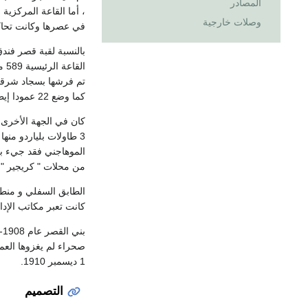
المصادر
، أما القاعة المركزي
وصلات خارجية
في عصرها وكانت تحاك
ال
تم فرشها بسجاد شرقي
كما وضع 22 عمودا إيطاليا ضخما من الرخام ..
3 طاولات بلياردو من
الموهاجني فقد جيء ب
من محلات " كريجير " 
الطابق السفلي و منط
كانت تعبر مكاتب الإدا
صحراء لم يغزوها العمر
1 ديسمبر 1910.
التصميم