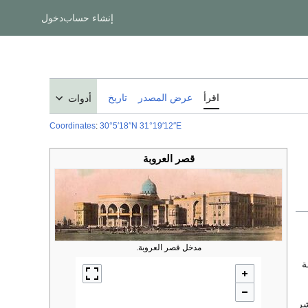
إنشاء حساب
دخول
اقرأ
عرض المصدر
تاريخ
أدوات
Coordinates
:
30°5′18″N
31°19′12″E
قصر العروبة
مدخل قصر العروبة.
 خاصة
شر