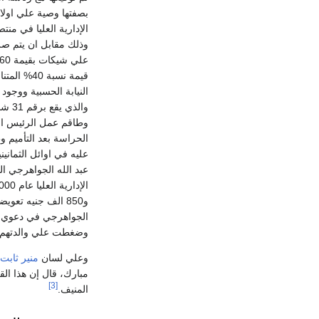
قيمة نسبة
والذ
وطاقم عمل الرئيس ال
الحراسة بعد التأميم 
عليه في اوائل الثماني
عبد الله الجواهرجي ا
و850 الف جنيه تع
الجواهرجي في دعوي قض
وضغطت علي والدتهم حتي وقعت عام 2003 ا
وعلي لسان
منير ثابت
مبارك، قال إن هذا ال
[3]
المنيف.