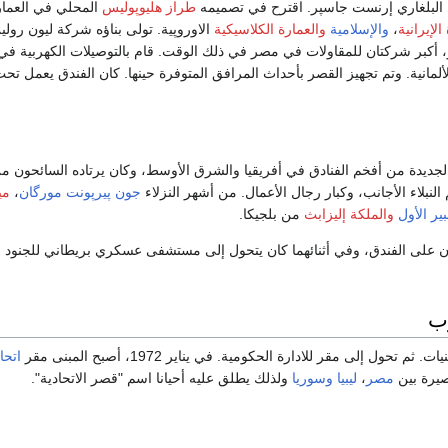
البلغاري إرنست جاسپر. اقترح في تصميمه
طراز هليوپوليس
المحلي في العمار
الإيرانية
،
والإسلامية
والعمارة الكلاسيكية
الاوروپية. تولى بناؤه شركة ليون رولي
و، أكبر شركتان للمقاولات في مصر في ذلك الوقت. قام بالتوصيلات الكهربية في
مانية. وتم تجهيز القصر بأحداث المرافق المتوفرة حينها. كان الفندق يعمل تح
ديدة من أفخم الفنادق في أفريقيا والشرق الأوسط، وكان يرتاده السائحون م
لنبلاء الأجانب، وكبار رجال الأعمال. من أشهر النزلاء
جون پيرپونت مورگان
،
مي
ير الأول
والملكة إليزابث
من بلجيكا.
تان على الفندق، وفي أثنائهما كان يتحول إلى مستشفى عسكري بريطاني للجنود
رب
 تحول إلى مقر للادارة الحكومية. في يناير 1972، أصبح المبنى مقر
اتحا
قصيرة بين
مصر
،
ليبيا
وسوريا
ولذلك يطلق عليه أحيانا اسم "قصر الاتحادية".