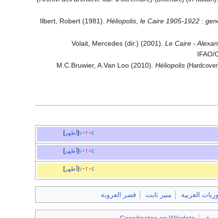
Ilbert, Robert (1981).
Héliopolis, le Caire 1905-1922 : gen
Volait, Mercedes (dir.) (2001).
Le Caire - Alexa
IFAO/C
M.C.Bruwier, A.Van Loo (2010).
Héliopolis
(Hardcover
e
t
v
أظهر
e
t
v
أظهر
e
t
v
أظهر
وريات العربية
منير ثابت
قصر العروبة
معروف
Coordinates on Wikidata