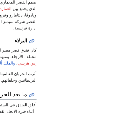
صمم القصر المعماري 
الذي يجمع بين
العمارة 
وپادوڤا، دنتامارو وفر
القصر شركة سيمنز الأل
ادارة فرنسية.
النزلاء
كان فندق قصر مصر الج
مختلف الأرجاء، ومنهم ا
إس هرشي
،
والملك ألب
أثرت الحربان العالمي
البريطانيين وحلفائهم.
ما بعد الح
أغلق الفندق في الستينيات. ثم
- أثناء فترة الاتحاد ال