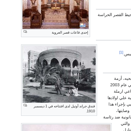
 تحيط القصر الحراسة
إحدى قاعات قصر العروبة
[1]
ئيس.
حيه، أزمة
قانونية تهدد ببطلان اتفاقية التنازل عن القصر التي وقعتها مؤسسة الرئاسة مع ملاك القصر الاصليين في عام 2003
اعي ارملة
ة علي اولادها
 بإجراء هذا
فندق جراند أوتيل لدى افتتاحه في 1 ديسمبر
وصايتها،
1910.
انونية ضد رئاسة
صر الجديدة والتي
ي التنازل