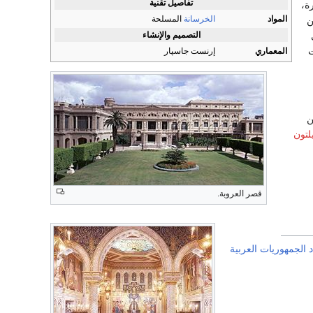
تفاصيل تقنية
ة،
المواد
الخرسانة
المسلحة
ن
التصميم والإنشاء
ت
المعماري
إرنست جاسپار
ن
لتون
قصر العروبة.
د الجمهوريات العربية