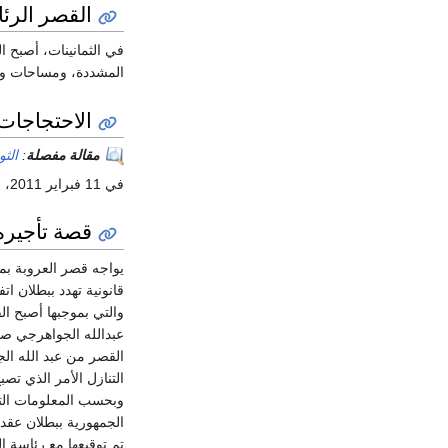
القصر الرئ
في الثمانينات، أصبح
المشددة، ومساحات وا
الاحتجاجات
مقالة مفصلة
:
الثو
في 11 فبراير 2011، خرجت
قصة تأجيره
يواجه قصر العروبة بم
والتي بموجبها أصبح ا
عبدالله الجواهرجي صاح
القصر من عبد الله ال
التنازل الأمر الذي تص
وبحسب المعلومات التي 