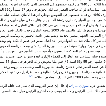
بصفتها وصية علي اولادها الثلاثة عن 40% من قيمة حصصهم في التعويض الذي كانت قد اقرته المحك
الإدارية العليا في منتصف الثمانينيات 
وذلك مقابل ان يتم صرف 60% من قيمة حصصهم في التعويض ،وعلي اثر هذا الاتفاق حصلت حياة ا
علي شيكات بقيمة 60% من اجمال
 40% المتنازل عنها، وان أولاد الجواهرجي يستندون في ذلك إلي بطلان التنازل لعدم موافقة
النيابة الحسبية ووجود تهديدات وضغوط علي والدتهم عام 2003 لتوقيع التنازل وجدير بالذكر قصر ا
ي يقع برقم 31 شارع الميرغني الشهير بمصر الجديدة ويضم مقر رئاسة الجمهورية ومكتب الرئي
مباشر كان ملك عبدالله الجواهرجي احد اعيان مصر في عصر الملكية وتم وض
وظل في حوزة جهاز تصفية الحراسات بوزارة المالية حتي وضعت رئاسة الجمهوري
نيات وبعد صدور حكم المحكمة الدستورية بأحقية ضحايا التأميم في التعويض لجأت
لسيدة حياة السباعي عبد العال إلي القضاء الإداري لعدة سنوات حتي اصدرت الم
الإدارية العليا عام 2000 حكمها رقم 55 و66 لسنة 9ق قيم عليا بتعويض
ويضا عن قيمة القصر نظرا لاحتياج رئاسة الجمهورية اليه، وبحسب ما يرويه ورثة
ائية ضد رئاسة الجمهورية فإن وزارة المالية وضعت عراقيل في تنفيذ الحكم
[2]
تفاق التنازل المطعون ببطلانه.
شقيق حرم
سوزان مبارك
، إذ قال: إن قصر العروبة، الذي تقيم فيه عائلة الرئ
قصر ملك للسيد الرئيس ولكنه لم يوضح كيف اشتري الرئيس مبارك هذا القصر