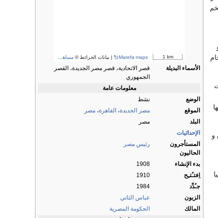
خم
ام
1 km
Marefa maps
| بيانات الخرائط ©
مساهمو OpenStreetMap
الأسماء البديلة
قصر الاتحادية، قصر مصر الجديدة، القصر
الجمهوري
 ضمت
معلومات عامة
الوضع
نشط
ا
الموقع
مصر الجديدة
،
القاهرة
،
مصر
البلد
مصر
الإحداثيات
و
المستأجرون
رئيس مصر
الحاليون
بدء الإنشاء
1908
ا
اِفتـُتـِح
1910
جـُدِّد
1984
الزبون
عباس الثاني
المالك
الحكومة المصرية