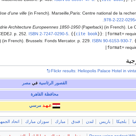
èse d'une ville
(in French). Marseille,Paris: Centre national de la recher
.
978-2-222-0295
ndrie Architecture Europeennes 1850-1950
(in French). Le C
(Paperback)
EDEJ. p. 252.
ISBN
2-7247-0290-5
.
{{
cite book
}}
:
|format=
requi
(in French). Brussels: Fonds Mercator. p. 229.
ISBN
90-6153-930-7
.
)
|format=
requi
جية
Flickr results: Heliopolis Palace Hotel in vi
القصور
الرئاسية
في
مصر
محافظة القاهرة
عـهـد
مرسي
يا
بلجيكا
باريس
لندن
فندق
مبارك
سوزان مبارك
اتحاد الجمه
Pages using gadget Wiki
صفحات المعرفة التي فيها البلد أو التقسيم غير 