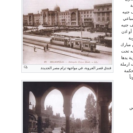
مة
لورثة صاحب القصر عبد الله الجواهرجي وهو 57 مليوناً و850 الف جنيه
لسباعي
ي المبلغ (2 مليون و642 الف جنيه) وتنازلت عن مبلغ مليون و26 الف جنيه
 أو اذن
لعروبة
س مبارك
عه تحت
ة يدها
 ارملة
فندق قصر العروبة، في مواجهة ترام مصر الجديدة.
حكمة
 ورثة الجواهرجي بمبلغ 57 مليوناً
يس