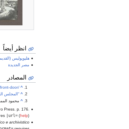
انظر أيضاً
هليوپوليس (القديم
مصر الجديدة
المصادر
front-door/
^
^
"المجلس الح
^
محمود المملوك و
ro Press. p. 176.
res
|url=
(
help
)
co e archivistico
ormat=
requires