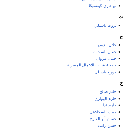
تيوخاري كوتسيكا
ث
ثروت باسيلي
ج
جلال الزوربا
جمال السادات
جمال مروان
جمعية شباب الأعمال المصرية
جورج باسيلي
ح
حاتم صالح
حازم الهواري
حازم ندا
حبيب السكاكيني
حسام أبو الفتوح
حسن راتب