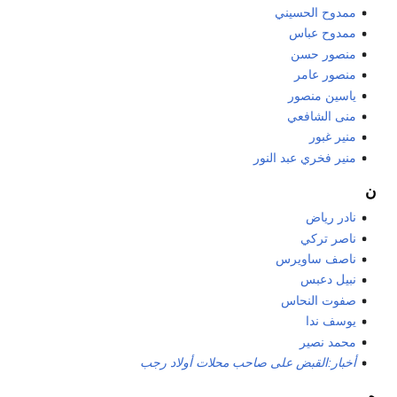
ممدوح الحسيني
ممدوح عباس
منصور حسن
منصور عامر
ياسين منصور
منى الشافعي
منير غبور
منير فخري عبد النور
ن
نادر رياض
ناصر تركي
ناصف ساويرس
نبيل دعبس
صفوت النحاس
يوسف ندا
محمد نصير
أخبار:القبض على صاحب محلات أولاد رجب
ه