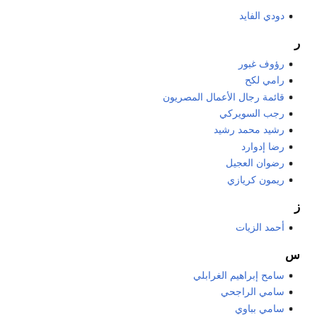
دودي الفايد
ر
رؤوف غبور
رامي لكح
قائمة رجال الأعمال المصريون
رجب السويركي
رشيد محمد رشيد
رضا إدوارد
رضوان العجيل
ريمون كريازي
ز
أحمد الزيات
س
سامح إبراهيم الغرابلي
سامي الراجحي
سامي بباوي