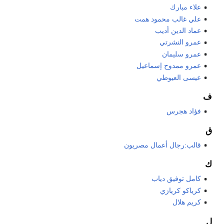
علاء مبارك
علي غالب محمود همت
عماد الدين أديب
عمرو النشرتي
عمرو سليمان
عمرو ممدوح إسماعيل
عيسى العيوطي
ف
فؤاد هجرس
ق
قالب:رجال أعمال مصريون
ك
كامل توفيق دياب
كرياكو كريازي
كريم هلال
ل