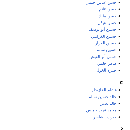
حسن عباس حلمي
حسن علام
حسن مالك
حسن هيكل
حسين أبو يوسف
حسين الغرابلي
حسين القزاز
حسين سالم
حلمي أبو العيش
طاهر حلمي
حمزة الخولى
خ
هشام الخازندار
خالد حسين سالم
خالد نصير
محمد فريد خميس
خيرت الشاطر
د