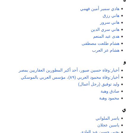
هادي سمير أمين فهمي
هاني رزق
هاني سرور
هاني سري الدين
هدى عبد المنعم
هشام طلعت مصطفى
هشام عز العرب
و
أخبار:وفاة حسين صبور، أحد أكبر المطورين العقاريين بمصر
أخبار:وفاة محمود العربي (٨٩)، مؤسس العربي بالموسكي
وليد توفيق (رجل أعمال)
صادق وهبة
محمود وهبة
ي
ياسر الملواني
ياسين عجلان
يحيى حسين عبد الهادي