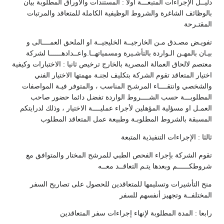
دليــل الإجراءات المتبعـــة اولا : المستندات والأوراق المطلوبة بيان
بالوظائف الشاغرة والشروط الوظيفية الكاملة للمتعاقد والمرتبات
المقتـرحة
تفويـض مصـدق مـن الخارجيــة الخليجيــة او الملحق العمــــالى و
بيـان بالمهـن الـواردة بالتأشـيرة ومسمياتهــا.واعــدادهــــــا لشركة
معتصم لالحاق العمالة المصرية بالخارج ترخيص ثانيا : الاختبارات وكيفية
اختيار المتعاقد تقوم الشركة بتكليف لجنـة مهمتها الاختيار الفني
والشخصي وانتقــــاء المرشـح المناسب ، والمتوفر فيـة المواصفات
المطلوبـــة حسب الشــــروط الواردة تفضل دائما حضور صاحب
العمـل او مسؤلية المؤهلين لأجراء عمليــــة الاختيار ، وذلك لدرايتكم
المسبقة بالشروط المطلوبـة وطبيعة عمل المتعاقد المطلوب
ثالثا : الإجراءات التنفيذية المتبعة
تقوم الشركة بإجراء الفحص الطبي للمرشح المختار والمتوافق مع
شروطكــــــم وبعدها يتـم التعاقــد معــه
منح التأشيرات وتسليمها للمتعاقدين للحصول على تصاريح السفر
المختلفــة وتجهيز أنفسهم للسفر
رابعا : المدة المطلوبة لإنهاء إجراءات سفر المتعاقدين