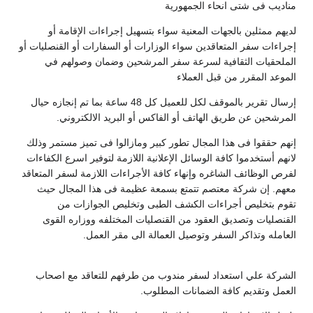
مناديب فى شتى انحاء الجمهورية
لديهم ممثلين بالجهات المعنية سواء بتسهيل إجراءات الإقامة أو
إجراءات سفر المتعاقدين سواء الوزارات أو السفارات أو القنصليات أو
الملحقيات الثقافية لسرعة سفر المرشحين وضمان وصولهم في
الموعد المقرر من قبل العملاء
إرسال تقرير بالموقف لكل للعميل كل 48 ساعة بما تم إنجازه حيال
المرشحين عن طريق الهاتف أو الفاكس أو البريد الالكتروني.
إنهم حققوا فى هذا المجال تطور كبير ومازالوا فى تميز مستمر وذلك
لانهم أستخدموا كافة الوسائل الإعلانية اللازمة لتوفير اسرع الكفاءات
لفرص الوظائف الشاغره وإنهاء كافة الأجراءات اللازمة لسفر المتعاقد
معهم. إن شركة معتصم تتمتع بسمعة عظيمة فى هذا المجال حيث
تقوم بتخليص أجراءات الكشف الطبى وتخليص الجوازات من
القنصليات وتصديق العقود من القنصليات المختلفه ووزاره القوى
العامله وتذاكر السفر وتوصيل العمالة الى مقر العمل.
الشركة علي استعداد لسفر مندوب من طرفهم للتعاقد مع اصحاب
العمل وتقديم كافة الضمانات المطلوب.