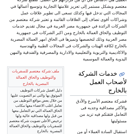
معتصم وبشكل مستمر إلى تعزيز علامتها التجارية وتوسيع أعمالها في
المجالات التي تدخل فيها وكذلك تسعى الى تطوير علاقات عمل
وشراكات أقوى تضاف إلى العلاقات القائمة و تعتبر شركة معتصم من
الشركات الرائدة في جمهورية مصر العربية في مجال تقديم خدمات
التوظيف والحاق العمالة بالخارج ومن اكبر الشركات فى جمهورية
مصر العربية وذلك لتخصصها وتميزها فى الحاق امهر العمالة المصرية
بالخارج لكافة الهيئات والشركات فى المجالات الطبية والهندسية
والاكاديمية والتربوية والتعليمية والادارية والمصرفية والفندقية والمهن
اليدوية والعمالة الموسمية
ملف:شركة معتصم للسفريات
خدمات الشركة
والتوظيف والحاق العمالة
لأصحاب العمل
المصرية بالخارج
بالخارج
دليل افضل شركات التوظيف
الموثوق بها والتى تم التصويت عليها
من خلال بعض مواقع التوظيف من
فشركة معتصم الأسرع والأدق
تعامل اغلب الاعضاء معها مكاتب
والأكثر مصداقية وجديه فى
الحاق العماله التي تم التعامل معها
التعامل فثقتكم فيه تزيد من
من قبل ولها مصداقيه عالية ولها
مسئوليتها
ترخيص الأعلى تصويت شركة معتصم
للسفريات والتوظيف والحاق العمالة
المصرية بالخارج
استقبال السادة العملاء أو من