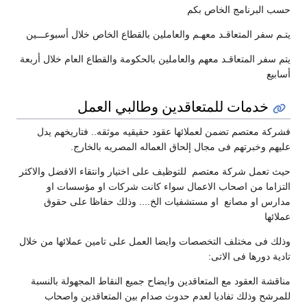
حسب البرنامج الخاص بكم
يتـم سفر المتعاقـد معهـم والعاملين بالقطاع الخاص خلال أسبوعـــين
يتم سفر المتعاقـد معهم والعاملين بالحكومة والقطاع العام خلال أربعة
أسابيع
خدمات للمتعاقدين وطالبي العمل
فشركة معتصم تضمن لعملائها عقود حقيقيه موثقه.. فتاريخهم يدل
عليهم وخبرتهم فى مجال إلحاق العماله المصريه بالخارج.
حيث تعمل شركة معتصم للتوظيف على اختيار وانتقاء الافضل والاكثر
التزاما من اصحاب الاعمال سواء كانت شركات او مؤسسات او
مدارس او مصانع او مستشفيات الخ.... وذلك حفاظا على حقوق
عملائها
وذلك فى مختلف التخصصات وايضا العمل على تامين عملائها من خلال
تادية دورها فى الاتى:
مناقشة العقود مع المتعاقدين وايضاح جميع النقاط المجهولة بالنسبة
للمرشح وذلك تفاديا لعدم حدوث صدام بين المتعاقدين واصحاب