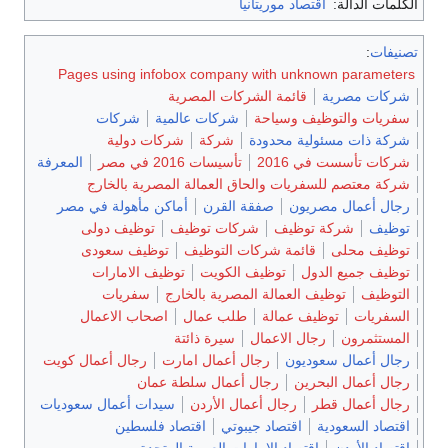
الكلمات الدالة:
اقتصاد موريتانيا
تصنيفات
:
Pages using infobox company with unknown parameters
شركات مصرية
قائمة الشركات المصرية
سفريات والتوظيف وسياحة
شركات عالمية
شركات
شركة ذات مسئولية محدودة
شركة
شركات دولية
شركات تأسست في 2016
تأسيسات 2016 في مصر
المعرفة
شركة معتصم للسفريات والحاق العمالة المصرية بالخارج
رجال أعمال مصريون
صفقة القرن
أماكن مأهولة في مصر
توظيف
شركة توظيف
شركات توظيف
توظيف دولى
توظيف محلى
قائمة شركات التوظيف
توظيف سعودى
توظيف جميع الدول
توظيف الكويت
توظيف الامارات
التوظيف
توظيف العمالة المصرية بالخارج
سفريات
السفريات
توظيف عمالة
طلب عمال
اصحاب الاعمال
المستثمرون
رجال الاعمال
سيرة ذائتة
رجال أعمال سعوديون
رجال أعمال امارت
رجال أعمال كويت
رجال أعمال البحرين
رجال أعمال سلطة عمان
رجال أعمال قطر
رجال أعمال الأردن
سيدات أعمال سعوديات
اقتصاد السعودية
اقتصاد جيبوتي
اقتصاد فلسطين
اقتصاد الأردن
اقتصاد الإمارات العربية المتحدة