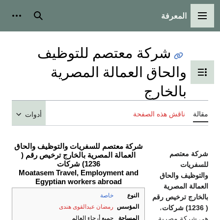
المعرفة
القائمة الرئيسية
بحث
أدوات
شركة معتصم للتوظيف
والحاق العمالة المصرية
تبديل عرض جدول المحتويات
بالخارج
مقالة
ناقش هذه الصفحة
أدوات
شركة معتصم للسفريات والتوظيف والحاق
شركة معتصم
العمالة المصرية بالخارج ترخيص رقم (
1236) شركات
للسفريات
Moatasem Travel, Employment and
والتوظيف والحاق
Egyptian workers abroad
العمالة المصرية
النوع
خاصة
بالخارج ترخيص رقم
المؤسس
رمضان عبدالقوى هندى
( 1236) شركات
،
المساحة
هي شركة مصرية
جميع أرجاء العالم