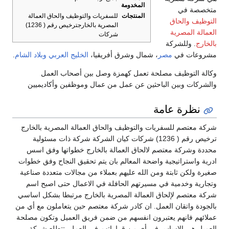
المخدومة
متخصصة في
المنتجات
للسفريات والتوظيف والحاق العمالة
التوظيف والحاق
المصرية بالخارجترخيص رقم ( 1236)
العمالة المصرية
شركات
بالخارج
. وللشركة
مشروعات في
مصر
، شمال وشرق أفريقيا،
الخليج العربي
وبلاد الشام
.
وكالة التوظيف مصلحة تعمل كهمزة وصل بين أصحاب العمل
والشركات وبين الباحثين عن عمل من عمال وموظفين وأكاديميين
نظرة عامة
شركة معتصم للسفريات والتوظيف والحاق العمالة المصرية بالخارج
ترخيص رقم ( 1236) شركات كيان الشركة شركة ذات مسئولية
محددة وشركة معتصم لالحاق العمالة بالخارج خطواتها وفق اسس
ادرية واستراتيجية واضحة المعالم بان يتم تحقيق النجاح وفق خطوات
صغيرة ولكن ثابتة ومن الله عليهم بعملاء من مجالات متعددة صناعية
وتجارية وخدمية في مسيرتهم الحافلة في الاعمال حتى اصبح اسم
شركة معتصم لإلحاق العمالة المصرية بالخارج مرتبطا بشكل اساسي
بالجودة واتقان العمل. ان كادر شركة معتصم حين يتعاملون مع أي من
عملائهم فانهم يعتبرون انفسهم من ضمن فريق العميل وتكون مصلحة
العميل هي الاساس في أي من قراراتهم في العمل. تتطلع شركة