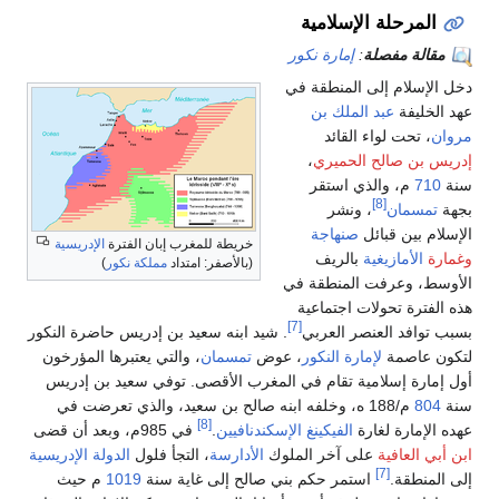
المرحلة الإسلامية
مقالة مفصلة
:
إمارة نكور
دخل الإسلام إلى المنطقة في
عهد الخليفة
عبد الملك بن
مروان
، تحت لواء القائد
إدريس بن صالح الحميري
،
سنة
710
م، والذي استقر
[8]
بجهة
تمسمان
، ونشر
الإسلام بين قبائل
صنهاجة
خريطة للمغرب إبان الفترة
الإدريسية
وغمارة
الأمازيغية
بالريف
(بالأصفر: امتداد
مملكة نكور
)
الأوسط، وعرفت المنطقة في
هذه الفترة تحولات اجتماعية
[7]
بسبب توافد العنصر العربي
. شيد ابنه سعيد بن إدريس حاضرة النكور
لتكون عاصمة
لإمارة النكور
، عوض
تمسمان
، والتي يعتبرها المؤرخون
أول إمارة إسلامية تقام في المغرب الأقصى. توفي سعيد بن إدريس
سنة
804
م/188 ه، وخلفه ابنه صالح بن سعيد، والذي تعرضت في
[8]
عهده الإمارة لغارة
الفيكينغ الإسكندنافيين
.
في 985م، وبعد أن قضى
ابن أبي العافية
على آخر الملوك
الأدارسة
، التجأ فلول
الدولة الإدريسية
[7]
إلى المنطقة.
استمر حكم بني صالح إلى غاية سنة
1019
م حيث