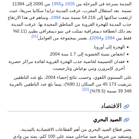
المدينة بسرعة في المرحلة بين
1926
و1955
من 2000 إلى 11384
نسمة. بعد استقلال المغرب، عرفت المدينة تزايدا سكانيا سريعا، حيث
ارتفعت ساكنتها إلى 216 54 نسمة سنة
1994
، وساهم في هذا الارتفاع
جذب المدينة للهجرة القروية من المناطق المحيدة بها. عرفت المدينة
بعد ذلك انعطافة ديمغرافية تمثلت في نمو ديمغرافي بطيئ (0.11%
[31]
فقط بين
1994
و2004
)، يفسر بمجموعة من العوامل
:
الهجرة إلى أوروبا.
انخفاض نسبة الخصوبة إلى 1.7 سنة 2004.
فقدان الحسيمة لخاصية جذب الهجرة القروية لفائدة مراكز حضرية
أخرى كإمزورن وبني بوعياش وتارجيست.
على المستوى اللغوي، وحسب نتائج إحصاء 2004، بلغ عدد الناطقين
بتريفيت 173 45 من السكان (90.1%)، بينما بلغ عدد الناطقين بالعربية
[32]
348 39 نسمة (78.5%).
الاقتصاد
الصيد البحري
يعتبر قطاع الصيد البحري من أهم القطاعات الاقتصادية بالمدينة،
ويستفيد من شريط صيد ساحلي ممتد على 100 كلم، يمتد بين وادي