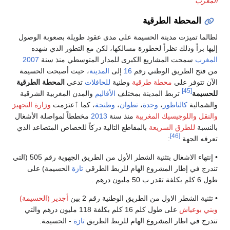
المغرب
المحطة الطرقية
لطالما تميزت مدينة الحسيمة على مدى عقود طويلة بصعوبة الوصول
إليها براً وذلك نظراً لخطورة مسالكها، لكن مع التطور الذي شهده
المغرب
سمحت المشاريع الكبرى للمدار المتوسطي منذ سنة
2007
من فتح الطريق الوطني رقم
16
إلى
المدينة
، حيث أصبحت الحسيمة
الآن تتوفر على
محطة طرقية
وطنية
للحافلات
تدعى
المحطة الطرقية
[45]
للحسيمة
تربط المدينة بمختلف
الأقاليم
والمدن المغربية الشرقية
والشمالية
كالناظور
،
وجدة
،
تطوان
،
وطنجة
، كما ٱعتزمت
وزارة التجهيز
والنقل واللوجيسيك المغربية
منذ سنة
2013
مخططاً لمواصلة الأشغال
بالنسبة
للطرق السريعة
بالمقاطع التالية دركاً للخصاص المتصاعد الذي
[46]
تعرفه الجهة
:
• إنتهاء الاشغال بتثنية الشطر الأول من الطريق الجهوية رقم 505 (التي
تندرج في إطار المشروع الهام للربط الطرقي
تازة
الحسيمة) على
طول 6 كلم بكلفة تقدر ب 50 مليون درهم .
• تثنية الشطر الاول من الطريق الوطنية رقم 2 بين
أجدير (الحسيمة)
وبني بوعياش
على طول كلم 16 كلم بكلفة 118 مليون درهم والتي
تندرج في اطار المشروع الهام للربط الطريق
تازة
- الحسيمة.