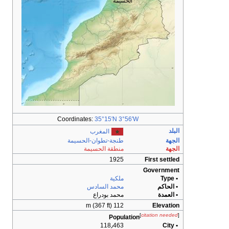
الحسيمة
Coordinates:
35°15′N
3°56′W
البلد
المغرب
الجهة
طنجة-تطوان-الحسيمة
الجهة
منطقة الحسيمة
1925
First settled
Government
• Type
ملكية
• الحاكم
محمد السادس
• العمدة
محمد بودراع
112 m (367 ft)
Elevation
[
citation needed
]
Population
118٫463
• City