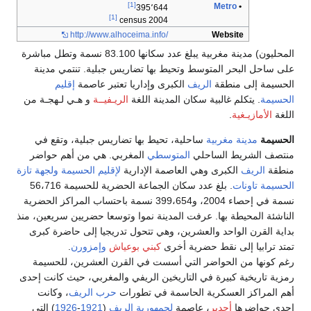
[1]
Metro
•
395٬644
[1]
2004 census
http://www.alhoceima.info/
Website
المحليون) مدينة مغربية يبلغ عدد سكانها 83.100 نسمة وتطل مباشرة
على ساحل البحر المتوسط وتحيط بها تضاريس جبلية. تنتمي مدينة
الحسيمة إلى منطقة
الريف
الكبرى وإداريا تعتبر عاصمة
إقليم
الحسيمة
. يتكلم غالبية سكان المدينة اللغة
الريـفيــة
و هـي لـهجـة من
اللغة
الأمازيـغية
.
الحسيمة
مدينة
مغربية
ساحلية، تحيط بها تضاريس جبلية، وتقع في
منتصف الشريط الساحلي
المتوسطي
المغربي. هي من أهم حواضر
منطقة
الريف
الكبرى وهي العاصمة الإدارية
لإقليم الحسيمة
ولجهة تازة
الحسيمة تاونات
. بلغ عدد سكان الجماعة الحضرية للحسيمة 56،716
نسمة في إحصاء 2004، و399،654 نسمة باحتساب المراكز الحضرية
الناشئة المحيطة بها. عرفت المدينة نموا وتوسعا حضريين سريعين، منذ
بداية القرن الواحد والعشرين، وهي تتحول تدريجيا إلى حاضرة كبرى
تمتد ترابيا إلى نقط حضرية أخرى
كبني بوعياش
وإمزورن
.
رغم كونها من الحواضر التي أسست في القرن العشرين، للحسيمة
رمزية تاريخية كبيرة في التاريخين الريفي والمغربي، حيث كانت إحدى
أهم المراكز العسكرية الحاسمة في تطورات
حرب الريف
، وكانت
إحدى حواضرها
أجدير
، عاصمة
لجمهورية الريف
(
1921
-
1926
) التي