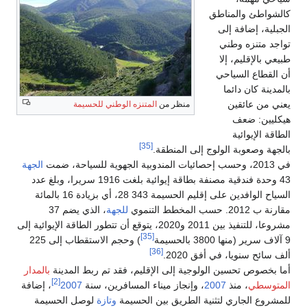
كالشواطئ والمناطق
الجبلية، إضافة إلى
تواجد متنزه وطني
طبيعي بالإقليم، إلا
أن القطاع السياحي
بالمدينة كان دائما
يعني من عائقين
منظر من
المتنزه الوطني للحسيمة
هيكليين: ضعف
الطاقة الإيوائية
[35]
بالجهة وصعوبة الولوج إلى المنطقة.
في 2013، وحسب إحصائيات المندوبية الجهوية للسياحة، ضمت
الجهة
43 وحدة فندقية مصنفة بطاقة إيوائية بلغت 1916 سريرا، وبلغ عدد
السياح الوافدين على إقليم الحسيمة 343 28، أي بزيادة 16 بالمائة
مقارنة ب 2012. حسب المخطط التنموي
للجهة
، الذي يضم 37
مشروعا، للتنفيذ بين 2011 و2020، يتوقع أن تتطور الطاقة الإيوائية إلى
[35]
9 آلاف سرير (منها 3800 بالحسيمة
) وحجم الاستقطاب إلى 225
[36]
ألف سائح سنويا، في أفق 2020.
أما بخصوص تحسين الولوجية إلى الإقليم، فقد تم ربط المدينة
بالمدار
[2]
المتوسطي
، منذ
2007
، وإنجاز ميناء المسافرين، سنة
2007
، إضافة
للمشروع الجاري لتثنية الطريق بين الحسيمة
وتازة
لوصل الحسيمة