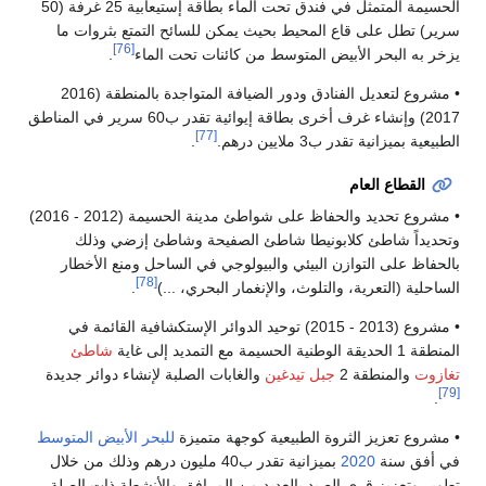
الحسيمة المتمثل في فندق تحت الماء بطاقة إستيعابية 25 غرفة (50
سرير) تطل على قاع المحيط بحيث يمكن للسائح التمتع بثروات ما
[76]
يزخر به البحر الأبيض المتوسط ​​من كائنات تحت الماء
.
• مشروع لتعديل الفنادق ودور الضيافة المتواجدة بالمنطقة (2016
2017) وإنشاء غرف أخرى بطاقة إيوائية تقدر ب60 سرير في المناطق
[77]
الطبيعية بميزانية تقدر ب3 ملايين درهم.
.
القطاع العام
• مشروع تحديد والحفاظ على شواطئ مدينة الحسيمة (2012 - 2016)
وتحديداً شاطئ كلابونيطا شاطئ الصفيحة وشاطئ إزضي وذلك
بالحفاظ على التوازن البيئي والبيولوجي في الساحل ومنع الأخطار
[78]
الساحلية (التعرية، والتلوث، والإنغمار البحري، ...)
.
• مشروع (2013 - 2015) توحيد الدوائر الإستكشافية القائمة في
المنطقة 1 الحديقة الوطنية الحسيمة مع التمديد إلى غاية
شاطئ
تغازوت
والمنطقة 2
جبل تيدغين
والغابات الصلبة لإنشاء دوائر جديدة
[79]
.
• مشروع تعزيز الثروة الطبيعية كوجهة متميزة
للبحر الأبيض المتوسط
في أفق سنة
2020
بميزانية تقدر ب40 مليون درهم وذلك من خلال
تطوير وتعزيز قرى الصيد بالعديد من المرافق والأنشطة ذات الصلة