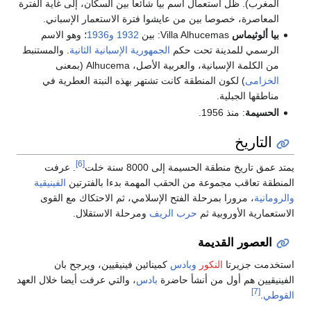
المغرب). ظل استعمال اسم بيا شائعا بين السكان، إلى غاية الفترة
المعاصرة، خصوصا بين من عايشوا فترة الاستعمار الإسباني.
بيا ألوثيماس
Villa Alhucemas: بين
1932
و1936
؛ وهو الاسم
الرسمي للمدينة تحت حكم
الجمهورية الإسبانية الثانية
. والمستنبط
من الكلمة الإسبانية، والعربية الأصل، Alhucema (بمعنى
الخزامى
) لكون المنطقة كانت تشتهر بهذه النبتة العطرية في
مناطقها الجبلية.
الحسيمة
: منذ 1956.
التاريخ
[6]
يمتد عمق تاريخ منطقة الحسيمة إلى 8000 سنة خلت
. عرفت
المنطقة تعاقب مجموعة من الحقب المهمة بدءا بالفترتين
الفينيقية
والرومانية
، مرورا بمرحلة الفتح الإسلامي، ثم الاحتكاك مع القوى
الاستعمارية الأوروبية ثم
حرب الريف
ومرحلة الاستقلال.
العصور القديمة
استخدمت جزيرتا
النكور
وبادس
كمينائين فينيقيين، ويرجح بان
الفينيقيين هم أول من أنشأ حاضرة
بادس
، والتي عرفت أيضا خلال العهد
[7]
القوطي
.