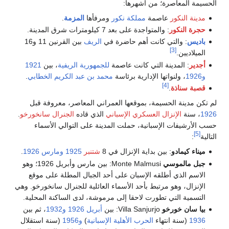
الحسيمة المعاصرة؛ من أشهرها:
مدينة النكور
عاصمة
مملكة نكور
ومرفأها
المزمة
.
حجرة النكور
: والمتواجدة على بعد 7 كيلومترات شرق المدينة.
باديس
: والتي كانت أهم حاضرة في
الريف
بين القرنين 11 و16
[3]
الميلاديين.
أجدير
: المدينة التي كانت عاصمة
للجمهورية الريفية
، بين
1921
و1926
، ولنواتها الإدارية برئاسة
محمد بن عبد الكريم الخطابي
.
[4]
قصبة سناذة
.
لم تكن مدينة الحسيمة، بموقعها العمراني المعاصر، معروفة قبل
1926
، سنة
الإنزال العسكري الإسباني
الذي قاده
الجنرال سانخورخو
.
حسب الأرشيفات الإسبانية، حملت المدينة على التوالي الأسماء
[5]
التالية
:
ميناء كيمادو
: بين بداية الإنزال في 8
شتنبر
1925
ومارس
1926
.
جبل مالموسي
Monte Malmusi: بين مارس وأبريل 1926؛ وهو
الاسم الذي أطلقه الإسبان على أحد الجبال المطلة على موقع
الإنزال، وهو مرتبط بأحد الأسماء العائلية للجنرال سانخورخو. وهي
التسمية التي تطورت لاحقا إلى مرموشة، لدى الساكنة المحلية.
بيا سان خورخو
Villa Sanjurjo: بين
أبريل
1926
و1932
، ثم بين
1936
(سنة انتهاء
الحرب الأهلية الإسبانية
)
و1956
(سنة استقلال