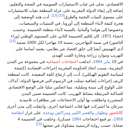
الاقتصادي، تجلى في غياب الاستثمارات العمومية في الصحة والتعليم،
إضافة إلى إبقاء الدولة المغربية على عزلة المنطقة بغياب للاستثمارات
[13]
[10]
على مستوى البنيات التحتية والطرق
.
. أدت هذه الوضعية إلى
هجرة كثيفة لأبناء المنطقة إلى أوروبا، في الستينات والسبعينات،
وخصوصا إلى هولندا وألمانيا، بالنسبة لأبناء منطقة الحسيمة. وحسب
إحصاء 1971، كان إقليم الحسيمة الثاني على المستوى الوطني (وراء
[14]
الناضور) في نسبة المهاجرين، بنسبة 19 مهاجرا لكل 1000 نسمة.
أدى التهميش أيضا إلى خلق اقتصاد غير نظامي، يعتمد أساسا على
التهريب وموارد زراعة وتجارة القنب الهندي.
في 19
يناير
1984
، اندلعت
احتجاجات اجتماعية
في مجموعة من المدن
المغربية، بسبب اتخاذ الحكومة المغربية إجراءات اقتصادية (كنتيجة
لسياسة التقويم الهيكلي)، أدت إلى ارتفاع كلفة المعيشة. كانت لمنطقة
الريف إجراءات إضافية تمثلت في الرسوم التي فرضتها الدولة، آنذاك،
على الولوج إلى سبتة ومليلية، مما انعكس سلبا على الوضع الاقتصادي
للساكنة المرتبطة بنشاط التهريب. كانت الحسيمة ضمن المدن
المتضررة وانطلقت بها أولى الاحتجاجات عبر مظاهرات تلاميذية
سرعان ما اشتركت فيها فئات اجتماعية أخرى، وانتقلت إلى مدن أخرى
كالناضور
وتطوان
والقصر الكبير
ومراكش
ووجدة
. على غرار
انتفاضة
1958
، تم قمع احتجاجات
1984
عسكريا، وخلفت في الحسيمة 4
[15]
ضحايا، حسب رواية الرسمية مشكوك في صحتها.