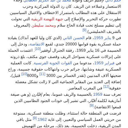
الاستعمار وعملاءه عن الريف. كان رد الدولة المركزية وحزب
الاستقلال على هذه المطالب باستمرار الاختطاف والاغتيال السياسيين.
تطورت حركة التحرير والإصلاح إلى
جبهة النهضة الريفية
التي تحولت
إلى تنظيم مسلح تحت قيادة الحاج سلام
ومحمد سليطن
(المعروف
[9]
بالشريف الخمليشي).
في 9
يناير
1959
، قام
الحسن الثاني
(الذي كان وليا للعهد آنذاك) بقيادة
حملة عسكرية بقوة قوامها 20000 جندي، لقمع
الانتفاضة
، ودخل إلى
[10]
الحسيمة في 16 يناير 1959، رفقة الجنرال أوفقير
. اعتمدت الحملة
على إنزالات عسكرية بسواحل الريف وقصف جوي مكثف، بلغ ذروته
في
فبراير
1959
، مدعوما من
القوات الجوية الفرنسية
. كانت العملية
العسكرية عنيفة وشابتها، جرائم حرب وانتهاكات حقوقية جسيمة، وراح
[10]
[11]
ضحيتها آلاف المدنيين (تقدر الخسائر بين 3000
و8000
قتيل)،
إضافة إلى العديد من المقابر الجماعية التي لا زالت تشكل معضلة
[12]
حقوقية
في المغرب المعاصر.
تعرف سنة
1959
بالحسيمة والريف عموما، بعام
إقبّارن
(و هي صيغة
أمازيغية لكلمة
أقبّار
، التي تشير إلى خوذات الجنود النظاميين الذين
[9]
قمعوا الانتفاضة).
فرضت في المنطقة حالة استثناء، وظلت منطقة عسكرية، ممنوعة
[9]
من حريتي العمل السياسي والتعبير، إلى غاية
1962
.
مثل باقي
المدن الريفية، دخلت الحسيمة، بعد ذلك، مرحلة من التهميش