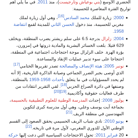
الحضري الأوسع (
بني بوعياش
وتارجيست
)، منذ
2011
. في ما يلي أهم
تواريخ الفترة المعاصرة للحسيمة:
[16]
2000
: زيارة للملك
محمد السادس
، وهي أول زيارة لملك
مغربي للحسيمة، منذ دخول
الحسن الثاني
للمدينة لقمع
انتفاضة
.
1958
2004
:
زلزال
بدرجة 6.5 على سلم ريشتر يضرب المنطقة، ويخلف
629 قتيلا. بلغت الخسائر البشرية والمادية ذروتها في إمزورن،
بؤرة الهزة. خلف الزلزال موجة احتجاجات اجتماعية في المنطقة،
احتجاجا على سوء تدبير عمليات الإنقاذ والمساعدة.
[17]
نونبر
2005
:
هيئة الإنصاف والمصالحة
تصدر تقريرها الختامي
الذي أوصى بجبر الضرر الجماعي وصيانة الذاكرة التاريخية، إلا أنه
لم يحدد المسؤوليات في ما يتعلق
بأحداث 1958-1959
بالمنطقة،
[18]
وصنفها في دائرة الصراع الحزبي
. لقي التقرير انتقادات من
[20]
[19]
طرف فعاليات حقوقية وأكاديمية.
يوليوز
2008
: إحداث
المدرسة الوطنية للعلوم التطبيقية بالحسيمة
،
بجماعة آيت يوسف وعلي، وهي أول مدرسة كبرى لتكوين
[21]
المهندسين في منطقة الريف.
يونيو
2010
: نادي شباب الريف الحسيمي يحقق الصعود إلى القسم
[22]
الوطني الأول للدوري المغربي، لأول مرة في تاريخه.
20
فبراير
2011
: تحول الاحتجاجات السياسية التي دعت إليها
حركة