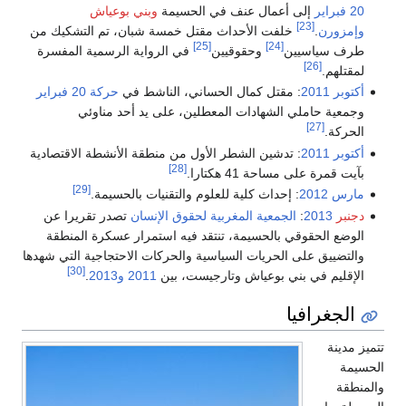
20 فبراير
إلى أعمال عنف في الحسيمة
وبني بوعياش
[23]
وإمزورن
.
خلفت الأحداث مقتل خمسة شبان، تم التشكيك من
[25]
[24]
طرف سياسيين
وحقوقيين
في الرواية الرسمية المفسرة
[26]
لمقتلهم.
أكتوبر
2011
: مقتل كمال الحساني، الناشط في
حركة 20 فبراير
وجمعية حاملي الشهادات المعطلين، على يد أحد مناوئي
[27]
الحركة.
أكتوبر
2011
: تدشين الشطر الأول من منطقة الأنشطة الاقتصادية
[28]
بآيت قمرة على مساحة 41 هكتارا.
[29]
مارس
2012
: إحداث كلية للعلوم والتقنيات بالحسيمة.
دجنبر
2013
:
الجمعية المغربية لحقوق الإنسان
تصدر تقريرا عن
الوضع الحقوقي بالحسيمة، تنتقد فيه استمرار عسكرة المنطقة
والتضييق على الحريات السياسية والحركات الاحتجاجية التي شهدها
[30]
الإقليم في بني بوعياش وتارجيست، بين
2011
و2013
.
الجغرافيا
تتميز مدينة
الحسيمة
والمنطقة