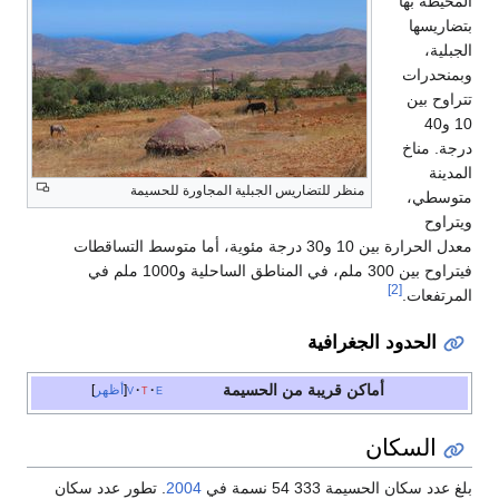
المحيطة بها
بتضاريسها
الجبلية،
وبمنحدرات
تتراوح بين
10 و40
درجة. مناخ
المدينة
منظر للتضاريس الجبلية المجاورة للحسيمة
متوسطي،
ويتراوح
معدل الحرارة بين 10 و30 درجة مئوية، أما متوسط التساقطات
فيتراوح بين 300 ملم، في المناطق الساحلية و1000 ملم في
[2]
المرتفعات.
الحدود الجغرافية
أماكن قريبة من الحسيمة
e
t
v
أظهر
السكان
بلغ عدد سكان الحسيمة 333 54 نسمة في
2004
. تطور عدد سكان