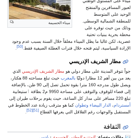
ميناء على المستوى الوطني
لعبور المسافرين والمنفتح
الوحيد على المتوسط
للمنطقة الشمالية الوسطى.
ميناء الحسيمة
وذلك من حيث توفره على
محطة بحرية ببنيات تحتية
عصرية، لكن غالبا ما يظل الميناء مغلقاً خلال السنة بسبب عدم وجود
[50]
الإرادة السياسية، ليتم فتحه خلال فترات العطلة الصيفية فقط.
.
مطار الشريف الإدريسي
جواً تتوفر المدينة على مطار دولي هو
مطار الشريف الإدريسي
الذي
يعد من بين أهم 12 مطارا دوليّا
بالمغرب
حيث تبلغ مساحته 88 هكتار،
ويصل طول مدرجه 160 مترا بقوة تحمل تصل إلى 90 طن، بالإضافة
إلى فضاء للوقوف والتوقف على مساحة 9950 م2 بطاقة ٱستيعابية
تبلغ 220 مسافر على مدار كل الساعة، حيث يقوم برحلات طيران إلى
أمستردام
،
الدار البيضاء
وتطوان
كما هو مترقب زيادة عدد الخطوط في
[52]
[51]
المستقبل والوجهات رغم القلاقل التي يعرفها القطاع
.
الثقافة
مقالات مفصلة
:
المنتزه الوطني الحسيمة
بادس