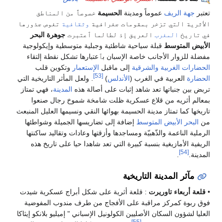
تعتبر
جهة الريف
عموماً ومدينة
الحسيمة
خصوصاً من المناطق
الأثرية التي تزخر بمقومات جغرافية
وثقافية
تغوص جذورها
في تاريخ
المغرب
العريق إذ لطالما ٱعتبرت
جوهرة البحر
الأبيض المتوسط
قبلة سياحية شاطئية وجبلية متوسطية وإيكولوجية
مفضلة للزوار الأجانب خاصة الإسبان بٱعتبارها تشكل نقطة إلتقاء
الحضارات
الغربية
والشرقية
إلى ماقبل
الإستعمار
وتكوين قلب
[53]
الحضارة
العربية في الغرب (
الأندلس
)
. ولعل المأثر التاريخية التي
تربض بين جنباتها تعد شاهد إثبات على أصالة هذه
المدينة
، فهي تمتاز
بمعالم أثريه من قلاع عسكرية ظلت شامخة شموخ رجال صنعوا
تاريخها كما تمتاز مدينة الحسيمة بهوائها النقي ونسيمها العليل المنبعث
من
البحر الأبيض المتوسط
إضافة إلى تضاريسها الجميلة وشواطئها
الرملية الناعمة والذّهبيّة ومساجدها وأزقتها وعادات وتقاليد ساكنتها
الريفية الأمازيغية بنسبة كبيرة التي تعد شاهدا حيا على تاريخ هذه
[54]
المدينة.
.
مآثر المدينة التاريخية
•
قلعة أربعاء تاوريرت
: قلعة أثرية على شكل أبراج عسكرية شيدت
فوق ربوة كمركز مراقبة على الأفجاج من طرف مندوب المفوضية
العليا لشؤون السكان الأصليين الكولونيل الإسباني " إميليو بلانكو إيثاكا
[55]