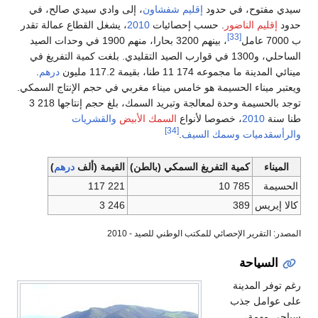
سيدي مفتوح، في حدود
إقليم شفشاون
، إلى وادي سيدي صالح، في
حدود
إقليم الناضور
. حسب إحصائيات
2010
، يشغل القطاع عمالة تقدر
[33]
ب 7000 عامل
، بينهم 3200 بحارا، منهم 1900 في وحدات الصيد
الساحلي، و1300 في قوارب الصيد التقليدي. بلغت كمية التفريغ في
مينائي المدينة ما مجموعه 174 11 طنا، بقيمة 117.2 مليون
درهم
.
ويعتبر ميناء الحسيمة هو خامس ميناء مغربي في حجم الإنتاج السمكي.
توجد بالحسيمة وحدة لمعالجة وتبريد السمك، بلغ حجم إنتاجها 218 3
طنا سنة
2010
، خصوصا لأنواع
السمك الأبيض
والقشريات
[34]
والرأسقدميات
وسمك السيف
.
الميناء
كمية التفريغ السمكي (بالطن)
القيمة (ألف
درهم
)
الحسيمة
785 10
221 117
كالا إيريس
389
246 3
المصدر: التقرير الإحصائي للمكتب الوطني للصيد - 2010
السياحة
رغم توفر المدينة
على عوامل جذب
سياحي مهمة،