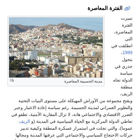
الفترة المعاصرة
تميزت
الفترة
المعاصرة،
التي
انطلقت في
،
1999
بتحول
جذري في
سياسة
الدولة تجاه
مدينة الحسيمة المعاصرة
منطقة
الريف،
وبفتح مجموعة من الأوراش المهيكلة على مستوى البنيات التحتية
والتطوير العمراني لمدينة الحسيمة. رغم سياسة إعادة الاعتبار وجبر
الضرر الاقتصادي والاجتماعي هاته، لا تزال المقاربة الأمنية، تطفو في
تعاطي الدولة المركزية مع الحياة السياسية في المدينة (و
الريف
عموما)، والتي تجلت في استمرار عسكرة المنطقة وكيفية تدبير
حركات الاحتجاج السياسي والاجتماعي التي عرفتها المدينة ومجالها