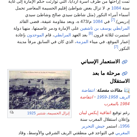
تمت إزاحتها من طرف أسرة أزدايا، التي توارثت حكم الإمارة إلى غاية
سنة
1084
م. لا تزال بعض شواطئ إقليم الحسيمة المعاصر تحمل
أسماء أمراء النكور (مثل شاطئ سيدي صالح وشاطئ سيدي
[7]
إدريس).
في
1084
م/473 ه، وبعد مقاومة عنيفة، قضى القائد
المرابطي
يوسف بن تاشفين
على الإمارة ودمر عاصمتها، منهيا دولة
[8]
استمرت لثلاثة قرون.
بعد العهد
المرابطي
، قام
الموحدون
بإعادة
إعمار الموقع، في ميناء
المزمة
، الذي كان في السابق مرفأ مدينة
[7]
النكور.
الاستعمار الإسباني
مرحلة ما بعد
الاستقلال
مقالات مفصلة
:
انتفاضة
الريف 1958-1959
انتفاضة
1984 بالمغرب
رغم توقيع
اتفاقية إيكس ليبان
إنزال الحسيمة
،
شتنبر
1925
وإعلان استقلال المغرب سنة
1956
، استمر
جيش التحرير
المغربي
في التواجد في منطقتي الريف الشرقي والأوسط، وقاد