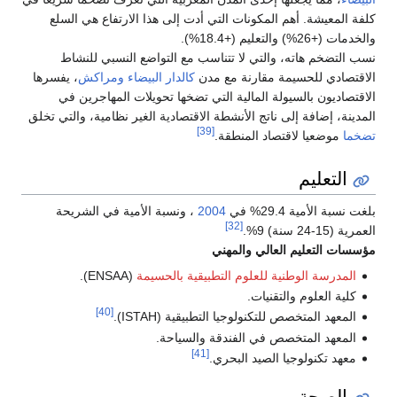
كلفة المعيشة. أهم المكونات التي أدت إلى هذا الارتفاع هي السلع
والخدمات (+26%) والتعليم (+18.4%).
نسب التضخم هاته، والتي لا تتناسب مع التواضع النسبي للنشاط
الاقتصادي للحسيمة مقارنة مع مدن
كالدار البيضاء
ومراكش
، يفسرها
الاقتصاديون بالسيولة المالية التي تضخها تحويلات المهاجرين في
المدينة، إضافة إلى ناتج الأنشطة الاقتصادية الغير نظامية، والتي تخلق
[39]
تضخما
موضعيا لاقتصاد المنطقة.
التعليم
بلغت نسبة الأمية 29.4% في
2004
، ونسبة الأمية في الشريحة
[32]
العمرية (15-24 سنة) 9%.
مؤسسات التعليم العالي والمهني
المدرسة الوطنية للعلوم التطبيقية بالحسيمة
(ENSAA).
كلية العلوم والتقنيات.
[40]
المعهد المتخصص للتكنولوجيا التطبيقية (ISTAH).
المعهد المتخصص في الفندقة والسياحة.
[41]
معهد تكنولوجيا الصيد البحري.
الصحة