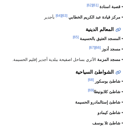
[62]
[61]
•
قصبة اسنادة
[64]
[63]
•
مركز قيادة عبد الكريم الخطابي
بأجدير
المعالم الدينية
[65]
•
المسجد العتيق بالحسيمة
[67]
[66]
•
مسجد أدوز
•
مسجد المزمة
الأثري بساحل اصفيحة ببلدية أجدير إقليم الحسيمة.
الشواطئ السياحية
[68]
•
شاطئ بوسكور
[69]
•
شاطئ كلابونيطا
•
شاطئ إستالمادرو الحسيمة
•
شاطئ كيمادو
•
شاطئ تلا يوسف