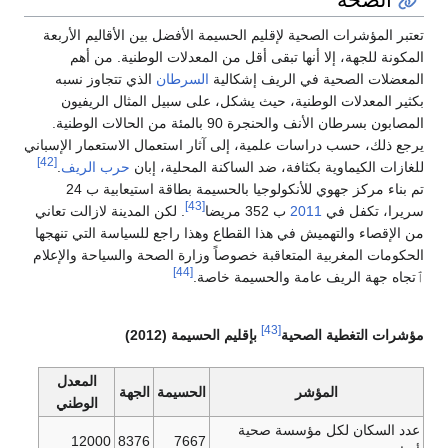
تعتبر المؤشرات الصحية لإقليم الحسيمة الأفضل بين الأقاليم الأربعة
المكونة للجهة، إلا أنها تبقى أقل من المعدلات الوطنية. من أهم
المعضلات الصحية في الريف إشكالية
السرطان
الذي تتجاوز نسبه
بكثير المعدلات الوطنية، حيث يشكل، على سبيل المثال الريفيون
المصابون بسرطان الأنف والحنجرة 90 بالمئة من الحالات الوطنية.
يرجع ذلك، حسب دراسات علمية، إلى آثار استعمال الاستعمار الإسباني
[42]
للغازات الكيماوية بكثافة، ضد الساكنة المحلية، إبان
حرب الريف
.
تم بناء مركز جهوي للأنكولوجيا بالحسيمة بطاقة استيعابية ب 24
[43]
سريرا، تكفل في
2011
ب 352 مريضا
. لكن المدينة لازالت تعاني
من الإقصاء والتهميش في هذا القطاع وهذا راجع للسياسة التي تنهجها
الحكومات المغربية المتعاقبة خصوصاً وزارة الصحة والسياحة والإعلام
[44]
ٱتجاه جهة الريف عامة والحسيمة خاصة.
[43]
مؤشرات التغطية الصحية
بإقليم الحسيمة (2012)
المعدل
المؤشر
الحسيمة
الجهة
الوطني
عدد السكان لكل مؤسسة صحية
12000
8376
7667