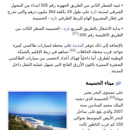
• تثنية الشطر الثاني من الطريق الجهوية رقم 505 ابتداء من المحول
الشرقي لمدينة
تازة
على طول 29 بكلفة 364 مليون درهم والتي تندرج
في إطار المشروع الهام للربط الطرقي
تازة
- الحسيمة.
• بداية الاشغال بالطريق السريع
تازة
- الحسيمة الشطر الثالث من
[47]
الطريق الاقليمية رقم 505
بالإضافة إلى ذلك تتوفر
المدينة
على محطة لسيارات طاكسي كبيرة
[48]
تتواجد قرب محطة الحافلات
تساهم في ربط الإقليم بالشبكة
الوطنية للطرق، أما داخلياً فهناك أعداد لاتحصى من سيارات الطاكسي
الصغيرة المميزة باللون الأزرق الفاتح التي تسهل عملية التنقل داخل
المدينة.
ميناء الحسيمة
على مستوى البحر يعتبر
[49]
ميناء
الحسيمة الذي دشنه
الملك محمد السادس سنة
2007 والذي يقع على ساحل
البحر الأبيض المتوسط بحوالي
150 كم غرب الناظور ثالث