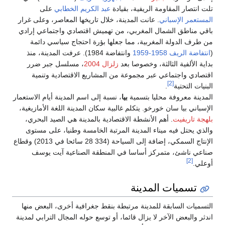
تلت انتصار المقاومة الريفية، بقيادة
عبد الكريم الخطابي
على
المستعمر الإسباني
. عانت المدينة، خلال تاريخها المعاصر، وعلى غرار
باقي مناطق الشمال المغربي، من تهميش اقتصادي واجتماعي إرادي
من طرف الدولة المغربية، مما جعلها بؤرة احتجاج سياسي دائمة
(
انتفاضة الريف 1958-1959
وانتفاضة 1984). عرفت المدينة، منذ
بداية الألفية الثالثة، وخصوصا بعد
زلزال 2004
، مسلسل جبر ضرر
اقتصادي واجتماعي عبر مجموعة من المشاريع الاقتصادية وتنمية
[2]
البنيات التحتية
.
المدينة معروفة محليا بتسمية
بيا
، نسبة إلى اسم المدينة أيام الاستعمار
الإسباني بيا سان خورخو. يتكلم غالبية سكان المدينة اللغة الأمازيغية،
بلهجة تاريفيت
. أهم الأنشطة الاقتصادية بالمدينة هي الصيد البحري،
والذي يحتل فيه ميناء المدينة المرتبة الخامسة وطنيا، على مستوى
الإنتاج السمكي، إضافة إلى السياحة (334 28 سائحا في 2013) وقطاع
صناعي ناشئ، متمركز أساسا في المنطقة الصناعية آيت يوسف
[2]
أوعلي.
تسميات المدينة
التسميات السابقة للمدينة مرتبطة بنقط جغرافية أخرى، البعض منها
اندثر والبعض الآخر لا يزال قائما، أو توسع حوله المجال الترابي لمدينة