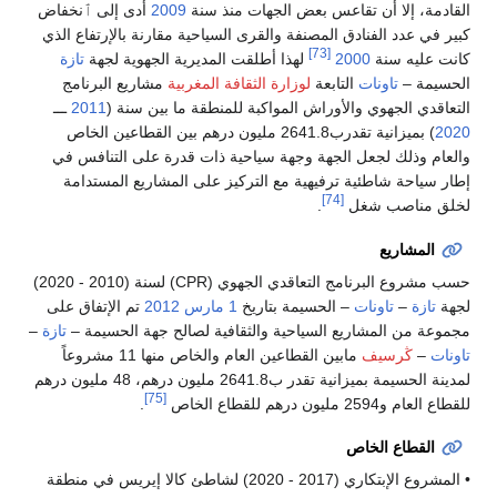
القادمة، إلا أن تقاعس بعض الجهات منذ سنة
2009
أدى إلى ٱنخفاض
كبير في عدد الفنادق المصنفة والقرى السياحية مقارنة بالإرتفاع الذي
[73]
كانت عليه سنة
2000
لهذا أطلقت المديرية الجهوية لجهة
تازة
الحسيمة –
تاونات
التابعة
لوزارة الثقافة المغربية
مشاريع البرنامج
التعاقدي الجهوي والأوراش المواكبة للمنطقة ما بين سنة (
2011
ـــ
2020
) بميزانية تقدرب2641.8 مليون درهم بين القطاعين الخاص
والعام وذلك لجعل الجهة وجهة سياحية ذات قدرة على التنافس في
إطار سياحة شاطئية ترفيهية مع التركيز على المشاريع المستدامة
[74]
لخلق مناصب شغل
.
المشاريع
حسب مشروع البرنامج التعاقدي الجهوي (CPR) لسنة (2010 - 2020)
لجهة
تازة
–
تاونات
– الحسيمة بتاريخ
1 مارس
2012
تم الإتفاق على
مجموعة من المشاريع السياحية والثقافية لصالح جهة الحسيمة –
تازة
–
تاونات
–
ڭرسيف
مابين القطاعين العام والخاص منها 11 مشروعاً
لمدينة الحسيمة بميزانية تقدر ب2641.8 مليون درهم، 48 مليون درهم
[75]
للقطاع العام و2594 مليون درهم للقطاع الخاص
.
القطاع الخاص
• المشروع الإبتكاري (2017 - 2020) لشاطئ كالا إيريس في منطقة