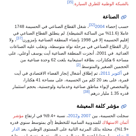
[35]
بالشبكة الوطنية للطرق السيارة
.
الصناعة
[32]
حسب إحصاء
2004
، شغل القطاع الصناعي في الحسيمة 1748
عاملا (11.6% من الساكنة النشيطة). لم ينطلق القطاع الصناعي في
[37]
إقليم الحسيمة إلا في 1998 بإنشاء المنطقة الصناعية بإمزورن
، ولا
زال القطاع الصناعي في مرحلة نواة متوسطة، وتغلب عليه الصناعات
الغدائية. في 2001، أنجزت المنطقة الصناعية آيت يوسف أوعلي، على
مساحة 6 هكتارات، بطاقة استيعابية بلغت 62 وحدة صناعية من
[2]
الحجمين الصغير والمتوسط.
في
أكتوبر
2011
، تم إطلاق أشغال إنجاز الفضاء الاقتصادي في آيت
قمرة، على بعد 20 كلم من الحسيمة، على مساحة 41 هكتارا،
والمخصص لإيواء مناطق صناعية وخدماتية ولوجستية، بحجم استثمار
[38]
قدره 1.35 مليار درهم.
مؤشر كلفة المعيشة
سجلت الحسيمة، بين
2007
و2012
، نسبة +9.4% في ارتفاع
مؤشر
أثمان الاستهلاك
للمندوبية السامية للتخطيط (أي بمتوسط سنوي قدره
+1.9%)، محتلة بذلك المرتبة الثانية على المستوى الوطني، بعد
الدار
البيضاء
، مما يجعلها إحدى المدن المغربية التي تعرف تضخما سريعا في