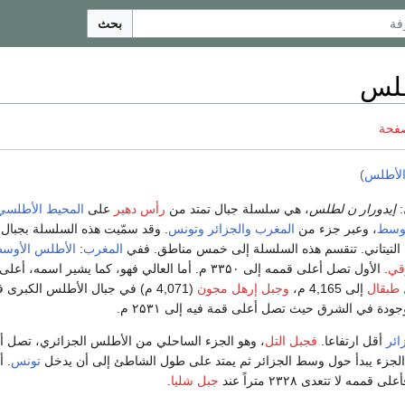
بحث
طلس
صفحة
الأطلس
)
:
إيدورار ن لطلس
، هي سلسلة جبال تمتد من
رأس دهير
على
المحيط الأطلسي
توسط
، وعبر جزء من
المغرب
والجزائر
وتونس
. وقد سمّيت هذه السلسلة بجبال 
التيتاني. تنقسم هذه السلسلة إلى خمس مناطق. ففي
المغرب
:
الأطلس الأوس
قي
. الأول تصل أعلى قممه إلى ۳۳۵۰ م. أما العالي فهو، كما يشير 
طبقال
إلى 4,165 م،
وجبل إرهل مجون
(4,071 م) في جبال الأطلس الكبرى
ودة في الشرق حيث تصل أعلى قمة فيه إلى ۲۵۳۱ م.
ائر
أقل ارتفاعا.
فجبل التل
، وهو الجزء الساحلي من الأطلس الجزائري، تصل أ
تونس
. أ
ممه لا تتعدى ۲۳۲۸ متراً عند
جبل شليا
.