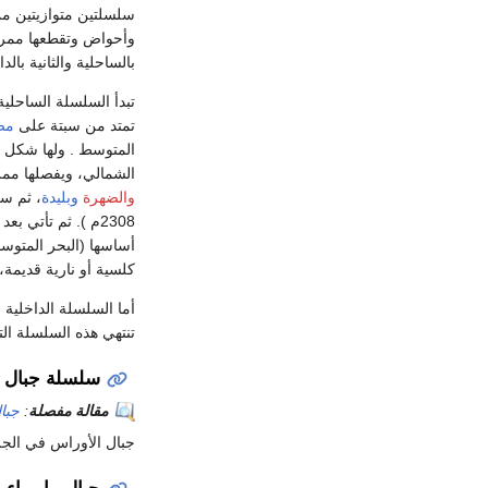
سلسلتين متوازيتين من 
وأحواض وتقطعها ممرا
بالساحلية والثانية بالدا
تبدأ السلسلة الساحلي
تمتد من سبتة على
مض
المتوسط . ولها شكل 
الشمالي، ويفصلها ممر ت
والضهرة
وبليدة
، ثم س
2308م ). ثم تأتي بعد ذلك جبال القبايل الصغرى وفيها
أساسها (البحر المتوس
كلسية أو نارية قديمة،
أما السلسلة الداخلي
تنتهي هذه السلسلة ال
سلسلة جبال ا
مقالة مفصلة
:
جبا
جبال الأوراس في الجز