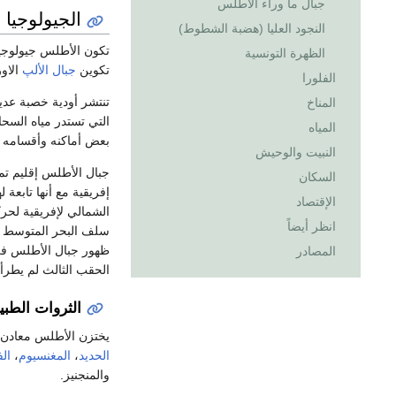
جبال ما وراء الأطلس
الجيولوجيا
النجود العليا (هضبة الشطوط)
تكون الأطلس جيولوجيا 
الظهرة التونسية
تكوين
جبال الألپ
الاور
الفلورا
تنتشر أودية خصبة عد
المناخ
التي تستدر مياه السح
المياه
بعض أماكنه وأقسامه ب
النبيت والوحيش
جبال الأطلس إقليم تما
السكان
إفريقية مع أنها تابعة 
الإقتصاد
الشمالي لإفريقية لحرك
انظر أيضاً
سلف البحر المتوسط ا
ظهور جبال الأطلس في 
المصادر
الحقب الثالث لم يطرأ
الثروات الطبي
يختزن الأطلس معادن كث
الحديد
،
المغنسيوم
،
ال
والمنجنيز.