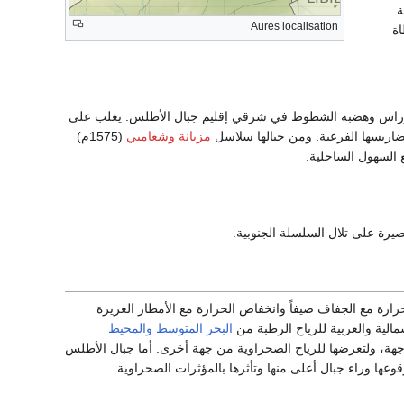
ة
Aures localisation
اة
أوراس وهضبة الشطوط في شرقي إقليم جبال الأطلس. يغلب على
ضاريسها الفرعية. ومن جبالها سلاسل
مزيانة
وشعامبي
(1575م)
رة على تلال السلسلة الجنوبية.
رة مع الجفاف صيفاً وانخفاض الحرارة مع الأمطار الغزيرة
البحر المتوسط
والمحيط
 جهة، ولتعرضها للرياح الصحراوية من جهة أخرى. أما جبال الأطلس
عها وراء جبال أعلى منها وتأثرها بالمؤثرات الصحراوية.