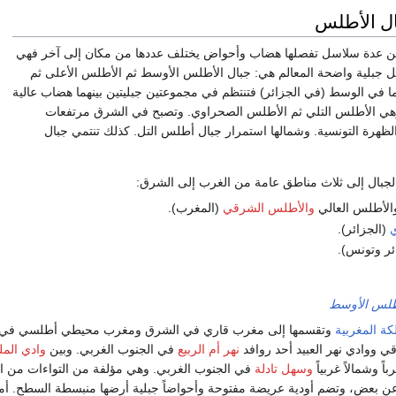
ل الأطلس
ن عدة سلاسل تفصلها هضاب وأحواض يختلف عددها من مكان إلى آخر فهي
 جبلية واضحة المعالم هي: جبال الأطلس الأوسط ثم الأطلس الأعلى ثم
 في الوسط (في الجزائر) فتنتظم في مجموعتين جبليتين بينهما هضاب عالية
 وهي الأطلس التلي ثم الأطلس الصحراوي. وتصبح في الشرق مرتفعات
لظهرة التونسية. وشمالها استمرار جبال أطلس التل. كذلك تنتمي جبال
جبال إلى ثلاث مناطق عامة من الغرب إلى الشرق:
الأطلس العالي
والأطلس الشرقي
(المغرب).
ي
(الجزائر).
ئر وتونس).
طلس الأوسط
كة المغربية
وتقسمها إلى مغرب قاري في الشرق ومغرب محيطي أطلسي في ال
ي ووادي نهر العبيد أحد روافد
نهر أم الربيع
في الجنوب الغربي. وبين
وادي المل
اً وشمالاً غربياً
وسهل تادلة
في الجنوب الغربي. وهي مؤلفة من التواءات من ا
ا عن بعض، وتضم أودية عريضة مفتوحة وأحواضاً جبلية أرضها منبسطة السطح. أما