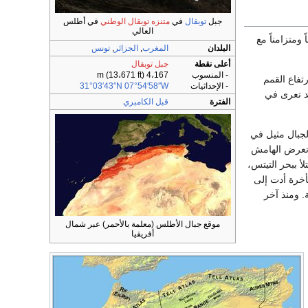
جبل
توبقال
في
متنزه توبقال الوطني
في أطلس
العالي
ومتزامناً مع
البلدان
المغرب
,
الجزائر
,
تونس
أعلى نقطة
جبل توبقال
- المنسوب
4،167 m (13،671 ft)
فاع القمم
- الإحداثيات
07°54′58″W
31°03′43″N
قد تعرى في
الفترة
قبل الكامبري
الجبال مثيل في
قد تعرض الهامش
أ ببحر التيتس،
خرة أدت إلى
. ومنذ آخر
موقع جبال الأطلس (معلمة بالأحمر) عبر شمال
أفريقيا