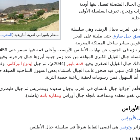
الجبال المتصلة تفصل بينها أودية
ت وفِجاج، تعرف السلسلة الأولى
خلية.
ة في الغرب بجبال الريف، وهي سلسلة
منظر پانورامي لقرية أمازيغية (
المغرب
-
يق جبل طارق
حتى مليلة على البحر
قوس يساير ساحل المملكة المغربية
ازة في الجنوب عن نهايات الأطلس الأوسط، وأعلى قمة فيها تسمو حتى 2456 م في
لسلة جبال القبايل الكبرى المؤلفة من عدة زمر جبلية أبرزها جبال جرجرة، وف
قمة بابور
(2044م)، ثم جبل
إيدوغ البركاني
. وق
ط) الذي تنتهي فيه صخور غالب الجبال باستثناء بعض السهول الساحلية الضيقة
 أما السهول فمن رسوبيات لحقية رباعية خصبة التربة.
ة فأهم أجزائها جبال تلمسان في الغرب وجبال سعيدة وونشريس ثم جبال طيطر
تي تغدو معقدة ومتداخلة باتجاه جبال أوراس
ومفازة باتنة
(باطنة).
لأوراس
ل الأوراس
ائر
وتونس
هي أقصى النقاط شرقاً في سلسلة جبال الأطلس.