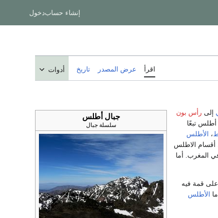
إنشاء حساب
دخول
اقرأ
عرض المصدر
تاريخ
أدوات
إلى
رأس بون
جبال أطلس
أطلس تبعًا
سلسلة جبال
ط
،
الأطلس
اسمه، أعلى أقسام الاطلس
 في المغرب. أما
على قمة فيه
ما
الأطلس