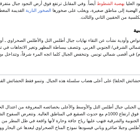
 العليا
بهضبة الشطوط
أيضاً. وفي المقابل ترتفع فوق أرض النجود جبال متفرق
الهضبة إلى مناطق صغيرة، ويغلب على صخورها
الصخور النارية
القديمة المغط
لسية من الحقبين الثاني والثالث.
ية
اض وأودية نشأت عن التقاء نهايات جبال أطلس التل والأطلس الصحراوي ـ 
شمالي الشرقي/ الجنوبي الغربي. وتتصف ببساطة المظهر وتغير الاتجاهات في ت
 (حشائش الحلفا) على أعلى هضاب سلسلة هذه الجبال. وتنمو فقط الحشائش القصي
 الجبلي جبال أطلس التل والأوسط والأعلى بخصائصه المعروفة من اعتدال الحرا
رض السفوح الشمالية والغربية للرياح الرطبة من
 الجنوبية والشرقية فتهب عليها رياح جافة وحارة لأنها واقعة في ظل المطر من
طلس وجبلا صاغرو وباني فيسودها نموذج المناخ الصحراوي لبعدها عن البحار ووقو