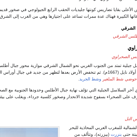
الأعلى بقايا تضاريس كونتها جليديات الحقب الرابع الجيولوجي في صخور قديم
اتها الكبيرة فهناك عدة ممرات تساعد على اجتيازها وهي من الغرب إلى الشرق
الشرقي
طلس الشرقي
اوي
س الصحراوي
حوضي شط الملغير
وشط الجريد
.
آخر السلاسل الجبلية التي تؤلف نهاية جبال الأطلس وحدودها الجنوبية مع الصحر
رف على الصحراء بسفوح شديدة الانحدار وصخور كلسية جرداء، ويغلب على بيئته
 التل
شمالية للمغرب العربي المحاذية للبحر
بتة حتى
بنزرت
(بيزرته)، وتتألف من