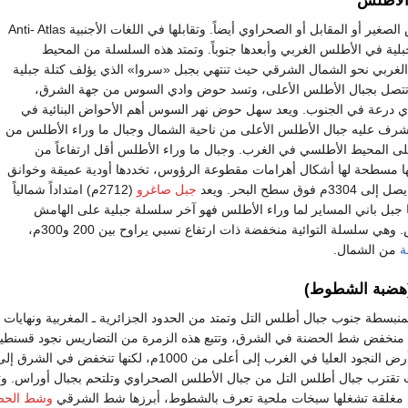
 الأطلس
وتعرف أحياناً بالأطلس الصغير أو المقابل أو الصحراوي أيضاً. وتقابلها في اللغات الأجنبية Anti- Atlas
لية في الأطلس الغربي وأبعدها جنوباً. وتمتد هذه السلسلة من المحيط
لغربي نحو الشمال الشرقي حيث تنتهي بجبل «سروا» الذي يؤلف كتلة جبلية
اً تتصل بجبال الأطلس الأعلى، وتسد حوض وادي السوس من جهة الشرق،
درعة في الجنوب. ويعد سهل حوض نهر السوس أهم الأحواض البنائية في
شرف عليه جبال الأطلس الأعلى من ناحية الشمال وجبال ما وراء الأطلس من
لى المحيط الأطلسي في الغرب. وجبال ما وراء الأطلس أقل ارتفاعاً من
ا مسطحة لها أشكال أهرامات مقطوعة الرؤوس، تخددها أودية عميقة وخوانق
 سطح البحر. ويعد
جبل صاغرو
(2712م) امتداداً شمالياً
ما جبل باني المساير لما وراء الأطلس فهو آخر سلسلة جبلية على الهامش
الجنوبي لجبال الأطلس. وهي سلسلة التوائية منخفضة ذات ارتفاع نسبي يراوح بين 200 و300م،
ة
من الشمال.
 (هضبة الشطوط)
لمنبسطة جنوب جبال أطلس التل وتمتد من الحدود الجزائرية ـ المغربية ونهايات
 منخفض شط الحضنة في الشرق، وتتبع هذه الزمرة من التضاريس نجود قسنطين
قترب جبال أطلس التل من جبال الأطلس الصحراوي وتلتحم بجبال أوراس. وت
 مغلقة تشغلها سبخات ملحية تعرف بالشطوط، أبرزها شط الشرقي
وشط الحض