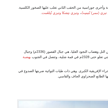
ة وأخرى جوراسية من الحقب الثاني تغلب عليها الصخور الكلسية.
تيزي (ممر) نْتيسِتْ
،
وتيزي نتِشكا
وتيزي نْتِلغَمت
.
وتتألف من ثلاث سلاسل جبلية تمتد من الجنوب الغربي نحو الشمال الشرقي موازية محور جبال أطلس التل وهضاب النجود العليا، هي جبال القصور (2336م) وجبال
بهضبة
اء الإفريقية الكبرى. وهي ذات طيات التوائية ضربتها الصدوع في
ا الطابع الصحراوي الجاف والقاسي.