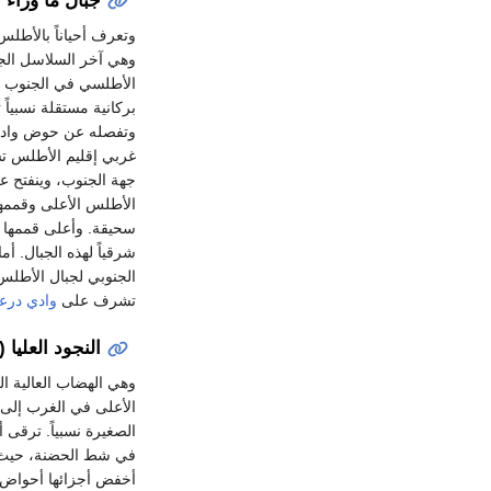
جبال ما وراء
وهي آخر السلاسل الجب
الأطلسي في الجنوب ا
بركانية مستقلة نسبي
وتفصله عن حوض وادي 
غربي إقليم الأطلس ت
جهة الجنوب، وينفتح ع
الأطلس الأعلى وقممه
سحيقة. وأعلى قممها يصل إلى 3304م فوق
شرقياً لهذه الجبال. أ
تشرف على
وادي درع
النجود العليا
وهي الهضاب العالية ا
الأعلى في الغرب إلى
في شط الحضنة، حيث ت
أخفض أجزائها أحواض