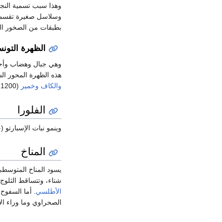
وهذا سبب تسمية النجود
وسلاسل صغيرة تقسم 
بطبقات من الصخور الك
الظهرة التونس
وهي جبال وهضاب وأحو
هذه الظهرة المحور ال
والكاف
وخمير
(1200م) في أقصى شمالي تونس. وتنخفض الجبال كلما اتجه المرء شرقاً، وتتداخل مع السهول الساحلية.
الفلورا
وينمو نبات الإسبارتو
المناخ
يسود المناخ المتوسطي
شتاء، وتتساقط الثلوج فوق ارتفاع 1000م مع حدوث الصقيع في المناطق العالية. وتتع
الأطلسي
. أما السفوح
الصحراوي وما وراء الأ