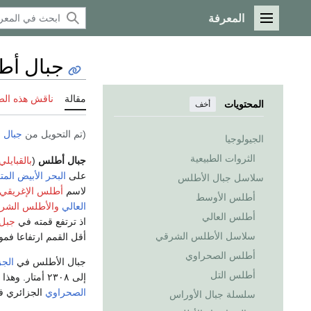
المعرفة
القائمة الرئيسية
جبال أ
مقالة
ناقش هذه ال
المحتويات
أخف
(تم التحويل من
جبال 
الجيولوجيا
الثروات الطبيعية
جبال أطلس
(
بالقبايلي
على
البحر الأبيض الم
سلاسل جبال الأطلس
لاسم
أطلس الإغريقي
أطلس الأوسط
العالي
والأطلس الشر
أطلس العالي
اذ ترتفع قمته في
جبل 
سلاسل الأطلس الشرقي
أقل القمم ارتفاعا فموج
أطلس الصحراوي
جبال الأطلس في
الجز
أطلس التل
إلى ۲۳۰۸ أمتار. وهذا الجزء يبدأ حول وسط الجزائر ثم يمتد على طول الشاطئ إلى أن يدخل
الصحراوي
الجزائري فأعلى ق
سلسلة جبال الأوراس