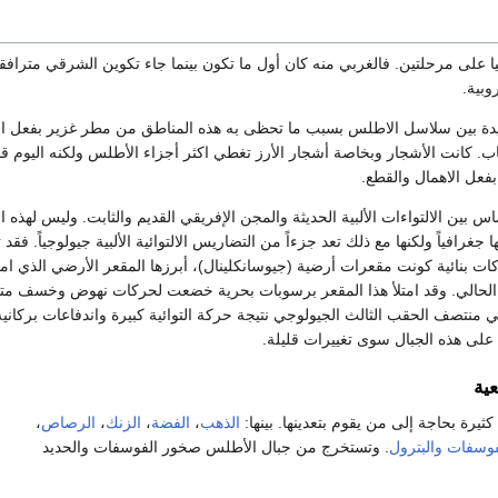
على مرحلتين. فالغربي منه كان أول ما تكون بينما جاء تكوين الشرقي مترافقاً 
وبية.
يدة بين سلاسل الاطلس بسبب ما تحظى به هذه المناطق من مطر غزير بفعل ارت
اب. كانت الأشجار وبخاصة أشجار الأرز تغطي اكثر أجزاء الأطلس ولكنه اليوم 
فعل الاهمال والقطع.
س بين الالتواءات الألبية الحديثة والمجن الإفريقي القديم والثابت. وليس لهذه 
لها جغرافياً ولكنها مع ذلك تعد جزءاً من التضاريس الالتوائية الألبية جيولوجياً. ف
ات بنائية كونت مقعرات أرضية (جيوسانكلينال)، أبرزها المقعر الأرضي الذي امتل
لحالي. وقد امتلأ هذا المقعر برسوبات بحرية خضعت لحركات نهوض وخسف متأ
منتصف الحقب الثالث الجيولوجي نتيجة حركة التوائية كبيرة واندفاعات بركانية
 على هذه الجبال سوى تغييرات قليلة.
عية
يرة بحاجة إلى من يقوم بتعدينها. بينها:
الذهب
،
الفضة
،
الزنك
،
الرصاص
،
فوسفات
والبترول
. وتستخرج من جبال الأطلس صخور الفوسفات والحديد