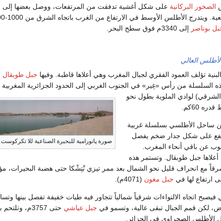
ض
الصخور البركانية
على شكل أغشية تدفقت من المرتفعات، ووصل بعضها إلى ال
بل بوناصر
إلى 3340م فوق سطح البحر.
لأطلس العالي
البنية تؤلف العمود الفقري لجبال المغرب وهي أعلاها قاطبة. وفيها
جبل طوبقال
ذه السلسلة من رأس «غِير» في الجنوب الغربي إلى الحدود الجزائرية المغربي
(الشرقي) لوادي الملوية بطول نحو
من ساحل الأطلسي بسلسلة غربية
رتفع على شكل جدار ضخم يفصل
صورة پانورامية للبحيرة الصناعية للا تكركوست
ب عن باقي أنحاء المغرب.
 أعلاها جبل طوبقال. وتستمر هذه
اً مع انحراف قليل نحو الشمال بعد ممر تيزي نْتِشْكا حتى هضبة البحيرات، 
 ارتفاع لها في
جبل مغون
(4071م).
يصبح اتجاه الالتواءات شرقياً شمالياً تتجاور فيه طيات خفيفة تفصل بينها وتسا
اض، لكن قمم الجبال تبقى عالية، وتسمو في
جبل عياشي
حتى 3757م، وت
ل الأطلس الصحراوي في الجزائر.