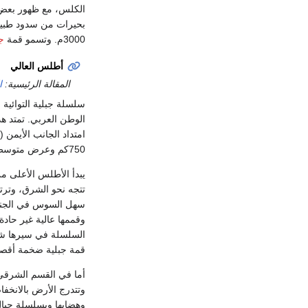
الكلس، مع ظهور بع
3000م. وتسمو قمة
ج
أطلس العالي
المقالة الرئيسية:
ا
سلسلة جبلية التوائية 
الوطن العربي. تمتد ه
امتداد الجانب الأيمن 
750كم وعرض متوسط قدره 60كم.
يبدأ الأطلس الأعلى 
تتجه نحو الشرق، وت
سهل السوس في الجنو
وقممها عالية غير حادة
السلسلة في سيرها شرق
قمة جبلية ضخمة أقصى
أما في القسم الشرقي ف
وتتدرج الأرض بالانخف
وهضابها وبسلسلة جبا