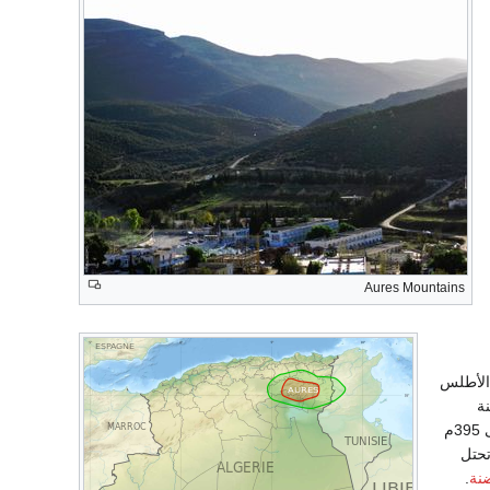
Aures Mountains
 الأطلس
ة
الصغيرة نسبياً. ترقى أرض النجود العليا في الغرب إلى أعلى من 1000م، لكنها تنخفض في الشرق إلى 395م
حتل
نة
.