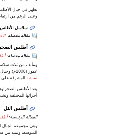
تظهر في جبال الأطلس 
وعلى الرغم من ارتفاع
سلاسل الأطلس 
مقالة مفصلة
:
الأ
أطلس الصحر
مقالة مفصلة
:
أطل
عمور (2008م) وجبال أولاد نايل (1667م). ثم تنخفض الأرض بعدها لتظهر من جديد في جبال أوراس التي تعلو حتى 2328م في قمة شلية، وتتصل في الجنوب
نمنشة
المشرفة على
يعد الأطلس الصحراوي 
أجزائها المختلفة وتش
أطلس التل
المقالة الرئيسية:
أطلس
وهي مجموعة الجبال ال
المتوسط وتمتد من س