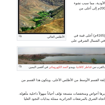
أودية، مما سبب نشوء
بحيرات من سدود طبيعية. ويتدرج الأطلس الأوسط في الارتفاع من الغرب باتجاه الشرق من 1000-2000م إلى أعلى من
(4165م) أعلى قمة في
الأطلس العالي.
ة في الشمال الشرقي على
 بالقرب من
قناطر كاڤانيا
، ويبدو
السد
الكهرومائي
في أقصى اليمين.
مؤلفة القسم الأوسط من الأطلس الأعلى، ويتكون هذا القسم من
يرها أحواض ومنخفضات متسعة تؤلف أحياناً سهولاً داخلية مأهولة.
لتحم باتجاه الشرق بالمرتفعات الجزائرية ممثلة ببدايات النجود العليا