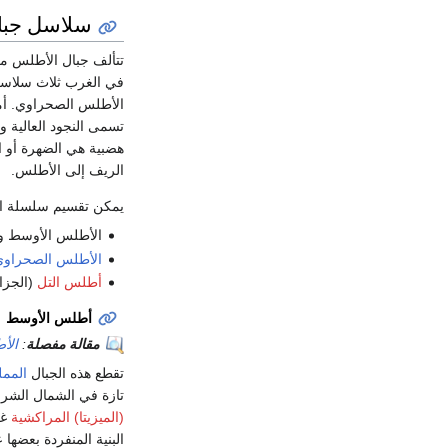
سلاسل جبا
تتألف جبال الأطلس م
في الغرب ثلاث سلاسل
الأطلس الصحراوي. أما
تسمى النجود العالية
هضبية هي الضهرة أو ا
الريف إلى الأطلس.
يمكن تقسيم سلسلة ال
الأطلس الأوسط و
الأطلس الصحراو
أطلس التل
(الجزا
أطلس الأوسط
مقالة مفصلة
:
الأ
تقطع هذه الجبال
الممل
تازة في الشمال الشرق
(الميزيتا) المراكشية
غرب
البنية المنفردة بعضه