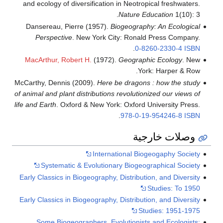
and ecology of diversification in Neotropical freshwaters.
Nature Education
1(10): 3.
Dansereau, Pierre (1957).
Biogeography: An Ecological
Perspective
. New York City: Ronald Press Company.
.
0-8260-2330-4
ISBN
MacArthur, Robert H.
(1972).
Geographic Ecology
. New
York: Harper & Row.
McCarthy, Dennis (2009).
Here be dragons : how the study
of animal and plant distributions revolutionized our views of
life and Earth
. Oxford & New York: Oxford University Press.
.
978-0-19-954246-8
ISBN
وصلات خارجية
International Biogeogaphy Society
Systematic & Evolutionary Biogeographical Society
Early Classics in Biogeography, Distribution, and Diversity
Studies: To 1950
Early Classics in Biogeography, Distribution, and Diversity
Studies: 1951-1975
Some Biogeographers, Evolutionists and Ecologists: