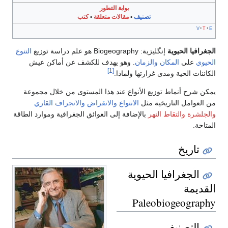
بوابة التطور
تصنيف
•
مقالات متعلقة
•
كتب
v
t
e
الجغرافيا الحيوية
إنگليزية:
Biogeography
هو علم دراسة توزيع
التنوع
الحيوي
على
المكان
والزمان
. وهو يهدف للكشف عن أماكن عيش
[1]
الكائنات الحية ومدى غزارتها ولماذا.
يمكن شرح أنماط توزيع الأنواع عند هذا المستوى من خلال مجموعة
من العوامل التاريخية مثل
الانتواع
والانقراض
والانجراف القاري
والجلشرة
والتقاط النهر
بالإضافة إلى العوائق الجغرافية وموارد الطاقة
المتاحة.
تاريخ
الجغرافيا الحيوية
القديمة
Paleobiogeography
التصنيف