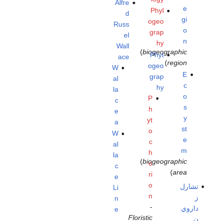
Alfre
e
Phyl
d
gi
ogeo
Russ
o
grap
el
n
hy
Wall
(
biogeographic
Phyt
ace
)
region
ogeo
W
E
grap
al
c
hy
la
o
P
c
s
h
e
y
yt
a
st
o
W
e
c
al
m
h
la
(
biogeographic
o
c
)
area
ri
e
o
تشارل
Li
n
ز
n
-
داروي
e
Floristic
ن