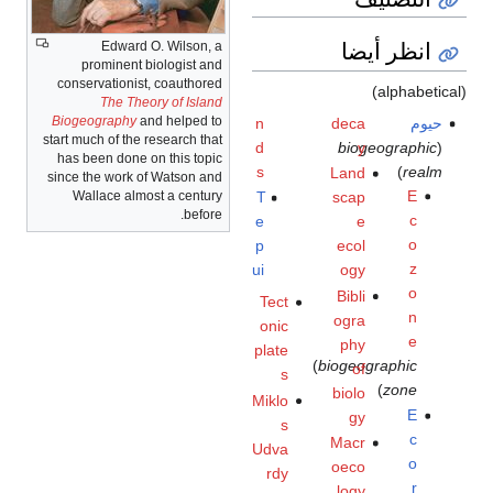
انظر أيضا
Edward O. Wilson, a
prominent biologist and
conservationist, coauthored
(alphabetical)
The Theory of Island
Biogeography
and helped to
حيوم
deca
n
start much of the research that
d
biogeographic
y
(
has been done on this topic
s
)
realm
Land
since the work of Watson and
E
Wallace almost a century
T
scap
before.
c
e
e
o
p
ecol
z
ui
ogy
o
Bibli
Tect
n
ogra
onic
e
phy
plate
(
biogeographic
of
s
)
zone
biolo
Miklo
E
gy
s
c
Macr
Udva
o
oeco
rdy
r
logy