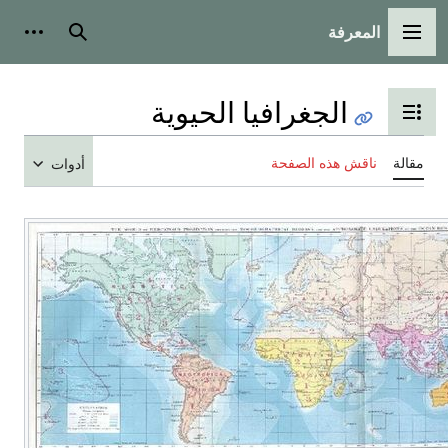
المعرفة
القائمة الرئيسية
بحث
أدوات
الجغرافيا الحيوية
تبديل عرض جدول المحتويات
مقالة
ناقش هذه الصفحة
أدوات