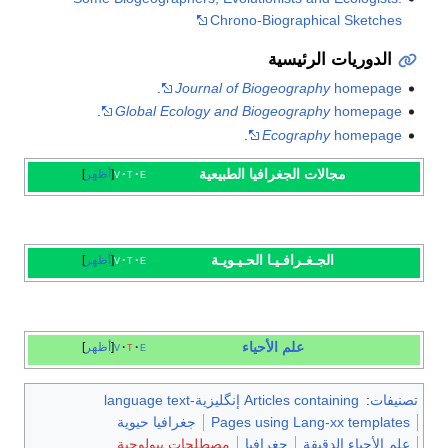
Chrono-Biographical Sketches
الدوريات الرئيسية
.
Journal of Biogeography
homepage
.
Global Ecology and Biogeography
homepage
.
Ecography
homepage
مجالات
الجغرافيا الطبيعية
e
t
v
أظهر
الجـغـرافـيـا الحـيـويـة
e
t
v
أظهر
علم الأحياء
e
t
v
أظهر
تصنيفات
:
Articles containing إنگليزية-language text
Pages using Lang-xx templates
جغرافيا حيوية
علم الأحياء الدقيقة
جغرافيا
مصطلحات بيولوجية