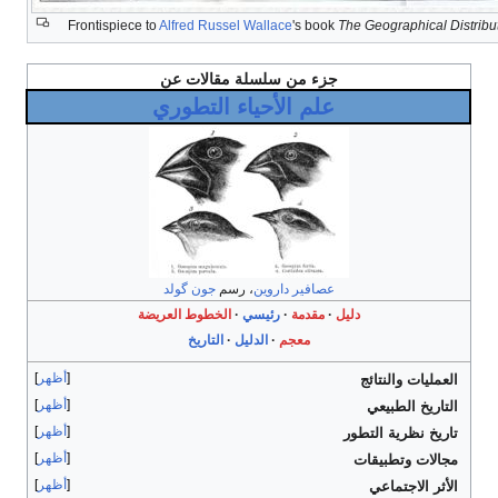
Frontispiece to
Alfred Russel Wallace
's book
The Geographical Distribu
جزء من سلسلة مقالات عن
علم الأحياء التطوري
عصافير داروين
، رسم
جون گولد
دليل
مقدمة
رئيسي
الخطوط العريضة
معجم
الدليل
التاريخ
أظهر
العمليات والنتائج
أظهر
التاريخ الطبيعي
أظهر
تاريخ نظرية التطور
أظهر
مجالات وتطبيقات
أظهر
الأثر الاجتماعي