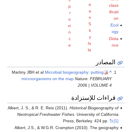
e
class
p
a
ificati
r
n
on
o
S
Ecol
vi
k
ogy
n
y
c
Dista
Is
e
nce
la
المصادر
Martiny JBH et al
Microbial biogeography: putting
^
microorganisms on the map
Nature: FEBRUARY
2006 | VOLUME 4
قراءات للإستزادة
Albert, J. S., & R. E. Reis (2011).
Historical Biogeography of
Neotropical Freshwater Fishes
. University of California
Press, Berkeley. 424 pp.
[1]
Albert, J.S., & W.G.R. Crampton (2010). The geography