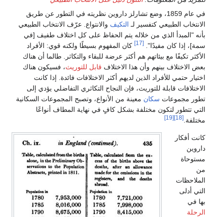
في عام 1859، وضع تشارلز داروين نظريته في التطور عن طريق
الانتخاب الطبيعي كتفسير لـ
التكيف
والانتواع. عرّف الانتخاب الطبيعي
بأنه "المبدأ الذي من خلاله يتم الحفاظ على كل اختلاف طفيف [في
[17]
سمة]، إذا كان مفيدًا".
كان المفهوم بسيطًا ولكنه قوي: الأفراد
الأكثر تكيفًا مع بيئاتهم هم أكثر عرضة للبقاء والتكاثر. طالما أن هناك
بعض الاختلاف بينهم وأن هذا الاختلاف
قابل للتوريث
، فسيكون هناك
اختيار حتمي للأفراد الذين لديهم أكثر الاختلافات فائدة. إذا كانت
الاختلافات قابلة للتوريث، فإن النجاح التكاثري التفاضلي يؤدي إلى
تطور مجموعات
سكان
معينة من الأنواع، وتصبح المجموعات السكانية
التي تتطور لتكون مختلفة بشكل كافٍ في نهاية المطاف أنواعًا
[19]
[18]
مختلفة.
كانت أفكار
داروين
مستوحاة
من
الملاحظات
التي أدلى
بها في
الرحلة