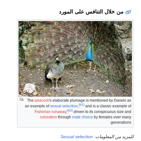
من خلال التنافس على المورد
The
peacock
's elaborate plumage is mentioned by Darwin as
[81]
an example of
sexual selection
,
and is a classic example of
[82]
Fisherian runaway
,
driven to its conspicuous size and
coloration
through
mate choice
by females over many
generations.
للمزيد من المعلومات:
Sexual selection