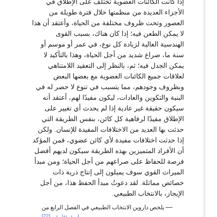
إذا كانت الكائنات العضوية تختلف على الإطلاق في
الأجزاء العديدة من منظمتها خلال فترة طويلة من
العصور وتحت ظروف مختلفة من الحياة، وأعتقد أن هذا
لا يمكن الطعن فيه؛ إذا كان هناك، بسبب القوى
الهندسية العالية لزيادة كل نوع، في عمر أو موسم أو
سنة ما، صراع شديد من أجل الحياة، وهذا بالتأكيد لا
يمكن الجدل فيه؛ ثم، بالنظر إلى التعقيد اللامتناهي
لعلاقات جميع الكائنات العضوية مع بعضها البعض
وبظروف وجودهم، مما يتسبب في تنوع لا حصر له في
البنية والتكوين والعادات، ليكون مفيدًا لهم، أعتقد أنه
سيكون حقيقة غير عادية إذا لم يحدث أي تغيير على
الإطلاق مفيدًا لرفاهية كل كائن، بنفس الطريقة التي
حدثت بها العديد من الاختلافات المفيدة للإنسان. ولكن
إذا حدثت اختلافات مفيدة لأي كائن عضوي، فمن المؤكد
أن الأفراد المتميزين بهذه الطريقة سيكون لديهم أفضل
فرصة للحفاظ على صراعهم من أجل الحياة؛ ومن مبدأ
الميراث القوي سوف يميلون إلى إنتاج ذرية ذات
خصائص مماثلة. لقد دعوتُ مبدأ الحفظ هذا، من أجل
الإيجاز، بالانتخاب الطبيعي.
—
يلخص داروين الانتخاب الطبيعي في الفصل الرابع من
[22]