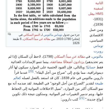
الثانية
لسفينة
HMS
بيغل
(1831-
1836)،
ومن عمل
الاقتصادي
جزء من جدول
توماس مالتوس
لـ
النمو السكاني
في
إنجلترا 1780-1810، من
مقالة عن مبدأ السكان
، 6 طبعة
السياسي،
1826
توماس
روبرت
مالتوس
، في
مقالة عن مبدأ السكان
(1798)، لاحظ أن السكان (إذا لم
يتم تحديدهم)
يزدادون أضعافًا مضاعفة
، بينما تنمو الإمدادات الغذائية
فقط
حسابيًا
؛ وبالتالي، فإن القيود الحتمية على الموارد سيكون لها آثار
[20]
ديموغرافية، مما يؤدي إلى "صراع من أجل البقاء".
عندما قرأ
داروين مالتوس في عام 1838، كان قد استعد بالفعل لعمله
كعالم
طبيعة
لتقدير "الصراع من أجل الوجود" في الطبيعة. لقد صدمه أنه مع
نمو السكان أكثر من الموارد، "تميل الاختلافات المواتية إلى الحفاظ
عليها، ويتم تدمير التغييرات غير المواتية. وستكون نتيجة ذلك تكوين
[21]
أنواع جديدة."
كتب داروين: