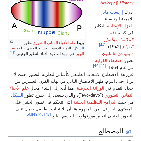
biology § History
أدرك
إرنست ماير
الأهمية الرئيسية لـ
العزلة الإنجابية
للتكاثر
في كتابه
علم
النظاميات وأصل
يربط
علم الأحياء النمائي التطوري
تطور
[44]
الأنواع
(1942).
الشكل
بالنمط الدقيق للنشاط الجيني هنا
فجوة
[43]
دابليو دي هاملتون
الجين
في ذبابة الفاكهة ، أثناء التطور الجنيني.
تصور
اصطفاء القرابة
[46]
[45]
في عام 1964.
عزز هذا الاصطناع الانتخاب الطبيعي كأساس لنظرية التطور، حيث لا
يزال حتى اليوم. ظهر الاصطناع الثاني في نهاية القرن العشرين من
خلال التقدم في
الوراثة الجزيئية
، مما أدى إلى إنشاء مجال
علم الأحياء
النمائي التطوري
("evo-devo")، والذي يسعى إلى شرح تطور
الشكل
من حيث
البرامج التنظيمية الجينية
التي تتحكم في تطور الجنين على
المستوى الجزيئي. من المفهوم هنا أن الانتخاب الطبيعي يعمل على
[50]
[49]
[48]
[47]
التطور الجنيني لتغيير مورفولوجيا الجسم البالغ.
المصطلح