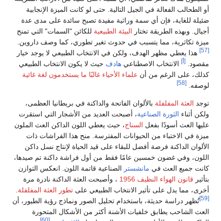
أو الطحالب الفعالة في الجيل التالية. حتى لو كانت الميزة الإنجابية
ضئيلة للغاية، فإن أي سمة وراثية مفيدة تصبح سائدة على مدى عدة
أجيال. وبهذه الطريقة تختار
البيئة الطبيعية
للكائن "السمات" التي تمنح
ميزة تكاثرية، مما يتسبب في حدوث تغير تطوري، كما وصف داروين.
[57]
هذا يعطي مظهر الهدف، ولكن في الانتخاب الطبيعي لا يوجد خيار
[أ]
مقصود.
الانتخاب الاصطناعي
هادف
حيث لا يكون الانتخاب الطبيعي
كذلك، على الرغم من أن
علماء الأحياء غالبًا ما يستخدمون لغة غائية
[58]
لوصفه.
توجد
العثة المفلفلة
بالألوان الفاتحة والداكنة في بريطانيا العظمى،
ولكن أثناء
الثورة الصناعية
، أصبحت العديد من الأشجار التي استقرت
عليها العث أسودًا بفعل
السناج
، حيث يعطي اللون الداكن العث الملون
ميزة في الاختباء من الحيوانات المفترسة. منح هذا الفراشات ذات
الألوان الداكنة فرصة أفضل للبقاء على قيد الحياة لإنتاج نسل داكن
اللون، وفي غضون خمسين عامًا فقط من أول فراشة داكنة تم صيدها،
كانت جميع العث في
مانشستر
الصناعية قاتمة اللون. انعكس التوازن
بتأثير
قانون الهواء النظيف 1956
، وأصبحت العثة الداكنة نادرة مرة
أخرى، مما يدل على تأثير الانتخاب الطبيعي على
تطور العثة المفلفلة
.
[59]
تُظهر دراسة حديثة، باستخدام تحليل الصور ونماذج رؤية الطيور، أن
العث الشاحب يطابق خلفيات الأشنة أكثر من الأشكال المتحورة
[60]