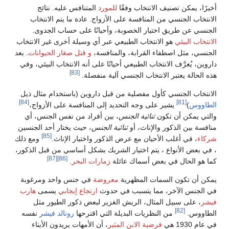
أخيرًا، يمكن تصنيف الانتخاب وفقًا
للمورد
المتنافس عليه. نتائج
الانتخاب الجنسي من المنافسة على الأزواج. عادة ما يتم الانتخاب
الجنسي عن طريق اختيار الخصوبة، وأحيانًا على حساب الجدوى.
الانتخاب البيئي
هو الانتخاب الطبيعي عبر أي وسيلة أخرى غير الانتخاب
الجنسي، مثل اصطفاء القرابة، والمنافسة،
و قتل صغار الحيوانات
. بعد
داروين، يُعرَّف الانتخاب الطبيعي أحيانًا على أنه الانتخاب البيئي، وفي
[83]
هذه الحالة يعتبر الانتخاب الجنسي آلية منفصلة.
الانتخاب الجنسي كأول مفصلية من قبل داروين (باستخدام مثال ذيل
[84]
[81]
الطاووس
)
يشير على وجه التحديد إلى المنافسة على الأزواج،
والتي يمكن أن تكون
ثنائية الجنس
، بين أفراد من نفس الجنس، أي
منافسة بين الذكور والإناث، أو
ثنائية الجنس
، حيث يختار أحد الجنسين
[85]
شركاء
، في أغلب الأحيان مع عرض الذكور واختيار الإناث.
ومع ذلك
، في بعض الأنواع ، يتم اختيار الشريك بشكل أساسي من قبل الذكور،
[87]
[86]
كما هو الحال في بعض أسماك عائلة
زمارات البحر
.
يمكن أن تكون السمات المظهرية
معروضة
في جنس واحد ومرغوبة
في الجنس الآخر، مما يتسبب في حدوث
ارتجاع إيجابي
يسمى
هارب
فيشر
، على سبيل المثال، الريش الغزير لبعض ذكور الطيور مثل
[82]
الطاووس.
من النظريات البديلة التي اقترحها
رونالد فيشر
نفسه
في عام 1930 هي
فرضية الابن المثير
، أن الأمهات يريدون الأبناء