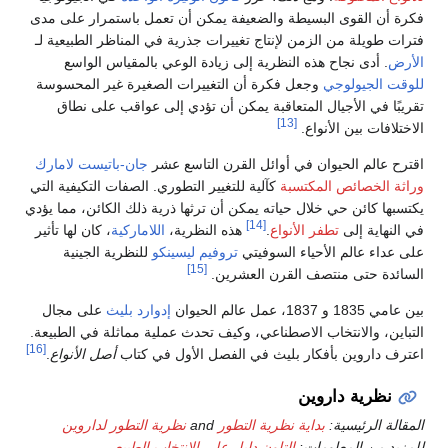
فكرة أن القوى البسيطة والضعيفة يمكن أن تعمل باستمرار على مدى
فترات طويلة من الزمن لإنتاج تغييرات جذرية في المناظر الطبيعية لـ
الأرض
. أدى نجاح هذه النظرية إلى زيادة الوعي بالمقياس الواسع
للوقت الجيولوجي
وجعل فكرة أن التغييرات الصغيرة غير المحسوسة
تقريبًا في الأجيال المتعاقبة يمكن أن تؤدي إلى عواقب على نطاق
[13]
الاختلافات بين الأنواع.
اقترح عالم الحيوان في أوائل القرن التاسع عشر
جان-باتيست لامارك
وراثة الخصائص المكتسبة
كآلية للتغيير التطوري. الصفات التكيفية التي
يكتسبها كائن حي خلال حياته يمكن أن ترثها ذرية ذلك الكائن، مما يؤدي
[14]
في النهاية إلى
تطفر الأنواع
.
هذه النظرية،
اللاماركية
، كان لها تأثير
على عداء عالم الأحياء السوفيتي
تروفيم ليسينكو
للنظرية الجينية
[15]
السائدة حتى منتصف القرن العشرين.
بين عامي 1835 و 1837، عمل عالم الحيوان
إدوارد بليث
على مجال
التباين، والانتخاب الاصطناعي، وكيف تحدث عملية مماثلة في الطبيعة.
[16]
اعترف داروين بأفكار بليث في الفصل الأول في كتاب
أصل الأنواع
.
نظرية داروين
المقالة الرئيسية:
بداية نظرية التطور
and
نظرية التطور لداروين
للمزيد من المعلومات:
التلون دليل على الانتخاب الطبيعي