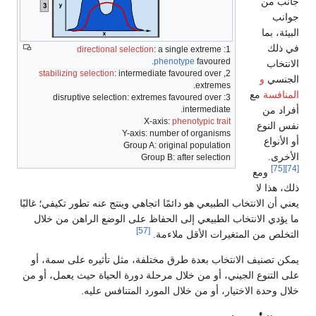
جانب من
جوانب
البيئة، بما
في ذلك
directional selection
: a single extreme
1:
phenotype
favoured.
الانتخاب
stabilizing selection
: intermediate favoured over
2,
الجنسي
و
extremes.
المنافسة
مع
3: disruptive selection: extremes favoured over
أفراد من
intermediate.
X-axis:
phenotypic trait
نفس النوع
Y-axis: number of organisms
أو الأنواع
Group A: original population
الأخرى.
Group B: after selection
[75]
[74]
ومع
ذلك، هذا لا
يعني أن الانتخاب الطبيعي هو دائمًا اتجاهي وينتج عنه تطور تكيفي؛ غالبًا
ما يؤدي الانتخاب الطبيعي إلى الحفاظ على الوضع الراهن من خلال
[57]
التخلص من المتغيرات الأقل ملاءمة.
يمكن تصنيف الانتخاب بعدة طرق مختلفة، مثل تأثيره على سمة، أو
على التنوع الجيني، أو من خلال مرحلة دورة الحياة حيث يعمل، أو من
خلال وحدة الاختيار، أو من خلال المورد المتنافس عليه.