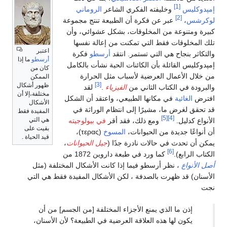
[1]
إمپدوكليس
وخليفته الفكري الشاعر
الروماني
[2]
لوكرشس
،
عبر عن فكرة أن الطبيعة تنتج مجموعة
كبيرة ومتنوعة من المخلوقات، بشكل عشوائي، وأن
تلك المخلوقات فقط التي تمكنت من إعالة نفسها
اعتبر
والتكاثر بنجاح هي التي تستمر. انتقد
أرسطو
فكرة
أرسطو
ما إذا
إمپدوكليس القائلة بأن الكائنات الحية نشأت بالكامل
كان من
من خلال الأعمال العرضية لأسباب مثل الحرارة
الممكن
[3]
ظهور أشكال
والبرودة في الكتاب الثاني من
الفيزياء
.
لقد
مختلفة،إلا أن
افترض
الغائية
في مكانها الطبيعي، واعتقد أن الشكل
الأشكال
قد تحقق لغرض ما، مشيرًا إلى انتظام الوراثة في
المفيدة فقط
[5]
[4]
هي التي
الأنواع كدليل.
ومع ذلك، فقد أقر
في بيولوجيته
بقيت على
أن أنواعًا جديدة من الحيوانات،
المسوخ
(τερας)،
قيد الحياة .
يمكن أن تحدث في حالات نادرة جدًا (
جيل الحيوانات
،
[6]
الكتاب الرابع).
كما ورد في طبعة داروين 1872 من
أصل الأنواع
، نظر أرسطو فيما إذا كانت الأشكال المختلفة (مثل
الأسنان) قد ظهرت بالصدفة ، لكن الأشكال المفيدة فقط هي التي
نجت
إذن ما الذي يمنع الأجزاء المختلفة [من الجسم] من أن
يكون لها هذه العلاقة العرضية في الطبيعة؟ لأن الأسنان،