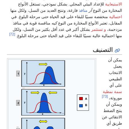
الاستيعابية
للإعداد البيئي المحلي. بشكل نموذجي، تستغل الأنواع
المختارة من النوع
آر
منافذ
فارغة، وتنتج العديد من النسل، ولكل منها
احتمالية
منخفضة نسبيًا للبقاء على قيد الحياة حتى مرحلة البلوغ. في
المقابل، تعتبر الأنواع المختارة من النوع
كيه
منافسة قوية في منافذ
مزدحمة،
و تستثمر
بشكل أكبر في عدد أقل بكثير من النسل، ولكل
[72]
منها احتمالية عالية نسبيًا للبقاء على قيد الحياة حتى مرحلة البلوغ.
التصنيف
يمكن أن
يعمل
الانتخاب
الطبيعي
على أي
سمة نمطية
[73]
موروثة،
ويمكن أن
ينتج الضغط
الانتقائي عن
طريق أي