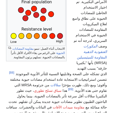
الأمراض البكتيرية. تم
اختيار الاستخدام
الخاطئ للمضادات
الحيوية على نطاق واسع
لعلاج الميكروبات
المقاومة للمضادات
الحيوية في الاستخدام
السريري، لدرجة أنه تم
وصف
المكورات
الانتخاب أثناء العمل: تنمو
مقاومة المضادات
العنقودية الذهبية
الحيوية
على الرغم من بقاء الأفراد الأقل تأثراً
المقاومة للميثيسيلين
بالمضادات الحيوية. نسلهم يرثون المقاومة.
(MRSA) بأنها "بكتيريا
خارقة" بسبب التهديد
[88]
الذي تشكله على الصحة وقابليتها النسبية للتأثر الأدوية الموجودة.
تتضمن استراتيجيات الاستجابة عادة استخدام مضادات حيوية مختلفة
وأقوى؛ ومع ذلك، ظهرت مؤخرًا
سلالات
من جرثومة MRSA التي
[89]
تقاوم حتى هذه الأدوية.
هذا
سباق تسلح تطوري
، حيث تطور
البكتيريا سلالات أقل سرعة تأثر بالمضادات الحيوية، بينما يحاول
الباحثون الطبيون تطوير مضادات حيوية جديدة يمكن أن تقتلهم. تحدث
حالة مماثلة مع
مقاومة مبيدات الآفات
في النباتات والحشرات. سباقات
التسلح ليست بالضرورة من صنع الإنسان؛ مثال موثق جيدًا يتضمن