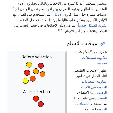
منحلين لمنحهم أعدادًا كبيرة من الأحفاد، وبالتالي يختارون الآباء
المنحلين لأطفالهم. يرتبط العدوان بين أفراد من نفس الجنس أحيانًا
بسمات مميزة جدًا، مثل قرون
الأيائل
، التي تُستخدم في القتال مع
الأيائل الأخرى. بشكل عام، غالبًا ما يرتبط الانتقاء داخل الجنس بـ
مثنوية الشكل جنسياً
، بما في ذلك الاختلافات في حجم الجسم بين
[85]
الذكور والإناث من أحد الأنواع.
سباقات التسلح
للمزيد من المعلومات:
مقاومة المضادات
الحيوية
يظهر االانتخاب الطبيعي
أثناء العمل في تطوير
مقاومة المضادات
الحيوية
في
الأحياء
الدقيقة
. منذ اكتشاف
الپنسلين
في عام 1928،
تم استخدام
المضادات
الحيوية
لمحاربة