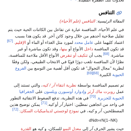
لحدوث تلك الطفرة المفيدة.
التنافس
المقالة الرئيسية:
التنافس (علم الأحياء)
في علم الأحياء، المنافسة عبارة عن تفاعل بين الكائنات الحية حيث يتم
تقليل صلاحية أحدهم من خلال وجود كائن آخر. قد يكون هذا بسبب
[67]
اعتماد كليهما على
عامل محدد
لمورد مثل الغذاء أو الماء أو
الإقليم
.
قد تكون المنافسة
داخل
الأنواع أو
بينها
، وقد تكون مباشرة أو غير
[68]
مباشرة.
يجب أن
تتكيف أو تنقرض
الأنواع الأقل ملاءمة للمنافسة،
نظرًا لأن المنافسة تلعب دورًا قويًا في الانتخاب الطبيعي، ولكن وفقًا
لنظرية "مجال التجوال" قد تكون أقل أهمية من التوسع بين
الفروع
[69]
[68]
الحيوية
الكبيرة.
تم تصميم المنافسة بواسطة
نظرية انتقاء
آر / كيه
، والتي تستند إلى
عمل
روبرت ماك آرثر
وإدوارد أوسبورن ويلسون
على
الجغرافيا
[70]
الحيوية للجزيرة
.
في هذه النظرية، تدفع الضغوط الانتقائية التطور
[71]
في واحد من اتجاهين نمطيّين: اختيار
آر
أو
كيه
.
يمكن توضيح هذين
[72]
المصطلحين،
آر
و
كيه
، في
نموذج لوجستي
لديناميكيات السكان
:
d
N
d
t
=
r
N
(
1
−
N
K
)
حيث يشير الحرف
آر
إلى
معدل النمو
للسكان، و
كيه
هو
القدرة