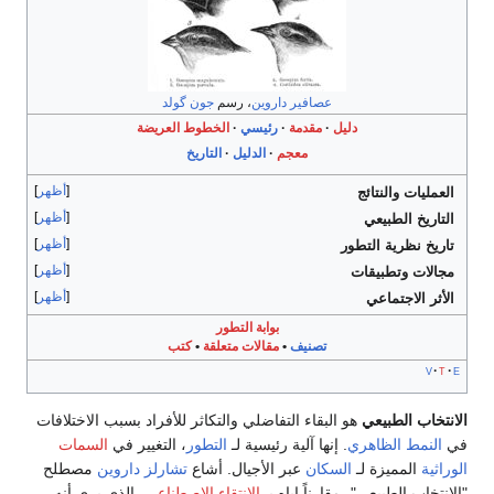
عصافير داروين
، رسم
جون گولد
دليل
مقدمة
رئيسي
الخطوط العريضة
معجم
الدليل
التاريخ
أظهر
العمليات والنتائج
أظهر
التاريخ الطبيعي
أظهر
تاريخ نظرية التطور
أظهر
مجالات وتطبيقات
أظهر
الأثر الاجتماعي
بوابة التطور
تصنيف
•
مقالات متعلقة
•
كتب
v
t
e
الانتخاب الطبيعي
هو البقاء التفاضلي والتكاثر للأفراد بسبب الاختلافات
في
النمط الظاهري
. إنها آلية رئيسية لـ
التطور
، التغيير في
السمات
الوراثية
المميزة لـ
السكان
عبر الأجيال. أشاع
تشارلز داروين
مصطلح
"الانتخاب الطبيعي"، مقارناً إياه بـ
الانتقاء الاصطناعي
، الذي يرى أنه