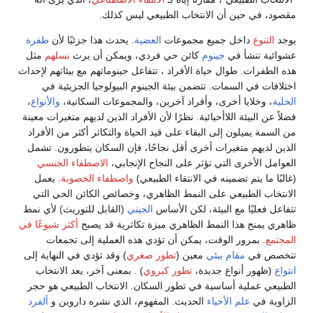
مقصود، في حين أن الانتخاب الطبيعي ليس كذلك.
يوجد
التنوع
داخل جميع مجموعات
العضية
. يحدث هذا جزئيًا لأن
طفرة
عشوائية تنشأ في
جينوم
كائن حي فردي، ويمكن أن يرث
نسلهم
مثل
هذه الطفرات. طوال حياة الأفراد ، تتفاعل جينوماتهم مع بيئاتهم لإحداث
اختلافات في السمات. تتضمن بيئة الجينوم البيولوجيا الجزيئية في
الخلية
، وخلايا أخرى، وأفراد آخرين، والمجموعات السكانية،
والأنواع
،
فضلاً عن البيئة اللاأحيائية. نظرًا لأن الأفراد الذين لديهم متغيرات معينة
من السمة يميلون إلى البقاء على قيد الحياة والتكاثر أكثر من الأفراد
الذين لديهم متغيرات أخرى أقل نجاحًا، فإن السكان يتطورون. تشمل
العوامل الأخرى التي تؤثر على النجاح الإنجابي،
الاصطفاء الجنسي
(غالبًا ما يتم تضمينه في الانتقاء الطبيعي)
واصطفاء الخصوبة
. يعمل
الانتخاب الطبيعي على النمط الظاهري، وخصائص الكائن الحي التي
تتفاعل فعليًا مع البيئة، لكن الأساس
الجيني
(القابل للتوريث) لأي نمط
ظاهري يمنح هذا النمط الظاهري ميزة تكاثرية قد يصبح
أكثر شيوعًا في
المجتمع
. بمرور الوقت، يمكن أن تؤدي هذه العملية إلى تجمعات
تتخصص في
مقام بيئي
معين (
تطور صغري
) وقد تؤدي في النهاية إلى
انتواع
(ظهور أنواع جديدة،
تطور كبروي
) . بمعنى آخر، يعد الانتخاب
الطبيعي عملية أساسية في تطور السكان. الانتخاب الطبيعي هو حجر
الزاوية في
علم الأحياء
الحديث. المفهوم، الذي نشره داروين و
ألفرد