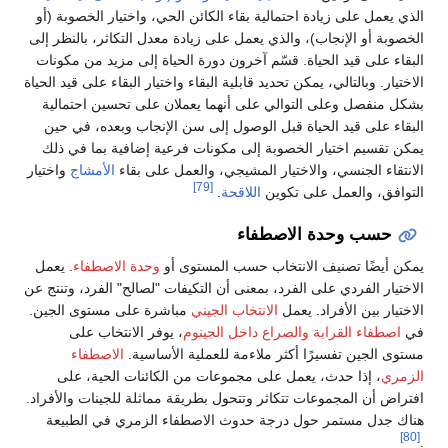
الذي يعمل على زيادة احتمالية بقاء الكائن الحي، واختيار الخصوبة (أو
الخصوبة أو الإنجاب)، والذي يعمل على زيادة معدل التكاثر، بالنظر إلى
البقاء على قيد الحياة. قسّم آخرون دورة الحياة إلى مزيد من مكونات
الاختيار. وبالتالي، يمكن تحديد قابلية البقاء واختيار البقاء على قيد الحياة
بشكل منفصل وعلى التوالي على أنهما يعملان على تحسين احتمالية
البقاء على قيد الحياة قبل الوصول إلى سن الإنجاب وبعده، في حين
يمكن تقسيم اختيار الخصوبة إلى مكونات فرعية إضافية بما في ذلك
الانتقاء الجنسي، والاختيار المشيجي، والعمل على بقاء
الأمشاج
واختيار
[79]
التوافق، والعمل على تكوين
اللاقحة
.
حسب وحدة الاصطفاء
يمكن أيضًا تصنيف الانتخاب حسب المستوى أو
وحدة الاصطفاء
. يعمل
الاختيار الفردي على الفرد، بمعنى أن التكيفات "لصالح" الفرد، وتنتج عن
الاختيار بين الأفراد. يعمل
الانتخاب الجيني
مباشرة على مستوى الجين.
في
اصطفاء القرابة
والصراع داخل الجينوم
، يوفر الانتخاب على
مستوى الجين تفسيرًا أكثر ملاءمة للعملية الأساسية.
الاصطفاء
الزمري
، إذا حدث، يعمل على مجموعات من الكائنات الحية، على
افتراض أن المجموعات تتكاثر وتتحول بطريقة مماثلة للجينات والأفراد.
هناك جدل مستمر حول درجة حدوث الاصطفاء الزمري في الطبيعة
[80]
.