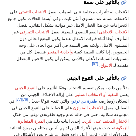
بالتأثير على سمة
الانتخاب له تأثيرات مختلفة على السمات. يعمل
الانتخاب التثبيتي
على
الاحتفاظ بسمة عند مستوى أمثل ثابت، وفي أبسط الحالات تكون جميع
الانحرافات عن هذا الخيار الأمثل غير مواتية بشكل انتقائي. يفضل
الانتخاب الاتجاهي
القيم القصوى للسمة. يعمل
الانتخاب التمزقي
غير
المألوف أيضًا أثناء فترات الانتقال عندما يكون الوضع الحالي دون
المستوى الأمثل، ولكنه يغير السمة في أكثر من اتجاه. على وجه
الخصوص، إذا كانت السمة كمية
وأحادية المتغير
فيفضل كل من
مستويات السمات الأعلى والأدنى. يمكن أن يكون الاختيار المعطل
[57]
مقدمة لـ
الانتواع
.
بالتأثير على التنوع الجيني
بدلاً من ذلك ، يمكن تقسيم الانتخاب وفقًا لتأثيره على
التنوع الجيني
.
يعمل
التنقية أو الانتخاب السلبي
على إزالة الاختلاف الجيني من
[77]
[76]
السكان (ويعارضه
طفرة
دي نوفو
، والتي تقدم تنوعًا جديدًا.
في
المقابل، يعمل
الانتخاب المتوازن
على الحفاظ على التنوع الجيني في
مجموعة سكانية، حتى في حالة عدم وجود طفرة
دي نوفو
، من خلال
الاختيار المعتمد على التردد
. إحدى آليات ذلك هي
الميزة المتغايرة
الزيگوتية
، حيث يتمتع الأفراد الذين لديهم أليلين مختلفين بميزة انتقائية
على الأفراد الذين لديهم أليل واحد فقط. تم شرح تعدد الأشكال في