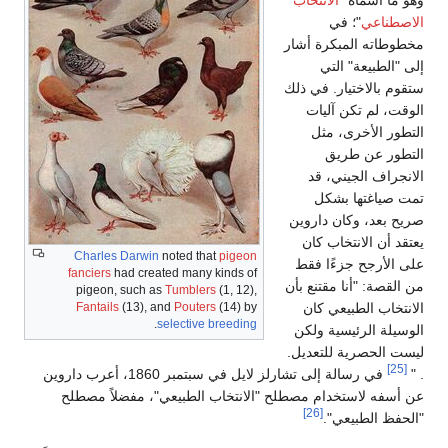
وهو ما أسماه "
الانتخاب
الاصطناعي
"؛ في
مخطوطاته المبكرة أشار
إلى "الطبيعة" التي
ستقوم بالاختيار. في ذلك
الوقت، لم تكن آليات
التطور الأخرى، مثل
التطور عن طريق
الانجراف الجيني، قد
تمت صياغتها بشكل
صريح بعد، وكان داروين
يعتقد أن الانتخاب كان
Charles Darwin
noted that
pigeon
على الأرجح جزءًا فقط
fanciers
had created many kinds of
من القصة: "أنا مقتنع بأن
pigeon, such as
Tumblers
(1, 12),
الانتخاب الطبيعي كان
(14) by
Pouters
(13), and
Fantails
.
selective breeding
الوسيلة الرئيسية ولكن
ليست الحصرية للتعديل.
[25]
. "
في رسالة إلى تشارلز لايل في سبتمبر 1860، أعرب داروين
عن أسفه لاستخدام مصطلح "الانتخاب الطبيعي"، مفضلاً مصطلح
[26]
"الحفظ الطبيعي".