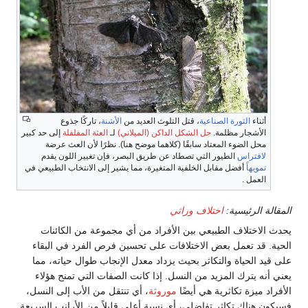
أثناء
الثورة الصناعية
، قتل التلوث العديد من
الأشنة
، تاركًا جذوع
الأشجار مظلمة.
حل
الشكل الداكن (الميلاني)
لـ
العثة المفلفلة
إلى حد كبير
محل الضوء المعتاد سابقًا (كلاهما موضح هنا). نظرًا لأن العث عرضة
لافتراس
الطيور التي تصطاد عن طريق البصر، فإن تغيير اللون يقدم
تمويهاً
أفضل مقابل الخلفية المتغيرة، مما يشير إلى الانتخاب الطبيعي في
العمل .
المقالة الرئيسية:
اختلاف وراثي
يحدث الاختلاف الطبيعي بين الأفراد من أي مجموعة من الكائنات
الحية. قد تعمل بعض الاختلافات على تحسين فرص الفرد في البقاء
على قيد الحياة والتكاثر بحيث يزداد معدل الإنجاب طوال حياته، مما
يعني أنه يترك المزيد من النسل. إذا كانت الصفات التي تمنح هؤلاء
الأفراد ميزة تكاثرية هي أيضًا
موروثة
، أي تنتقل من الأب إلى النسل،
فسيكون هناك تكاثر تفاضلي، أي نسبة أعلى قليلاً من الأرانب السريعة