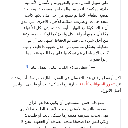
على سبيل المثال، تنمو بالضرورة، والأسنان الأمامية
حادة، ومكيفة للتقسيم، والمطاحن مسطحة، وصالحة
لمضغ الطعام؛ لأنها لم تصنع من أجل هذا، لكنها كانت
نتيجة حادث. وبطريقة مماثلة للأجزاء الأخرى التي يبدو
أن هناك تكيفًا مع النهاية. أينما حدث، إذن، كل الأشياء
معًا (أي جميع أجزاء الكل واحد) كما لو كانت مصنوعة
من أجل شيء ما، فقد تم الحفاظ عليها، بعد أن تم
تشكيلها بشكل مناسب من خلال عفوية داخلية، ومهما
كانت الأشياء لم يتم تشكيلها على هذا النحو فنوا وما
زالوا يفنون.
[7]
—
أرسطو،
فيزياء
، الكتاب الثاني، الفصل الثامن
لكن أرسطو رفض هذا الاحتمال في الفقرة التالية، موضحًا أنه يتحدث
عن
تطور الحيوانات كأجنة
بعبارة "إما بشكل ثابت أو طبيعي"، وليس
أصل الأنواع:
... ومع ذلك فمن المستحيل أن يكون هذا هو الرأي
الصحيح. بالنسبة للأسنان وجميع الأشياء الطبيعية الأخرى
فهي تحدث بطريقة معينة إما بشكل ثابت أو طبيعي؛
ولكن ليس هذا صحيحًا نتيجة الصدفة أو العفوية. نحن لا
ننسب إلى الصدفة أو مجرد مصادفة تواتر هطول