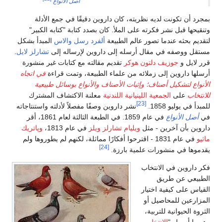
أصل الأنواع
بمجرد أن تكونت لديه نظريته، كان داروين دقيقًا في جمع الأدلة
وتنقيحها قبل نشر فكرته على الملأ. كان بصدد كتابة "كتابه الكبير"
لتقديم بحثه عندما تصور عالم الطبيعة
ألفرد رسل والاس
المبدأ بشكل
مستقل ووصفه في مقال أرسله إلى داروين لإرساله إلى
تشارلز لايل
.
قرر لايل و
جوزيف دلتون هوكر
تقديم مقالته مع كتابات غير منشورة
أرسلها داروين إلى زملائه من علماء الطبيعة، وتمت قراءة
في اتجاه
الأنواع لتشكيل أصناف؛ وإثبات الأصناف والأنواع بوسائل طبيعية
للانتخاب
على
الجمعية اللينيانية اللندنية
معلنة الاكتشاف المشترك
[23]
للمبدأ في يوليو 1858.
نشر داروين وصفًا مفصلاً لأدلته واستنتاجاته
في
أصل الأنواع
في عام 1859. في الطبعة الثالثة لعام 1861، أقر
داروين بأن آخرين - مثل
ويليام تشارلز ويلز
في عام 1813،
وپاتريك
ماثيو
في عام 1831 - اقترحوا أفكارًا مماثلة، لكنهم لم يطوروها ولم
[24]
يقدموها في منشورات علمية بارزة.
فكر داروين في الانتخاب
الطبيعي عن طريق
القياس على كيفية اختيار
المزارعين للمحاصيل أو
الثروة الحيوانية للتربية،