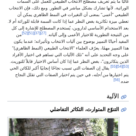
غالبًا ما يتم تعريف مصطلح
الانتخاب الطبيعي
للعمل على السمات
الوراثية، لأنها تشارك بشكل مباشر في التطور. ومع ذلك، فإن الانتخاب
الطبيعي "أعمى" بمعنى أن التغيرات في النمط الظاهري يمكن أن
تعطي ميزة تكاثرية بغض النظر عما إذا كانت السمة قابلة للوراثة أم لا.
بعد الاستخدام الأساسي لداروين، يُستخدم المصطلح للإشارة إلى كل
[52]
[51]
[37]
[27]
من النتيجة التطورية للاختيار الأعمى وإلى آلياته.
من
المفيد أحيانًا التمييز بوضوح بين آليات الانتخاب وتأثيراته؛ عندما يكون
هذا التمييز مهمًا، يعرّف العلماء "الانتخاب الطبيعي (النمط الظاهري)"
على وجه التحديد على أنه "تلك الآليات التي تساهم في اختيار الأفراد
الذين يتكاثرون"، بغض النظر عما إذا كان أساس الاختيار قابلاً للتوريث.
[55]
[54]
[53]
يقال إن الصفات التي تسبب نجاحًا إنجابيًا أكبر للكائن الحي
يتم اختيارها
من أجله
، في حين يتم
اختيار
الصفات التي تقلل النجاح
[56]
ضده
.
الآلية
التنوّع المتوارث، التكاثر التفاضلي