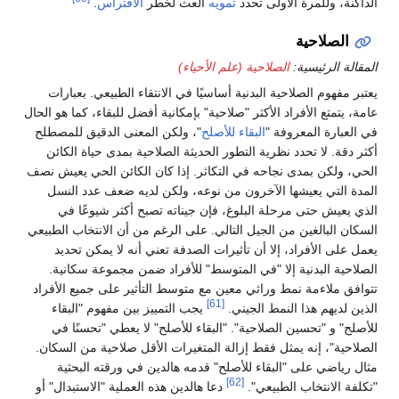
الداكنة، وللمرة الأولى تحدد
تمويه
العث لخطر
الافتراس
.
الصلاحية
المقالة الرئيسية:
الصلاحية (علم الأحياء)
يعتبر مفهوم الصلاحية البدنية أساسيًا في الانتقاء الطبيعي. بعبارات
عامة، يتمتع الأفراد الأكثر "صلاحية" بإمكانية أفضل للبقاء، كما هو الحال
في العبارة المعروفة "
البقاء للأصلح
"، ولكن المعنى الدقيق للمصطلح
أكثر دقة. لا تحدد نظرية التطور الحديثة الصلاحية بمدى حياة الكائن
الحي، ولكن بمدى نجاحه في التكاثر. إذا كان الكائن الحي يعيش نصف
المدة التي يعيشها الآخرون من نوعه، ولكن لديه ضعف عدد النسل
الذي يعيش حتى مرحلة البلوغ، فإن جيناته تصبح أكثر شيوعًا في
السكان البالغين من الجيل التالي. على الرغم من أن الانتخاب الطبيعي
يعمل على الأفراد، إلا أن تأثيرات الصدفة تعني أنه لا يمكن تحديد
الصلاحية البدنية إلا "في المتوسط" للأفراد ضمن مجموعة سكانية.
تتوافق ملاءمة نمط وراثي معين مع متوسط التأثير على جميع الأفراد
[61]
الذين لديهم هذا النمط الجيني.
يجب التمييز بين مفهوم "البقاء
للأصلح" و "تحسين الصلاحية". "البقاء للأصلح" لا يعطي "تحسنًا في
الصلاحية"، إنه يمثل فقط إزالة المتغيرات الأقل صلاحية من السكان.
مثال رياضي على "البقاء للأصلح" قدمه هالدين في ورقته البحثية
[62]
"تكلفة الانتخاب الطبيعي".
دعا هالدين هذه العملية "الاستبدال" أو