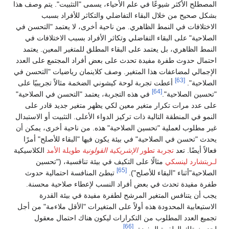
المصطلح الأكثر شيوعًا في علم الأحياء، يسمى "التثبيت". يتم وصف هذا
بشكل صحيح من خلال البقاء التفاضلي والتكاثر للأفراد بسبب
الاختلافات في النمط الظاهري. من ناحية أخرى، لا يعتمد "التحسن في
الصلاحية" على البقاء التفاضلي وتكاثر الأفراد بسبب الاختلافات في
النمط الظاهري، بل يعتمد على البقاء المطلق للمتغير المعين. يعتمد
احتمال حدوث طفرة مفيدة تحدث على بعض أفراد المجتمع على العدد
الإجمالي لمضاعفات هذا المتغير. وصف كلاينمان رياضيات "التحسن في
[63]
الصلاحية".
أعطت تجربة لوحة كيشوني الضخمة مثالاً تجريبيًا على
[64]
"تحسين الصلاحية".
في هذه التجربة، يعتمد "التحسن في الصلاحية"
على عدد مرات تكرار متغير معين لكي يظهر متغير جديد قادر على
النمو في المنطقة التالية ذات تركيز الدواء الأعلى. التثبيت أو الاستبدال
غير مطلوب لعملية "تحسين الصلاحية" هذه. من ناحية أخرى، يمكن أن
يحدث "تحسن في الصلاحية" في بيئة يكون فيها "البقاء للأصلح" أمرًا
فعالاً أيضًا. تعد
تجربة تطور
الإشريكية القولونية
طويلة الأمد
الكلاسيكية
لـريتشارد لينسكي
مثالًا على التكيف في بيئة تنافسية، ("تحسين
[65]
الصلاحية"أثناء "البقاء للأصلح").
تبطئ المنافسة احتمالية حدوث
طفرة مفيدة تحدث في بعض أفراد النسب لإعطاء صلاحية محسنة.
يجب أن يتنافس المتغير المرشح لطفرة مفيدة في بيئة القدرة
الاستيعابية المحدودة هذه أولاً على المتغيرات "الأقل ملاءمة" من أجل
تجميع العدد المطلوب من التكرارات ليكون هناك احتمال معقول
[66]