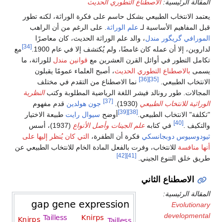
المقالة الرئيسية:
الاصطناع التطوري الحديث
يعتمد الانتخاب الطبيعي بشكل حاسم على فكرة الوراثة، لكنه تطور
قبل المفاهيم الأساسية لـ
علم الوراثة
. على الرغم من أن الراهب
المورافي
گريگور مندل
، والد علم الوراثة الحديث، كان معاصرًا
[34]
لداروين، إلا أن عمله كان غامضًا، ولم يُكتشف إلا في عام 1900.
مع
تكامل التطور في أوائل القرن العشرين مع
قوانين مندل
للوراثة، ما
يسمى
بالاصطناع التطوري الحديث
، أصبح العلماء عمومًا يقبلون
[36]
[35]
الانتخاب الطبيعي.
نما الاصطناع من التقدم في مختلف
المجالات. طور رونالد فيشر اللغة الرياضية المطلوبة وكتب
النظرية
[37]
الوراثية للانتخاب الطبيعي
(1930).
جون هولدين
قدم مفهوم
[39]
[38]
"تكلفة" الانتخاب الطبيعي.
أوضح
سيوال رايت
طبيعة الاختيار
[40]
والتكيف .
في كتابه
علم الجينات وأصل الأنواع
(1937)، أسس
ثيودوسيوس دوبجانسكي
فكرة أن الطفرة،
التي كان يُنظر إليها على
أنها منافسة
للانتخاب، وفرت بالفعل المادة الخام للانتخاب الطبيعي عن
[42]
[41]
طريق خلق التنوع الجيني.
الاصطناع الثاني
المقالة الرئيسية:
Evolutionary
developmental