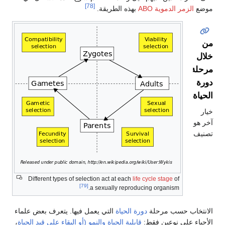
[78]
موضع
الزمر الدموية ABO
بهذه الطريقة.
من
خلال
مرحلة
دورة
الحياة
خيار
آخر هو
تصنيف
Different types of selection act at each
life cycle stage
of
[79]
a sexually reproducing organism.
الانتخاب حسب مرحلة
دورة الحياة
التي يعمل فيها. يتعرف بعض علماء
الأحياء على نوعين فقط:
قابلية الحياة والنمو (أو البقاء على قيد الحياة
،