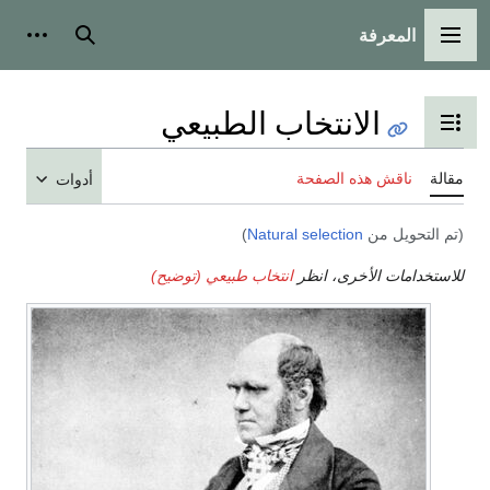
المعرفة
القائمة الرئيسية
بحث
أدوات
الانتخاب الطبيعي
تبديل عرض جدول المحتويات
مقالة
ناقش هذه الصفحة
أدوات
(تم التحويل من
Natural selection
)
للاستخدامات الأخرى، انظر
انتخاب طبيعي (توضيح)