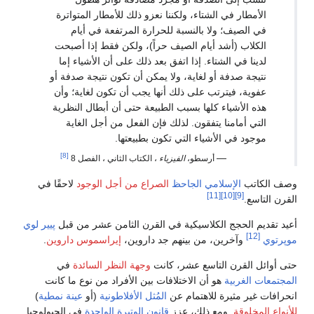
الأمطار في الشتاء، ولكننا نعزو ذلك للأمطار المتواترة
في الصيف؛ ولا بالنسبة للحرارة المرتفعة في أيام
الكلاب (أشد أيام الصيف حراً)، ولكن فقط إذا أصبحت
لدينا في الشتاء. إذا اتفق بعد ذلك على أن الأشياء إما
نتيجة صدفة أو لغاية، ولا يمكن أن تكون نتيجة صدفة أو
عفوية، فيترتب على ذلك أنها يجب أن تكون لغاية؛ وأن
هذه الأشياء كلها بسبب الطبيعة حتى أن أبطال النظرية
التي أمامنا يتفقون. لذلك فإن الفعل من أجل الغاية
موجود في الأشياء التي تكون بطبيعتها.
[8]
—
أرسطو،
الفيزياء
، الكتاب الثاني ، الفصل 8
وصف الكاتب
الإسلامي
الجاحظ
الصراع من أجل الوجود
لاحقًا في
[11]
[10]
[9]
القرن التاسع.
أعيد تقديم الحجج الكلاسيكية في القرن الثامن عشر من قبل
پيير لوي
[12]
موپرتوي
وآخرين، من بينهم جد داروين،
إيراسموس داروين
.
حتى أوائل القرن التاسع عشر، كانت
وجهة النظر السائدة
في
المجتمعات الغربية
هو أن الاختلافات بين الأفراد من نوع ما كانت
انحرافات غير مثيرة للاهتمام عن
المُثل الأفلاطونية
(أو
عينة نمطية
)
للأنواع المخلوقة
. ومع ذلك، عزز
قانون الوتيرة الواحدة
في الجيولوجيا