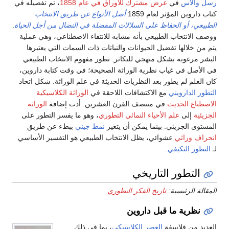
رسل والاس
في
عرض مشترك للأوراق في عام 1858
، تم تفصيله في
كتاب داروين المؤثر لعام 1859
أصل الأنواع عن طريق الانتخاب
الطبيعي، أو الحفاظ على السلالات المفضلة في النضال من أجل الحياة
.
ووصف الانتخاب الطبيعي بأنه مشابه للانتقاء الاصطناعي، وهي عملية
يتم من خلالها تفضيل الحيوانات والنباتات ذات السمات التي يعتبرها
البشر مرغوبة بشكل منهجي للتكاثر. تطور مفهوم الانتخاب الطبيعي
في الأصل في غياب نظرية الوراثة الصحيحة؛ في وقت كتابة داروين،
كان العلم لم يطور بعد النظريات الحديثة في علم الوراثة. شكل اتحاد
التطور الدارويني
مع الاكتشافات اللاحقة في
الوراثة الكلاسيكية
الاصطناع الحديث
في منتصف القرن العشرين. أدت إضافة
الوراثة
الجزيئية
إلى
علم الأحياء النمائي التطوري
، وهو ما يفسر التطور على
المستوى الجزيئي. بينما يمكن أن يتغير
نمط جيني
ببطء عن طريق
انحراف وراثي
عشوائي، يظل الانتخاب الطبيعي هو التفسير الأساسي
لـ
التطور التكيفي
.
التطور التاريخي
المقالة الرئيسية:
تاريخ الفكر التطوري
نظرية ما قبل داروين
العديد من فلاسفة
العصر الكلاسيكي
، بما في ذلك