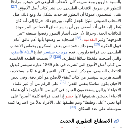
بالنسبة لداروين ومعاصريه، كان الانتخاب الطبيعي في جوهره مرادفًا
[27]
للتطور عن طريق الانتخاب الطبيعي. بعد نشر كتاب
أصل الأنواع
،
تقبل المتعلمون عمومًا أن التطور قد حدث بشكل ما. ومع ذلك، ظل
الانتخاب الطبيعي مثيرًا للجدل كآلية، ويرجع ذلك جزئيًا إلى أنه كان
يُنظر إليه على أنه أضعف من أن يفسر نطاق الخصائص المرصودة
للكائنات الحية، وجزئيًا لأن حتى أنصار التطور رفضوا طبيعته "غير
[28]
الموجهة" وغير
التقدمية
،
استجابة تم وصفها بأنها أهم عائق أمام
[29]
قبول الفكرة.
ومع ذلك، فقد تبنى بعض المفكرين بحماس الانتخاب
الطبيعي. بعد قراءة داروين، قدم
هربرت سپنسر
عبارة
البقاء للأصلح
،
[31]
[30]
والتي أصبحت ملخصًا شائعًا للنظرية.
تضمنت الطبعة الخامسة
من كتاب
أصل الأنواع
التي نُشرت في عام 1869 عبارة سپنسر كبديل
للانتخاب الطبيعي، مع ذكر الفضل: "لكن التعبير الذي غالبًا ما يستخدمه
السيد هربرت سپنسر من كتاب
البقاء للأصلح
هو أكثر دقة، وفي بعض
[32]
الأحيان يكون مناسبًا بنفس القدر".
على الرغم من أن غير علماء
الأحياء لا يزالون يستخدمون العبارة في كثير من الأحيان، إلا أن علماء
الأحياء الحديثين يتجنبونها لأنها
حشو
إذا تمت قراءة كلمة "أصلح" على
أنها تعني "أعلى وظيفيًا" ويتم تطبيقها على الأفراد بدلاً من اعتبارها كمية
[33]
متوسطة على عدد السكان.
الاصطناع التطوري الحديث