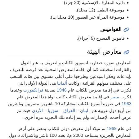
دائرة المعارف الإسلامية (30 جزء).
موسوعة الطفل (12 مجلد).
موسوعة المرأة عبر العصور (10 مجلدات).
القواميس
قاموس المسرح (5 أجزاء).
معارض الهيئة
المعارض صورة حضارية لتسويق الكتاب والتعريف به عبر الدول
والقارات المختلفة كما أن إقامة المعارض المحلية تعد فرصة للتعريف
بإبداعات وفكر المبدعين وطرحها على أعلى مستوى بين فئات الشعب
على مختلف ميولهم القرائية ،وكانت
ألمانيا
هى الدولة الأولى التى
فكرت في إقامة معرض للكتاب عام
1946
بمدينة
فرانكفورت
وعندما
فكرت
مصر
في إقامة معرض الكتاب كانت نواة هذا المعرض عام
1963
في صورة أسبوع للكتاب بمشاركة 10 ناشرين مصريين وناشرين
من أربع دول عربية هم :
لبنان
–
العراق
–
سوريا
–
الأردن
حيث تم
عرض أحدث الإصدارات ولم يتم إعادة تلك التجربة مرة أخرى.
في عام
1969
تم ميلاد أول معرض دولى للكتاب بمصر على أرض
المعارض بالجزيرة بمساحة 2000 م2 بعدد 100 ناشر وباشتراك 5 دول