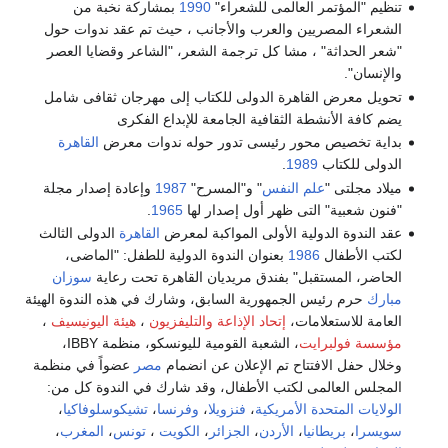
تنظيم "المؤتمر العالمى للشعراء"
1990
بمشاركة نخبة من
الشعراء المصريين والعرب والأجانب ، حيث تم عقد ندوات حول
"شعر الحداثة" ، مشا كل ترجمة الشعر، "الشاعر وقضايا العصر
والإنسان".
تحويل معرض القاهرة الدولى للكتاب إلى مهرجان ثقافى شامل
يضم كافة الأنشطة الثقافية الجامعة للإبداع الفكرى
بداية تخصيص محور رئيسى تدور حوله ندوات معرض
القاهرة
الدولى للكتاب
1989
.
ميلاد مجلتى "
علم النفس
" و"المسرح"
1987
وإعادة إصدار مجلة
"فنون شعبية" التى ظهر أول إصدار لها
1965
.
عقد الندوة الدولية الأولى المواكبة لمعرض
القاهرة
الدولى الثالث
لكتب الأطفال
1986
بعنوان الندوة الدولية للطفل: "الماضى،
الحاضر، المستقبل" بفندق مريديان القاهرة تحت رعاية
سوزان
مبارك
حرم رئيس الجمهورية السابق، وشارك في هذه الندوة الهيئة
العامة للاستعلامات،
إتحاد الإذاعة والتليفزيون
،
هيئة اليونيسيف
،
مؤسسة فولبرايت
، الشعبة القومية لليونسكو، منظمة IBBY،
وخلال حفل الافتتاح تم الإعلان عن انضمام
مصر
عضواً في منظمة
المجلس العالمى لكتب الأطفال، وقد شارك في الندوة كل من:
الولايات المتحدة الأمريكية
،
فنزويلا
،
وفرنسا
،
تشيكوسلوفاكيا
،
سويسرا
،
بريطانيا
،
الأردن
،
الجزائر
،
الكويت
،
تونس
،
المغرب
،