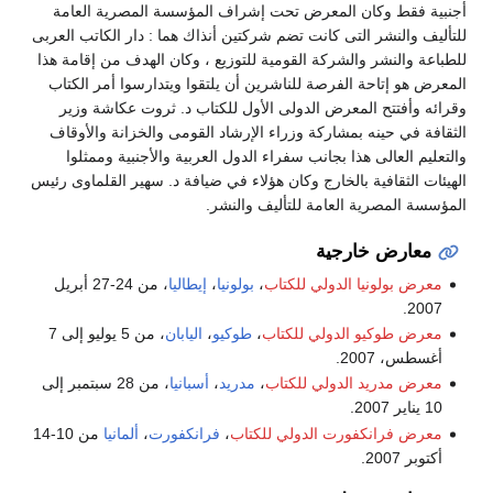
أجنبية فقط وكان المعرض تحت إشراف المؤسسة المصرية العامة
للتأليف والنشر التى كانت تضم شركتين أنذاك هما : دار الكاتب العربى
للطباعة والنشر والشركة القومية للتوزيع ، وكان الهدف من إقامة هذا
المعرض هو إتاحة الفرصة للناشرين أن يلتقوا ويتدارسوا أمر الكتاب
وقرائه وأفتتح المعرض الدولى الأول للكتاب د. ثروت عكاشة وزير
الثقافة في حينه بمشاركة وزراء الإرشاد القومى والخزانة والأوقاف
والتعليم العالى هذا بجانب سفراء الدول العربية والأجنبية وممثلوا
الهيئات الثقافية بالخارج وكان هؤلاء في ضيافة د. سهير القلماوى رئيس
المؤسسة المصرية العامة للتأليف والنشر.
معارض خارجية
معرض بولونيا الدولي للكتاب
،
بولونيا
،
إيطاليا
، من 24-27 أبريل
2007.
معرض طوكيو الدولي للكتاب
،
طوكيو
،
اليابان
، من 5 يوليو إلى 7
أغسطس، 2007.
معرض مدريد الدولي للكتاب
،
مدريد
،
أسبانيا
، من 28 سبتمبر إلى
10 يناير 2007.
معرض فرانكفورت الدولي للكتاب
،
فرانكفورت
،
ألمانيا
من 10-14
أكتوبر 2007.