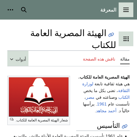
المعرفة
القائمة الرئيسية
بحث
أدوات
الهيئة المصرية العامة
تبديل عرض جدول المحتويات
للكتاب
مقالة
ناقش هذه الصفحة
أدوات
الهيئة المصرية العامة للكتاب
،
هي هيئة ثقافية تابعة
لوزارة
الثقافة
، تعنى بكل ما يخص
الكتاب
وصناعته في
مصر
،
تأسست عام
1961
. يرأسها
حالياً د.
أحمد مجاهد
.
شعار الهيئة المصرية العامة للكتاب.
التأسيس
عام 1961 تأسست الهيئة المصرية العامة للأبناء والنشر والتوزيع