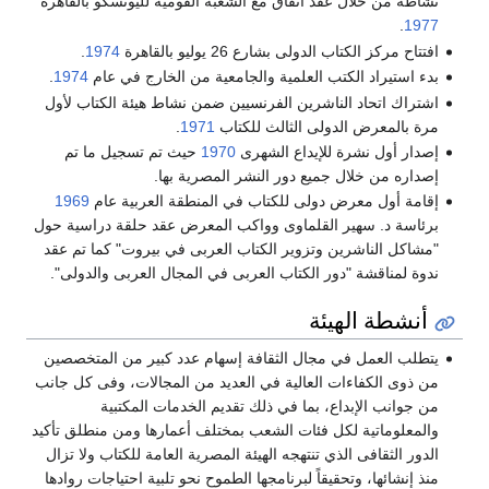
نشاطه من خلال عقد اتفاق مع الشعبة القومية لليونسكو بالقاهرة
.
1977
افتتاح مركز الكتاب الدولى بشارع 26 يوليو بالقاهرة
1974
.
بدء استيراد الكتب العلمية والجامعية من الخارج في عام
1974
.
اشتراك اتحاد الناشرين الفرنسيين ضمن نشاط هيئة الكتاب لأول
مرة بالمعرض الدولى الثالث للكتاب
1971
.
إصدار أول نشرة للإيداع الشهرى
1970
حيث تم تسجيل ما تم
إصداره من خلال جميع دور النشر المصرية بها.
إقامة أول معرض دولى للكتاب في المنطقة العربية عام
1969
برئاسة د. سهير القلماوى وواكب المعرض عقد حلقة دراسية حول
"مشاكل الناشرين وتزوير الكتاب العربى في بيروت" كما تم عقد
ندوة لمناقشة "دور الكتاب العربى في المجال العربى والدولى".
أنشطة الهيئة
يتطلب العمل في مجال الثقافة إسهام عدد كبير من المتخصصين
من ذوى الكفاءات العالية في العديد من المجالات، وفى كل جانب
من جوانب الإبداع، بما في ذلك تقديم الخدمات المكتبية
والمعلوماتية لكل فئات الشعب بمختلف أعمارها ومن منطلق تأكيد
الدور الثقافى الذي تنتهجه الهيئة المصرية العامة للكتاب ولا تزال
منذ إنشائها، وتحقيقاً لبرنامجها الطموح نحو تلبية احتياجات روادها