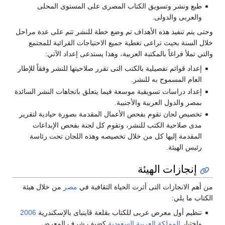
طبع ونشر وتسويق الكتاب المصرى على المستوى المحلى
والعربى والدولى.
وحتى يتم تنفيذ هذه الأهداف تم وضع خطة للنشر تتم على عدة مراحل
خلال السنة بحيث تراعى تغطية جميع الاحتياجات القرائية للمجتمع
والتي تملأ فراغاً بالمكتبة العربية، وهذا يستدعى إعداد الآتي:
إعداد قوائم تفصيلية بالكتب التى تقرر صلاحيتها للنشر وفقاً للإطار
العام المسموح به للنشر.
إعداد دراسات تسويقية موسعة فيما يتعلق باتجاهات النشر السائدة
بمصر والدول العربية والأجنبية.
تخصيص لجان تقوم بفحص الأعمال المقدمة بصورة حيادية لتقرير
مدى صلاحية الكتب للنشر، وتقوم كل لجنة بفحص الإبداعات
المقدمة إليها كل من خلال تخصيصه وهذه اللجان تحت رئاسة
رئيس الهيئة.
إنجازات الهيئة
من أهم الانجازات التى أثرت الحياة الثقافية في
مصر
من خلال هيئة
الكتاب ما يلي:
تنظيم أول معرض عربى للكتاب بقلعة قايتباى بالإسكندرية
2006
واختيار
المملكة العربية السعودية
كضيف شرف المعرض.