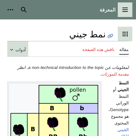
المعرفة
القائمة الرئيسية
بحث
أدوات
نمط جيني
تبديل عرض جدول المحتويات
مقالة
ناقش هذه الصفحة
أدوات
لمعلومات عن a non-technical introduction to the topic، انظر
مقدمة للمورثات
.
النمط
الجيني
أو
النمط
الوراثي
Genotype،
هو مجموع
المحتوى
الجيني