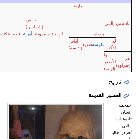
مازيغ
|
برنس
(البرانس)
زحيك
ازداجة
مصمودة
أوربة
عجيسة
كتامة
صنهاجة
أوريغة
أداس
نفوسة
ضرية
(أداسة)
لقديمة