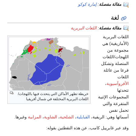
ة
:
إمارة كوكو
ة
:
اللغات البربرية
خريطة تظهر الأماكن التي يتحدث فيها باللهجات/
ية
اللغات البربرية المختلفة في شمال أفريقيا
ريفية،
القبايلية
،
الشلحية
،
الشاوية
،
المزابية
وغيرها.
 كامب، عن هذه النقطتين بقوله: