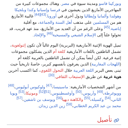
دينة سيوة في
مصر
. وهناك مجموعات كبيرة من
زيغ الذين يعيشون في
فرنسا
وإسبانيا
وكندا
وبلجيكا
[44]
[43]
إيطاليا
ودول أخرى في
أوروبا
.
غالبية الأمازيغ
ن
على مذهب
أهل السنة والجماعة
، مع أقلية
الرغم من أن العديد من الأمازيغ، منذ عهد قريب، قد
[46]
الإسلام الشيعي
والمسيحية
والإلحاد
.
ية الأمازيغية (البربرية) اليوم غالباً لأن تكون
إثنولغوية
،
اللغات الأمازيغية
كلغة أم
الذين يشكلون مجموعات
ن أيضاً يمكن أن تشمل الناطقين بالعربية كلغة أم
ية
) الذين يعرفون بأنفسهم كبربر، خاصةً تاريخياً حيث
ر
اللغة العربية
خلال
التحول اللغوي
، كما اكتسب آخرين
[30]
طريق
الإستيعاب الثقافي
.
[48]
[47]
ات الأمازيغية:
ماسينيسا
،
ولوكيوس أبوليوس
،
[53]
[52]
[51]
[50]
وآريوس
،
وأوغسطينوس
،
ومونيكا
،
ويوبا
[57]
[56]
[55]
لة
،
والكاهنة ديهيا
ويوسف بن تاشفين
،
[58]
كريم الخطابي
،
زين الدين زيدان
.