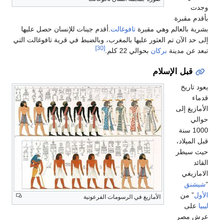
وهي مقبرة
تافوغالت
.أقدم جينات للإنسان حصل عليها
العثور عليها بالمغرب، وبالضبط في قرية تافوغالت التي
[30]
ركان
بحوالي 22 كلم.
لام
الأمازيغ في الرسومات الفرعونية