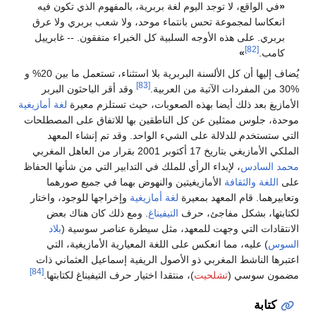
لا توجد اليوم لغة بربرية، بالمفهوم الذي تكون فيه
موعة تحس بانتماء موحد، ولا شعب بربري ولا عرق
ذه الأوجه السلبية كل الخبراء متفقون. -- غابرييل
يُضاف إليها أن كل الألسنة البربرية بلا استثناء، تستعمل ما بين 20% و
[83]
وقد أقر الباحثون البربر
ك أيضا بهذه الصعوبات، حيث تستلزم معيرة
لغة أمازيغية
ثلين عن كل الناطقين بها للاتفاق على المصطلحات
دلالة على الشيء الواحد. وقد تم إنشاء المعهد
قرار من العاهل المغربي
 لإبداء الرأي للملك في التدابير التي من شأنها الحفاظ
افة
الأمازيغيتين والنهوض بهما في جميع صورهما
 المعهد بمعيرة
لغة أمازيغية
وإخراجها للوجود، واختار
ل مفاجئ، حرف
التيفيناغ
. ومع ذلك كان هناك بعض
ي وجهت للمعهد، مثل سيطرة عناصر سوسية (
بلاد
مما انعكس على اللغة المعيارية الأمازيغية، التي
المغربي ذو الأصول الريفية إسماعيل العثماني ذات
[84]
(
تشلحيت
)، منتقدا اختيار حرف التيفيناغ لكتابتها.