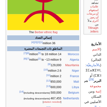
The
Berber ethnic flag
إجمالي التعداد
[4]
[3]
[2]
[1]
36 million
المناطق ذات التجمعات المعتبرة
[7]
[6]
[5]
Morocco
to 18 million
14 million
[8]
[7]
[2]
Algeria
to ~13 million
9 million
[9]
Mauritania
129,000
[10]
Niger
2.6 million
[11]
France
2 million
[12]
Mali
850,000
[13]
Libya
600,000
[14]
Belgium
500,000
(including descendants)
467,455
Netherlands
(including descendants)
]
citation needed
[