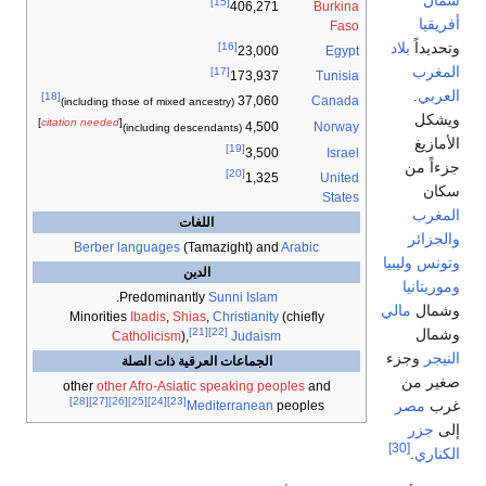
[15]
Burkina
406,271
Faso
[16]
Egypt
23,000
[17]
Tunisia
173,937
[18]
Canada
37,060
(including those of mixed ancestry)
]
citation needed
[
Norway
4,500
(including descendants)
[19]
Israel
3,500
[20]
United
1,325
States
اللغات
Berber languages
(Tamazight) and
Arabic
الدين
.
Predominantly
Sunni Islam
Minorities
Ibadis
,
Shias
,
Christianity
(chiefly
[21]
[22]
Catholicism
),
Judaism
الجماعات العرقية ذات الصلة
other
other Afro-Asiatic speaking peoples
and
[28]
[27]
[26]
[25]
[24]
[23]
Mediterranean
peoples