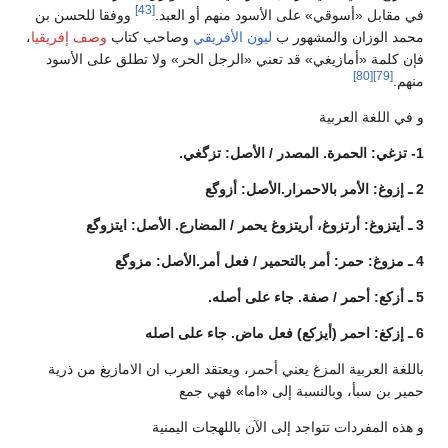
[43]
ي» على الأسود منهم أو العبد.
ووفقا للحسن بن
المشهور ب
ليون الأفريقي
وصاحب كتاب
وصف إفريقيا
،
يغي» قد تعني «الرجل الحر» ولا تطلق على الأسود
ية
المزغ يعني أحمر، ويعتقد العرب ان الامازيغ من ذرية
النسبة إلى «اما» فهي جمع
تواجد إلى الآن باللهجات اليمنية