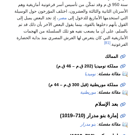
 ق.م وقد تمكّن من تأسيس أسر فرعونية أمازيغية وهم
ة والثالثة والعشرون، اختلف المؤرخون حول الوسيلة
لأمازيغ للدخول إلى
مصر
، إذ نجد البعض يميل إلى
ها بالقوة، بينما يقول البعض الآخر بأن ذلك قد تم
 ما يصعب نفيه هو تلك السلسلة من الهجمات
 كان يتعرض لها العرش المصري منذ بداية الحضارة
ديا (
202 ق.م – 46 ق.م
)
ة
:
نوميديا
يطنية (
قبل 300 ق.م – 44 م
)
ة
:
موريطنية
ام
ار (710–1019)
ة
:
بنو مدرار