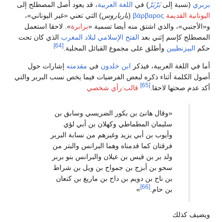
ى
بَرْبَرْ
) في
اللغة العربية
، قد يعود أصل المصطلح إلى
βάρβαρος
(
بارباروس
) التي تعني «غير اليوناني»،
لذي اشتق منه أيضا تسمية «
برابرة
». لاحقا استعمل
إثني بعد
الفتح الإسلامي لبلاد المغرب
الذي كان تحت
[64]
وأطلق على مجموع القبائل المحلية.
عربية، فيذكر
ابن خلدون
في
مقدمته
إشارات حول
ناء ذكره لبعض الفرضيات فيما يخص نسب البربر والتي
[65]
احقا.
قالب:رأي شخصي
قال هانئ بن بكور الضريسي وسابق بن
يمان المطماطي وكهلان بن أبي لؤي
يوب بن أبي يزيد وغيرهم من نسابة البربر
قتان كما قدمناه وهما البرانس والبتر من
د بر بن قيس بن عيلان والبرانس بنو بربر
و بن أبزج بن جمواح بن ويل بن شراط
 ناح بن دويم بن داح بن ماريغ بن كنعان
[66]
 حام.
»