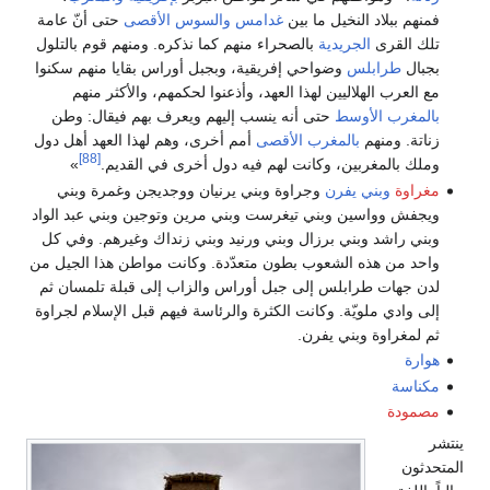
النخيل ما بين
غدامس
والسوس الأقصى
حتى أنّ عامة
لجريدية
بالصحراء منهم كما نذكره. ومنهم قوم بالتلول
لس
وضواحي إفريقية، وبجبل أوراس بقايا منهم سكنوا
لاليين لهذا العهد، وأذعنوا لحكمهم، والأكثر منهم
أوسط
حتى أنه ينسب إليهم ويعرف بهم فيقال: وطن
م
بالمغرب الأقصى
أمم أخرى، وهم لهذا العهد أهل دول
[88]
بين، وكانت لهم فيه دول أخرى في القديم.
»
 يفرن
وجراوة وبني يرنيان ووجديجن وغمرة وبني
ين وبني تيغرست وبني مرين وتوجين وبني عبد الواد
بني برزال وبني ورنيد وبني زنداك وغيرهم. وفي كل
ه الشعوب بطون متعدّدة. وكانت مواطن هذا الجيل من
رابلس إلى جبل أوراس والزاب إلى قبلة تلمسان ثم
ويّة. وكانت الكثرة والرئاسة فيهم قبل الإسلام لجراوة
وبني يفرن.