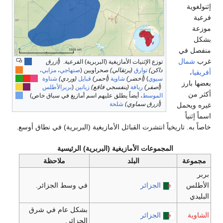
توزع الإثنيات الأمازيغية (البربرية) الفرعية.
(أزرق
داكن)
توارق
(برتقالي)
صحراويين (
صنهاجي
،
مزابي
،
سيوي
)
(أخضر)
شاوية
(أحمر)
قبايل
(وردي)
شناوة
(أصفر)
ريافة
(بنفسجي فاقع)
زيانين
(
بربرالأطلس
الموسط
، أيضاً يطلق عليهم اسم أمازيغ في سياق خاص)
(أزرق سماوي)
شلحة
اً انتشرت القبائل الأمازيغية (البربرية) في نطاق أوسع.
مجموعات الأمازيغية (البربرية) الرئيسية
البلد
ملاحظة
الجزائر
في وسط الجزائر.
بشكل عام في شرق
الجزائر
الجزائر.