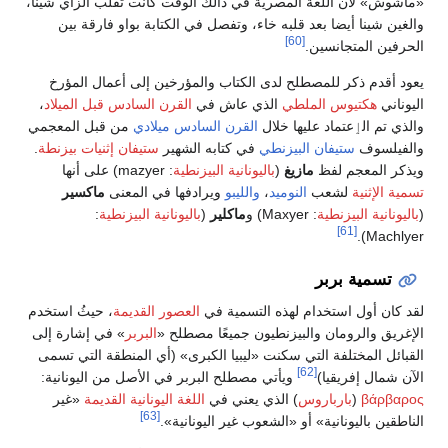
لغة المصرية في ذالك الوقت كانت تقلب الزاي شينا،
ا بعد قلبه خاء، وتفصل في الكتابة بواو فارقة بين
[60]
سين.
للمصطلح لدى الكتاب والمؤرخين إلى أعمال المؤرخ
 الملطي
الذي عاش في
القرن السادس قبل الميلاد
،
اد عليها خلال
القرن السادس ميلادي
من قبل المعجمي
فان البيزنطي
في كتابه الشهير
ستيفان إثنيات بيزنطة
.
لفظ
مازيغ
(
باليونانية البيزنطية
: mazyer) على أنها
عب
النوميد
،
والليبو
ويرادفها في المعنى
ماكسير
طية
: Maxyer) و
ماكلير
(
باليونانية البيزنطية
:
بر
تخدام لهذه التسمية في
العصور القديمة
، حيثُ استخدم
ن والبيزنطيون جميعًا مصطلح «
البربر
» في إشارة إلى
ة التي سكنت «ليبيا الكبرى» (أي المنطقة التي تسمى
[62]
يا)
ويأتي مصطلح البربر في الأصل من اليونانية:
باروس
) الذي يعني في
اللغة اليونانية القديمة
«غير
[63]
نية» أو «الشعوب غير اليونانية».