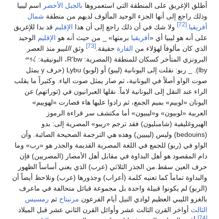
لى المنطقة التي استعمروها
بالجبل الأخضر
اسم ليبيا
نها الجزء الوحيد المألوف لديهم من منطقة
شمال
شك في أن ذلك راجع إلى أن هذا
الإقليم
قد بدا للإغريق
 أي «
أفريقيا
برمتها» _ من حيث أنه هو
الإقليم
الوحيد
[73]
 لهؤلاء من
القارة
حقيقة.
وثق
الليبو
منذ العصر
البرونزي المتأخر كسكان للمنطقة (المصرية: R'bw، البونيقية: 𐤋𐤁𐤉
lby). _ ربو: نقلت إلى اليونانية (ليبو) أو (لوبو) Lybu (حرف y يمثل
في اليونانية، ثم صار يمثل صوت الياء. وكثيراً ما يقلب
لى اليونانية لاماً. نقلها العبرانيون في (توراتهم) عن
 بميم الجمع، ثم زادوا عليها هاء فصارت «لهوبيم»
ن» و«ليبيون» أما مكتشف سر قراءة الرموز
امبليون) فقد ترجم «ريبو» المصرية إلى: بدو
bedo) وليس (ليبيين) وهذه هي الترجمة الصحيحة الصائبة. وأن
للجمع في اللغة المصرية القديمة والجذر هو «رب» وما
أهل البداوة في مقابل أهل الأمصار (المصريين) فإن
من الجذر الثلاثي (عرب) الذي يعني أساساً الظهور
 كما تعنيه كلمة (أعراب) وجذورها (عرب) ونلاحظ أيضاً أن
وا قبيلة واحدة بل مجموعة قبائل متحالفة في ماعرف
عظيم لوادي النيل أيام الفرعون
مرنبتاح
ثم
رمسيس
رن الثالث عشر وأوائل القرن الثاني عشر قبل الميلاد