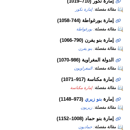
–1019)
ة
:
إمارة نكور
طة (744-1058)
ة
:
بورغواطة
ن (790-1066)
ة
:
بنو يفرن
وية (986-1070)
ة
:
المغراويون
(917–1071)
ة
:
إمارة مكناسة
 زيري
(973–1148)
ة
:
زيريون
 (1008–1152)
ة
:
حماديون