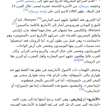
 المعروفة لتاريخ ليبو تعود إلى
رمسيس الثاني
، من الأسرة التاسعة عشرة لمصر، خلال القرن 13
[75]
هر
LBW
كاسم إثني على
لوحة مرنبتاح
.
[76]
 أطلقوا عليهم اسم المازيس
Mazyes، كما أن
[77]
 هيرودوتس أشار إلى الأمازيغ بالكلمة ماكسيس
 والكلمتين معا تشبهان في مخارجهما لفظة مازيـ (غ)ـس.
 القدماء على جيرانهم الأمازيغ اسم «المشوش» وهم
قبيل من بطون أوربة. أما الرومان فقد استعملوا
بر بينها النوميديون وتقتصر على أرض الواحات،
قتصر على جبال الريف، والريبو وحتى البرابر. وكان
قون عليهم اسم المغاربة وأهل المغرب أو البربر نقلا
[30]
ذات الأصول الأمازيغية في نطق هذا اللفظ فهو عند
موهاغ» بقلب الزاي هاء، وعند طوارق منحنى نهر
إيموشاغ»، أما في أغاديس بالنيجر فينطقونه
مقصود بجميع هذه التصحيفات إنما هو «إيموزاغ» أو
مازيغن
، وهي كلمة يرجح أصلها إما إلى مفرد كلمة
عني الرجل الحر في لغة الطوارق الأمازيغية القديمة