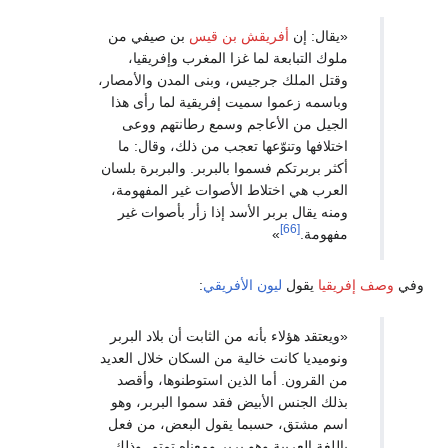
قال: إن
أفريقش بن قيس
بن صيفي من
ك التبابعة لما غزا المغرب وإفريقيا،
تل الملك جرجيس، وبنى المدن والأمصار،
اسمه زعموا سميت إفريقية لما رأى هذا
جيل من الأعاجم وسمع رطانتهم ووعى
لافها وتنوّعها تعجب من ذلك، وقال: ما
ر بربرتكم فسموا بالبربر. والبربرة بلسان
عرب هي اختلاط الأصوات غير المفهومة،
ه يقال بربر الأسد إذا زأر بأصوات غير
[66]
هومة.
»
يا
يقول
ليون الأفريقي
:
عتقد هؤلاء بأنه من الثابت أن بلاد البربر
وميديا كانت خالية من السكان خلال العديد
 القرون. أما الذين استوطنوها، وأقصد
لك الجنس الأبيض فقد سموا البربر، وهو
م مشتق، حسبما يقول البعض، من فعل
لغة العربية وهو بربر ومعناه تمتم. وذلك