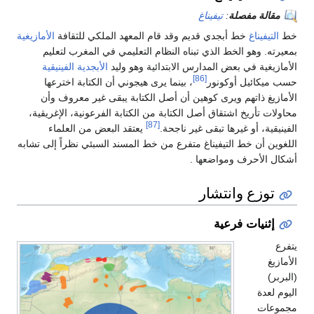
ة
:
تيفيناغ
أبجدي قديم وقد قام المعهد الملكي للثقافة
الأمازيغية
خط الذي تبناه النظام التعليمي في المغرب لتعليم
عض المدارس الابتدائية وهو وليد
الأبجدية الفينيقية
[86]
وكونور
، بينما يرى هيجوني أن الكتابة اخترعها
ويرى كوهين أن أصل الكتابة يبقى غير معروف وأن
شتقاق أصل الكتابة من الكتابة الفرعونية، الإغريقية،
[87]
رها تبقى غير ناجحة.
يعتقد البعض من العلماء
لتيفيناغ متفرع من خط المسند السبئي نظراً إلى تشابه
مواضعها .
نتشار
رعية