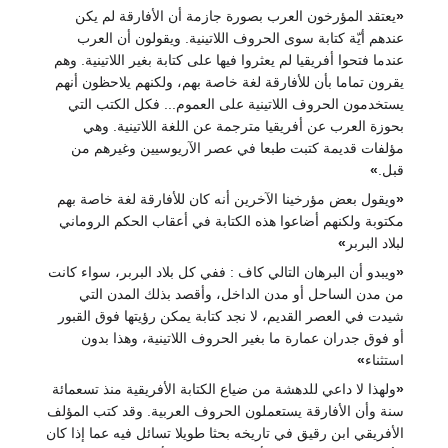
رخون العرب بصورة جازمة أن الأفارقة لم يكن
تابة سوى الحروف اللاتينية. ويقولون أن العرب
فريقيا لم يعثروا فيها على كتابة بغير اللاتينية. وهم
بأن للأفارقة لغة خاصة بهم، ولكنهم يلاحظون أنهم
حروف اللاتينية على العموم... فكل الكتب التي
عن أفريقيا مترجمة عن اللغة اللاتينية. وهي
ة كتبت طبعا في عصر الآريوسيين وغيرهم من
مؤرخينا الآخرين أنه كان للأفارقة لغة خاصة بهم
م أضاعوا هذه الكتابة في أعقاب الحكم الروماني
برهان التالي كاف : ففي كل بلاد البربر، سواء كانت
حل أو مدن الداخل، وأقصد بذلك المدن التي
ر القديم، لا نجد كتابة يمكن رؤيتها فوق القبور
 عمارة ما بغير الحروف اللاتينية، وهذا بدون
عي للدهشة من ضياع الكتابة الأفريقية منذ تسعمائة
فارقة يستعملون الحروف العربية. وقد كتب المؤلف
 رقيق في تاريخه بحثا طويلا تسائل فيه عما إذا كان