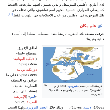
طلس المتوسط، والذين يسمون لغتهم تمازيغت. بالضبط
رق التسمية للغتهم اسم تماشيق، والتي تختلف عن
[71]
ي الأطلس من خلال الاختلافات في اللهجات فقط.
ن
 المغرب تاريخيا بعدة مسميات استنادا إلى أسماء
أطلق الإغريق
مصطلح «ليبيا»
(
الأتيكية اليونانية
:
،
Λιβύη
Libúē
دوريكية يونانية
:
Libúā
Λιβύᾱ
) على ما
يتوافق مع المنطقة
المغاربية الحالية،
حسب
هيرودوت
(484 ق.م –
 «ليبيا» يتوافق مع منطقة «بلاد
إستنادا على اسم
«
ليبو
» (
الإغريقية
القديمة
: Λίβυες
Libyes
)،_ _ وذلك خلال
العصر البرونزي
.ولهذا السبب