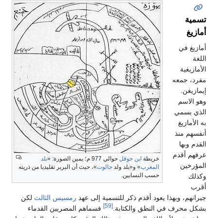
خريطة
ابن حوقل
حوالي 977 م؛ يمين الصورة: «
بلد
المغرب
» و«بلد ولد
جالوت
»، حيث أن البربر تقليديا من ذريته
حسب النسابين.
يعود أقدم ذكر للتسمية إلى عهد
رمسيس الثالث
لكن
[59]
النطق والكتابة.
فسماهم المصريين القدماء