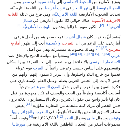
من
المحيط الأطلسي
إلى
واحة سيوة
في
مصر
ومن
لى
نهر النيجر
في
غرب أفريقيا
. من الناحية التاريخيَّة،
لأمازيغية
اللغة الأمازيغيَّة
، وهي فرع من عائلة
اللغات
ية
. هناك حوالي 32 مليون أمازيغي في
شمال
[3]
لكثير منهم ما زالوا يتحدثون
اللهجات الأمازيغيَّة
.
 سكان
شمال أفريقيا
غرب مصر هم من أصل عرقي
لرغم من أن
التعريب
والأسلمة
أدت إلى ظهور
أمازيغ
هناك مجموعات مستمزغة وهي من أصل
[40]
[39]
[38]
[37]
وتمشياً مع سياسة الدمج والإلحاق عمد
نسي
بالإضافة إلى ما تقدم_ إلى بث التفرقة بين السكان
أساس جنسي وعرقي زاعماً أن
العرب
قوم غرباء
بلاد واحتلوها. وأن البربر لا ينتمون إليهم، وأنهم من
 الجنس العربي بصلة. وعمل العلم الإستعماري على
ن العرب والبربر خلال
القرن التاسع عشر
متوخياً
ة وطرقاً من البحث والوصف لم تكن معهودة من قبل
اسع في عقول الكثيرين. وكان الإستعماريون الغلاة يرون
[41]
رك كتلة ملتحمة من المغاربة تتكوٌن».
يعيش
ناطقين باللغة الأمازيغيَّة في
المغرب
والجزائر
وليبيا
[4]
[42]
مالي
وشمال
النيجر
.
or 1,826,580
وتوجد أيضاً
ن السكان الناطقين باللغة الأمازيغية في
موريتانيا