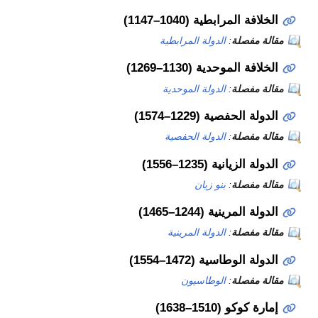
بطية (1040–1147)
ة
:
الدولة المرابطية
دية (1130–1269)
ة
:
الدولة الموحدية
ة (1229–1574)
ة
:
الدولة الحفصية
 (1235–1556)
ة
:
بنو زيان
ة (1244–1465)
ة
:
الدولة المرينية
ية (1472–1554)
ة
:
الوطاسيون
1–1638)