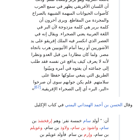
 اللسان الأفريقي يظهر في سمع العرب
صوات الحيوانات المبهمة الشبيهة بالصراخ
لمجردة من المقاطع. ويرى آخرون أن
مة
بربر
هي كلمة مزدوجة لأن البر في
غة العربية يعني الصحراء. ويقال إنه في
عصر الذي انكسر فيه الملك إفريقو على يد
شوريين أو ربما أمام الأثيوبيين هرب باتجاه
ر. ولما كان مطاردا من قبل العدو ونظرا
نه لا يعرف كيف يدافع عن نفسه فقد طلب
 جماعته أن يفتوه في أمره ويبيّنوا
طريق التي ينبغي سلوكها حفظا على
امتهم. فلم يكن جوابهم سوى أن صرخوا
[67]
بر، البر» أي إلى الصحراء الإفريقية.
»
أحمد الهمداني اليمني
في كتاب الإكليل
 " أولد
سام
خمسة نفر: وهم
إرفخشذ
بن
م
،
واش
وذ بن سام
،
ولا
وذ
بن سام،
وعو
يلم
 سام،
وإر
م
بن سام. فأولد عويلم بن