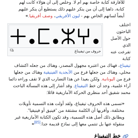
بة خاصة بهم أم لا. وخلص إلى أن هؤلاء كانت لهم
 إلى أن من ينكر عليهم ذلك يستطيع أن ينكر عليهم
 الخاص بهم -
ليون الأفريقي
،
وصف أفريقيا
.
»
حروف من تيفيناغ
ن اعتبره مجهول المصدر، وهناك من جعله اكتشاف
ن جعلها فرع من
الأبجدية الفينيقية
وهناك من جعلها
ة
. ولكن بعيدا عن هذا التضارب الذي لا تقف وراءه دائما
د أن خط
التيفيناغ
. وقد أشار إلى هذه المسألة الباحث
نظري الحركة الأمازيغية قائلا:
لحروف تيفيناغ، ولقد أولت هذه التسمية تأويلات
بها أن الكلمة مشتقة من "فينيق أو فينيقيا".
صل هذه التسمية، وقد تكون الكتابة الأمازيغية غير
[85]
بل تنتمي معها إلى نماذج قديمة جدا.
»
يناغ