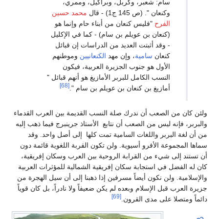
م: شعبر، وكربل، وبراكيل، وممري،
ان ". (ص 145 ج1) - قال
محمد حسين
فرح
"فليس كنعان من أبناء حام وإنما هو
نعان بن عويلم بن سام) - كما في الإكليل
وقد أثبتت العديد من الدراسات إن قبائل
عان
سامية
، وإن مهد
الكنعانيين
وموطنهم
أول هو جنوب الجزيرة العربية، فيكون
سب الكامل للبربر الأمازيغ هو أنهم قبائل "
[68]
ازيغ بن كنعان بن عويلم بن سام ".
صعب أن ندرك صلة النسب القديمة بين العرب القدماء
يس من الصعب أن نتابع الأستاذ جرينبرج فيما ذهب إليه
ر واللغات السامية تمت كلها إلى أصل واحد. وقد
الأفرو أسيوية. ولن تكون القربة اللغوية قائمة دون
يء من القرابة الروحية بين العرب وسكان إفريقية،
 استجابة سكان إفريقية الشمالية للمؤثرات العربية
 نكون أيضاً مسرفين إذا ذهبنا إلى أن سيل الهجرة من
الإسلام وبعده لم يكن ضعيفاً ولا نادراً، بل كان قوياً
[69]
لى مدى القرون.