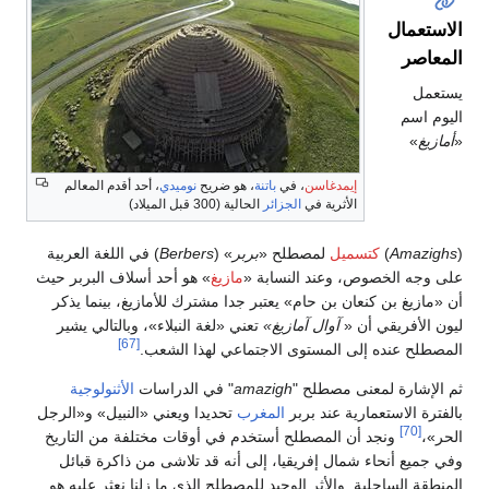
إيمدغاسن
، في
باتنة
، هو ضريح
نوميدي
، أحد أقدم المعالم
الأثرية في
الجزائر
الحالية (300 قبل الميلاد)
سميل
لمصطلح «
بربر
» (
Berbers
) في اللغة العربية
، وعند النسابة «
مازيغ
» هو أحد أسلاف البربر حيث
عان بن حام» يعتبر جدا مشترك للأمازيغ، بينما يذكر
ن «
آوال
آمازيغ»
تعني «لغة النبلاء»، وبالتالي يشير
[67]
لى المستوى الاجتماعي لهذا الشعب.
نى مصطلح "
amazigh
" في الدراسات
الأثنولوجية
رية عند بربر
المغرب
تحديدا ويعني «النبيل» و«الرجل
أن المصطلح أستخدم في أوقات مختلفة من التاريخ
شمال إفريقيا، إلى أنه قد تلاشى من ذاكرة قبائل
. والأثر الوحيد للمصطلح الذي ما زلنا نعثر عليه هو