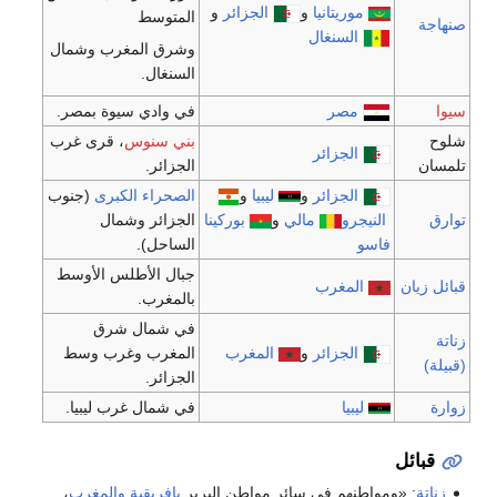
موريتانيا
و
الجزائر
و
المتوسط
السنغال
وشرق المغرب وشمال
السنغال.
مصر
في وادي سيوة بمصر.
بني سنوس
، قرى غرب
الجزائر
الجزائر.
الجزائر
و
ليبيا
و
الصحراء الكبرى
(جنوب
يجرو
مالي
و
بوركينا
الجزائر وشمال
و
الساحل).
جبال الأطلس الأوسط
المغرب
بالمغرب.
في شمال شرق
الجزائر
و
المغرب
المغرب وغرب وسط
الجزائر.
ليبيا
في شمال غرب ليبيا.
اطنهم في سائر مواطن البربر
بإفريقية
والمغرب
،