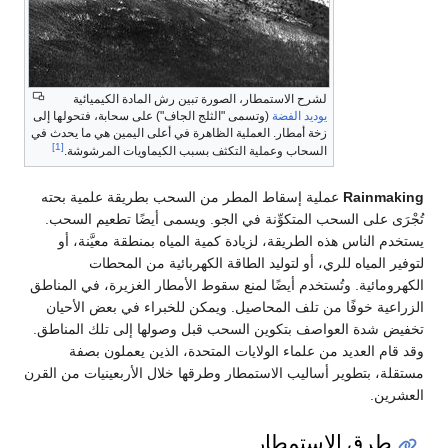
لشرح الاستمطار، الصورة تبين رش المادة الكيميائية
يوديد الفضة
(وتسمى "الثلج الجاف") على سحابة، فتحولها إلى
زخة أمطار. العملية الظاهرة في أعلى اليمين هي ما يحدث في
[1]
السحاب وعملية التكثف بسبب الكيماويات المرشوشة.
Rainmaking
عملية إسقاط المطر من السحب بطريقة علمية بحته
تُجْرَى على السحب المتكوِّنة في الجو. ويسمى أيضًا تطعيم السحب.
يستخدم الناس هذه الطريقة، لزيادة كمية المياه بمنطقة معيَّنة، أو
لتوفير المياه للري، أو لتوليد الطاقة الكهربائية من المحطات
الكهرومائية. وتُستخدم أيضًا لمنع سقوط الأمطار الغزيرة، في المناطق
الزراعية خوفًا من تلف المحاصيل. ويمكن للخبراء في بعض الأحيان
تخفيض شدة العواصف بتكوين السحب قبل وصولها إلى تلك المناطق.
وقد قام العديد من علماء الولايات المتحدة، الذين يعملون بصفة
مستقلة، بتطوير أساليب الاستمطار وطرقها خلال الأربعينيات من القرن
العشرين.
طرق الاستمطار