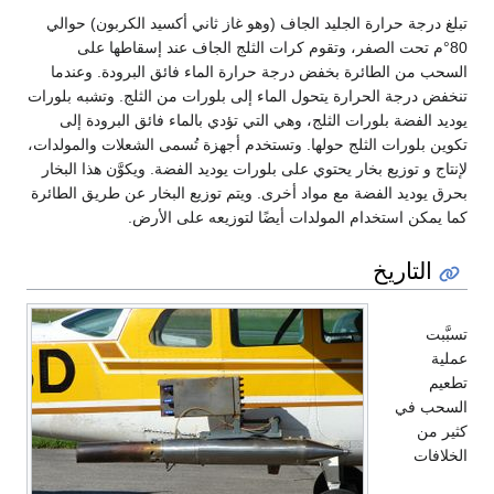
تبلغ درجة حرارة الجليد الجاف (وهو غاز ثاني أكسيد الكربون) حوالي
80°م تحت الصفر، وتقوم كرات الثلج الجاف عند إسقاطها على
السحب من الطائرة بخفض درجة حرارة الماء فائق البرودة. وعندما
تنخفض درجة الحرارة يتحول الماء إلى بلورات من الثلج. وتشبه بلورات
يوديد الفضة بلورات الثلج، وهي التي تؤدي بالماء فائق البرودة إلى
تكوين بلورات الثلج حولها. وتستخدم أجهزة تُسمى الشعلات والمولدات،
لإنتاج و توزيع بخار يحتوي على بلورات يوديد الفضة. ويكوَّن هذا البخار
بحرق يوديد الفضة مع مواد أخرى. ويتم توزيع البخار عن طريق الطائرة
كما يمكن استخدام المولدات أيضًا لتوزيعه على الأرض.
التاريخ
تسبَّبت
عملية
تطعيم
السحب في
كثير من
الخلافات