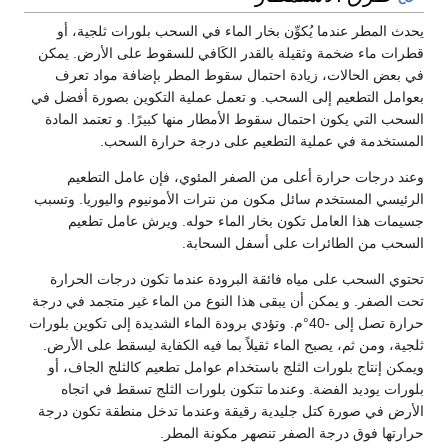
يحدث المطر عندما يُكوِّن بخار الماء في السحب بلورات ثلجية، أو
قطرات ماء ضخمة وثقيلة بالقدر الكَافي للسقوط على الأرض. يمكن
في بعض الحالات، زيادة احتمال سقوط المطر بإضافة مواد تعرف
بعوامل التطعيم إلى السحب. و تعمل عملية التكوين بصورة أفضل في
السحب التي يكون احتمال سقوط الأمطار منها كبيرًا. و تعتمد المادة
المستخدمة في عملية التطعيم على درجة حرارة السحب.
وعند درجات حرارة أعلى من الصفر المئوي، فإن عامل التطعيم
الرئيسي المستخدم سائل مكون من نترات الأمونيوم واليوريا. وتسبب
جسيمات هذا العامل تكون بخار الماء حوله. ويرش عامل تطعيم
السحب من الطائرات على أسفل السحابة.
تحتوي السحب على مياه فائقة البرودة عندما تكون درجات الحرارة
تحت الصفر. و يمكن أن يبقى هذا النوع من الماء غير متجمد في درجة
حرارة تصل إلى -40°م. وتؤدي برودة الماء الشديدة إلى تكوين بلورات
ثلجية، ومن ثم، يصبح الماء ثقيلاً بما فيه الكفاية ليسقط على الأرض.
ويمكن إنتاج بلورات الثلج باستخدام عوامل تطعيم كالثلج الجاف، أو
بلورات يوديد الفضة. وعندما تتكون بلورات الثلج تسقط في اتجاه
الأرض في صورة كتل جليدية رقيقة وعندما تدخل منطقة تكون درجة
حرارتها فوق درجة الصفر تنصهر مكونة المطر.