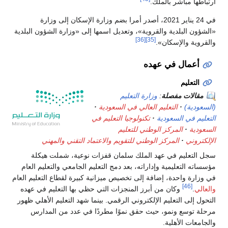
ارتباطها مباشر بالملك.
في 24 يناير 2021، أصدر أمرا بضم وزارة الإسكان إلى وزارة
«الشؤون البلدية والقروية»، وتعديل اسمها إلى «وزارة الشؤون البلدية
[36]
[35]
والقروية والإسكان».
أعمال في عهده
التعليم
مقالات مفصلة
:
وزارة التعليم
(السعودية)
التعليم العالي في السعودية
التعليم في السعودية
تكنولوجيا التعليم في
السعودية
المركز الوطني للتعليم
الإلكتروني
المركز الوطني للتقويم والاعتماد التقني والمهني
سجل التعليم في عهد الملك سلمان قفزات نوعية، شملت هيكلة
مؤسساته التعليمية وإداراته، بعد دمج التعليم الجامعي والتعليم العام
في وزارة واحدة، إضافة إلى تخصيص ميزانية كبيرة لقطاع التعليم العام
[46]
والعالي
.
وكان من أبرز المنجزات التي حظي بها التعليم في عهده
التحول إلى التعليم الإلكتروني الرقمي. بينما شهد التعليم الأهلي ظهور
مرحلة توسع ونمو، حيث حقق نموًا مطردًا في عدد من المدارس
والجامعات الأهلية.