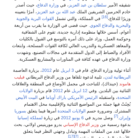
شقيقه الأمير
سلطان بن عبد العزيز
، في
وزارة الدفاع
، حيث أصدر
خادم الحرمين الشريفين الملك
عبد الله بن عبد العزيز
، أمرًا بتعيينه
[16]
وزيرًا للدفاع،
في المملكة، والتي تشمل
القوات البرية
والجوية
والبحرية
والدفاع الجوي
. حيث قضى في الوزارة ما يقرب من أربعة
أعوام، أسس خلالها منظومة إدارية جديدة، تقوم على الشفافية
وحوكمة العمل، وزاد على ذلك أمره بالتوسع في القبول بالكليات
والمعاهد العسكرية والتدريب العالي لكافة القوات المسلحة، وابتعاث
الأفراد والضباط إلى الدول المتقدمة في مجالات التصنيع، وشهدت
وزارة الدفاع في عهده كثافة في المناورات والمشاريع العسكرية.
أثناء تولية وزارة الدفاع، قام في
3 ابريل
عام
2012
، بزيارة العاصمة
البريطانية
لندن
، تلبية لدعوة تلقاها من وزير الدفاع البريطاني
فيليب
هاموند
(حينذاك)، للتباحث في مجمل الأوضاع في المنطقة والعلاقات
الثنائية بين البلدين. وفي
12 ابريل
عام
2012
قام بزيارة
الولايات
المتحدة
، واستقبله
الرئيس الأمريكي
باراك أوباما
في
البيت الأبيض
بُحِثَتْ فيها جملة من المواضيع الثنائية والإقليمية محل الاهتمام
المشترك. وضرورة حسم
الولايات المتحدة
أمرها فيما يتعلق
بسوريا
[7]
وإيران
.
وصل مدريد في
6 يونيو
2012
في زيارة
لمملكة إسبانيا
بدعوة رسمية من
وزير الدفاع الإسباني
بدرو مورينيس اولاتي، بحث
خلالها عدد من الملفات المهمة وتبادل وجهتي النظر فيما يتعلق
[17]
[7]