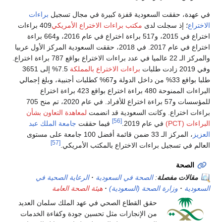
في عهدة، حققت السعودية قفزة كبيرة في مجال تسجيل
براءات
الاختراع
؛ إذ سجلت لدى
مكتب براءات الاختراع الأمريكي
409 براءات
اختراع في 2015، و517 براءة اختراع في عام 2016، و664 براءة
اختراع في عام 2017. في 2018، حققت السعودية المركز الأول عربيا
والمركز الـ 22 عالميا في عدد براءات الاختراع بواقع 787 براءة اختراع.
وفي 2019 زادت طلبات
براءات الاختراع بالمملكة
7.5% إلى 3651
طلبا بواقع 33% من داخل الدولة و67% كطلبات أجنبية، وبلغ إجمالي
البراءات الممنوحة 480 براءة اختراع بواقع 423 براءة اختراع
للمؤسسات و57 براءة اختراع للأفراد. في عام 2020، تم منح 705
براءات اختراع. وكانت السعودية قد انضمت
لمعاهدة التعاون بشأن
[56]
البراءات (PCT)
في عام 2019.
فيما حققت
جامعة الملك عبد
العزيز
، المركز الـ 33 ضمن قائمة أفضل 100 جامعة على مستوى
[57]
العالم في تسجيل براءات الاختراع بالمكتب الأمريكي.
الصحة
مقالات مفصلة
:
الصحة في السعودية
الرعاية الصحية في
السعودية
وزارة الصحة (السعودية)
هيئة الصحة العامة
حقق القطاع الصحي في عهد الملك سلمان العديد
من الإنجازات مثل تحسين جودة وكفاءة الخدمات