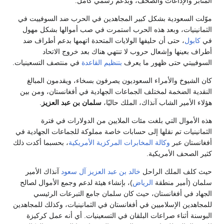
المنابر والإذاعات والصحف، وبدعم رسمي كامل.
موّلت السعودية بشكل كبير المجاهدين في الحرب ضد السوفييت في
الثمانينيات، وبعد هذه الحرب استمرت في صب أموالها بشكل مهول
في
كابول
، حتى أن حليفها الولايات المتحدة اتهمها بدعم أطراف ضد
أطراف بعينها وإشعال حروب لا تنتهي هناك بعد خروج الاتحاد
السوفييتي حتى ظهور ما يعرف
بتنظيم القاعدة
في منتصف التسعينيات.
كان الشيوخ والأمراء السعوديون يصرفون بسخاء، ويقدمون المبالغ
النقدية الضخمة لمختلف الجماعات الجهادية في أفغانستان، ومن بين
هؤلاء الأمير الشاب آنذاك، الملك حاليًا،
سلمان بن عبد العزيز
.
هذه الأموال التي بلغت مئات الملايين من الدولارات في فترة
الثمانينيات تم نقلها إلى حسابات خاصة مملوكة للجماعات الجهادية في
أفغانستان عبر
وكالة المخابرات المركزية الأمريكية
، بحسبما أكدت ذلك
كثير الصحف الأمريكية.
حيث كلف الملك الراحل
خالد بن عبد العزيز آل سعود
آنذاك الأمير
سلمان (أمير منطقة
الرياض
)، بإنشاء هيئة لدعم وجمع الأموال لصالح
الجهاد في أفغانستان، حيث كان سلمان جامع التبرعات الرئيسي
للمجاهدين الإسلاميين في أفغانستان في الثمانينيات، وكذلك للمجاهدين
البوسنة أثناء صراعات البلقان في التسعينيات. أي أنه عمل كركيزة