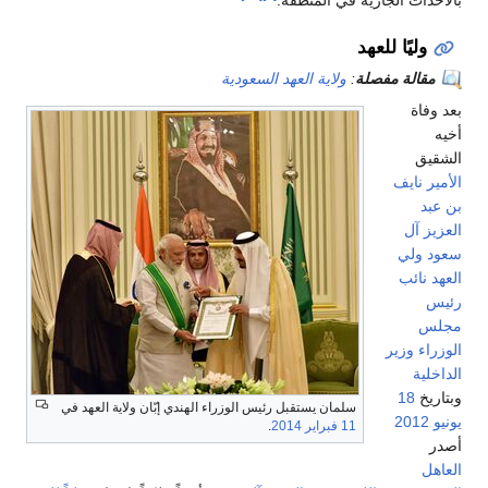
بالأحداث الجارية في المنطقة.
وليًا للعهد
مقالة مفصلة
:
ولاية العهد السعودية
بعد وفاة
أخيه
الشقيق
الأمير نايف
بن عبد
العزيز آل
سعود ولي
العهد نائب
رئيس
مجلس
الوزراء وزير
الداخلية
وبتاريخ
18
سلمان يستقبل رئيس الوزراء الهندي إبّان ولاية العهد في
يونيو
2012
11 فبراير
2014
.
أصدر
العاهل