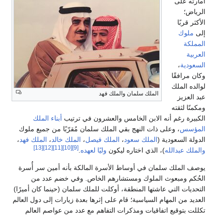
أمارته على
الرياض؛
الأكثر قربًا
إلى
ملوك
المملكة
العربية
السعودية
،
وكان مرافقًا
لوالده الملك
الملك سلمان والملك فهد
عبد العزيز
ومكمنًا لثقته
الكبيرة رغم أنه الابن الخامس والعشرون في ترتيب
أبناء الملك
المؤسس
، وعلى ذات النهج بقي الملك سلمان مُقرّبًا من جميع ملوك
الدولة السعودية (
الملك سعود
،
الملك فيصل
،
الملك خالد
،
الملك فهد
،
[13]
[12]
[11]
[10]
[9]
والملك عبدالله
)، الذي اختاره ليكون
وليًا لعهده
.
يوصف الملك سلمان في أوساط الأسرة المالكة بأنه أمين سر أُسرة
الحُكم ومبعوث الملوك ومستشارهم الخاص. وفي خضم عدد من
التحديات التي عاشتها المنطقة، أوكلت للملك سلمان (حينما كان أميرًا)
العديد من المهام السياسية؛ قام على إثرها بعدة زيارات إلى دول العالم
تكللت بتوقيع اتفاقيات ومذكرات التفاهم مع عدد من عواصم العالم