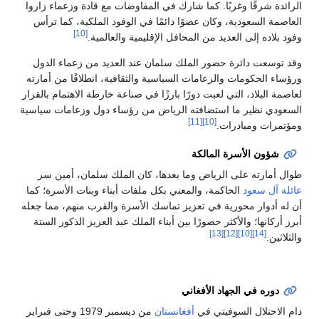
الرائدة شرقًا وغربًا. كما شارك في المفاوضات مع قادة وزعماء زاروا
العاصمة السعودية، وكان عضوًا دائمًا في الوفود الملكية، كما ترأس
[10]
وفود بلاده إلى العديد من المحافل الإقليمية والعالمية.
وقد توسعت دائرة حضور الملك سلمان عند العديد من زعماء الدول
ورؤساء الحكومات والزعامات السياسية والثقافية، انطلاقًا من أمارته
لعاصمة البلاد، التي لعبت دورًا بارزًا في صناعة خارطة الاهتمام بالقرار
السعودي نظير ما استضافته الرياض من رؤساء دول وزعامات سياسية
[11]
[10]
ومؤتمرات ومبادرات.
شؤون الأسرة المالكة
طوال أمارته على الرياض وما بعدها، كان الملك سلمان، أمين سر
عائلة آل سعود
الحاكمة، والمعني بكل ملفات أبناء وبنات الأسرة؛ كما
أن له أدوار محورية في تعزيز تماسك الأسرة والقرب منهم، مما جعله
أبرز أركانها؛ والأكثر حضورًا بين أبناء الملك عبد العزيز الذكور الستة
[13]
[12]
[10]
[14]
والثلاثين.
دوره في الجهاد الأفغاني
دام الاحتلال السوفيتي في
أفغانستان
من ديسمبر 1979 وحتى فبراير