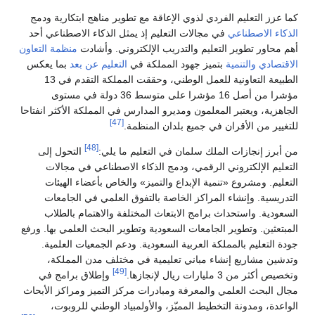
كما عزز التعليم الفردي لذوي الإعاقة مع تطوير مناهج ابتكارية ودمج
الذكاء الاصطناعي
في مجالات التعليم إذ يمثل الذكاء الاصطناعي أحد
أهم محاور تطوير التعليم والتدريب الإلكتروني. وأشادت
منظمة التعاون
الاقتصادي والتنمية
بتميز جهود المملكة في
التعليم عن بعد
بما يعكس
الطبيعة التعاونية للعمل الوطني، وحققت المملكة التقدم في 13
مؤشرا من أصل 16 مؤشرا على متوسط 36 دولة في مستوى
الجاهزية، ويعتبر المعلمون ومديرو المدارس في المملكة الأكثر انفتاحا
[47]
للتغيير من الأقران في جميع بلدان المنظمة.
[48]
من أبرز إنجازات الملك سلمان في التعليم ما يلي:
التحول إلى
التعليم الإلكتروني الرقمي، ودمج الذكاء الاصطناعي في مجالات
التعليم. ومشروع «تنمية الإبداع والتميز» والخاص بأعضاء الهيئات
التدريسية. وإنشاء المراكز الخاصة بالتفوق العلمي في الجامعات
السعودية. واستحداث برامج الابتعاث المختلفة والاهتمام بالطلاب
المبتعثين. وتطوير الجامعات السعودية وتطوير البحث العلمي بها. ورفع
جودة التعليم بالمملكة العربية السعودية. ودعم الجمعيات العلمية.
وتدشين مشاريع إنشاء مباني تعليمية في مختلف مدن المملكة،
[49]
وتخصيص أكثر من 3 مليارات ريال لإنجازها.
وإطلاق برامج في
مجال البحث العلمي والمعرفة ومبادرات مركز التميز ومراكز الأبحاث
الواعدة، ومدونة التخطيط المميّز، والأولمبياد الوطني للروبوت،