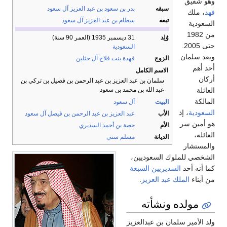
وهو شقيق
سبقه
بدر بن سعود بن عبد العزيز آل سعود
فهد
، ملك
تبعه
سطام بن عبد العزيز آل سعود
السعودية
من 1982
وُلِد
31 ديسمبر 1935
(العمر 90 سنة)
حتى 2005.
السعودية
ويعد سلمان
الزوج
فهدة بنت فلاح آل حثلين
أحد أهم
الاسم الكامل
أركان
سلمان بن عبد العزيز بن عبد الرحمن بن فصيل بن تركي بن
العائلة
عبد الله بن محمد بن سعود
المالكة
البيت
آل سعود
السعودية
، إذ
الأب
عبد العزيز بن عبد الرحمن بن فيصل آل سعود
هو أمين سر
الأم
حصة بن أحمد السديري
العائلة،
الديانة
مسلم سني
والمستشار
الشخصي للملوك السعوديين،
كما أنه أحد
السديريين السبعة
من أبناء
الملك عبد العزيز
.
مولده ونشأته
ولد الأمير سلمان بن عبدالعزيز