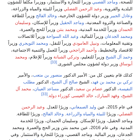
للصحة،
وماجد القصبي
وزيراً للتجارة والاستثمار، ووزيراً مكلفاً للشؤون
البلدية والقروية،
وعبد الرحمن الفضلي
وزيراً للبيئة والمياه والزراعة،
وعادل الجبير
وزير دولة للشؤون الخارجية،
وخالد الفالح
وزيراً للطاقة
والصناعة والثروة المعدنية،
وماجد الحقيل
وزيراً للإسكان،
وسليمان
الحمدان
وزيراً للخدمة المدنية،
ومحمد بنتن
وزيراً للحج والعمرة،
ومحمد الجدعان
وزيراً للمالية،
وعبد الله السواحة
وزيراً للاتصالات
وتقنية المعلومات،
ونبيل العامودي
وزيراً للنقل،
ومحمد التويجري
وزيراً
للاقتصاد والتخطيط،
وأحمد الراجحي
وزيراً للعمل والتنمية الاجتماعية،
وحمد آل الشيخ
وزيراً للتعليم،
وتركي الشبانة
وزيراً للإعلام،
ومحمد
[33]
أبوساق
وزير دولة لشؤون مجلس الشورى.
كذلك قام بتعيين كل من: الأمير الدكتور
منصور بن متعب
، والأمير
تركي بن محمد بن فهد
، الشيخ
صالح آل الشيخ
، الدكتور
مطلب
النفيسة
، الدكتور
عصام بن سعيد
، الدكتور
مساعد العيبان
،
محمد آل
[33]
الشيخ
،
وفهد المبارك
،
خالد العيسى
كوزراء دولة
.
في عام 2015، عين
وليد الصمعاني
، وزيرًا للعدل.
وعبد الرحمن
الفضلي
، وزيرًا
للبيئة والمياه والزراعة
.
وخالد الفالح
، وزيرًا للطاقة.
وماجد الحقيل، وزيرًا للإسكان. وسليمان الحمدان، وزيرًا للخدمة
المدنية. وفي عام 2016، عين محمد بنتن وزير الحج والعمرة. ومحمد
الجدعان، وزير المالية. وماجد القصبي، وزيرًا للتجارة والاستثمار. وفي