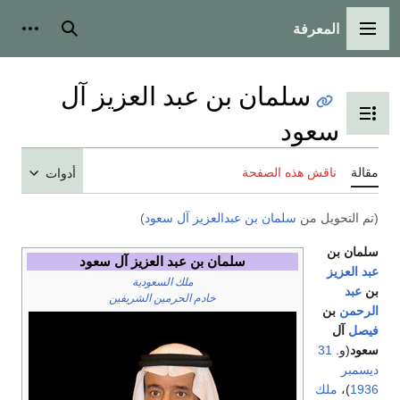
المعرفة
القائمة الرئيسية
بحث
أدوات
سلمان بن عبد العزيز آل
تبديل عرض جدول المحتويات
سعود
مقالة
ناقش هذه الصفحة
أدوات
(تم التحويل من
سلمان بن عبدالعزيز آل سعود
)
سلمان بن
سلمان بن عبد العزيز آل سعود
عبد العزيز
ملك السعودية
بن
عبد
خادم الحرمين الشريفين
الرحمن
بن
فيصل
آل
سعود
(و.
31
ديسمبر
1936
)،
ملك