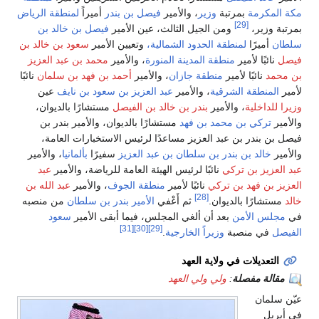
مكة المكرمة
بمرتبة
وزير
، والأمير
فيصل بن بندر
أميراً
لمنطقة الرياض
[29]
بمرتبة وزير،
ومن الجيل الثالث، عين الأمير
فيصل بن خالد بن
سلطان
أميرًا
لمنطقة الحدود الشمالية،
وتعيين الأمير
سعود بن خالد بن
فيصل
نائبًا لأمير
منطقة المدينة المنورة
، والأمير
محمد بن عبد العزيز
بن محمد
نائبًا لأمير
منطقة جازان
، والأمير
أحمد بن فهد بن سلمان
نائبًا
لأمير
المنطقة الشرقية
، والأمير
عبد العزيز بن سعود بن نايف
عين
وزيرا للداخلية
، والأمير
بندر بن خالد بن الفيصل
مستشارًا بالديوان،
والأمير
تركي بن محمد بن فهد
مستشارًا بالديوان، والأمير بندر بن
فيصل بن بندر بن عبد العزيز مساعدًا لرئيس الاستخبارات العامة،
والأمير
خالد بن بندر بن سلطان بن عبد العزيز
سفيرًا
بألمانيا
، والأمير
عبد العزيز بن تركي
نائبًا لرئيس الهيئة العامة للرياضة، والأمير
عبد
العزيز بن فهد بن تركي
نائبًا لأمير
منطقة الجوف
، والأمير
عبد الله بن
[28]
خالد
مستشارًا بالديوان.
ثم أَعْفي
الأمير بندر بن سلطان
من منصبه
في
مجلس الأمن
بعد أن ألغي المجلس، فيما أبقى الأمير
سعود
[31]
[30]
[29]
الفيصل
في منصبة
وزيراً الخارجية
.
التعديلات في ولاية العهد
مقالة مفصلة
:
ولي ولي العهد
عيّن سلمان
في أبريل