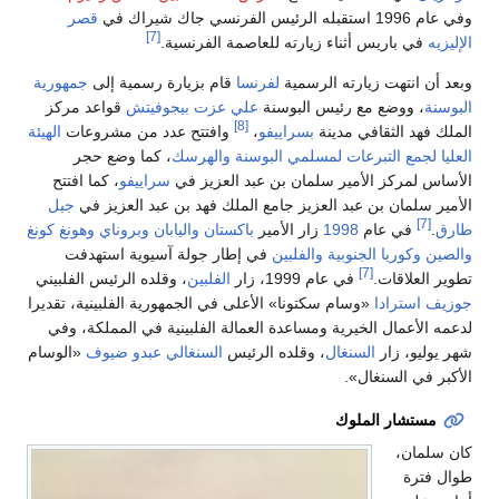
وفي عام 1996 استقبله الرئيس الفرنسي جاك شيراك في
قصر
[7]
الإليزيه
في باريس أثناء زيارته للعاصمة الفرنسية.
وبعد أن انتهت زيارته الرسمية
لفرنسا
قام بزيارة رسمية إلى
جمهورية
البوسنة
، ووضع مع رئيس البوسنة
علي عزت بيجوفيتش
قواعد مركز
[8]
الملك فهد الثقافي مدينة
بسراييفو
،
وافتتح عدد من مشروعات
الهيئة
العليا لجمع التبرعات لمسلمي البوسنة والهرسك
، كما وضع حجر
الأساس لمركز الأمير سلمان بن عبد العزيز في
سراييفو
، كما افتتح
الأمير سلمان بن عبد العزيز جامع الملك فهد بن عبد العزيز في
جبل
[7]
طارق
.
في عام
1998
زار الأمير
باكستان
واليابان
وبروناي
وهونغ كونغ
والصين
وكوريا الجنوبية
والفلبين
في إطار جولة آسيوية استهدفت
[7]
تطوير العلاقات.
في عام 1999، زار
الفلبين
، وقلده الرئيس الفلبيني
جوزيف استرادا
«وسام سكتونا» الأعلى في الجمهورية الفلبينية، تقديرا
لدعمه الأعمال الخيرية ومساعدة العمالة الفلبينية في المملكة، وفي
شهر يوليو، زار
السنغال
، وقلده الرئيس
السنغالي
عبدو ضيوف
«الوسام
الأكبر في السنغال».
مستشار الملوك
كان سلمان،
طوال فترة