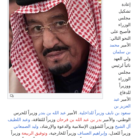
إعادة
تشكيل
مجلس
الوزراء
فأصبح على
النحو التالي:
الأمير
محمد
بن سلمان
ولي العهد
نائباً لرئيس
مجلس
الوزراء
ووزيراً
للدفاع.
الأمير
عبد
العزيز بن
سعود بن نايف
وزيراً للداخلية
. الأمير
عبد الله بن بندر
وزيراً للحرس
الوطني، والأمير
بدر بن عبد الله بن فرحان
وزيراً للثقافة،
وعبد اللطيف
آل الشيخ
وزيراً للشؤون الإسلامية والدعوة والإرشاد،
وليد الصمعاني
وزيراً للعدل،
وإبراهيم العساف
وزيراً للخارجية،
وتوفيق الربيعة
وزيراً