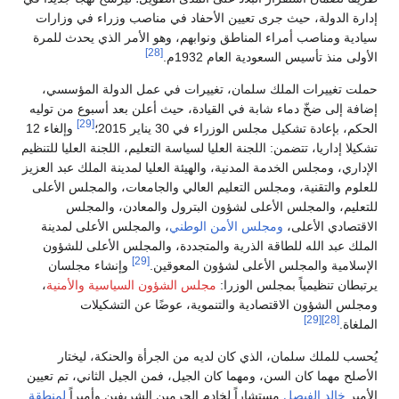
إدارة الدولة، حيث جرى تعيين الأحفاد في مناصب وزراء في وزارات
سيادية ومناصب أمراء المناطق ونوابهم، وهو الأمر الذي يحدث للمرة
[28]
الأولى منذ تأسيس السعودية العام 1932م.
حملت تغييرات الملك سلمان، تغييرات في عمل الدولة المؤسسي،
إضافة إلى ضخّ دماء شابة في القيادة، حيث أعلن بعد أسبوع من توليه
[29]
الحكم، بإعادة تشكيل مجلس الوزراء في 30 يناير 2015؛
وإلغاء 12
تشكيلا إداريا، تتضمن: اللجنة العليا لسياسة التعليم، اللجنة العليا للتنظيم
الإداري، ومجلس الخدمة المدنية، والهيئة العليا لمدينة الملك عبد العزيز
للعلوم والتقنية، ومجلس التعليم العالي والجامعات، والمجلس الأعلى
للتعليم، والمجلس الأعلى لشؤون البترول والمعادن، والمجلس
الاقتصادي الأعلى،
ومجلس الأمن الوطني
، والمجلس الأعلى لمدينة
الملك عبد الله للطاقة الذرية والمتجددة، والمجلس الأعلى للشؤون
[29]
الإسلامية والمجلس الأعلى لشؤون المعوقين.
وإنشاء مجلسان
يرتبطان تنظيمياً بمجلس الوزرا:
مجلس الشؤون السياسية والأمنية
،
ومجلس الشؤون الاقتصادية والتنموية، عوضًا عن التشكيلات
[29]
[28]
الملغاة.
يُحسب للملك سلمان، الذي كان لديه من الجرأة والحنكة، ليختار
الأصلح مهما كان السن، ومهما كان الجيل، فمن الجيل الثاني، تم تعيين
الأمير
خالد الفيصل
مستشاراً لخادم الحرمين الشريفين وأميراً
لمنطقة