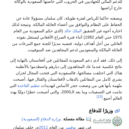
للدعم المالي للجهاديين في الحروب التي خاضتها السعودية بالوكالة
خارج أراضيها.
وبصفته حاكما للرياض لفترة طويلة، كان سلمان مسؤولا عادة عن
الحفاظ على النظام والتوافق بين أعضاء العائلة المالكة. ونتيجة لذلك
اختاره أخوه غير الشقيق
الملك خالد
(الذي حكم السعودية من العام
1975 حتي العام 1982) أثناء فترة الصراع الأفغاني ليستغل نفوذه
العائلي من أجل أهداف دولية، فنصبه مديرًا للجنة جمع التبرعات من
العائلة المالكة والسعوديين لدعم المجاهدين ضد السوفييت.
إلى ذلك، فقد أدى دعم السعودية للمقاتلين في أفغانستان بالنهاية إلى
نتائج عكسية عندما عاد المجاهدون إلى ديارهم واصطدموا بالأنظمة
هناك التي اختلفت مصالحها، فالسعودية التي فتحت المجال لخزان
بشري كامل من المقاتلين بالذهاب لأفغانستان والقتال فيها، أصبحت
متّهمة بأنها هي من وضعت حجر الأساس لتهديدات
تنظيم القاعدة
التي
تنامت في التسعينات وما بعد الـ2000، والتي أصبحت خطرًا دوليًا يهدد
[15]
العالم أجمع.
وزيرًا للدفاع
مقالة مفصلة
:
وزارة الدفاع (السعودية)
في شهر
نوفمبر
من العام
2011
م، خلف سلمان