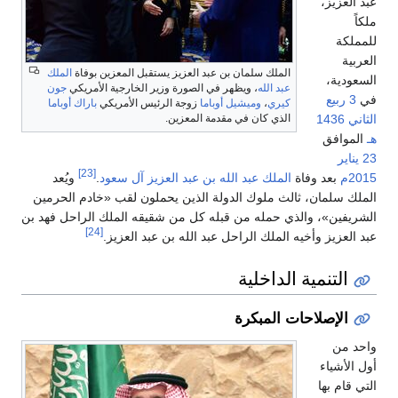
عبد العزيز،
ملكاً
للمملكة
العربية
الملك سلمان بن عبد العزيز يستقبل المعزين بوفاة
الملك
السعودية،
عبد الله
، ويظهر في الصورة وزير الخارجية الأمريكي
جون
في
3 ربيع
كيري
،
وميشيل أوباما
زوجة الرئيس الأمريكي
باراك أوباما
الثاني
1436
الذي كان في مقدمة المعزين.
هـ
الموافق
23 يناير
[23]
2015م
بعد وفاة
الملك عبد الله بن عبد العزيز آل سعود
.
ويُعد
الملك سلمان، ثالث ملوك الدولة الذين يحملون لقب «خادم الحرمين
الشريفين»، والذي حمله من قبله كل من شقيقه الملك الراحل فهد بن
[24]
عبد العزيز وأخيه الملك الراحل عبد الله بن عبد العزيز.
التنمية الداخلية
الإصلاحات المبكرة
واحد من
أول الأشياء
التي قام بها