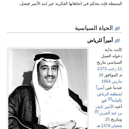
البسيطة فإنه يتحكم في اتجاهاتها الفكرية عبر ابنه الأمير فيصل.
الحياة السياسية
أميراً للرياض
كانت بداية
دخوله العمل
السياسي بتاريخ
11 رجب
1373
هـ
الموافق
16
مارس
1954
عندما عين
أميراً
لمنطقة الرياض
[4]
بالنيابة
عن
أخيه
الأمير نايف
[5]
بن عبد العزيز،
وبتاريخ
25
شعبان
1374 هـ