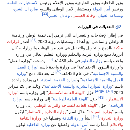
وزير الداخلية ووزير الخارجية ووزير الإعلام ورئيس
الاستخبارات العامة
ورئيس
أمن الدولة
ومستشار الأمن الوطني والشيخ
صالح آل الشيخ
،
[33]
ومساعد العيبان
،
وخالد العيسى
،
وعادل الجبير
.
التعديلات في الوزرات
في إطار الإصلاحات والتغييرات التي ترمي إلى تنمية الوطن ورفاهية
[37]
المواطن والتماشي مع أهداف ومتطلبات رؤية 2030،
أصدر
قرارات
ملكية
بالدمج والتحويل والتعديل في عدد من الهيئات والوزارات، كان
أبرزها: دمج وزارة التربية والتعليم ووزارة التعليم العالي في وزارة
[38]
واحدة باسم
وزارة التعليم
في عام 1436هـ.
ودمجت "وزارة العمل"
و"وزارة الشؤون الاجتماعية" في وزارة واحدة باسم "
وزارة العمل
[39]
والتنمية الاجتماعية
"، في عام 1436هـ.
ثم بعد ذلك دمج "
وزارة
العمل والتنمية الاجتماعية
" و"
وزارة الخدمة المدنية
" في وزارة واحدة
باسم "
وزارة الموارد البشرية والتنمية الاجتماعية
"، وذلك في 25 فبراير
[42]
[41]
[40]
2020.
حوّل "
الهيئة العامة للاستثمار
" إلى وزارة باسم "
وزارة
[43]
الاستثمار
"،
حوّل "
الهيئة العامة للرياضة
" إلى وزارة باسم "
وزارة
الرياضة
"، حوّل "
الهيئة العامة للسياحة والتراث الوطني
" إلى وزارة
باسم "
وزارة السياحة
". عدّل اسم "
وزارة التجارة والاستثمار
" ليكون
[44]
وزارة التجارة
".
أنشأ
وزارة الثقافة
وفصلها عن
وزارة الثقافة
والاعلام
. أنشأ رئاسة
أمن الدولة
وفصلها عن
وزارة الداخلية
ليكون
[45]