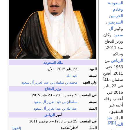
السعودية
وخادم
الحرمين
الشريفين
،
وكبير
آل
سعود
. وكان
وزير الدفاع
منذ 2011،
وحاكم
الرياض
من
ملك السعودية
1963 حتى
العهد
23 يناير 2015 – الآن
2011. أصبح
سبقه
عبد الله
سلمان ملكاً
ولي العهد
محمد بن سلمان بن عبد العزيز آل سعود
في 23 يناير
وزير الدفاع
2015 في
في المنصب
5 نوفمبر 2011 – 23 يناير 2015
أعقاب وفاة
سبقه
سلطان بن عبد العزيز آل سعود
أخيه غير
الملك
عبد الله بن عبد العزيز آل سعود
الشقيق،
أمير
الرياض
الملك
عبد
في المنصب
25 فبراير 1963 – 5 نوفمبر 2011
[2]
[1]
الله
.
الملك
انظر القائمة
[اظهر]