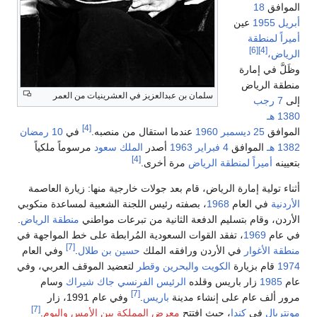
الموافق
18
أبريل
1955
عين
أميراً لمنطقة
[6]
[4]
الرياض،
وظَلَّ في إمارة
منطقة الرياض
سلمان بن عبدالعزيز في العشرينيات من العمر
إلى
7 رجب
1380 هـ
[4]
الموافق
25 ديسمبر
1960
عندما استقال من منصبه.
في
10 رمضان
1382 هـ
الموافق
4 فبراير
1963
أصدر
الملك سعود
مرسوماً ملكياً
[4]
بتعيينه
أميراً لمنطقة الرياض
مرة أخرى.
أثناء تولية إمارة الرياض، قام بعد جولات خارجية منها: زيارة العاصمة
الأردنية
في العام
1968
، بصفته رئيس اللجنة الشعبية لمساعدة منكوبي
الأردن، وقام بتسليم الدفعة الثانية من تبرعات مواطني
منطقة الرياض
.
في عام
1969
، تفقد القوات السعودية المُرابطة على خط المواجهة في
[7]
منطقة الأغوار
في الأردن ورافقه الملك
حسين بن طلال
.
وفي العام
1974
قام بزيارة
الكويت
والبحرين
وقطر
لتعضيد الموقف العربي، وفي
عام
1985
زار باريس وقلده
الرئيس الفرنسي
جاك شيراك
وسام
[7]
مرور ألف عام على إنشاء مدينة
باريس
.
وفي عام 1991، زار
[7]
مونتريال
في
كندا
، حيث افتتح
معرض المملكة بين الأمس واليوم
.