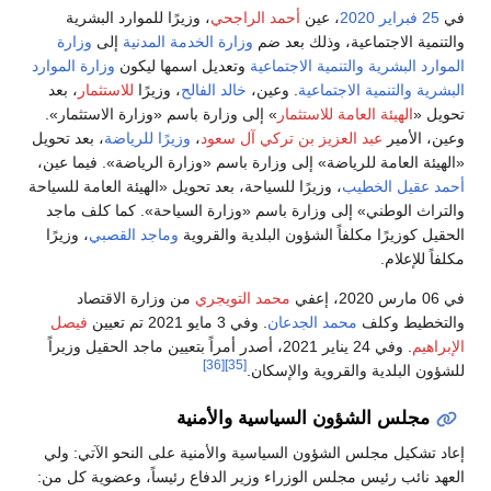
في
25 فبراير
2020
، عين
أحمد الراجحي
، وزيرًا للموارد البشرية
والتنمية الاجتماعية، وذلك بعد ضم
وزارة الخدمة المدنية
إلى
وزارة
الموارد البشرية والتنمية الاجتماعية
وتعديل اسمها ليكون
وزارة الموارد
البشرية والتنمية الاجتماعية
. وعين،
خالد الفالح
، وزيرًا
للاستثمار
، بعد
تحويل «
الهيئة العامة للاستثمار
» إلى وزارة باسم «وزارة الاستثمار».
وعين، الأمير
عبد العزيز بن تركي آل سعود
،
وزيرًا للرياضة
، بعد تحويل
«الهيئة العامة للرياضة» إلى وزارة باسم «وزارة الرياضة». فيما عين،
أحمد عقيل الخطيب
، وزيرًا للسياحة، بعد تحويل «الهيئة العامة للسياحة
والتراث الوطني» إلى وزارة باسم «وزارة السياحة». كما كلف ماجد
الحقيل كوزيرًا مكلفاً الشؤون البلدية والقروية
وماجد القصبي
، وزيرًا
مكلفاً للإعلام.
في 06 مارس 2020، إعفي
محمد التويجري
من وزارة الاقتصاد
والتخطيط وكلف
محمد الجدعان
. وفي 3 مايو 2021 تم تعيين
فيصل
الإبراهيم
. وفي 24 يناير 2021، أصدر أمراً بتعيين ماجد الحقيل وزيراً
[36]
[35]
للشؤون البلدية والقروية والإسكان.
مجلس الشؤون السياسية والأمنية
إعاد تشكيل مجلس الشؤون السياسية والأمنية على النحو الآتي: ولي
العهد نائب رئيس مجلس الوزراء وزير الدفاع رئيساً، وعضوية كل من: