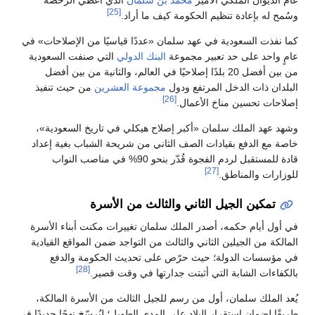
[25]
وسُمح له بإعادة تنظيم الحكومة كيف ما أراد.
كما نفذت السعودية في عهد سلمان «عددًا قياسيًا من الإصلاحات» في
عامٍ واحد على حد تعبير مجموعة
البنك الدولي
التي صنفت السعودية
من بين أفضل 20 بلدًا إصلاحيًا في العالم، والثانية من بين أفضل
البلدان ذات الدخل المرتفع ودول
مجموعة العشرين
من حيث تنفيذ
[26]
إصلاحات تحسين مناخ الأعمال.
وشهد عهد الملك سلمان «أكبر إصلاح هيكلي في تاريخ السعودية»،
خاصة مع الدفع بقيادات الصف الثاني من شريحة الشباب بغية إعداد
قادة للمستقبل لردم الفجوة قُدّر بنحو 90% في مناصب النواب
[27]
للوزارات والمناطق.
تمكين الجيل الثاني والثالث من الأسرة
في أول أيام حكمه، أصدر الملك سلمان تغييرات مكنت أبناء الأسرة
المالكة من الجيلين الثاني والثالث من التواجد ضمن المواقع القيادية
في مؤسسات الدولة؛ حيث حرّص على تحديث الحكومة والدفع
[28]
بالكفاءات الشابة التي أثبتت جدارتها في وقت قصير.
يُعد الملك سلمان، أول من رسم للجيل الثالث من الأسرة المالكة،
طريقًا لضمان استقرار البلاد على المدى الطويل؛ ليُرسّخ نهجًا جديدًا في