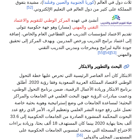
ثلاث دول في العالم (
كوريا الجنوبية
والصين
وفنلندا
)، مشيدة بتفوق
[52]
المملكة على كثير من دول العالم في التعليم الإلكتروني.
أنشئ في عهده
المركز الوطني للتقويم والاعتماد
التقني والمهني
(مسار) وهو جهة حكومية تتولى
تقديم الاعتماد لمؤسسات التدريب في القطاعين العام والخاص، إضافة
إلى اعتماد برامج التدريب ورخص المدربين. ويهدف المركز إلى تحقيق
جودة عالية لبرامج ومخرجات ومدربي التدريب التقني
[55]
[54]
[53]
والمهني.
البحث والتطوير والابتكار
الابتكار كان أحد العناصر الرئيسية التي تحرص عليها خطة التحول
الوطني لاقتصاد المملكة العربية السعودية وفقا رؤية 2020. أطلق
برنامج الابتكار وريادة الأعمال الرقمية، ضمن برنامج التحول الوطني،
ودعمت مبادرات الرؤية جهود البحث العلمي في الجامعات والمراكز
البحثية؛ لمساعدة الجامعات في وضع إستراتيجية وهوية بحثية خاصة
تعمل على رفع جودة النشر العلمي وتعظيم أثره، الأمر الذي رفع عدد
البحوث المحكَمة المنشورة الصادرة من الجامعات الحكومية إلى 33.6
ألف بحثا بنهاية 2020 بينما كان المستهدف 18 ألف بحثا، وزيادة براءات
الاختراع المسجلة التي منحت لمنسوبي الجامعات الحكومية على
[56]
المستويين المحلي والدولي.