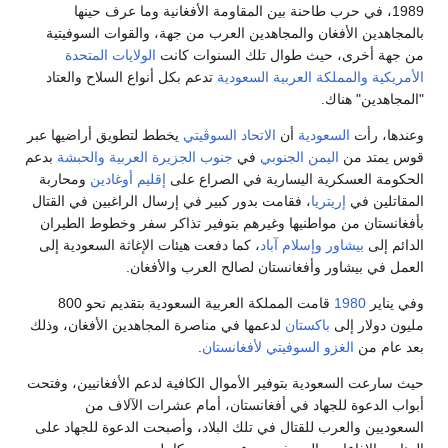
1989، في حرب طاحنة بين المقاومة الأفغانية وما عرف حينها
بالمجاهدين الأفغان والمجاهدين العرب من جهة، والقوات السوفيتية
من جهة أخرى، حيث طوال تلك السنوات كانت
الولايات المتحدة
الأمريكية
والمملكة العربية السعودية
تدعم بكل أنواع السلاح والعتاد
"المجاهدين" هناك.
وعندها، رأت
السعودية
أن
الاتحاد السوڤيتي
يخطط لتطويق أراضيها عبر
قوس يمتد من
اليمن الجنوبي
في
جنوب الجزيرة العربية
والحبشة
بدعم
الحكومة العسكرية اليسارية في الصراع على
إقليم أوغادين
ومحاربة
المقاتلين في
إريتريا
، فقامت بدور كبير في إرسال الراغبين في القتال
بأفغانستان من مواطنيها وغيرهم بتوفير تذاكر سفر وخطوط الطيران
الدائم إلى
بيشاور
وإسلام آباد
، كما دفعت هيئات الإغاثة السعودية إلى
العمل في بيشاور وأفغانستان لصالح العرب والأفغان.
وفي يناير
1980
قامت المملكة العربية السعودية بتقديم نحو 800
مليون دولار إلى
باكستان
لدعمها في مناصرة المجاهدين الأفغان، وذلك
بعد عام من
الغزو السوفيتي لأفغانستان
.
حيث سارعت السعودية بتوفير الأموال الكافية لدعم الأفغانيين، وفتحت
أبواب الدعوة للجهاد في أفغانستان، أمام عشرات الآلاف من
السعوديين والعرب للقتال في تلك البلاد، وأصبحت الدعوة للجهاد على