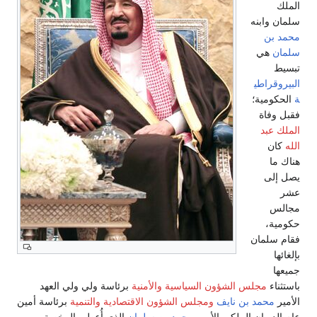
الملك
سلمان وابنه
محمد بن
سلمان
هي
تبسيط
البيروقراطي
ة
الحكومية؛
فقبل وفاة
الملك عبد
الله
كان
هناك ما
يصل إلى
عشر
مجالس
حكومية،
فقام سلمان
بإلغائها
جميعها
باستثناء
مجلس الشؤون السياسية والأمنية
برئاسة ولي ولي العهد
الأمير
محمد بن نايف
ومجلس الشؤون الاقتصادية والتنمية
برئاسة أمين
عام الديوان الملكي الأمير
محمد بن سلمان
الذي أُعطي الرخصة