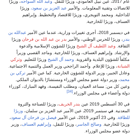
عام 2017، عين نبيل العامودي، وزيرًا للنقل.
وعبد الله السواحه
، وزيرًا
للاتصالات وتقنية المعلومات. والأمير
عبد العزيز بن سعود،
وزيرًا
للداخلية. ومحمد التويجري، وزيرًا للاقتصاد والتخطيط. وإبراهيم
العساف، وزيرًا للخارجية.
في ديسمبر 2018، أجرى تغييرات وزارية، عندما عين الأمير
عبدالله بن
بندر
، وزيرًا للحرس الوطني، والأمير
بدر بن عبد الله بن فرحان
وزيرًا
الثقافة.
وعبد اللطيف آل الشيخ
وزيرًا للشؤون الإسلامية والدعوة
والإرشاد. وإبراهيم العساف، وزيرًا للخارجية. وماجد القصبي وزيراً
مكلفاً للشؤون البلدية والقروية.
وحمد آل الشيخ
وزيرًا للتعليم.
وتركي
الشبانة
، وزيرًا للإعلام. وأحمد الراجحي وزير العمل والتنمية الاجتماعية.
وعادل الجبير، وزير الدولة للشؤون الخارجية. كما عين الأمير
تركي بن
محمد
، وزير دولة عضو مجلس الوزراء ومستشارًا بالديوان الملكي.
وعين كل من; مساعد العيبان، ومطلب النفيسة، وفهد المبارك، كوزراء
[34]
دولة وأعضاء في مجلس الوزراء.
في 30 أغسطس 2019 عين
بندر الخريف
، وزيرًا للصناعة والثروة
المعدنية.
سبتمبر 2019
عين الأمير عبد العزيز بن سلمان،
وزيرًا
في
.
للطاقة
. وفي 23 أكتوبر 2019، عين الأمير
فيصل بن فرحان آل سعود
،
وزيرًا للخارجية.
وصالح الجاسر
، وزيرًا للنقل،
وإبراهيم العساف
، وزير
دولة عضو مجلس الوزراء.