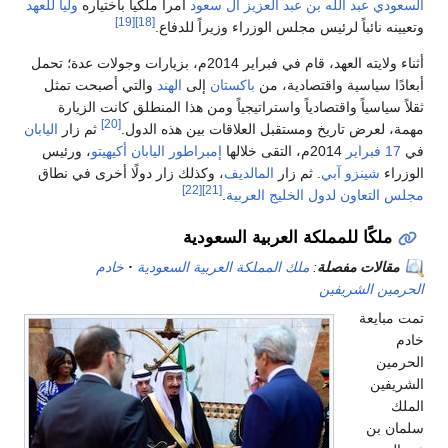
السعودي عبد الله بن عبد العزيز آل سعود
أمراً ملكياً باختياره
ولياً للعهد
[19]
[18]
وتعيينه نائباً لرئيس مجلس الوزراء وزيراً للدفاع.
أثناء ولايته العهد، قام في فبراير 2014م، بزيارات وجولات عدة؛ تحمل
أبعادًا سياسية واقتصادية، من
باكستان
إلى
الهند
والتي أصبحت تمثل
ثقلاً سياسياً واقتصادياً واستراتيجياً ومن هذا المنطلق كانت الزيارة
[20]
مهمة، لعرض تاريخ ومستقبل العلاقات بين هذه الدول.
ثم زار
اليابان
في
17 فبراير
2014م، التقى خلالها
إمبراطور اليابان
أكيهيتو
، ورئيس
الوزراء
شينزو آبي
. ثم زار
المالديف
، وكذلك زار دولًا أخرى في نطاق
[22]
[21]
مجلس التعاون لدول الخليج العربية
.
ملكًا للمملكة العربية السعودية
مقالات مفصلة
:
ملك المملكة العربية السعودية
خادم
الحرمين الشريفين
تمت مبايعة
خادم
الحرمين
الشريفين
الملك
سلمان بن