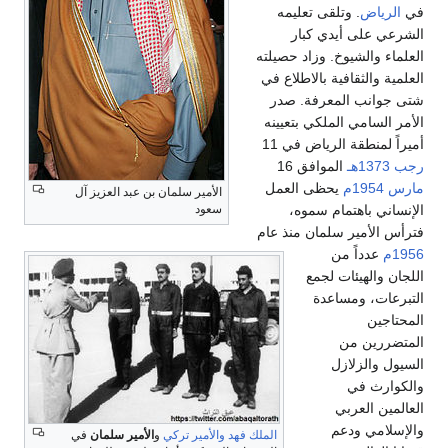
في
الرياض
. وتلقى تعليمه
الشرعي على أيدي كبار
العلماء والشيوخ. وزاد حصيلته
العلمية والثقافية بالاطلاع في
شتى جوانب المعرفة. صدر
الأمر السامي الملكي بتعيينه
أميراً لمنطقة الرياض في 11
رجب
1373هـ
الموافق 16
مارس
1954م
يحظى العمل
الأمير سلمان بن عبد العزيز آل
الإنساني باهتمام سموه،
سعود
فترأس الأمير سلمان منذ عام
1956م
عدداً من
اللجان والهيئات لجمع
التبرعات، ومساعدة
المحتاجين
المتضررين من
السيول والزلازل
والكوارث في
العالمين العربي
والإسلامي ودعم
الملك فهد
والأمير تركي
و
الأمير سلمان
في