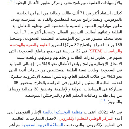
[50]
والأولمبيادات العلمية، وبرنامج نشر، ومركز تطوير الأعمال البحثية.
كذلك، استفاد أكثر من 71 ألف طالب وطالبة من البرامج الخاصة
بالموهوبين. وتنفيذ برامج تدريبية للمعلمين والقيادات المدرسية بهدف
تطوير مهاراتهم العلمية والعملية والشخصية التي تؤهلهم للتعامل مع
الطلبة وإتقانهم أساليب التدريس الفعال. وتسجيل أكثر من 17 ألف
بحث محكم منشور صادر عن المؤسسات التعليمية السعودية، وتسجيل
159 براءة اختراع. وافتتاح 32 مركزًا لتطوير
العلوم والتقنية والهندسة
والرياضيات (STEM)
في 32 مدرسة في جميع مناطق السعودية، التي
تسهم في تطوير قدرات الطلاب واتجاهاتهم وميولهم. وبلغت نسبة
الالتحاق الإجمالية ببرامج رياض الأطفال نحو 18% من إجمالي المواليد
في السعودية. وبلغت نسبة الطلبة المستفيدين من خدمات أندية الحي
نحو 13% من طلاب التعليم العام. وتدشين المنصة الإلكترونية سفير2
لخدمة الطلبة المبتعثين والراغبين في الدراسة بالخارج. وتحقيق 65
مشاركة في المسابقات الدولية والإقليمية، وتحقيق 38 ميدالية ووسامًا
من قِبل طلاب وطالبات التعليم العام (بالمرحلتَيْن المتوسطة
[51]
والثانوية).
في عام 2021، اعتمدت
منظمة اليونسكو العالمية
الإطار التقويمي الذي
أعده
المركز الوطني للتعليم الإلكتروني
، لأفضل الممارسات العالمية
في التعليم الإلكتروني، والتي ضمت
المملكة العربية السعودية
مع أهم