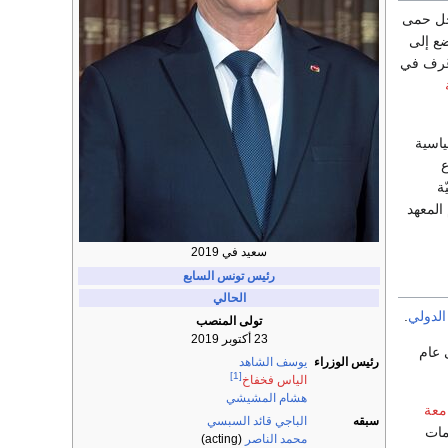
حل حمى
ع إلى
عُرف في
ياسية
ع
وليّة
ام 2001 حصل على دبلوم المعهد
سعيد في 2019
رئيس تونس
السابع
الحالي
الدولي
.
تولى المنصب
23 أكتوبر 2019
عام
رئيس الوزراء
يوسف الشاهد
[1]
الياس فخفاخ
هشام المشيشي
معة
سبقه
الباجي قائد السبسي
مات
محمد الناصر
(acting)