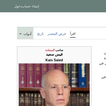
إنشاء حساب
دخول
اقرأ
عرض المصدر
تاريخ
أدوات
صاحب
السعادة
ن
قيس سعيد
ة
Kais Saied
لفصل في
ي