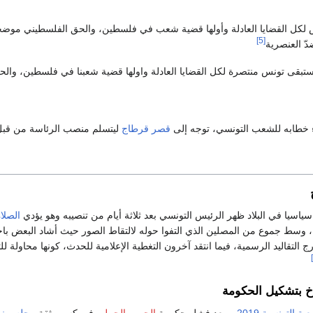
 لكل القضايا العادلة وأولها قضية شعب في فلسطين، والحق الفلسطيني موضحاُ
[5]
ّ العنصرية
تبقى تونس منتصرة لكل القضايا العادلة واولها قضية شعبنا في فلسطين، والح
اء خطابه للشعب التونسي، توجه إلى
قصر قرطاج
ليتسلم منصب الرئاسة من قبل 
اسيا في البلاد ظهر الرئيس التونسي بعد ثلاثة أيام من تنصيبه وهو يؤدي
الصلا
، وسط جموع من المصلين الذي التفوا حوله لالتقاط الصور حيث أشاد البعض باخت
 التقاليد الرسمية، فيما انتقد آخرون التغطية الإعلامية للحدث، كونها محاولة ل
خ بتشكيل الحكومة