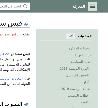
المعرفة
القائمة الرئيسية
قيس سع
مقالة
ناقش هذه ال
المحتويات
أخف
السنوات المبكرة
قيس سعيد
(و.
22 فبراير
حياته المهنية
الدستوري، ويشغل حا
الحياة السياسية
الثورة التونسية 2011
الإشكاليات القانونية ال
الصعود السياسي
في
الانتخابات الرئاسية ا
آراؤه
الجولة الثانية من الت
الحملة الرئاسية 2019
خطاب التنصيب
الرئاسة
السنوات ال