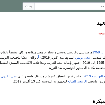
بحث
يد
صفحة
1958
)، سياسي وقانوني تونسي وأستاذ جامعي متقاعدة، كان مختصاً بالقانو
[3]
ليا منصب
رئيس تونس
السابع، منذ أكتوبر 2019.
، وكان رئيسًا للجمعية التونسي
للقانون الدستوري من 1995 إلى 2019. اشتهر بإتقانه للغة العربية ومداخلاته الأكاديمية المميزة ل
متعلقة بكتابة الدستور التونسي، بعد الثورة.
لتونسية 2019
، خاض قيس السباق كمرشح مستقل وانتصر على
نبيل القروي
ف
صويت. وانتخب
الرئيس
السابع
للجمهورية التونسية في 13 أكتوبر 2019.
مبكرة