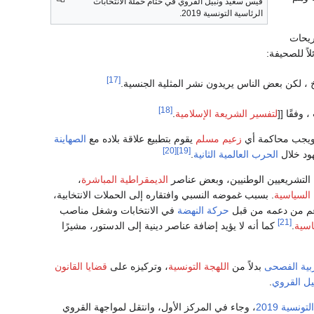
قيس سعيد ونبيل القروي في ختام حملة الانتخابات
الرئاسية التونسية 2019.
ريحات
اً للصحيفة:
[17]
 ، لكن بعض الناس يريدون نشر المثلية الجنسية.
[18]
وفقًا [[
لتفسير الشريعة الإسلامية
.
يجب محاكمة أي
زعيم مسلم
يقوم بتطبيع علاقة بلاده مع
الصهاينة
[20]
[19]
هود خلال
الحرب العالمية الثانية
.
 التشريعيين الوطنيين، وبعض عناصر
الديمقراطية المباشرة
،
 السياسية
. بسبب غموضه النسبي وافتقاره إلى الحملات الانتخابية،
م من دعمه من قبل
حركة النهضة
في الانتخابات وشغل مناصب
[21]
اسية
.
كما أنه لا يؤيد إضافة عناصر دينية إلى الدستور، مشيرًا
بية الفصحى
بدلاً من
اللهجة التونسية
، وتركيزه على
قضايا القانون
يل القروي
.
ونسية 2019
، وجاء في المركز الأول، وانتقل لمواجهة القروي