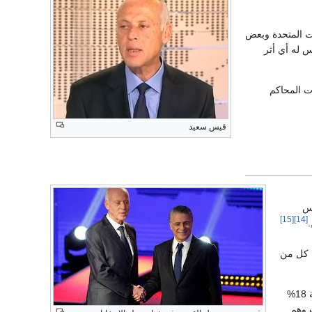
ت المتحدة وبعض
س له أي أثر
ت المحاكم
قيس سعيد
س
[15]
[14]
.
 كل من
عُرفت الدورة الانتخابية التونسية بالزلزال الانتخابي بعد ترشح قيس سعيد للدورة الانتخابية الثانية بنسبة 18%
ب وهم