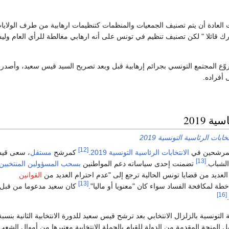
العادة أن يتم تصنيف الجمعيات والمنظمات كتنظيمات ارهابية من طرف الولايا
رك قائلا " لكن تصنيف تنظيم في تونس على أنه ارهابي مغالطة للرأي العام ولي
روّع المجتمع التونسي بجرائم إرهابية قبل وبعد تصريح السيد قيس سعيد، وأصدر
 أفراده.
ة 2019
تخابات الرئاسية التونسية 2019
[12]
لمرشحين في
الانتخابات الرئاسية التونسية 2019
.
كمرشح
مستقل
، سعى قي
[13]
لشباب.
تضمنت إحدى سياساته دعم المواطنين
بسحب المسؤولين المنتخبين
العديد من قضايا تونس الحالية ترجع إلى "عدم احترام العديد من
القوانين
[13]
ة لمكافحة الفساد سواء كان "معنويا أو ماليا".
كان سعيد مدعوما من قبل
[16]
المنحة المقدمة من الدولة للقيام بالحملة الانتخابية معتبرها من أموال الشع