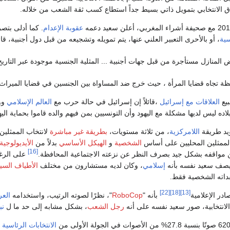
ق الانتخابي بتمويل ذاتي بسيط جداً استطاع كسب ثقة الشعب من خلاله.
عقوبة الإعدام
. كما أدلى بتص
سية
، أو بالأحرى التعبير العلني عنها، يتم تمويله وتشجيعه من قبل دول أجنبية، قائل
المنازل مستأجرة من قبل جهات أجنبية ... المثلية الجنسية موجودة عبر التاريخ
 تجاه قضايا المرأة ، حيث خرج ضد المساواة بين الجنسين في قضايا الميراث ، 
يع
العلاقات مع إسرائيل
،قائلاً إن إسرائيل في حالة حرب مع
العالم الإسلامي
وو
بلاده ليس لديها مشكلة مع اليهود وأن التونسيين بمن فيهم والده قاموا بحماية الي
ؤيد طريقة
اللامركزية
، من ثلاثة مستويات،
بطريقة غير مباشرة
لانتخاب الممثلين
 الممثلين المحليين على أساس
الشخصية
و
الهيكل الأساسي
بدلاً من
الأيديولوجية
[16]
من مواقفه بشكل جيد بصرف النظر عن نزعته الاجتماعية المحافظة.
على الرغ
 يصف سعيد نفسه بأنه
إسلامي
، وكان لديه مستشارون من مختلف
الأطياف السي
داته الشخصية فقط.
[22]
[18]
[13]
در الإعلامية
بأنه "
RoboCop
"، نظرًا لصوته الرتيب، واستخدامه
العر
الانتخابية، صور سعيد نفسه على أنه
رجل الشعب
، بشكل مشابه إلى حد ما ل
نب
الانتخابات الرئاسية الت