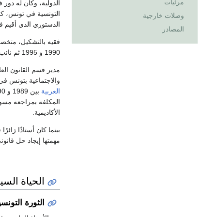
مرئيات
الدولية، وكان له دور ف
التونسية في تونس، كما
وصلات خارجية
الدستوري الذي أقيم ف
المصادر
فقيه بالتشكيل، متخ
1990 و 1995 ثم نائب رئيس الجمعية منذ 1995.
مدير قسم القانون الع
والاجتماعية بتونس ف
العربية
المكلفة بمراجعة مسو
الأكاديمية.
بينما كان أستاذًا زائرً
مهمتها إيجاد حل قانو
الحياة السي
الثورة التونسية 1