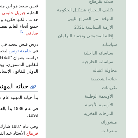
صلاته بقرطاج
قيس سعيد هو ابن من
تكليف الفخفاخ بتشكيل الحكومة
الشابة
جيزيل حليمي
م
الموقف من الصراع الليبي
حد ما ، لكنها فكرية
جميع أنحاء العالم بف
الأزمة السياسية 2021
[5]
صادقي
.
إقالة المشيشي وتجميد البرلمان
درس قيس سعيد في المدا
سياساته
في
جامعة تونس
سياساته الداخلية
سياساته الخارجية
محاولة اغتياله
الدولي للقانون الإنسان
حياته الشخصية
حياته المهني
تكريمات
الأوسمة الوطنية
بدأ حياته المهنية عام 1985 فكان له دور في موضوع العلاقات بين الجمهورية التونسية
الأوسمة الأجنبية
في عام 1986 بدأ بالعمل كمدرّس بكلية الحقوق والعلوم الاقتصادية والسياسية في
الدرجات الفخرية
1999.
منشوراته
وفي عام 1987 شارك في وضع النصوص والوثائق السياسية التونسية بالاشتراك مع العميد الفخري
متفرقات
قرطاج
الأستاذ عبد ال