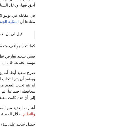
أحق فيها، ودخل السبا
في مقابلة في يونيو 2019 مع صحيفة أشراء المغربي، أعلن سعيد دعمه
مفادها أن
المثلية الجن
قيل لي إن بعض 
كما اتخذ مواقف متحفظة
قيس سعيد يعارض تطب
بتهمة الخيانة. قال إن 
صرح سعيد أيضًا أنه ي
ويعتقد أن يتم انتخاب
لم يتم تحديد العديد 
محافظة اجتماعياً، لم
إلى أن هذه كانت معتق
أشارت العديد من المصا
والنظام
. خلال الحملة 
حصل سعيد على 620711 صوتًا بنسبة 27.8% من الأصوات في الجولة الأولى من