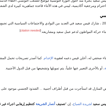
يس سعيد بكثرة منذ حلول الثورة التونسية ليوضّح للشعب التونسي أخطاء الدستو
ترام ومرجعية أكاديمية، ليبني في هذه الأثناء قاعدة جماهيرية كبيرة لدى الشع
اسي
]
citation needed
[
الإعدام
. كما أصدر تصريحات تحمل المش
ة
، أو بالأحرى التعبير عنها علنياً، يتم تمويلها وتشجيعها من قبل الدول الأجنبية.
 المنازل قد استأجرت من قبل أطراف أجنبية ... الشذوذ الجنسي موجود على م
يس سعيد
لجريدة الصباح
، إن "
تصنيف
أنصار الشريعة
كتنظيم إرهابي اجراء غير ق