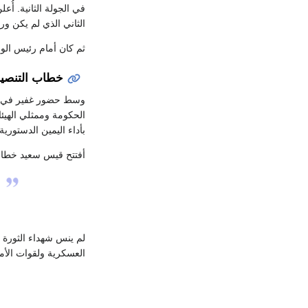
في الجولة الثانية. أُعلن في 14 أكتوبر عن رئاسة تونس الجديدة، وفاز في الجولة الثانية ب
الثاني الذي لم يكن ور
ثم كان أمام رئيس الو
خطاب التنصي
وسط حضور غفير في
الحكومة وممثلي الهيئ
بأداء اليمين الدستور
أفتتح قيس سعيد خطابه 
لم ينس شهداء الثورة و
العسكرية ولقوات الأم