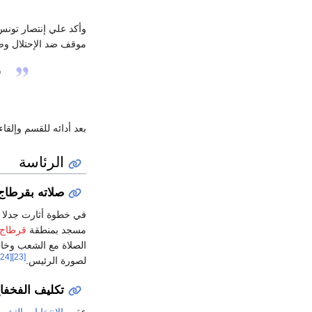
وأكد علي إنتصار تونس
موقف ضد الإحتلال وضد
س
بعد أدائه للقسم وإلق
الرئاسة
صلاته بقرطاج
في خطوة أثارت جدلا سي
مسجد بمنطقة
قرطاج
الصلاة مع الشعب وخارج
[24]
[23]
لصورة الرئيس.
تكليف الفخفا