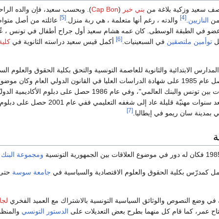
صف سعيد وزكية بلاغة من
بني خير
(
Cap Bon
). وبحسب سعيد، فإن والده الرا
[5]
[4]
ن
النازيين
.
والدته ، رغم أنها متعلمة ، هي ربة منزل.
عائلته من أصل متواض
 وعضو في الطبقة الوسطى. كان عمه هشام سعيد أول جراح أطفال في تونس ، 
[6]
صل
توأمين ملتصقين
في السبعينيات.
أكمل قيس سعيد دراسته الثانوية في
كلية
رس الابتدائية والثانوية للعاصمة التونسية والتحق بكلية الحقوق والعلوم الس
ليحصل عام 1985 على شهادة الدراسات العليا في القانون الدولي العام وكان موضو
دراسته بعنوان "العلاقات بين تونس والبنك العالمي"، وفي عام 1986 حصل على دبلوم الأكاديمية الد
للقانون الدستوري، وبعد سنوات مهنيّة قليلة عاد إلى شغفه التعليمي ففي ع
[7]
ي بمدينة سان ريمو في إيطاليا.
ة
ومجموعة البنك 
جامعة سوسة
حتى 
لجا
فتاح عمر، كما قام كل منهما بطرح بعض التعديلات على
الدستور التونسي
والمنظ