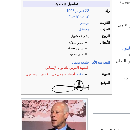
مهورية
تفاصيل شخصية
وُلِد
22 فبراير
1958
[2]
تونس
،
تونس
القومية
تونسي
ن عامي
الحزب
مستقل
الزوج
إشراف شبيل
ة
الأنجال
عمر سعيّد
لدول
سارة سعيّد
منى سعيّد
راء
 اللجان
المدرسة الأم
جامعة تونس
المعهد الدولي للقانون الإنساني
المهنة
فقيه
،
أستاذ جامعي في القانون الدستوري
كانت
التوقيع