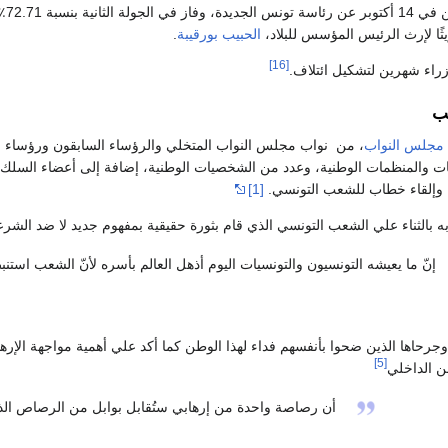
نسبة 72.71٪ من الأصوات.
يثًا لإرث الرئيس المؤسس للبلاد،
الحبيب بورقيبة
.
[16]
زراء شهرين لتشكيل ائتلاف.
ب
مجلس النواب
، من نواب مجلس النواب المتخلي والرؤساء السابقون ورؤساء 
ات والمنظمات الوطنية، وعدد من الشخصيات الوطنية، إضافة إلى أعضاء السلك
ية وإلقاء خطاب للشعب التونسي.
[1]
بالثناء علي الشعب التونسي الذي قام بثورة حقيقية بمفهوم جديد لا ضد الشرعية 
إنّ ما يعيشه التونسيون والتونسيات اليوم أذهل العالم بأسره لأنّ الشعب استن
جرحاها الذين ضحوا بأنفسهم فداء لهذا الوطن كما أكد علي أهمية مواجهة الإره
[5]
ن الداخلي
أن رصاصة واحدة من إرهابي ستُقابل بوابل من الرصاص الذي