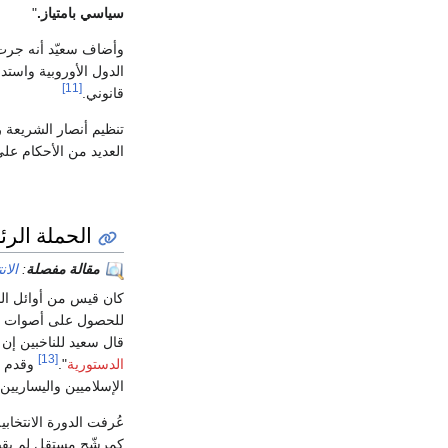
سياسي بامتياز.
"
وأضاف سعيّد أنه جرت 
الدول الأوروبية واستد
[11]
قانوني.
تنظيم أنصار الشريعة 
العديد من الأحكام على
الحملة الرئاسي
مقالة مفصلة
:
الان
كان قيس من أوائل ا
للحصول على أصوات ا
قال سعيد للناخبين إن 
[13]
الدستورية
".
وقدم خط
الإسلاميين واليساريين.
كمرشّح مستقل لم يقبل 