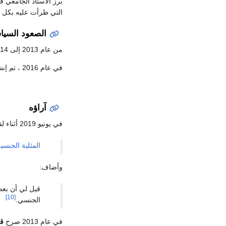
برز الأستاذ الجامعي ق
التي طرأت عليه بكل اح
الصعود السي
من عام 2013 إلى 2014 ، شارك قيس سعيد في العديد من النوادي والاجتماعات السياسية التي تجمع الشباب.
في عام 2016 ، تم إنشاء حركة المواصّون لدعم عمل سعيد ومشاريعه.
آراؤه
في يونيو 2019 أثناء لقاء صحفي له، أعلن قيس دعمه لعقوبة
المثلية الجنسي
وأضاف:
قيل لي أن بعض
[10]
الجنسي.
في عام 2013 صرح
ق