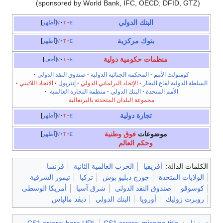
(sponsored by World Bank, IFC, OECD, DFID, GTZ)
البنك الدولي
e
t
v
أظهر
بنوك مركزية
e
t
v
أظهر
منظمات حكومية دولية
e
t
v
أخف
كومنولث الأمم
·
المحكمة الجنائية الدولية
·
صندوق النقد الدولي
·
السلطة الدولية لقاع البحار
·
الإتحاد البرلماني الدولي
·
إنترپول
·
الاتحاد اللاتيني
·
الأمم المتحدة
·
البنك الدولي
·
منظمة التجارة العالمية
·
مجموعة البلدان المتحدثة بالبرتغالية
تجارة دولية
e
t
v
أظهر
موضوعات
فوق وطنية
e
t
v
أظهر
وحكم العالم
الكلمات الدالة:
أفريقيا
الحرب العالمية الثانية
فرنسا
الولايات المتحدة
جورج دبليو بوش
تركيا
تيمور الشرقية
كوسوڤو
صندوق النقد الدولي
شرق آسيا
أمريكا الوسطى
روبرت زوليك
أوروپا
البنك الدولي
ديڤد مالپاس
تصنيفات
:
CS1 errors: missing title
CS1 errors: bare URL