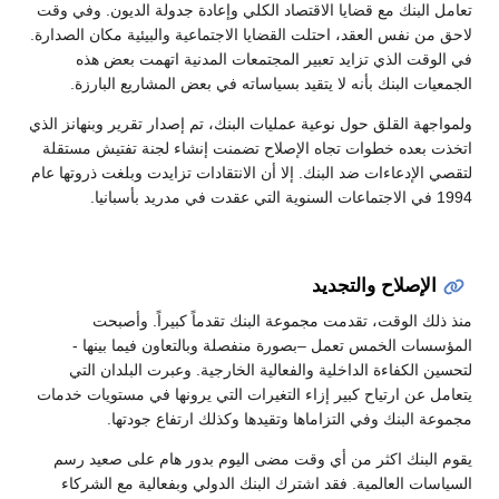
تعامل البنك مع قضايا الاقتصاد الكلي وإعادة جدولة الديون. وفي وقت
لاحق من نفس العقد، احتلت القضايا الاجتماعية والبيئية مكان الصدارة.
في الوقت الذي تزايد تعبير المجتمعات المدنية اتهمت بعض هذه
الجمعيات البنك بأنه لا يتقيد بسياساته في بعض المشاريع البارزة.
ولمواجهة القلق حول نوعية عمليات البنك، تم إصدار تقرير وبنهانز الذي
اتخذت بعده خطوات تجاه الإصلاح تضمنت إنشاء لجنة تفتيش مستقلة
لتقصي الإدعاءات ضد البنك. إلا أن الانتقادات تزايدت وبلغت ذروتها عام
1994 في الاجتماعات السنوية التي عقدت في مدريد بأسبانيا.
الإصلاح والتجديد
منذ ذلك الوقت، تقدمت مجموعة البنك تقدماً كبيراً. وأصبحت
المؤسسات الخمس تعمل –بصورة منفصلة وبالتعاون فيما بينها -
لتحسين الكفاءة الداخلية والفعالية الخارجية. وعبرت البلدان التي
يتعامل عن ارتياح كبير إزاء التغيرات التي يرونها في مستويات خدمات
مجموعة البنك وفي التزاماها وتقيدها وكذلك ارتفاع جودتها.
يقوم البنك اكثر من أي وقت مضى اليوم بدور هام على صعيد رسم
السياسات العالمية. فقد اشترك البنك الدولي وبفعالية مع الشركاء