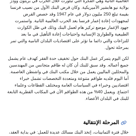
العالمية الثانية وهي الفكرة التي تبلورت خلال الحرب في بريتون وودز
بولاية نيو هابشير الأميريكية. وكان قرض البنك الأول من نصيب فرنسا
بقيمة تبلغ 250 مليون دولار في عام 1947 وقد خصص القرض
لمجهودات إعادة إعمار فرنسا بعد الحرب العالمية الثانية. واستمرت
جهود الإعمار موضع تركيز هام لعمل البنك وذلك في ظل الكوارث
الطبيعية والطوارئ الإنسانية واحتياجات إعادة التأهيل في ما بعد
للنزاعات والتي دائما ما تؤثر على اقتصاديات البلدان النامية والتي تمر
بمرحلة تحول.
لكن اليوم يتمركز عمل البنك حول تخفيف حدة الفقر كهدف عام يشمل
جميع أعماله. وقد سبق للبنك أن كان له طاقم متجانس من المهندسين
والمحللين الماليين يعمل من خلال مكتب البنك في واشنطن العاصمة.
أما اليوم فلديه طواقم متنوعة ومتعددة التخصصات تشمل خبراء
اقتصاديين وخبراء في السياسات العامة ومختلف القطاعات وعلماء
اجتماع. ويعمل 40% من هذه الطواقم الآن في المكاتب القطرية التابعة
للبنك في البلدان الأعضاء.
المرحلة الإنتقالية
خلال فترة الثمانينات، إتخذ البنك مسالك عديدة للعمل: في بداية العقد،