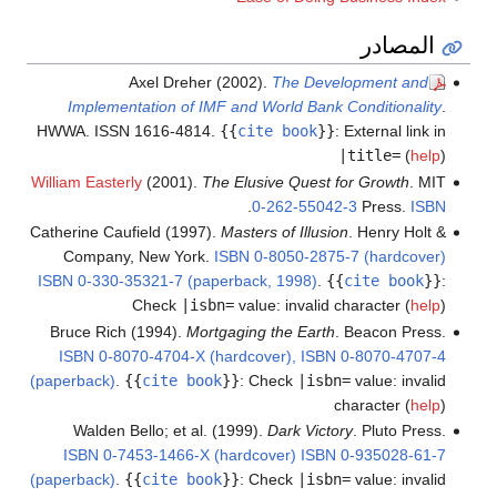
المصادر
Axel Dreher (2002).
The Development and
Implementation of IMF and World Bank Conditionality
.
HWWA. ISSN 1616-4814.
{{
cite book
}}
:
External link in
|title=
(
help
)
William Easterly
(2001).
The Elusive Quest for Growth
. MIT
.
0-262-55042-3
Press.
ISBN
Catherine Caufield (1997).
Masters of Illusion
. Henry Holt &
Company, New York.
ISBN
0-8050-2875-7 (hardcover)
ISBN 0-330-35321-7 (paperback, 1998)
.
{{
cite book
}}
:
Check
|isbn=
value: invalid character (
help
)
Bruce Rich (1994).
Mortgaging the Earth
. Beacon Press.
ISBN
0-8070-4704-X (hardcover), ISBN 0-8070-4707-4
(paperback)
.
{{
cite book
}}
:
Check
|isbn=
value: invalid
character (
help
)
Walden Bello; et al. (1999).
Dark Victory
. Pluto Press.
ISBN
0-7453-1466-X (hardcover) ISBN 0-935028-61-7
(paperback)
.
{{
cite book
}}
:
Check
|isbn=
value: invalid