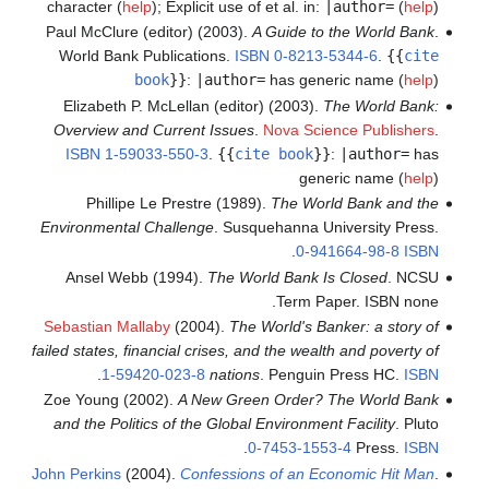
character (
help
)
;
Explicit use of et al. in:
|author=
(
help
)
Paul McClure (editor) (2003).
A Guide to the World Bank
.
World Bank Publications.
ISBN
0-8213-5344-6
.
{{
cite
book
}}
:
|author=
has generic name (
help
)
Elizabeth P. McLellan (editor) (2003).
The World Bank:
Overview and Current Issues
.
Nova Science Publishers
.
ISBN
1-59033-550-3
.
{{
cite book
}}
:
|author=
has
generic name (
help
)
Phillipe Le Prestre (1989).
The World Bank and the
Environmental Challenge
. Susquehanna University Press.
.
0-941664-98-8
ISBN
Ansel Webb (1994).
The World Bank Is Closed
. NCSU
Term Paper. ISBN none.
Sebastian Mallaby
(2004).
The World's Banker: a story of
failed states, financial crises, and the wealth and poverty of
.
1-59420-023-8
nations
. Penguin Press HC.
ISBN
Zoe Young (2002).
A New Green Order? The World Bank
and the Politics of the Global Environment Facility
. Pluto
.
0-7453-1553-4
Press.
ISBN
John Perkins
(2004).
Confessions of an Economic Hit Man
.