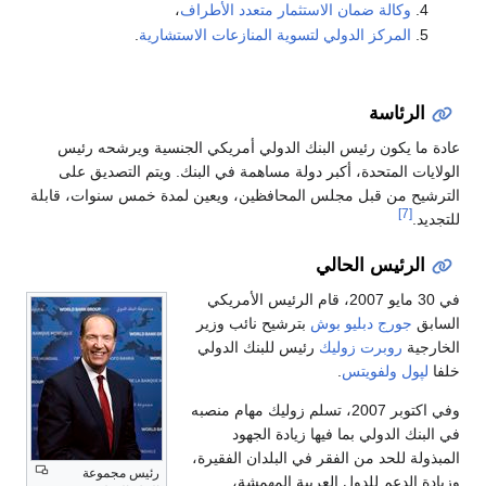
وكالة ضمان الاستثمار متعدد الأطراف
،
المركز الدولي لتسوية المنازعات الاستشارية
.
الرئاسة
عادة ما يكون رئيس البنك الدولي أمريكي الجنسية ويرشحه رئيس
الولايات المتحدة، أكبر دولة مساهمة في البنك. ويتم التصديق على
الترشيح من قبل مجلس المحافظين، ويعين لمدة خمس سنوات، قابلة
[7]
للتجديد.
الرئيس الحالي
في 30 مايو 2007، قام الرئيس الأمريكي
السابق
جورج دبليو بوش
بترشيح نائب وزير
الخارجية
روبرت زوليك
رئيس للبنك الدولي
خلفا
لپول ولفويتس
.
وفي اكتوبر 2007، تسلم زوليك مهام منصبه
في البنك الدولي بما فيها زيادة الجهود
المبذولة للحد من الفقر في البلدان الفقيرة،
رئيس مجموعة
وزيادة الدعم للدول العربية المهمشة،