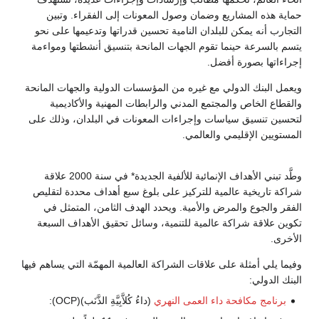
حماية هذه المشاريع وضمان وصول المعونات إلى الفقراء. وتبين
التجارب أنه يمكن للبلدان النامية تحسين قدراتها وتدعيمها على نحو
يتسم بالسرعة حينما تقوم الجهات المانحة بتنسيق أنشطتها ومواءمة
إجراءاتها بصورة أفضل.
ويعمل البنك الدولي مع غيره من المؤسسات الدولية والجهات المانحة
والقطاع الخاص والمجتمع المدني والرابطات المهنية والأكاديمية
لتحسين تنسيق سياسات وإجراءات المعونات في البلدان، وذلك على
المستويين الإقليمي والعالمي.
وطَّد تبني الأهداف الإنمائية للألفية الجديدة* في سنة 2000 علاقة
شراكة تاريخية عالمية للتركيز على بلوغ سبع أهداف محددة لتقليص
الفقر والجوع والمرض والأمية. ويحدد الهدف الثامن، المتمثل في
تكوين علاقة شراكة عالمية للتنمية، وسائل تحقيق الأهداف السبعة
الأخرى.
وفيما يلي أمثلة على علاقات الشراكة العالمية المهمّة التي يساهم فيها
البنك الدولي:
برنامج مكافحة داء العمى النهري
(داءُ كُلاَّبِيَّةِ الذَّنَب)(OCP):