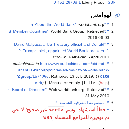
.
0-452-28708-1
Ebury Press.
ISBN
الهوامش
.
.
worldbank.org
"About the World Bank"
^
. World Bank Group
. Retrieved
"Member Countries"
^
.
2016-06-03
"David Malpass, a US Treasury official and Donald
^
Trump's pick, appointed World Bank president"
.
.
scroll.in
. Retrieved
6 April
2019
outlookindia.in
http://www.outlookindia.com/sbi-md-
^
anshula-kant-appointed-as-md-cfo-of-world-bank-
group/1574066
. Retrieved
13 July
2019
.
{{
cite
web
}}
:
Missing or empty
|title=
(
help
)
. Web.worldbank.org
. Retrieved
"Board of Directors"
^
.
31 May
2010
^
الموسوعة المعرفية الشاملة
<ref>
خطأ استشهاد: وسم
غير صحيح؛ لا نص
^
WBA
تم توفيره للمراجع المسماة