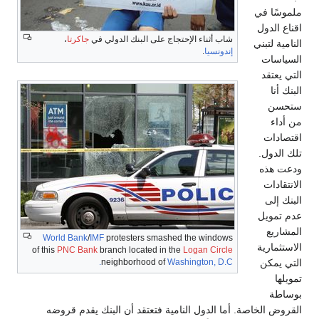
ملموسًا في
اقناع الدول
شاب أثناء الإحتجاج على البنك الدولي في
جاكرتا
،
النامية لتبني
إندونسيا
.
السياسات
التي يعتقد
البنك أنا
ستحسن
من أداء
اقتصادات
تلك الدول.
ودعت هذه
الانتقادات
البنك إلى
عدم تمويل
المشاريع
World Bank
/
IMF
protesters smashed the windows
الاستثمارية
of this
PNC Bank
branch located in the
Logan Circle
التي يمكن
neighborhood of
Washington, D.C.
تمويلها
بوساطة
القروض الخاصة. أما الدول النامية فتعتقد أن البنك يقدم قروضه