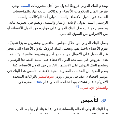
ويقدم البنك الدولي قروضًا للدول من أجل مشروعات
التنمية
. وهي
تقرض المال للحكومات الأعضاء والوكالات التابعة لها، وللمؤسسات
الخاصة في الدول الأعضاء. والبنك الدولي أحد الوكالات، واسمه
الرسمي البنك الدولي لإعادة الإعمار والتنمية، ويضم في عضويته مائة
وخمسين دولة. يحصل البنك الدولي على موارده من الدول الأعضاء، أو
من الاقتراض من السوق العالمي.
يعمل البنك الدولي من خلال مجلس محافظين وعشرين مديرًا تنفيذيًا،
يقوم الأعضاء باختيارهم. ويعطي البنك قروضًا للدول الأعضاء التي تعجز
عن الحصول على الأموال من مصادر أخرى بشروط مناسبة، وتساهم
هذه القروض في مساعدة الدول الأعضاء على تنمية اقتصادها الوطني،
ويشجع البنك الدولي على الاستثمار الخاص في الدول الأعضاء، كما
يقدم العديد من الخدمات المعاونة الفنية لأعضائه. تأسس هذا البنك في
مؤتمر اقتصادي عقد في بريتون وودز
بنيوهامبشر
بالولايات المتحدة
الأمريكية عام 1944، وبدأ نشاطه الفعلي عام
1946
. مقره في
[6]
واشنطن دي. سي.
.
التأسيس
بدأ البنك الدولي أعماله بالمساعدة في إعادة بناء أوروبا بعد الحرب