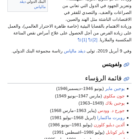
البنك الدولي
ديڤد
وتعزيز الجهود في الدول التي تعاني من
مالپاس
الصراعات والعنف، والتصدي للفقر في
الاقتصادات الناشئة مثل الهند والصين،
وزيادة الاهتمام بالقضايا البيئية (خاصة ظاهرة الاحترار العالمي)، والعمل
على زيادة الفرص من أجل الحصول على علاج أمراض نقص المناعة
المكتسبة والملاريا.
[2]
[1]
وفي 9 أبريل 2019، تولى
ديڤد مالپاس
رئاسة مجموعة البنك الدولي.
ولفويتس
قائمة الرؤساء
يوجين ماير
(يونيو 1946–ديسمبر1946)
جون مكلوي
(مارس 1947–يونيو 1949)
يوجين بلاك
(1949–1963)
جورج د. وودس
(يناير 1963–مارس 1968)
روبرت ماكنمارا
(ابريل 1968–يوليو 1981)
ألدين دبليو كلوزن
(يوليو 1981–يونيو 1986)
بابر كونابل
(يوليو 1986–اغسطس 1991)