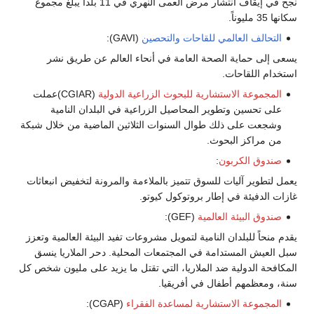
نجح في إيقاف انتشار مرض العمى النهري في 11 بلداً يبلغ مجموع
سكانها 35 مليوناً.
التحالف العالمي للقاحات والتحصين
(GAVI):
يسعى إلى حماية الصحة العامة في أنحاء العالم عن طريق نشر
استخدام اللقاحات.
المجموعة الاستشارية للبحوث الزراعية الدولية
(CGIAR)عملت
على تحسين وتطوير المحاصيل الزراعية في البلدان النامية
وشجعت على ذلك طوال السنوات الثلاثين الماضية من خلال شبكة
من مراكز البحوث.
صندوق الكربون
:
يعمل لتطوير آليات للسوق تتميز بالملاءمة والمرونة لتخفيض انبعاثات
غازات الدفيئة في إطار بروتوكول كيوتو.
صندوق البيئة العالمية
(GEF):
يقدم منحاً للبلدان النامية لتمويل مشروعات تفيد البيئة العالمية وتعزز
سبل العيش المستدامة في المجتمعات المحلية. دحر الملاريا ينسق
المكافحة الدولية ضد الملاريا، التي تقتل ما يزيد على مليون شخص كل
سنة، ومعظمهم أطفال في أفريقيا.
المجموعة الاستشارية لمساعدة الفقراء
(CGAP):