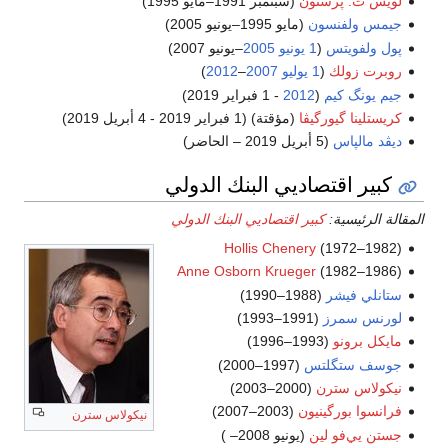
لويس ث. پرستون
(سبتمبر 1991–مايو 1995)
جيمس ولفنسون
(مايو 1995–يونيو 2005)
پول ولفويتس
(
1 يونيو
2005
–يونيو 2007)
روبرت زولك
(
1 يوليو
2007
–
2012
)
جيم يونگ كيم
(
2012
- 1 فبراير 2019)
كريستلينا گيورگيڤا
(مؤقتة) (1 فبراير 2019 - 4 أبريل 2019)
ديڤد مالپاس
(5 أبريل 2019 – الحاضر)
كبير اقتصاديي البنك الدولي
المقالة الرئيسية:
كبير اقتصاديي البنك الدولي
Hollis Chenery
(1972–1982)
Anne Osborn Krueger
(1982–1986)
ستانلي فيشر
(1988–1990)
لورنس سمرز
(1991–1993)
مايكل برونو
(1993–1996)
جوسف ستگلتس
(1997–2000)
نيكولاس سترن
(2000–2003)
فرانسوا بورگينيون
(2003–2007)
نيكولاس سترن
جستن يي‌فو لين
(يونيو 2008– )