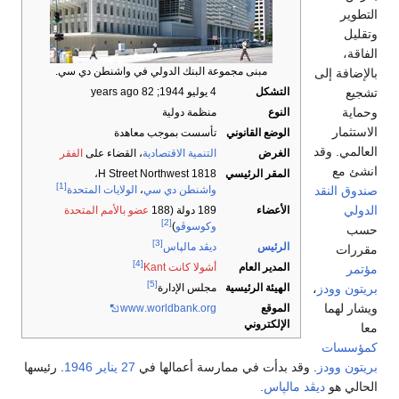
التطوير
وتقليل
الفاقة،
مبنى مجموعة البنك الدولي في واشنطن دي سي.
بالإضافة إلى
تشجيع
التشكل
4 يوليو 1944
; 82 years ago
وحماية
النوع
منظمة دولية
الاستثمار
الوضع القانوني
تأسست بموجب معاهدة
العالمي. وقد
الغرض
التنمية الاقتصادية
، القضاء على
الفقر
انشئ مع
المقر الرئيسي
1818 H Street Northwest،
[1]
صندوق النقد
واشنطن دي سي
،
الولايات المتحدة
الدولي
الأعضاء
189 دولة (188
عضو بالأمم المتحدة
[2]
وكوسوڤو
)
حسب
[3]
الرئيس
ديڤد مالپاس
مقررات
[4]
المدير العام
أشولا كانت Kant
مؤتمر
[5]
الهيئة الرئيسية
بريتون وودز
،
مجلس الإدارة
ويشار لهما
الموقع
.org
.worldbank
www
الإلكتروني
معا
كمؤسسات
بريتون وودز
. وقد بدأت في ممارسة أعمالها في
27 يناير
1946
. رئيسها
الحالي هو
ديڤد مالپاس
.