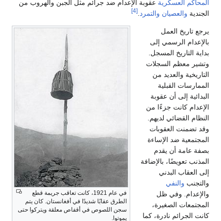
المحاكم العسكرية
عقوبة الإعدام ضد جرائم مثل الجبن والهروب من
[4]
الجندية
والعصيان
والتمرد
.
يرجع تاريخ العمل
بالإعدام الرسمي إلى
بداية التاريخ المسجل.
وتشير معظم السجلات
التاريخية والعديد من
الممارسات القبلية
البدائية إلى أن عقوبة
الإعدام كانت جزءًا من
النظام القضائي لديهم.
وقد تضمنت العقوبات
المجتمعية ضد الإساءة
بصفة عامة أن يقدم
المذنب تعويضًا، بالإضافة
إلى العقاب البدني
والتجنب
والنفي
في عام 1921، كانت تعاقب جريمة قطع
والإعدام. وفي ظل
الطرق عقابًا شديدًا في أفغانستان. كان يتم
المجتمعات الصغيرة،
سجن اللصوص في أقفاص معلقة ويتركوا حتى
كانت الجرائم نادرة، كما
يموتوا.