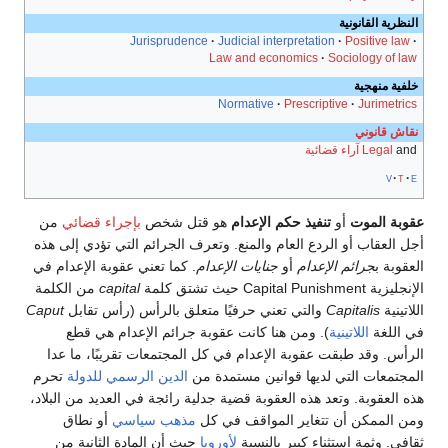
النظرية القانونية
Jurisprudence
Judicial interpretation
Positive law
Law and economics
Sociology of law
خلفية منهجية
Normative
Prescriptive
Jurimetrics
نقاش قانوني
and
Legal
آراء قضائية
v
t
e
عقوبة الموت
أو
تنفيذ حكم الإعدام
هو قتل شخص
بإجراء قضائي
من
أجل العقاب أو الردع العام والمنع. وتعرف الجرائم التي تؤدي إلى هذه
العقوبة ب
جرائم الإعدام
أو
جنايات الإعدام
. كما تعني عقوبة الإعدام في
الإنجليزية Capital Punishment حيث تشتق كلمة
capital
من الكلمة
اللاتينية
Capitalis
والتي تعني حرفيًا متعلق بالرأس (رأس تقابل
Caput
في اللغة
اللاتينية
). ومن هنا كانت عقوبة جرائم الإعدام هي قطع
الرأس. وقد طبقت عقوبة الإعدام في كل المجتمعات تقريبًا، ما عدا
المجتمعات التي لديها قوانين مستمدة من
الدين الرسمي للدولة
تحرم
هذه العقوبة. وتعد هذه العقوبة قضية جدلية رائجة في العديد من البلاد،
ومن الممكن أن تتغاير المواقف في كل
مذهب سياسي
أو نطاق
ثقافي. وثمة استثناء كبير بالنسبة
لأوروبا
حيث أن المادة الثانية من