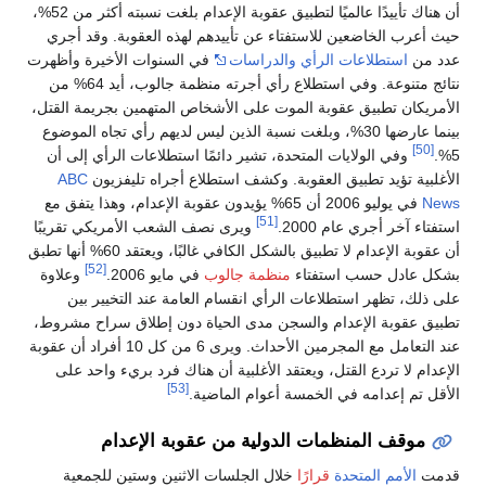
أن هناك تأييدًا عالميًا لتطبيق عقوبة الإعدام بلغت نسبته أكثر من 52%،
حيث أعرب الخاضعين للاستفتاء عن تأييدهم لهذه العقوبة. وقد أجري
عدد من
استطلاعات الرأي والدراسات
في السنوات الأخيرة وأظهرت
نتائج متنوعة. وفي استطلاع رأي أجرته منظمة جالوب، أيد 64% من
الأمريكان تطبيق عقوبة الموت على الأشخاص المتهمين بجريمة القتل،
بينما عارضها 30%، وبلغت نسبة الذين ليس لديهم رأي تجاه الموضوع
[50]
5%.
وفي الولايات المتحدة، تشير دائمًا استطلاعات الرأي إلى أن
الأغلبية تؤيد تطبيق العقوبة. وكشف استطلاع أجراه تليفزيون
ABC
News
في يوليو 2006 أن 65% يؤيدون عقوبة الإعدام، وهذا يتفق مع
[51]
استفتاء آخر أجري عام 2000.
ويرى نصف الشعب الأمريكي تقريبًا
أن عقوبة الإعدام لا تطبيق بالشكل الكافي غالبًا، ويعتقد 60% أنها تطبق
[52]
بشكل عادل حسب استفتاء
منظمة جالوب
في مايو 2006.
وعلاوة
على ذلك، تظهر استطلاعات الرأي انقسام العامة عند التخيير بين
تطبيق عقوبة الإعدام والسجن مدى الحياة دون إطلاق سراح مشروط،
عند التعامل مع المجرمين الأحداث. ويرى 6 من كل 10 أفراد أن عقوبة
الإعدام لا تردع القتل، ويعتقد الأغلبية أن هناك فرد بريء واحد على
[53]
الأقل تم إعدامه في الخمسة أعوام الماضية.
موقف المنظمات الدولية من عقوبة الإعدام
قدمت
الأمم المتحدة
قرارًا
خلال الجلسات الاثنين وستين للجمعية