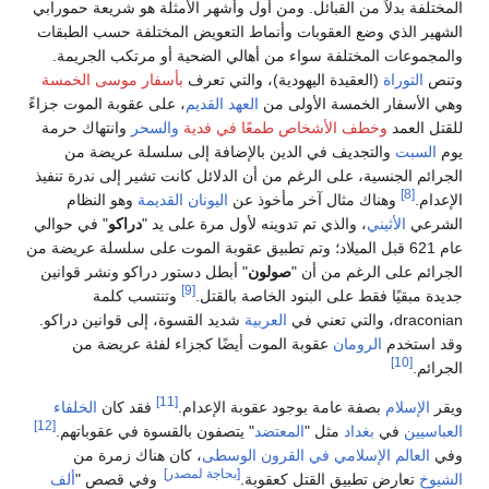
المختلفة بدلاً من القبائل. ومن أول وأشهر الأمثلة هو شريعة حمورابي
الشهير الذي وضع العقوبات وأنماط التعويض المختلفة حسب الطبقات
والمجموعات المختلفة سواء من أهالي الضحية أو مرتكب الجريمة.
وتنص
التوراة
(العقيدة اليهودية)، والتي تعرف
بأسفار موسى الخمسة
وهي الأسفار الخمسة الأولى من
العهد القديم
، على عقوبة الموت جزاءً
للقتل العمد
وخطف الأشخاص طمعًا في فدية
والسحر
وانتهاك حرمة
يوم
السبت
والتجديف في الدين بالإضافة إلى سلسلة عريضة من
الجرائم الجنسية، على الرغم من أن الدلائل كانت تشير إلى ندرة تنفيذ
[8]
الإعدام.
وهناك مثال آخر مأخوذ عن
اليونان القديمة
وهو النظام
الشرعي
الأثيني
، والذي تم تدوينه لأول مرة على يد "
دراكو
" في حوالي
عام 621 قبل الميلاد؛ وتم تطبيق عقوبة الموت على سلسلة عريضة من
الجرائم على الرغم من أن "
صولون
" أبطل دستور دراكو ونشر قوانين
[9]
جديدة مبقيًا فقط على البنود الخاصة بالقتل.
وتنتسب كلمة
draconian، والتي تعني في
العربية
شديد القسوة، إلى قوانين دراكو.
وقد استخدم
الرومان
عقوبة الموت أيضًا كجزاء لفئة عريضة من
[10]
الجرائم.
[11]
ويقر
الإسلام
بصفة عامة بوجود عقوبة الإعدام.
فقد كان
الخلفاء
[12]
العباسيين
في
بغداد
مثل "
المعتضد
" يتصفون بالقسوة في عقوباتهم.
وفي
العالم الإسلامي في القرون الوسطى
، كان هناك زمرة من
[بحاجة لمصدر]
الشيوخ
تعارض تطبيق القتل كعقوبة.
وفي قصص "
ألف