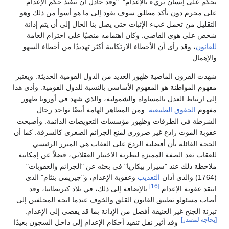
يحكم على إنسان بريء بالإعدام". "وقد جادل أن تنفيذ حكم الإعدام
على مجرم دون تأكد مطلق سوف يقود إلى ما هو أسوأ من ذلك وهو
التقليل من تحمل عبء الإثبات حتى يصل بنا الحال إلى أن يتم إدانة
شخص على هوى القاضي. وكان اهتمامه منصبًا على احترام العامة
للقانون
، وقد رأى أن الأخطاء الارتكابية أكثر تهديدًا من أخطاء السهو
والإهمال.
شهدت القرون الماضية ظهور العديد من الدول القومية الحديثة. ويعتبر
مفهوم المواطنة هو المفهوم الأساسي بالنسبة للدول القومية. وأدى هذا
إلى ارتباط العدل بالمساواة والشمولية، والذي شهد في أوروبا ظهور
مفهوم
الحقوق الطبيعية
. ومن المظاهر الهامة أيضًا تواجد رجال
الشرطة في الطرقات وظهور مؤسسات التعويضات الدائمة. وأصبحت
عقوبة الموت رادع غير ضروري لمنع الجرائم الصغرى كالسرقة. كما أن
الحجة القائلة بأن أفضلية الردع على العقاب هي المبرر الرئيسي
للعقاب تعد الصفة المميزة لنظرية الاختيار العقلاني، فضلاً عن إمكانية
ملاحظة ذلك عند "سيزار بيكاريا" في بحثه عن "الجرائم والعقوبات"
(1764) والذي أدان
التعذيب
وعقوبة الإعدام، و"جيريمي بنثام" الذي
[16]
انتقد عقوبة الإعدام.
بالإضافة إلى ذلك، في بلاد كبريطانيا، وقد
أصاب مسئولو تطبيق القانون القلق والخوف عندما اتجه المحلفين إلى
تبرئة الجنح غير العنيفة أفضل من الإدانة بما قد يفضي إلى الإعدام.
[بحاجة لمصدر]
وقد أثير نقل تنفيذ أحكام الإعدام إلى داخل السجون بعيدًا