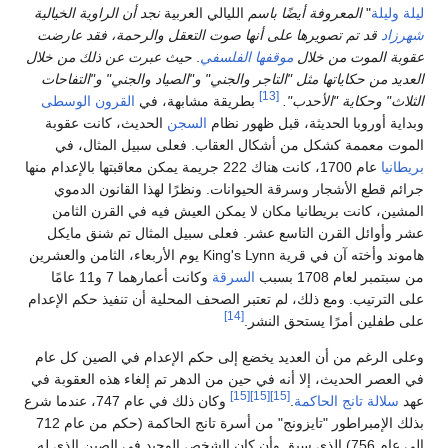
ليلة وليلة
"
المعروفة أيضًا باسم
الليالي العربية
نجد أن الراوية الخيالية
شهرزاد
قد تم تصويرها على أنها صوت التعقل والرحمة، فقد عارضت
عقوبة الموت من خلال
موقفها الفلسفي
.
حيث عبرت عن ذلك من خلال
العديد من حكاياتها مثل "التاجر والجني" و"الصياد والجني" و"التفاحات
[13]
الثلاث" وحكاية "الأحدب".
بطريقة مشابهة، في
القرون الوسطى
وبداية أوروبا الحديثة، قبل ظهور نظام
السجن
الحديث، كانت عقوبة
الموت معممة كشكل من أشكال العقاب. فعلى سبيل المثال، في
بريطانيا
عام 1700، كانت هناك 222 جريمة يمكن معاقبتها بالإعدام منها
جرائم قطع الأشجار وسرقة الحيوانات. ونظرًا لهذا القانون الدموي
المشين، كانت بريطانيا مكان لا يمكن العيش فيه في القرن الثامن
عشر وأوائل القرن التاسع عشر. فعلى سبيل المثال تم شنق مايكل
هاموند وأخته آن في قرية King's Lynn يوم الأربعاء، الثامن والعشرين
من سبتمبر لعام 1708 بسبب
السرقة
وكانت أعمارهما 7 و11 عامًا
على الترتيب. ومع ذلك، لم تعتبر الصحف المحلية أن تنفيذ حكم الإعدام
[14]
على طفلين أمرًا يستحق النشر.
وعلى الرغم من أن العديد يخضع إلى حكم الإعدام في الصين كل عام
في العصر الحديث، إلا أنه في حين من الدهر تم إلغاء هذه العقوبة في
[15]
[15]
[15]
عهد
سلالة تانج الحاكمة
.
وكان ذلك في عام 747، عندما شرع
بذلك الإمبراطور "تايزونج" من أسرة تانج الحاكمة (حكم من عام 712
إلى عام 756) الذي سبق وأن كان الشخص الوحيد في الصين الذي له