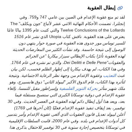
إبطال العقوبة
لقد تم منع عقوبة الإعدام في الصين بين عامي 747 و759. وفي
إنجلترا، تضمنت الأحكام النهائية الاثني عشر لأتباع "جون ويكلف" The
Twelve Conclusions of the Lollards والتي كتبت عام 1395 بيانًا عامًا
يعترض على هذه العقوبة. ناقش كتاب Utopia الذي
نشر عام 1516
للسير توماس مور جدوى هذه العقوبة في صورة حوار ينتهي دون
الوصول إلى نتيجة حاسمة
.
وقد نشأت الكثير من المعارضات الحديثة
لهذه العقوبة تأثرًا بكتاب الإيطالي سيزار بيكاريا
"عن الجرائم
والعقوبات"Dei Delitti e Delle Pene، والذي تم نشره في عام 1764
.
وفي هذا الكتاب، لم يهدف بيكاريا إلى إظهار الظلم فحسب، لكن بيان
عبث
التعذيب
وعقوبة الإعدام من وجهة نظر الرعاية الاجتماعية
.
ونتيجة
لتأثره بهذا الكتاب، قام الدوق الأكبر "ليبولد الثاني" دوق هابسبيرج، وهو
ملك شهير متأثر
بحركة التنوير الفلسفية
وإمبراطور مقبل للنمسا، بإلغاء
عقوبة الإعدام في دوقية توسكانا الكبرى التي ستصبح مستقلة فيما
بعد، ويعد هذا أول إبطال دائم لهذه العقوبة في العصر الحديث.
وفي 30
نوفمبر، بعد
إيقاف تنفيذ عقوبة الإعدام فعليًا (كان آخرها في 1769)
أعلن ليبولد تعديل قانون العقوبات الذي ألغى عقوبة الإعدام وأمر بتدمير
كل أدوات الإعدام في بلده
.
وفي عام 2000، قامت السلطات الإقليمية
في توسكانا بتخصيص إجازة سنوية في 30 نوفمبر للاحتفال بذكرى هذا