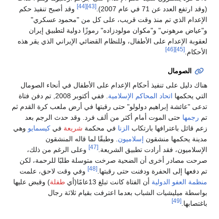
[44]
[43]
(وقد ارتفع العدد عن 71 في عام 2007).
وقد أصبح تنفيذ حكم
الإعدام الذي تم منذ وقت قريب، على كل من "محمود عسكري"
و"عياض مرهوني" و"مكوان مولودزاده" رموزًا دولية لتطبيق إيران
لعقوبة الإعدام على الأطفال، وللنظام القضائي الإيراني الذي يقر هذه
[46]
[45]
الأحكام.
الصومال
هناك دليل على تنفيذ أحكام الإعدام على الأطفال في أنحاء الصومال
التي يحكمها
اتحاد المحاكم الإسلامية
. ففي أكتوبر 2008, تم دفن فتاة
تدعى "عائشة إبراهيم دولولو" حتى رقبتها في أرض ملعب كرة القدم ثم
تم
رجمها
حتى الموت أمام أكثر من ألف فرد. وقد حدث الرجم بعد
زعم قائل باعترافها بارتكاب
الزنا
في محكمة
شريعة
في
كيسمايو
وهي
مدينة يحكمها منشقون
إسلاميون
. وطبقًا لما قاله المنشقون
[47]
الإسلاميون، فقد أرادت تطبيق الشريعة.
وعلى الرغم من ذلك،
صرحت مصادر أخرى أن الضحية صرخت متوسلة طلبًا للرحمة، لكن
[48]
تم دفعها إلى الحفرة ودفنت حتى رقبتها.
وفي وقت لاحق، علمت
منظمة العفو الدولية
أن الفتاة كانت تبلغ 13عامًا(أي
طفلة
) وقبض عليها
بواسطة ميليشيات الشباب بعدما اعترفت بقيام ثلاثة رجال
[49]
باغتصابها.