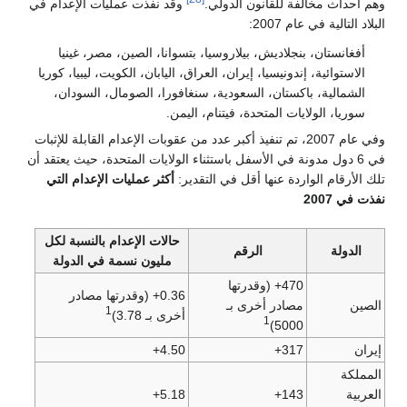
وهم أحداث مخالفة للقانون الدولي.
وقد نفذت عمليات الإعدام في
البلاد التالية في عام 2007:
أفغانستان، بنجلاديش، بيلاروسيا، بتسوانا، الصين، مصر، غينيا
الاستوائية، إندونيسيا، إيران، العراق، اليابان، الكويت، ليبيا، كوريا
الشمالية، باكستان، السعودية، سنغافورا، الصومال، السودان،
سوريا، الولايات المتحدة، فيتنام، اليمن.
وفي عام 2007، تم تنفيذ أكبر عدد من عقوبات الإعدام القابلة للإثبات
في 6 دول مدونة في الأسفل باستثناء الولايات المتحدة، حيث يعتقد أن
تلك الأرقام الواردة عنها أقل في التقدير:
أكثر عمليات الإعدام التي
نفذت في 2007
حالات الإعدام بالنسبة لكل
الدولة
الرقم
مليون نسمة في الدولة
470+ (وقدرتها
0.36+ (وقدرتها مصادر
الصين
مصادر أخرى بـ
1
أخرى بـ 3.78)
1
5000)
إيران
317+
4.50+
المملكة
العربية
143+
5.18+