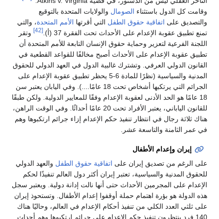
التأخر العقلي ليس من الدستور، في قضية Atkins v. Virginia.'
وقامت كل الدول باستثناء
الصومال
والولايات المتحدة بالتوقيع
والتصديق على
اتفاقية حقوق الطفل
التي أقرتها
الأمم المتحدة
، والتي
[42]
تمنع تطبيق عقوبة الإعدام على الأحداث تحت الفقرة 37 (أ).
وتقر
اللجنة الفرعية لتعزير وحماية حقوق الإنسان التابعة للأمم المتحدة أن
تطبيق عقوبة الإعدام على الأحداث أصبح مخالفًا للقواعد القطعية في
القانون الدولي العرفي. وتشترك غالبية الدول في العهد الدولي للحقوق
المدنية والسياسية (نظرًا للمادة 6-5 يحظر تطبيق عقوبة الإعدام على
الجرائم التي يرتكبها أشخاص تحت 18 عامًا....). وفي اليابان يعتبر سن
18 عامًا هو الحد الأدنى لعقوبة الإعدام وفقًا للمعايير الدولية. ولكن طبقًا
للقانون الياباني، يعتبر الأفراد تحت 20 عامًا أحداثًا. وفي الوقت الراهن،
هناك ثلاثة رجال في انتظار تنفيذ حكم الإعدام إزاء جرائم ارتكبوها وهم
في عمر الثامنة والتاسعة عشر.
إيران وإعدام الأطفال
على الرغم من تصديق إيران على
اتفاقية حقوق الطفل
والعهد الدولي
للحقوق المدنية والسياسية، تعتبر إيران أكثر دول العالم تنفيذًا لحكم
الإعدام على المجرمين الأحداث حتى أنها نالت إدانة دولية. ويعتبر سجل
هذه الدولة هو بؤرة اهتمام حملة أوقفوا إعدام الأطفال. وتستحوذ إيران
على ثلثي العدد الكلي من تنفيذ أحكام الإعدام في العالم، وحاليًا هناك
140 فرد ينتظرون تنفيذ حكم الإعدام على جرائم ارتكبوها وهم أحداث