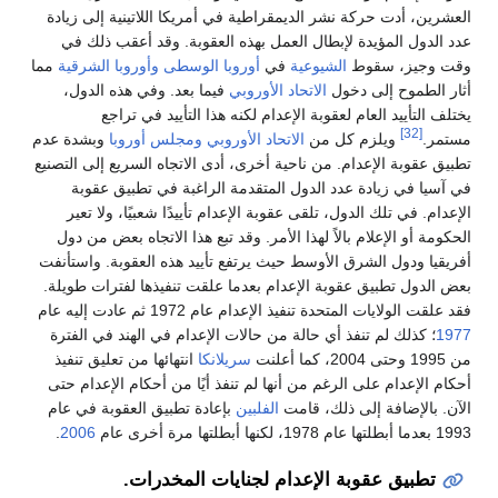
العشرين، أدت حركة نشر الديمقراطية في أمريكا اللاتينية إلى زيادة
عدد الدول المؤيدة لإبطال العمل بهذه العقوبة. وقد أعقب ذلك في
وقت وجيز، سقوط
الشيوعية
في
أوروبا الوسطى
وأوروبا الشرقية
مما
أثار الطموح إلى دخول
الاتحاد الأوروبي
فيما بعد. وفي هذه الدول،
يختلف التأييد العام لعقوبة الإعدام لكنه هذا التأييد في تراجع
[32]
مستمر.
ويلزم كل من
الاتحاد الأوروبي
ومجلس أوروبا
وبشدة عدم
تطبيق عقوبة الإعدام. من ناحية أخرى، أدى الاتجاه السريع إلى التصنيع
في آسيا في زيادة عدد الدول المتقدمة الراغبة في تطبيق عقوبة
الإعدام. في تلك الدول، تلقى عقوبة الإعدام تأييدًا شعبيًا، ولا تعير
الحكومة أو الإعلام بالاً لهذا الأمر. وقد تبع هذا الاتجاه بعض من دول
أفريقيا ودول الشرق الأوسط حيث يرتفع تأييد هذه العقوبة. واستأنفت
بعض الدول تطبيق عقوبة الإعدام بعدما علقت تنفيذها لفترات طويلة.
فقد علقت الولايات المتحدة تنفيذ الإعدام عام 1972 ثم عادت إليه عام
1977
؛ كذلك لم تنفذ أي حالة من حالات الإعدام في الهند في الفترة
من 1995 وحتى 2004، كما أعلنت
سريلانكا
انتهائها من تعليق تنفيذ
أحكام الإعدام على الرغم من أنها لم تنفذ أيًا من أحكام الإعدام حتى
الآن. بالإضافة إلى ذلك، قامت
الفلبين
بإعادة تطبيق العقوبة في عام
1993 بعدما أبطلتها عام 1978، لكنها أبطلتها مرة أخرى عام
2006
.
تطبيق عقوبة الإعدام لجنايات المخدرات.