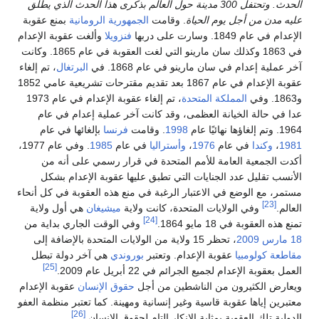
الحدث.
وتحتفل 300 مدينة حول العالم بذكرى هذا الحدث الذي يطلق
عليه مدن من أجل يوم الحياة
. وقامت
الجمهورية الرومانية
بمنع عقوبة
الإعدام في عام 1849. وسارت على دربها
فنزويلا
وألغت عقوبة الإعدام
في 1863 وكذلك سان مارينو التي لغت العقوبة في عام 1865. وكانت
آخر عملية إعدام في سان مارينو في عام 1868. في
البرتغال
، تم إلغاء
عقوبة الإعدام في عام 1867 بعد تقديم مقترحات تشريعية عامي 1852
و1863. وفي
المملكة المتحدة
، تم إلغاء عقوبة الإعدام في عام 1973
عدا في حالة الخيانة العظمى، وقد كانت آخر عملية إعدام في عام
1964. وتم إلغاؤها نهائيًا عام
1998
. وقامت
فرنسا
بإلغائها في عام
1981
،
وكندا
في عام
1976
،
وأستراليا
في عام
1985
. وفي عام 1977،
أكدت الجمعية العامة للأمم المتحدة في قرار رسمي على أنه من
الأنسب تقليل عدد الجنايات التي تطبق عليها عقوبة الإعدام بشكل
مستمر، مع الوضع في الاعتبار الرغبة في منع هذه العقوبة في كل أنحاء
[23]
العالم.
وفي الولايات المتحدة، كانت ولاية
ميشيغان
هي أول ولاية
[24]
تمنع هذه العقوبة في 18 مايو 1864.
وفي الوقت الجاري بداية من
18 مارس
2009
، تحظر 15 ولاية من الولايات المتحدة بالإضافة إلى
مقاطعة كولومبيا
عقوبة الإعدام. وتعتبر
بوروندي
هي آخر دولة تبطل
[25]
العمل بعقوبة الإعدام لجميع الجرائم في 22 أبريل عام 2009.
ويعارض الكثيرون من الناشطين من أجل
حقوق الإنسان
عقوبة الإعدام
معتبرين إياها عقوبة قاسية وغير إنسانية ومهينة. كما تعتبر منظمة العفو
[26]
الدولية تلك العقوبة بمثابة الإنكار التام لحقوق الإنسان.