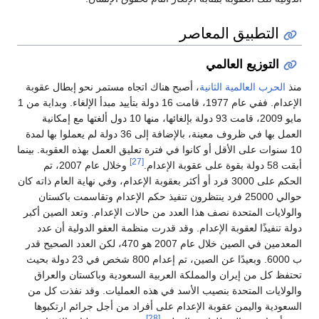
التطبيق المعاصر
التوزيع العالمي
منذ
الحرب العالمية الثانية
، أصبح هناك اتجاه مستمر نحو إبطال عقوبة
الإعدام. ففي عام 1977، قامت 16 دولة بتأييد مبدأ الإلغاء. وبداية من 1
مايو 2009، قامت 93 دولة بإلغائها، منها 10 دول ألغتها مع إمكانية
العمل بها في ظروف معينة، بالإضافة إلى 36 دولة لم يعملوا بها لمدة
10 سنوات على الأقل أو كانوا في فترة تعليق العمل بهذه العقوبة. بينما
[27]
أبقت 58 دولة بقوة على عقوبة الإعدام.
وخلال عام 2007، تم
الحكم على 3000 فرد أو أكثر بعقوبة الإعدام، وفي نهاية العام ذاته كان
حوالي 25000 فرد ينتظرون تنفيذ حكم الإعدام وتقاسمت باكستان
والولايات المتحدة نصف هذا العدد من حالات الإعدام. وتعد الصين أكبر
دولة تنفيذًا لعقوبة الإعدام. وقد قدرت منظمة العفو الدولية أن عدد
المعدمين في الصين خلال عام 2007 هو 470، لكن العدد الصحيح قدر
ب 6000. وبعيدًا عن الصين، تم إعدام 800 شخص في 23 دولة بحيث
تحتفظ كل من إيران والمملكة العربية السعودية وباكستان والعراق
والولايات المتحدة بنصيب الأسد في هذه العمليات. وقد نفذت كل من
السعودية واليمن عقوبة الإعدام على أفراد من أجل جرائم ارتكبوها
[28]