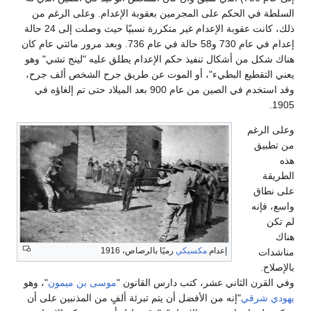
السلطة في الحكم على المجرمين بعقوبة الإعدام. وعلى الرغم من
ذلك، كانت عقوبة الإعدام غير متكررة نسبيًا حيث وصلت إلى 24 حالة
إعدام في عام 730 و58 حالة في عام 736. وبعد مرور مائتي عام كان
هناك شكل من أشكال تنفيذ حكم الإعدام يطلق عليه "لينج تشي" وهو
يعني التقطيع البطيء"، أو الموت عن طريق جرح الشخص ألف جرح،
وقد استخدم في الصين من عام 900 بعد الميلاد حتى تم إلغاؤه في
1905.
وعلى الرغم
من تطبيق
هذه
الطريقة
على نطاق
واسع، فإنه
لم تكن
هناك
إعدام
مكسيكي
رميًا بالرصاص، 1916
مناشدات
بالإصلاح.
وفي القرن الثاني عشر، كتب دارس القانون "
موسى بن ميمون
"، وهو
يهودي شرقي
"إنه من الأفضل أن يتم تبرئة ألفٍ من المذنبين على أن