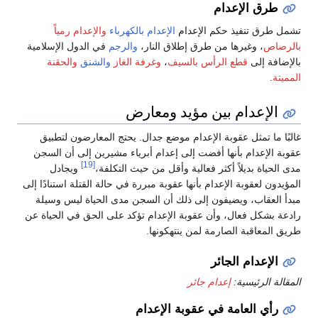
طرق الإعدام
تشمل طرق تنفيذ حكم الإعدام
الإعدام بالكهرباء
والإعدام رمياً
بالرصاص
، وغيرها من طرق إطلاق النار،
والرجم
في الدول الإسلامية
بالإضافة إلى
قطع الرأس بالسيف
،
وغرفة الغاز
والشنق
والحقنة
المميتة
.
الإعدام بين مؤيد ومعارض
غالبًا ما تمثل عقوبة الإعدام موضع جدال. يحتج المعارضون لتطبيق
عقوبة الإعدام بأنها أفضت إلى إعدام أبرياء مشيرين إلى أن السجن
[19]
مدى الحياة بديلاً أكثر فعالية وأقل من حيث التكلفة،
ويجادل
المؤيدون لعقوبة الإعدام بأنها عقوبة مبررة في حالة القتلة استنادًا إلى
مبدأ العقاب، ويضيفون إلى ذلك أن السجن مدى الحياة ليس وسيلة
رادعة بشكل فعال، وأن عقوبة الإعدام تؤكد على الحق في الحياة عن
طريق المعاقبة الصارمة لمن ينتهكونها.
الإعدام الجائر
المقالة الرئيسية:
إعدام جائر
رأي العامة في عقوبة الإعدام