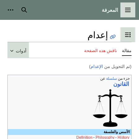
المعرفة
القائمة الرئيسية
بحث
أدوات
إعدام
تبديل عرض جدول المحتويات
مقالة
ناقش هذه الصفحة
أدوات
(تم التحويل من
الإعدام
)
جزء من
سلسلة
عن
القانون
الأسس والفلسفة
Definition
Philosophy
History