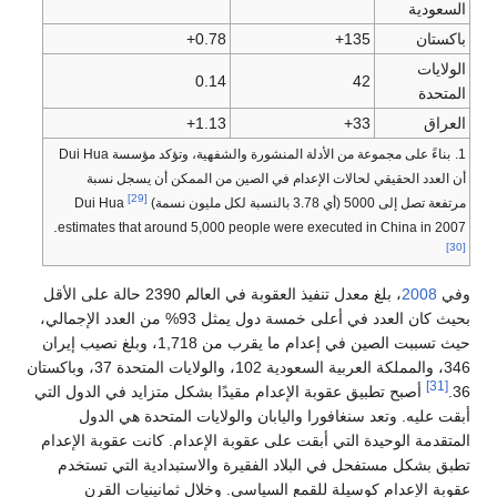
السعودية
باكستان
135+
0.78+
الولايات
0.14
42
المتحدة
العراق
33+
1.13+
1.
بناءً على مجموعة من الأدلة المنشورة والشفهية، وتؤكد مؤسسة Dui Hua
أن العدد الحقيقي لحالات الإعدام في الصين من الممكن أن يسجل نسبة
[29]
مرتفعة تصل إلى 5000 (أي 3.78 بالنسبة لكل مليون نسمة)
Dui Hua
.
estimates that around 5,000 people were executed in China in 2007
[30]
وفي
2008
، بلغ معدل تنفيذ العقوبة في العالم 2390 حالة على الأقل
بحيث كان العدد في أعلى خمسة دول يمثل 93% من العدد الإجمالي،
حيث تسببت الصين في إعدام ما يقرب من 1,718، وبلغ نصيب إيران
346، والمملكة العربية السعودية 102، والولايات المتحدة 37، وباكستان
[31]
36.
أصبح تطبيق عقوبة الإعدام مقيدًا بشكل متزايد في الدول التي
أبقت عليه. وتعد سنغافورا واليابان والولايات المتحدة هي الدول
المتقدمة الوحيدة التي أبقت على عقوبة الإعدام. كانت عقوبة الإعدام
تطبق بشكل مستفحل في البلاد الفقيرة والاستبدادية التي تستخدم
عقوبة الإعدام كوسيلة للقمع السياسي. وخلال ثمانينيات القرن