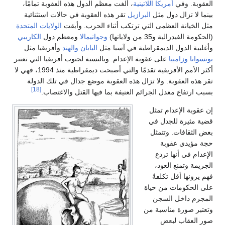
العقوبة. وفي
أمريكا اللاتينية
، ألغت معظم الدول هذه العقوبة تمامًا،
بينما لا تزال دول مثل
البرازيل
تقر هذه العقوبة في حالات استثنائية
مثل الخيانة العظمى التي ترتكب أثناء الحرب. وأبقت
الولايات المتحدة
(الحكومة الفيدرالية و35 من ولاياتها)
وجواتيمالا
ومعظم دول
الكاريبي
وأغلبية الدول الديمقراطية في آسيا مثل
اليابان
والهند
وأفريقيا مثل
بوتسوانا
وزامبيا
على عقوبة الإعدام. وبالنسبة لجنوب أفريقيا التي تعتبر
أكثر الأمم الأفريقية تقدمًا والتي أصبحت ديمقراطية منذ 1994، فهي لا
تقر هذه العقوبة. ولا تزال هذه العقوبة موضع جدال في تلك الدولة
[18]
بسبب ارتفاع معدل الجرائم العنيفة بما فيها القتل والاغتصاب.
إن عقوبة الإعدام تمثل
قضية مثيرة للجدل في
بعض الثقافات. وتتمثل
حجة مؤيدي عقوبة
الإعدام في أنها تردع
الجريمة وتمنع العود،
فهم يرونها أقل تكلفةً
على الحكومات من حياة
المجرم داخل السجن
وتعتبر صورة مناسبة من
صور العقاب لبعض