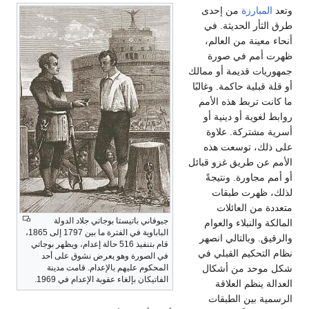
وتعد
المبارزة
من إحدى
طرق الثأر الحديثة. في
أنحاء معينة من العالم،
ظهرت أمم في صورة
جمهوريات قديمة أو ممالك
أو قلة قبلية حاكمة. وغالبًا
ما كانت تربط هذه الأمم
روابط لغوية أو دينية أو
أسرية مشتركة. علاوة
على ذلك، توسعت هذه
الأمم عن طريق غزو قبائل
أو أمم مجاورة. ونتيجةً
لذلك، ظهرت طبقات
متعددة من العائلات
جيوفاني باتيستا بوجاتي جلاد الدولة
المالكة والنبلاء والعوام
الباباوية في الفترة ما بين 1797 إلى 1865،
والرقيق. وبالتالي انصهر
قام بتنفيذ 516 حالة إعدام، ويظهر بوجاتي
نظام التحكيم القبلي في
في الصورة وهو يعرض نشوق على أحد
شكل موحد من أشكال
المحكوم عليهم بالإعدام. قامت مدينة
الفاتيكان بإلغاء عقوبة الإعدام في 1969.
العدالة ينظم العلاقة
الرسمية بين الطبقات