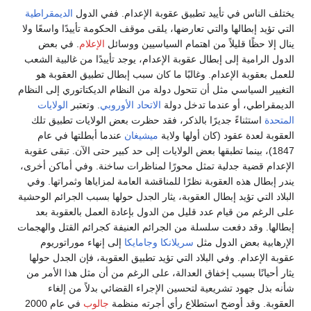
يختلف الناس في تأييد تطبيق عقوبة الإعدام. ففي الدول
الديمقراطية
التي تؤيد إبطالها والتي تعارضها، يلقى موقف الحكومة تأييدًا واسعًا ولا
ينال إلا حظًا قليلاً من اهتمام السياسيين ووسائل
الإعلام
. في بعض
الدول الرامية إلى إبطال عقوبة الإعدام، يوجد تأييدًا من غالبية الشعب
للعمل بعقوبة الإعدام. وغالبًا ما كان سبب إبطال تطبيق العقوبة هو
التغيير السياسي مثل أن تتحول دولة من النظام الديكتاتوري إلى النظام
الديمقراطي، أو عندما تدخل دولة
الاتحاد الأوروبي
. وتعتبر
الولايات
المتحدة
استثناءً جديرًا بالذكر، فقد حظرت بعض الولايات تطبيق تلك
العقوبة لعدة عقود (كان أولها ولاية
ميشيغان
عندما أبطلتها في عام
1847)، بينما تطبقها بعض الولايات إلى حد كبير حتى الآن. تبقى عقوبة
الإعدام قضية جدلية تمثل محورًا لمناظرات ساخنة. وفي أماكن أخرى،
يندر إبطال هذه العقوبة نظرًا للمناقشة العامة لمزاياها وثمراتها. وفي
البلاد التي تؤيد إبطال العقوبة، يثار الجدل حولها بسبب الجرائم الوحشية
على الرغم من قيام عدد قليل من الدول بإعادة العمل بالعقوبة بعد
إبطالها. وقد دفعت سلسلة من الجرائم العنيفة كجرائم القتل والهجمات
الإرهابية بعض الدول مثل
سريلانكا
وجامايكا
إلى إنهاء موراتوريوم
عقوبة الإعدام. وفي البلاد التي تؤيد تطبيق العقوبة، فإن الجدل حولها
يثار أحيانًا بسبب إخفاق العدالة، على الرغم من أن مثل هذا الأمر من
شأنه بذل جهود تشريعية لتحسين الإجراء القضائي بدلاً من إلغاء
العقوبة. وقد أوضح استطلاع رأي أجرته منظمة
جالوب
في عام 2000