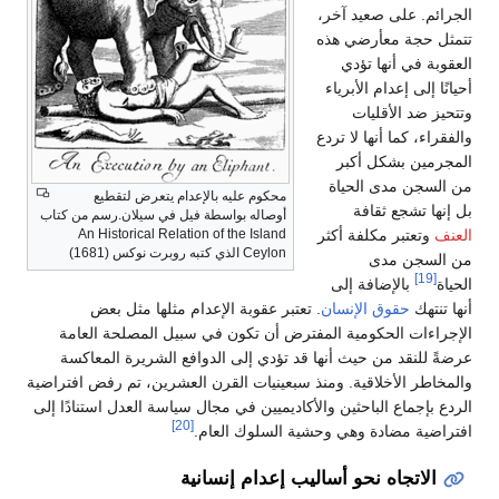
الجرائم. على صعيد آخر،
تتمثل حجة معأرضي هذه
العقوبة في أنها تؤدي
أحيانًا إلى إعدام الأبرياء
وتتحيز ضد الأقليات
والفقراء، كما أنها لا تردع
المجرمين بشكل أكبر
من السجن مدى الحياة
محكوم عليه بالإعدام يتعرض لتقطيع
بل إنها تشجع ثقافة
أوصاله بواسطة فيل في سيلان.رسم من كتاب
العنف
وتعتبر مكلفة أكثر
An Historical Relation of the Island
Ceylon الذي كتبه روبرت نوكس (1681)
من السجن مدى
[19]
الحياة
بالإضافة إلى
أنها تنتهك
حقوق الإنسان
. تعتبر عقوبة الإعدام مثلها مثل بعض
الإجراءات الحكومية المفترض أن تكون في سبيل المصلحة العامة
عرضةً للنقد من حيث أنها قد تؤدي إلى الدوافع الشريرة المعاكسة
والمخاطر الأخلاقية. ومنذ سبعينيات القرن العشرين، تم رفض افتراضية
الردع بإجماع الباحثين والأكاديميين في مجال سياسة العدل استنادًا إلى
[20]
افتراضية مضادة وهي وحشية السلوك العام.
الاتجاه نحو أساليب إعدام إنسانية