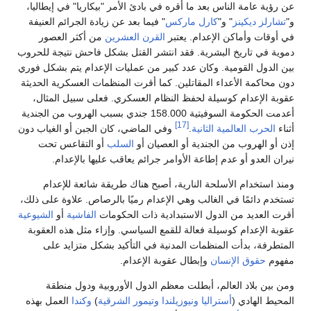
عن رؤية عامة الناس بعد ما أقره في بادئ الأمر "بيكاريا" في إيطاليا،
و"
تشارلز ديكينز
" و"
كارل ماركس
" فيما بعد عن زيادة الجرائم العنيفة
في أوقات وأماكن الإعدام. يعتبر
القرن العشرين
من أكثر العصور
دموية في تاريخ البشرية. فقد انتشر القتل بشكل فاحش نتيجة للحروب
بين الدول القومية. وكان عدد كبير من عمليات الإعدام يتم بشكل فوري
دون محاكمة الأعداء المقاتلين. كما أقرت المنظمات العسكرية الحديثة
عقوبة الإعدام كوسيلة لحفظ النظام العسكري. فعلى سبيل المثال،
أعدمت الحكومة السوفيتية 158.000 جندي بسبب الهروب من الجندية
[17]
أثناء
الحرب العالمية الثانية
.
وفي الماضي، كان الجبن أو الغياب دون
إذن أو الهروب من الجندية أو العصيان أو
السلب
أو التقاعس تحت
نيران العدو أو عدم إطاعة الأوامر جرائم يعاقب عليها بالإعدام.
ومنذ استخدام الأسلحة النارية، أصبح هناك طريقة شائعة للإعدام
تستخدم دائمًا في الغالب وهي الإعدام رميًا بالرصاص. علاوة على ذلك،
أقرت العديد من الدول الاستبدادية ذات الحكومات
الفاشية
أو
الشيوعية
عقوبة الإعدام كوسيلة فعالة للقمع السياسي. وإزاء مثل هذه العقوبة
المتطرفة، بدأت المنظمات المدنية في التأكيد بشكل متزايد على
مفهوم
حقوق الإنسان
وإبطال عقوبة الإعدام.
ومن بين بلاد العالم، أبطلت معظم الدول الأوروبية ودول منطقة
المحيط الهادي (
أستراليا
ونيوزيلندا
وتيمور الشرقية
)
وكندا
العمل بهذه