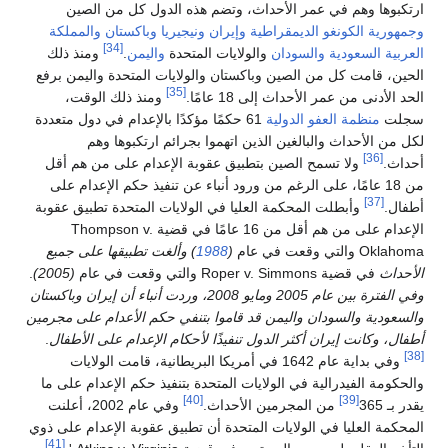
ارتكبوها وهم في عمر الأحداث، وتضم هذه الدول كل من الصين
وجمهورية الكونغو الديمقراطية
وإيران
ونيجيريا
وباكستان
والمملكة
[34]
العربية السعودية
والسودان
والولايات المتحدة
واليمن
.
ومنذ ذلك
الحين، قامت كل من الصين وباكستان والولايات المتحدة واليمن برفع
[35]
الحد الأدنى من عمر الأحداث إلى 18 عامًا.
ومنذ ذلك الوقت،
سجلت
منظمة العفو الدولية
61 حكمًا مؤكدًا بالإعدام في دول متعددة
لكل من الأحداث والبالغين الذين اتهموا بجرائم ارتكبوها وهم
[36]
أحداث.
ولا تسمح الصين بتطبيق عقوبة الإعدام على من هم أقل
من 18 عامًا، على الرغم من ورود أنباء عن تنفيذ حكم الإعدام على
[37]
أطفال.
وأبطلت المحكمة العليا في الولايات المتحدة تطبيق عقوبة
الإعدام على من هم أقل من 16 عامًا في قضية Thompson v.
Oklahoma والتي وقعت في عام
(
1988
) وألغت تطبيقها على جميع
الأحداث
في قضية Roper v. Simmons والتي وقعت في عام
(2005)
.
وفي الفترة بين عام 2005 ومايو 2008، وردت أنباء أن إيران وباكستان
والسعودية والسودان واليمن قد قاموا بتنفي حكم الأعدام على مجرمين
أطفال، وكانت إيران أكثر الدول تنفيذًا لأحكام الإعدام على الأطفال
.
[38]
وفي بداية عام 1642 في أمريكا البريطانية، قامت الولايات
والحكومة الفيدرالية في الولايات المتحدة بتنفيذ حكم الإعدام على ما
[40]
[39]
يقدر بـ 365
من المجرمين الأحداث.
وفي عام 2002، أعلنت
المحكمة العليا في الولايات المتحدة أن تطبيق عقوبة الإعدام على ذوي
[41]