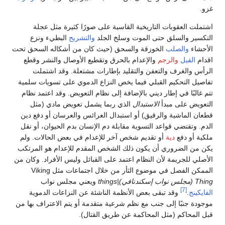
غزو.
اشتملت العقوبات التاريخية القاسية على صورًا كثيرة مثل عجلة
التكسير والسلق حتى الموت وسلخ الجلد
والتشريح
البطيء ونزع
الأحشاء
والصلب
الخوزقة والسحق (حيث كان من أشكاله السحق تحت
اقدام
الفيل
والرجم
والإعدام بالحرق وتقطيع الأوصال والنشر وقطع
الرأس والغرف والتعفن والتقليد بإطارات مشتعلة. وقد اشتملت
تفاصيل التحكيم القبلي فيما يخص النزاع الدموي على تسويات سلمية
تتم غالبًا في إطار ديني بالإضافة إلى نظام التعويض. وقد اعتمد نظام
التعويض على مبدأ
الاستبدال
الذي ربما يشمل تعويض مادي (مثل
قطعان الماشية والرقيق) أو استبدال العرائس والعرسان أو دفع دين
الدم. وتقتضي قواعد التسوية مقابلة دم الإنسان بدم الحيوان، أو نقل
ملكية أو دفع
دية
أو تقديم شخص آخر للإعدام في بعض الحالات. ولم
يكن من الضروري أن يكون ذلك الشخص المقدم للإعدام هو المرتكب
الأصلي للجريمة لأن النظام اعتمد على القبائل وليس الأفراد. وكان من
الممكن الفصل في موضوع الثأر من خلال اجتماعات مثل Viking
Thing (مجلس نواب إسكندنافي)|things
ويعني مجلس نواب
[7]
الفايكينج
.
وقد تبقى بعض الأنظمة الناشئة عن النزاعات الدموية
موجودة جنبًا إلى جنب مع نظم شرعية متقدمة أو يتم الاعتراف بها من
قبل المحاكم (مثل المحاكمة عن طريق القتال).