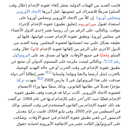
قامت العديد من الهيئات الدولية بجعل إلغاء عقوبة الإعدام (خلال وقت
السلم) شرطًا للاشتراك في عضويتها، لعل أبرزها
الاتحاد الأوروبي
ومجلس أوروبا
. إن كلاً من الاتحاد الأوروبي ومجلس أوروبا على
استعداد لقبول
موراتوريوم
(تعليق تطبيق) عقوبة الإعدام كإجراء
مؤقت. وبالتالي، على الرغم من أن روسيا تعتبر إحدى الدول الأعضاء
في مجلس أوروبا، وتطبق عقوبة الإعدام حسب قوانينها، فإنها لم
تطبقه بشكل علني منذ انضمامها لعضوية المجلس. وثمة العديد من
الدول الأخرى على الرغم من إلغائها عقوبة الإعدام
قانونًا
خلال وقت
السلم
وفعليًا
في جميع الأوقات، فإنها لم تصدق بعد على
البروتوكول
رقم 13
، وبالتالي ليست ملزمة على المستوى الدولي أن تمتنع عن
تطبيق عقوبة الإعدام في وقت الحرب أو في حالة التهديد الوشيك
[61]
بالحرب (مثل أرمينيا ولاتفيا وبولندا وإسبانيا
تعتبر إيطاليا آخر دولة
[62]
صدقت على هذا البروتوكول في 3 مارس 2009.
شهدت
تركيا
مؤخرًا تعديلاً في نظامها القانوني، وذلك سعيًا منها وراء الانضمام
لعضوية الاتحاد الأوروبي. كانت تركيا قد فرضت
وقف تطبيق عقوبة
الإعدام فعليًا حيث كان آخر حكم بالإعدام لديها في عام
1984.
ثم ألغت
بعد ذلك عقوبة الإعدام من القانون المستخدم في وقت السلم، وذلك
في أغسطس من عام 2000. وفي مايو 2004، قامت تركيا بتعديل
الدستور كي تلغي تطبيق عقوبة الإعدام في جميع الأوقات.
وصدّقت
على البروتوكول الثالث عشر من الاتفاقية الأوروبية لحماية حقوق