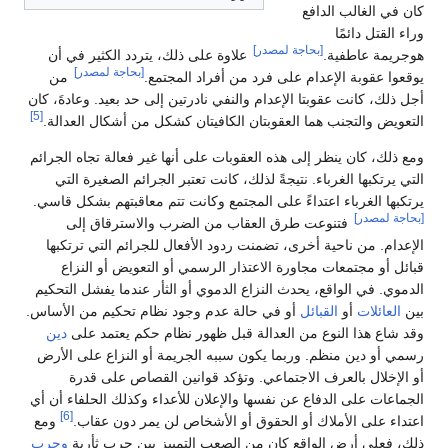
كان في الغالب الدافع
وراء القتل دائمًا
[بحاجة لمصدر]
هوجريمة عاطفية.
علاوة على ذلك، يتردد الكثير في أن
[بحاجة لمصدر]
يوقعوا عقوبة الإعدام على فرد من أفراد المجتمع.
من
أجل ذلك، كانت عقوبتا الإعدام والنفي نادرتين إلى حد بعيد. وعادةَ، كان
[5]
التعويض والتجنب هما العقوبتان الكافيتان كشكل من أشكال العدالة.
ومع ذلك، كان ينظر إلى هذه العقوبات على أنها غير فعالة تجاه الجرائم
التي يرتكبها الغرباء. نتيجةً لذلك، كانت تعتبر الجرائم الصغيرة التي
يرتكبها الغرباء اعتداءً على المجتمع وكانت تتم معاقبتهم بشكل قاسي.
[بحاجة لمصدر]
فتنوعت طرق العقاب من الضرب والاسترقاق إلى
الإعدام. من ناحية أخرى، تضمنت ردود الأفعال للجرائم التي ترتكبها
قبائل أو مجتمعات مجاورة الاعتذار الرسمي أو التعويض أو النزاع
الدموي. في الواقع، يحدث النزاع الدموي أو الثأر عندما يفشل التحكيم
بين
العائلات
أو
القبائل
أو في حالة عدم وجود نظام تحكيم من الأساس.
وقد شاع هذا النوع من العدالة قبل ظهور نظام حكم يعتمد على
دين
رسمي أو دين منظم. وربما يكون سببه الجريمة أو النزاع على الأرض
أو الإخلال بالعرف الاجتماعي. وتؤكد قوانين القصاص على قدرة
الجماعات على الدفاع عن نفسها والإعلان للأعداء وكذلك الحلفاء أن أي
[6]
اعتداء على الأملاك أو الحقوق أو الأشخاص لن يمر دون عقاب.
ومع
ذلك، فعلى أرض الواقع كان من الصعب التمييز بين حرب ثأرية
وحرب