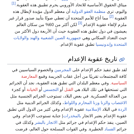
[1]
ميثاق الحقوق الأساسية للاتحاد الأوروبي يحرم تطبيق هذه العقوبة.
واليوم، ترى
منظمة العفو الدولية
أن معظم الدول مؤيدة لإبطال هذه
[2]
العقوبة
مما أتاح للأمم المتحدة أن تعطي صوتًا بتأييد صدور قرار غير
[3]
ملزم لإلغاء عقوبة الإعدام.
لكن أكثر من 60% من سكان العالم
يعيشون في دول تطبق هذه العقوبة حيث أن الأربعة دول الأكثر من
حيث التعداد السكاني وهي
جمهورية الصين الشعبية
والهند
والولايات
المتحدة
وإندونيسيا
تطبق عقوبة الإعدام.
تاريخ عقوبة الإعدام
لقد طبق تنفيذ حكم الإعدام على
المجرمين
والخصوم السياسيين في
كافة المجتمعات تقريبًا من أجل عقاب الجريمة وقمع
المعارضة
السياسية
. وفي معظم البلدان التي تطبق هذه العقوبة، نجد أن الجرائم
التي تستحقها في تلك البلاد هي
القتل
أو
التجسس
أو
الخيانة
أو كجزء
من العدالة العسكرية. في بعض البلاد، تستوجب الجرائم الجنسية مثل
الاغتصاب
والزنا
وزنا المحارم
واللواط
، وكذلك الجرائم الدينية مثل
الردة
في البلاد
الإسلامية
عقوبة الإعدام.وفي كثير من الدول التي تطبق
عقوبة الإعدام يعتبر الاتجار
بالمخدرات
| جناية تستوجب الإعدام. وفي
الصين، ينفذ حكم الإعدام في جرائم مثل
الاتجار بالبشر
وكذلك في
جرائم
الفساد
الخطيرة. وفي القوات المسلحة حول العالم، فرضت