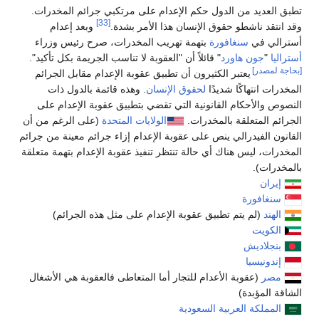
تطبق العديد من الدول حكم الإعدام على مرتكبي جرائم المخدرات.
[33]
وقد انتقد ناشطو حقوق الإنسان هذا الأمر بشدة.
وبعد إعدام
أسترالي في
سنغافورة
بتهمة تهريب المخدرات، صرح رئيس وزراء
أستراليا
"
جون هاورد
" قائلاً أن "العقوبة لا تناسب الجريمة بكل تأكيد".
[بحاجة لمصدر]
يعتبر الكثيرون أن تطبيق عقوبة الإعدام مقابل الجرائم
المخدرات انتهاكًا شديدًا
لحقوق الإنسان
. وهذه قائمة بالدول ذات
النصوص والأحكام القانونية التي تقضي بتطبيق عقوبة الإعدام على
الجرائم المتعلقة بالمخدرات.
الولايات المتحدة
(على الرغم من أن
القانون الفيدرالي ينص على عقوبة الإعدام إزاء جرائم معينة من جرائم
المخدرات، ليس هناك أي حالة تنتظر تنفيذ عقوبة الإعدام بتهمة متعلقة
بالمخدرات).
إيران
سنغافورة
الهند
(لم يتم تطبيق عقوبة الإعدام على مثل هذه الجرائم)
الكويت
بنجلاديش
إندونيسيا
مصر
(عقوبة الأعدام للتجار أما المتعاطى فالعقوبة هي الأشغال
الشاقة المؤبدة)
المملكة العربية السعودية