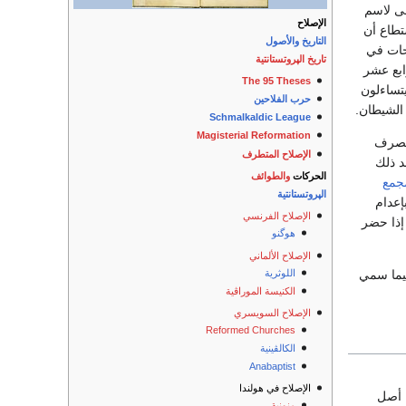
لى لاسم
الإصلاح
، واستطاع أن
التاريخ والأصول
احات في
تاريخ الپروتستانتية
ابع عشر
The 95 Theses
يتساءلون
حرب الفلاحين
الشيطان.
Schmalkaldic League
Magisterial Reformation
لتصرف
الإصلاح المتطرف
د ذلك
الحركات
والطوائف
جمع
الپروتستانتية
إعدام
الإصلاح الفرنسي
إذا حضر
هوگنو
الإصلاح الألماني
اللوثرية
فيما سمي
الكنيسة الموراڤية
الإصلاح السويسري
Reformed Churches
الكالڤينية
Anabaptist
الإصلاح في هولندا
 أصل
منونية