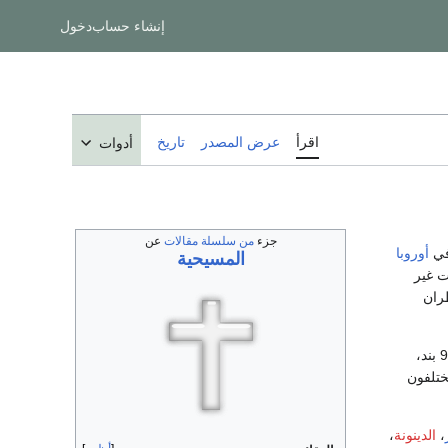
إنشاء حساب
دخول
اقرأ
عرض المصدر
تاريخ
أدوات
جزء
من سلسلة مقالات
عن
ي
أوروبا
المسيحية
ت غير
طران
وقد شرحها في 95 بند،
ختلفون
،
الدينونة
،