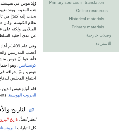
Primary sources in translation
وُلِدَ هوس في هسِينيك
Online resources
يجذب إليه كثيرًا من ت
Historical materials
نظام الكنيسة. وكان ه
Primary materials
الميلادي. ولكنه على
وصلات خارجية
عن مدى أحقية السلطة 
للاستزادة
وفي عام 1409م أعاد ملك بوهيميا
أغضب المدرسين والطلب
فأشاعوا أنّ هوس منشق عن الع
كونستانس
، وهو اجتم
هوس، وتمّ إحراقه في 
اجتماع المجلس للدفا
قام أتباع هوس الذين 
الحروب الهوسية
. announcements.
التاريخ وال
انظر أيضاً:
تاريخ الپروت
كل التيارات
البروتستان