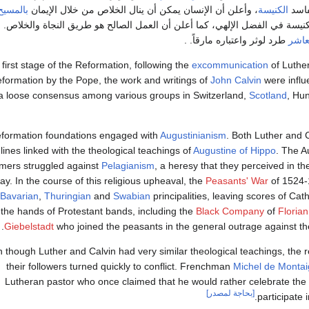
فاسد
الكنيسة
، وأعلن أن الإنسان يمكن أن ينال الخلاص من خلال الإيمان
بالمسيح
لكنيسة في الفضل الإلهي، كما أعلن أن العمل الصالح هو طريق النجاة والخلاص. و
لعاشر
طرد لوثر واعتباره مارقاً. .
s first stage of the Reformation, following the
excommunication
of Luthe
eformation by the Pope, the work and writings of
John Calvin
were influe
a loose consensus among various groups in Switzerland,
Scotland
, Hu
formation foundations engaged with
Augustinianism
. Both Luther and 
lines linked with the theological teachings of
Augustine of Hippo
. The A
mers struggled against
Pelagianism
, a heresy that they perceived in th
day. In the course of this religious upheaval, the
Peasants' War
of 1524-
Bavarian
,
Thuringian
and
Swabian
principalities, leaving scores of Cat
the hands of Protestant bands, including the
Black Company
of
Florian
Giebelstadt
who joined the peasants in the general outrage against the
 though Luther and Calvin had very similar theological teachings, the 
their followers turned quickly to conflict. Frenchman
Michel de Monta
Lutheran pastor who once claimed that he would rather celebrate th
[بحاجة لمصدر]
participate i