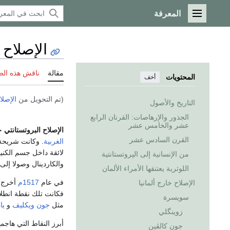
المعرفة
القائمة الرئيسية
الإصلاح 
مقالة
ناقش هذه ال
المحتويات
أخف
(تم التحويل من
الإصلا
التاريخ والأصول
الجذور والإرهاصات: القرنان الرابع
عشر والخامس عشر
الإصلاح البروتستانتي
حر
القرن السادس عشر
الغربية
. وكانت شريحة 
لائقة داخل جسم الكني
من الإنسانية إلى الپروتستانتية
والكاردينال وصولا إلى
اللوثرية يعتنقها الأمراء الألمان
في عام
1517م
أخرج إ
الإصلاح خارج ألمانيا
فكانت تلك نقطة انطلا
سويسرة
مثل
جون ويكليف
و
يا
زوينگلي
أبرز النقاط التي هاجم
جون كالڤين