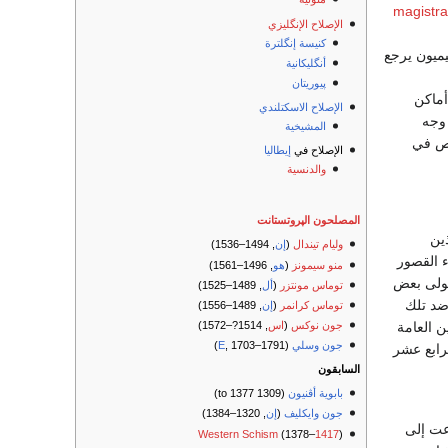
magistra
الإصلاح الإنگليزي
كنيسة إنگلترة
يميون يرجع
أنگليكانية
پيوريتان
أماكن
الإصلاح الاسكتلندي
 وجه
المشيخية
خص في
الإصلاح في
إيطاليا
والدنسية
المصلحون الپروتستانت
ذين
وليام تيندال
(
إن
, 1494–1536)
ء القصور
منو سيمونز
(
هو
, 1496–1561)
 تولى بعض
توماس مونتزر
(
أل
, 1489–1525)
ضد تلك
توماس كرانمر
(
إن
, 1489–1556)
جون نوكس
(
اس
, 1514?–1572)
ن العامة
جون وسلي
(
, 1703–1791)
E
لرابع عشر
السابقون
بابوية أڤنيون
(1309 to 1377)
جون وايكليف
(
إن
, 1320–1384)
عت إلى
Western Schism
(1378–
1417
)