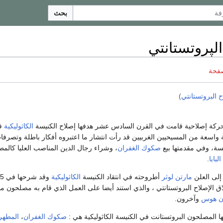
بحث
الپروتستانتي
صفحة
ح البروتستانتي
)
كة إصلاحية قامت في القرن السادس عشر هدفها إصلاح الكنيسة
الكاثوليكية
ف
واسعة من المسيحيين الغربيين قد رأت انتشار ما اعتبروه أفكار باطلة وتصرفا
سة، وفي مقدمتها بيع
صكوك الغفران
، وشراء رجال الدين المناصب العليا كالم
البابا
.
لى العلن
مارتن لوثر
أطروحته في انتقاد الكنيسة
الكاثوليكية
ق الإصلاح البروتستانتي ، والذي استند أيضا على العمل الذي قام به مصلحون م
ن هوس
وآخرون.
ها المصلحون البروتستانت في الكنيسة الكاثوليكية هي :
صكوك الغفران
،
المطهر