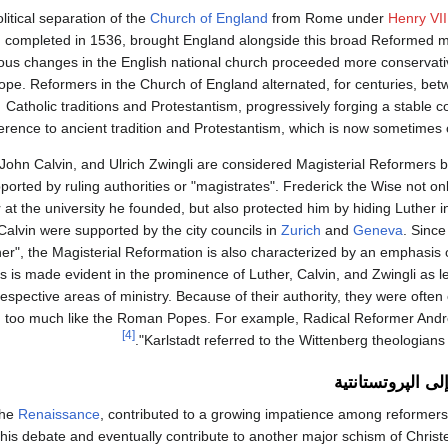
litical separation of the
Church of England
from Rome under
Henry VII
 completed in 1536, brought England alongside this broad Reformed
ious changes in the English national church proceeded more conservat
ope. Reformers in the Church of England alternated, for centuries, be
Catholic traditions and Protestantism, progressively forging a stabl
rence to ancient tradition and Protestantism, which is now sometimes 
 John Calvin, and Ulrich Zwingli are considered Magisterial Reformers 
ted by ruling authorities or "magistrates". Frederick the Wise not on
at the university he founded, but also protected him by hiding Luther i
Calvin were supported by the city councils in
Zurich
and
Geneva
. Since
r", the Magisterial Reformation is also characterized by an emphasis o
is is made evident in the prominence of Luther, Calvin, and Zwingli as l
spective areas of ministry. Because of their authority, they were often 
 too much like the Roman Popes. For example, Radical Reformer And
[4]
Karlstadt referred to the Wittenberg theologians 
لى الپروتستانتية
the
Renaissance
, contributed to a growing impatience among reformer
this debate and eventually contribute to another major schism of Christ