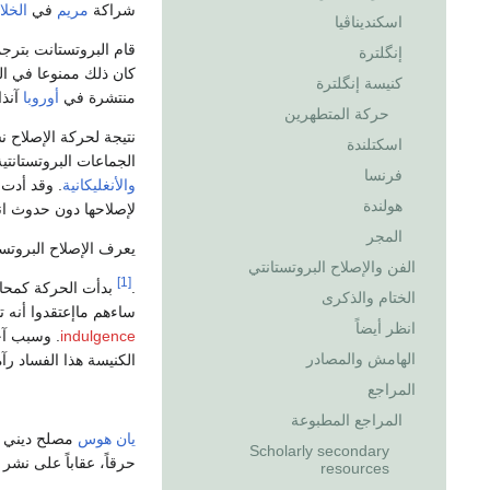
شراكة
مريم
في
الخل
اسكنديناڤيا
قام البروتستانت بترج
إنگلترة
كان ذلك ممنوعا في ا
كنيسة إنگلترة
منتشرة في
أوروبا
آنذا
حركة المتطهرين
نتيجة لحركة الإصلاح
اسكتلندة
الجماعات البروتستانتي
فرنسا
والأنغليكانية
. وقد أدت 
هولندة
لإصلاحها دون حدوث ان
المجر
يعرف الإصلاح البروتستا
الفن والإصلاح البروتستانتي
[1]
.
بدأت الحركة كمحاول
الختام والذكرى
ساءهم ماإعتقدوا أنه
انظر أيضاً
indulgence
. وسبب آخر
الهامش والمصادر
الكنيسة هذا الفساد رآ
المراجع
المراجع المطبوعة
يان هوس
مصلح ديني بوه
Scholarly secondary
حرقاً، عقاباً على نشر 
resources