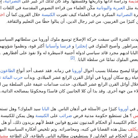
ديمة
ودراسة آدابها وتاريخها وفلسفتها. وقد كان لذلك أثر كبير على
النصرانية
، إ
يمة مثل
العبرية
واليونانية
مكّن العلماء من قراءة النصوص المقدسة في اللغات ال
ترة
النصرانية
المبكرة عرف العلماء كيف تغيرت
الكنيسة
خلال القرون.كما أن
اخت
ثيرًا من الغربيين، من غير رجال الدين، أن ينالوا حظًا من التعليم والثقافة.
دت الفترة التي سبقت حركة الإصلاح توسيع ملوك أوروبا من سلطاتهم السياسي
مبراطور. وأصبح الملوك في
إنجلترا
و
فرنسا
وأسبانيا
أكثر قوة، ونظموا شؤونهم ا
لبابا لديهم مجرد قائد سياسي لدولة أجنبية لاسيطرة له ولا نفوذ على أقطارهم. و
[2]
ض الملوك تمامًا عن سلطة البابا. .
عًا ليصبح مصلحًا بسبب أحوال
أوروبا
في زمانه. فقد عصف أحد أنواع
الطاعون
,
ة ربع سكان أوروبا في أوائل القرن الرابع عشر الميلادي. وبدأت
حرب المائة ع
133م، وخلال أوائل القرن الرابع عشر الميلادي، حدثت صدامات عنيفة على السلطة بين 
 من جهة أخرى. وقد بدا أن كلا الجانبين كان فاسدًا ومحكومًا بمصالحه الذاتية، ولم ي
ل في
أوروبا
كثيرًا من الأسئلة في أذهان الناس. هل
البابا
سيد الملوك؟ وهل تستط
س
؟ هل تستطيع حكومة مدنية فرض
ضرائب
على
الكنيسة
وهل يمكن للكنيسة
كام الكنيسة أو الحكام المدنيون تشريع قوانين فقط لأنهم يريدون ذلك، أو هل
يكلف
بمثل هذه القضايا في كتبه، ومحاضراته. وتم تلخيص أفكاره السياسية المه
أن الحكام غير العادلين لا يستطيعون مطالبة الناس بالطاعة، لأن الطاعة
مشيئة