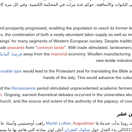
 البابوات والأساقفة، حوكم عدة مرات في المحكمة الكنسية. وفي كل مرة كانت 
d prosperity progressed, enabling the population to reach its former lev
s, the combination of both a newly-abundant labor supply as well as im
sings' for many segments of Western European society. Despite traditio
lude
peasants
from "
common lands
". With trade stimulated, landowner
economy. Woollen manufacturing 
manorial
away from the
فرنسا
,
ألمانيا
new textile industr
ovable type
would lead to the Protestant zeal for translating the Bible an
hands of the laity. This would advance the culture
of the
Renaissance
period stimulated unprecedented academic ferment
m
. Ongoing, earnest theoretical debates occurred in the universities abo
church, and the source and extent of the authority of the papacy, of coun
س عشر
د روما بدأت عندمادعا
Augustinian
,
Martin Luther
راهب أوجستيني وأستاذ جا
صكوك الغفران
.أعلن لوثر مبادئه التي هاجم بها ما يس