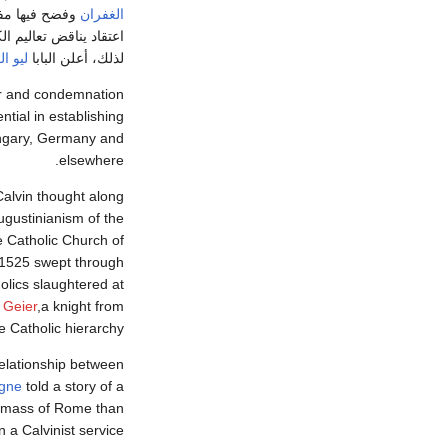
الغفران
وفضح فيها م
اعتقاد يناقض تعاليم ا
لذلك، أعلن البابا
ليو ا
r and condemnation
ntial in establishing
ngary, Germany and
elsewhere.
Calvin thought along
ugustinianism of the
e Catholic Church of
1525 swept through
holics slaughtered at
 Geier
,a knight from
 Catholic hierarchy.
relationship between
igne
told a story of a
e mass of Rome than
n a Calvinist service.