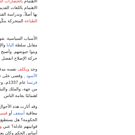
الاهتمام
بالحضارات الق
الاهتمام باللغات القد
بها أصلاً، وبدراسة الف
الطباعة
المتحركة مكّن ك
الأسباب السياسية. شه
مقابل سلطة
البابا
والإ
وبنوا جيوشهم. وأصبح ا
حركة الإصلاح انفصل بع
وجد
ويكلف
نفسه مدفو
الأسود
, وقضى على حيا
فرنسا
عام 7
من جهة، والملك والنبلاء
اهتمامًا بعامة الناس.
وقد أثارت هذه الأحوا
معاقبة
أسقف
أو
قسي
الحكومة؟ هل يستطيع ح
قوانينهم عادلة؟ عني
و
أساس الحكم وكان يعني 