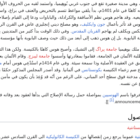
، وهي مدينة صغيرة تقع في جنوب غربي بُوهِيميا، واستمد لقبه من الحروف الأو
هذه المدينة. وبعد تعيينه كاهنًا في عام 1401م، بدأ يلقي مواعظ تتسم بالتحريض والعنف في براغ
ابعيه. وقد هاجم هوس نظم الأساقفة والكرادلة، والباباوات ودعا إلى القيام بإصل
وس قد تأثر بأعمال
جون وايكليف
، وهو مصلح ديني إنجليزي عاش في القرن الر
 عكس ويكلف لم يهاجم
القربان المقدس
. وفي ذلك الوقت بدأ كثير من المتدينين 
البابوية. بل إن هوس ذهب إلى أبعد من ذلك حيث وصف البابوية بأنها مؤسسة 
جامعة پراگ
إلى التشيك، وأصبح هوس كاهنًا بالكنيسة. ولكن هذا ا
ة الألمان في الجامعة، فقاموا بمغادرتها وأسسوا
جامعة ليبزج
. وقام الألمان بع
قيدة الأصلية وذا سمعة سيئة. وفي عام 1414م استُدْعِي هوس أمام
م
اع ضم زعماء الكنيسة
بكونستانس
في ألمانيا. وقد أصدر المجلس المذكور حكمًا ب
مدخنة فوق سطح أحد المباني، على الرغم من أنّه قد وُعِدَ بأن يكون في مأمن 
ع عن نفسه.
عرفوا باسم
الهوسيين
بمواصلة حمل رسالة الإصلاح التي بدأها لعقود بعد وفاته 
[1]
]].
أصول
ستانتية
تية
عموما يرجع زمن إنقصالها من
الكنيسة
الكاثوليكية
الى القرن السادس عشر.