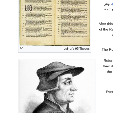
، وهو
نتيجة
After thi
of the R
Luther's 95 Theses
The Re
Refor
their 
the
Even