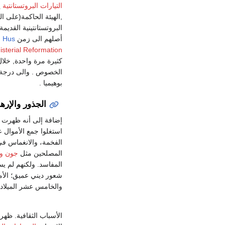
التيارات البروتستانتية
ي
,الهيئة الحاكمة(على
البروتستانتينية القديم
أصلهم الى زمن
n Hus
sterial Reformation
كثيرة مرة واحدة, خلا
الخصوص . والى درجة م
بوهيميا .
الجذور والإر
إضافة إلى أنه ظهرت 
استغلوا جمع الأموال 
الفخمة، والانغماس في
المصلحين مثل
جون و
المفاسد. ولكنهم لم يست
شعور ديني عميق؛ الأمر 
والخامس عشر الميلادي
الأسباب الثقافية. ظهر