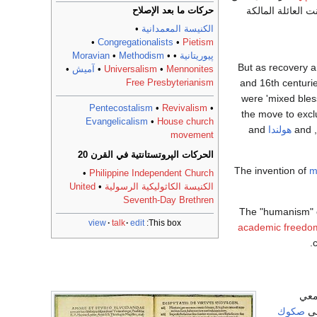
حركات ما بعد الإصلاح
العائلة المالكة
الكنيسة المعمدانية
•
•
Congregationalists
•
Pietism
پيوريتانية
•
•
Methodism
•
Moravian
But as recovery an
Mennonites
•
Universalism
•
آميش
•
Free Presbyterianism
and 16th centurie
were 'mixed bles
Pentecostalism
•
Revivalism
•
the move to exc
Evangelicalism
•
House church
, and
هولندا
and
movement
الحركات الپروتستانتية في القرن 20
The invention of
m
•
Philippine Independent Church
الكنيسة الكاثوليكية الرسولية
•
United
Seventh-Day Brethren
The "humanism" 
view
talk
edit
This box:
academic freedo
معي
مى
صكوك