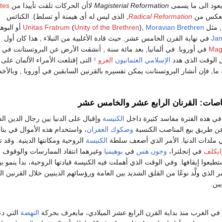
عود الى ما يسمى
Magisterial Reformation
لاأن الحركات تلقت تأييدا من
tes
 العكس من
Radical Reformation
, الذى ليس له أى هيمنة أو تسلط). الكنائس
ة, مثل
Moravian Brethren
),
Unity of the Brethren
(
Unitas Fratrum
أو البوه
Ja
في نهاية القرن الخامس عشر. حيث قادة الأغلبية من النبلاء , هذا كان أول
Magi
في أوروبا. في ألمانيا, بعد مائة سنة , أنشقت الأرض عن البروتستانت في 
ل الوقت الذى هدد
الإسلامي
العثمانيون
الغزو
¹
التى إقتلعت الأمراء الألمان على
ا, فإن أنشار البروتستانت يمكن تفسيره بالقرنين السابقين في أوروبا , وبالأ
هاصات: القرنان الرابع عشر والخامس عشر
في هذه الفترة مفاسد كثيرة داخل
الكنيسة
وإقبال على الدنيا بين رجال الدين ال
عن طريق بيع المناصب الكنسية
وصكوك الغفران
، واستخدام هذه الأموال في بنا
 ملذات الدنيا. الأمر الذي أضعف سلطة
الكنيسة
الروحية ومكانتها الدينية. وقد
ايكلف
في إنجلترا،
وجون هس
في
بوهيميا
وغيرهما انتقاد الممارسات والوقوف 
طيعوا إيقافها. وفي الوقت الذي أهملت فيه الكنيسة قيادتها الروحية، بدأ ينمو بي
الذي ولَّد نوعًا من القلق الشديد بين العامة ورؤسائهم الدينيين خلال القرنين ا
ين.
 في الغرب منذ بداية القرن الرابع عشر الميلادي، مايعرف بحركة
النهضة
التي د