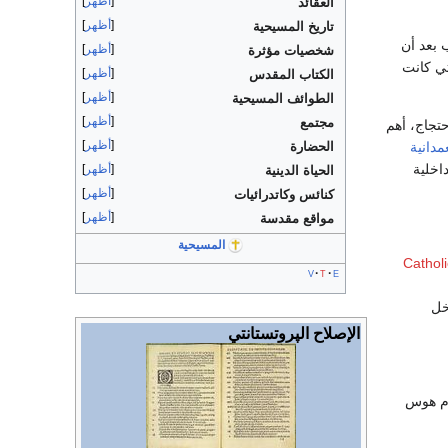
أظهر
العقائد
أظهر
تاريخ المسيحية
 بعد أن
أظهر
شخصيات مؤثرة
تي كانت
أظهر
الكتاب المقدس
أظهر
الطوائف المسيحية
أظهر
مجتمع
حتجاج، أهم
أظهر
مدانية
الحضارة
اخلية
أظهر
الحياة الدينية
أظهر
كنائس وكاتدرائيات
أظهر
مواقع مقدسة
المسيحية
v
t
e
خل
الإصلاح الپروتستانتي
دِم هوس