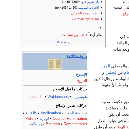
ذ إن
يان هوس
(
بو
, ~1369–1415)
تي كتبت
الحروب الهوسية
(1420 to ~1434)
راع
عصر النهضة الشمالي
German mysticism
انظر أيضاً
قالب:پروتستانت
ة في
ع
ن
ت
لمالية،
•
•
بعد بداية
پروتستانتية
 والمسمَّى
الموت
ام
بين
إنجلترا
و
الإصلاح
البابوات، ورجال الدين
التاريخ
ُبْدِ أيٌّ منهما
حركات ما قبل الإصلاح
هوسيون
•
Waldensians
•
Lollards
يع حكومة مدنية
حركات عصر الإصلاح
 طلب مساعدة
تجديدية العماد
•
Anglicanism
•
كالڤينية
•
 يجب أن تكون
Counter-Reformation
•
لوثرية
•
Polish
مة في عبارة العدل
Remonstrants
•
Brethren
•
زوينگلية
 إلهية
. وبعد أن طبق