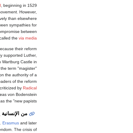
I
, beginning in 1529
 movement. However,
ively than elsewhere
tween sympathies for
e compromise between
called the
via media
because their reform
ly supported Luther,
n Wartburg Castle in
 the term "magister"
n the authority of a
eaders of the reform
criticized by
Radical
reas von Bodenstein
as the "new papists".
من الإنسانية إ
s.
Erasmus
and later
endom. The crisis of