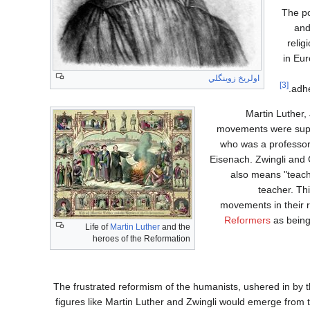
The po
and
relig
in Eur
اولريخ زوينگلي
[3]
.
adhe
Martin Luther,
movements were suppor
who was a professor 
Eisenach. Zwingli and 
also means "teache
teacher. Th
movements in their re
Reformers
as being
Life of
Martin Luther
and the
heroes of the Reformation
The frustrated reformism of the humanists, ushered in by 
figures like Martin Luther and Zwingli would emerge from 