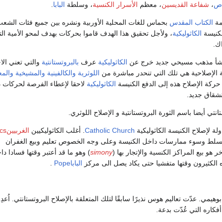
اص
،
شفاعة القديسين
، معظم
الأسرار الكنسية
، وسلطة
البابا
.
مة
الكتاب المقدس
بحماس للغات المحلية الأوربية ونشره بين جميع فئات الشعب
لكنيسة
الكاثوليكية
، ولأجل تحقيق هذا الهدف قاموا بحركات بهدف لمحو الأمية ال
ك.
 نشأ مذهب مسيحي جديد خرج عن
الكاثوليكية
عرف
بالبروتستانتية
والتي تعني الا
ة الإصلاحية هي تلك التي تنحدر مباشرة من
اللوثرية
والكالفينية
والمشيخية
والمع
حركة الإصلاح هذه إلى الدفع الكنيسة
الكاثوليكية
لاحقا لإعطاء الفرصة لحركات د
شقاق جديد.
نتي أيضا باسم الثورة البروتستانتية و الإصلاح اللوثري.
ة لإصلاح الكنيسة الكاثوليكية
Catholic Church
. أغلب الكاثوليكيين
الغربيينCatholics
 تسلط وسوء ممارسات داخل الكنيسة وعلى وجه الخصوص تعليم وبيع الغفران
 هو بيع المراكز الكنسية والإتجار بها (
simony
) وهو ما قد أعتبر وقتها فسادا دا
ه الكثيرون وقتها متفشيا حتى يكاد يصل الى مركز
الباباPope
.
يمي. عدّت تعاليم هوس نذيرًا سابقًا لتلك المتعلقة بالإصلاح البروتستانتي. اُع
أفكاره التي عُدّت بدعة.