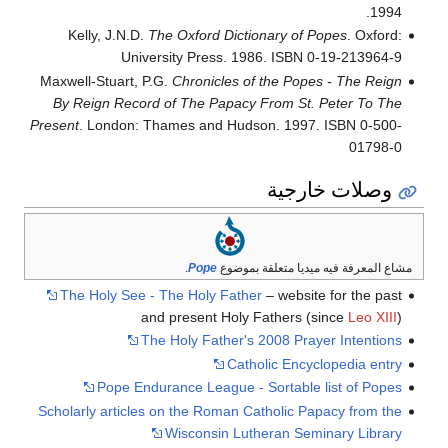
1994.
Kelly, J.N.D.
The Oxford Dictionary of Popes
. Oxford:
University Press. 1986. ISBN 0-19-213964-9
Maxwell-Stuart, P.G.
Chronicles of the Popes - The Reign
By Reign Record of The Papacy From St. Peter To The
Present
. London: Thames and Hudson. 1997. ISBN 0-500-
01798-0
وصلات خارجية
مشاع المعرفة فيه ميديا متعلقة بموضوع
Pope
.
The Holy See - The Holy Father
– website for the past
and present Holy Fathers (since
Leo XIII
)
The Holy Father's 2008 Prayer Intentions
Catholic Encyclopedia entry
Pope Endurance League - Sortable list of Popes
Scholarly articles on the Roman Catholic Papacy from the
Wisconsin Lutheran Seminary Library