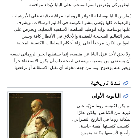
البطريركي ويُعرض اسم المنتخب على البابا لإبداء موافقته.
يُمارس البابا بوساطة الدوائر الرومانية مراقبة دقيقة على الأبرشيات
والرهبنات كلها ويُعنى بنشر الكنيسة في أقاليم الرسالات، ويشرف
عليها بوساطة نوابه لتوطيد السلطة الأسقفية المحلية. ويحرص على
نشر التعاليم الصحيحة للعقيدة والأخلاق في الأقطار كافة ويسن
القوانين لتكون مرجعاً أعلى إزاء أحكام السلطات الكنسية المحلية.
ولا يحق لأحد عزل البابا عن منصبه، إنما يستطيع الحَبر الروماني نفسه
أن يستعفي من منصبه، ويقتضي لصحة ذلك أن يكون الاستعفاء حراً
ويعبر عنه بوضوح. وما من جهة مخولة أن تقبل الاستقالة أو ترفضها.
نبذة تاريخية
البابوية الأولى
لم يكن لكنيسة روما مَزِيّة على
غيرها من الكنائس، ولكن نظرًا
لمكانة روما في التاريخ النصراني،
اكتسبت كنيستها أهمية خاصة،
وأصبح لأسقفها مكانة متميزة.