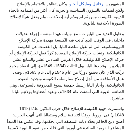
المشهوريْن:
رفائيل
ومايكل أنجلو
. وكان يتظاهر بالاهتمام بالإصلاح.
ولكن اهتمامه بالشؤون السياسية والحرية كان أكثر من اهتمامه بالحياة
الدينية للكنيسة، ومن ثم لم يقدّم أية إصلاحات، ولم يفعل شيئًا لإصلاح
الصورة الأخلاقية للبابوية.
وحاول العديد من البابوات ـ مع نهايات عهد النهضة ـ إجراء تعديلات
داخلية، في الوقت الذي كانت فيه الكنيسة مهددة بحركة الإصلاح
البروتستانتية، التي لم تقبل سلطة البابا، بل انفصلت عن الكنيسة
الكاثوليكية. ونشأت حركة الإصلاح المضادة كردِّ فعلٍ لحركة الإصلاح أو
حركة الإصلاح الكاثوليكية خلال القرنين السادس عشر والسابع عشر
الميلاديين. وقد دعا البابا بول الثالث (1534- 1549م)، إلى انعقاد مجمع
ترنْت الذي كان يجتمع دوريًا من عام 1545م إلى عام 1563م، وفيه،
عمل الأساقفة من أجل إصلاح ممارسات الكنيسة وتجديد العقيدة
الكاثوليكية، وأجاز البابا رسميًا جمعية يسوع المعروفة باليسوعية، وهي
الطائفة الدينية التي أنشئت عام 1534م، وتعهد أعضاؤها بولائهم للبابا
مباشرة.
واستمرت جهود الكنيسة للإصلاح خلال حرب الثلاثين عامًا (1618-
1648م) في أوروبا. ووفقًا لاتفاقية سلام وستفاليا التي أنهت الحرب؛
أصبح دين الحاكم يحدّد ديانة المنطقة التي يحكمها. وقد عكس هذا المبدأ
المشاعر القومية السائدة في أوروبا التي قللت من نفوذ البابوية لاسيما