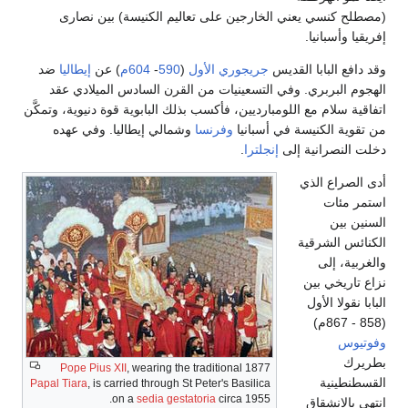
(مصطلح كنسي يعني الخارجين على تعاليم الكنيسة) بين نصارى
إفريقيا وأسبانيا.
وقد دافع البابا القديس
جريجوري الأول
(
590
-
604م
) عن
إيطاليا
ضد
الهجوم البربري. وفي التسعينيات من القرن السادس الميلادي عقد
اتفاقية سلام مع اللومبارديين، فأكسب بذلك البابوية قوة دنيوية، وتمكَّن
من تقوية الكنيسة في أسبانيا
وفرنسا
وشمالي إيطاليا. وفي عهده
دخلت النصرانية إلى
إنجلترا
.
أدى الصراع الذي
استمر مئات
السنين بين
الكنائس الشرقية
والغربية، إلى
نزاع تاريخي بين
البابا نقولا الأول
(858 - 867م)
وفوتيوس
بطريرك
Pope Pius XII
, wearing the traditional 1877
القسطنطينية
Papal Tiara
, is carried through St Peter's Basilica
on a
sedia gestatoria
circa 1955.
انتهى بالانشقاق