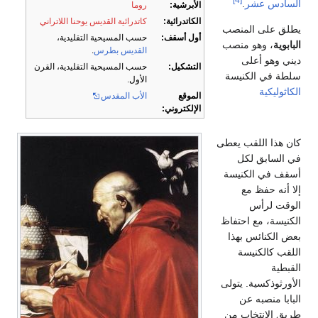
السادس عشر
.
الأبرشية:
روما
الكاتدرائية:
كاتدرائية القديس يوحنا اللاتراني
يطلق على المنصب
أول أسقف:
حسب المسيحية التقليدية،
البابوية
، وهو منصب
القديس بطرس
.
ديني وهو أعلى
التشكيل:
حسب المسيحية التقليدية، القرن
سلطة في الكنيسة
الأول.
الكاثوليكية
الموقع
الأب المقدس
الإلكتروني:
كان هذا اللقب يعطى
في السابق لكل
أسقف في الكنيسة
إلا أنه حفظ مع
الوقت لرأس
الكنيسة، مع احتفاظ
بعض الكنائس بهذا
اللقب كالكنيسة
القبطية
الأورثوذكسية. يتولى
البابا منصبه عن
طريق الانتخاب من