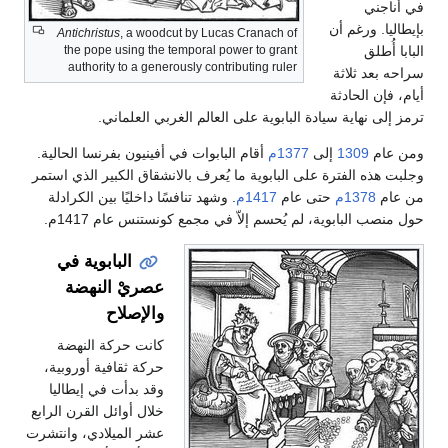
في أناجني
بإيطاليا. ورغم أن
Antichristus
, a woodcut by Lucas Cranach of
البابا أُطلق
the pope using the temporal power to grant
authority to a generously contributing ruler
سراحه بعد ثلاثة
أيام، فإن الحادثة
ترمز إلى نهاية سيادة البابوية على العالم الغربي العلماني.
ومن عام
1309
إلى
1377م
أقام البابوات في أفينيون بفرنسا الحالية.
وجلبت هذه الفترة على البابوية ما يُعرف بالانشقاق الكبير الذي استمر
من عام
1378م
حتى عام
1417م
. وشهد تنافسًا داخليًا بين الكرادلة
حول منصب البابوية، لم يُحسم إلاّ في مجمع كونستنس عام 1417م.
البابوية في
عصريْ النهضة
والإصلاح
كانت حركة النهضة
حركة ثقافية أوروبية،
وقد بدأت في إيطاليا
خلال أوائل القرن الرابع
عشر الميلادي، وانتشرت