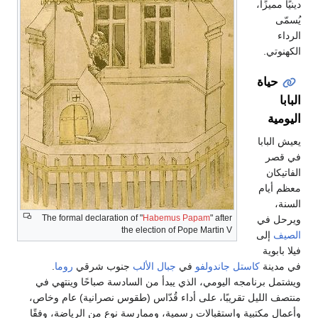
دينيًا مميزًا،
يُسمّى
الرداء
الكهنوتي.
حياة
البابا
اليومية
يعيش البابا
في قصر
الفاتيكان
معظم أيام
السنة،
The formal declaration of "
Habemus Papam
" after
ويرحل في
the election of Pope Martin V
الصيف
إلى
فيلا بابوية
في مدينة
كاستل جاندولفو
في
جبال الألب
جنوب شرقي
روما
.
ويشتمل برنامجه اليومي، الذي يبدأ من السادسة صباحًا وينتهي في
منتصف الليل تقريبًا، على أداء قُدّاس (طقوس نصرانية) عام وخاص،
وأعمال مكتبية واستقبالات رسمية، وممارسة نوع من الرياضة، وفقًا