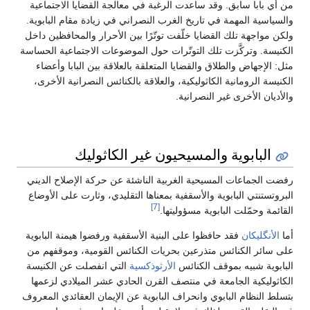
من أي بابا سابق. وقد ساعدت الرغبة في معالجة القضايا الاجتماعية
والسياسية المهمة في تاريخ الغرب النصراني في زيادة مقام البابوية.
ولكن مواجهة تلك القضايا خلّفت توتّرًا بين الأحرار والمحافظين داخل
الكنيسة. وتركَّزت تلك التوتّرات حول الموضوعات الاجتماعية الحساسة
مثل: الإجهاض والطلاق والقضايا المتعلقة بالعلاقة بين البابا وأعضاء
الكنيسة الرومانية الكاثوليكية، والعلاقة بالكنائس النصرانية الأخرى،
والأديان الأخرى غير النصرانية.
البابوية والمسيحيون غير الكاثوليك
رفضت الجماعات المسيحية الغربية الناشئة عن حركة الإصلاح الديني
البروتستنتي البابوية والأسقفية بمعناها التقليدي، وثارت على الأوضاع
[7]
القائمة وحمّلت البابوية مسؤوليتها.
أما
الأنگليكان
فقد حافظوا على البنية الأسقفية ورفضوا هيمنة البابوية
على سائر الكنائس متذرعين بحريات الكنائس القومية، وموقفهم من
البابوية شبيه بموقف الكنائس
الأرثوذكسية
التي انفصلت عن الكنيسة
الكاثوليكية الجامعة في منتصف القرن الحادي عشر الميلادي لزعمها
بتسلط النظام البابوي وانحراف البابوية عن الإيمان العقائدي المعروف