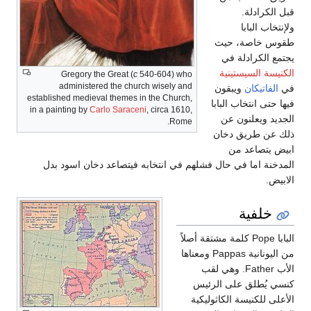
قبل الكرادلة.
ولإنتخاب البابا
طقوس خاصة، حيث
يجتمع الكرادلة في
الكنيسة السيستينية
Gregory the Great (
c
540-604) who
administered the church wisely and
في
الفاتيكان
ويبقون
established medieval themes in the Church,
فيها حتى انتخاب البابا
in a painting by
Carlo Saraceni
, circa 1610,
الجديد ويعلنون عن
Rome.
ذلك عن طريق دخان
ابيض يتصاعد من
المدخنة اما في حال فشلهم في انتخابه فيتصاعد دخان اسود بدل
الابيض.
خلفية
البابا Pope كلمة مشتقة أصلاً
من اليونانية Pappas ومعناها
الأب Father. وهي لقب
كنسي يُطلق على الرئيس
الأعلى للكنيسة الكاثوليكية