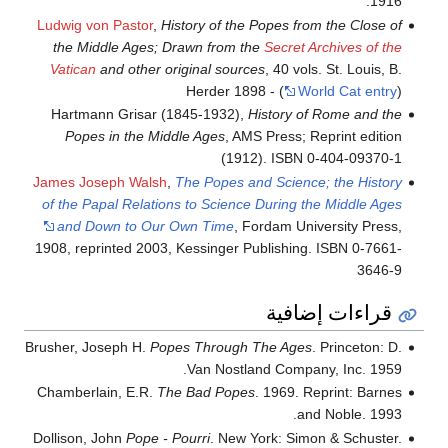
1916.
Ludwig von Pastor
,
History of the Popes from the Close of
the Middle Ages; Drawn from the
Secret Archives of the
Vatican
and other original sources
, 40 vols. St. Louis, B.
Herder 1898 - (
World Cat entry
)
Hartmann Grisar (1845-1932),
History of Rome and the
Popes in the Middle Ages
, AMS Press; Reprint edition
(1912). ISBN 0-404-09370-1
James Joseph Walsh
,
The Popes and Science; the History
of the Papal Relations to Science During the Middle Ages
and Down to Our Own Time
, Fordam University Press,
1908, reprinted 2003, Kessinger Publishing. ISBN 0-7661-
3646-9
قراءات إضافية
Brusher, Joseph H.
Popes Through The Ages
. Princeton: D.
Van Nostland Company, Inc. 1959.
Chamberlain, E.R.
The Bad Popes
. 1969. Reprint: Barnes
and Noble. 1993.
Dollison, John
Pope - Pourri
. New York: Simon & Schuster.