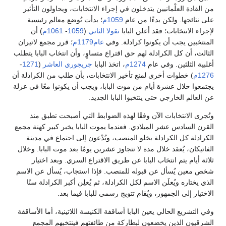
من القادة العلْمانيين يتدخلون في إجراء الانتخابات، ويحاولون التأثير
على نتائجها. ولكن بدءًا من عام
1059م
؛ بدأت تُوضع معالم رئيسية
لإجراء الانتخابات؛ فقد أعلن البابا
نقولا الثاني
(
1059
-
1061م
) أن
المنتخبين يجب أن يكونوا كرادلة. وفي
عام1179م
؛ قرر مجمع لاتيران
الثالث، أن كل الكرادلة لهم حق اقتراع متساوٍ، وأن انتخاب البابا يتطلب
أغلبية الثلثين. وفي عام
1274م
، اتخذ البابا
جريجوري العاشر
(
1271
-
1276م
) خطوات أخرى لمنع تأخير الانتخابات، بأن طلب من الكرادلة أن
يجتمعوا خلال عشرة أيام من موت البابا، ويجب أن يكونوا معًا في عزلة
عن العالم الخارجي حتى ينتخبوا البابا الجديد.
وتُجرى الانتخابات الآن وفقًا لهذه الضوابط التي أصبحت تطبق منذ
القرن السادس عشر الميلادي. فعندما يموت البابا يخبر كبير كهنة مجمع
الكرادلة كل الكرادلة بخلو المنصب، ويُدْعون إلى اجتماع في مدينة
الفاتيكان، يُعقد خلال مدة لا تتجاوز عشرين يومًا بعد موت البابا. وخلال
ثلاثة أيام يتم انتخاب البابا عن طريق الاقتراع السري. وبعد اختيار
شخص معين يُسأل عن قبوله للمنصب. فإذا استجاب، يُسأل عن الاسم
الذي يختاره ويُعلَن الاسم لكل الكرادلة، ثم يُعلِن أكبر الكرادلة سنًا
الاختيار إلى الجمهور، ويُقام تتويج رسمي للبابا فيما بعد.
وفي التشريع الحالي يعين البابا أساقفة الكنيسة اللاتينية، أما الأساقفة
الشرقيون الذين يخضعون لبطاركة من طائفتهم فينتخبهم المجمع