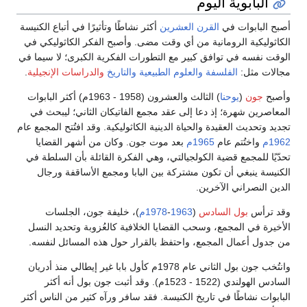
البابوية اليوم
أصبح البابوات في
القرن العشرين
أكثر نشاطًا وتأثيرًا في أتباع الكنيسة
الكاثوليكية الرومانية من أي وقت مضى. وأصبح الفكر الكاثوليكي في
الوقت نفسه في توافق كبير مع التطورات الفكرية الكبرى؛ لا سيما في
مجالات مثل:
الفلسفة
والعلوم الطبيعية
والتاريخ
والدراسات الإنجيلية
.
وأصبح
جون
(
يوحنا
) الثالث والعشرون (1958 - 1963م) أكثر البابوات
المعاصرين شهرة؛ إذ دعا إلى عقد مجمع الفاتيكان الثاني؛ ليبحث في
تجديد وتحديث العقيدة والحياة الدينية الكاثوليكية. وقد افتُتح المجمع عام
1962م
واختُتم عام
1965م
بعد موت جون. وكان من أشهر القضايا
تحدّيًا للمجمع قضية الكولجيالتي، وهي الفكرة القائلة بأن السلطة في
الكنيسة ينبغي أن تكون مشتركة بين البابا ومجمع الأساقفة ورجال
الدين النصراني الآخرين.
وقد ترأس
بول السادس
(
1963
-
1978م
)، خليفة جون، الجلسات
الأخيرة في المجمع، وسحب القضايا الخلافية كالعُزوبة وتحديد النسل
من جدول أعمال المجمع، واحتفظ بالقرار حول هذه المسائل لنفسه.
وانتُخب جون بول الثاني عام 1978م كأول بابا غير إيطالي منذ أدريان
السادس الهولندي (1522 - 1523م). وقد أثبت جون بول أنه أكثر
البابوات نشاطًا في تاريخ الكنيسة. فقد سافر ورآه كثير من الناس أكثر