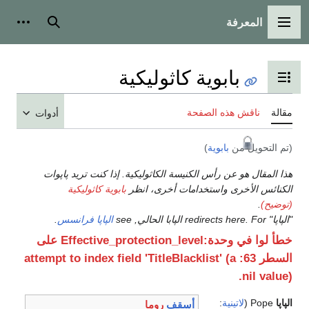
المعرفة
القائمة الرئيسية
بحث
أدوات
بابوية كاثوليكية
تبديل عرض جدول المحتويات
مقالة
ناقش هذه الصفحة
أدوات
(تم التحويل من
بابوية
)
هذا المقال هو عن رأس الكنيسة الكاثوليكية. إذا كنت تريد پاپوات
الكنائس الأخرى واستخدامات أخرى، انظر
بابوية كاثوليكية
(توضيح)
.
"الپاپا" redirects here. For الپابا الحالي, see
الپاپا فرانسس
.
خطأ لوا في وحدة:Effective_protection_level على
السطر 63: attempt to index field 'TitleBlacklist' (a
nil value).
الپاپا
Pope (
لاتينية
:
أسقف
روما