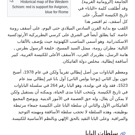
الجامعة (الرومانية الغربية).
Historical map of the Western
Schism: red is support for Avignon,
وقد أُطلقت كلمة «البابا» في
blue for Rome
تاريخ الكنيسة المبكِّر، على
كل أسقف، ثم اقتصر هذا
اللقب مع بداية القرن السادس الميلادي حتى اليوم، على أسقف رومة
خاصة. كما يطلق أيضاً في الشرق على كرسي البطريركية الأرثوذكسية
الاسكندرانية. وهو أسمى المناصب الكهنوتية حيث يوُصف بالألقاب
التالية: مطران رومة، ممثل السيد المسيح، خليفة الرسول بطرس ـ
هامة الرسل، بطريرك الغرب، الأسقف الأعلى للكنيسة الغربية، كبير
أساقفة إيطالية، مخلص دولة الفاتيكان.
ومعظم الباباوات من أصل إيطالي تقريباً ولكن في عام 1978، أصبح
جون بول الثاني (يوحنا بولس الثاني) أول بابا غير إيطالي منذ عام
1523، فقد ولد في بولندة، وهو البابا رقم 264 في سلسلة الباباوات
في تاريخ الكنيسة. ويُنتخب البابا مدى الحياة، ويمكنه أن يستقيل ولكن
لا يمكن أن يقال، وله حق العصمة في الأمور الدينية. ويوضح المجمع
الفاتيكاني الأول والثاني أن سلطة البابا على الكنيسة جمعاء مرتبطة
بوظيفته، وهذه السلطة لا تحجب سلطة الأساقفة ومهمته التوحيد
والمراقبة. وعلى البابا التقيد بالحق الإلهي وبالنظم الأساسية للكنيسة.
سلطات البابا