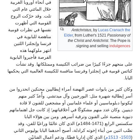
في أنحاء أوروبا الغربية
خلال المائتي عام التي
تلت. وقد حرّكت الروح
القومية التي أظهرت
نفسها في نظرات قومية
Antichristus
, by
Lucas Cranach the
Elder
, from Luther's 1521
Passionary of
مناهضة للبابوية في
the Christ and Antichrist
. The Pope is
فرنسا وإنجلترا اللتين
.
signing and selling
indulgences
انتهز ملوكهما هذه
الفرصة فأجبروا البابوية
على منحهم جزءًا كبيرًا من ضرائب الكنيسة وممتلكاتها. وقد نشأت
كنائس قومية في إنجلترا وفرنسا منافسة للكنيسة العالمية التي يحكمها
البابا.
وكان كثير من بابوات عصر النهضة أمراء إيطاليين محنكين انحدروا من
أسر إيطالية شهيرة مثل: البورجيين وآل ميدتشي. وأُُعدّ كثير منهم
ليكونوا دبلوماسيين أو علماء علمانيين أو مشجعين للفنون لا قادة
دينيين. وكان عدد منهم مشكوكًا في أخلاقياتهم؛ إذ كانت جل اهتماماتهم
دنيوية منصبة على الفنون وترقية أسرهم. ومن بين هؤلاء البابا
سكستس الرابع (1471-1484م) الذي كان عالمًا وراعيًا للفن، وقد
نصَّب اثنين من أبناء إخوته كرادلة، أصبح أحدهما البابا يوليوس الثاني
(
1503
-
1513م
) الذي كان إداريا فطنًا، ودعم أعمال الفنانيْن