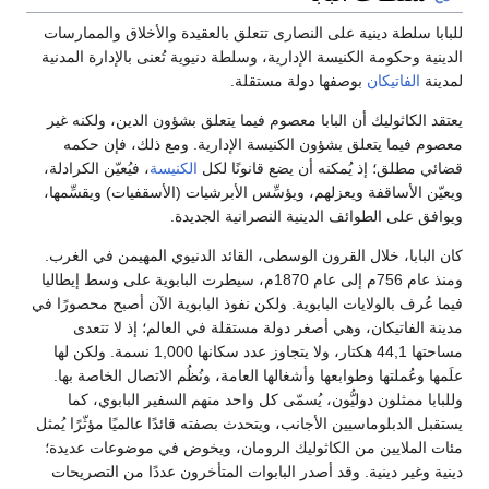
للبابا سلطة دينية على النصارى تتعلق بالعقيدة والأخلاق والممارسات
الدينية وحكومة الكنيسة الإدارية، وسلطة دنيوية تُعنى بالإدارة المدنية
لمدينة
الفاتيكان
بوصفها دولة مستقلة.
يعتقد الكاثوليك أن البابا معصوم فيما يتعلق بشؤون الدين، ولكنه غير
معصوم فيما يتعلق بشؤون الكنيسة الإدارية. ومع ذلك، فإن حكمه
قضائي مطلق؛ إذ يُمكنه أن يضع قانونًا لكل
الكنيسة
، فيُعيّن الكرادلة،
ويعيّن الأساقفة ويعزلهم، ويؤسِّس الأبرشيات (الأسقفيات) ويقسِّمها،
ويوافق على الطوائف الدينية النصرانية الجديدة.
كان البابا، خلال القرون الوسطى، القائد الدنيوي المهيمن في الغرب.
ومنذ عام 756م إلى عام 1870م، سيطرت البابوية على وسط إيطاليا
فيما عُرف بالولايات البابوية. ولكن نفوذ البابوية الآن أصبح محصورًا في
مدينة الفاتيكان، وهي أصغر دولة مستقلة في العالم؛ إذ لا تتعدى
مساحتها 44,1 هكتار، ولا يتجاوز عدد سكانها 1,000 نسمة. ولكن لها
علَمها وعُملتها وطوابعها وأشغالها العامة، ونُظُم الاتصال الخاصة بها.
وللبابا ممثلون دوليُّون، يُسمّى كل واحد منهم السفير البابوي، كما
يستقبل الدبلوماسيين الأجانب، ويتحدث بصفته قائدًا عالميًا مؤثّرًا يُمثل
مئات الملايين من الكاثوليك الرومان، ويخوض في موضوعات عديدة؛
دينية وغير دينية. وقد أصدر البابوات المتأخرون عددًا من التصريحات