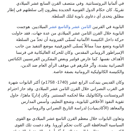
في ألمانيا البروتستانتية. وفي منتصف القرن السابع عشر الميلادي
تقريبًا، كان حكام الدول القومية الجديدة ينظرون إلى سلطتهم في إطار
مطلق يتحدى أي دعاوى بابوية لتلك السلطة.
البابوية في القرنين
الثامن عشر
والتاسع عشر
الميلاديين. هوجمت
البابوية خلال القرن الثامن عشر الميلادي من عدة جهات، فقد حاولت
حركة داخل الكنيسة الألمانية تُسمَّى الفبرونية أن تحدَّ من السلطة
البابوية وتضع مبدأ مماثلاً يُسمَّى الجوزفينية موضع التنفيذ من جانب
الإمبراطور الروماني المقدس. وكان للحركة الغاليكانية في فرنسا
الأهداف نفسها. كما عارض فولتير وبعض المفكرين الفرنسيين الكنائس
النصرانية بشدة، وأثّر فكرهم في موقف الرأي العام ضد الدين،
والكنيسة الكاثوليكية الرومانية بصفة خاصة.
وكان القديس بنيدكت الرابع عشر (1740- 1758م) أكثر البابوات شهرة
في الغرب النصراني خلال القرن الثامن عشر الميلادي. وقد حاز احترام
البروتستانت والكاثوليك معًا لحكمه المستنير. وكان إداريًا ماهرًا، حاول
تقوية النفوذ الأخلاقي للبابوية، وشجع التعليم، وأسس المدارس
والمعاهد (الأكاديميات) لدراسة التاريخ النصراني والروماني.
وتعاون البابوات خلال معظم القرن التاسع عشر الميلادي مع القوى
السياسية المحافظة التي كانت تحكم أوروبا. وقد دعمت تلك القوى