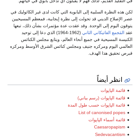
في التقليد القديم، لذلك فهم لا يقبلون أي تدخل بابوي في حياتهم.
لكن هذه النظرة السلبية إلى البابوية التي كانت لدى غير الكاثوليك في
عصر الإصلاح الديني قد تحولت إلى نظرة إيجابية، فمعظم المسيحيين
يتوقون اليوم إلى الوحدة. وقد عقدت عدة مؤتمرات بشأن ذلك، تبعها
عقد
المَجمع الفاتيكاني الثاني
(1962-1964) الذي دعا إلى توحيد
الكنيسة المسيحية في جميع أنحاء العالم، ويتابع مجلس الكنائس
العالمي اليوم ومركزه جنيف ومجلس كنائس الشرق الأوسط ومركزه
قبرص تحقيق هذا الهدف.
انظر أيضاً
قائمة الپاپوات
قائمة الپاپوات (رسم بياني)
قائمة الپاپوات حسب طول المدة
List of canonised popes
قائمة أسماء الپاپوات
Caesaropapism
Sedevacantism