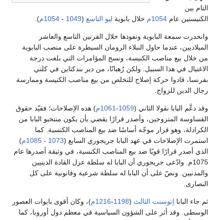
التام بين
الكنيستين عام
1054م
خلال بابوية
ليو التاسع
(
1049
-
1054م
).
وانحدرت سمعة البابوية ونفوذها خلال القرنين التاسع والعاشر
الميلاديين، عندما حاول النبلاء الرومان السيطرة على منصب البابوية
من خلال بيع مناصب الكنيسة، ونسج المؤامرات التي بلغت درجة
الاغتيال في هذا السبيل. ولكن رُهبانًا، من دير بندكتاين في كلني
بفرنسا، قادوا حركة إصلاح للتخلص من بيع مناصب الكنيسة وممارسة
رجال الدين للزواج.
وقد دعَّم البابا نقولا الثاني (
1059
-
1061م
) هذه الإصلاحات؛ فقيّد حقوق
القساوسة المتزوجين، وأصدر قرارًا يقضي بأن يكون منتخبو البابا من
الكرادلة، وهو قرار موجّه أساسًا ضد بيع المناصب الكنسية. كما
استمرت الإصلاحات في عهد البابا جريجوري السابع (
1073
-
1085م
)
الذي أصدر قرارًا قويًا ضد بيع المناصب الكنسية، في وثيقة أصدرها عام
1075م. وادّعى جريجوري أن البابا له سلطة عزل القادة الدينيين
والمدنيين. ونصّ على أن البابا له سلطة شرعية وقانونية على كل
النصارى.
ثم جاء البابا
إنوسنت الثالث
(
1198
-
1216م
)، وكان أقوى بابوات العصور
الوسطى. وقد أثر على الشؤون السياسية في معظم دول أوروبا، كما