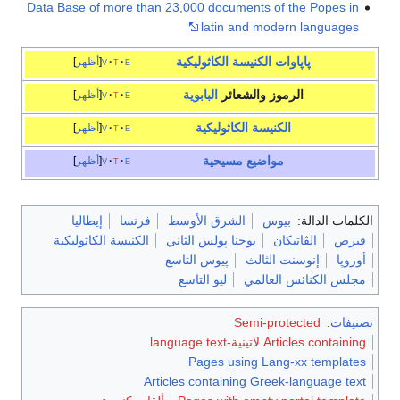
Data Base of more than 23,000 documents of the Popes in
latin and modern languages
پاپاوات
الكنيسة الكاثوليكية
e
t
v
أظهر
الرموز والشعائر
البابوية
e
t
v
أظهر
الكنيسة الكاثوليكية
e
t
v
أظهر
مواضيع
مسيحية
e
t
v
أظهر
الكلمات الدالة:
بيوس
الشرق الأوسط
فرنسا
إيطاليا
قبرص
الڤاتيكان
يوحنا پولس الثاني
الكنيسة الكاثوليكية
أوروپا
إنوسنت الثالث
پيوس التاسع
مجلس الكنائس العالمي
ليو التاسع
تصنيفات
:
Semi-protected
Articles containing لاتينية-language text
Pages using Lang-xx templates
Articles containing Greek-language text