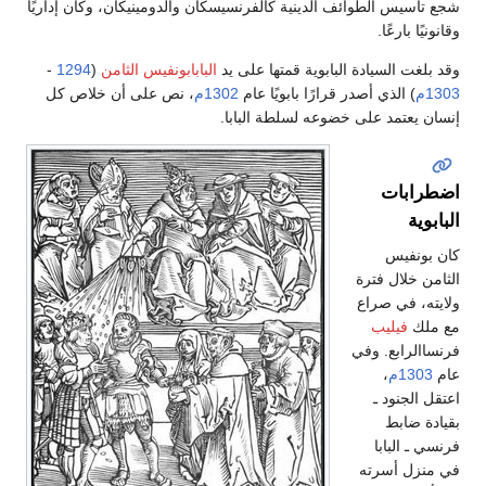
شجع تأسيس الطوائف الدينية كالفرنسيسكان والدومينيكان، وكان إداريًا
وقانونيًا بارعًا.
وقد بلغت السيادة البابوية قمتها على يد
البابابونفيس الثامن
(
1294
-
1303م
) الذي أصدر قرارًا بابويًا عام
1302م
، نص على أن خلاص كل
إنسان يعتمد على خضوعه لسلطة البابا.
اضطرابات
البابوية
كان بونفيس
الثامن خلال فترة
ولايته، في صراع
مع ملك
فيليب
فرنساالرابع. وفي
عام
1303م
،
اعتقل الجنود ـ
بقيادة ضابط
فرنسي ـ البابا
في منزل أسرته