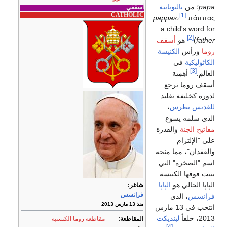
papa
؛ من
باليونانية
:
أسقفي
CATHOLIC
[1]
pappas
،
πάππας
a child's word for
[2]
father
)
هو
أسقف
روما
ورأس
الكنيسة
الكاثوليكية
في
[3]
العالم.
أهمية
أسقف روما ترجع
لدوره كخليفة تقليد
للقديس بطرس
،
الذي سلمه يسوع
مفاتيح الجنة
والقدرة
على "الإلتزام
والفقدان"، مما منحه
اسم "الصخرة" التي
بنيت فوقها الكنيسة.
الپاپا الحالي هو
الپاپا
شاغر:
فرانسس
فرانسس
، الذي
منذ 13 مارس 2013
انتخب في 13 مارس
2013، خلفاً
لبنديكت
المقاطعة:
مقاطعة روما الكنسية
[4]