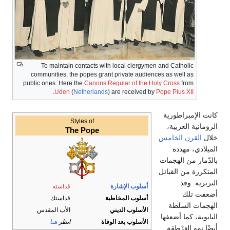
To maintain contacts with local clergymen and Catholic
communities, the popes grant private audiences as well as
public ones. Here the
Canons Regular of the Holy Cross
from
.
Uden
(
Netherlands
) are received by
Pope Pius XII
كانت الإمبراطورية
Styles of
الرومانية الغربية،
The Pope
خلال
القرن الخامس
الميلادي، مهددة
بالدّمار من الهجمات
المتكررة من القبائل
البربرية. وقد
أسلوب الإشارة
قداسته
أضعفت تلك
أسلوب المخاطبة
قداستك
الهجمات السلطة
الأسلوب الديني
الأب المقدس
البابوية، كما أضعفها
الأسلوب بعد الوفاة
انظر
هنا
أيضًا نمو الهَرْطقة