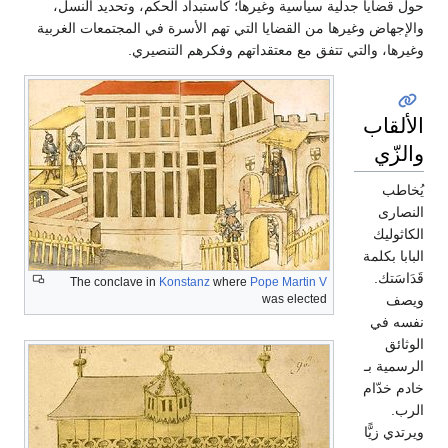
حول قضايا جدلية سياسية وغيرها؛ كاستبداد الحكم، وتحديد النسل،
والإجهاض وغيرها من القضايا التي تهم الأسرة في المجتمعات الغربية
وغيرها، والتي تتفق مع معتقداتهم وفكرهم التنصيري.
الألقاب
والزّي
يُخاطب
النصارى
الكاثوليك
البابا بكلمة
قَدَاسَتك.
The conclave in
Konstanz
where
Pope Martin V
was elected
ويصف
نفسه في
الوثائق
الرسمية بـ
خادم خدّام
الرب.
ويرتدي زيًّا