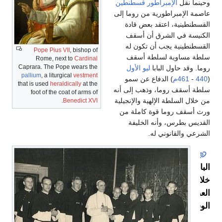
وحينما نقل
الإمبراطور قسطنطين
عاصمة الإمبراطورية من روما إلى
القسطنطينية، اعتقد بعض قادة
الكنيسة في الشرق أن أسقف
القسطنطينية يجب أن تكون له
Pope Pius VII
, bishop of
سلطة مساوية لسلطة أسقف
Rome, next to
Cardinal
Caprara. The Pope wears the
روما. وقد حاول البابا
ليو الأول
pallium
, a liturgical
vestment
(
440
-
461م
) الدفاع عن سمو
that is used
heraldically
at the
سلطة أسقف روما، وذهب إلى أنه
foot of the coat of arms of
من خلال السلطة الإلهية والإنجيلية
.
Benedict XVI
ورث أسقف روما قوة كاملة من
القديس بطرس، وأنه الخليفة
الشرعي والقانوني له.
البابوية
خلال
العصور
الوسطى