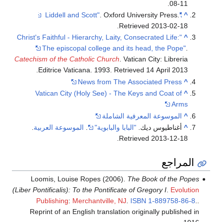
.
08-11
. Oxford University Press
.
"Liddell and Scott"
^
.
Retrieved
2013-02-18
"Christ's Faithful - Hierarchy, Laity, Consecrated Life:
^
The episcopal college and its head, the Pope"
.
Catechism of the Catholic Church
. Vatican City: Libreria
.
Editrice Vaticana. 1993
. Retrieved
14 April
2013
News from The Associated Press
^
Vatican City (Holy See) - The Keys and Coat of
^
Arms
^
الموسوعة المعرفية الشاملة
^
أغناطيوس ديك.
"البابا والبابوية"
.
الموسوعة العربية
.
.
Retrieved
2013-12-18
المراجع
Loomis, Louise Ropes (2006).
The Book of the Popes
(Liber Pontificalis): To the Pontificate of Gregory I
.
Evolution
Publishing
:
Merchantville, NJ
.
ISBN
1-889758-86-8
.
.
Reprint of an English translation originally published in