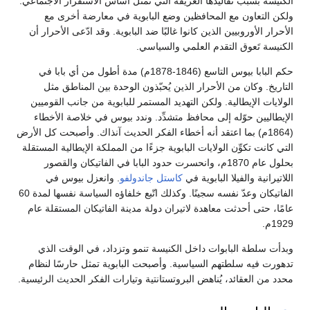
الكنيسة بسبب تقاليدها العريقة التي تُمثّل أساس الاستقرار الاجتماعي.
ولكن التعاون مع المحافظين وضع البابوية في معارضة أخرى مع
الأحرار الأوروبيين الذين كانوا غالبًا ضد البابوية. وقد ادّعى الأحرار أن
الكنيسة تَعوق التقدم العلمي والسياسي.
حكم البابا بيوس التاسع (1846-1878م) مدة أطول من أي بابا في
التاريخ. وكان من الأحرار الذين يُحبّذون الوحدة بين المناطق مثل
الولايات الإيطالية. ولكن التهديد المستمر للبابوية من جانب القوميين
الإيطاليين حوّله إلى محافظ متشدِّد. وندد بيوس في خلاصة الأخطاء
(1864م) بما اعتقد أنه أخطاء الفكر الحديث آنذاك. وأصبحت كل الأرض
التي كانت تكوِّن الولايات البابوية جزءًا من المملكة الإيطالية المستقلة
بحلول عام 1870م، وانحسرت حدود البابا في الفاتيكان والقصور
اللاتيرانية والفيلا البابوية في
كاستل جاندولفو
. وانعزل بيوس في
الفاتيكان وعدّ نفسه سجينًا. وكذلك اتّبع خلفاؤه السياسة نفسها لمدة 60
عامًا، حتى أحدثت معاهدة لاتيران دولة مدينة الفاتيكان المستقلة عام
1929م.
وبدأت سلطة البابوات داخل الكنيسة تنمو وتزداد، في الوقت الذي
تدهورت فيه سلطتهم السياسية. وأصبحت البابوية تمثل حارسًا لنظام
محدد من العقائد، يُناهض البروتستانتية وتيارات الفكر الحديث الرئيسية.