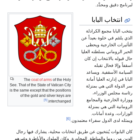
لبرنامج دقيق ومحدَّد.
انتخاب البابا
ينتخب البابا مجمع الكرادلة
الذي يلتئم في خلوة بعيداً عن
التأثيرات الخارجية ويحظى
الحبر الروماني بسلطته العليا
حال قبوله بالانتخاب إن كان
أسقفاً وإلا فحال تقبله
السيامة الأسقفية. ويساعد
البابا في إدارته العليا أمانة
The
coat of arms
of the Holy
See. That of the State of Vatican City
سر الدولة التي هي بمنزلة
is the same except that the positions
رئاسة مجلس الوزراء،
of the gold and silver keys are
ووزارة الخارجية والمجامع
[5]
interchanged.
الرومانية التي هي بمنزلة
الوزارات، وعدة أمانات.
[6]
ويمثله لدى الدول سفراء معتمدون.
كان البابوات يُنتخبون عن طريق انتخابات محلية، يشارك فيها رجال
الدين من روما والمناطق المجاورة. وكان الملوك والأباطرة وغيرهم