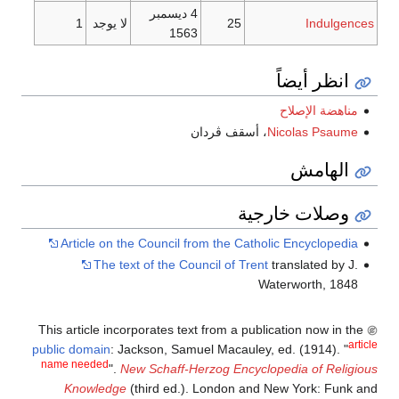
4 ديسمبر
Indulgences
25
لا يوجد
1
1563
انظر أيضاً
مناهضة الإصلاح
Nicolas Psaume
، أسقف ڤردان
الهامش
وصلات خارجية
Article on the Council from the Catholic Encyclopedia
The text of the Council of Trent
translated by J.
Waterworth, 1848
This article incorporates text from a publication now in the
article
public domain
:
Jackson, Samuel Macauley, ed. (1914). "
name needed
".
New Schaff-Herzog Encyclopedia of Religious
Knowledge
(third ed.). London and New York: Funk and