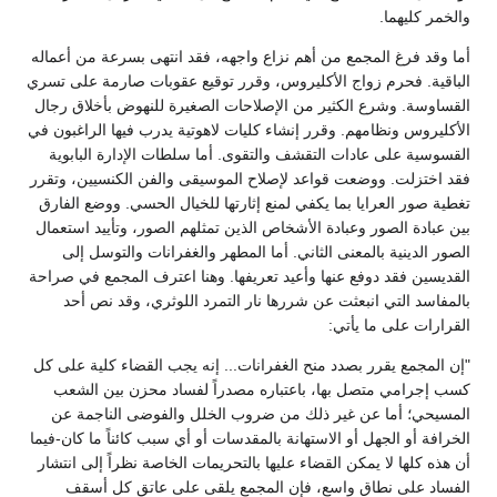
والخمر كليهما.
أما وقد فرغ المجمع من أهم نزاع واجهه، فقد انتهى بسرعة من أعماله
الباقية. فحرم زواج الأكليروس، وقرر توقيع عقوبات صارمة على تسري
القساوسة. وشرع الكثير من الإصلاحات الصغيرة للنهوض بأخلاق رجال
الأكليروس ونظامهم. وقرر إنشاء كليات لاهوتية يدرب فيها الراغبون في
القسوسية على عادات التقشف والتقوى. أما سلطات الإدارة البابوية
فقد اختزلت. ووضعت قواعد لإصلاح الموسيقى والفن الكنسيين، وتقرر
تغطية صور العرايا بما يكفي لمنع إثارتها للخيال الحسي. ووضع الفارق
بين عبادة الصور وعبادة الأشخاص الذين تمثلهم الصور، وتأييد استعمال
الصور الدينية بالمعنى الثاني. أما المطهر والغفرانات والتوسل إلى
القديسين فقد دوفع عنها وأعيد تعريفها. وهنا اعترف المجمع في صراحة
بالمفاسد التي انبعثت عن شررها نار التمرد اللوثري، وقد نص أحد
القرارات على ما يأتي:
"إن المجمع يقرر بصدد منح الغفرانات... إنه يجب القضاء كلية على كل
كسب إجرامي متصل بها، باعتباره مصدراً لفساد محزن بين الشعب
المسيحي؛ أما عن غير ذلك من ضروب الخلل والفوضى الناجمة عن
الخرافة أو الجهل أو الاستهانة بالمقدسات أو أي سبب كائناً ما كان-فيما
أن هذه كلها لا يمكن القضاء عليها بالتحريمات الخاصة نظراً إلى انتشار
الفساد على نطاق واسع، فإن المجمع يلقى على عاتق كل أسقف