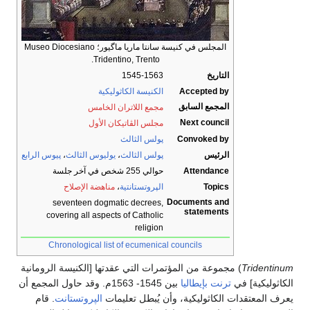
المجلس في كنيسة سانتا ماريا ماگيور؛ Museo Diocesiano
Tridentino, Trento.
التاريخ
1545-1563
Accepted by
الكنيسة الكاثوليكية
المجمع السابق
مجمع اللاتران الخامس
Next council
مجلس الڤاتيكان الأول
Convoked by
پولس الثالث
الرئيس
پولس الثالث
،
يوليوس الثالث
،
پيوس الرابع
Attendance
حوالي 255 شخص في آخر جلسة
Topics
الپروتستانتية
،
مناهضة الإصلاح
Documents and
seventeen dogmatic decrees,
statements
covering all aspects of Catholic
religion
Chronological list of ecumenical councils
Tridentinum
) مجموعة من المؤتمرات التي عقدتها [الكنيسة الرومانية
الكاثوليكية] في
ترنت
بإيطاليا
بين 1545- 1563م. وقد حاول المجمع أن
يعرف المعتقدات الكاثوليكية، وأن يُبطل تعليمات
الپروتستانت
. قام