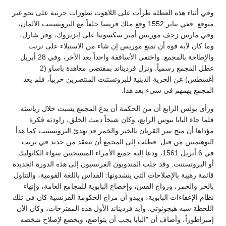
وفي أثناء هذه العطلة طرأت على اللاهوت تطورات حربية على نحو غير
متوقع. ففي يناير 1552 وقع ملك فرنسا حلفاً مع البروتستنت الألمان،
وفي مارس زحف موريس أمير سكسونيا على إنزيروك، وفر شارل،
وما كان لأية قوة أن تمنع موريس إن شاء من الاستيلاء على ترنت
والإطاحة بالمجمع. واختفى الأساقفة واحداً بعد الآخر، وفي 28 أبريل
عطل المجمع رسمياً. ونزل فرديناند بمقتضى معاهدة باساو (2
أغسطس) عن الحرية الدينية للبروتستنت المنتصرين حربياً، فلم يعد
المجمع يهمهم في شيء بعد هذا.
ورأى بولس الرابع أن من الحكمة أن يدع المجمع يسبت خلال رياسته.
فلما جاء البابا بيوس الرابع، وكان شيخاً دمث الخلق، راودته فكرة
مؤداها أن منح سر القربان بالخبز والخمر قد يهدئ البروتستنت كما هدأ
البوهيميين من قبل. فطلب إلى المجمع أن ينعقد من جديد في ترنت
في 6 أبريل 1561، ودعا إليه جميع الأمراء المسيحيين سواء الكاثوليك
أو البروتستنت. وقد جلب المندوبون الفرنسيون إلى هذه الدورة الجديدة
قائمة رهيبة بالإصلاحات التي ينشدونها: القداس باللغة القومية، والتناول
بالخز والخمر، وزواج القس، وإخضاع البابوية للمجامع العامة، وإنهاء
نظام الإعفاءات البابوية، ويبدو أن مزاج الحكومة الفرنسية كان في تلك
اللحظة شبه هيجونوتي. وأيد فرديناند الأول هذه المقترحات، وكان الآن
إمبراطوراً، وأضاف أن "البابا يجب أن يتواضع، ويخضع لإصلاح شخصه