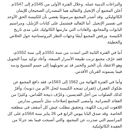
والنزاعات الدينية عمله. وخلال الفترة الأولى من 1545م إلى 1547م
أعلن المجمع أن الإنجيل والتقاليد هما المصدران الصحيحان للإيمان
الكاثوليكي. وقد أصدر المجمع مرسومًا يقضي بأن للكنيسة الحق الأوحد
في تفسير الإنجيل. أما التقاليد فتشتمل على كتابات الرُسُل، ومراسيم
البابوات والمجامع، والعادات التي مارسها الكاثوليك على مدى تاريخ
الكنيسة. ورفض المجمع أيضًا وجهات النظر البروتستانتية حول الخلاص
والخطيئة.
أما في الفترة الثانية التي امتدت من سنة 1551م إلى سنة 1552م،
فقد عرّف مجمع ترنت طبيعة الأسرار السبعة، وأعاد توكيد مبدأ التحويل
وهو الاعتقاد بأن الخبز والخمر قد تم تحويلهما إلى جسم المسيح ودمه
فيما يسمونه القربان الأقدس.
وأما في الفترة النهائية من 1562 إلى 1563م، فقد دافع المجمع عن
صُكوك الغفران (غفران تمنحه الكنيسة لتحل الآثم من ذنوبه)، وأقرّ
كذلك الصلوات من أجل القديسين، وعَرَّف ذبيحة القُداس، وكثيرًا من
العقائد النصرانية. وأمضى المجمع إصلاحات مثل تأسيس مدارس
اللاهوت لتدريب الكهنة، وتحقيق مطلب عيش كل أسقف في منطقته
الخاصة. وقد صدق البابا بيوس الرابع في 26 يناير سنة 1564م على كل
المراسيم التي صدرت عن المجمع، والتي أصبحت فيما بعد جزءًا من
العقيدة الكاثوليكية.