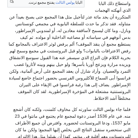
البابا
پولس الثالث
يفتتح مجمع ترنت.
واستطاع ذلك البابا
الذي أنهكته الهجمات
المتكررة أن يجد مائة عذر لتأجيل مثل هذا المجمع حتى يصبح بعيداً عن
متناوله. فقد تذكر ما حدث للسلطة البابوية في مجمعي كونستانس
وبازل، وما كان ليسمح لأساقفة معادين له، أو لمندوبي الإمبراطور،
بدس أنوفهم في سياساته أو مصاعبه الداخلية أو مولده. ثم كيف
يستطيع مجمع أن ينقذ الموقف؟ ألم يرفض لوثر الاعتراف بالمجامع كما
رفض الاعترافات بالبابوات؟ ولو قبل البروتستنت في مجمع وسمح لهم
بحرية الكلام فإن النزاع الذي سيسفر عنه هذا القبول سيوسع الانشقاق
ويزيده مرارة ويزعج أوربا بأسرها؛ ولو حيل بينهم وبينه لأثاروا غضب
التمرد والعصيان. وأراد شارل أن يعقد المجمع على أرض ألمانية، ولكن
فرانسوا أبى السماح للأكليروس الفرنسي بحضور اجتماع خاضع لسيادة
الإمبراطور. يضاف إلى هذا رغبة فرانسوا في الإبقاء على النيران
البروتستنتية مشتعلة في المؤخرة الإمبراطورية. لقد كان الموقف
مختلطاً أشد الاختلاط.
فلما جاء بولس الثالث ساورته كل مخاوف كلمنت، ولكنه كان أشجع
منه. في عام 1536 أصدر دعوة لمجمع عام يجتمع في مانتوا في 23
مايو 1537، ودعا البروتستانت لحضوره. وافترض أن جميع الأطراف
التي ستحضره ستقبل النتائج التي يخلص إليها المجمع؛ ولكن ما كان
للبروتستانت وهم أقلية في مؤتمر كهذا أن يقبلوا مثل هذا الالتزام.