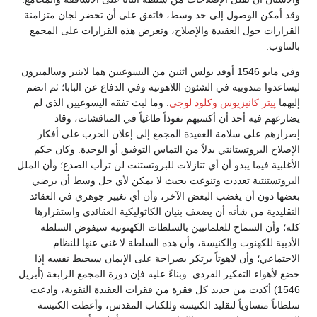
وقد أمكن الوصول إلى حد وسط، فاتفق على أن تحضر لجان متزامنة
القرارات حول العقيدة والإصلاح، وتعرض هذه القرارات على المجمع
بالتناوب.
وفي مايو 1546 أوفد بولس اثنين من اليسوعيين هما لاينيز وسالميرون
ليساعدوا مندوبيه في الشئون اللاهوتية وفي الدفاع عن البابا؛ ثم انضم
إليهما
پيتر كانيزيوس
وكلود لوجي
. وما لبث تفقه اليسوعيين الذي لم
يضارعهم فيه أحد أن أكسبهم نفوذاً طاغياً في المناقشات، وقاد
إصرارهم على سلامة العقيدة المجمع إلى إعلان الحرب على أفكار
الإصلاح البروتستانتي بدلاً من التماس التوفيق أو الوحدة. وكان حكم
الأغلبية فيما يبدو أن أي تنازلات للبروتستنت لن ترأب الصدع؛ وأن الملل
البروتستنتية تعددت وتنوعت بحيث لا يمكن لأي حل وسط أن يرضي
بعضها دون أن يغضب البعض الآخر، وأن أي تغيير جوهري في العقائد
التقليدية من شأنه أن يضعف بنيان الكاثوليكية العقائدي واستقرارها
كله؛ وأن السماح للعلمانيين بالسلطات الكهنوتية سيفوض السلطة
الأدبية للكهنوت والكنيسة، وأن هذه السلطة لا غنى عنها للنظام
الاجتماعي؛ وأن لاهوتاً يرتكز بصراحة على الإيمان سيحبط نفسه إذا
خضع لأهواء التفكير الفردي. وبناءً عليه فإن دورة المجمع الرابعة (أبريل
1546) أكدت من جديد كل فقرة من فقرات العقيدة النقوية، وادعت
سلطاناً متساوياً لتقليد الكنيسة وللكتاب المقدس، وأعطت الكنيسة