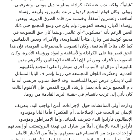
"غيابياً"، ولكنه ندب عنه ثلاثة كرادلة يمثلونه: ديل مونتي، وتشرفيني،
وبولي. وكان قوام المجمع كردينال ترنت مادروزو، وأربعة رؤساء
أساقفة، وعشرين أسقفاً، وخمسة من قادة الطرق الديرية، ويعض
رؤساء الأديار، وبضعة لاهوتيين؛ ولم يكن في وسع المجمع حتى ذلك
الحين الزعم بأنه "مسكوني"-أي عالمي. وبينما كان حق التصويت في
مجمع كونستانس وبازل متاحاً للقساوسة، والأمراء، وبعض العلمانيين،
كما كان متاحاً للأساقفة، وكان التصويت بالمجموعات القومية، فإن هذا
الحق قصر هنا على الكرادلة والأساقفة والقواد ورؤساء الأديرة، وكان
التصويت بالأفراد، ومن ثم فإن الأساقفة الإيطاليين-وأكثرهم مدين
للبابوية أو موال لها لأسباب أخرى-سيطروا على المجمع بأغلبيتهم
العددية. وحضّرت اللجان المجتمعة في روما بإشراف البابا المسائل
التي لا يمكن عرض غيرها للمناقشة. وقد لاحظ مندوب فرنسي أنه ما
دام المجمع يزعم بأنه يعمل بإرشاد الروح القدس، فإن الأقنوم الثالث
كان يأتي إلى ترنت بانتظام في حقيبة البريد القادمة من روما.
ودارت أولى المناقشات حول الإجراءات: أمن الواجب البدء بتعريف
الإيمان ثم البحث في الإصلاحات، أم العكس؟ فأما البابا ومؤيدوه
الإيطاليون فأرادوا البدء بتعريف للعقائد، وأما الإمبراطور ومؤيدوه
فأرادوا البدء بالإصلاح، أملاً من شارل في تهدئة البروتستنت أو إضعافهم
أو إحداث مزيد من الانقسام في صفوفهم، وأملاً من الأحبار الألمان
والأسبان أن تقلل الإصلاحات من سلطة البابا على الأساقفة والمجامع.