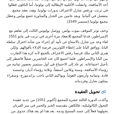
أحد الأساقفة، وانتقلت الأغلبية الإيطالية إلى بولونيا، أما الباقون فظلوا
في ترنت. ورفض شارل الاعتراف بدورات بولونيا. وهدد بعقد مجمع
منفصل في ألمانيا. وبعد عامين من الجدل والمناورة خضع بولس وعطل
مجمع بولونيا (سبتمبر 1549).
وخف توتر الموقف بموت بولس. ووصل يوليوس الثالث إلى تفاهم مع
الإمبراطور، فدعا المجمع للانعقاد مرة أخرى في ترنت في مايو 1551
لقاء وعد من شارل بالامتناع عن تأييد أي إجراء من شأنه اختزال سلطة
البابا، ووافق البابا على إعطاء اللوثريين فرصة الإدلاء بأقوالهم. ولكن
هنري الثاني ملك فرنسا رفض الاعتراف بالجمع لأنه كره هذا التقارب
بين البابا والإمبراطور. فلما اجتمع كان عدد الحاضرين ضئيلاً فاضطر إلى
تأجيل اجتماعاته. ثم عاد إلى الاجتماع في أول سبتمبر بحضور ثمانية من
رؤساء الأساقفة، وستة وثلاثين أسقفاً، وثلاثة رؤساء أديار، وخمسة
قادة، وثمانية وأربعون لاهوتياً. ويواكيم الثاني ناخب براندنبورج، وسفراء
يمثلون شارل وفرديناند.
تحويل العقيدة
وأكدت الدورة الثالثة عشرة للمجمع (أكتوبر 1551) من جديد عقيدة
التحول الكاثوليكية، فالكاهن بتقديسه الخبز والخمر في سر القربان
يحولهما فعلاً إلى جسد المسيح ودمه. بعد هذا لم يعد هناك جدوى من