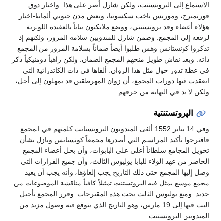
الاستماع إلى البروتستنت، ولكن شارل أصر على هذا. واختار دوق
فورتمبرج، وموريس ناخب سكسونيا، وبعض مدن جنوبي ألمانيا-اختار
هؤلاء أعضاء وفد بروتستنتي، ووضع ملانكتون بياناً بالعقيدة اللوثرية
لرفعه إلى المجمع. وضمن شارل للمندوبين سلامة المرور، ولكنهم إذ
تذكروا كونستانس وهس طلبوا أيضاً ضماناً بسلامة المرور من المجمع
ذاته. وبعد نقاش طويل منحهم المجمع الضمان. ولكن راهباً دومنيكياً ذكر
في عظة تدور حول مثل هذا الزوان، ألقاها في ذات الكاتدرائية التي
انعقدت فيها دورات المجمع، أن زوان المهرطقين قد يمهلون إلى أجل،
ولكن لا بد في النهاية من حرقهم.
الپروتستنتية
وفي 14 يناير 1552 ألقى المندوبون البروتستانت كلمتهم في المجمع.
فاقترحوا تأكيد المراسيم التي أصدرها مجمعاً كونستانس وبازل بشأن
تخويل المجامع سلطاناً أعلى على البابوات، وأن يحل أعضاء المجمع
الحاضر من عهد الولاء للبابا يوليوس الثالث، وأن جميع القرارات التي
وصل إليها المجمع حتى ذلك التاريخ يجب إلغاؤها، وأنه يجب أن يعيد
مجمع موسع يمثل فيه البروتستنت تمثيلاً كافياً مناقشة الموضوعات من
جديد. ومنع يوليوس الثالث بحث هذه المقترحات. وقرر المجمع تأجيل
البت فيها إلى 19 مارس، وهو التاريخ الذي يتوقع فيه وصول مزيد من
المندوبين البروتستنت.