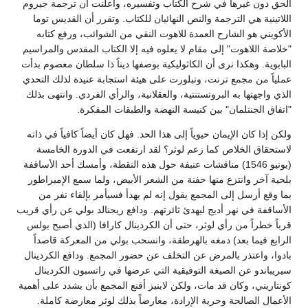
الحق دون غيرها في شرح الكتاب وتفسيره، وأعلنت أن ترجمة جيروم
اللاتينية هي الترجمة والنص النهائيان للكتاب. وتقرر أن القديس توما
الأكويني هو الشارح العمدة للاهوت النقي من الشوائب، ورفع كتابه
"خلاصة اللاهوت" إلى مقام لا يعلوه فيه إلا الكتاب المقدس والمراسيم
البابوية. وهكذا نرى أن الكاثوليكية بوصفها ديناً ذا سلطان معصوم بدأت
عملياً من مجمع ترنت، وتبلورت على هيئة استجابة عنيدة لذلك التحدي
الذي واجهتها به البروتستنتية، والعقلانية، والرأي الفردي. وانتهى بذلك
"اتفاق الجنتلمان" بين كنيسة النهضة والطبقات المفكرة.
ولكن إذا كان الإيمان حيوياً إلى هذا الحد. فهل كان أيضاً كافياً في ذاته
لاستحقاق الخلاص كما زعم لوثر؟ لقد ارتفعت في الدورة الخامسة
(يونيو 1546) مناقشات عنيفة حول هذه النقطة، وأمسك أحد الأساقفة
بلحية آخر وانتزع منها حفنة من الشعر الأبيض، ولما سمع الإمبراطور
بما وقع أرسل إلى المجمع يقول إنه لم يهدأ فسيأمر بإلقاء نفر من
الأساقفة في نهر أديج ليهدئ ثائرتهم. ودافع ريجنالد بولي عن رأي قريب
قرباً خطراً من رأي لوثر، حتى أن الكردينال كارافا (الذي أصبح بولس
الرابع فيما بعد) دمغه بالهرطقة، وانسحب بولي من المعركة قاصداً
بادوا، واعتذر بالمرض عن التخلف عن حضور المجمع. ودافع الكردينال
سيريباندو عن الصيغة التوفيقية التي عرضها في راتسبون الكردينال
كونتاريني، وكان قد مات، ولكن لاينيز أقنع المجمع بأن يشدد على أهمية
الأعمال الصالحة وحرية الإرادة، معارضاً بذلك لوثر معارضة كاملة.