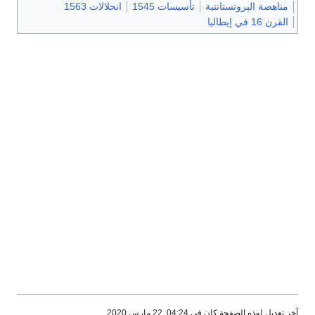
مناهضة الپروتستانتية
تأسيسات 1545
انحلالات 1563
القرن 16 في إيطاليا
آخر تعديل لهذه الصفحة كان في 04:24, 22 مارس 2020.