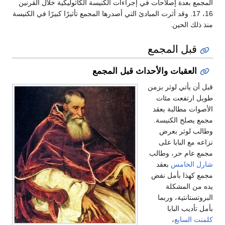
المجمع بعدة إصلاحات في إجراءات الكنيسة الكاثوليكية خلال القرنين
16، 17. وقد أثرت المبادئ التي أصدرها المجمع تأثيرًا كبيرًا في الكنيسة
منذ ذلك الحين.
قبل المجمع
العقبات والأحداث قبل المجمع
قبل أن يأتي لوثر بزمن
طويل ارتفعت مئات
الأصوات مطالبة بعقد
مجمع يصلح الكنيسة.
وطالب لوثر بعرض
نزاعه مع البابا على
مجمع عام حر، وطالب
شارل الخامس
بعقد
مجمع كهذا بأمل نفض
يده من المشكلة
البروتستانتية، وربما
بأمل تأديب البابا
كلمنت السابع
،