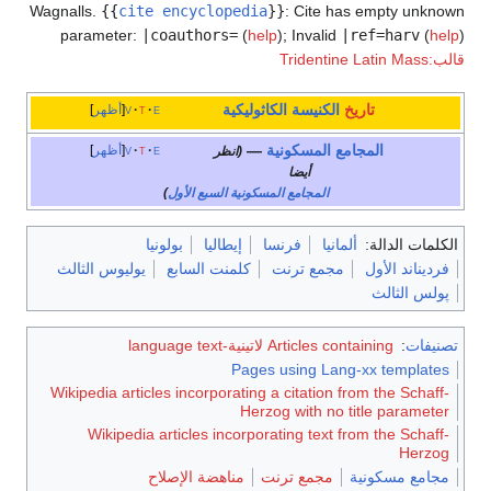
Wagnalls.
{{
cite encyclopedia
}}
:
Cite has empty unknown
parameter:
|coauthors=
(
help
)
;
Invalid
|ref=harv
(
help
)
قالب:Tridentine Latin Mass
تاريخ
الكنيسة الكاثوليكية
e
t
v
أظهر
المجامع المسكونية
—
e
t
v
أظهر
(انظر
أيضا
المجامع المسكونية السبع الأول
)
الكلمات الدالة:
ألمانيا
فرنسا
إيطاليا
بولونيا
فرديناند الأول
مجمع ترنت
كلمنت السابع
يوليوس الثالث
پولس الثالث
تصنيفات
:
Articles containing لاتينية-language text
Pages using Lang-xx templates
Wikipedia articles incorporating a citation from the Schaff-
Herzog with no title parameter
Wikipedia articles incorporating text from the Schaff-
Herzog
مجامع مسكونية
مجمع ترنت
مناهضة الإصلاح