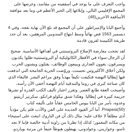
واجب التعرف على ما يوجد في أسقفيته من مفاسد، وعرضها على
المجمع الإقليمي التالي، وإبلاغها إلى الحبر الأعظم في وما بعد موافقة
الأساقفة الآخرين(48).
وأجمع البابا والإمبراطور على أن المجمع قد بلغ الآن نهاية نفعه، وفي 4
ديسمبر 1563 فض نهائياً وسط ابتهاج المندوبين المرهقين، بعد أن حدد
طريقة الكنيسة لقرون قادمة.
لقد نجحت معارضة الإصلاح البروتستنتي في أهدافها الأساسية. صحيح
أن الرجال-سواء في الأقطار الكاثوليكية أو البروتستنتية-ظلوا يكذبون
ويسرقون، يغوون العذارى ويبيعون الوظائف، يقتلون ويشنون الحرب.
ولكن أخلاق الأكليروس تحسنت، وروّضت الحرية الجامحة التي اندفعت
فيها إيطاليا النهضة فتكيفت تكيفاً مهذباً وفق مزاعم البشر. فالبغاء الذي
كان صناعة كبرى في روما والبندقية أيام النهضة أخفى الآن رأسه،
وأصبحت العفة طابع العصر. وتقرر اعتبار تأليف الكتب القذرة أو نشرها
جريمة كبيرة في إيطاليا. وهكذا شنق نيكولو فرانكو، سكرتير أريتينو
وعدوه، بأمر من البابا بيوس الخامس عقاباً على تأليفه كتاب
Priapeia(50). أما أثر القيود الجديدة على الفن والأدب فلم يكن مؤذياً
أذى مطلقاً لا خلاف عليه؛ مثال ذلك أن فن الباروك انبعث على استيحاء
من مكانه المغمور؛ كذلك إذا نظرنا من زاوية أدبية خالصة فإننا لا نجد
تاسو، وجواريني، وجولدوني، يهبطون هبوطاً عنيفاً عن مرتبة بوياردو،