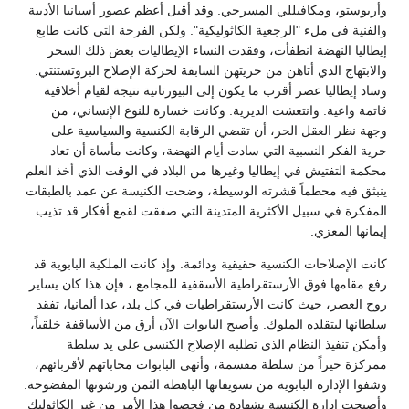
وأريوستو، ومكافيللي المسرحي. وقد أقبل أعظم عصور أسبانيا الأدبية
والفنية في ملء "الرجعية الكاثوليكية". ولكن الفرحة التي كانت طابع
إيطاليا النهضة انطفأت، وفقدت النساء الإيطاليات بعض ذلك السحر
والابتهاج الذي أتاهن من حريتهن السابقة لحركة الإصلاح البروتستنتي.
وساد إيطاليا عصر أقرب ما يكون إلى البيورتانية نتيجة لقيام أخلاقية
قاتمة واعية. وانتعشت الديرية. وكانت خسارة للنوع الإنساني، من
وجهة نظر العقل الحر، أن تقضي الرقابة الكنسية والسياسية على
حرية الفكر النسبية التي سادت أيام النهضة، وكانت مأساة أن تعاد
محكمة التفتيش في إيطاليا وغيرها من البلاد في الوقت الذي أخذ العلم
ينبثق فيه محطماً قشرته الوسيطة، وضحت الكنيسة عن عمد بالطبقات
المفكرة في سبيل الأكثرية المتدينة التي صفقت لقمع أفكار قد تذيب
إيمانها المعزي.
كانت الإصلاحات الكنسية حقيقية ودائمة. وإذ كانت الملكية البابوية قد
رفع مقامها فوق الأرستقراطية الأسقفية للمجامع ، فإن هذا كان يساير
روح العصر، حيث كانت الأرستقراطيات في كل بلد، عدا ألمانيا، تفقد
سلطانها ليتقلده الملوك. وأصبح البابوات الآن أرق من الأساقفة خلقياً،
وأمكن تنفيذ النظام الذي تطلبه الإصلاح الكنسي على يد سلطة
ممركزة خيراً من سلطة مقسمة، وأنهى البابوات محاباتهم لأقربائهم،
وشفوا الإدارة البابوية من تسويفاتها الباهظة الثمن ورشوتها المفضوحة.
وأصبحت إدارة الكنيسة بشهادة من فحصوا هذا الأمر من غير الكاثوليك