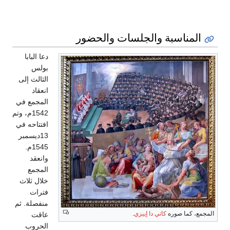
المناسبة والجلسات والحضور
دعا البابا
بولس
الثالث إلى
انعقاد
المجمع في
1542م، وتم
افتتاحه في
13ديسمبر
1545م.
وانعقد
المجمع
خلال ثلاث
فترات
منفصلة. ثم
المجمع، كما صوره
كاتي دا إييزي
.
عاقت
الحروب