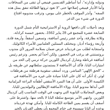
ودولته وإدارته"، أما أساطير القديسين فينبغي أن تنقى من السخافات.
وأما الأديار فينبغي إصلاحها حتى "لا تعود ثروتها الطائلة تنفق بمثل هذه
السفه". وأنذر الموقف بالخطر على بيوس، وترقب مندوبوه افتتاح
الدورة في شيء من الذعر.
وبعد تأجيلات كان دافعها الروية أو الاستراتيجية التأم شمل الدورة
السابعة عشرة للمجمع في 28 يناير 1562، بحضور خمسة كرادلة،
وثلاثة بطارقة، وأحد عشر رئيس أساقفة، وتسعين أسقفاً، وأربعة قادة،
وأربعة رؤساء أديار، ومختلف الممثلين العلمانيين للأمراء الكاثوليك.
واستجابة لطلب من فرديناند عرض ضمان بسلامة المرور لأي مندوب
بروتستنتي قد يرغب في الحضور، ولكن أحداً لم يحضر. وتزعم رئيس
أساقفة غرناطة وشارل كردينال اللورين حركة ترمي إلى الحد من
امتيازات البابا، فأكد أن الأساقفة لا يستمدون سلطانهم عن طريقه بل
بـ "الحق الإلهي" المباشر، وردد أسقف سقوبية هرطقة من هرطقات
لوثر، إذ أنكر أنه كان على البابا سيادة على غيره من الأساقفة في
الكنيسة الأولى. على أن هذا التمرد الأسقفي أطفأته البراعة البرلمانية
التي أبداها مندوبو البابا، وولاء الأساقفة الإيطاليين والبولنديين للبابا،
وبعض المجاملات البابوية التي وجهت في الوقت المناسب إلى كردينال
اللورين. وانتهى الأمر بتوسيع سلطة البابا لا بالحد منها، واشترط على
أسقف أن يقسم يمين الطاعة الكاملة للبابا. وأمكن تهدئة فرديناند
بوعده أن البابا سيسمح في ختام المجمع بأن يعطي القربان بالخبز