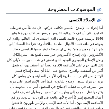
الموضوعات المطروحة
الإصلاح الكنسي
أما إجراءات الإصلاح الكنسي فكانت حركتها أقل نشاطاً من تعريفات
العقيدة. كان أسقف كاتدرائية القديس مرقس قد افتتح دورة 6 يناير
1546 برسمه صورة قاتمة للفساد الذي استشرى في العالم، والذي لن
يفوقه في ظنه فساد الأجيال القادمة إطلاقاً، وقد عزا هذا الفساد "إلى
شر الرعاة دون سواه". وقال إن هرطقة لوثر سببها الرئيسي خطايا
الأكليروس، وإن إصلاح الأكليروس خير سبيل لقمع هذا التمرد(42).
ولكن الإصلاح الجوهري الوحيد الذي تحقق في هذه الدورات الأولى كان
ذلك الذي حرم على الأساقفة الإقامة بعيداً عن أسقفياتهم، أو شغل
أكثر من أسقفية. واقترح المجمع على البابا أن ينتقل إصلاح قسم
الوثائق من التوصيات النظرية إلى الأوامر الفعلية، ولكن بولس كان
يريد أن تترك شئون الإصلاح للبابوية، فلما أصر الإمبراطور على مزيد
من السرعة في مناقشات الإصلاح في المجمع، أمر البابا مندوبيه بأن
يقترحوا نقل المجمع إلى بولونيا-التي تسمح لروما بأن تشرف على
أعمال المجمع إشرافاً أسرع لأنها واقعة في الولايات البابوية. ووافق
الأساقفة الإيطاليون، أما الأساقفة الإسبان والإمبراطوريون فاحتجوا،
وظهر في ترنت طاعون غير ذي بال في الوقت المناسب فقضى على