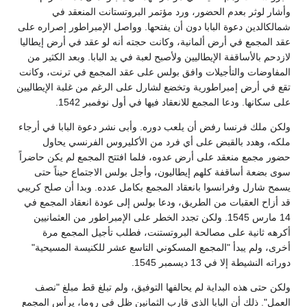
وأشار لوثر بعدم الحضور، ورد مؤتمر البروتستانت المنعقد في
شمالكالدين دعوة البابا دون أن يفتحها. وواصل الإمبراطور إصراره على
عقد المجمع في أرض ألمانية، وكانت حجته أنه لو عقد في أرض إيطاليا
لازدحم بالأساقفة الإيطاليين ولأصبح لعبة في يد البابا. وبعد الكثير من
المفاوضات والتأجيلات وافق بولس على عقد المجمع في ترنت، وكانت
تقع في أرض إمبراطورية وتخضع لشارل على الرغم من غلبة الإيطاليين
على سكانها. ودعا المجمع للانعقاد فيها في أول نوفمبر 1542.
ولكن ملك فرنسا رفض أن يلعب دوره. وأبى نشر دعوة البابا في أرجاء
ملكه، وهدد بالقبض على أي فرد من الأكليروس الفرنسي يحاول
حضور مجمع منعقد على أرض عدوه، فلما افتتح المجمع لم يكن حاضراً
سوى بضعة أساقفة كلهم إيطاليون، وأجل بولس الاجتماع حيناً حتى
يسمح شارل وفرانسوا بانعقاد المجمع بكامل عدده. وبدا أن صلح كريبي
قد أزاح العقبات من الطريق، ودعا بولس إلى عودة انعقاد المجمع في
14 مارس 1545. ولكن تجدد الخطر على الإمبراطور من العثمانيين
أكرهه ثانية على مصالحة البروتستنت، فطلب تأجيل المجمع مرة
أخرى، ولم يبدأ "المجمع المسكوني التاسع عشر للكنيسة المسيحية"
دوراته النشيطة إلا في 13 ديسمبر 1545.
ولكن حتى هذه البداية لم يحالفها التوفيق، ولم تبلغ قط مبلغ "نصف
العمل". ذلك أن البابا الذي قارب الثمانين ظل في روما، يرأس المجمع