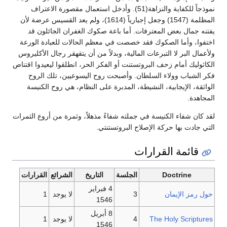
نموذجاً للكفاية والنزاهة(51). وأدخل استعمال مقصورة الاعتراف
المظلمة (1547) وجعل إجبارياً (1614)، ولم يعد القسيس عرضة لأن
يفتنه جمال بعض المعترفات. أما باعة صكوك الغفران الجائلون قد
اختفوا، وأما الصكوك فقد خصصت في معظم الحالات للعبادة الورعة
ولأعمال البر لا التبرعات المالية، وبدلاً من أن يتقهقر رجال الأكليروس
الكاثوليك أمام زحف البروتستنت أو الفكر الحر، انطلقوا ليعيدوا اقتناص
فكر الشباب وولاء السلطان. وأصبحت روح اليسوعيين، تلك الروح
الواثقة، الإيجابية، النشيطة، المدبرة على النظام، هي روح الكنيسة
المجاهدة.
لقد كان شفاء الكنيسة في جملته شفاءً مذهلاً، وثمرة من أروع الثمرات
التي جادت بها حركة الإصلاح البروتستنتي.
قائمة القرارات
Doctrine
الجلسة
التاريخ
الشرائع
القرارات
4 فبراير
حول رمز الإيمان
3
لا يوجد
1
1546
8 أبريل
The Holy Scriptures
4
لا يوجد
1
1546