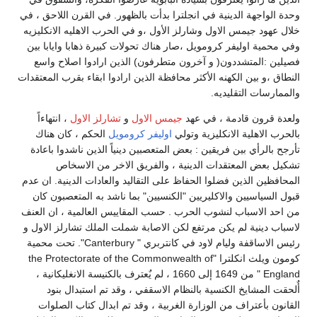
وحدة الواجهة الدينية في انجلترا بدأت بالظهور. في القرن اللاحق ، في
خلال عهود جيمس الاول وشارلز الأول ،و في الحرب الاهليه الانكليزيه
وفي محمية اوليفر كرومويل ،صار هناك تحولات كبيرة ذهابا وايابا بين
فصيلين :المتشددون( و آخرون متطرفون) الذين ارادوا اصلاح واسع
النطاق ،و بين الكهنه الأكثر محافظة الذين ارادوا ابقاء بقرب المعتقدات
والممارسات التقليديه.
ولعدة قرون قادمة ، في عهد
جيمس الاول
و
تشارلز الاول
، انتهاءاً
بالحرب الاهلية الانكليزية وتولي
اوليفر كرومويل
الحكم ، كان هناك
تأرجح بالرأي بين فريقين : بعض المتعصبين دينياً الذين ناشدوا باعادة
تشكيل بعض المعتقدات الدينية ، والفريق الاخر من الاسخاص
المحافظين الذين فضلوا الحفاظ على التقاليد والعادات الدينية. ان عدم
قبول السياسيين والاكليريين "الكنسيين" بما ناشد به المتعصبون كان
من احد الاسباب لنشوب الحرب . حسب المقاييس العالمية ، ان العنف
لاسباب دينية لم يكن مرتفع لكن الاصابة شملت الملك تشارلز الاول و
رئيس الاساقفة وليام لاود في كانتربري " Canterbury". تحت محمية
كومون ويلث انكلترا "the Protectorate of the Commonwealth of
England " من 1649 إلى 1660 ، لم يٌعترف بالكنيسة الانغليكانية ،
أٌلحقت المشايخ الكنسية بالنظام الاسقفي ، وقد تم استبدال بنود
القانون بأعتراف من الوزارة الغربية ، وقد تم ابدال كتاب الصلوات