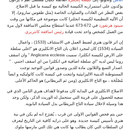
يؤكدون على استمراريه الكنيسة الحالية مع كنيسة ما قبل الاصلاح.
بغض النظر عن العادات والصلوات الخاصة (مثل طقوس ساروم)، إلا
أن الآليه التنظيمية لكنيسة انجلترا كانت موضوعة في مكانها من وقت
سينود هرتفورد
في 672-673 عندما استطاع مجلس الاساقفة لاول مرة
من العمل كشخص واحد تحت قيادة
رئيس اساقفة كانتربري
.
إن اثر قانون هنري لضبط العمل في الاستئناف (1533) ، واعمال
السياده (1534) كان لمجرد اعلان بان التاج الانكليزي هو "اعلى سلطة
على الارض لكنيسة انكلترا، سميت Anglicana ecclesia " وان اسقف
روما ليس لديه "اي سلطة اضافية في انكلترا من اي اسقف اجنبي . "
.اصدار التسع والثلاثون مادة للدين وصدور قوانين التوحيد توجت
المستوطنة الدينية الاليزابيثية وانتجت في كنيسة كانت كاثوليكيه و ايضاً
مُصْلَحَة ، مع التاج الانكليزي (ومن ثم البريطاني) هو الحاكم الأعلى.
الاصلاح الانكليزي في البداية كان مدفوعا لاهداف هنري الثامن الذي في
سعيه للحصول على قرينة التي ستحمل له الوريث الذكر، ولكن وجد
هذا وسيلة لاحلال سيادة التاج البريطاني بدل السيادة البابويه.
حين يتم فحص القوانين الاولى عن قرب ، يُقترَح انه لم يكن في نية
هنري تأسيس كنيسة جديدة. وهو على درايه كافية عن التاريخ ليعرف
ان السلطات التي كان يطالب بها كانت هي تلك التي مارسها ملوك