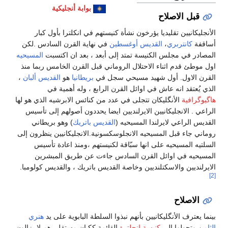
بوابة أنجليكية
قبل الاصلاح
الأنجليكانيين تقليديا يؤرخون نشأة كنيستهم في انكلترا بأول كبار
أساقفة
كانتربري
،
القديس أوغسطين
في نهاية القرن السادس .لكن
المصادر في مجلس الكنيسة تمتد إلى أبعد ، بعد ان اكتسبت
المسيحيه
اول موطئ قدم اثناء الاحتلال الروماني قبل القرن الخامس ربما منذ
القرن الاول. أول شهيد مسيحي سجل في
بريطانيا
هو
القديس ألبان
،
الذي يُعتقد انه عاش في اوائل القرن الرابع ، وله أهمية في
هاگيوگرافية
الأنگليكان تتجلى في عدد من كنائس الابرشيه الذي هو لها
الراعي . الانجليكانيين الايرلنديين ايضا يحددون أصولهم إلى تأسيس
القديس الراعي لايرلندا المسيحيه (
القديس باتريك
) وهو بريطاني
روماني جاء قبل المسيحيه الانجلوسكسونية.الانجليكانيين ينظرون إلى
السلتيه المسيحيه على انها سبّاقة لكنيستهم ،ومنذ اعادة تأسيس
المسيحيه في اوائل القرن السادس جاءت عن طريق المبشرين
الايرلنديين والاسكتلنديين وخاصة القديس باتريك ، والقديس كولومبا.
[2]
الاصلاح
بينما يعترف الأنگليكانيين بأنهم نبذوا السلطة البابوية على يد
هنري
الثامن
وتحولوا إلى
كنيسة إنجلترة
القائمة ككيان مستقل ،هم لا يزالون