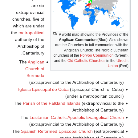
are six
extraprovincial
churches, five of
which are under
the
metropolitical
A world map showing the Provinces of the
authority of the
Anglican Communion
(Blue). Also shown
are the Churches in full communion with the
Archbishop of
Anglican Church: The Nordic Lutheran
Canterbury.
churches of the
Porvoo Communion
(Green),
and the
Old Catholic Churches
in the
Utrecht
The
Anglican
Union
(Red).
Church of
Bermuda
(extraprovincial to the Archbishop of Canterbury)
Iglesia Episcopal de Cuba
(Episcopal Church of Cuba)
(under a metropolitan council)
The
Parish of the Falkland Islands
(extraprovincial to the
Archbishop of Canterbury)
The
Lusitanian Catholic Apostolic Evangelical Church
(extraprovincial to the Archbishop of Canterbury)
The
Spanish Reformed Episcopal Church
(extraprovincial