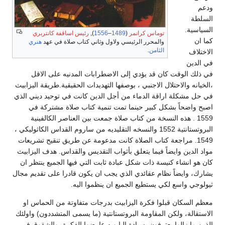
ودعم
السلطة
السياسية.
توماس كرانمر
(
1489
–
1556
),
رئيس اساقفة كانتربري
كما ان
والمحرر الرئيسي ولاول وثاني كتاب صلاة في عهد
هنري
الثامن
.
الاختلاف
في الدين
في ذلك الوقت كان قد يؤدي إلى الاضطرابات المدنيه على الاقل
،الخيانه والاحتلال الاجنبي ، بوصفها التهديدات الحقيقية.طريقة اليزابيث
في حل مشكلة اراقة الدماء من أجل الدين كانت في توحيد ديني الذي
اصبح واضحاً بشكل كبير حينما تمت تنمية كتاب صلاة مشتركة في
1559 . هذه النسخة من كتاب صلاة جمعت بين العناصر الكالفينية
البروتستانتية 1552 والنسخه التقليديه من ساروم القداس الكاثوليكي ،
1549. مراجعة كتاب الصلاة كانت مدعومة عن طريق تنقيح تشريعات
مواد الدين وايضاً فيما يتعلق بأثواب التقديس والقداس. هدف اليزابيث
كان هو انشاء كنيسة ذات شكل عبادة ثابت التي فيها الجميع ينتظر ان
يشارك، وايضاً نظام عقائدي الذي يجب ان يكون قادرا على تقديم مجال
ثيولوجي واسع لكي يستطيع الجميع ان ينظموا اليه.
معظم السكان قبلوا فكرة اليزابيث بدرجات متفاوتة من الحماس او
الاستقالة، ولكن المقاومة البروتستانتية (ما يسمى المتشددون) واولئك
الذين ما زالوا يعترفون بسيادة البابويه عارضوا الفكرة، والشقوق في