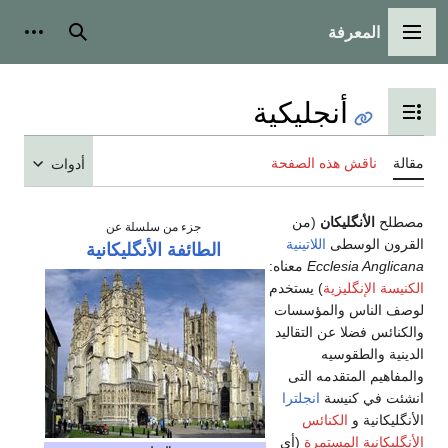
المعرفة
القائمة الرئيسية
بحث
أدوات
أنجليكية
تبديل عرض جدول المحتويات
مقالة
ناقش هذه الصفحة
أدوات
مصطلح
الأنگليكان
(من
جزء من سلسلة عن
القرون الوسطى
اللاتينية
الطائفة الأنگليكانية
Ecclesia Anglicana
معناه:
الكنيسة الإنگليزية
) يستخدم
لوصف الناس والمؤسسات
والكنائس فضلا عن التقاليد
الدينية والطقوسيه
والمفاهيم المتقدمه التى
انشئت في كنيسة
انجلترا
الأنگليكانية و
الكنائس
الأنگليكانية المستمرة
(أي