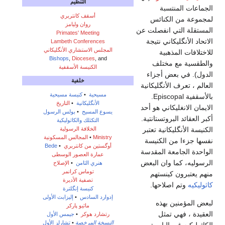
التنظيم
الجماعات المنتسبة
أسقف كانتربري
لمجموعة من الكنائس
روان وليامز
المستقلة التي انفصلت عن
Primates' Meeting
الاتحاد الأنگليكاني نتيجة
Lambeth Conferences
المجلس الاستشاري الأنگليكاني
للاختلافات المذهبية
Bishops
,
Dioceses
, and
والطقسية مع مختلف
الكنيسة الأسقفية
الدول). في بعض أجزاء
خلفية
العالم ، تعرف الأنگليكانية
مسيحية
•
كنيسة مسيحية
بالأسقفية Episcopal.
الأنگليكانية
•
التاريخ
الايمان الانغليكاني هو أحد
يسوع
المسيح
•
بولس الرسول
أكبر العقائد البروتستانتية.
التكثلك
والكاثوليكية
الخلافة الرسولية
الكنيسة الأنگليكانية تعتبر
Ministry
•
المجالس المسكونية
نفسها جزءا من الكنيسة
أوگستين من كانتربري
•
Bede
الواحدة الجامعة المقدسة
عمارة العصور الوسطى
الرسوليه، كما وان البعض
هنري الثامن
•
الإصلاح
توماس كرانمر
منهم يعتبرون كينستهم
تصفية الأديرة
كاثوليكيه
وتم اصلاحها.
كنيسة إنگلترة
إدوارد السادس
•
إليزابث الأولى
لبعض المؤمنين بهذه
ماثيو پاركر
العقيدة ، فهي تمثل
رتشارد هوكر
•
جيمس الأول
النسخة المرخصة
•
تشارلز الأول