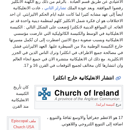
الاعتيادي عن طريق قسم العبادة . بالرغم من ذلك ربع الكهنة الانكليز
رفضوا الموافقة. وبعد عودة الملك
تشارلز الثاني
، عادت الانغليكانية
ايضاً إلى عهد مشابه كثيرا لما كانت عليه ايام الحكم الاليزابثي. ان احد
الاختلافات هو ان فكرة شمل الانكليز كلهم لمنظمة دينية واحدة قد تم
الغائه. ان المواقع الدينية لانكلترا وٌضعت على الشكل التالي : الكنيسة
الانغليكانية في الوسط والكنيسة الكاثوليكية التي عارضت مؤسسي
الانغليكانية وبسبب صعوبة دمج الاثنين اضطرت إلى ان تٌكمل مسيرتها
خارج الكنيسة الوطنية بدلا من السيطرة عليها. العهد الاليزابثي فشل
في مصالحة جميع الاطراف في انكلترا وترك الناس الذين في الجزر
الانكليزية. مع ذلك ان الانغليكانية منتشرة الان في جميع انحاء العالم
وان انتشارها كان مخالف لجميع التوقعات في القرن 16 و 17.
انتشار الانغليكانية خارج انكلترا
كان تأريخ
الكنيسة
الانغليكانية
درع
كنيسة ايرلندا
.
منذ القرن
17 هو الاعظم جغرافياً والاوسع ثقافةً والتنويع ،
ملف:Episcopal
اضافة إلى التنويع اللتروجي واللاهوتي.
Church USA