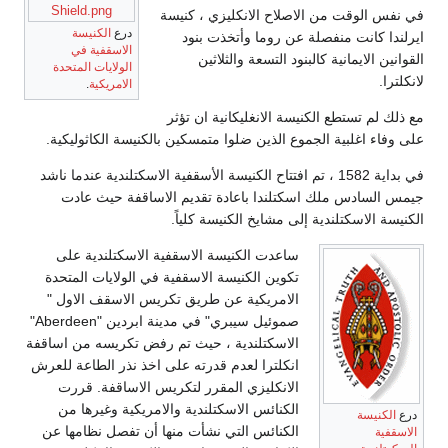
Shield.png
في نفس الوقت من الاصلاح الانكليزي ، كنيسة
درع
الكنيسة
ايرلندا كانت منفصلة عن روما وأتخذت بنود
الاسقفية في
القوانين الايمانية كالبنود التسعة والثلاثين
الولايات المتحدة
لانكلترا.
الامريكية
.
مع ذلك لم تستطع الكنيسة الانغليكانية ان تؤثر
على وفاء اغلبية الجموع الذين ضلوا متمسكين بالكنيسة الكاثوليكية.
في بداية 1582 ، تم افتتاح الكنيسة الأسقفية الاسكتلندية عندما ناشد
جيمس السادس ملك اسكتلندا باعادة تقديم الاساقفة حيث عادت
الكنيسة الاسكتلندية إلى مشايخ الكنيسة كلياً.
ساعدت الكنيسة الاسقفية الاسكتلندية على
تكوين الكنيسة الاسقفية في الولايات المتحدة
الامريكية عن طريق تكريس الاسقف الاول "
صموئيل سيبري" في مدينة ابردين "Aberdeen"
الاسكتلندية ، حيث تم رفض تكريسه من اساقفة
انكلترا لعدم قدرته على اخذ نذر الطاعة للعرش
الانكليزي المقرر لتكريس الاساقفة. قررت
الكنائس الاسكتلندية والامريكية وغيرها من
درع
الكنيسة
الكنائس التي نشأت منها أن تفصل نظامها عن
الاسقفية