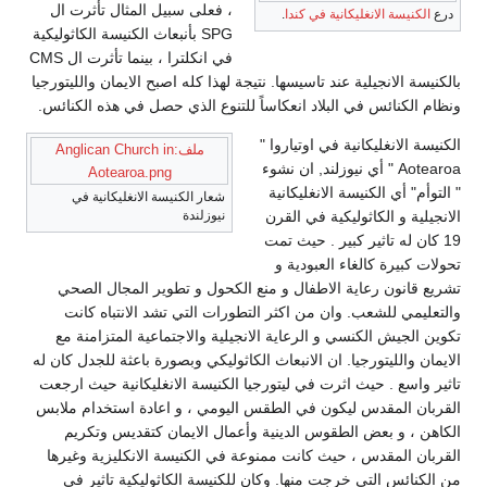
، فعلى سبيل المثال تأثرت ال
درع
الكنيسة الانغليكانية في كندا
.
SPG بأنبعاث الكنيسة الكاثوليكية
في انكلترا ، بينما تأثرت ال CMS
بالكنيسة الانجيلية عند تاسيسها. نتيجة لهذا كله اصبح الايمان والليتورجيا
ونظام الكنائس في البلاد انعكاساً للتنوع الذي حصل في هذه الكنائس.
الكنيسة الانغليكانية في اوتياروا "
ملف:Anglican Church in
Aotearoa " أي نيوزلند, ان نشوء
Aotearoa.png
" التوأم" أي الكنيسة الانغليكانية
شعار الكنيسة الانغليكانية في
الانجيلية و الكاثوليكية في القرن
نيوزلندة
19 كان له تاثير كبير . حيث تمت
تحولات كبيرة كالغاء العبودية و
تشريع قانون رعاية الاطفال و منع الكحول و تطوير المجال الصحي
والتعليمي للشعب. وان من اكثر التطورات التي تشد الانتباه كانت
تكوين الجيش الكنسي و الرعاية الانجيلية والاجتماعية المتزامنة مع
الايمان والليتورجيا. ان الانبعاث الكاثوليكي وبصورة باعثة للجدل كان له
تاثير واسع . حيث اثرت في ليتورجيا الكنيسة الانغليكانية حيث ارجعت
القربان المقدس ليكون في الطقس اليومي ، و اعادة استخدام ملابس
الكاهن ، و بعض الطقوس الدينية وأعمال الايمان كتقديس وتكريم
القربان المقدس ، حيث كانت ممنوعة في الكنيسة الانكليزية وغيرها
من الكنائس التي خرجت منها. وكان للكنيسة الكاثوليكية تاثير في