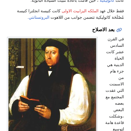
كانت
كاثوليكيه
، حين قامت باعادة تثبيت السياده البابويه.
فقط خلال عهد
الملكه اليزابيث الاولى
كانت كنيسة انجلترا كنيسة
مُصْلَحَة كاثوليكية تتضمن جوانب من اللاهوت
البروتستانتي
.
بعد الاصلاح
في القرن
السادس
عشر كانت
الحياة
الدينية هي
جزء هام
من
الاسمنت
التي عقدت
المجتمع مع
بعضه
البعض
،وشكلت
قاعدة هامة
لتوسيع