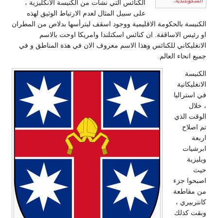
السكوتلندية
.
الكنائس التي نشات من الكنيسة الانكليزية ،
على سبيل المثال لعدم الارتباط الوثيق لهذه
الكنيسة بالحكومة الاقليمية ووجود اسقف ليترأسها بدلاص من المطران
او رئيس الاساقفة. ان كنائس اسكتلندا وامريكا اوحت بالاسم
الانغليكاني للكنائس وهذا الاسم معروف الان في هذة المناطق و في
جميع انحاء العالم.
الكنيسة
الانغليكانية
في استراليا
، خلال
الوقت الذي
تم اصلاح
اربعة
ابرشيات
ويليزية
حيث
اصبحوا جزء
من مقاطعة
كانتربيري ،
وبقت كذلك