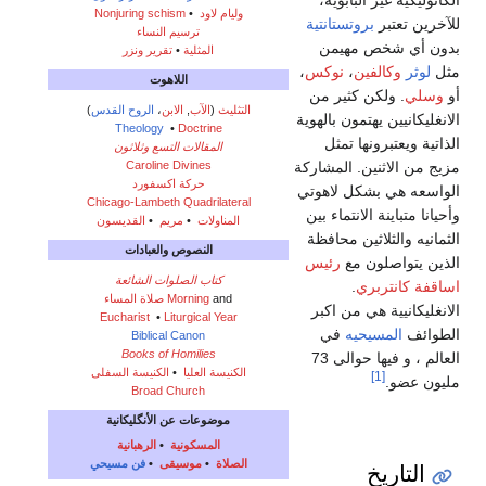
الكاثوليكيه غير البابوية،
وليام لاود
•
Nonjuring schism
للآخرين تعتبر
بروتستانتية
ترسيم النساء
بدون أي شخص مهيمن
المثلية
•
تقرير ونزر
مثل
لوثر
وكالفين
،
نوكس
،
اللاهوت
أو
وسلي
. ولكن كثير من
التثليث
(
الآب
,
الابن
،
الروح القدس
)
الانغليكانيين يهتمون بالهوية
Theology
•
Doctrine
الذاتية ويعتبرونها تمثل
المقالات التسع وثلاثون
Caroline Divines
مزيج من الاثنين. المشاركة
حركة اكسفورد
الواسعه هي بشكل لاهوتي
Chicago-Lambeth Quadrilateral
وأحيانا متباينة الانتماء بين
المناولات
•
مريم
•
القديسون
الثمانيه والثلاثين محافظة
النصوص والعبادات
الذين يتواصلون مع
رئيس
كتاب الصلوات الشائعة
اساقفة كانتربري
.
and
Morning
صلاة المساء
الانغليكانيية هي من اكبر
Eucharist
•
Liturgical Year
الطوائف
المسيحيه
في
Biblical Canon
Books of Homilies
العالم ، و فيها حوالى 73
الكنيسة العليا
•
الكنيسة السفلى
[1]
مليون عضو.
Broad Church
موضوعات عن الأنگليكانية
المسكونية
•
الرهبانية
الصلاة
•
موسيقى
•
فن مسيحي
التاريخ