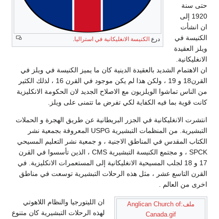
حتى سنة
1920 إلى
ان انشأت
الكنيسة في
درع
الكنيسة الانغليكانية في استراليا
.
ويلز العقيدة
الانغليكانية.
ان الاهتمام الشديد بالعقيدة الدينية كان ما يميز الكنيسة في ويلز في
القرن18 و 19 ، ولكن هذا لم يكن موجود في القرن 16 ، لذلك الكثير
من الناس تماشوا الويلزيون مع الاصلاح الجديد لان الحكومة الانكليزية
كانت قوية بما فيه الكفاية لكي تفرض ما تتمنى على ويلز.
انتشرت الانغليكانية في الجزر البريطانية عن طريق الهجرة و الحملات
التبشيرية. من المنظمات التبشيرية USPG المعروفة بجمعية نشر
الكتاب المقدس في المناطق الاجنية ، و جمعية نشر التعليم المسيحي
SPCK ، و مجتمع الكنيسة التبشيرية CMS ، الذين تأسسوا في القرن
17 و 18 لجلب المسيحية الانغليكانية إلى المستعمرات الانكليزية. في
القرن التاسع عشر ، مثل هذه الرحلات التبشيرية توسعت في مناطق
اخرى من العالم .
ان الليتورجيا والنظام اللاهوتي
ملف:Anglican Church of
لهذه الرحلات التبشيرية كان متنوع
Canada.gif