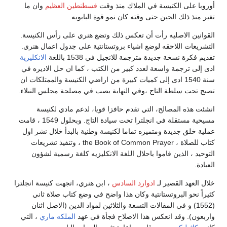
أوروبا على الكنيسة في الملاك منذ وقت
قسطنطين العظيم
وان ما
تغير منذ ذلك الحين حتى وقته كان نمو قوة البابويه.
القوانين الاصليه رأت أن تعكس ذلك وتضع هنري على رأس الكنيسة.
التشريعات اللاحقه لوضع اشياء بروتستانتية على جدول اعمال هنري.
تقديم فكرة نسخة جديدة مترجمة للانجيل في 1538 باللغة
الانكليزية
ادى إلى ترجمة واسعة لعدد كبير من الكتب ، كما ان حل الاديره في
سنة 1540 ادى إلى كميات كبيرة من اراضي الكنيسة والممتلكات ان
تصبح تحت سلطة التاج ،وفي النهاية يصب في مصلحة مجلس النبلاء.
انشئت هذه المصالح، التي تقدم حافزا قويا، لدعم مادي لكنيسة
مسيحية مستقلة في انجلترا تحت سيادة التاج. وبحلول 1549 ، قامت
عملية خلق جديدة ومتميزه تماما لكنيسة وطنية بالبدأ خلال نشر اول
كتاب للصلاة ، the Book of Common Prayer ، وتنفيذ تشريعات
التوحيد ، الذين قاموا باحلال اللغة الانكليزيه كلغة رسمية لشؤون
العبادة.
خلال العهد القصير لـ
ادوارد السادس
، ابن هنري، اتجهت كنيسة انجلترا
كثيراً نحو البروتستانتية وكان هذا واضح في وضع كتاب صلاة ثاني
(1552) و في المقالات التسعة والثلاثين لمواد الدين (الاصل اثنان
واربعون). وقد انعكس هذا الاصلاح فجأة في عهد
الملكه ماري
، التي